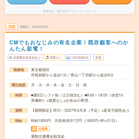
派遣会社
株式会社アヴァンティスタッフ
未読
掲載日
2026/08/07
CMでもおなじみの有名企業！既存顧客へのか
んたん架電！
交通費別途支給あり
残業なし
WEB登録OK
派遣
東京都港区
勤務地
外苑前駅から徒歩1分／青山一丁目駅から徒歩9分
月・火・水・木・金・土・日・祝
曜日頻度
■週5日/シフト制（土日祝含む）■9:00～18:00（休憩1h、
時間
実働8h）※残業なし※お休みの希望…
【期間限定】即日～2027年3月末（予定）※延長可能性あり
期間
時給1850円 月収例:約31万円（1850円×8h×21日）
時給
交通費
通勤交通費全額支給