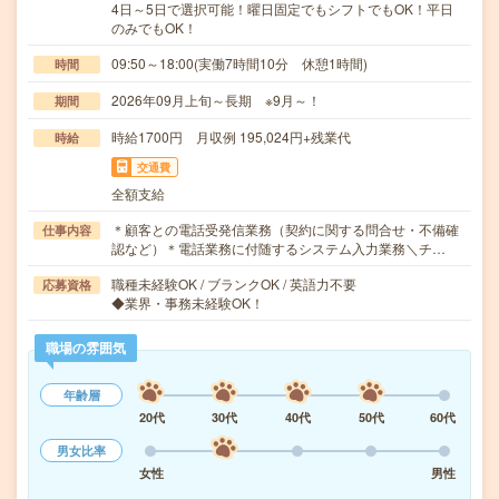
4日～5日で選択可能！曜日固定でもシフトでもOK！平日
のみでもOK！
09:50～18:00(実働7時間10分 休憩1時間)
時間
2026年09月上旬～長期 ※9月～！
期間
時給1700円 月収例 195,024円+残業代
時給
交通費
全額支給
＊顧客との電話受発信業務（契約に関する問合せ・不備確
仕事内容
認など）＊電話業務に付随するシステム入力業務＼チ…
職種未経験OK / ブランクOK / 英語力不要
応募資格
◆業界・事務未経験OK！
職場の雰囲気
年齢層
20代
30代
40代
50代
60代
男女比率
女性
男性