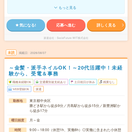
もっと見る
気になる!
応募へ進む
詳しく見る
派遣会社
SocioFuture WIT株式会社
未読
掲載日
2026/08/07
～金髪・派手ネイルOK！～20代活躍中！未経
験から、受電＆事務
職種未経験OK
交通費別途支給あり
土日祝日が休み
残業なし
WEB登録OK
派遣
東京都中央区
勤務地
勝どき駅から徒歩9分／月島駅から徒歩15分／新豊洲駅か
ら徒歩17分
月～金
曜日頻度
9:00～18:00（休憩1h、実働8h）◎実働に含まれた小休憩
時間