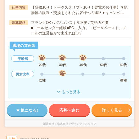
【研修あり！トークスクリプトあり！架電のお仕事】▼給
仕事内容
湯器の設置・交換をされたお客様への連絡▼キャンペ…
ブランクOK / パソコンスキル不要 / 英語力不要
応募資格
■コールセンター経験■PC：入力、コピー＆ペースト、メ
ールの送受信がで出来ればOK
職場の雰囲気
年齢層
20代
30代
40代
50代
60代
男女比率
女性
男性
もっと見る
気になる!
応募へ進む
詳しく見る
派遣会社
株式会社アヴァンティスタッフ