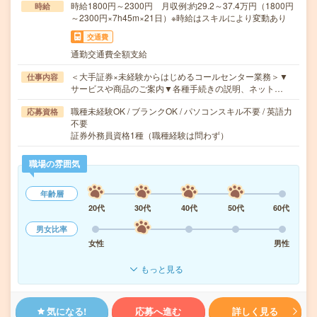
時給1800円～2300円 月収例:約29.2～37.4万円（1800円
時給
～2300円×7h45m×21日）※時給はスキルにより変動あり
交通費
通勤交通費全額支給
＜大手証券×未経験からはじめるコールセンター業務＞▼
仕事内容
サービスや商品のご案内▼各種手続きの説明、ネット…
職種未経験OK / ブランクOK / パソコンスキル不要 / 英語力
応募資格
不要
証券外務員資格1種（職種経験は問わず）
職場の雰囲気
年齢層
20代
30代
40代
50代
60代
男女比率
女性
男性
もっと見る
気になる!
応募へ進む
詳しく見る