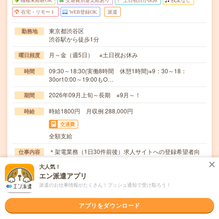
職種未経験OK
交通費別途支給あり
土日祝日が休み
残業なし
在宅・リモート
WEB登録OK
派遣
東京都渋谷区
勤務地
渋谷駅から徒歩1分
月～金（週5日） ※土日祝お休み
曜日頻度
09:30～18:30(実働8時間 休憩1時間)※9：30～18：
時間
30or10:00～19:00もO…
2026年09月上旬～長期 ※9月～！
期間
時給1800円 月収例 288,000円
時給
交通費
全額支給
＊架電業務（1日30件前後）求人サイトへの登録希望者向
仕事内容
け！ L希望条件のヒアリング・本登録に向けたア…
大人気！
エン派遣アプリ
職種未経験OK / ブランクOK / パソコンスキル不要 / 英語力
応募資格
不要
派遣のお仕事情報がたくさん！プッシュ通知で受け取ろう！
●業界未経験・事務未経験OK！●電話対応の経験がある方
アプリをダウンロード
職場の雰囲気