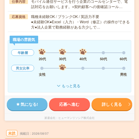
モバイル通信サービスを行う企業のコールセンターで、電
仕事内容
話対応をお願いします。○契約顧客への後確認コール…
職種未経験OK / ブランクOK / 英語力不要
応募資格
●未経験OK●Excel（入力）・Word（修正）の操作ができる
方●法人企業で勤務経験がある方少しで…
職場の雰囲気
年齢層
20代
30代
40代
50代
60代
男女比率
女性
男性
もっと見る
気になる!
応募へ進む
詳しく見る
派遣会社
ヒューマンリソシア株式会社
未読
掲載日
2026/08/07