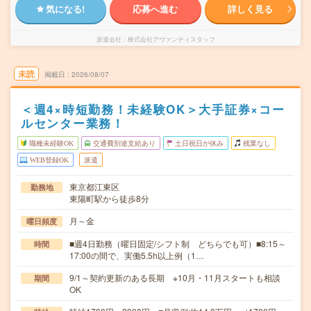
気になる!
応募へ進む
詳しく見る
派遣会社
株式会社アヴァンティスタッフ
未読
掲載日
2026/08/07
＜週4×時短勤務！未経験OK＞大手証券×コー
ルセンター業務！
職種未経験OK
交通費別途支給あり
土日祝日が休み
残業なし
WEB登録OK
派遣
東京都江東区
勤務地
東陽町駅から徒歩8分
月～金
曜日頻度
■週4日勤務（曜日固定/シフト制 どちらでも可）■8:15～
時間
17:00の間で、実働5.5h以上例（1…
9/1～契約更新のある長期 ※10月・11月スタートも相談
期間
OK