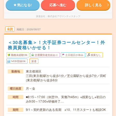
気になる!
応募へ進む
詳しく見る
派遣会社
株式会社アヴァンティスタッフ
未読
掲載日
2026/08/07
＜30名募集＞！大手証券コールセンター！外
務員資格いかせる！
職種未経験OK
交通費別途支給あり
土日祝日が休み
残業なし
WEB登録OK
派遣
東京都港区
勤務地
三田(東京都)駅から徒歩1分／芝公園駅から徒歩7分／田町
(東京都)駅から徒歩6分
月～金
曜日頻度
■8:15～17:00（休憩1h、実働7h45m）※残業なし※初日の
時間
み9:00～17:00※研修終了…
9/1～契約更新のある長期 ※10、11月スタートも相談OK
期間