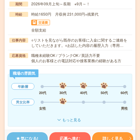
2026年09月上旬～長期 ※9月～！
期間
時給1650円 月収例 231,000円+残業代
時給
交通費
全額支給
○リストを見ながら既存のお客様に入金に関するご連絡を
仕事内容
していただきます。○お話した内容の履歴入力（専用…
職種未経験OK / ブランクOK / 英語力不要
応募資格
個人のお客様との電話対応や接客業務の経験がある方
職場の雰囲気
年齢層
20代
30代
40代
50代
60代
男女比率
女性
男性
もっと見る
気になる!
応募へ進む
詳しく見る