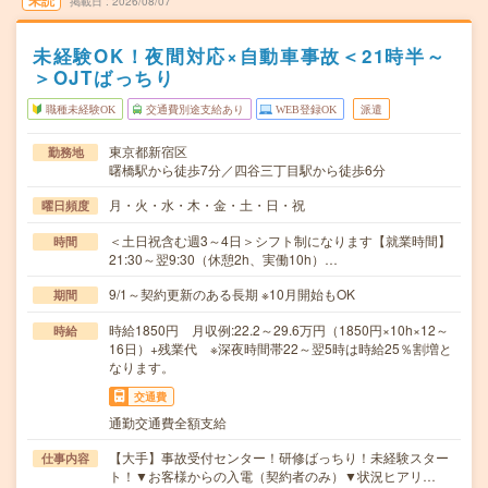
未読
掲載日
2026/08/07
未経験OK！夜間対応×自動車事故＜21時半～
＞OJTばっちり
職種未経験OK
交通費別途支給あり
WEB登録OK
派遣
東京都新宿区
勤務地
曙橋駅から徒歩7分／四谷三丁目駅から徒歩6分
月・火・水・木・金・土・日・祝
曜日頻度
＜土日祝含む週3～4日＞シフト制になります【就業時間】
時間
21:30～翌9:30（休憩2h、実働10h）…
9/1～契約更新のある長期 ※10月開始もOK
期間
時給1850円 月収例:22.2～29.6万円（1850円×10h×12～
時給
16日）+残業代 ※深夜時間帯22～翌5時は時給25％割増と
なります。
交通費
通勤交通費全額支給
【大手】事故受付センター！研修ばっちり！未経験スター
仕事内容
ト！▼お客様からの入電（契約者のみ）▼状況ヒアリ…