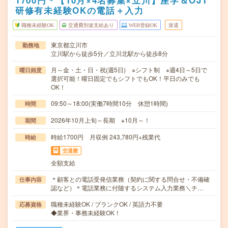
1700円＊【10月×4名募集×立川】座学＆OJT
研修有未経験OKの電話＋入力
職種未経験OK
交通費別途支給あり
WEB登録OK
派遣
東京都立川市
勤務地
立川駅から徒歩5分／立川北駅から徒歩8分
月～金・土・日・祝(週5日) ※シフト制 ※週4日～5日で
曜日頻度
選択可能！曜日固定でもシフトでもOK！平日のみでも
OK！
09:50～18:00(実働7時間10分 休憩1時間)
時間
2026年10月上旬～長期 ※10月～！
期間
時給1700円 月収例 243,780円+残業代
時給
交通費
全額支給
＊顧客との電話受発信業務（契約に関する問合せ・不備確
仕事内容
認など）＊電話業務に付随するシステム入力業務＼チ…
職種未経験OK / ブランクOK / 英語力不要
応募資格
◆業界・事務未経験OK！