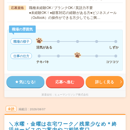
職種未経験OK / ブランクOK / 英語力不要
応募資格
●未経験OK！●顧客対応の経験がある方●ビジネスメール
（Outlook）の操作ができる方少しでもご興…
職場の雰囲気
職場の様子
活気がある
しずか
仕事の仕方
テキパキ
コツコツ
気になる!
応募へ進む
詳しく見る
派遣会社
ヒューマンリソシア株式会社
未読
掲載日
2026/08/07
＼水曜・金曜は在宅ワーク／残業少なめ＊終
活サービスのご案内やご相談窓口