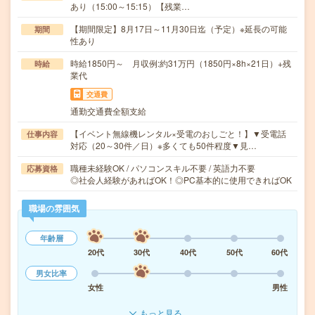
あり（15:00～15:15）【残業…
【期間限定】8月17日～11月30日迄（予定）※延長の可能
期間
性あり
時給1850円～ 月収例:約31万円（1850円×8h×21日）+残
時給
業代
交通費
通勤交通費全額支給
【イベント無線機レンタル×受電のおしごと！】▼受電話
仕事内容
対応（20～30件／日）※多くても50件程度▼見…
職種未経験OK / パソコンスキル不要 / 英語力不要
応募資格
◎社会人経験があればOK！◎PC基本的に使用できればOK
職場の雰囲気
年齢層
20代
30代
40代
50代
60代
男女比率
女性
男性
もっと見る