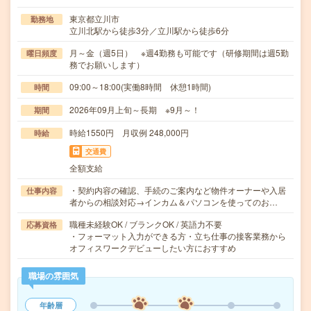
東京都立川市
勤務地
立川北駅から徒歩3分／立川駅から徒歩6分
月～金（週5日） ※週4勤務も可能です（研修期間は週5勤
曜日頻度
務でお願いします）
09:00～18:00(実働8時間 休憩1時間)
時間
2026年09月上旬～長期 ※9月～！
期間
時給1550円 月収例 248,000円
時給
交通費
全額支給
・契約内容の確認、手続のご案内など物件オーナーや入居
仕事内容
者からの相談対応→インカム＆パソコンを使ってのお…
職種未経験OK / ブランクOK / 英語力不要
応募資格
・フォーマット入力ができる方・立ち仕事の接客業務から
オフィスワークデビューしたい方におすすめ
職場の雰囲気
年齢層