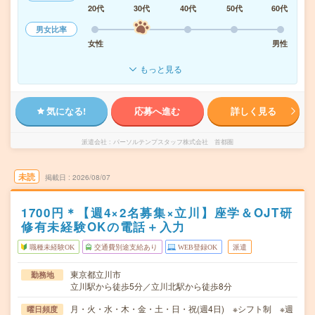
20代
30代
40代
50代
60代
男女比率
女性
男性
もっと見る
気になる!
応募へ進む
詳しく見る
派遣会社
パーソルテンプスタッフ株式会社 首都圏
未読
掲載日
2026/08/07
1700円＊【週4×2名募集×立川】座学＆OJT研
修有未経験OKの電話＋入力
職種未経験OK
交通費別途支給あり
WEB登録OK
派遣
東京都立川市
勤務地
立川駅から徒歩5分／立川北駅から徒歩8分
月・火・水・木・金・土・日・祝(週4日) ※シフト制 ※週
曜日頻度