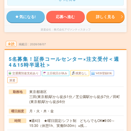
気になる!
応募へ進む
詳しく見る
派遣会社
株式会社アヴァンティスタッフ
未読
掲載日
2026/08/07
5名募集！証券コールセンター×注文受付＜週
4＆15時半退社＞
交通費別途支給あり
土日祝日が休み
残業なし
WEB登録OK
派遣
東京都港区
勤務地
三田(東京都)駅から徒歩1分／芝公園駅から徒歩7分／田町
(東京都)駅から徒歩6分
月・火・木・金
曜日頻度
■週4日 ★曜日固定/シフト制 どちらでもOK■9:00～
時間
15:30（休憩1h、実働5h30m）※残…