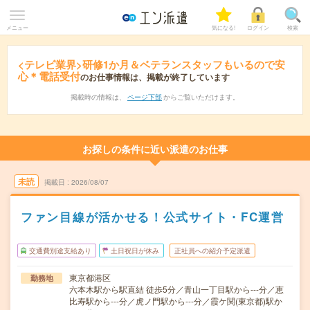
メニュー
気になる!
ログイン
検索
<テレビ業界>研修1か月＆ベテランスタッフもいるので安
心＊電話受付
のお仕事情報は、掲載が終了しています
掲載時の情報は、
ページ下部
からご覧いただけます。
お探しの条件に近い派遣のお仕事
未読
掲載日
2026/08/07
ファン目線が活かせる！公式サイト・FC運営
交通費別途支給あり
土日祝日が休み
正社員への紹介予定派遣
東京都港区
勤務地
六本木駅から駅直結 徒歩5分／青山一丁目駅から---分／恵
比寿駅から---分／虎ノ門駅から---分／霞ケ関(東京都)駅か