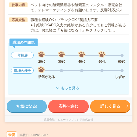
ペット向けの酸素濃縮器や酸素室のレンタル・販売会社
仕事内容
で、テレマーケティングをお願いします。反響対応がメ…
職種未経験OK / ブランクOK / 英語力不要
応募資格
●未経験OK●PC入力の経験がある方少しでもご興味がある
方は、お気軽に「★気になる！」をクリックして…
職場の雰囲気
年齢層
20代
30代
40代
50代
60代
職場の様子
活気がある
しずか
もっと見る
気になる!
応募へ進む
詳しく見る
派遣会社
ヒューマンリソシア株式会社
未読
掲載日
2026/08/07