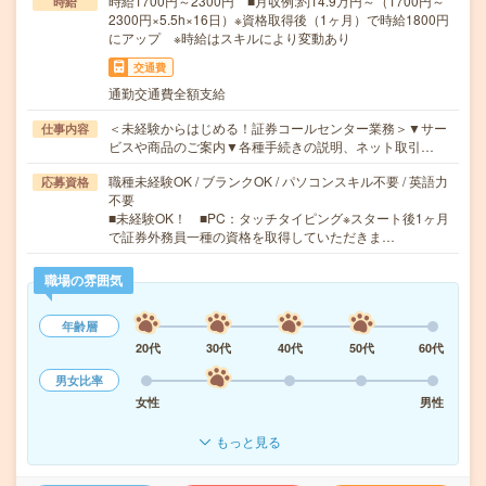
時給1700円～2300円 ■月収例:約14.9万円～（1700円～
時給
2300円×5.5h×16日）※資格取得後（1ヶ月）で時給1800円
にアップ ※時給はスキルにより変動あり
交通費
通勤交通費全額支給
＜未経験からはじめる！証券コールセンター業務＞▼サー
仕事内容
ビスや商品のご案内▼各種手続きの説明、ネット取引…
職種未経験OK / ブランクOK / パソコンスキル不要 / 英語力
応募資格
不要
■未経験OK！ ■PC：タッチタイピング※スタート後1ヶ月
で証券外務員一種の資格を取得していただきま…
職場の雰囲気
年齢層
20代
30代
40代
50代
60代
男女比率
女性
男性
もっと見る