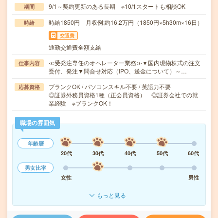
9/1～契約更新のある長期 ※10/1スタートも相談OK
期間
時給1850円 月収例:約16.2万円（1850円×5h30m×16日）
時給
交通費
通勤交通費全額支給
≪受発注専任のオペレーター業務≫▼国内現物株式の注文
仕事内容
受付、発注▼問合せ対応（IPO、送金について）～…
ブランクOK / パソコンスキル不要 / 英語力不要
応募資格
◎証券外務員資格1種（正会員資格） ◎証券会社での就
業経験 ※ブランクOK！
職場の雰囲気
年齢層
20代
30代
40代
50代
60代
男女比率
女性
男性
もっと見る