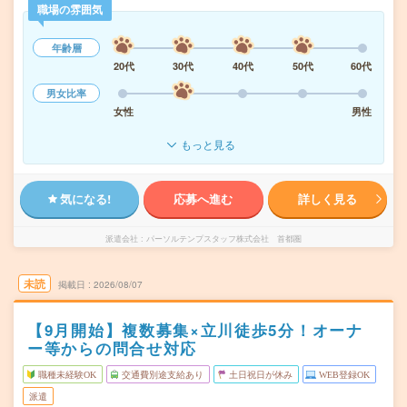
職場の雰囲気
年齢層
20代
30代
40代
50代
60代
男女比率
女性
男性
もっと見る
気になる!
応募へ進む
詳しく見る
派遣会社
パーソルテンプスタッフ株式会社 首都圏
未読
掲載日
2026/08/07
【9月開始】複数募集×立川徒歩5分！オーナ
ー等からの問合せ対応
職種未経験OK
交通費別途支給あり
土日祝日が休み
WEB登録OK
派遣