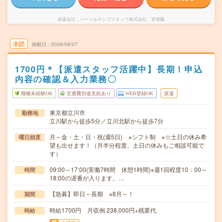
派遣会社
パーソルテンプスタッフ株式会社 首都圏
未読
掲載日
2026/08/07
1700円＊【派遣スタッフ活躍中】長期！申込
内容の確認＆入力業務〇
職種未経験OK
交通費別途支給あり
WEB登録OK
派遣
東京都立川市
勤務地
立川駅から徒歩5分／立川北駅から徒歩7分
月～金・土・日・祝(週5日) ※シフト制 ※☆土日の休み希
曜日頻度
望も出せます！（月半分程度、土日の休みもご相談可能で
す）
09:00～17:00(実働7時間 休憩1時間)※週1回程度10：00～
時間
18:00の遅番が入ります。…
【急募】即日～長期 ※8月～！
期間
時給1700円 月収例 238,000円+残業代
時給