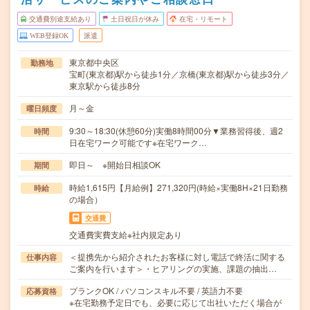
交通費別途支給あり
土日祝日が休み
在宅・リモート
WEB登録OK
派遣
東京都中央区
勤務地
宝町(東京都)駅から徒歩1分／京橋(東京都)駅から徒歩3分／
東京駅から徒歩8分
月～金
曜日頻度
9:30～18:30(休憩60分)実働8時間00分▼業務習得後、週2
時間
日在宅ワーク可能です※在宅ワーク…
即日～ ※開始日相談OK
期間
時給1,615円【月給例】271,320円(時給×実働8H×21日勤務
時給
の場合）
交通費
交通費実費支給※社内規定あり
＜提携先から紹介されたお客様に対し電話で終活に関する
仕事内容
ご案内を行います＞・ヒアリングの実施、課題の抽出…
ブランクOK / パソコンスキル不要 / 英語力不要
応募資格
※在宅勤務予定日でも、必要に応じて出社いただく場合が