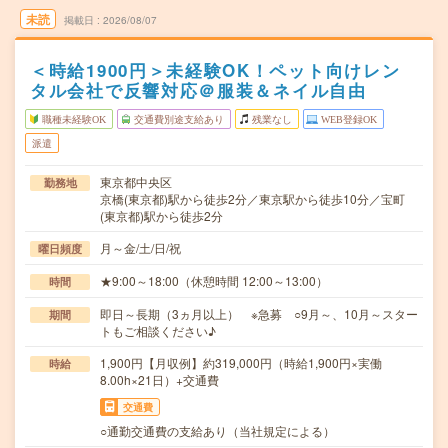
未読
掲載日
2026/08/07
＜時給1900円＞未経験OK！ペット向けレン
タル会社で反響対応＠服装＆ネイル自由
職種未経験OK
交通費別途支給あり
残業なし
WEB登録OK
派遣
東京都中央区
勤務地
京橋(東京都)駅から徒歩2分／東京駅から徒歩10分／宝町
(東京都)駅から徒歩2分
月～金/土/日/祝
曜日頻度
★9:00～18:00（休憩時間 12:00～13:00）
時間
即日～長期（3ヵ月以上） ※急募 ○9月～、10月～スター
期間
トもご相談ください♪
1,900円【月収例】約319,000円（時給1,900円×実働
時給
8.00h×21日）+交通費
交通費
○通勤交通費の支給あり（当社規定による）