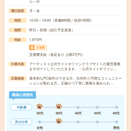
ら---分
月～金
曜日頻度
10:00～19:00（実働8時間／休憩1時間）
時間
即日～長期（紹介予定派遣）
期間
1,970円
時給
交通費
交通費支給（規定あり 上限3万円）
アーティスト公式サイトやファンクラブサイトの運営業務
仕事内容
をサポートしていただきます。・公式サイトやファン…
基本的なPC操作ができる方。社内外と円滑なコミュニケー
応募資格
ションが取れる方。正確かつ丁寧に業務を進められ…
職場の雰囲気
年齢層
20代
30代
40代
50代
60代
男女比率
女性
男性