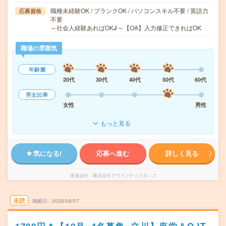
職種未経験OK / ブランクOK / パソコンスキル不要 / 英語力
応募資格
不要
～社会人経験あればOK♪～【OA】入力修正できればOK
職場の雰囲気
年齢層
20代
30代
40代
50代
60代
男女比率
女性
男性
もっと見る
気になる!
応募へ進む
詳しく見る
派遣会社
株式会社アヴァンティスタッフ
未読
掲載日
2026/08/07