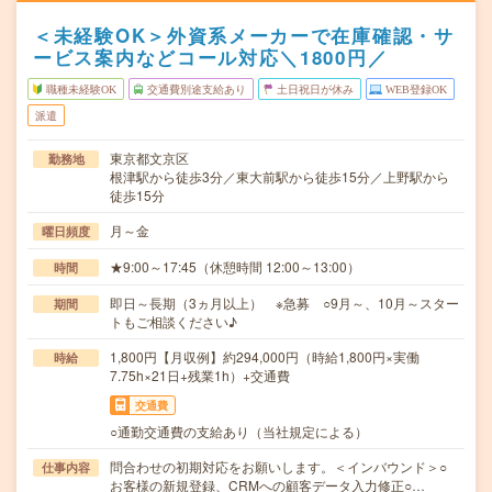
＜未経験OK＞外資系メーカーで在庫確認・サ
ービス案内などコール対応＼1800円／
職種未経験OK
交通費別途支給あり
土日祝日が休み
WEB登録OK
派遣
東京都文京区
勤務地
根津駅から徒歩3分／東大前駅から徒歩15分／上野駅から
徒歩15分
月～金
曜日頻度
★9:00～17:45（休憩時間 12:00～13:00）
時間
即日～長期（3ヵ月以上） ※急募 ○9月～、10月～スター
期間
トもご相談ください♪
1,800円【月収例】約294,000円（時給1,800円×実働
時給
7.75h×21日+残業1h）+交通費
交通費
○通勤交通費の支給あり（当社規定による）
問合わせの初期対応をお願いします。＜インバウンド＞○
仕事内容
お客様の新規登録、CRMへの顧客データ入力修正○…