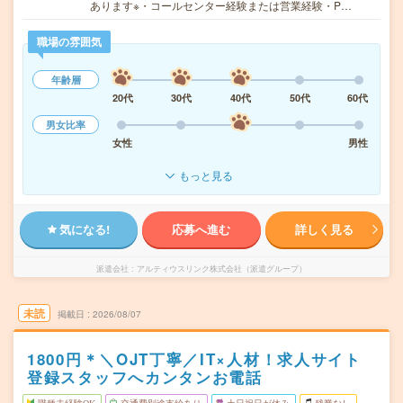
あります※・コールセンター経験または営業経験・P…
職場の雰囲気
年齢層
20代
30代
40代
50代
60代
男女比率
女性
男性
もっと見る
気になる!
応募へ進む
詳しく見る
派遣会社
アルティウスリンク株式会社（派遣グループ）
未読
掲載日
2026/08/07
1800円＊＼OJT丁寧／IT×人材！求人サイト
登録スタッフへカンタンお電話