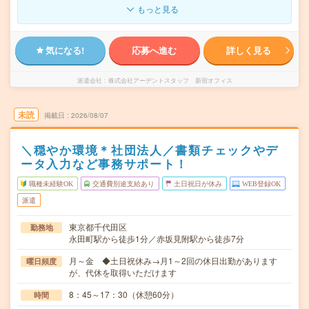
もっと見る
気になる!
応募へ進む
詳しく見る
派遣会社
株式会社アーデントスタッフ 新宿オフィス
未読
掲載日
2026/08/07
＼穏やか環境＊社団法人／書類チェックやデ
ータ入力など事務サポート！
職種未経験OK
交通費別途支給あり
土日祝日が休み
WEB登録OK
派遣
東京都千代田区
勤務地
永田町駅から徒歩1分／赤坂見附駅から徒歩7分
月～金 ◆土日祝休み→月1～2回の休日出勤があります
曜日頻度
が、代休を取得いただけます
8：45～17：30（休憩60分）
時間