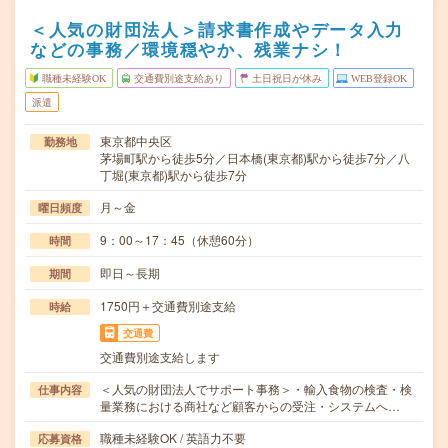
＜人気の財団法人＞請求書作成やデータ入力
などの事務／環境穏やか、残業ナシ！
職種未経験OK
交通費別途支給あり
土日祝日が休み
WEB登録OK
派遣
東京都中央区
勤務地
茅場町駅から徒歩5分／日本橋(東京都)駅から徒歩7分／八
丁堀(東京都)駅から徒歩7分
月～金
曜日頻度
9：00～17：45（休憩60分）
時間
即日～長期
期間
1750円＋交通費別途支給
時給
交通費
交通費別途支給します
＜人気の財団法人でサポート事務＞・輸入食物の検査・検
仕事内容
量業務における商社など顧客からの受注・システムへ…
職種未経験OK / 英語力不要
応募資格