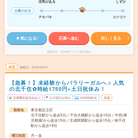
活気がある
しずか
仕事の仕方
テキパキ
コツコツ
気になる!
応募へ進む
詳しく見る
派遣会社
旭化成アミダス株式会社
未読
掲載日
2026/08/07
【急募！】未経験からパラリーガルへ♬人気
の北千住✿時給1750円×土日祝休み！
交通費別途支給あり
土日祝日が休み
WEB登録OK
派遣
東京都足立区
勤務地
北千住駅から徒歩5分／千住大橋駅から徒歩10分／牛田(東
京都)駅から徒歩15分／京成関屋駅から徒歩15分／南千住
駅から徒歩19分
月～金
曜日頻度