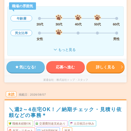
職場の雰囲気
年齢層
20代
30代
40代
50代
60代
男女比率
女性
男性
もっと見る
気になる!
応募へ進む
詳しく見る
派遣会社
株式会社トップ・スタッフ
未読
掲載日
2026/08/07
＼週2～4在宅OK！／納期チェック・見積り依
頼などの事務＊
職種未経験OK
交通費別途支給あり
土日祝日が休み
在宅・リモート
WEB登録OK
派遣