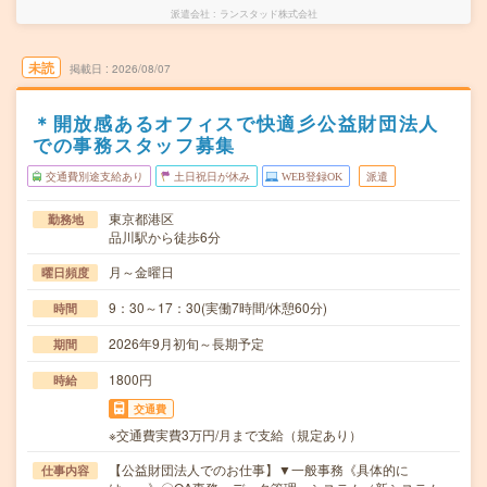
派遣会社
ランスタッド株式会社
未読
掲載日
2026/08/07
＊開放感あるオフィスで快適彡公益財団法人
での事務スタッフ募集
交通費別途支給あり
土日祝日が休み
WEB登録OK
派遣
東京都港区
勤務地
品川駅から徒歩6分
月～金曜日
曜日頻度
9：30～17：30(実働7時間/休憩60分)
時間
2026年9月初旬～長期予定
期間
1800円
時給
交通費
※交通費実費3万円/月まで支給（規定あり）
【公益財団法人でのお仕事】▼一般事務《具体的に
仕事内容