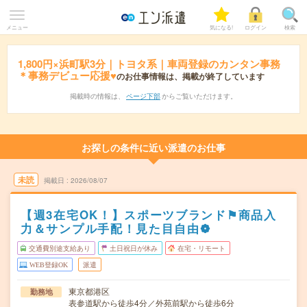
メニュー
気になる!
ログイン
検索
1,800円×浜町駅3分｜トヨタ系｜車両登録のカンタン事務
＊事務デビュー応援♥
のお仕事情報は、掲載が終了しています
掲載時の情報は、
ページ下部
からご覧いただけます。
お探しの条件に近い派遣のお仕事
未読
掲載日
2026/08/07
【週3在宅OK！】スポーツブランド⚑商品入
力＆サンプル手配！見た目自由❁
交通費別途支給あり
土日祝日が休み
在宅・リモート
WEB登録OK
派遣
東京都港区
勤務地
表参道駅から徒歩4分／外苑前駅から徒歩6分