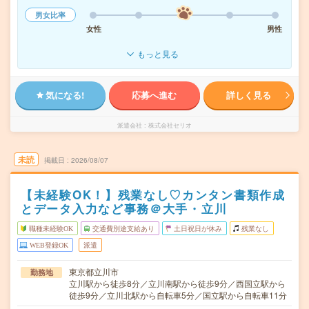
男女比率
女性
男性
もっと見る
気になる!
応募へ進む
詳しく見る
派遣会社
株式会社セリオ
未読
掲載日
2026/08/07
【未経験OK！】残業なし♡カンタン書類作成
とデータ入力など事務＠大手・立川
職種未経験OK
交通費別途支給あり
土日祝日が休み
残業なし
WEB登録OK
派遣
東京都立川市
勤務地
立川駅から徒歩8分／立川南駅から徒歩9分／西国立駅から
徒歩9分／立川北駅から自転車5分／国立駅から自転車11分