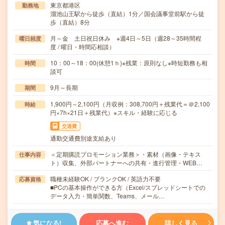
東京都港区
勤務地
溜池山王駅から徒歩（直結）1分／国会議事堂前駅から徒
歩（直結）8分
月～金 土日祝日休み ※週4日～5日（週28～35時間程
曜日頻度
度 / 曜日・時間応相談）
10：00～18：00(休憩1ｈ)※残業：原則なし※時短勤務も相
時間
談可
9月～長期
期間
1,900円～2,100円（月収例：308,700円＋残業代＝＠2,100
時給
円×7h×21日＋残業代）※スキル・経験に応じる
交通費
通勤交通費別途支給あり
＜定期購読プロモーション業務＞・素材（画像・テキス
仕事内容
ト）収集、外部パートナーへの共有・進行管理・WEB…
職種未経験OK / ブランクOK / 英語力不要
応募資格
■PCの基本操作ができる方（Excel/スプレッドシートでの
データ入力・簡単関数、Teams、メール…
気になる!
応募へ進む
詳しく見る