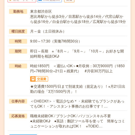
東京都渋谷区
勤務地
恵比寿駅から徒歩3分／目黒駅から徒歩14分／代官山駅か
ら徒歩16分／白金台駅から徒歩18分／広尾駅から徒歩19分
月～金（土日祝休み）
曜日頻度
9:00～17:30（実働7時間30分）
時間
即日～長期 ※「8月～」「9月～」「10月～」お好きな開
期間
始時期を相談OK♪
時給1850円 ＜週払いOK＞■月収例：30万9000円（1850
時給
円×7時間30分×21日＋残業代） #月収30万円以上
交通費
★交通費1500円/日まで別途支給（規定あり）！※月21日出
勤の場合「3万1500円/月」！
＜CHECK!!＞・電話少なめ＊・未経験でもブランクがあっ
仕事内容
てもOK！・アシスタント事務のお仕事です！…
職種未経験OK / ブランクOK / パソコンスキル不要
応募資格
●未経験OK♪ ●英語：翻訳ツール等を使って 簡単なコミ
ュニケーションが取れればOK！ ※TOEIC…