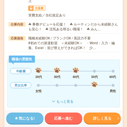
上
交通費
実費支給／当社規定あり
☘ 事務デビューを応援！ ☘ ルーティンだから未経験さん
仕事内容
も安心！ ☘ 活気ある明るい職場！ ☘ みん…
職種未経験OK / ブランクOK / 英語力不要
応募資格
#初めての派遣歓迎 ＜未経験OK＞ ・Word：入力・編
集、Excel：並び替えができればOK！ 少…
職場の雰囲気
年齢層
20代
30代
40代
50代
60代
男女比率
女性
男性
もっと見る
気になる!
応募へ進む
詳しく見る