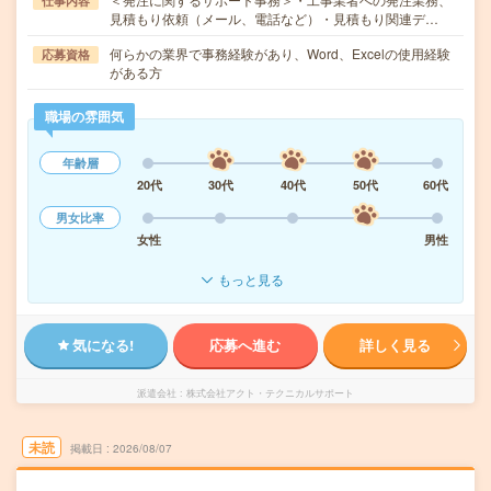
仕事内容
見積もり依頼（メール、電話など）・見積もり関連デ…
何らかの業界で事務経験があり、Word、Excelの使用経験
応募資格
がある方
職場の雰囲気
年齢層
20代
30代
40代
50代
60代
男女比率
女性
男性
もっと見る
気になる!
応募へ進む
詳しく見る
派遣会社
株式会社アクト・テクニカルサポート
未読
掲載日
2026/08/07