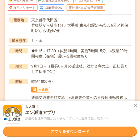
職種未経験OK
交通費別途支給あり
土日祝日が休み
在宅・リモート
WEB登録OK
正社員への紹介予定派遣
東京都千代田区
勤務地
竹橋駅から徒歩1分／大手町(東京都)駅から徒歩6分／神保
町駅から徒歩7分
月～金
曜日頻度
◆9:15～17:30（休憩1時間、実働7時間15分）※残業20時
時間
間程度【在宅】週0～2回程度あり
9月1日～（最長6ヶ月の派遣後、双方合意の上、正社員と
期間
して採用予定）
時給1800円～
時給
交通費
通勤交通費全額支給 ※派遣先企業への直接雇用転換後は
派遣先規定による
大人気！
エン派遣アプリ
～大手総合商社Grで社員向け借上げ社宅・寮の運営管理業
仕事内容
務～・グループ社員が利用する社員寮・社宅への入…
派遣のお仕事情報がたくさん！プッシュ通知で受け取ろう！
職種未経験OK / 英語力不要
応募資格
アプリをダウンロード
◆営業経験（建設・不動産・リフォーム業界経験尚可）◆
四大卒以上