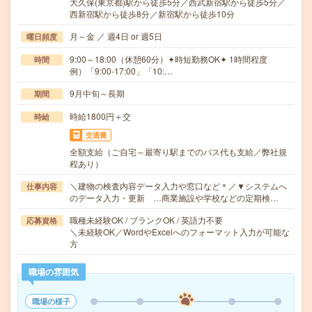
大久保(東京都)駅から徒歩5分／西武新宿駅から徒歩5分／
西新宿駅から徒歩8分／新宿駅から徒歩10分
月～金 ／ 週4日 or 週5日
曜日頻度
9:00～18:00（休憩60分）✦時短勤務OK✦ 1時間程度
時間
例）「9:00-17:00」「10:…
9月中旬～長期
期間
時給1800円＋交
時給
交通費
全額支給（ご自宅～最寄り駅までのバス代も支給／弊社規
程あり）
＼建物の検査内容データ入力や窓口など＊／▼システムへ
仕事内容
のデータ入力・更新 …商業施設や学校などの定期検…
職種未経験OK / ブランクOK / 英語力不要
応募資格
＼未経験OK／WordやExcelへのフォーマット入力が可能な
方
職場の雰囲気
職場の様子