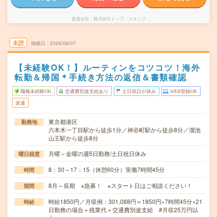
派遣会社
株式会社トップ・スタッフ
未読
掲載日
2026/08/07
【未経験OK！】ルーティンをコツコツ！海外
転勤＆帰国＊手続き方法の返信＆書類確認
職種未経験OK
交通費別途支給あり
土日祝日が休み
WEB登録OK
派遣
東京都港区
勤務地
六本木一丁目駅から徒歩1分／神谷町駅から徒歩8分／溜池
山王駅から徒歩8分
月曜～金曜の週5日勤務/土日祝日休み
曜日頻度
8：30～17：15（休憩60分）実働7時間45分
時間
8月～長期 ※急募！ ※スタート日はご相談ください！
期間
時給1850円／月収例：301,088円＝1850円×7時間45分×21
時給
日勤務の場合＋残業代＋交通費別途支給 #月収25万円以