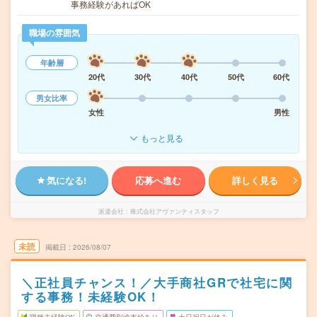
事務経験があればOK
職場の雰囲気
年齢層
20代
30代
40代
50代
60代
男女比率
女性
男性
もっと見る
気になる!
応募へ進む
詳しく見る
派遣会社
株式会社アヴァンティスタッフ
未読
掲載日
2026/08/07
＼正社員チャンス！／大手商社GRで社宅に関
する事務！未経験OK！