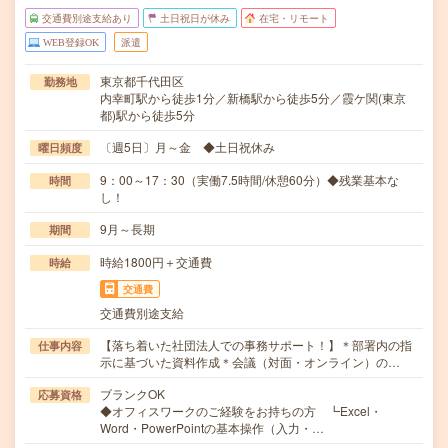
交通費別途支給あり
土日祝日が休み
在宅・リモート
WEB登録OK
派遣
東京都千代田区
勤務地
内幸町駅から徒歩1分／新橋駅から徒歩5分／霞ケ関(東京
都)駅から徒歩5分
〔週5日〕月～金 ◆土日祝休み
曜日頻度
9：00～17：30（実働7.5時間/休憩60分）◆残業基本な
時間
し！
9月～長期
期間
時給1800円＋交通費
時給
交通費
交通費別途支給
【落ち着いた社団法人での事務サポート！】＊部署内の指
仕事内容
示に基づいた資料作成＊会議（対面・オンライン）の…
ブランクOK
応募資格
◆オフィスワークのご経験をお持ちの方 ┗Excel・
Word・PowerPointの基本操作（入力・…