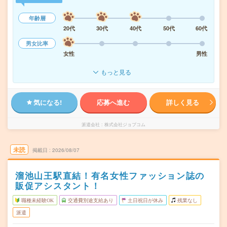
年齢層
20代
30代
40代
50代
60代
男女比率
女性
男性
もっと見る
気になる!
応募へ進む
詳しく見る
派遣会社
株式会社ジョブコム
未読
掲載日
2026/08/07
溜池山王駅直結！有名女性ファッション誌の
販促アシスタント！
職種未経験OK
交通費別途支給あり
土日祝日が休み
残業なし
派遣