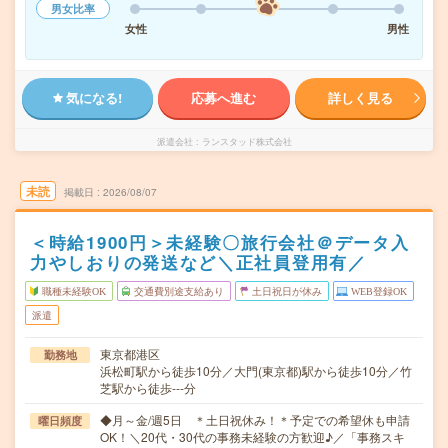
男女比率
女性
男性
気になる!
応募へ進む
詳しく見る
派遣会社
ランスタッド株式会社
未読
掲載日
2026/08/07
＜時給1900円＞未経験〇旅行会社＠データ入
力やしおりの発送など＼正社員登用有／
職種未経験OK
交通費別途支給あり
土日祝日が休み
WEB登録OK
派遣
東京都港区
勤務地
浜松町駅から徒歩10分／大門(東京都)駅から徒歩10分／竹
芝駅から徒歩---分
◆月～金/週5日 ＊土日祝休み！＊予定での希望休も申請
曜日頻度
OK！＼20代・30代の事務未経験の方歓迎♪／「事務スキ