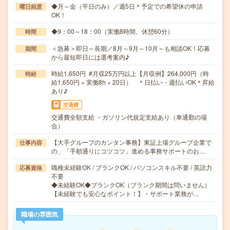
◆月～金（平日のみ）／週5日＊予定での希望休の申請
曜日頻度
OK！
◆9：00～18：00（実働8時間、休憩60分）
時間
＜急募＞即日～長期／8月～9月～10月～も相談OK！応募
期間
から最短即日には選考案内♪
時給1,650円 #月収25万円以上【月収例】264,000円（時
時給
給1,650円 × 実働8h × 20日） ＊日払い・週払いOK＊昇給
あり♪
交通費
交通費全額支給 ・ガソリン代規定支給あり（車通勤の場
合）
【大手グループのカンタン事務】東証上場グループ企業で
仕事内容
の、「手順通りにコツコツ」進める事務サポートのお…
職種未経験OK / ブランクOK / パソコンスキル不要 / 英語力
応募資格
不要
◆未経験OK◆ブランクOK（ブランク期間は問いません）
【未経験でも安心なポイント！】・サポート業務が…
職場の雰囲気