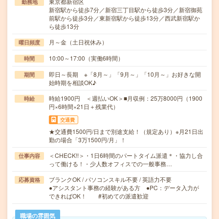
東京都新宿区
勤務地
新宿駅から徒歩7分／新宿三丁目駅から徒歩3分／新宿御苑
前駅から徒歩3分／東新宿駅から徒歩13分／西武新宿駅か
ら徒歩13分
月～金（土日祝休み）
曜日頻度
10:00～17:00（実働6時間）
時間
即日～長期 ※「8月～」「9月～」「10月～」お好きな開
期間
始時期を相談OK♪
時給1900円 ＜週払いOK＞■月収例：25万8000円（1900
時給
円×6時間×21日＋残業代）
交通費
★交通費1500円/日まで別途支給！（規定あり）※月21日出
勤の場合「3万1500円/月」！
＜CHECK!!＞・1日6時間のパートタイム派遣＊・協力し合
仕事内容
って働ける！・少人数オフィスでの一般事務…
ブランクOK / パソコンスキル不要 / 英語力不要
応募資格
●アシスタント事務の経験がある方 ●PC：データ入力が
できればOK！ #初めての派遣歓迎
職場の雰囲気