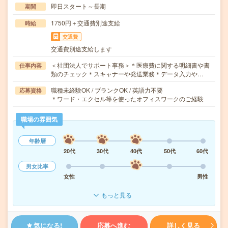
即日スタート～長期
期間
1750円＋交通費別途支給
時給
交通費
交通費別途支給します
＜社団法人でサポート事務＞＊医療費に関する明細書や書
仕事内容
類のチェック＊スキャナーや発送業務＊データ入力や…
職種未経験OK / ブランクOK / 英語力不要
応募資格
＊ワード・エクセル等を使ったオフィスワークのご経験
職場の雰囲気
年齢層
20代
30代
40代
50代
60代
男女比率
女性
男性
もっと見る
気になる!
応募へ進む
詳しく見る