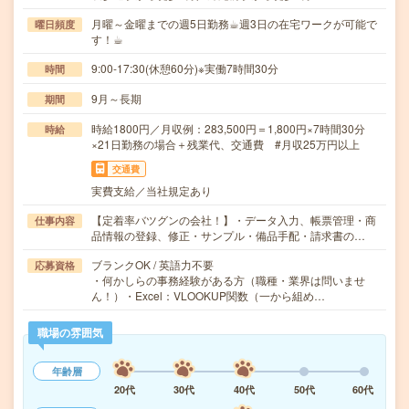
月曜～金曜までの週5日勤務☕︎週3日の在宅ワークが可能で
曜日頻度
す！☕︎
9:00-17:30(休憩60分)※実働7時間30分
時間
9月～長期
期間
時給1800円／月収例：283,500円＝1,800円×7時間30分
時給
×21日勤務の場合＋残業代、交通費 #月収25万円以上
交通費
実費支給／当社規定あり
【定着率バツグンの会社！】・データ入力、帳票管理・商
仕事内容
品情報の登録、修正・サンプル・備品手配・請求書の…
ブランクOK / 英語力不要
応募資格
・何かしらの事務経験がある方（職種・業界は問いませ
ん！）・Excel：VLOOKUP関数（一から組め…
職場の雰囲気
年齢層
20代
30代
40代
50代
60代