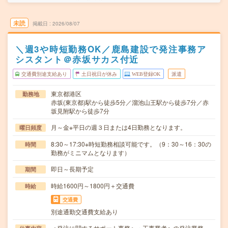
未読
掲載日
2026/08/07
＼週3や時短勤務OK／鹿島建設で発注事務ア
シスタント＠赤坂サカス付近
交通費別途支給あり
土日祝日が休み
WEB登録OK
派遣
東京都港区
勤務地
赤坂(東京都)駅から徒歩5分／溜池山王駅から徒歩7分／赤
坂見附駅から徒歩7分
月～金※平日の週３日または4日勤務となります。
曜日頻度
8:30～17:30※時短勤務相談可能です。（9：30～16：30の
時間
勤務がミニマムとなります）
即日～長期予定
期間
時給1600円～1800円＋交通費
時給
交通費
別途通勤交通費支給あり
＜発注に関するサポート事務＞・工事業者への発注業務、