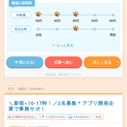
職場の雰囲気
年齢層
20代
30代
40代
50代
60代
男女比率
女性
男性
もっと見る
気になる!
応募へ進む
詳しく見る
派遣会社
株式会社ジョブコム
未読
掲載日
2026/08/07
＼新宿×10-17時！／2名募集＊アプリ開発企
業で事務サポ！
交通費別途支給あり
土日祝日が休み
WEB登録OK
派遣