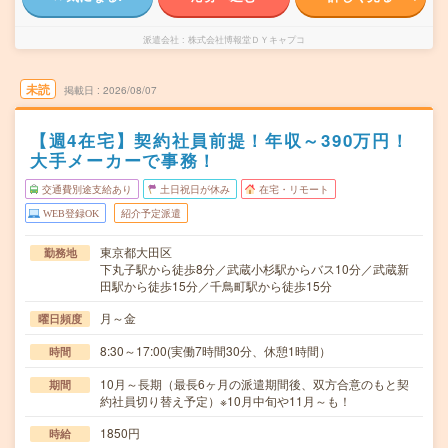
派遣会社
株式会社博報堂ＤＹキャプコ
未読
掲載日
2026/08/07
【週4在宅】契約社員前提！年収～390万円！
大手メーカーで事務！
交通費別途支給あり
土日祝日が休み
在宅・リモート
WEB登録OK
紹介予定派遣
東京都大田区
勤務地
下丸子駅から徒歩8分／武蔵小杉駅からバス10分／武蔵新
田駅から徒歩15分／千鳥町駅から徒歩15分
月～金
曜日頻度
8:30～17:00(実働7時間30分、休憩1時間）
時間
10月～長期（最長6ヶ月の派遣期間後、双方合意のもと契
期間
約社員切り替え予定）※10月中旬や11月～も！
1850円
時給