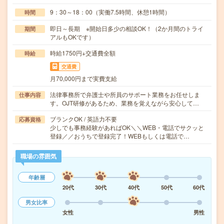
9：30～18：00（実働7.5時間、休憩1時間）
時間
即日～長期 ※開始日多少の相談OK！（2か月間のトライ
期間
アルもOKです）
時給1750円+交通費全額
時給
交通費
月70,000円まで実費支給
法律事務所で弁護士や所員のサポート業務をお任せしま
仕事内容
す。OJT研修があるため、業務を覚えながら安心して…
ブランクOK / 英語力不要
応募資格
少しでも事務経験があればOK＼＼WEB・電話でサクッと
登録／／おうちで登録完了！WEBもしくは電話で…
職場の雰囲気
年齢層
20代
30代
40代
50代
60代
男女比率
女性
男性