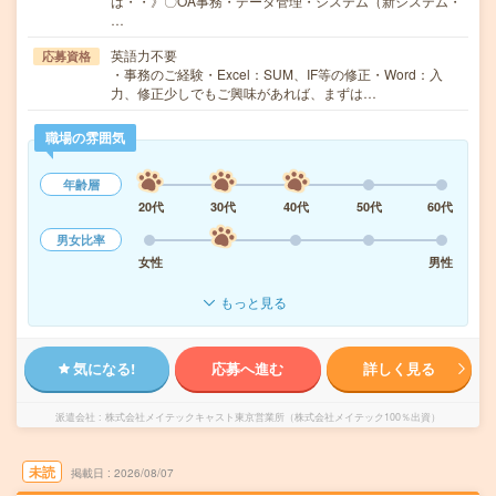
は・・》〇OA事務・データ管理・システム（新システム・
…
英語力不要
応募資格
・事務のご経験・Excel：SUM、IF等の修正・Word：入
力、修正少しでもご興味があれば、まずは…
職場の雰囲気
年齢層
20代
30代
40代
50代
60代
男女比率
女性
男性
もっと見る
気になる!
応募へ進む
詳しく見る
派遣会社
株式会社メイテックキャスト東京営業所（株式会社メイテック100％出資）
未読
掲載日
2026/08/07