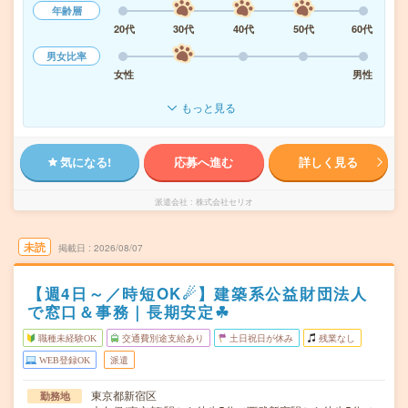
年齢層
20代
30代
40代
50代
60代
男女比率
女性
男性
もっと見る
気になる!
応募へ進む
詳しく見る
派遣会社
株式会社セリオ
未読
掲載日
2026/08/07
【週4日～／時短OK☄】建築系公益財団法人
で窓口＆事務｜長期安定☘︎
職種未経験OK
交通費別途支給あり
土日祝日が休み
残業なし
WEB登録OK
派遣
東京都新宿区
勤務地