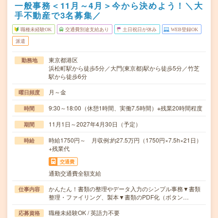
一般事務＜11月～4月＞今から決めよう！＼大
手不動産で3名募集／
職種未経験OK
交通費別途支給あり
土日祝日が休み
WEB登録OK
派遣
東京都港区
勤務地
浜松町駅から徒歩5分／大門(東京都)駅から徒歩5分／竹芝
駅から徒歩6分
月～金
曜日頻度
9:30～18:00（休憩1時間、実働7.5時間）※残業20時間程度
時間
11月1日～2027年4月30日（予定）
期間
時給1750円～ 月収例:約27.5万円（1750円×7.5h×21日）
時給
+残業代
交通費
通勤交通費全額支給
かんたん！書類の整理やデータ入力のシンプル事務▼書類
仕事内容
整理・ファイリング、製本▼書類のPDF化（ボタン…
職種未経験OK / 英語力不要
応募資格