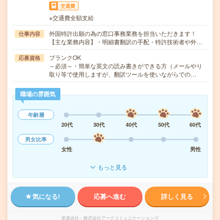
交通費
※交通費全額支給
外国特許出願の為の窓口事務業務を担当いただきます！
仕事内容
【主な業務内容】・明細書翻訳の手配・特許技術者や外…
ブランクOK
応募資格
～必須～・簡単な英文の読み書きができる方（メールやり
取り等で使用しますが、翻訳ツールを使いながらでの…
職場の雰囲気
年齢層
20代
30代
40代
50代
60代
男女比率
女性
男性
もっと見る
気になる!
応募へ進む
詳しく見る
派遣会社
株式会社アークコミュニケーションズ