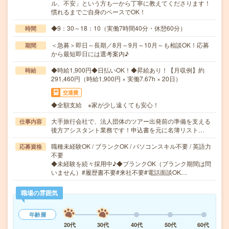
ル、不安」という方も一から丁寧に教えてくださります！
慣れるまでご自身のペースでOK！
◆9：30～18：10（実働7時間40分・休憩60分）
時間
＜急募＞即日～長期／8月～9月～10月～も相談OK！応募
期間
から最短即日には選考案内♪
◆時給1,900円◆日払いOK！◆昇給あり！【月収例】約
時給
291,460円（時給1,900円 × 実働7.67h × 20日）
交通費
◆全額支給 ※家が少し遠くても安心！
大手旅行会社で、法人団体のツアー出発前の準備を支える
仕事内容
後方アシスタント業務です！申込書を元に名簿リスト…
職種未経験OK / ブランクOK / パソコンスキル不要 / 英語力
応募資格
不要
◆未経験を続々採用中♪◆ブランクOK（ブランク期間は問
いません）#履歴書不要#来社不要#電話面談OK…
職場の雰囲気
年齢層
20代
30代
40代
50代
60代