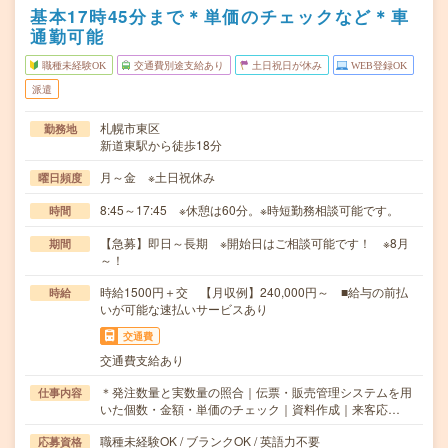
基本17時45分まで＊単価のチェックなど＊車
通勤可能
職種未経験OK
交通費別途支給あり
土日祝日が休み
WEB登録OK
派遣
札幌市東区
勤務地
新道東駅から徒歩18分
月～金 ※土日祝休み
曜日頻度
8:45～17:45 ※休憩は60分。※時短勤務相談可能です。
時間
【急募】即日～長期 ※開始日はご相談可能です！ ※8月
期間
～！
時給1500円＋交 【月収例】240,000円～ ■給与の前払
時給
いが可能な速払いサービスあり
交通費
交通費支給あり
＊発注数量と実数量の照合｜伝票・販売管理システムを用
仕事内容
いた個数・金額・単価のチェック｜資料作成｜来客応…
職種未経験OK / ブランクOK / 英語力不要
応募資格