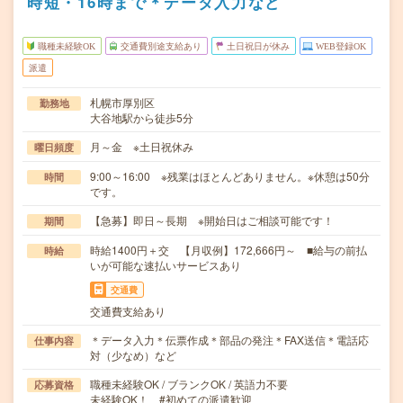
時短・16時まで＊データ入力など
職種未経験OK
交通費別途支給あり
土日祝日が休み
WEB登録OK
派遣
札幌市厚別区
勤務地
大谷地駅から徒歩5分
月～金 ※土日祝休み
曜日頻度
9:00～16:00 ※残業はほとんどありません。※休憩は50分
時間
です。
【急募】即日～長期 ※開始日はご相談可能です！
期間
時給1400円＋交 【月収例】172,666円～ ■給与の前払
時給
いが可能な速払いサービスあり
交通費
交通費支給あり
＊データ入力＊伝票作成＊部品の発注＊FAX送信＊電話応
仕事内容
対（少なめ）など
職種未経験OK / ブランクOK / 英語力不要
応募資格
未経験OK！ #初めての派遣歓迎