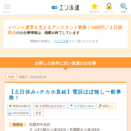
メニュー
気になる!
ログイン
検索
イベント運営を支えるアシスタント事務！1400円／土日祝
休み
のお仕事情報は、掲載が終了しています
掲載時の情報は、
ページ下部
からご覧いただけます。
お探しの条件に近い派遣のお仕事
未読
掲載日
2026/08/08
【土日休み×チカホ直結】電話ほぼ無し一般事
務！
職種未経験OK
交通費別途支給あり
土日祝日が休み
残業なし
WEB登録OK
派遣
札幌市中央区
勤務地
さっぽろ駅から徒歩2分／札幌駅から徒歩6分