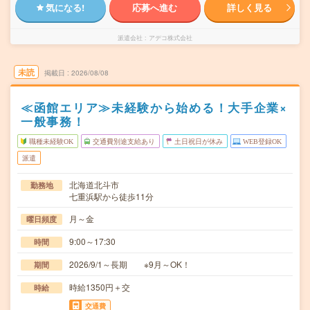
気になる!
応募へ進む
詳しく見る
派遣会社
アデコ株式会社
未読
掲載日
2026/08/08
≪函館エリア≫未経験から始める！大手企業×
一般事務！
職種未経験OK
交通費別途支給あり
土日祝日が休み
WEB登録OK
派遣
北海道北斗市
勤務地
七重浜駅から徒歩11分
月～金
曜日頻度
9:00～17:30
時間
2026/9/1～長期 ※9月～OK！
期間
時給1350円＋交
時給
交通費