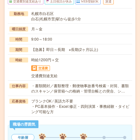
交通費別途支給あり
土日祝日が休み
WEB登録OK
派遣
札幌市白石区
勤務地
白石(札幌市営)駅から徒歩1分
月～金
曜日頻度
9:00～18:00
時間
【急募】即日～長期 ※長期(2ヶ月以上)
期間
時給1200円＋交
時給
交通費
交通費別途支給
・書類開封／書類整理・郵便物事故番号検索・封筒、書類
仕事内容
のスキャン／保管箱への格納・管理台帳との突合、シ…
ブランクOK / 英語力不要
応募資格
・PC基本操作・Excel:修正・四則演算・事務経験・タイピ
ング可能な方
職場の雰囲気
年齢層