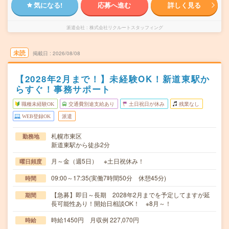
気になる!
応募へ進む
詳しく見る
派遣会社
株式会社リクルートスタッフィング
未読
掲載日
2026/08/08
【2028年2月まで！】未経験OK！新道東駅か
らすぐ！事務サポート
職種未経験OK
交通費別途支給あり
土日祝日が休み
残業なし
WEB登録OK
派遣
札幌市東区
勤務地
新道東駅から徒歩2分
月～金（週5日） ※土日祝休み！
曜日頻度
09:00～17:35(実働7時間50分 休憩45分)
時間
【急募】即日～長期 2028年2月までを予定してますが延
期間
長可能性あり！開始日相談OK！ ※8月～！
時給1450円 月収例 227,070円
時給