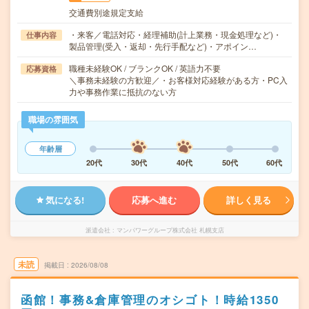
交通費別途規定支給
・来客／電話対応・経理補助(計上業務・現金処理など)・
仕事内容
製品管理(受入・返却・先行手配など)・アポイン…
職種未経験OK / ブランクOK / 英語力不要
応募資格
＼事務未経験の方歓迎／・お客様対応経験がある方・PC入
力や事務作業に抵抗のない方
職場の雰囲気
年齢層
20代
30代
40代
50代
60代
気になる!
応募へ進む
詳しく見る
派遣会社
マンパワーグループ株式会社 札幌支店
未読
掲載日
2026/08/08
函館！事務&倉庫管理のオシゴト！時給1350