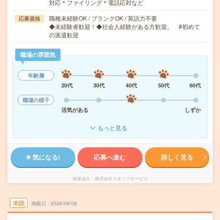
対応＊ファイリング＊電話応対など
職種未経験OK / ブランクOK / 英語力不要
応募資格
◆未経験者歓迎！◆社会人経験がある方歓迎。 #初めて
の派遣歓迎
職場の雰囲気
年齢層
20代
30代
40代
50代
60代
職場の様子
活気がある
しずか
もっと見る
気になる!
応募へ進む
詳しく見る
派遣会社
株式会社スタッフサービス
未読
掲載日
2026/08/08