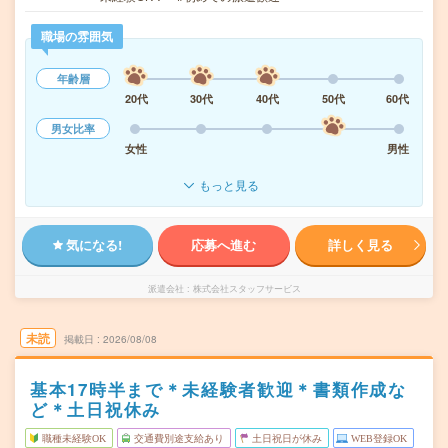
職場の雰囲気
年齢層
20代
30代
40代
50代
60代
男女比率
女性
男性
もっと見る
気になる!
応募へ進む
詳しく見る
派遣会社
株式会社スタッフサービス
未読
掲載日
2026/08/08
基本17時半まで＊未経験者歓迎＊書類作成な
ど＊土日祝休み
職種未経験OK
交通費別途支給あり
土日祝日が休み
WEB登録OK