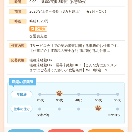
9:00～18:00(実働:8時間) (休憩60分)
時間
2026/9/上旬～長期（3カ月以上） ★9月～OK！
期間
時給1320円
時給
交通費
交通費支給
ITサービス会社での契約審査に関する事務のお仕事です。
仕事内容
【仕事紹介】IT環境の安全な利用に繋がるお仕事…
職種未経験OK
応募資格
職種未経験OK！業界未経験OK！【こんな方におススメ！
まずはご応募ください／歓迎条件】WEB検索・N…
職場の雰囲気
年齢層
20代
30代
40代
50代
60代
仕事の仕方
テキパキ
コツコツ