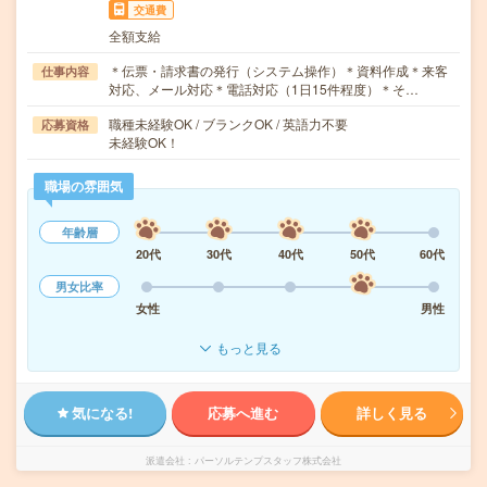
交通費
全額支給
＊伝票・請求書の発行（システム操作）＊資料作成＊来客
仕事内容
対応、メール対応＊電話対応（1日15件程度）＊そ…
職種未経験OK / ブランクOK / 英語力不要
応募資格
未経験OK！
職場の雰囲気
年齢層
20代
30代
40代
50代
60代
男女比率
女性
男性
もっと見る
気になる!
応募へ進む
詳しく見る
派遣会社
パーソルテンプスタッフ株式会社