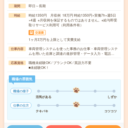
即日～長期
期間
時給1350円 月収例 18万円 時給1350円×実働7h×週5日
時給
×4週 ※月収例を保証するものではありません。※給与即受
取りサービス利用可（利用条件有）
交通費
1ヶ月3万円を上限として実費支給
車両管理システムを使った事務のお仕事・車両管理システ
仕事内容
ムを用いた在庫と調達の進捗管理・データ入力・電話…
職種未経験OK / ブランクOK / 英語力不要
応募資格
■未経験OK！
職場の雰囲気
職場の様子
活気がある
しずか
仕事の仕方
テキパキ
コツコツ