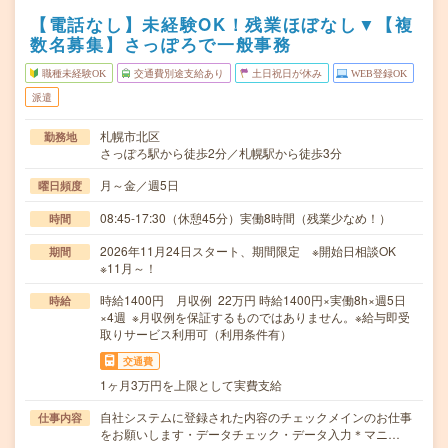
【電話なし】未経験OK！残業ほぼなし▼【複
数名募集】さっぽろで一般事務
職種未経験OK
交通費別途支給あり
土日祝日が休み
WEB登録OK
派遣
札幌市北区
勤務地
さっぽろ駅から徒歩2分／札幌駅から徒歩3分
月～金／週5日
曜日頻度
08:45-17:30（休憩45分）実働8時間（残業少なめ！）
時間
2026年11月24日スタート、期間限定 ※開始日相談OK
期間
※11月～！
時給1400円 月収例 22万円 時給1400円×実働8h×週5日
時給
×4週 ※月収例を保証するものではありません。※給与即受
取りサービス利用可（利用条件有）
交通費
1ヶ月3万円を上限として実費支給
自社システムに登録された内容のチェックメインのお仕事
仕事内容
をお願いします・データチェック・データ入力＊マニ…