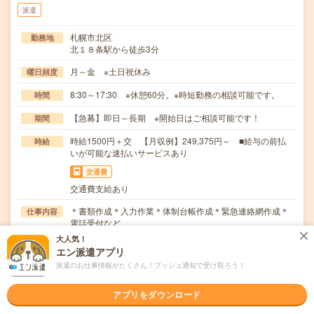
派遣
札幌市北区
勤務地
北１８条駅から徒歩3分
月～金 ※土日祝休み
曜日頻度
8:30～17:30 ※休憩60分。※時短勤務の相談可能です。
時間
【急募】即日～長期 ※開始日はご相談可能です！
期間
時給1500円＋交 【月収例】249,375円～ ■給与の前払
時給
いが可能な速払いサービスあり
交通費
交通費支給あり
＊書類作成＊入力作業＊体制台帳作成＊緊急連絡網作成＊
仕事内容
電話受付など
大人気！
職種未経験OK / ブランクOK / 英語力不要
応募資格
エン派遣アプリ
未経験OK！ #初めての派遣歓迎
派遣のお仕事情報がたくさん！プッシュ通知で受け取ろう！
職場の雰囲気
アプリをダウンロード