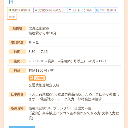
円
職種未経験OK
交通費別途支給あり
土日祝日が休み
WEB登録OK
派遣
北海道函館市
勤務地
桔梗駅から車10分
月～金
曜日頻度
8:30～17:15
時間
2026/8/10～長期 ※長期(2ヶ月以上) ※8月～OK！
期間
時給1350円＋交
時給
交通費
交通費別途規定支給
・入出荷業務(25㎏程度の商品も扱うため、力仕事が発生し
仕事内容
ます)・電話対応・データ入力・部材発注や請求…
職種未経験OK / ブランクOK / 英語力不要
応募資格
【必須】高卒以上パソコン基本操作ができる方(文字入力程
度)