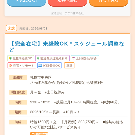
派遣会社
アデコ株式会社
未読
掲載日
2026/08/08
【完全在宅】未経験OK＊スケジュール調整な
ど
職種未経験OK
交通費別途支給あり
土日祝日が休み
在宅・リモート
WEB登録OK
派遣
札幌市中央区
勤務地
さっぽろ駅から徒歩3分／札幌駅から徒歩3分
月～金 ※土日祝休み
曜日頻度
9:30～18:15 ※残業は月10～20時間程度。※休憩60分。
時間
2026/10/01～長期 ※10月～！
期間
時給1500円＋交 【月収例】303,750円～ ■給与の前払
時給
いが可能な速払いサービスあり