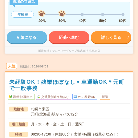
職場の雰囲気
年齢層
20代
30代
40代
50代
60代
気になる!
応募へ進む
詳しく見る
派遣会社
マンパワーグループ株式会社 札幌支店
未読
掲載日
2026/08/08
未経験OK！残業ほぼなし▼車通勤OK＊元町
で一般事務
職種未経験OK
交通費別途支給あり
WEB登録OK
派遣
札幌市東区
勤務地
元町(北海道)駅からバス12分
月・水・木・金・土・日／週5日
曜日頻度
09:30-17:30（休憩60分）実働7時間（残業少なめ！）
時間