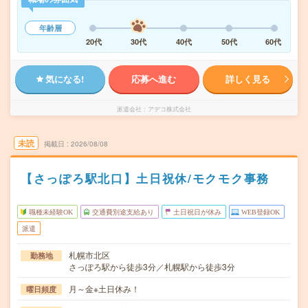
年齢層
20代
30代
40代
50代
60代
気になる!
応募へ進む
詳しく見る
派遣会社
アデコ株式会社
未読
掲載日
2026/08/08
【さっぽろ駅北口】土日祝休/モクモク事務
職種未経験OK
交通費別途支給あり
土日祝日が休み
WEB登録OK
派遣
札幌市北区
勤務地
さっぽろ駅から徒歩3分／札幌駅から徒歩3分
月～金※土日休み！
曜日頻度