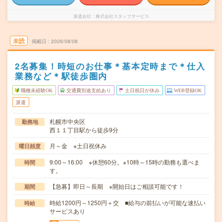
派遣会社
株式会社スタッフサービス
未読
掲載日
2026/08/08
2名募集！時短のお仕事＊基本定時まで＊仕入
業務など＊駅徒歩圏内
職種未経験OK
交通費別途支給あり
土日祝日が休み
WEB登録OK
派遣
札幌市中央区
勤務地
西１１丁目駅から徒歩9分
月～金 ※土日祝休み
曜日頻度
9:00～16:00 ※休憩60分。※10時～15時の勤務も選べま
時間
す。
【急募】即日～長期 ※開始日はご相談可能です！
期間
時給1200円～1250円＋交 ■給与の前払いが可能な速払い
時給
サービスあり