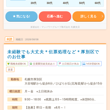
20代
30代
40代
50代
60代
気になる!
応募へ進む
詳しく見る
派遣会社
マンパワーグループ株式会社 札幌支店
未読
掲載日
2026/08/08
未経験でも大丈夫＊伝票処理など＊厚別区で
のお仕事
職種未経験OK
交通費別途支給あり
土日祝日が休み
WEB登録OK
派遣
札幌市厚別区
勤務地
大谷地駅から徒歩6分／ひばりが丘(北海道)駅から徒歩15分
月～金 ※土日祝休み
曜日頻度
9:00～18:00 ※残業は月5～15時間程度。※休憩60分。
時間
【急募】即日～長期 ※8月～！
期間