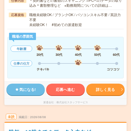
＊契約書などの書類のスキャニング→PCへのデータの取り
仕事内容
込み＊書類整理など ※勤務期間についての詳細は…
職種未経験OK / ブランクOK / パソコンスキル不要 / 英語力
応募資格
不要
未経験OK！ #初めての派遣歓迎
職場の雰囲気
年齢層
20代
30代
40代
50代
60代
仕事の仕方
テキパキ
コツコツ
気になる!
応募へ進む
詳しく見る
派遣会社
株式会社スタッフサービス
未読
掲載日
2026/08/08