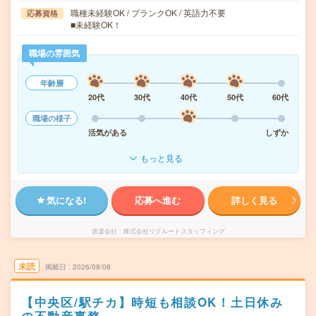
職種未経験OK / ブランクOK / 英語力不要
応募資格
■未経験OK！
職場の雰囲気
年齢層
20代
30代
40代
50代
60代
職場の様子
活気がある
しずか
もっと見る
気になる!
応募へ進む
詳しく見る
派遣会社
株式会社リクルートスタッフィング
未読
掲載日
2026/08/08
【中央区/駅チカ】時短も相談OK！土日休み