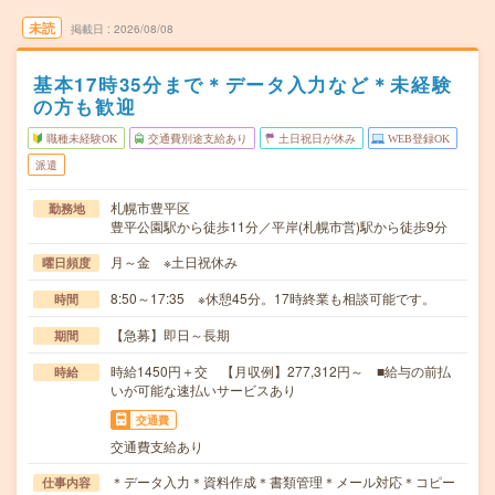
未読
掲載日
2026/08/08
基本17時35分まで＊データ入力など＊未経験
の方も歓迎
職種未経験OK
交通費別途支給あり
土日祝日が休み
WEB登録OK
派遣
札幌市豊平区
勤務地
豊平公園駅から徒歩11分／平岸(札幌市営)駅から徒歩9分
月～金 ※土日祝休み
曜日頻度
8:50～17:35 ※休憩45分。17時終業も相談可能です。
時間
【急募】即日～長期
期間
時給1450円＋交 【月収例】277,312円～ ■給与の前払
時給
いが可能な速払いサービスあり
交通費
交通費支給あり
＊データ入力＊資料作成＊書類管理＊メール対応＊コピー
仕事内容