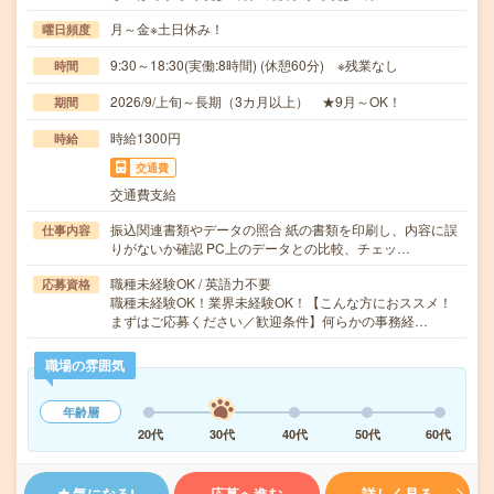
月～金※土日休み！
曜日頻度
9:30～18:30(実働:8時間) (休憩60分) ※残業なし
時間
2026/9/上旬～長期（3カ月以上） ★9月～OK！
期間
時給1300円
時給
交通費
交通費支給
振込関連書類やデータの照合 紙の書類を印刷し、内容に誤
仕事内容
りがないか確認 PC上のデータとの比較、チェッ…
職種未経験OK / 英語力不要
応募資格
職種未経験OK！業界未経験OK！【こんな方におススメ！
まずはご応募ください／歓迎条件】何らかの事務経…
職場の雰囲気
年齢層
20代
30代
40代
50代
60代
気になる!
応募へ進む
詳しく見る