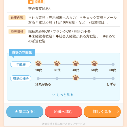
交通費
交通費支給あり
＊仕入業務（専用端末への入力）＊チェック業務＊メール
仕事内容
対応＊電話応対（1日10件程度）など ※就業曜日…
職種未経験OK / ブランクOK / 英語力不要
応募資格
◆未経験者歓迎！◆社会人経験がある方歓迎。 #初めて
の派遣歓迎
職場の雰囲気
年齢層
20代
30代
40代
50代
60代
職場の様子
活気がある
しずか
もっと見る
気になる!
応募へ進む
詳しく見る
派遣会社
株式会社スタッフサービス