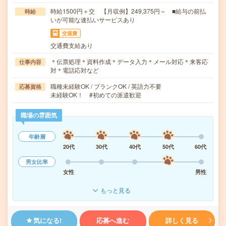
時給1500円＋交 【月収例】249,375円～ ■給与の前払
時給
いが可能な速払いサービスあり
交通費
交通費支給あり
＊伝票処理＊資料作成＊データ入力＊メール対応＊来客応
仕事内容
対＊電話応対など
職種未経験OK / ブランクOK / 英語力不要
応募資格
未経験OK！ #初めての派遣歓迎
職場の雰囲気
年齢層
20代
30代
40代
50代
60代
男女比率
女性
男性
もっと見る
気になる!
応募へ進む
詳しく見る