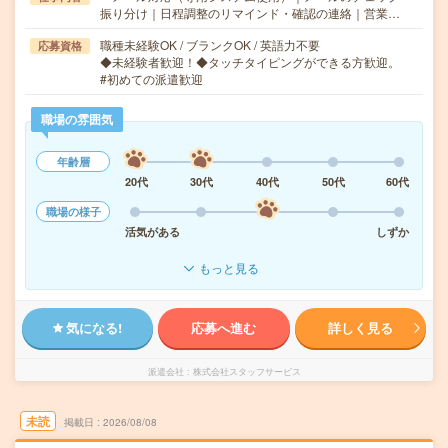
振り分け｜日程調整のリマインド・確認の連絡｜営業…
職種未経験OK / ブランクOK / 英語力不要
応募資格
◆未経験者歓迎！◆タッチタイピングができる方歓迎。
#初めての派遣歓迎
職場の雰囲気
年齢層
20代
30代
40代
50代
60代
職場の様子
活気がある
しずか
もっと見る
気になる!
応募へ進む
詳しく見る
派遣会社
株式会社スタッフサービス
未読
掲載日
2026/08/08