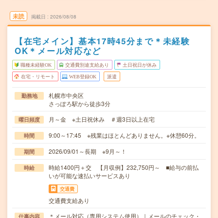
未読
掲載日
2026/08/08
【在宅メイン】基本17時45分まで＊未経験
OK＊メール対応など
職種未経験OK
交通費別途支給あり
土日祝日が休み
在宅・リモート
WEB登録OK
派遣
札幌市中央区
勤務地
さっぽろ駅から徒歩3分
月～金 ※土日祝休み ＃週3日以上在宅
曜日頻度
9:00～17:45 ※残業はほとんどありません。※休憩60分。
時間
2026/09/01～長期 ※9月～！
期間
時給1400円＋交 【月収例】232,750円～ ■給与の前払
時給
いが可能な速払いサービスあり
交通費
交通費支給あり
＊メール対応（専用システム使用）｜メールのチェック・
仕事内容