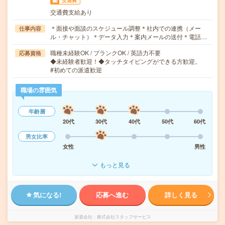
交通費
交通費支給あり
＊面接や面談のスケジュール調整＊社内での連携（メー
仕事内容
ル・チャット）＊データ入力＊案内メールの送付＊電話…
職種未経験OK / ブランクOK / 英語力不要
応募資格
◆未経験者歓迎！◆タッチタイピングができる方歓迎。
#初めての派遣歓迎
職場の雰囲気
年齢層
20代
30代
40代
50代
60代
男女比率
女性
男性
もっと見る
気になる!
応募へ進む
詳しく見る
派遣会社
株式会社スタッフサービス