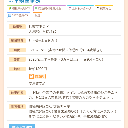
の不動産事務
職種未経験OK
交通費別途支給あり
土日祝日が休み
残業なし
WEB登録OK
派遣
札幌市中央区
勤務地
大通駅から徒歩2分
月～金※土日休み！
曜日頻度
9:30～16:30(実働:6時間) (休憩60分) ※残業なし
時間
2026/9/上旬～長期（3カ月以上） ★9月～OK！
期間
時給1300円
時給
交通費
交通費支給
【不動産企業での事務】メインは契約者情報のシステム入
仕事内容
力。月に2回の精算処理で請求書の入力や入金チェッ…
職種未経験OK / 英語力不要
応募資格
職種未経験OK！業界未経験OK！【こんな方におススメ！
まずはご応募ください／歓迎条件】事務経験必須で…
職場の雰囲気