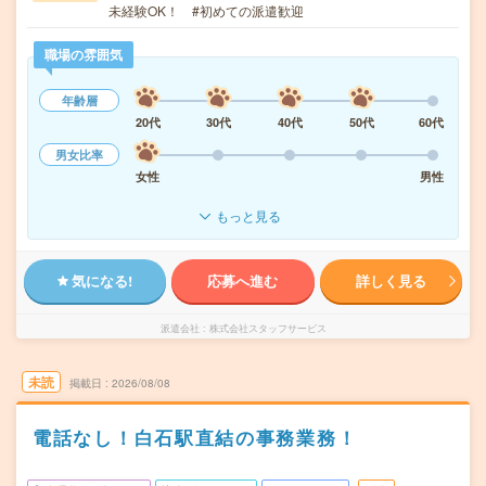
未経験OK！ #初めての派遣歓迎
職場の雰囲気
年齢層
20代
30代
40代
50代
60代
男女比率
女性
男性
もっと見る
気になる!
応募へ進む
詳しく見る
派遣会社
株式会社スタッフサービス
未読
掲載日
2026/08/08
電話なし！白石駅直結の事務業務！