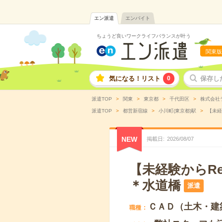
エン派遣
エンバイト
ちょうど良いワークライフバランスが叶う
関東版
気になる！リスト
0
保存し
派遣TOP
関東
東京都
千代田区
株式会社
派遣TOP
都営新宿線
小川町(東京都)駅
【未経
NEW
掲載日
2026
/
08
/
07
【未経験からR
＊水道橋
派遣
ＣＡＤ（土木・建
職種