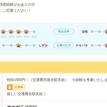
作図経験がおありの方
にご応募ください！
女性
男女比率
20代
30代
40代
50代
60代
しずか
テキパキ
仕事の仕方
時給1900円～（交通費別途全額支給） ※経験を考慮いたし
交通費
嬉しい交通費全額支給！