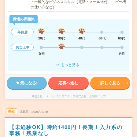
・一般的なビジネススキル（電話・メール送付、コピー機
の使い方など）
職場の雰囲気
年齢層
20代
30代
40代
50代
60代
男女比率
女性
男性
もっと見る
気になる!
応募へ進む
詳しく見る
派遣会社
パーソルテンプスタッフ株式会社 北関東エリア
未読
掲載日
2026/08/10
【未経験OK】時給1400円！長期！入力系の
事務！残業なし