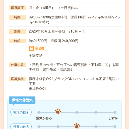
月～金（週5日） ※土日祝休み
曜日頻度
09:00～18:00(実働8時間 休憩1時間)※9-17時/9-16時/9-15
時間
時/10-18時な…
2026年10月上旬～長期 ※10月～！
期間
時給1500円 月収例 240,000円
時給
交通費
全額支給
・契約書の作成・官公庁への書類提出・不動産に関する調
仕事内容
査依頼・資料作成・電話応対
職種未経験OK / ブランクOK / パソコンスキル不要 / 英語力
応募資格
不要
未経験OK！
職場の雰囲気
職場の様子
活気がある
しずか
仕事の仕方