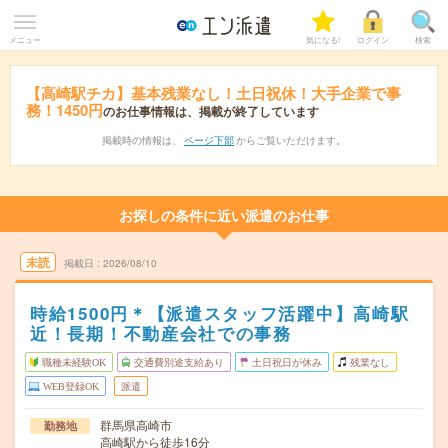
メニュー
気になる!
ログイン
検索
【高崎駅チカ】基本残業なし！土日祝休！大手企業で事
務！1450円
のお仕事情報は、掲載が終了しています
掲載時の情報は、
ページ下部
からご覧いただけます。
お探しの条件に近い派遣のお仕事
未読
掲載日
2026/08/10
時給1500円＊【派遣スタッフ活躍中】高崎駅
近！長期！不動産会社での事務
職種未経験OK
交通費別途支給あり
土日祝日が休み
残業なし
WEB登録OK
派遣
群馬県高崎市
勤務地
高崎駅から徒歩16分