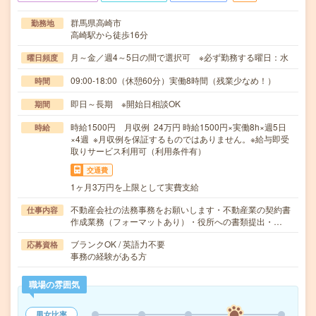
群馬県高崎市
勤務地
高崎駅から徒歩16分
月～金／週4～5日の間で選択可 ※必ず勤務する曜日：水
曜日頻度
09:00-18:00（休憩60分）実働8時間（残業少なめ！）
時間
即日～長期 ※開始日相談OK
期間
時給1500円 月収例 24万円 時給1500円×実働8h×週5日
時給
×4週 ※月収例を保証するものではありません。※給与即受
取りサービス利用可（利用条件有）
交通費
1ヶ月3万円を上限として実費支給
不動産会社の法務事務をお願いします・不動産業の契約書
仕事内容
作成業務（フォーマットあり）・役所への書類提出・…
ブランクOK / 英語力不要
応募資格
事務の経験がある方
職場の雰囲気
男女比率