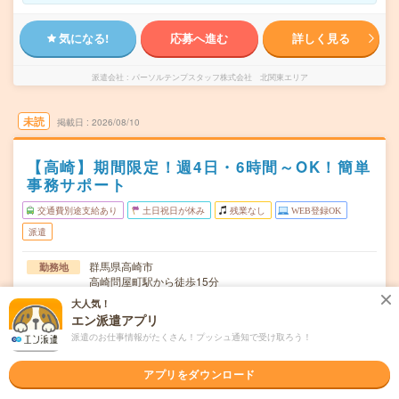
気になる!
応募へ進む
詳しく見る
派遣会社
パーソルテンプスタッフ株式会社 北関東エリア
未読
掲載日
2026/08/10
【高崎】期間限定！週4日・6時間～OK！簡単
事務サポート
交通費別途支給あり
土日祝日が休み
残業なし
WEB登録OK
派遣
群馬県高崎市
勤務地
高崎問屋町駅から徒歩15分
大人気！
月～金のうち週4日～
曜日頻度
エン派遣アプリ
派遣のお仕事情報がたくさん！プッシュ通知で受け取ろう！
9:00～18:00 9:00～18:00の間で実働6時間以上
時間
【急募】即日～長期 ※期間限定(2026年11月または12月
期間
アプリをダウンロード
まで) ※8月～OK！