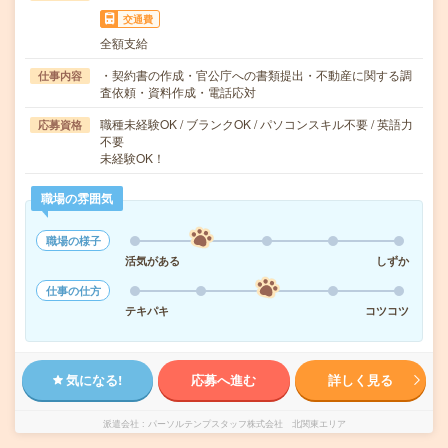
交通費
全額支給
・契約書の作成・官公庁への書類提出・不動産に関する調
仕事内容
査依頼・資料作成・電話応対
職種未経験OK / ブランクOK / パソコンスキル不要 / 英語力
応募資格
不要
未経験OK！
職場の雰囲気
職場の様子
活気がある
しずか
仕事の仕方
テキパキ
コツコツ
気になる!
応募へ進む
詳しく見る
派遣会社
パーソルテンプスタッフ株式会社 北関東エリア