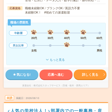
職種未経験OK / ブランクOK / 英語力不要
応募資格
未経験OK！ #初めての派遣歓迎
職場の雰囲気
年齢層
20代
30代
40代
50代
60代
男女比率
女性
男性
もっと見る
気になる!
応募へ進む
詳しく見る
派遣会社
株式会社スタッフサービス（茨城・栃木・群馬エリア）
未読
掲載日
2026/08/10
<人気の学校法人！>部署内での一般事務・庶