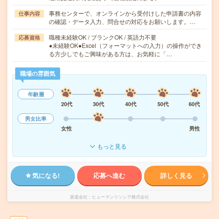
事務センターで、オンラインから受付けした申請書の内容
仕事内容
の確認・データ入力、問合せの対応をお願いします。…
職種未経験OK / ブランクOK / 英語力不要
応募資格
●未経験OK●Excel（フォーマットへの入力）の操作ができ
る方少しでもご興味がある方は、お気軽に「…
職場の雰囲気
年齢層
20代
30代
40代
50代
60代
男女比率
女性
男性
もっと見る
気になる!
応募へ進む
詳しく見る
派遣会社
ヒューマンリソシア株式会社