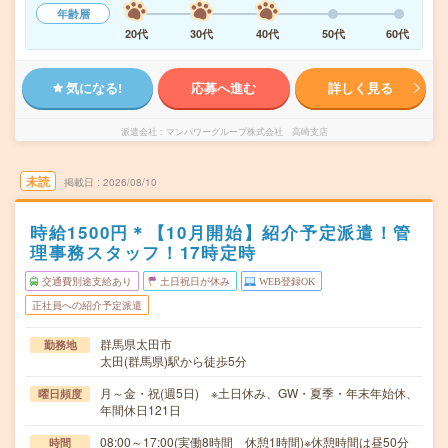
年齢層
20代
30代
40代
50代
60代
気になる!
応募へ進む
詳しく見る
派遣会社
マンパワーグループ株式会社 高崎支店
未読
掲載日
2026/08/10
時給1500円＊【10月開始】紹介予定派遣！管
理事務スタッフ！17時定時
交通費別途支給あり
土日祝日が休み
WEB登録OK
正社員への紹介予定派遣
群馬県太田市
勤務地
太田(群馬県)駅から徒歩5分
月～金・祝(週5日) ※土日休み、GW・夏季・年末年始休、
曜日頻度
年間休日121日
08:00～17:00(実働8時間 休憩1時間)※休憩時間は昼50分
時間