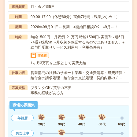
月～金／週5日
曜日頻度
09:00-17:00（休憩60分）実働7時間（残業少なめ！）
時間
2026年09月01日～長期 ※開始日相談OK ※9月～！
期間
時給1500円 月収例 21万円 時給1500円×実働7h×週5日
時給
×4週+残業5h ※月収例を保証するものではありません。※
給与即受取りサービス利用可（利用条件有）
交通費
1ヶ月3万円を上限として実費支給
営業部門の社員のサポート業務・交通費清算・経費精算・
仕事内容
給付金の請求処理・給付金の支払処理・契約内容のチ…
ブランクOK / 英語力不要
応募資格
事務の経験がある方
職場の雰囲気
年齢層
20代
30代
40代
50代
60代
男女比率