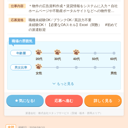
＊物件の広告資料作成＊賃貸情報をシステムに入力＊自社
仕事内容
ホームページや不動産ポータルサイトなどへの物件登…
職種未経験OK / ブランクOK / 英語力不要
応募資格
未経験OK！【必要なOAスキル】Excel（関数） #初めて
の派遣歓迎
職場の雰囲気
年齢層
20代
30代
40代
50代
60代
男女比率
女性
男性
もっと見る
気になる!
応募へ進む
詳しく見る
派遣会社
株式会社スタッフサービス（茨城・栃木・群馬エリア）
未読
掲載日
2026/08/10