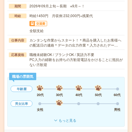
2026年09月上旬～長期 ※9月～！
期間
時給1450円 月収例 232,000円+残業代
時給
交通費
全額支給
カンタンな作業からスタート！＊商品を購入したお客様へ
仕事内容
の配送日の連絡＊データの出力作業＊入力されたデー…
職種未経験OK / ブランクOK / 英語力不要
応募資格
PC入力の経験をお持ちの方歓迎電話をかけることに抵抗が
ない方歓迎
職場の雰囲気
年齢層
20代
30代
40代
50代
60代
男女比率
女性
男性
もっと見る