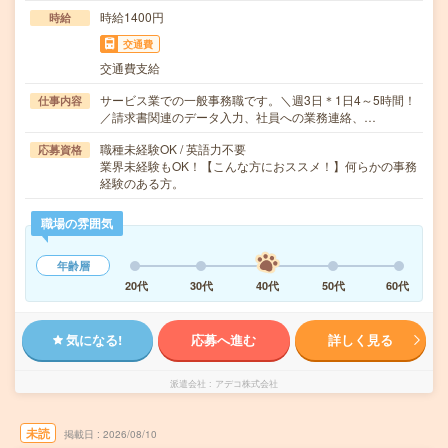
時給1400円
時給
交通費
交通費支給
サービス業での一般事務職です。＼週3日＊1日4～5時間！
仕事内容
／請求書関連のデータ入力、社員への業務連絡、…
職種未経験OK / 英語力不要
応募資格
業界未経験もOK！【こんな方におススメ！】何らかの事務
経験のある方。
職場の雰囲気
年齢層
20代
30代
40代
50代
60代
気になる!
応募へ進む
詳しく見る
派遣会社
アデコ株式会社
未読
掲載日
2026/08/10