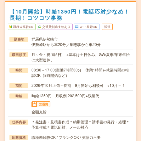
【10月開始】時給1350円！電話応対少なめ！
長期！コツコツ事務
職種未経験OK
交通費別途支給あり
WEB登録OK
派遣
群馬県伊勢崎市
勤務地
伊勢崎駅から車20分／剛志駅から車20分
月～金・祝(週5日) ※基本は土日休み。GW/夏季/年末年始
曜日頻度
は大型連休。
08:30～17:00(実働7時間30分 休憩1時間)※就業時間の相
時間
談OK（8時開始など）
2026年10月上旬～長期 9月開始も相談可 ※10月～！
期間
時給1350円 月収例 202,500円+残業代
時給
交通費
全額支給
＊発注書・見積書作成＊納期管理＊請求書の発行・処理＊
仕事内容
予算作成＊電話応対、メール対応
職種未経験OK / ブランクOK / 英語力不要
応募資格