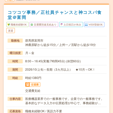
コツコツ事務／正社員チャンスと神コスパ食
堂＠富岡
職種未経験OK
交通費別途支給あり
土日祝日が休み
WEB登録OK
派遣
群馬県富岡市
勤務地
神農原駅から徒歩15分／上州一ノ宮駅から徒歩19分
月～金
曜日頻度
8:00～16:45(実働:7時間45分) (休憩60分)
時間
2026/10/上旬～長期（3カ月以上） ★10月～OK！
期間
時給1380円
時給
交通費
交通費支給
医療機器業界での一般事務です。企業での一般事務です。
仕事内容
基本的なデータ入力や伝票処理が中心で、事務経験が…
職種未経験OK / 英語力不要
応募資格