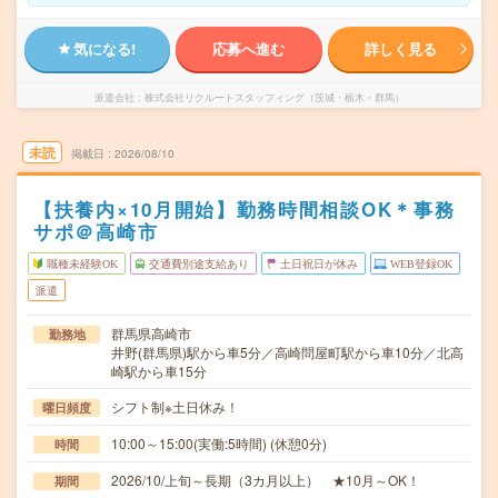
気になる!
応募へ進む
詳しく見る
派遣会社
株式会社リクルートスタッフィング（茨城・栃木・群馬）
未読
掲載日
2026/08/10
【扶養内×10月開始】勤務時間相談OK＊事務
サポ＠高崎市
職種未経験OK
交通費別途支給あり
土日祝日が休み
WEB登録OK
派遣
群馬県高崎市
勤務地
井野(群馬県)駅から車5分／高崎問屋町駅から車10分／北高
崎駅から車15分
シフト制※土日休み！
曜日頻度
10:00～15:00(実働:5時間) (休憩0分)
時間
2026/10/上旬～長期（3カ月以上） ★10月～OK！
期間