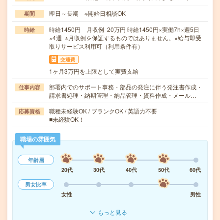
即日～長期 ※開始日相談OK
期間
時給1450円 月収例 20万円 時給1450円×実働7h×週5日
時給
×4週 ※月収例を保証するものではありません。※給与即受
取りサービス利用可（利用条件有）
交通費
1ヶ月3万円を上限として実費支給
部署内でのサポート事務・部品の発注に伴う発注書作成・
仕事内容
請求書処理・納期管理・納品管理・資料作成・メール…
職種未経験OK / ブランクOK / 英語力不要
応募資格
■未経験OK！
職場の雰囲気
年齢層
20代
30代
40代
50代
60代
男女比率
女性
男性
もっと見る