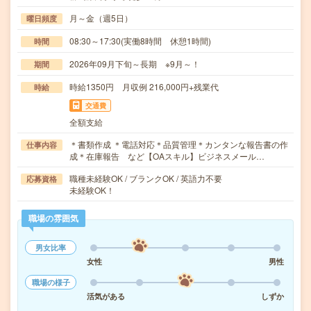
月～金（週5日）
曜日頻度
08:30～17:30(実働8時間 休憩1時間)
時間
2026年09月下旬～長期 ※9月～！
期間
時給1350円 月収例 216,000円+残業代
時給
交通費
全額支給
＊書類作成 ＊電話対応＊品質管理＊カンタンな報告書の作
仕事内容
成＊在庫報告 など【OAスキル】ビジネスメール…
職種未経験OK / ブランクOK / 英語力不要
応募資格
未経験OK！
職場の雰囲気
男女比率
女性
男性
職場の様子
活気がある
しずか