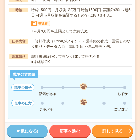
時給1500円 月収例 22万円 時給1500円×実働7h30m×週5
時給
日×4週 ※月収例を保証するものではありません。
交通費
1ヶ月3万円を上限として実費支給
・資料作成（Excelがメイン）・議事録の作成・営業とのや
仕事内容
り取り・データ入力・電話対応・備品管理・来…
職種未経験OK / ブランクOK / 英語力不要
応募資格
■未経験OK！
職場の雰囲気
職場の様子
活気がある
しずか
仕事の仕方
テキパキ
コツコツ
気になる!
応募へ進む
詳しく見る