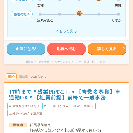
女性
男性
職場の様子
活気がある
しずか
もっと見る
気になる!
応募へ進む
詳しく見る
派遣会社
株式会社リクルートスタッフィング（茨城・栃木・群馬）
未読
掲載日
2026/08/10
17時まで＊残業ほぼなし▼【複数名募集】車
通勤OK＊【社員前提】前橋で一般事務
交通費別途支給あり
土日祝日が休み
WEB登録OK
正社員への紹介予定派遣
群馬県前橋市
勤務地
前橋駅から徒歩6分／中央前橋駅から徒歩7分