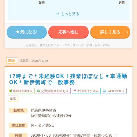
女性
男性
もっと見る
気になる!
応募へ進む
詳しく見る
派遣会社
株式会社リクルートスタッフィング（茨城・栃木・群馬）
未読
掲載日
2026/08/10
17時まで＊未経験OK！残業ほぼなし▼車通勤
OK＊新伊勢崎で一般事務
職種未経験OK
交通費別途支給あり
土日祝日が休み
WEB登録OK
派遣
群馬県伊勢崎市
勤務地
新伊勢崎駅から徒歩70分
月～金／週5日
曜日頻度
09:00-17:00（休憩60分）実働7時間（残業少なめ！）
時間