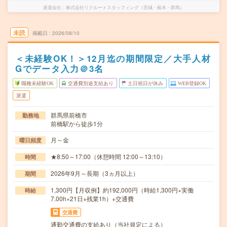
派遣会社
株式会社リクルートスタッフィング（茨城・栃木・群馬）
未読
掲載日
2026/08/10
＜未経験OK！＞12月迄の期間限定／大手人材
Gでデータ入力＠3名
職種未経験OK
交通費別途支給あり
土日祝日が休み
WEB登録OK
派遣
群馬県前橋市
勤務地
前橋駅から徒歩1分
月～金
曜日頻度
★8:50～17:00（休憩時間 12:00～13:10）
時間
2026年9月～長期（3ヵ月以上）
期間
1,300円【月収例】約192,000円（時給1,300円×実働
時給
7.00h×21日+残業1h）+交通費
交通費
通勤交通費の支給あり（当社規定による）