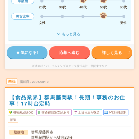
年齢層
20代
30代
40代
50代
60代
男女比率
女性
男性
もっと見る
気になる!
応募へ進む
詳しく見る
派遣会社
パーソルテンプスタッフ株式会社 北関東エリア
未読
掲載日
2026/08/10
【食品業界】群馬藤岡駅！長期！事務のお仕
事！17時台定時
職種未経験OK
交通費別途支給あり
土日祝日が休み
WEB登録OK
派遣
群馬県藤岡市
勤務地
群馬藤岡駅から徒歩23分