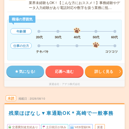
業界未経験もOK！【こんな方におススメ！】事務経験やデ
ータ入力経験があり電話対応や数字を扱う業務に抵…
職場の雰囲気
年齢層
20代
30代
40代
50代
60代
仕事の仕方
テキパキ
コツコツ
気になる!
応募へ進む
詳しく見る
派遣会社
アデコ株式会社
未読
掲載日
2026/08/10
残業ほぼなし▼車通勤OK＊高崎で一般事務
交通費別途支給あり
土日祝日が休み
WEB登録OK
派遣