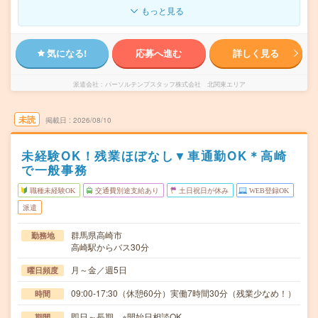
もっと見る
気になる!
応募へ進む
詳しく見る
派遣会社
パーソルテンプスタッフ株式会社 北関東エリア
未読
掲載日
2026/08/10
未経験OK！残業ほぼなし▼車通勤OK＊高崎
で一般事務
職種未経験OK
交通費別途支給あり
土日祝日が休み
WEB登録OK
派遣
群馬県高崎市
勤務地
高崎駅からバス30分
月～金／週5日
曜日頻度
09:00-17:30（休憩60分）実働7時間30分（残業少なめ！）
時間
即日～長期 ※開始日相談OK
期間