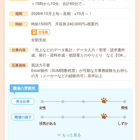
＋15時から10分、合計60分で…
2026年10月上旬～長期 ※10月～！
期間
時給1500円 月収例 240,000円+残業代
時給
交通費
全額支給
・売上などのデータ集計・データ入力・管理・請求書作
仕事内容
成、発行・資料作成・他部署とのやりとり など【OA…
英語力不要
応募資格
Excel操作（SUM関数程度）が可能な方事務経験をお持ち
の方（メーカーなどの経験尚可）高卒以上
職場の雰囲気
男女比率
女性
男性
職場の様子
活気がある
しずか
もっと見る