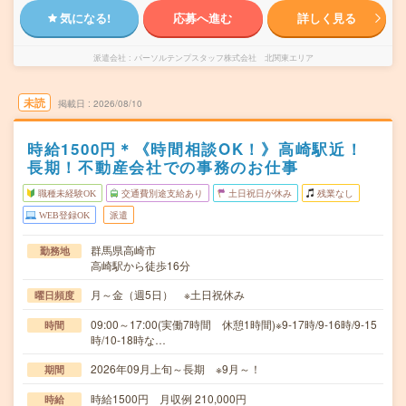
気になる!
応募へ進む
詳しく見る
派遣会社
パーソルテンプスタッフ株式会社 北関東エリア
未読
掲載日
2026/08/10
時給1500円＊《時間相談OK！》高崎駅近！
長期！不動産会社での事務のお仕事
職種未経験OK
交通費別途支給あり
土日祝日が休み
残業なし
WEB登録OK
派遣
群馬県高崎市
勤務地
高崎駅から徒歩16分
月～金（週5日） ※土日祝休み
曜日頻度
09:00～17:00(実働7時間 休憩1時間)※9-17時/9-16時/9-15
時間
時/10-18時な…
2026年09月上旬～長期 ※9月～！
期間
時給1500円 月収例 210,000円
時給