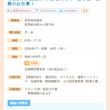
務のお仕事！
交通費別途支給あり
土日祝日が休み
WEB登録OK
派遣
群馬県前橋市
勤務地
群馬総社駅から車10分
月～金
曜日頻度
8:30～17:15
時間
2026/8/17～長期 ※8月～OK！
期間
時給1400円＋交
時給
交通費
交通費実費支給（当社規定あり）
【業務内容】・電話対応、データ入力、書類ファイリン
仕事内容
グ、会議準備、郵便物配布、その他庶務業務【部署人数…
ブランクOK / 英語力不要
応募資格
・事務経験のある方
職場の雰囲気