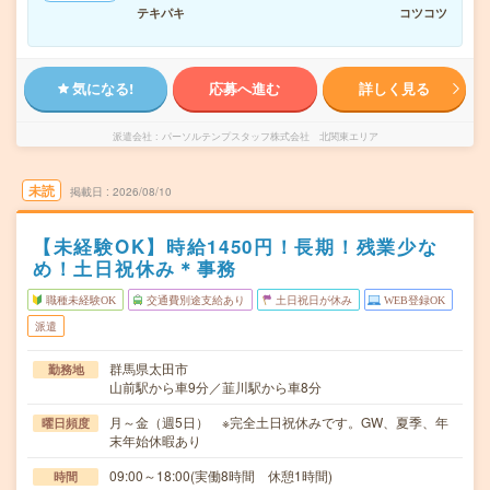
テキパキ
コツコツ
気になる!
応募へ進む
詳しく見る
派遣会社
パーソルテンプスタッフ株式会社 北関東エリア
未読
掲載日
2026/08/10
【未経験OK】時給1450円！長期！残業少な
め！土日祝休み＊事務
職種未経験OK
交通費別途支給あり
土日祝日が休み
WEB登録OK
派遣
群馬県太田市
勤務地
山前駅から車9分／韮川駅から車8分
月～金（週5日） ※完全土日祝休みです。GW、夏季、年
曜日頻度
末年始休暇あり
09:00～18:00(実働8時間 休憩1時間)
時間