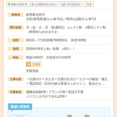
職種未経験OK
交通費別途支給あり
WEB登録OK
派遣
群馬県太田市
勤務地
太田(群馬県)駅から車15分／野州山辺駅から車7分
月～金・土・日・祝(週5日) ※シフト制 ※曜日シフト制
曜日頻度
（希望休も出せます♪）
08:30～17:00(実働7時間30分 休憩1時間)
時間
2026年09月上旬～長期 ※9月～！
期間
時給1400円 月収例 210,000円
時給
交通費
全額支給
＊伝票のデータ入力＊伝票の仕分け＊エラーの確認・修正
仕事内容
＊電話対応（社内や納入業者さんがメイン、取次から…
職種未経験OK / ブランクOK / 英語力不要
応募資格
パソコン入力ができればOK！
職場の雰囲気