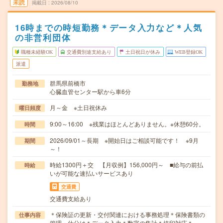
未読
掲載日
2026/08/10
16時までの時短勤務＊データ入力など＊人気
の非営利団体
職種未経験OK
交通費別途支給あり
土日祝日が休み
WEB登録OK
派遣
群馬県前橋市
勤務地
心臓血管センター駅から車6分
月～金 ※土日祝休み
曜日頻度
9:00～16:00 ※残業はほとんどありません。※休憩60分。
時間
2026/09/01～長期 ※開始日はご相談可能です！ ※9月
期間
～！
時給1300円＋交 【月収例】156,000円～ ■給与の前払
時給
いが可能な速払いサービスあり
交通費
交通費支給あり
＊保険証の更新・交付関連における事務処理＊保険書類の
仕事内容
管理・仕分け＊データ入力＊数字の集計＊捺印対応＊…