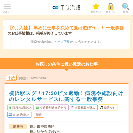
メニュー
気になる!
ログイン
検索
【9月入社】 早めに仕事を決めて夏は遊ぼう～！ 一般事務
のお仕事情報は、掲載が終了しています
掲載時の情報は、
ページ下部
からご覧いただけます。
お探しの条件に近い派遣のお仕事
未読
掲載日
2026/08/07
横浜駅スグ＊17:30ピタ退勤！病院や施設向け
のレンタルサービスに関する一般事務
職種未経験OK
交通費別途支給あり
土日祝日が休み
残業なし
WEB登録OK
派遣
横浜市神奈川区
勤務地
横浜駅から徒歩3分