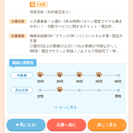
交通費
別途支給（社内規定あり）
≪大量募集！≫週3～OK＆時間パターン豊富でママも働き
仕事内容
やすい！・宅配サービスに関するチャット・電話対…
職種未経験OK / ブランクOK / パソコンスキル不要 / 英語力
応募資格
不要
◎週3日以上の勤務◎土日いづれか勤務が可能な方＼＼
WEB・電話でサクッと登録／／おうちで登録完了！W…
職場の雰囲気
年齢層
20代
30代
40代
50代
60代
男女比率
女性
男性
もっと見る
気になる!
応募へ進む
詳しく見る