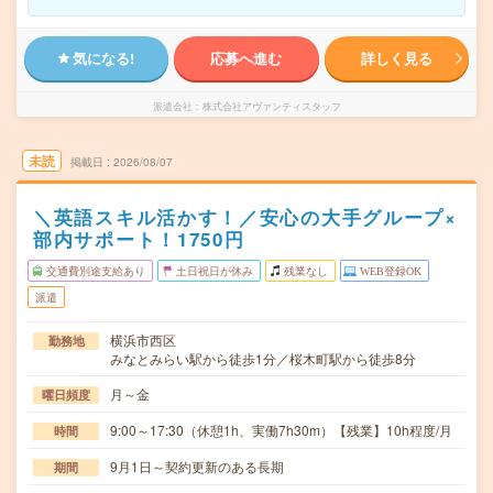
気になる!
応募へ進む
詳しく見る
派遣会社
株式会社アヴァンティスタッフ
未読
掲載日
2026/08/07
＼英語スキル活かす！／安心の大手グループ×
部内サポート！1750円
交通費別途支給あり
土日祝日が休み
残業なし
WEB登録OK
派遣
横浜市西区
勤務地
みなとみらい駅から徒歩1分／桜木町駅から徒歩8分
月～金
曜日頻度
9:00～17:30（休憩1h、実働7h30m）【残業】10h程度/月
時間
9月1日～契約更新のある長期
期間