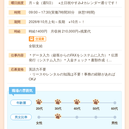
月～金（週5日） ※土日祝やすみ♪カレンダー通りです！
曜日頻度
09:00～17:30(実働7時間30分 休憩1時間)
時間
2026年10月上旬～長期 ※10月～！
期間
時給1400円 月収例 210,000円+残業代
時給
交通費
全額支給
＊データ入力（顧客からのFAXをシステムに入力）＊伝票
仕事内容
発行（システム入力）＊入金チェック＊書類作成（…
英語力不要
応募資格
・リースやレンタルの知識は不要！事務の経験があれば
OK♪
職場の雰囲気
年齢層
20代
30代
40代
50代
60代
男女比率
女性
男性