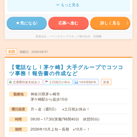
もっと見る
気になる!
応募へ進む
詳しく見る
派遣会社
パーソルテンプスタッフ株式会社 首都圏
未読
掲載日
2026/08/07
【電話なし！茅ケ崎】大手グループでコツコ
ツ事務！報告書の作成など
交通費別途支給あり
土日祝日が休み
WEB登録OK
派遣
神奈川県茅ヶ崎市
勤務地
茅ケ崎駅から徒歩10分
月～金（週5日） ※土日祝お休み！
曜日頻度
09:00～17:30(実働7時間40分 休憩50分)
時間
2026年10月上旬～長期 ※10月～！
期間