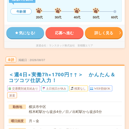
年齢層
20代
30代
40代
50代
60代
気になる!
応募へ進む
詳しく見る
派遣会社
ランスタッド株式会社 首都圏エリア
未読
掲載日
2026/08/07
＜週4日×実働7h×1700円↑↑＞ かんたん＆
コツコツ仕訳入力！
交通費別途支給あり
土日祝日が休み
残業なし
WEB登録OK
派遣
横浜市中区
勤務地
桜木町駅から徒歩4分／日ノ出町駅から徒歩5分
月～金
曜日頻度