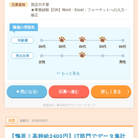
英語力不要
応募資格
★事務経験【OA】Word・Excel：フォーマットへの入力・
修正
職場の雰囲気
年齢層
20代
30代
40代
50代
60代
男女比率
女性
男性
もっと見る
気になる!
応募へ進む
詳しく見る
派遣会社
株式会社アヴァンティスタッフ
未読
掲載日
2026/08/07
【鴨居！高時給2400円】IT部門でデータ集計