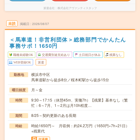
派遣会社
株式会社アヴァンティスタッフ
未読
掲載日
2026/08/07
＜馬車道！非営利団体＞総務部門でかんたん
事務サポ！1650円
職種未経験OK
交通費別途支給あり
土日祝日が休み
残業なし
WEB登録OK
派遣
横浜市中区
勤務地
馬車道駅から徒歩8分／桜木町駅から徒歩15分
月～金
曜日頻度
9:30～17:15（休憩45m、実働7h）【残業】基本なし（繁
時間
忙：6～7月、1～2月は月10h程度…
8/25～契約更新のある長期
期間
時給1650円～ 月収例：約24.2万円（1650円×7h×21日）
時給
+残業代
交通費