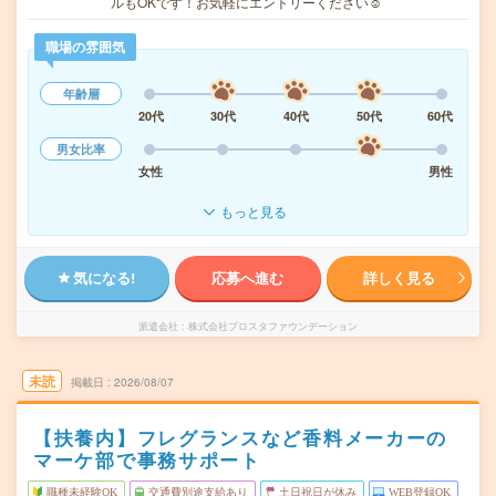
ルもOKです！お気軽にエントリーください☺︎
職場の雰囲気
年齢層
20代
30代
40代
50代
60代
男女比率
女性
男性
もっと見る
気になる!
応募へ進む
詳しく見る
派遣会社
株式会社プロスタファウンデーション
未読
掲載日
2026/08/07
【扶養内】フレグランスなど香料メーカーの
マーケ部で事務サポート
職種未経験OK
交通費別途支給あり
土日祝日が休み
WEB登録OK