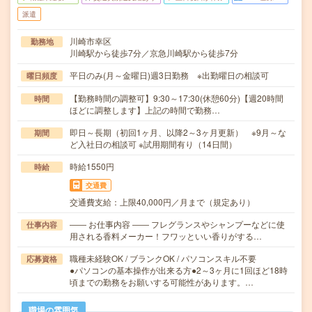
派遣
川崎市幸区
勤務地
川崎駅から徒歩7分／京急川崎駅から徒歩7分
平日のみ(月～金曜日)週3日勤務 ※出勤曜日の相談可
曜日頻度
【勤務時間の調整可】9:30～17:30(休憩60分)【週20時間
時間
ほどに調整します】上記の時間で勤務…
即日～長期（初回1ヶ月、以降2～3ヶ月更新） ※9月～な
期間
ど入社日の相談可 ※試用期間有り（14日間）
時給1550円
時給
交通費
交通費支給：上限40,000円／月まで（規定あり）
―― お仕事内容 ―― フレグランスやシャンプーなどに使
仕事内容
用される香料メーカー！フワッといい香りがする…
職種未経験OK / ブランクOK / パソコンスキル不要
応募資格
●パソコンの基本操作が出来る方●2～3ヶ月に1回ほど18時
頃までの勤務をお願いする可能性があります。…
職場の雰囲気