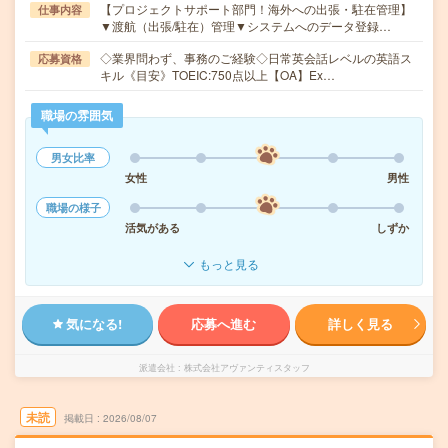
【プロジェクトサポート部門！海外への出張・駐在管理】
仕事内容
▼渡航（出張/駐在）管理▼システムへのデータ登録…
◇業界問わず、事務のご経験◇日常英会話レベルの英語ス
応募資格
キル《目安》TOEIC:750点以上【OA】Ex…
職場の雰囲気
男女比率
女性
男性
職場の様子
活気がある
しずか
もっと見る
気になる!
応募へ進む
詳しく見る
派遣会社
株式会社アヴァンティスタッフ
未読
掲載日
2026/08/07