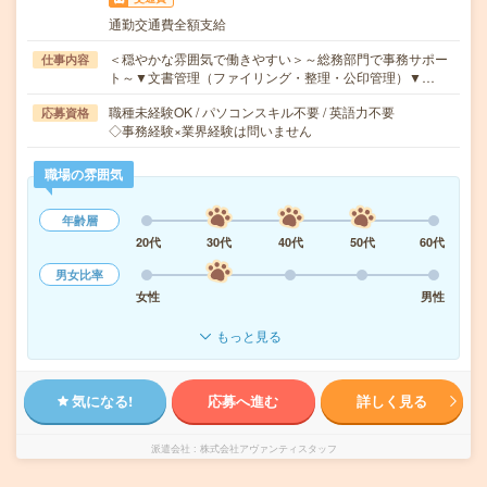
通勤交通費全額支給
＜穏やかな雰囲気で働きやすい＞～総務部門で事務サポー
仕事内容
ト～▼文書管理（ファイリング・整理・公印管理）▼…
職種未経験OK / パソコンスキル不要 / 英語力不要
応募資格
◇事務経験×業界経験は問いません
職場の雰囲気
年齢層
20代
30代
40代
50代
60代
男女比率
女性
男性
もっと見る
気になる!
応募へ進む
詳しく見る
派遣会社
株式会社アヴァンティスタッフ