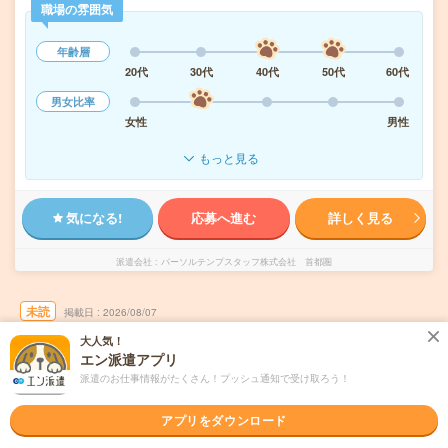
職場の雰囲気
年齢層
20代
30代
40代
50代
60代
男女比率
女性
男性
もっと見る
気になる!
応募へ進む
詳しく見る
派遣会社
パーソルテンプスタッフ株式会社 首都圏
未読
掲載日
2026/08/07
大人気！
エン派遣アプリ
＜月収26万！＞大手メーカーグループ・保険
組合！入力多め事務
派遣のお仕事情報がたくさん！プッシュ通知で受け取ろう！
交通費別途支給あり
土日祝日が休み
WEB登録OK
派遣
アプリをダウンロード