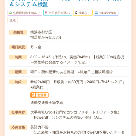
＆システム検証
交通費別途支給あり
土日祝日が休み
残業なし
WEB登録OK
派遣
横浜市都筑区
勤務地
鴨居駅から徒歩7分
月～金
曜日頻度
8:00～16:45（休憩1h、実働7h45m）【残業】20h程度/月
時間
→繁忙時に発生するイメージで定…
即日～契約更新のある長期 ※開始日ご相談可能◎
期間
時給2400円 月収例：約39万円（2400円×7h45m×21日）
時給
+残業代
交通費
通勤交通費全額支給
大手商社GrのIT部門でコツコツサポート！〇データ集計
仕事内容
（PowerBI）〇システムの構築と検証（AI…
英語力不要
応募資格
下記ご経験・知識をお持ちの方◎PowerBIを用いたデータ