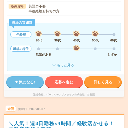
英語力不要
応募資格
事務経験お持ちの方
職場の雰囲気
年齢層
20代
30代
40代
50代
60代
職場の様子
活気がある
しずか
もっと見る
気になる!
応募へ進む
詳しく見る
派遣会社
パーソルテンプスタッフ株式会社 首都圏
未読
掲載日
2026/08/07
＼人気！週3日勤務×4時間／経験活かせる！