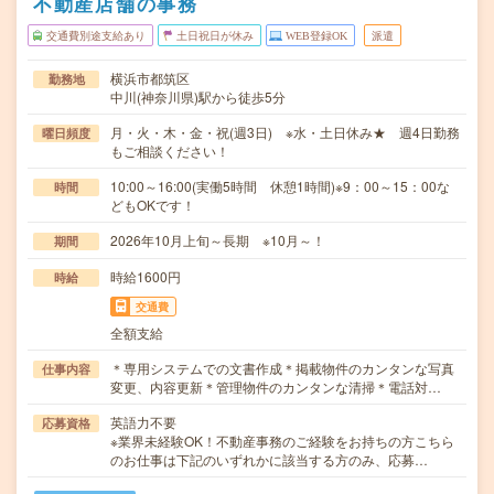
不動産店舗の事務
交通費別途支給あり
土日祝日が休み
WEB登録OK
派遣
横浜市都筑区
勤務地
中川(神奈川県)駅から徒歩5分
月・火・木・金・祝(週3日) ※水・土日休み★ 週4日勤務
曜日頻度
もご相談ください！
10:00～16:00(実働5時間 休憩1時間)※9：00～15：00な
時間
どもOKです！
2026年10月上旬～長期 ※10月～！
期間
時給1600円
時給
交通費
全額支給
＊専用システムでの文書作成＊掲載物件のカンタンな写真
仕事内容
変更、内容更新＊管理物件のカンタンな清掃＊電話対…
英語力不要
応募資格
※業界未経験OK！不動産事務のご経験をお持ちの方こちら
のお仕事は下記のいずれかに該当する方のみ、応募…