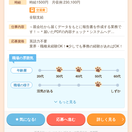
時給1500円 月収例 230,100円
時給
交通費
全額支給
～親会社から届くデータをもとに報告書を作成する業務で
仕事内容
す！～＊届いたPDFの内容チェック＊システムへデ…
英語力不要
応募資格
業界・職種未経験OK！■少しでも事務の経験があればOK！
職場の雰囲気
年齢層
20代
30代
40代
50代
60代
職場の様子
活気がある
しずか
もっと見る
気になる!
応募へ進む
詳しく見る