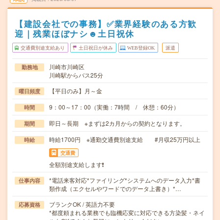
【建設会社での事務】✅業界経験のある方歓
迎｜残業ほぼナシ☻土日祝休
交通費別途支給あり
土日祝日が休み
WEB登録OK
派遣
川崎市川崎区
勤務地
川崎駅からバス25分
【平日のみ】月～金
曜日頻度
9：00～17：00（実働：7時間 / 休憩：60分）
時間
即日～長期 ※まずは2カ月からの契約となります。
期間
時給1700円 ※通勤交通費別途支給 #月収25万円以上
時給
交通費
全額別途支給します❗️
*電話来客対応*ファイリング*システムへのデータ入力*書
仕事内容
類作成（エクセルやワードでのデータ上書き）*…
ブランクOK / 英語力不要
応募資格
*都度頼まれる業務でも臨機応変に対応できる方染髪・ネイ