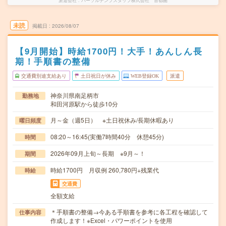
派遣会社
パーソルテンプスタッフ株式会社 首都圏
未読
掲載日
2026/08/07
【9月開始】時給1700円！大手！あんしん長
期！手順書の整備
交通費別途支給あり
土日祝日が休み
WEB登録OK
派遣
神奈川県南足柄市
勤務地
和田河原駅から徒歩10分
月～金（週5日） ※土日祝休み/長期休暇あり
曜日頻度
08:20～16:45(実働7時間40分 休憩45分)
時間
2026年09月上旬～長期 ※9月～！
期間
時給1700円 月収例 260,780円+残業代
時給
交通費
全額支給
＊手順書の整備→今ある手順書を参考に各工程を確認して
仕事内容
作成します！※Excel・パワーポイントを使用