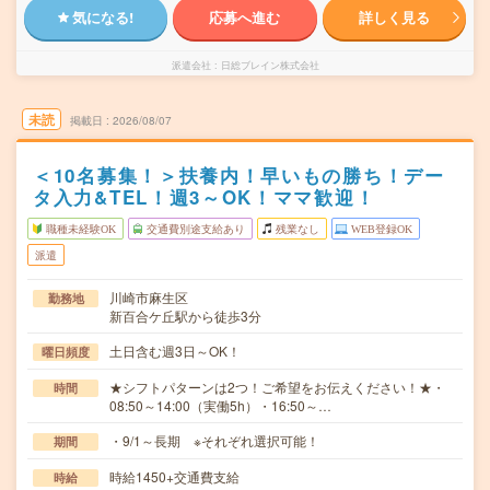
気になる!
応募へ進む
詳しく見る
派遣会社
日総ブレイン株式会社
未読
掲載日
2026/08/07
＜10名募集！＞扶養内！早いもの勝ち！デー
タ入力&TEL！週3～OK！ママ歓迎！
職種未経験OK
交通費別途支給あり
残業なし
WEB登録OK
派遣
川崎市麻生区
勤務地
新百合ケ丘駅から徒歩3分
土日含む週3日～OK！
曜日頻度
★シフトパターンは2つ！ご希望をお伝えください！★・
時間
08:50～14:00（実働5h）・16:50～…
・9/1～長期 ※それぞれ選択可能！
期間
時給1450+交通費支給
時給