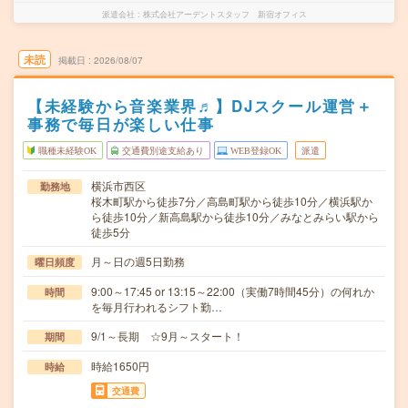
派遣会社
株式会社アーデントスタッフ 新宿オフィス
未読
掲載日
2026/08/07
【未経験から音楽業界♬】DJスクール運営＋
事務で毎日が楽しい仕事
職種未経験OK
交通費別途支給あり
WEB登録OK
派遣
横浜市西区
勤務地
桜木町駅から徒歩7分／高島町駅から徒歩10分／横浜駅か
ら徒歩10分／新高島駅から徒歩10分／みなとみらい駅から
徒歩5分
月～日の週5日勤務
曜日頻度
9:00～17:45 or 13:15～22:00（実働7時間45分）の何れか
時間
を毎月行われるシフト勤…
9/1～長期 ☆9月～スタート！
期間
時給1650円
時給
交通費