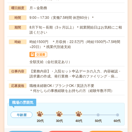
月～金勤務
曜日頻度
9:00～17:30（実働7.5時間 休憩60分）＊
時間
8月下旬～長期（3ヶ月以上）＊就業開始日はお気軽にご相
期間
談ください
時給1500円 ＊月収例：22.5万円（時給1500円×7.5時間
時給
×20日）＊残業代別途支給
交通費
全額支給（会社規定あり）
【業務内容】・入院セット申込データの入力、内容確認・
仕事内容
請求書の作成、発行業務・申込書のファイリング・病…
職種未経験OK / ブランクOK / 英語力不要
応募資格
＊何かしらの事務経験をお持ちの方（経験年数不問）
職場の雰囲気
年齢層
20代
30代
40代
50代
60代