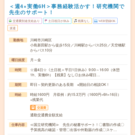
＜週4×実働6H＞事務経験活かす！研究機関で
先生のサポート！
交通費別途支給あり
土日祝日が休み
残業なし
WEB登録OK
派遣
川崎市川崎区
勤務地
小島新田駅から徒歩15分／川崎駅からバス25分／天空橋駅
からバス10分
月～金
曜日頻度
☆週4日☆《土日祝＋平日1日休み》9:00～16:00（休憩
時間
1h、実働6h）【残業】なし◎お休み曜日…
即日～契約更新のある長期 ※開始日の相談OK！
期間
時給1600円 月収例：約15.3万円（1600円×6h×16日）
時給
+残業代
交通費
通勤交通費全額支給
≪国立研究機関≫ 先生の秘書サポート！〇書類の作成〇
仕事内容
予算残高の確認・管理〇出張や外勤届の作成〇スケ…