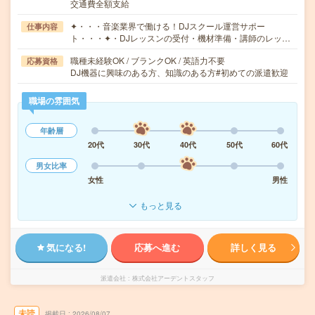
交通費全額支給
✦・・・音楽業界で働ける！DJスクール運営サポー
仕事内容
ト・・・✦・DJレッスンの受付・機材準備・講師のレッ…
職種未経験OK / ブランクOK / 英語力不要
応募資格
DJ機器に興味のある方、知識のある方#初めての派遣歓迎
職場の雰囲気
年齢層
20代
30代
40代
50代
60代
男女比率
女性
男性
もっと見る
気になる!
応募へ進む
詳しく見る
派遣会社
株式会社アーデントスタッフ
未読
掲載日
2026/08/07