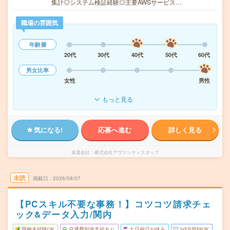
集計◎システム検証経験◎主要AWSサービス…
職場の雰囲気
年齢層
20代
30代
40代
50代
60代
男女比率
女性
男性
もっと見る
気になる!
応募へ進む
詳しく見る
派遣会社
株式会社アヴァンティスタッフ
未読
掲載日
2026/08/07
【PCスキル不要な事務！】コツコツ請求チェ
ック&データ入力/関内
職種未経験OK
交通費別途支給あり
土日祝日が休み
WEB登録OK