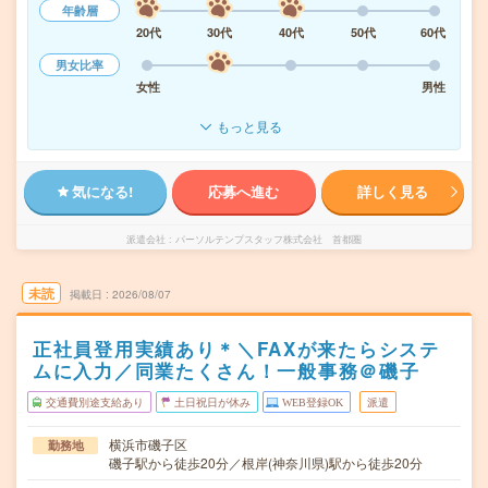
年齢層
20代
30代
40代
50代
60代
男女比率
女性
男性
もっと見る
気になる!
応募へ進む
詳しく見る
派遣会社
パーソルテンプスタッフ株式会社 首都圏
未読
掲載日
2026/08/07
正社員登用実績あり＊＼FAXが来たらシステ
ムに入力／同業たくさん！一般事務＠磯子
交通費別途支給あり
土日祝日が休み
WEB登録OK
派遣
横浜市磯子区
勤務地
磯子駅から徒歩20分／根岸(神奈川県)駅から徒歩20分