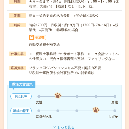
★月～金まで・週4日（曜日相談OK）9：00～17：00（休
時間
憩1h、実働7h）【残業】なし＜以下、就…
即日～契約更新のある長期 ※開始日相談OK
期間
時給1700円 月収例：約19万円（1700円×7h×16日）+残
時給
業代 ※実働7h、週4勤務の場合
交通費
通勤交通費全額支給
＜ 税理士事務所でのサポート事務 ＞ ▼会計ソフトへ
仕事内容
の仕訳入力、照合▼帳簿書類の整理、ファイリングな…
ブランクOK / パソコンスキル不要 / 英語力不要
応募資格
◎税理士事務所や会計事務所での就業経験
職場の雰囲気
男女比率
女性
男性
職場の様子
活気がある
しずか
もっと見る