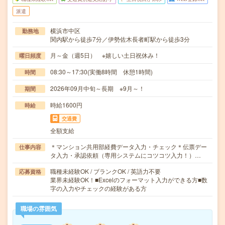
派遣
横浜市中区
勤務地
関内駅から徒歩7分／伊勢佐木長者町駅から徒歩3分
月～金（週5日） ※嬉しい土日祝休み！
曜日頻度
08:30～17:30(実働8時間 休憩1時間)
時間
2026年09月中旬～長期 ※9月～！
期間
時給1600円
時給
交通費
全額支給
＊マンション共用部経費データ入力・チェック＊伝票デー
仕事内容
タ入力・承認依頼（専用システムにコツコツ入力！）…
職種未経験OK / ブランクOK / 英語力不要
応募資格
業界未経験OK！■Excelのフォーマット入力ができる方■数
字の入力やチェックの経験がある方
職場の雰囲気