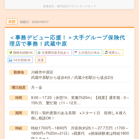
派遣会社
株式会社アヴァンティスタッフ
未読
掲載日
2026/08/07
＜事務デビュー応援！＞大手グループ保険代
理店で事務！武蔵中原
職種未経験OK
交通費別途支給あり
土日祝日が休み
残業なし
WEB登録OK
派遣
川崎市中原区
勤務地
武蔵中原駅から徒歩4分／武蔵小杉駅から徒歩2分
月～金
曜日頻度
9:00～17:20（休憩1h、実働7h20m）【残業】通常期：0～
時間
15h/月、繁忙期（11～12月…
即日～契約更新のある長期 ※スタート日 前倒し＆後ろ
期間
倒し相談OK！
時給1700円～1800円 月収例:約26.1～27.7万円（1700～
時給
1800円×7h20m×21日）+残業代 ※損保経験者は時給1800
円スタート