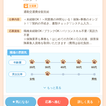
交通費
通勤交通費全額支給
＜未経験OK！＞同業務の仲間もいる！保険×事務のオシゴ
仕事内容
ト！▽契約の手続き、書類チェック▽システム入力…
職種未経験OK / ブランクOK / パソコンスキル不要 / 英語力
応募資格
不要
☆保険業界も事務も！はじめての方OK☆◎入社後、損害保
険募集人資格を取得いただきます（費用は会社負担…
職場の雰囲気
年齢層
20代
30代
40代
50代
60代
男女比率
女性
男性
もっと見る
気になる!
応募へ進む
詳しく見る