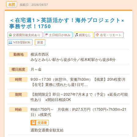
未読
掲載日
2026/08/07
＜在宅週1＞英語活かす！海外プロジェクト×
事務サポ！1750
交通費別途支給あり
土日祝日が休み
残業なし
在宅・リモート
WEB登録OK
派遣
横浜市西区
勤務地
みなとみらい駅から徒歩1分／桜木町駅から徒歩8分
月～金
曜日頻度
9:00～17:30（休憩1h、実働7h30m）【残業】20h程度/月
時間
【在宅】業務に慣れたら週1日可…
【期間限定】即日～2027年7月末まで（予定）※延長の可能
期間
性あり ※開始日相談OK
時給1750円～ 月収例：約27.5万円（1750円×7h30m×21
時給
日）+残業代
交通費
通勤交通費全額支給