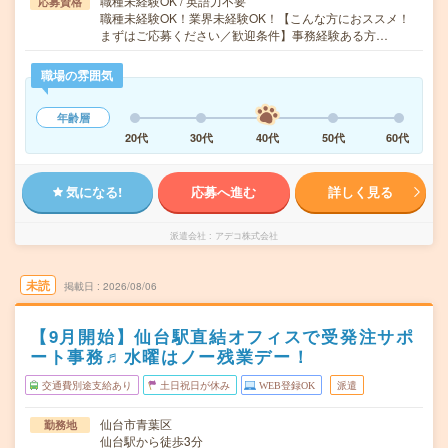
職種未経験OK / 英語力不要
応募資格
職種未経験OK！業界未経験OK！【こんな方におススメ！
まずはご応募ください／歓迎条件】事務経験ある方…
職場の雰囲気
年齢層
20代
30代
40代
50代
60代
気になる!
応募へ進む
詳しく見る
派遣会社
アデコ株式会社
未読
掲載日
2026/08/06
【9月開始】仙台駅直結オフィスで受発注サポ
ート事務♬水曜はノー残業デー！
交通費別途支給あり
土日祝日が休み
WEB登録OK
派遣
仙台市青葉区
勤務地
仙台駅から徒歩3分