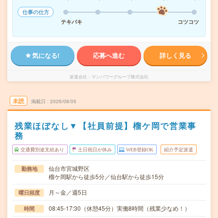
仕事の仕方
テキパキ
コツコツ
気になる!
応募へ進む
詳しく見る
派遣会社
マンパワーグループ株式会社
未読
掲載日
2026/08/05
残業ほぼなし▼【社員前提】榴ケ岡で営業事
務
交通費別途支給あり
土日祝日が休み
WEB登録OK
紹介予定派遣
仙台市宮城野区
勤務地
榴ケ岡駅から徒歩5分／仙台駅から徒歩15分
月～金／週5日
曜日頻度
08:45-17:30（休憩45分）実働8時間（残業少なめ！）
時間