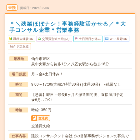
未読
掲載日
2026/08/06
＊＼残業ほぼナシ！事務経験活かせる／＊大
手コンサル企業＊営業事務
職種未経験OK
交通費別途支給あり
土日祝日が休み
WEB登録OK
紹介予定派遣
仙台市泉区
勤務地
泉中央駅から徒歩1分／八乙女駅から徒歩16分
月～金※土日休み！
曜日頻度
9:00～17:30(実働:7時間30分) (休憩60分) ※残業なし
時間
【急募】即日～最長6ヶ月の派遣期間後、直接雇用予定
期間
★8月～OK！
時給1350円
時給
交通費
交通費支給
建設コンサルタント会社での営業事務ポジションの募集で
仕事内容