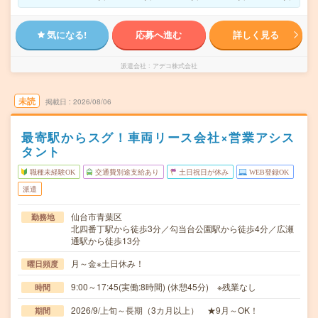
気になる!
応募へ進む
詳しく見る
派遣会社
アデコ株式会社
未読
掲載日
2026/08/06
最寄駅からスグ！車両リース会社×営業アシス
タント
職種未経験OK
交通費別途支給あり
土日祝日が休み
WEB登録OK
派遣
仙台市青葉区
勤務地
北四番丁駅から徒歩3分／勾当台公園駅から徒歩4分／広瀬
通駅から徒歩13分
月～金※土日休み！
曜日頻度
9:00～17:45(実働:8時間) (休憩45分) ※残業なし
時間
2026/9/上旬～長期（3カ月以上） ★9月～OK！
期間