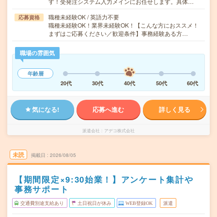
す！受発注システム入力メインにお任せします。具体…
職種未経験OK / 英語力不要
応募資格
職種未経験OK！業界未経験OK！【こんな方におススメ！
まずはご応募ください／歓迎条件】事務経験ある方…
職場の雰囲気
年齢層
20代
30代
40代
50代
60代
気になる!
応募へ進む
詳しく見る
派遣会社
アデコ株式会社
未読
掲載日
2026/08/05
【期間限定×9:30始業！】アンケート集計や
事務サポート
交通費別途支給あり
土日祝日が休み
WEB登録OK
派遣