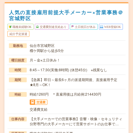
人気の直接雇用前提大手メーカー×営業事務＠
宮城野区
職種未経験OK
交通費別途支給あり
土日祝日が休み
WEB登録OK
紹介予定派遣
仙台市宮城野区
勤務地
榴ケ岡駅から徒歩5分
月～金※土日休み！
曜日頻度
8:45～17:30(実働:8時間) (休憩45分) ※残業なし
時間
【急募】即日～最長6ヶ月の派遣期間後、直接雇用予定
期間
★8月～OK！
時給1260円 ＊直雇用後は月給例:214430円
時給
交通費
交通費支給
【大手メーカーでの営業事務】音響・映像・セキュリティ
仕事内容
分野専門の大手メーカーにて営業サポートのお仕事で…