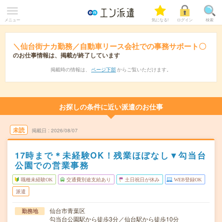
メニュー
気になる!
ログイン
検索
＼仙台街ナカ勤務／自動車リース会社での事務サポート〇
のお仕事情報は、掲載が終了しています
掲載時の情報は、
ページ下部
からご覧いただけます。
お探しの条件に近い派遣のお仕事
未読
掲載日
2026/08/07
17時まで＊未経験OK！残業ほぼなし▼勾当台
公園での営業事務
職種未経験OK
交通費別途支給あり
土日祝日が休み
WEB登録OK
派遣
仙台市青葉区
勤務地
勾当台公園駅から徒歩3分／仙台駅から徒歩10分