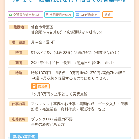
交通費別途支給あり
土日祝日が休み
WEB登録OK
派遣
仙台市青葉区
勤務地
仙台駅から徒歩6分／広瀬通駅から徒歩5分
月～金／週5日
曜日頻度
09:00-17:00（休憩60分）実働7時間（残業少なめ！）
時間
2026年09月01日～長期 ※開始日相談OK ※9月～！
期間
時給1370円 月収例 19万円 時給1370円×実働7h×週5日
時給
×4週 ※月収例を保証するものではありません。
交通費
1ヶ月3万円を上限として実費支給
アシスタント事務のお仕事・書類作成・データ入力・伝票
仕事内容
処理・発注業務・資料作成・電話対応 など
ブランクOK / 英語力不要
応募資格
事務の経験がある方
職場の雰囲気