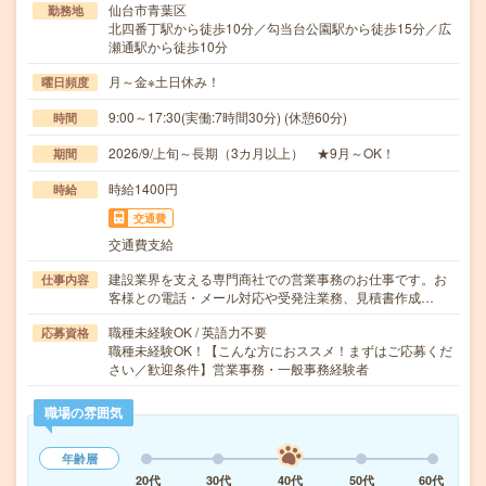
仙台市青葉区
勤務地
北四番丁駅から徒歩10分／勾当台公園駅から徒歩15分／広
瀬通駅から徒歩10分
月～金※土日休み！
曜日頻度
9:00～17:30(実働:7時間30分) (休憩60分)
時間
2026/9/上旬～長期（3カ月以上） ★9月～OK！
期間
時給1400円
時給
交通費
交通費支給
建設業界を支える専門商社での営業事務のお仕事です。お
仕事内容
客様との電話・メール対応や受発注業務、見積書作成…
職種未経験OK / 英語力不要
応募資格
職種未経験OK！【こんな方におススメ！まずはご応募くだ
さい／歓迎条件】営業事務・一般事務経験者
職場の雰囲気
年齢層
20代
30代
40代
50代
60代