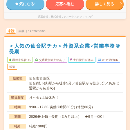
気になる!
応募へ進む
詳しく見る
派遣会社
株式会社リクルートスタッフィング
未読
掲載日
2026/08/05
＜人気の仙台駅チカ＞外資系企業×営業事務＠
長期
職種未経験OK
交通費別途支給あり
土日祝日が休み
WEB登録OK
派遣
仙台市青葉区
勤務地
仙台(地下鉄)駅から徒歩5分／仙台駅から徒歩5分／あおば
通駅から徒歩6分
月～金※土日休み！
曜日頻度
9:00～17:30(実働:7時間30分) (休憩60分)
時間
2026/9/上旬～長期（3カ月以上） ★9月～OK！
期間
時給1300円
時給