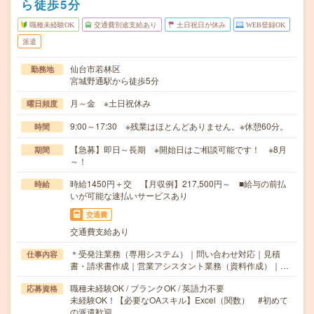
ら徒歩5分
職種未経験OK
交通費別途支給あり
土日祝日が休み
WEB登録OK
派遣
仙台市若林区
勤務地
宮城野通駅から徒歩5分
月～金 ※土日祝休み
曜日頻度
9:00～17:30 ※残業はほとんどありません。※休憩60分。
時間
【急募】即日～長期 ※開始日はご相談可能です！ ※8月
期間
～！
時給1450円＋交 【月収例】217,500円～ ■給与の前払
時給
いが可能な速払いサービスあり
交通費
交通費支給あり
＊受発注業務（専用システム）｜問い合わせ対応｜見積
仕事内容
書・請求書作成｜営業アシスタント業務（資料作成）｜…
職種未経験OK / ブランクOK / 英語力不要
応募資格
未経験OK！【必要なOAスキル】Excel（関数） #初めて
の派遣歓迎