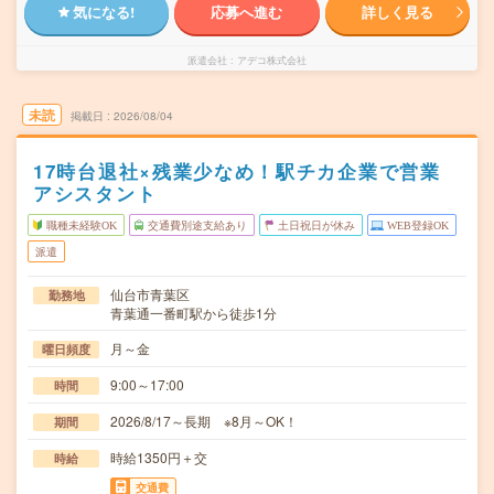
気になる!
応募へ進む
詳しく見る
派遣会社
アデコ株式会社
未読
掲載日
2026/08/04
17時台退社×残業少なめ！駅チカ企業で営業
アシスタント
職種未経験OK
交通費別途支給あり
土日祝日が休み
WEB登録OK
派遣
仙台市青葉区
勤務地
青葉通一番町駅から徒歩1分
月～金
曜日頻度
9:00～17:00
時間
2026/8/17～長期 ※8月～OK！
期間
時給1350円＋交
時給
交通費