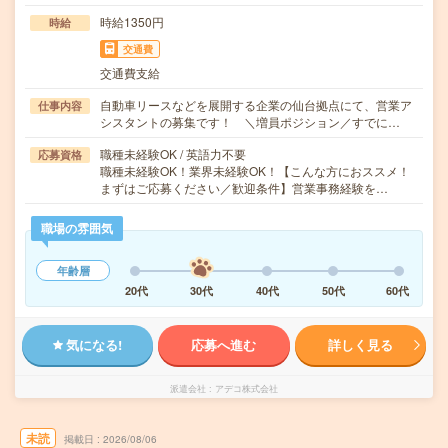
時給1350円
時給
交通費
交通費支給
自動車リースなどを展開する企業の仙台拠点にて、営業ア
仕事内容
シスタントの募集です！ ＼増員ポジション／すでに…
職種未経験OK / 英語力不要
応募資格
職種未経験OK！業界未経験OK！【こんな方におススメ！
まずはご応募ください／歓迎条件】営業事務経験を…
職場の雰囲気
年齢層
20代
30代
40代
50代
60代
気になる!
応募へ進む
詳しく見る
派遣会社
アデコ株式会社
未読
掲載日
2026/08/06