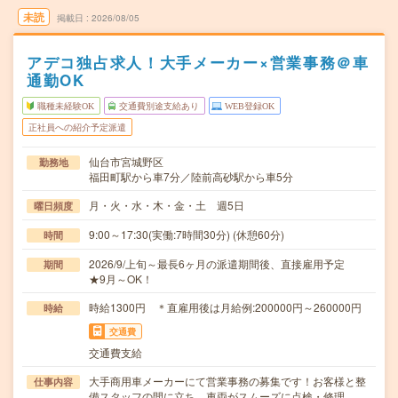
未読
掲載日
2026/08/05
アデコ独占求人！大手メーカー×営業事務＠車
通勤OK
職種未経験OK
交通費別途支給あり
WEB登録OK
正社員への紹介予定派遣
仙台市宮城野区
勤務地
福田町駅から車7分／陸前高砂駅から車5分
月・火・水・木・金・土 週5日
曜日頻度
9:00～17:30(実働:7時間30分) (休憩60分)
時間
2026/9/上旬～最長6ヶ月の派遣期間後、直接雇用予定
期間
★9月～OK！
時給1300円 ＊直雇用後は月給例:200000円～260000円
時給
交通費
交通費支給
大手商用車メーカーにて営業事務の募集です！お客様と整
仕事内容
備スタッフの間に立ち、車両がスムーズに点検・修理…