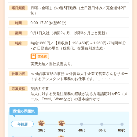
月曜～金曜までの週5日勤務（土日祝日休み／完全週休2日
曜日頻度
制）
9:00-17:30(休憩60分)
時間
9月1日入社（初回2ヶ月、以降3ヶ月ごと更新）
期間
時給1260円／【月収例】198,450円＝1,260円×7時間30分
時給
×21日勤務の場合（残業代、交通費別途支給）
交通費
実費支給／当社規定あり。
≪ 仙台駅直結の事務 ≫外資系大手企業で営業さんをサポー
仕事内容
トするアシスタント事務のお仕事です。⿻・・・…
英語力不要
応募資格
法人に対する受発注業務の経験がある方電話応対やPC（メ
ール、Excel、Wordなど）の基本操作がで…
職場の雰囲気
年齢層
20代
30代
40代
50代
60代