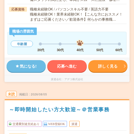
職種未経験OK / パソコンスキル不要 / 英語力不要
応募資格
職種未経験OK！業界未経験OK！【こんな方におススメ！
まずはご応募ください／歓迎条件】何らかの事務職…
職場の雰囲気
年齢層
20代
30代
40代
50代
60代
気になる!
応募へ進む
詳しく見る
派遣会社
アデコ株式会社
未読
掲載日
2026/08/05
～即時開始したい方大歓迎～＠営業事務
交通費別途支給あり
WEB登録OK
派遣