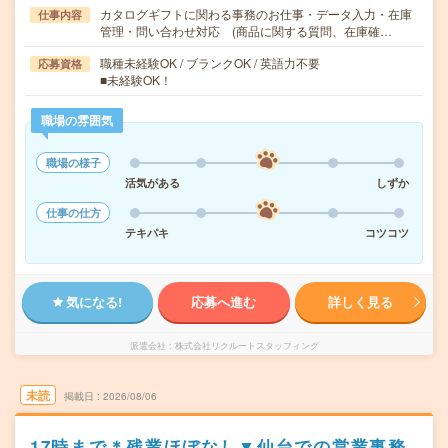
カタログギフトに関わる事務のお仕事・データ入力・在庫
仕事内容
管理・問い合わせ対応 (商品に関する質問、在庫確…
職種未経験OK / ブランクOK / 英語力不要
応募資格
■未経験OK！
職場の雰囲気
職場の様子
活気がある
しずか
仕事の仕方
テキパキ
コツコツ
気になる!
応募へ進む
詳しく見る
派遣会社
株式会社リクルートスタッフィング
未読
掲載日
2026/08/06
17時まで＊残業ほぼなし▼仙台での営業事務