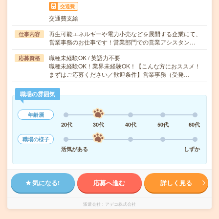
交通費
交通費支給
再生可能エネルギーや電力小売などを展開する企業にて、
仕事内容
営業事務のお仕事です！営業部門での営業アシスタン…
職種未経験OK / 英語力不要
応募資格
職種未経験OK！業界未経験OK！【こんな方におススメ！
まずはご応募ください／歓迎条件】営業事務（受発…
職場の雰囲気
年齢層
20代
30代
40代
50代
60代
職場の様子
活気がある
しずか
気になる!
応募へ進む
詳しく見る
派遣会社
アデコ株式会社