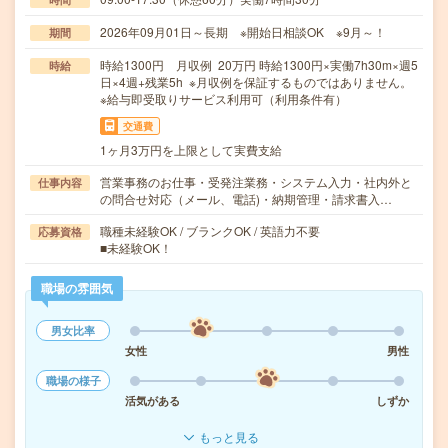
2026年09月01日～長期 ※開始日相談OK ※9月～！
期間
時給1300円 月収例 20万円 時給1300円×実働7h30m×週5
時給
日×4週+残業5h ※月収例を保証するものではありません。
※給与即受取りサービス利用可（利用条件有）
交通費
1ヶ月3万円を上限として実費支給
営業事務のお仕事・受発注業務・システム入力・社内外と
仕事内容
の問合せ対応（メール、電話)・納期管理・請求書入…
職種未経験OK / ブランクOK / 英語力不要
応募資格
■未経験OK！
職場の雰囲気
男女比率
女性
男性
職場の様子
活気がある
しずか
もっと見る