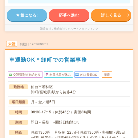
気になる!
応募へ進む
詳しく見る
派遣会社
株式会社リクルートスタッフィング
未読
掲載日
2026/08/07
車通勤OK＊卸町での営業事務
交通費別途支給あり
土日祝日が休み
WEB登録OK
派遣
仙台市若林区
勤務地
卸町(宮城県)駅から徒歩4分
月～金／週5日
曜日頻度
08:30-17:15（休憩45分）実働8時間
時間
即日～長期 ※開始日相談OK
期間
時給1350円 月収例 22万円 時給1350円×実働8h×週5日
時給
×4週+残業5h ※月収例を保証するものではありません。※