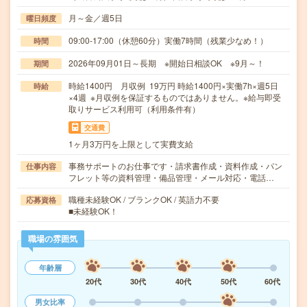
月～金／週5日
曜日頻度
09:00-17:00（休憩60分）実働7時間（残業少なめ！）
時間
2026年09月01日～長期 ※開始日相談OK ※9月～！
期間
時給1400円 月収例 19万円 時給1400円×実働7h×週5日
時給
×4週 ※月収例を保証するものではありません。※給与即受
取りサービス利用可（利用条件有）
交通費
1ヶ月3万円を上限として実費支給
事務サポートのお仕事です・請求書作成・資料作成・パン
仕事内容
フレット等の資料管理・備品管理・メール対応・電話…
職種未経験OK / ブランクOK / 英語力不要
応募資格
■未経験OK！
職場の雰囲気
年齢層
20代
30代
40代
50代
60代
男女比率