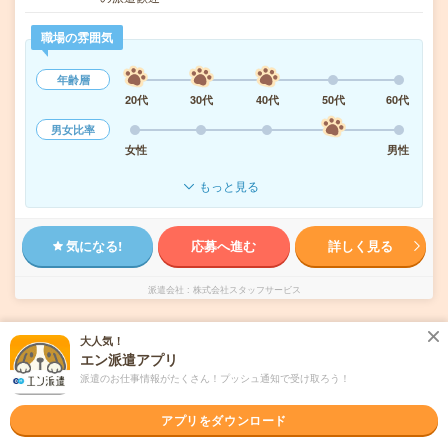
職場の雰囲気
年齢層
20代
30代
40代
50代
60代
男女比率
女性
男性
もっと見る
気になる!
応募へ進む
詳しく見る
派遣会社
株式会社スタッフサービス
未読
掲載日
大人気！
2026/08/04
エン派遣アプリ
派遣のお仕事情報がたくさん！プッシュ通知で受け取ろう！
＼事務！正社員／製造現場を支える原料管理
事務スタッフ
アプリをダウンロード
職種未経験OK
交通費別途支給あり
土日祝日が休み
WEB登録OK