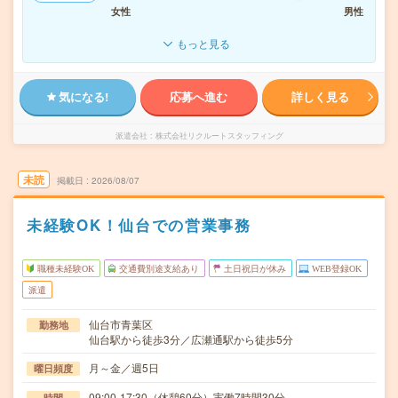
女性
男性
もっと見る
気になる!
応募へ進む
詳しく見る
派遣会社
株式会社リクルートスタッフィング
未読
掲載日
2026/08/07
未経験OK！仙台での営業事務
職種未経験OK
交通費別途支給あり
土日祝日が休み
WEB登録OK
派遣
仙台市青葉区
勤務地
仙台駅から徒歩3分／広瀬通駅から徒歩5分
月～金／週5日
曜日頻度
09:00-17:30（休憩60分）実働7時間30分
時間