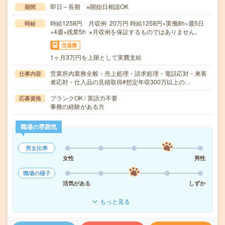
即日～長期 ※開始日相談OK
期間
時給1258円 月収例 20万円 時給1258円×実働8h×週5日
時給
×4週+残業5h ※月収例を保証するものではありません。
交通費
1ヶ月3万円を上限として実費支給
営業所内業務全般・売上処理・請求処理・電話応対・来客
仕事内容
者応対・仕入品の見積取得#想定年収300万以上の…
ブランクOK / 英語力不要
応募資格
事務の経験がある方
職場の雰囲気
男女比率
女性
男性
職場の様子
活気がある
しずか
もっと見る