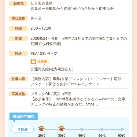
仙台市青葉区
勤務地
青葉通一番町駅から徒歩1分／仙台駅から徒歩15分
月～金
曜日頻度
9:30～17:30
時間
2026/8/24～長期 ※来年の3月までの期間限定(12月までの
期間
期間でも相談可能)
時給1230円＋交
時給
交通費
交通費支給(社内規定あり)
【業務内容】事務(営業アシスタント)・アンケート送付、
仕事内容
アンケート回答を集計(Excel)※アンケート…
ブランクOK / 英語力不要
応募資格
【必須条件】・Word基本操作ができる方→Wordの、文章
チェックや校正の経験がある方。office…
職場の雰囲気
年齢層
20代
30代
40代
50代
60代