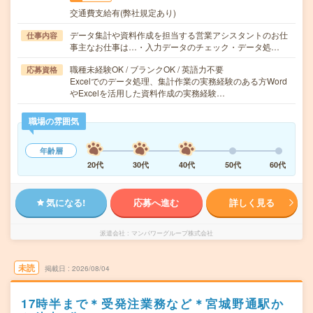
交通費支給有(弊社規定あり)
データ集計や資料作成を担当する営業アシスタントのお仕
仕事内容
事主なお仕事は…・入力データのチェック・データ処…
職種未経験OK / ブランクOK / 英語力不要
応募資格
Excelでのデータ処理、集計作業の実務経験のある方Word
やExcelを活用した資料作成の実務経験…
職場の雰囲気
年齢層
20代
30代
40代
50代
60代
気になる!
応募へ進む
詳しく見る
派遣会社
マンパワーグループ株式会社
未読
掲載日
2026/08/04
17時半まで＊受発注業務など＊宮城野通駅か