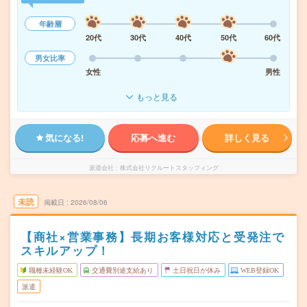
年齢層
20代
30代
40代
50代
60代
男女比率
女性
男性
もっと見る
気になる!
応募へ進む
詳しく見る
派遣会社
株式会社リクルートスタッフィング
未読
掲載日
2026/08/06
【商社×営業事務】長期お客様対応と受発注で
スキルアップ！
職種未経験OK
交通費別途支給あり
土日祝日が休み
WEB登録OK
派遣