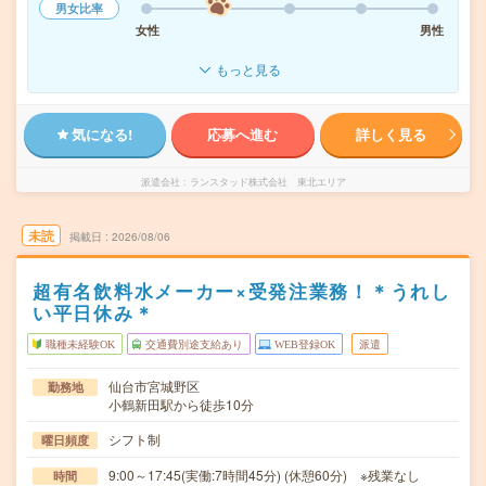
男女比率
女性
男性
もっと見る
気になる!
応募へ進む
詳しく見る
派遣会社
ランスタッド株式会社 東北エリア
未読
掲載日
2026/08/06
超有名飲料水メーカー×受発注業務！＊うれし
い平日休み＊
職種未経験OK
交通費別途支給あり
WEB登録OK
派遣
仙台市宮城野区
勤務地
小鶴新田駅から徒歩10分
シフト制
曜日頻度
9:00～17:45(実働:7時間45分) (休憩60分) ※残業なし
時間