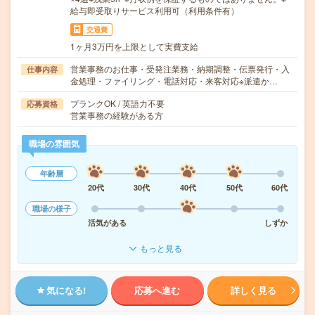
給与即受取りサービス利用可（利用条件有）
交通費
1ヶ月3万円を上限として実費支給
営業事務のお仕事・受発注業務・納期調整・伝票発行・入
仕事内容
金処理・ファイリング・電話対応・来客対応※派遣か…
ブランクOK / 英語力不要
応募資格
営業事務の経験がある方
職場の雰囲気
年齢層
20代
30代
40代
50代
60代
職場の様子
活気がある
しずか
もっと見る
気になる!
応募へ進む
詳しく見る