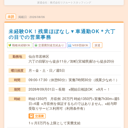
派遣会社
株式会社リクルートスタッフィング
未読
掲載日
2026/08/06
未経験OK！残業ほぼなし▼車通勤OK＊六丁
の目での営業事務
職種未経験OK
交通費別途支給あり
WEB登録OK
派遣
仙台市若林区
勤務地
六丁の目駅から徒歩11分／卸町(宮城県)駅から徒歩20分
月～金・土・日／週5日
曜日頻度
09:00-17:30（休憩60分）実働7時間30分（残業少なめ！）
時間
2026年09月01日～長期 ※開始日相談OK ※9月～！
期間
時給1350円 月収例 20万円 時給1350円×実働7h30m×週5
時給
日×4週 ※月収例を保証するものではありません。※給与即
受取りサービス利用可（利用条件有）
交通費
1ヶ月3万円を上限として実費支給