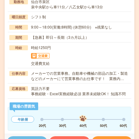
仙台市泉区
勤務地
泉中央駅から車11分／八乙女駅から車13分
シフト制
曜日頻度
9:00～18:00(実働:8時間) (休憩60分) ※残業なし
時間
【急募】即日～長期（3カ月以上）
期間
時給1250円
時給
交通費
交通費支給
メーカーでの営業事務。自動車や機械の部品の加工・製造
仕事内容
などのメーカーにて営業事務のお仕事です！ 業務内…
英語力不要
応募資格
事務経験・Excel実務経験必須 業界未経験OK！ 知識不問
職場の雰囲気
年齢層
20代
30代
40代
50代
60代