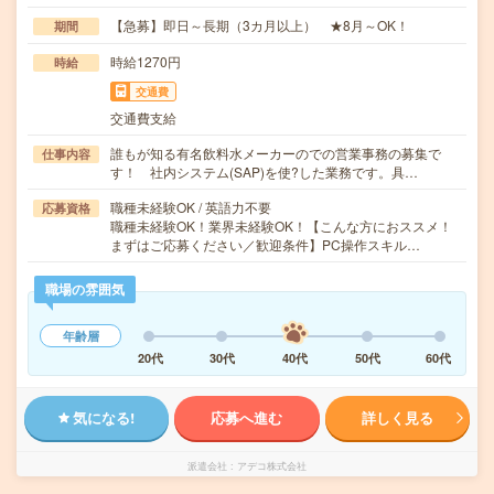
【急募】即日～長期（3カ月以上） ★8月～OK！
期間
時給1270円
時給
交通費
交通費支給
誰もが知る有名飲料水メーカーのでの営業事務の募集で
仕事内容
す！ 社内システム(SAP)を使?した業務です。具…
職種未経験OK / 英語力不要
応募資格
職種未経験OK！業界未経験OK！【こんな方におススメ！
まずはご応募ください／歓迎条件】PC操作スキル…
職場の雰囲気
年齢層
20代
30代
40代
50代
60代
気になる!
応募へ進む
詳しく見る
派遣会社
アデコ株式会社