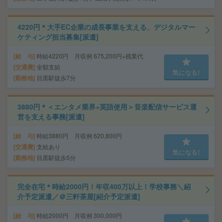
4220円＊大手EC企業の成長事業を支える、デジタルマー
ケティング担当募集[派遣]
給 与
時給4220円 月収例 675,200円+残業代
交通費
全額支給
気になる!
勤務地
目黒駅徒歩7分
3880円＊＜エンタメ業界×英語使用＞音楽配信サービス運
営を支える事務[派遣]
給 与
時給3880円 月収例 620,800円
交通費
支給あり
気になる!
勤務地
目黒駅徒歩5分
完全在宅＊時給2000円！年収400万以上！学校事務＼紹
介予定派遣／＠三軒茶屋[紹介予定派遣]
給 与
時給2000円 月収例 300,000円