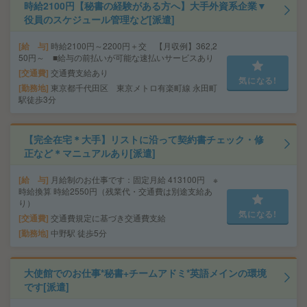
時給2100円【秘書の経験がある方へ】大手外資系企業▼
役員のスケジュール管理など[派遣]
給 与
時給2100円～2200円＋交 【月収例】362,2
50円～ ■給与の前払いが可能な速払いサービスあり
交通費
交通費支給あり
気になる!
勤務地
東京都千代田区 東京メトロ有楽町線 永田町
駅徒歩3分
【完全在宅＊大手】リストに沿って契約書チェック・修
正など＊マニュアルあり[派遣]
給 与
月給制のお仕事です：固定月給 413100円 ※
時給換算 時給2550円（残業代・交通費は別途支給あ
り）
気になる!
交通費
交通費規定に基づき交通費支給
勤務地
中野駅 徒歩5分
大使館でのお仕事*秘書+チームアドミ*英語メインの環境
です[派遣]