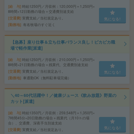
給 与
時給1250円／月収例：120,000円＝1,250円×
8時間×12日勤務の場合＋交通費別途支給
交通費
実費支給／当社規定あり。
気になる!
勤務地
有名牧場のすぐ近く
【急募】座り仕事＆立ち仕事バランス良し！ピカピカ職
場で軽作業[派遣]
給 与
時給1250円／月収例：210,000円＝1,250円×
8時間×21日勤務の場合＋残業代、交通費別途支給
交通費
実費支給／当社規定あり。
気になる!
勤務地
車通勤OK（無料駐車場完備）
＼40～60代活躍中！／健康ジュース《飲み放題》野菜の
カット[派遣]
給 与
時給1350円／月収例：259,548円＝1,350円×
7時間45分×20日勤務の場合＋残業代（月10ｈの場
合）、交通費、深夜手当別途支給
気になる!
交通費
実費支給／当社規定あり。