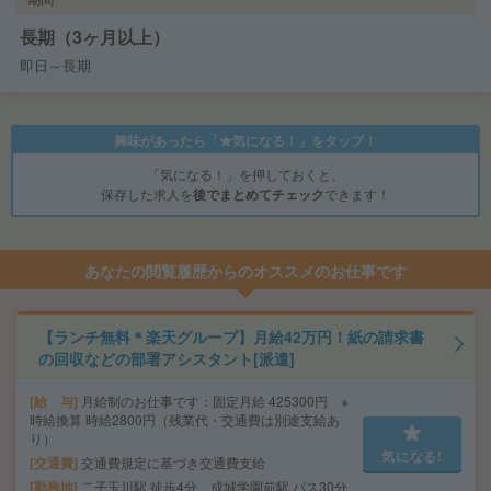
長期（3ヶ月以上）
即日～長期
興味があったら「★気になる！」をタップ！
「気になる！」を押しておくと、
保存した求人を
後でまとめてチェック
できます！
あなたの閲覧履歴からのオススメのお仕事です
【ランチ無料＊楽天グループ】月給42万円！紙の請求書
の回収などの部署アシスタント[派遣]
給 与
月給制のお仕事です：固定月給 425300円 ※
時給換算 時給2800円（残業代・交通費は別途支給あ
り）
気になる!
交通費
交通費規定に基づき交通費支給
勤務地
二子玉川駅 徒歩4分、成城学園前駅 バス30分