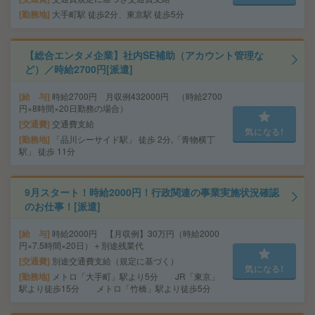
勤務地
大手町駅 徒歩2分、東京駅 徒歩5分
【総合エンタメ企業】社内SE補助（アカウント管理な
ど）／時給2700円[派遣]
給 与
時給2700円 月収例432000円 （時給2700
円×8時間×20日勤務の場合）
交通費
交通費支給
気になる!
勤務地
「品川シーサイド駅」 徒歩 2分,「青物横丁
駅」 徒歩 11分
9月スタート！時給2000円！行政関連の事業実施状況確認
のお仕事！[派遣]
給 与
時給2000円 【月収例】30万円（時給2000
円×7.5時間×20日）＋別途残業代
交通費
別途交通費支給（規定に基づく）
気になる!
勤務地
メトロ「大手町」駅より5分 JR「東京」
駅より徒歩15分 メトロ「竹橋」駅より徒歩5分