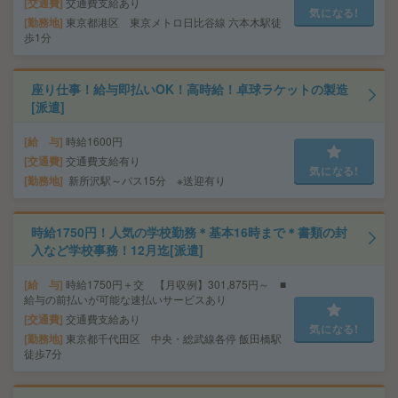
交通費
交通費支給あり
気になる!
勤務地
東京都港区 東京メトロ日比谷線 六本木駅徒
歩1分
座り仕事！給与即払いOK！高時給！卓球ラケットの製造
[派遣]
給 与
時給1600円
交通費
交通費支給有り
気になる!
勤務地
新所沢駅～バス15分 ※送迎有り
時給1750円！人気の学校勤務＊基本16時まで＊書類の封
入など学校事務！12月迄[派遣]
給 与
時給1750円＋交 【月収例】301,875円～ ■
給与の前払いが可能な速払いサービスあり
交通費
交通費支給あり
気になる!
勤務地
東京都千代田区 中央・総武線各停 飯田橋駅
徒歩7分