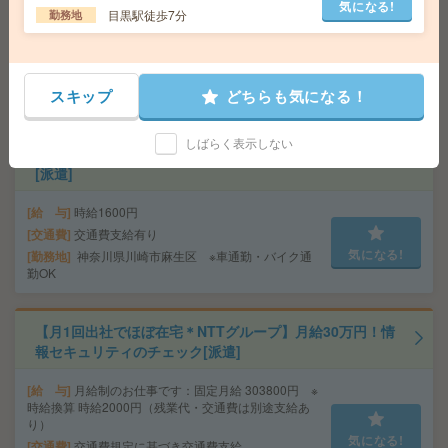
気になる!
目黒駅徒歩7分
勤務地
給 与
時給2500円＋交
交通費
交通費実費支給（当社規定あり）
気になる!
勤務地
JR東海道線 横浜駅 10分/みなとみらい線 新高
スキップ
どちらも気になる！
島駅 3分
しばらく表示しない
高時給！車通勤OK！土日休み！日勤のお仕事！商品検査
[派遣]
給 与
時給1600円
交通費
交通費支給有り
気になる!
勤務地
神奈川県川崎市麻生区 ※車通勤・バイク通
勤OK
【月1回出社でほぼ在宅＊NTTグループ】月給30万円！情
報セキュリティのチェック[派遣]
給 与
月給制のお仕事です：固定月給 303800円 ※
時給換算 時給2000円（残業代・交通費は別途支給あ
り）
気になる!
交通費
交通費規定に基づき交通費支給