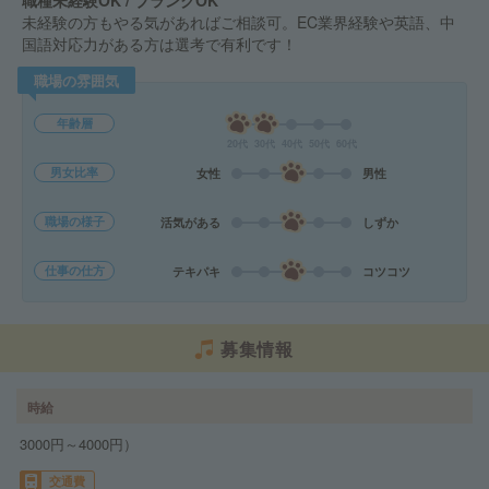
職種未経験OK / ブランクOK
未経験の方もやる気があればご相談可。EC業界経験や英語、中
国語対応力がある方は選考で有利です！
職場の雰囲気
年齢層
20代
30代
40代
50代
60代
男女比率
女性
男性
職場の様子
活気がある
しずか
仕事の仕方
テキパキ
コツコツ
募集情報
時給
3000円～4000円）
交通費