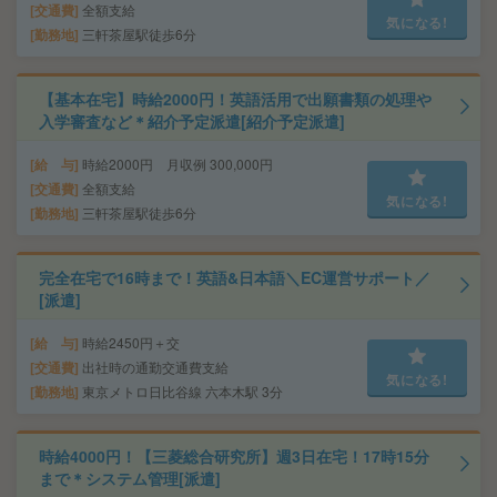
交通費
全額支給
気になる!
勤務地
三軒茶屋駅徒歩6分
【基本在宅】時給2000円！英語活用で出願書類の処理や
入学審査など＊紹介予定派遣[紹介予定派遣]
給 与
時給2000円 月収例 300,000円
交通費
全額支給
気になる!
勤務地
三軒茶屋駅徒歩6分
完全在宅で16時まで！英語&日本語＼EC運営サポート／
[派遣]
給 与
時給2450円＋交
交通費
出社時の通勤交通費支給
気になる!
勤務地
東京メトロ日比谷線 六本木駅 3分
時給4000円！【三菱総合研究所】週3日在宅！17時15分
まで＊システム管理[派遣]