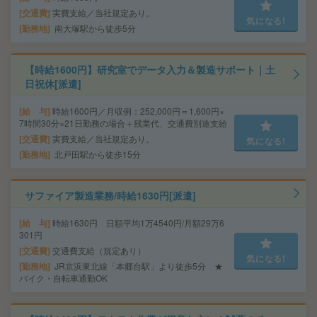
交通費
実費支給／当社規定あり。
気になる!
勤務地
南大塚駅から徒歩5分
【時給1600円】研究室でデータ入力＆製造サポート｜土
日祝休[派遣]
給 与
時給1600円／月収例：252,000円＝1,600円×
7時間30分×21日勤務の場合＋残業代、交通費別途支給
交通費
実費支給／当社規定あり。
気になる!
勤務地
北戸田駅から徒歩15分
サファイア製造業務/時給1630円[派遣]
給 与
時給1630円 日額平均1万4540円/月額29万6
301円
交通費
交通費支給（規定あり）
気になる!
勤務地
JR京浜東北線「本郷台駅」より徒歩5分 ★
バイク・自転車通勤OK