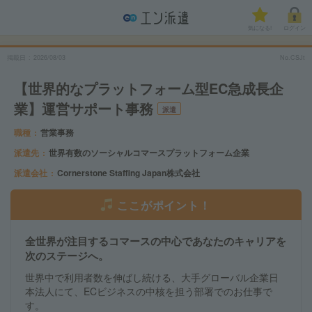
気になる!
ログイン
掲載日
2026/08/03
No.CSJt
【世界的なプラットフォーム型EC急成長企
業】運営サポート事務
派遣
職種
営業事務
派遣先
世界有数のソーシャルコマースプラットフォーム企業
派遣会社
Cornerstone Staffing Japan株式会社
ここがポイント！
全世界が注目するコマースの中心であなたのキャリアを
次のステージへ。
世界中で利用者数を伸ばし続ける、大手グローバル企業日
本法人にて、ECビジネスの中核を担う部署でのお仕事で
す。