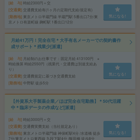
給 与
時給2300円＋交
交通費
交通費支給有(1ヶ月の定期代支給/規定有)
気になる!
勤務地
東京メトロ半蔵門線 半蔵門駅 5番出口7分/東
京メトロ有楽町線 麹町駅 1番出口12分
月給41万円！完全在宅＊大手有名メーカーでの契約書作
成サポート＊残業少[派遣]
給 与
月給制のお仕事です：固定月給 413100円 ※
時給換算 時給2550円（残業代・交通費は別途支給あ
り）
気になる!
交通費
交通費規定に基づき交通費支給
勤務地
中野駅 徒歩5分
【外資系大手製薬企業／ほぼ完全在宅勤務】＊50代活躍
中＊臨床データの作成など[派遣]
給 与
時給3000円＋交
交通費
交通費実費支給（当社規定あり）
気になる!
勤務地
東京メトロ半蔵門線 神保町駅4分 /水道橋 徒歩
7分/東京メトロ東西線 九段下駅4分 /飯田橋 徒歩8分