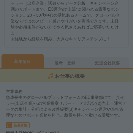
セラー（出店企業）誘致からデータ分析、キャンペーン企
画のサポートまで、EC運営の"上流"に関われる貴重なポジ
ション。20～30代中心の活気あるチームで、グローバル企
業ならではのスピード感とやりがいを実感できます。未経
験や必須条件がない方でやる気さえあればご応募いただけ
ます！
未経験から経験を積み、大きなキャリアステップに！
募集情報
選考・登録
派遣会社概要
お仕事の概要
営業事務
急成長中のグローバルプラットフォームのEC事業部にて、(1)セ
ラー(出店企業)への営業提案サポート、アポ設定(2)売上・運営デ
ータの集計・分析による改善提案(3)キャンペーン運営や進捗管
理などのサポート業務を担当。裁量を持って動ける環境です。
応募資格