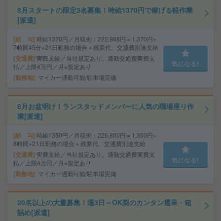
8月スタートの限定3名募集！時給1370円で稼げる軽作業
[派遣]
給 与
時給1370円／月収例：222,968円＝1,370円×
7時間45分×21日勤務の場合＋残業代、交通費別途支給
交通費
実費支給／当社規定あり。通勤交通費実費支
気になる!
払／上限4万円／月※規定あり
勤務地
マイカー通勤可能/駐車場完備
8月お盆明け！ランスタッドメンバーに人気の職場座り作
業[派遣]
給 与
時給1350円／月収例：226,800円＝1,350円×
8時間×21日勤務の場合＋残業代、交通費別途支給
交通費
実費支給／当社規定あり。通勤交通費実費支
気になる!
払／上限4万円／月※規定あり
勤務地
マイカー通勤可能/駐車場完備
20名以上の大量募集！週3日～OK梨のカンタン選果・箱
詰め[派遣]