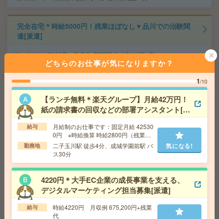
完全在宅＊時給5000円！残業ほぼなし▼品川での治験関
連[派遣]
給 与
時給5000円 月収例 75万円 時給5000円×実
どちらのお仕事が気になりますか？
働7h×週5日×4週+残業10h ※月収例を保証するもので
はありません。※給与即受取りサービス利用可（利用条
件有）
1
/10
気になる!
交通費
1ヶ月3万円を上限として実費支給
【ランチ無料＊楽天グループ】月給42万円！
勤務地
山手線 品川 徒歩10分 京急本線 泉岳
紙の請求書の回収などの部署アシスタント[派
寺 徒歩12分
遣]
月給制のお仕事です：固定月給 42530
給与
0円 ※時給換算 時給2800円（残業
在宅OK！【紹介予定派遣】社内情報システム@錦糸町[正
代・交通費は別途支給あり）
二子玉川駅 徒歩4分、成城学園前駅 バ
気になる!
勤務地
社員への紹介予定派遣]
ス30分
給 与
時給2800～3000円＋交
交通費
交通費別途支給
4220円＊大手EC企業の成長事業を支える、
気になる!
勤務地
JR総武線・本線 錦糸町駅 徒歩5分
デジタルマーケティング担当募集[派遣]
時給4220円 月収例 675,200円+残業
給与
代
ほぼ在宅！時短相談可！英語使用の事務[派遣]