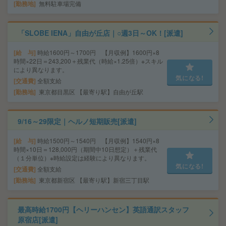
勤務地
無料駐車場完備
「SLOBE IENA」自由が丘店｜○週3日～OK！[派遣]
給 与
時給1600円～1700円 【月収例】1600円×8
時間×22日＝243,200＋残業代（時給×1.25倍）※スキル
により異なります。
気になる!
交通費
全額支給
勤務地
東京都目黒区 【最寄り駅】自由が丘駅
9/16～29限定｜ヘルノ短期販売[派遣]
給 与
時給1500円～1540円 【月収例】1540円×8
時間×10日＝128,000円（期間中10日想定）＋残業代
（１分単位）※時給設定は経験により異なります。
気になる!
交通費
全額支給
勤務地
東京都新宿区 【最寄り駅】新宿三丁目駅
最高時給1700円【ヘリーハンセン】英語通訳スタッフ
原宿店[派遣]