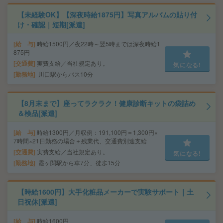
【未経験OK】【深夜時給1875円】写真アルバムの貼り付
け・確認｜短期[派遣]
給 与
時給1500円／夜22時～翌5時までは深夜時給1
875円
交通費
実費支給／当社規定あり。
気になる!
勤務地
川口駅からバス10分
【8月末まで】座ってラクラク！健康診断キットの袋詰め
＆検品[派遣]
給 与
時給1300円／月収例：191,100円＝1,300円×
7時間×21日勤務の場合＋残業代、交通費別途支給
交通費
実費支給／当社規定あり。
気になる!
勤務地
霞ヶ関駅から車7分、徒歩15分
【時給1600円】大手化粧品メーカーで実験サポート｜土
日祝休[派遣]
給 与
時給1600円