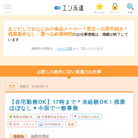
メニュー
気になる!
ログイン
検索
あごだしでおなじみの食品メーカー＊受注～出荷手続き＊
残業基本なし・選べる終業時間
のお仕事情報は、掲載が終了して
います
掲載時の情報は、
ページ下部
からご覧いただけます。
お探しの条件に近い派遣のお仕事
未読
掲載日
2026/08/10
【在宅勤務OK】17時まで＊未経験OK！残業
ほぼなし▼今宿で一般事務
職種未経験OK
交通費別途支給あり
土日祝日が休み
在宅・リモート
WEB登録OK
派遣
福岡市西区
勤務地