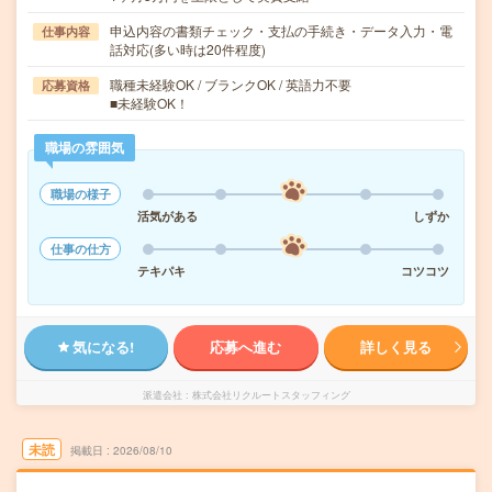
申込内容の書類チェック・支払の手続き・データ入力・電
仕事内容
話対応(多い時は20件程度)
職種未経験OK / ブランクOK / 英語力不要
応募資格
■未経験OK！
職場の雰囲気
職場の様子
活気がある
しずか
仕事の仕方
テキパキ
コツコツ
気になる!
応募へ進む
詳しく見る
派遣会社
株式会社リクルートスタッフィング
未読
掲載日
2026/08/10