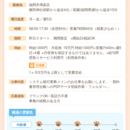
福岡市博多区
勤務地
櫛田神社前駅から徒歩4分／祇園(福岡県)駅から徒歩10分
月～金／週5日
曜日頻度
08:50-17:30（休憩60分）実働7時間40分（残業少なめ！）
時間
即日スタート、期間限定 ※開始日相談OK
期間
時給1300円 月収例 19万円 時給1300円×実働7h40m×週5
時給
日×4週 ※月収例を保証するものではありません。※給与即
受取りサービス利用可（利用条件有）
交通費
1ヶ月3万円を上限として実費支給
システム移行業務メインのお仕事をお願いします。・契約
仕事内容
書管理台帳へのPDFデータ登録作業・フォルダ へ…
ブランクOK / 英語力不要
応募資格
事務の経験がある方
職場の雰囲気
年齢層