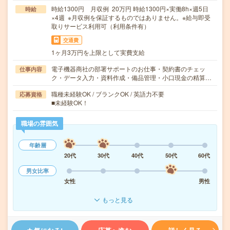
時給1300円 月収例 20万円 時給1300円×実働8h×週5日
時給
×4週 ※月収例を保証するものではありません。※給与即受
取りサービス利用可（利用条件有）
交通費
1ヶ月3万円を上限として実費支給
電子機器商社の部署サポートのお仕事・契約書のチェッ
仕事内容
ク・データ入力・資料作成・備品管理・小口現金の精算…
職種未経験OK / ブランクOK / 英語力不要
応募資格
■未経験OK！
職場の雰囲気
年齢層
20代
30代
40代
50代
60代
男女比率
女性
男性
もっと見る