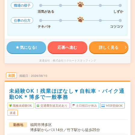
職場の様子
活気がある
しずか
仕事の仕方
テキパキ
コツコツ
気になる!
応募へ進む
詳しく見る
派遣会社
株式会社リクルートスタッフィング
未読
掲載日
2026/08/10
未経験OK！残業ほぼなし▼自転車・バイク通
勤OK＊博多で一般事務
職種未経験OK
交通費別途支給あり
土日祝日が休み
WEB登録OK
派遣
福岡市博多区
勤務地
博多駅からバス14分／竹下駅から徒歩25分