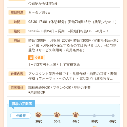
今宿駅から徒歩5分
月～金／週5日
曜日頻度
08:30-17:00（休憩45分）実働7時間45分（残業少なめ！）
時間
2026年08月24日～長期 ※開始日相談OK ※8月～！
期間
時給1300円 月収例 20万円 時給1300円×実働7h45m×週5
時給
日×4週 ※月収例を保証するものではありません。※給与即
受取りサービス利用可（利用条件有）
交通費
1ヶ月3万円を上限として実費支給
アシスタント業務全般です・見積作成・納期の回答・書類
仕事内容
作成（フォーマットへの入力）・電話対応（取次程度…
職種未経験OK / ブランクOK / 英語力不要
応募資格
■未経験OK！
職場の雰囲気
年齢層
20代
30代
40代
50代
60代