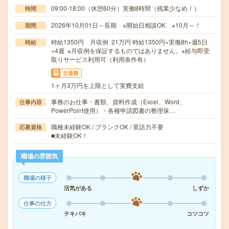
09:00-18:00（休憩60分）実働8時間（残業少なめ！）
時間
2026年10月01日～長期 ※開始日相談OK ※10月～！
期間
時給1350円 月収例 21万円 時給1350円×実働8h×週5日
時給
×4週 ※月収例を保証するものではありません。※給与即受
取りサービス利用可（利用条件有）
交通費
1ヶ月3万円を上限として実費支給
事務のお仕事・書類、資料作成（Excel、Word、
仕事内容
PowerPoint使用）・各種申請図書の整理保…
職種未経験OK / ブランクOK / 英語力不要
応募資格
■未経験OK！
職場の雰囲気
職場の様子
活気がある
しずか
仕事の仕方
テキパキ
コツコツ