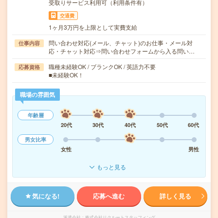
受取りサービス利用可（利用条件有）
交通費
1ヶ月3万円を上限として実費支給
問い合わせ対応(メール、チャット)のお仕事・メール対
仕事内容
応・チャット対応⇒問い合わせフォームから入る問い…
職種未経験OK / ブランクOK / 英語力不要
応募資格
■未経験OK！
職場の雰囲気
年齢層
20代
30代
40代
50代
60代
男女比率
女性
男性
もっと見る
気になる!
応募へ進む
詳しく見る
派遣会社
株式会社リクルートスタッフィング