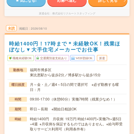
気になる!
応募へ進む
詳しく見る
派遣会社
株式会社リクルートスタッフィング
未読
掲載日
2026/08/10
時給1400円！17時まで＊未経験OK！残業ほ
ぼなし▼大手住宅メーカーでお仕事
職種未経験OK
交通費別途支給あり
WEB登録OK
派遣
福岡市博多区
勤務地
東比恵駅から徒歩2分／博多駅から徒歩15分
月～金・土／週4～5日の間で選択可 ※必ず勤務する曜
曜日頻度
日：月
09:00-17:00（休憩60分）実働7時間（残業少なめ！）
時間
即日～長期 ※開始日相談OK
期間
時給1400円 月収例 19万円 時給1400円×実働7h×週5日
時給
×4週 ※月収例を保証するものではありません。※給与即受
取りサービス利用可（利用条件有）