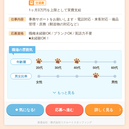
交通費
1ヶ月3万円を上限として実費支給
事務サポートをお願いします・電話対応・来客対応・備品
仕事内容
管理・庶務（郵送物の対応など）
職種未経験OK / ブランクOK / 英語力不要
応募資格
■未経験OK！
職場の雰囲気
年齢層
20代
30代
40代
50代
60代
男女比率
女性
男性
もっと見る
気になる!
応募へ進む
詳しく見る
派遣会社
株式会社リクルートスタッフィング