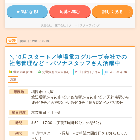
気になる!
応募へ進む
詳しく見る
派遣会社
株式会社リクルートスタッフィング
未読
掲載日
2026/08/10
＼10月スタート／地場電力グループ会社での
社宅管理など＊パソナスタッフさん活躍中
職種未経験OK
交通費別途支給あり
土日祝日が休み
WEB登録OK
派遣
福岡市中央区
勤務地
渡辺通駅から徒歩1分／薬院駅から徒歩7分／天神南駅から
徒歩10分／天神駅から徒歩13分／博多駅からバス10分
就業曜日／月～金
曜日頻度
8:50～17:30 （実働7時間40分）休憩60分
時間
10月中スタート～長期 ※ご希望の開始日をお知らせくだ
期間
さい！