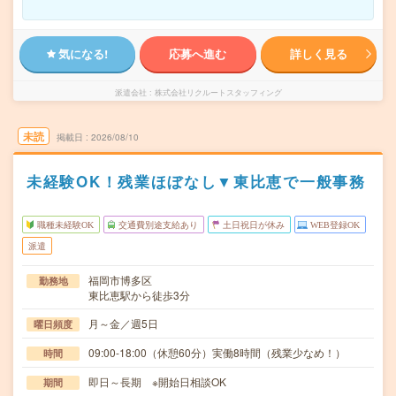
気になる!
応募へ進む
詳しく見る
派遣会社
株式会社リクルートスタッフィング
未読
掲載日
2026/08/10
未経験OK！残業ほぼなし▼東比恵で一般事務
職種未経験OK
交通費別途支給あり
土日祝日が休み
WEB登録OK
派遣
福岡市博多区
勤務地
東比恵駅から徒歩3分
月～金／週5日
曜日頻度
09:00-18:00（休憩60分）実働8時間（残業少なめ！）
時間
即日～長期 ※開始日相談OK
期間