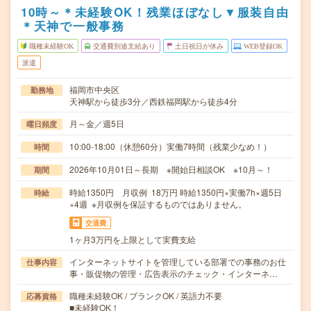
10時～＊未経験OK！残業ほぼなし▼服装自由
＊天神で一般事務
職種未経験OK
交通費別途支給あり
土日祝日が休み
WEB登録OK
派遣
福岡市中央区
勤務地
天神駅から徒歩3分／西鉄福岡駅から徒歩4分
月～金／週5日
曜日頻度
10:00-18:00（休憩60分）実働7時間（残業少なめ！）
時間
2026年10月01日～長期 ※開始日相談OK ※10月～！
期間
時給1350円 月収例 18万円 時給1350円×実働7h×週5日
時給
×4週 ※月収例を保証するものではありません。
交通費
1ヶ月3万円を上限として実費支給
インターネットサイトを管理している部署での事務のお仕
仕事内容
事・販促物の管理・広告表示のチェック・インターネ…
職種未経験OK / ブランクOK / 英語力不要
応募資格
■未経験OK！