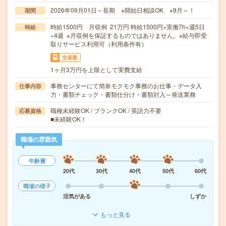
2026年09月01日～長期 ※開始日相談OK ※9月～！
期間
時給1500円 月収例 21万円 時給1500円×実働7h×週5日
時給
×4週 ※月収例を保証するものではありません。※給与即受
取りサービス利用可（利用条件有）
交通費
1ヶ月3万円を上限として実費支給
事務センターにて簡単モクモク事務のお仕事・データ入
仕事内容
力・書類チェック・書類仕分け・書類封入～発送業務
職種未経験OK / ブランクOK / 英語力不要
応募資格
■未経験OK！
職場の雰囲気
年齢層
20代
30代
40代
50代
60代
職場の様子
活気がある
しずか
もっと見る