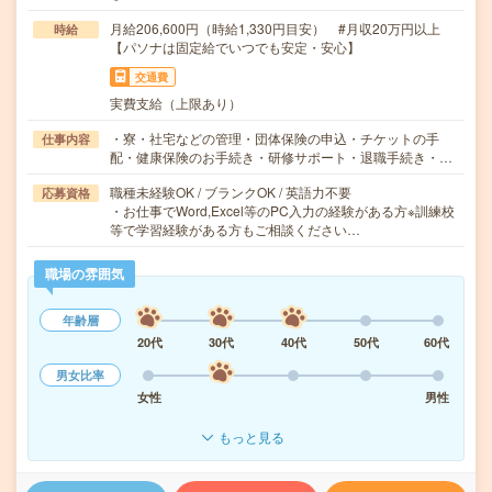
月給206,600円（時給1,330円目安） #月収20万円以上
時給
【パソナは固定給でいつでも安定・安心】
交通費
実費支給（上限あり）
・寮・社宅などの管理・団体保険の申込・チケットの手
仕事内容
配・健康保険のお手続き・研修サポート・退職手続き・…
職種未経験OK / ブランクOK / 英語力不要
応募資格
・お仕事でWord,Excel等のPC入力の経験がある方※訓練校
等で学習経験がある方もご相談ください…
職場の雰囲気
年齢層
20代
30代
40代
50代
60代
男女比率
女性
男性
もっと見る