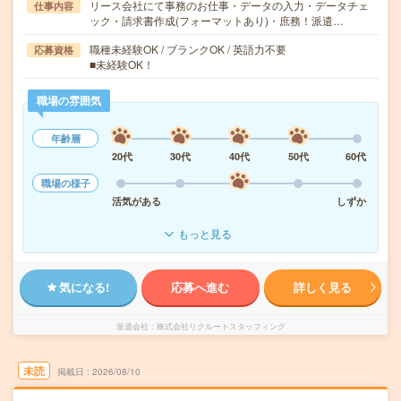
リース会社にて事務のお仕事・データの入力・データチェ
仕事内容
ック・請求書作成(フォーマットあり)・庶務！派遣…
職種未経験OK / ブランクOK / 英語力不要
応募資格
■未経験OK！
職場の雰囲気
年齢層
20代
30代
40代
50代
60代
職場の様子
活気がある
しずか
もっと見る
気になる!
応募へ進む
詳しく見る
派遣会社
株式会社リクルートスタッフィング
未読
掲載日
2026/08/10