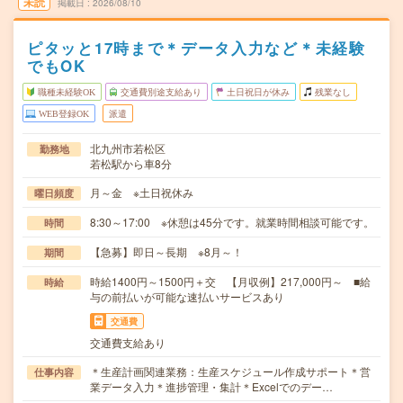
未読
掲載日
2026/08/10
ピタッと17時まで＊データ入力など＊未経験
でもOK
職種未経験OK
交通費別途支給あり
土日祝日が休み
残業なし
WEB登録OK
派遣
北九州市若松区
勤務地
若松駅から車8分
月～金 ※土日祝休み
曜日頻度
8:30～17:00 ※休憩は45分です。就業時間相談可能です。
時間
【急募】即日～長期 ※8月～！
期間
時給1400円～1500円＋交 【月収例】217,000円～ ■給
時給
与の前払いが可能な速払いサービスあり
交通費
交通費支給あり
＊生産計画関連業務：生産スケジュール作成サポート＊営
仕事内容
業データ入力＊進捗管理・集計＊Excelでのデー…