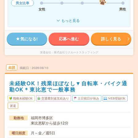
男女比率
女性
男性
もっと見る
気になる!
応募へ進む
詳しく見る
派遣会社
株式会社リクルートスタッフィング
未読
掲載日
2026/08/10
未経験OK！残業ほぼなし▼自転車・バイク通
勤OK＊東比恵で一般事務
職種未経験OK
交通費別途支給あり
土日祝日が休み
WEB登録OK
派遣
福岡市博多区
勤務地
東比恵駅から徒歩12分
月～金／週5日
曜日頻度