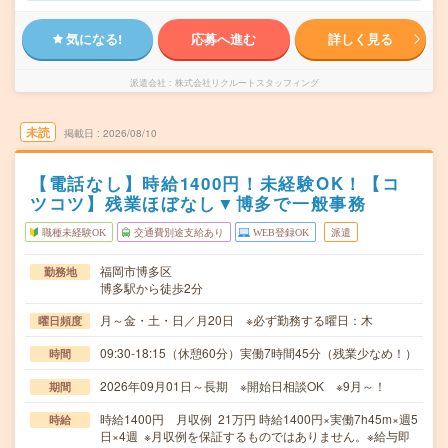
気になる!
応募へ進む
詳しく見る
派遣会社
株式会社リクルートスタッフィング
未読
掲載日
2026/08/10
【電話なし】時給1400円！未経験OK！【コ
ツコツ】残業ほぼなし▼博多で一般事務
職種未経験OK
交通費別途支給あり
WEB登録OK
派遣
福岡市博多区
勤務地
博多駅から徒歩2分
月～金・土・日／月20日 ※必ず勤務する曜日：木
曜日頻度
09:30-18:15（休憩60分）実働7時間45分（残業少なめ！）
時間
2026年09月01日～長期 ※開始日相談OK ※9月～！
期間
時給1400円 月収例 21万円 時給1400円×実働7h45m×週5
時給
日×4週 ※月収例を保証するものではありません。※給与即