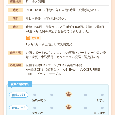
月～金／週5日
曜日頻度
09:00-18:00（休憩60分）実働8時間（残業少なめ！）
時間
即日～長期 ※開始日相談OK
期間
時給1400円 月収例 22万円 時給1400円×実働8h×週5日
時給
×4週 ※月収例を保証するものではありません。
交通費
1ヶ月3万円を上限として実費支給
企画サポートのポジションでの事務・パートナー企業の登
仕事内容
録・変更・申込受付・カリキュラム発送・認定証の発…
職種未経験OK / ブランクOK / 英語力不要
応募資格
■未経験OK！【必要なスキル】Excel：VLOOKUP関数、
Excel：ピボットテーブル
職場の雰囲気
職場の様子
活気がある
しずか
仕事の仕方
テキパキ
コツコツ