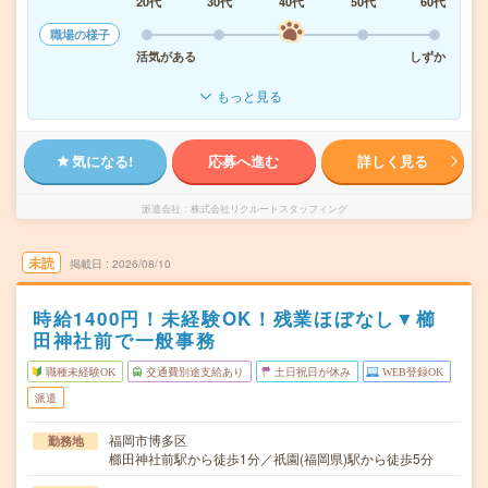
20代
30代
40代
50代
60代
職場の様子
活気がある
しずか
もっと見る
気になる!
応募へ進む
詳しく見る
派遣会社
株式会社リクルートスタッフィング
未読
掲載日
2026/08/10
時給1400円！未経験OK！残業ほぼなし▼櫛
田神社前で一般事務
職種未経験OK
交通費別途支給あり
土日祝日が休み
WEB登録OK
派遣
福岡市博多区
勤務地
櫛田神社前駅から徒歩1分／祇園(福岡県)駅から徒歩5分