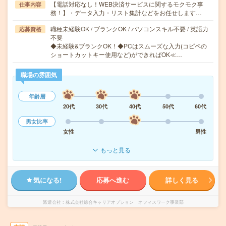
【電話対応なし！WEB決済サービスに関するモクモク事
仕事内容
務！】・データ入力・リスト集計などをお任せします…
職種未経験OK / ブランクOK / パソコンスキル不要 / 英語力
応募資格
不要
◆未経験&ブランクOK！◆PCはスムーズな入力(コピペの
ショートカットキー使用など)ができればOK≪…
職場の雰囲気
年齢層
20代
30代
40代
50代
60代
男女比率
女性
男性
もっと見る
気になる!
応募へ進む
詳しく見る
派遣会社
株式会社綜合キャリアオプション オフィスワーク事業部