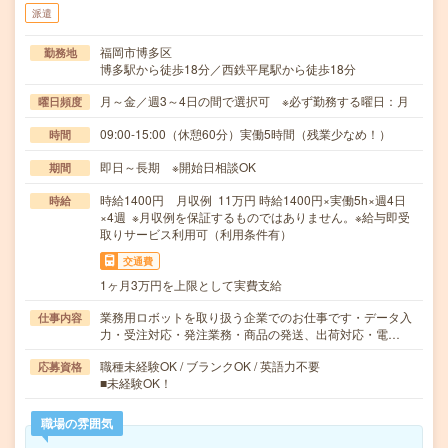
派遣
福岡市博多区
勤務地
博多駅から徒歩18分／西鉄平尾駅から徒歩18分
月～金／週3～4日の間で選択可 ※必ず勤務する曜日：月
曜日頻度
09:00-15:00（休憩60分）実働5時間（残業少なめ！）
時間
即日～長期 ※開始日相談OK
期間
時給1400円 月収例 11万円 時給1400円×実働5h×週4日
時給
×4週 ※月収例を保証するものではありません。※給与即受
取りサービス利用可（利用条件有）
交通費
1ヶ月3万円を上限として実費支給
業務用ロボットを取り扱う企業でのお仕事です・データ入
仕事内容
力・受注対応・発注業務・商品の発送、出荷対応・電…
職種未経験OK / ブランクOK / 英語力不要
応募資格
■未経験OK！
職場の雰囲気