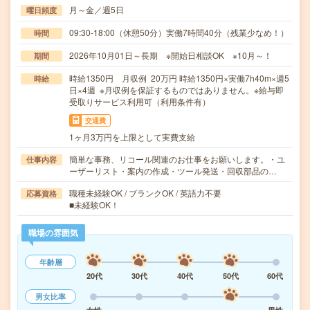
月～金／週5日
曜日頻度
09:30-18:00（休憩50分）実働7時間40分（残業少なめ！）
時間
2026年10月01日～長期 ※開始日相談OK ※10月～！
期間
時給1350円 月収例 20万円 時給1350円×実働7h40m×週5
時給
日×4週 ※月収例を保証するものではありません。※給与即
受取りサービス利用可（利用条件有）
交通費
1ヶ月3万円を上限として実費支給
簡単な事務、リコール関連のお仕事をお願いします。・ユ
仕事内容
ーザーリスト・案内の作成・ツール発送・回収部品の…
職種未経験OK / ブランクOK / 英語力不要
応募資格
■未経験OK！
職場の雰囲気
年齢層
20代
30代
40代
50代
60代
男女比率