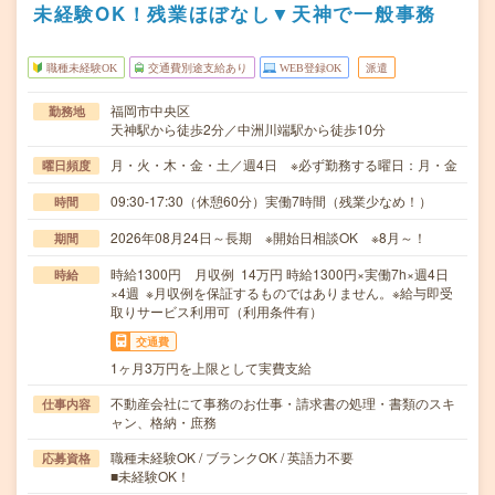
未経験OK！残業ほぼなし▼天神で一般事務
職種未経験OK
交通費別途支給あり
WEB登録OK
派遣
福岡市中央区
勤務地
天神駅から徒歩2分／中洲川端駅から徒歩10分
月・火・木・金・土／週4日 ※必ず勤務する曜日：月・金
曜日頻度
09:30-17:30（休憩60分）実働7時間（残業少なめ！）
時間
2026年08月24日～長期 ※開始日相談OK ※8月～！
期間
時給1300円 月収例 14万円 時給1300円×実働7h×週4日
時給
×4週 ※月収例を保証するものではありません。※給与即受
取りサービス利用可（利用条件有）
交通費
1ヶ月3万円を上限として実費支給
不動産会社にて事務のお仕事・請求書の処理・書類のスキ
仕事内容
ャン、格納・庶務
職種未経験OK / ブランクOK / 英語力不要
応募資格
■未経験OK！