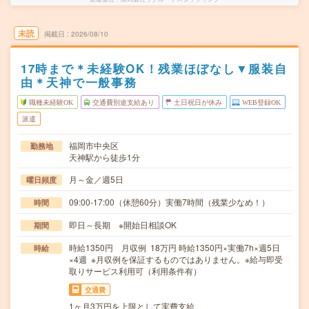
未読
掲載日
2026/08/10
17時まで＊未経験OK！残業ほぼなし▼服装自
由＊天神で一般事務
職種未経験OK
交通費別途支給あり
土日祝日が休み
WEB登録OK
派遣
福岡市中央区
勤務地
天神駅から徒歩1分
月～金／週5日
曜日頻度
09:00-17:00（休憩60分）実働7時間（残業少なめ！）
時間
即日～長期 ※開始日相談OK
期間
時給1350円 月収例 18万円 時給1350円×実働7h×週5日
時給
×4週 ※月収例を保証するものではありません。※給与即受
取りサービス利用可（利用条件有）
交通費
1ヶ月3万円を上限として実費支給