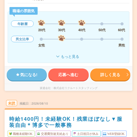
職場の雰囲気
年齢層
20代
30代
40代
50代
60代
男女比率
女性
男性
もっと見る
気になる!
応募へ進む
詳しく見る
派遣会社
株式会社リクルートスタッフィング
未読
掲載日
2026/08/10
時給1400円！未経験OK！残業ほぼなし▼服
装自由＊博多で一般事務
職種未経験OK
交通費別途支給あり
土日祝日が休み
WEB登録OK