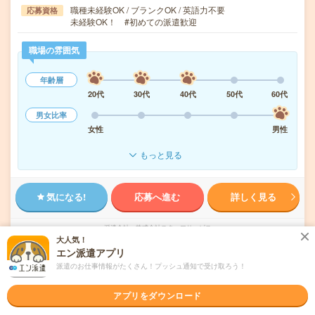
職種未経験OK / ブランクOK / 英語力不要
応募資格
未経験OK！ #初めての派遣歓迎
職場の雰囲気
年齢層
20代
30代
40代
50代
60代
男女比率
女性
男性
もっと見る
気になる!
応募へ進む
詳しく見る
派遣会社
株式会社スタッフサービス
大人気！
エン派遣アプリ
未読
掲載日
2026/08/10
派遣のお仕事情報がたくさん！プッシュ通知で受け取ろう！
アプリをダウンロード
【在宅勤務OK】唐人町で一般事務