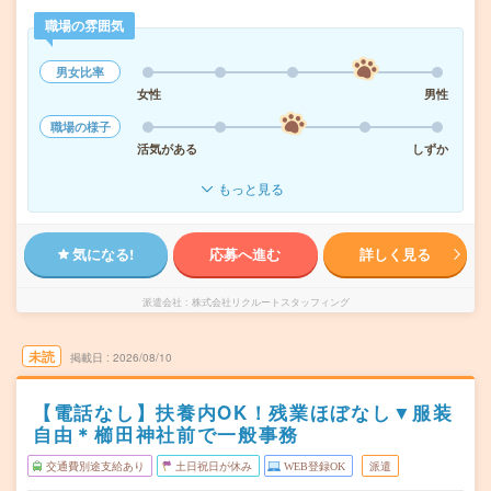
職場の雰囲気
男女比率
女性
男性
職場の様子
活気がある
しずか
もっと見る
気になる!
応募へ進む
詳しく見る
派遣会社
株式会社リクルートスタッフィング
未読
掲載日
2026/08/10
【電話なし】扶養内OK！残業ほぼなし▼服装
自由＊櫛田神社前で一般事務
交通費別途支給あり
土日祝日が休み
WEB登録OK
派遣