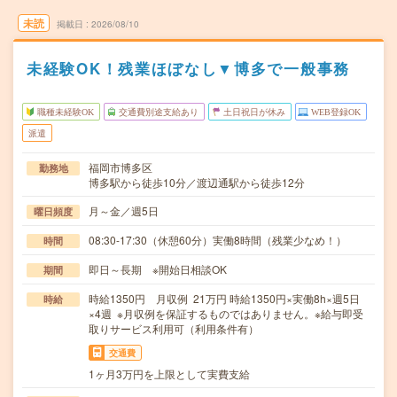
未読
掲載日
2026/08/10
未経験OK！残業ほぼなし▼博多で一般事務
職種未経験OK
交通費別途支給あり
土日祝日が休み
WEB登録OK
派遣
福岡市博多区
勤務地
博多駅から徒歩10分／渡辺通駅から徒歩12分
月～金／週5日
曜日頻度
08:30-17:30（休憩60分）実働8時間（残業少なめ！）
時間
即日～長期 ※開始日相談OK
期間
時給1350円 月収例 21万円 時給1350円×実働8h×週5日
時給
×4週 ※月収例を保証するものではありません。※給与即受
取りサービス利用可（利用条件有）
交通費
1ヶ月3万円を上限として実費支給