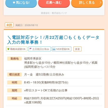
気になる!
応募へ進む
詳しく見る
派遣会社
株式会社パソナ
未読
掲載日
2026/08/10
＼電話対応ナシ！/月22万超〇もくもくデータ
入力の簡単事務！
職種未経験OK
土日祝日が休み
WEB登録OK
派遣
福岡市博多区
勤務地
博多駅から徒歩10分／櫛田神社前駅から徒歩15分／祇園
(福岡県)駅からバス15分
月～金 週5日勤務/土日祝休み
曜日頻度
8:45～18:00(実働8時間/休憩75分)
時間
※即日スタートOKで長期のお仕事
期間
時給1300円 月収例:22万4250円(時給1300円×8時間×20日
時給
+残業10時間)