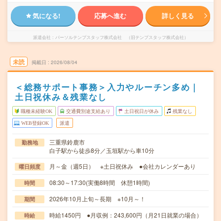
気になる!
応募へ進む
詳しく見る
派遣会社
パーソルテンプスタッフ株式会社 （旧テンプスタッフ株式会社）
未読
掲載日
2026/08/04
＜総務サポート事務＞入力やルーチン多め｜
土日祝休み＆残業なし
職種未経験OK
交通費別途支給あり
土日祝日が休み
残業なし
WEB登録OK
派遣
三重県鈴鹿市
勤務地
白子駅から徒歩8分／玉垣駅から車10分
月～金（週5日） ※土日祝休み ●会社カレンダーあり
曜日頻度
08:30～17:30(実働8時間 休憩1時間)
時間
2026年10月上旬～長期 ※10月～！
期間
時給1450円 ●月収例：243,600円（月21日就業の場合）
時給