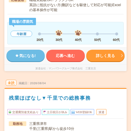
英語に抵抗がない方(翻訳などを駆使して対応が可能)Excel
の基本操作が可能
職場の雰囲気
年齢層
20代
30代
40代
50代
60代
気になる!
応募へ進む
詳しく見る
派遣会社
マンパワーグループ株式会社 三重支店
未読
掲載日
2026/08/04
残業ほぼなし▼千里での総務事務
交通費別途支給あり
土日祝日が休み
WEB登録OK
派遣
三重県津市
勤務地
千里(三重県)駅から徒歩10分