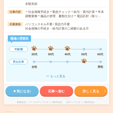
全額支給
＊社会保険手続き＊勤怠チェック＊給与・賞与計算＊年末
仕事内容
調整業務＊備品の管理、書類仕分け＊電話応対（取り…
パソコンスキル不要 / 英語力不要
応募資格
社会保険の手続き・給与計算のご経験のある方
職場の雰囲気
年齢層
20代
30代
40代
50代
60代
男女比率
女性
男性
もっと見る
気になる!
応募へ進む
詳しく見る
派遣会社
パーソルテンプスタッフ株式会社 （旧テンプスタッフ株式会社）