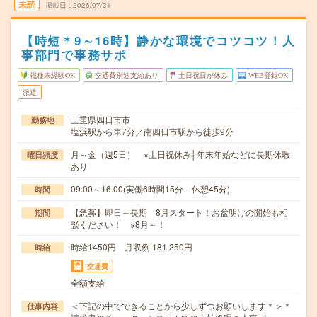
未読
掲載日
2026/07/31
【時短＊9～16時】静かな環境でコツコツ！人
事部門で事務サポ
職種未経験OK
交通費別途支給あり
土日祝日が休み
WEB登録OK
派遣
三重県四日市市
勤務地
塩浜駅から車7分／南四日市駅から徒歩9分
月～金（週5日） ※土日祝休み│年末年始などに長期休暇
曜日頻度
あり
09:00～16:00(実働6時間15分 休憩45分)
時間
【急募】即日～長期 8月スタート！お盆明けの開始も相
期間
談ください！ ※8月～！
時給1450円 月収例 181,250円
時給
交通費
全額支給
＜下記の中でできることから少しずつお願いします＊＞＊
仕事内容