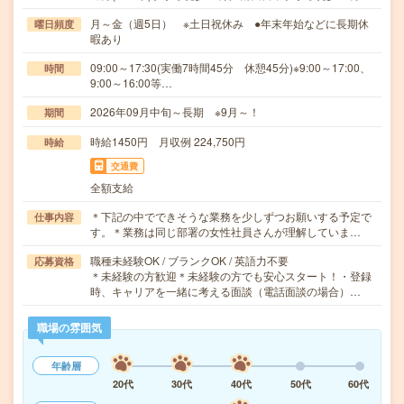
月～金（週5日） ※土日祝休み ●年末年始などに長期休
曜日頻度
暇あり
09:00～17:30(実働7時間45分 休憩45分)※9:00～17:00、
時間
9:00～16:00等…
2026年09月中旬～長期 ※9月～！
期間
時給1450円 月収例 224,750円
時給
交通費
全額支給
＊下記の中でできそうな業務を少しずつお願いする予定で
仕事内容
す。＊業務は同じ部署の女性社員さんが理解していま…
職種未経験OK / ブランクOK / 英語力不要
応募資格
＊未経験の方歓迎＊未経験の方でも安心スタート！・登録
時、キャリアを一緒に考える面談（電話面談の場合）…
職場の雰囲気
年齢層
20代
30代
40代
50代
60代