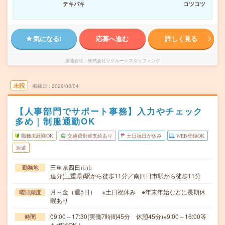
テキパキ
コツコツ
気になる!
応募へ進む
詳しく見る
派遣会社
株式会社リクルートスタッフィング
未読
掲載日
2026/08/04
【人事部門でサポート事務】入力やチェック
多め｜制服通勤OK
職種未経験OK
交通費別途支給あり
土日祝日が休み
WEB登録OK
派遣
三重県四日市市
勤務地
追分(三重県)駅から徒歩11分／南四日市駅から徒歩11分
月～金（週5日） ※土日祝休み ●年末年始などに長期休
曜日頻度
暇あり
09:00～17:30(実働7時間45分 休憩45分)※9:00～16:00等
時間
も相談OK！