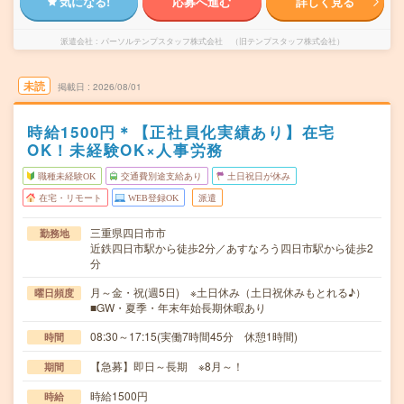
気になる!
応募へ進む
詳しく見る
派遣会社
パーソルテンプスタッフ株式会社 （旧テンプスタッフ株式会社）
未読
掲載日
2026/08/01
時給1500円＊【正社員化実績あり】在宅
OK！未経験OK×人事労務
職種未経験OK
交通費別途支給あり
土日祝日が休み
在宅・リモート
WEB登録OK
派遣
三重県四日市市
勤務地
近鉄四日市駅から徒歩2分／あすなろう四日市駅から徒歩2
分
月～金・祝(週5日) ※土日休み（土日祝休みもとれる♪）
曜日頻度
■GW・夏季・年末年始長期休暇あり
08:30～17:15(実働7時間45分 休憩1時間)
時間
【急募】即日～長期 ※8月～！
期間
時給1500円
時給