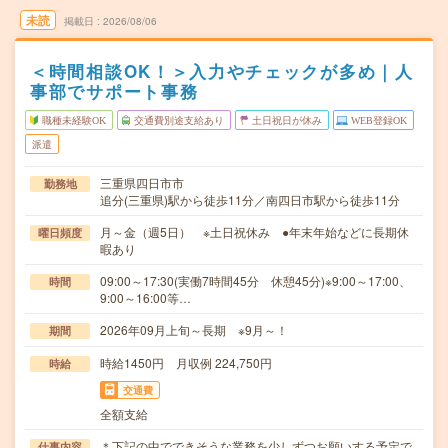
未読
掲載日
2026/08/06
＜時間相談OK！＞入力やチェックが多め｜人
事部でサポート事務
職種未経験OK
交通費別途支給あり
土日祝日が休み
WEB登録OK
派遣
三重県四日市市
勤務地
追分(三重県)駅から徒歩11分／南四日市駅から徒歩11分
月～金（週5日） ※土日祝休み ●年末年始などに長期休
曜日頻度
暇あり
09:00～17:30(実働7時間45分 休憩45分)※9:00～17:00、
時間
9:00～16:00等…
2026年09月上旬～長期 ※9月～！
期間
時給1450円 月収例 224,750円
時給
交通費
全額支給
＊下記の中でできそうな業務を少しずつお願いする予定で
仕事内容