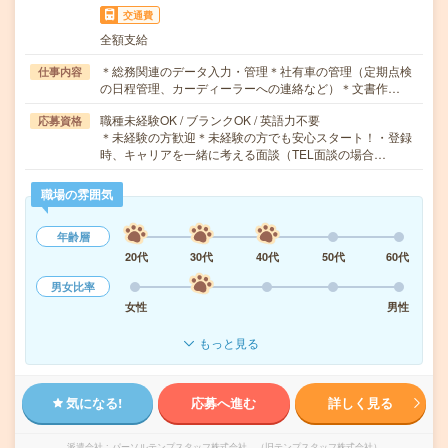
交通費
全額支給
＊総務関連のデータ入力・管理＊社有車の管理（定期点検
仕事内容
の日程管理、カーディーラーへの連絡など）＊文書作…
職種未経験OK / ブランクOK / 英語力不要
応募資格
＊未経験の方歓迎＊未経験の方でも安心スタート！・登録
時、キャリアを一緒に考える面談（TEL面談の場合…
職場の雰囲気
年齢層
20代
30代
40代
50代
60代
男女比率
女性
男性
もっと見る
気になる!
応募へ進む
詳しく見る
派遣会社
パーソルテンプスタッフ株式会社 （旧テンプスタッフ株式会社）