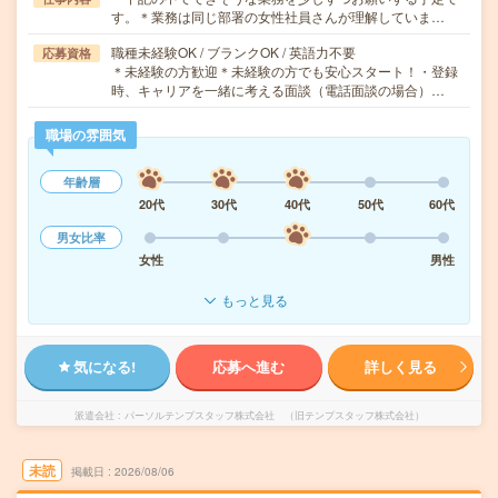
す。＊業務は同じ部署の女性社員さんが理解していま…
職種未経験OK / ブランクOK / 英語力不要
応募資格
＊未経験の方歓迎＊未経験の方でも安心スタート！・登録
時、キャリアを一緒に考える面談（電話面談の場合）…
職場の雰囲気
年齢層
20代
30代
40代
50代
60代
男女比率
女性
男性
もっと見る
気になる!
応募へ進む
詳しく見る
派遣会社
パーソルテンプスタッフ株式会社 （旧テンプスタッフ株式会社）
未読
掲載日
2026/08/06