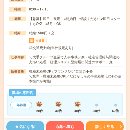
8:30～17:15
時間
【急募】即日～長期 ※開始日ご相談ください♪即日スター
期間
トもOK! ※8月～OK！
時給1500円＋交
時給
交通費
◎交通費支給(当社規定あり)
＼大手グループ企業で人事事務／寮・社宅管理給与関連の
仕事内容
支払い処理・経理システム登録届出関連のサポート庶…
職種未経験OK / ブランクOK / 英語力不要
応募資格
＼業界・職種未経験OK!／なにかしらの事務経験(Excelの基
本操作が可能)
職場の雰囲気
年齢層
20代
30代
40代
50代
60代
気になる!
応募へ進む
詳しく見る