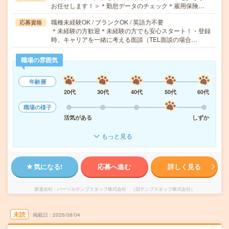
お任せします！＞＊勤怠データのチェック＊雇用保険…
職種未経験OK / ブランクOK / 英語力不要
応募資格
＊未経験の方歓迎＊未経験の方でも安心スタート！・登録
時、キャリアを一緒に考える面談（TEL面談の場合…
職場の雰囲気
年齢層
20代
30代
40代
50代
60代
職場の様子
活気がある
しずか
もっと見る
気になる!
応募へ進む
詳しく見る
派遣会社
パーソルテンプスタッフ株式会社 （旧テンプスタッフ株式会社）
未読
掲載日
2026/08/04