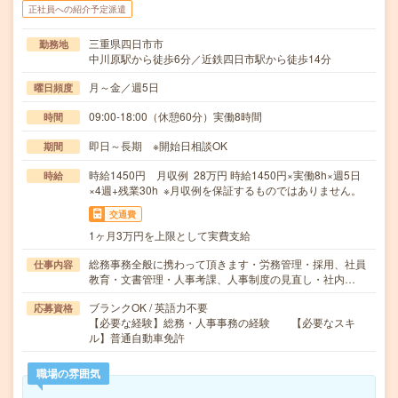
正社員への紹介予定派遣
三重県四日市市
勤務地
中川原駅から徒歩6分／近鉄四日市駅から徒歩14分
月～金／週5日
曜日頻度
09:00-18:00（休憩60分）実働8時間
時間
即日～長期 ※開始日相談OK
期間
時給1450円 月収例 28万円 時給1450円×実働8h×週5日
時給
×4週+残業30h ※月収例を保証するものではありません。
交通費
1ヶ月3万円を上限として実費支給
総務事務全般に携わって頂きます・労務管理・採用、社員
仕事内容
教育・文書管理・人事考課、人事制度の見直し・社内…
ブランクOK / 英語力不要
応募資格
【必要な経験】総務・人事事務の経験 【必要なスキ
ル】普通自動車免許
職場の雰囲気