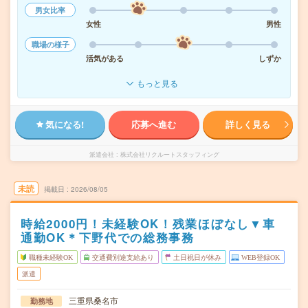
男女比率
女性
男性
職場の様子
活気がある
しずか
もっと見る
気になる!
応募へ進む
詳しく見る
派遣会社
株式会社リクルートスタッフィング
未読
掲載日
2026/08/05
時給2000円！未経験OK！残業ほぼなし▼車
通勤OK＊下野代での総務事務
職種未経験OK
交通費別途支給あり
土日祝日が休み
WEB登録OK
派遣
三重県桑名市
勤務地