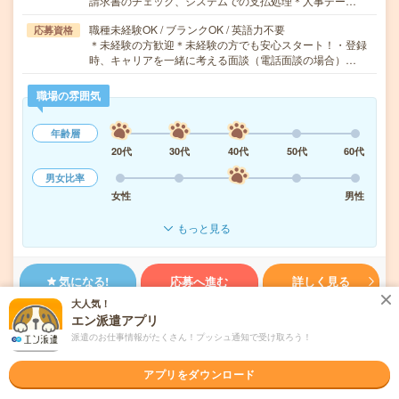
請求書のチェック、システムでの支払処理＊人事デー…
職種未経験OK / ブランクOK / 英語力不要
応募資格
＊未経験の方歓迎＊未経験の方でも安心スタート！・登録
時、キャリアを一緒に考える面談（電話面談の場合）…
職場の雰囲気
年齢層
20代
30代
40代
50代
60代
男女比率
女性
男性
もっと見る
気になる!
応募へ進む
詳しく見る
大人気！
エン派遣アプリ
派遣会社
パーソルテンプスタッフ株式会社 （旧テンプスタッフ株式会社）
派遣のお仕事情報がたくさん！プッシュ通知で受け取ろう！
未読
掲載日
2026/07/30
アプリをダウンロード