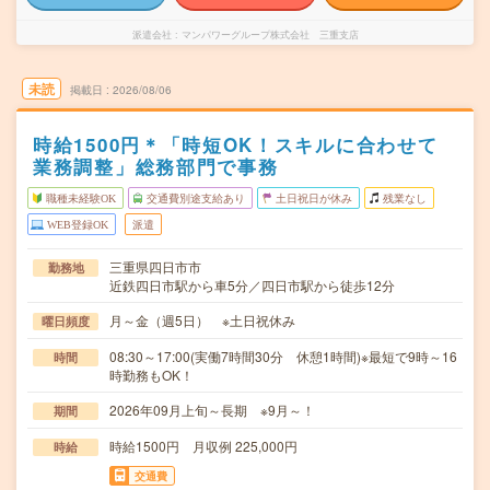
派遣会社
マンパワーグループ株式会社 三重支店
未読
掲載日
2026/08/06
時給1500円＊「時短OK！スキルに合わせて
業務調整」総務部門で事務
職種未経験OK
交通費別途支給あり
土日祝日が休み
残業なし
WEB登録OK
派遣
三重県四日市市
勤務地
近鉄四日市駅から車5分／四日市駅から徒歩12分
月～金（週5日） ※土日祝休み
曜日頻度
08:30～17:00(実働7時間30分 休憩1時間)※最短で9時～16
時間
時勤務もOK！
2026年09月上旬～長期 ※9月～！
期間
時給1500円 月収例 225,000円
時給
交通費