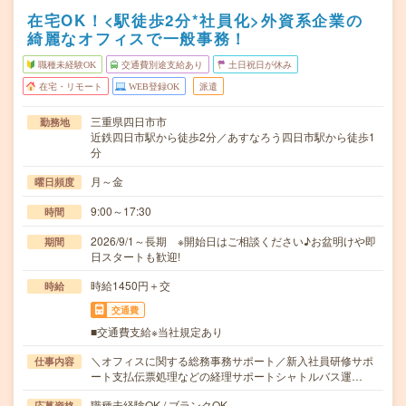
在宅OK！<駅徒歩2分*社員化>外資系企業の
綺麗なオフィスで一般事務！
職種未経験OK
交通費別途支給あり
土日祝日が休み
在宅・リモート
WEB登録OK
派遣
三重県四日市市
勤務地
近鉄四日市駅から徒歩2分／あすなろう四日市駅から徒歩1
分
月～金
曜日頻度
9:00～17:30
時間
2026/9/1～長期 ※開始日はご相談ください♪お盆明けや即
期間
日スタートも歓迎!
時給1450円＋交
時給
交通費
■交通費支給※当社規定あり
＼オフィスに関する総務事務サポート／新入社員研修サポ
仕事内容
ート支払伝票処理などの経理サポートシャトルバス運…
職種未経験OK / ブランクOK
応募資格