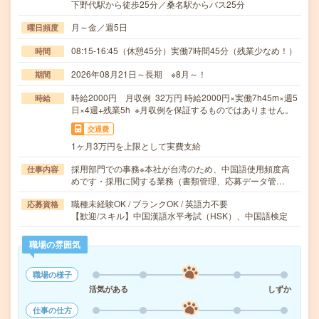
下野代駅から徒歩25分／桑名駅からバス25分
月～金／週5日
曜日頻度
08:15-16:45（休憩45分）実働7時間45分（残業少なめ！）
時間
2026年08月21日～長期 ※8月～！
期間
時給2000円 月収例 32万円 時給2000円×実働7h45m×週5
時給
日×4週+残業5h ※月収例を保証するものではありません。
交通費
1ヶ月3万円を上限として実費支給
採用部門での事務※本社が台湾のため、中国語使用頻度高
仕事内容
めです・採用に関する業務（書類管理、応募データ管…
職種未経験OK / ブランクOK / 英語力不要
応募資格
【歓迎/スキル】中国漢語水平考試（HSK）、中国語検定
職場の雰囲気
職場の様子
活気がある
しずか
仕事の仕方