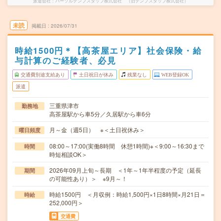
派遣会社
パーソルテンプスタッフ株式会社 （旧テンプスタッフ株式会社）
未読
掲載日
2026/07/31
時給1500円＊【高茶屋エリア】社会保険・給
与計算のご経験者、必見
交通費別途支給あり
土日祝日が休み
残業なし
WEB登録OK
派遣
三重県津市
勤務地
高茶屋駅から車5分／久居駅から車6分
月～金（週5日） ※＜土日祝休み＞
曜日頻度
08:00～17:00(実働8時間 休憩1時間)※＜9:00～16:30まで
時間
時短相談OK＞
2026年09月上旬～長期 ＜1年～1年半程度の予定（延長
期間
の可能性あり）＞ ※9月～！
時給1500円 ＜月収例：時給1,500円×1日8時間×月21日＝
時給
252,000円＞
交通費