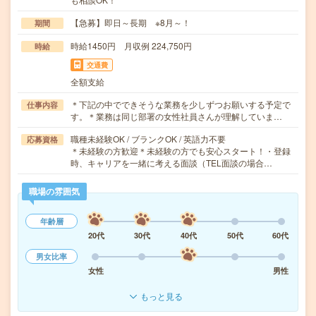
【急募】即日～長期 ※8月～！
期間
時給1450円 月収例 224,750円
時給
交通費
全額支給
＊下記の中でできそうな業務を少しずつお願いする予定で
仕事内容
す。＊業務は同じ部署の女性社員さんが理解していま…
職種未経験OK / ブランクOK / 英語力不要
応募資格
＊未経験の方歓迎＊未経験の方でも安心スタート！・登録
時、キャリアを一緒に考える面談（TEL面談の場合…
職場の雰囲気
年齢層
20代
30代
40代
50代
60代
男女比率
女性
男性
もっと見る