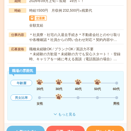
2026年09月上旬～長期 ※9月～！
期間
時給1500円 月収例 232,500円+残業代
時給
交通費
全額支給
＊社員寮・社宅の入退去手続き＊不動産会社とのやり取り
仕事内容
や各種確認＊社員からの問い合わせ対応＊契約内容や…
職種未経験OK / ブランクOK / 英語力不要
応募資格
＊未経験の方歓迎＊未経験の方でも安心スタート！・登録
時、キャリアを一緒に考える面談（電話面談の場合）…
職場の雰囲気
年齢層
20代
30代
40代
50代
60代
男女比率
女性
男性
もっと見る