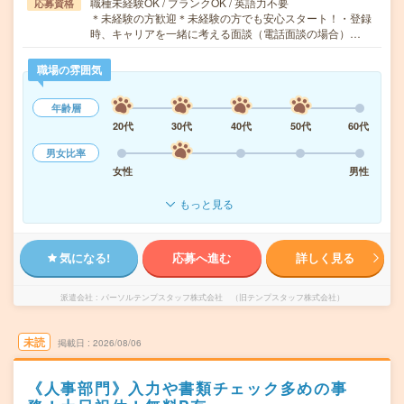
職種未経験OK / ブランクOK / 英語力不要
応募資格
＊未経験の方歓迎＊未経験の方でも安心スタート！・登録
時、キャリアを一緒に考える面談（電話面談の場合）…
職場の雰囲気
年齢層
20代
30代
40代
50代
60代
男女比率
女性
男性
もっと見る
気になる!
応募へ進む
詳しく見る
派遣会社
パーソルテンプスタッフ株式会社 （旧テンプスタッフ株式会社）
未読
掲載日
2026/08/06
《人事部門》入力や書類チェック多めの事