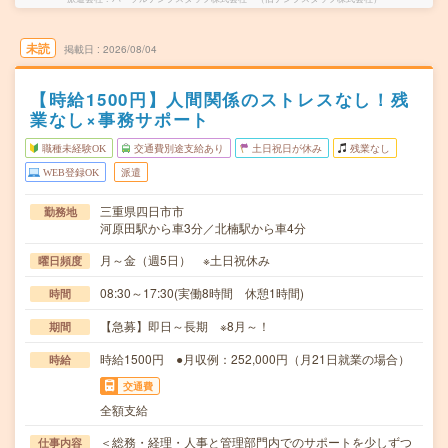
未読
掲載日
2026/08/04
【時給1500円】人間関係のストレスなし！残
業なし×事務サポート
職種未経験OK
交通費別途支給あり
土日祝日が休み
残業なし
WEB登録OK
派遣
三重県四日市市
勤務地
河原田駅から車3分／北楠駅から車4分
月～金（週5日） ※土日祝休み
曜日頻度
08:30～17:30(実働8時間 休憩1時間)
時間
【急募】即日～長期 ※8月～！
期間
時給1500円 ●月収例：252,000円（月21日就業の場合）
時給
交通費
全額支給
＜総務・経理・人事と管理部門内でのサポートを少しずつ
仕事内容