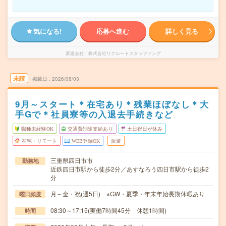
気になる!
応募へ進む
詳しく見る
派遣会社
株式会社リクルートスタッフィング
未読
掲載日
2026/08/03
9月～スタート＊在宅あり＊残業ほぼなし＊大
手Gで＊社員寮等の入退去手続きなど
職種未経験OK
交通費別途支給あり
土日祝日が休み
在宅・リモート
WEB登録OK
派遣
三重県四日市市
勤務地
近鉄四日市駅から徒歩2分／あすなろう四日市駅から徒歩2
分
月～金・祝(週5日) ※GW・夏季・年末年始長期休暇あり
曜日頻度
08:30～17:15(実働7時間45分 休憩1時間)
時間