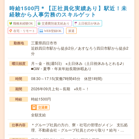
時給1500円＊【正社員化実績あり】駅近！未
経験から人事労務のスキルゲット
職種未経験OK
交通費別途支給あり
土日祝日が休み
在宅・リモート
WEB登録OK
派遣
三重県四日市市
勤務地
近鉄四日市駅から徒歩2分／あすなろう四日市駅から徒歩2
分
月～金・祝(週5日) ※土日休み（土日祝休みもとれる♪）
曜日頻度
■GW・夏季・年末年始長期休暇あり
08:30～17:15(実働7時間45分 休憩1時間)
時間
2026年09月上旬～長期 ※9月～！
期間
時給1500円
時給
交通費
全額支給
＊グループ社員の方の、寮・社宅の管理がメイン 支払処
仕事内容
理、不動産会社・グループ社員とのやり取り＊給与・…