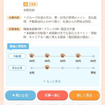
交通費
全額支給
＊グループ社員の方の、寮・社宅の管理がメイン 支払処
仕事内容
理、不動産会社とのやり取り、社員からの問合せ対応…
職種未経験OK / ブランクOK / 英語力不要
応募資格
＊未経験の方歓迎＊未経験の方でも安心スタート！・登録
時、キャリアを一緒に考える面談（電話面談の場合）…
職場の雰囲気
年齢層
20代
30代
40代
50代
60代
男女比率
女性
男性
もっと見る
気になる!
応募へ進む
詳しく見る