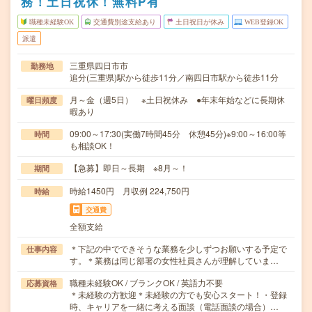
務！土日祝休！無料P有
職種未経験OK
交通費別途支給あり
土日祝日が休み
WEB登録OK
派遣
三重県四日市市
勤務地
追分(三重県)駅から徒歩11分／南四日市駅から徒歩11分
月～金（週5日） ※土日祝休み ●年末年始などに長期休
曜日頻度
暇あり
09:00～17:30(実働7時間45分 休憩45分)※9:00～16:00等
時間
も相談OK！
【急募】即日～長期 ※8月～！
期間
時給1450円 月収例 224,750円
時給
交通費
全額支給
＊下記の中でできそうな業務を少しずつお願いする予定で
仕事内容
す。＊業務は同じ部署の女性社員さんが理解していま…
職種未経験OK / ブランクOK / 英語力不要
応募資格
＊未経験の方歓迎＊未経験の方でも安心スタート！・登録
時、キャリアを一緒に考える面談（電話面談の場合）…