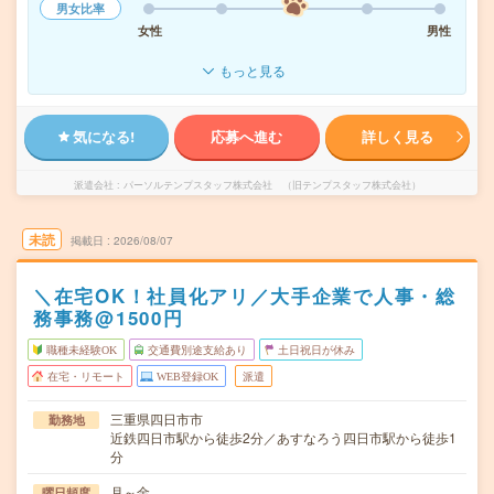
男女比率
女性
男性
もっと見る
気になる!
応募へ進む
詳しく見る
派遣会社
パーソルテンプスタッフ株式会社 （旧テンプスタッフ株式会社）
未読
掲載日
2026/08/07
＼在宅OK！社員化アリ／大手企業で人事・総
務事務@1500円
職種未経験OK
交通費別途支給あり
土日祝日が休み
在宅・リモート
WEB登録OK
派遣
三重県四日市市
勤務地
近鉄四日市駅から徒歩2分／あすなろう四日市駅から徒歩1
分
月～金
曜日頻度