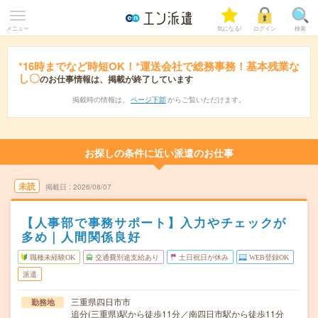
メニュー
気になる!
ログイン
検索
*16時までなど時短OK！*運送会社で総務事務！基本残業な
し〇
のお仕事情報は、掲載が終了しています
掲載時の情報は、
ページ下部
からご覧いただけます。
お探しの条件に近い派遣のお仕事
未読
掲載日
2026/08/07
【人事部で事務サポート】入力やチェックが
多め｜人間関係良好
職種未経験OK
交通費別途支給あり
土日祝日が休み
WEB登録OK
派遣
三重県四日市市
勤務地
追分(三重県)駅から徒歩11分／南四日市駅から徒歩11分