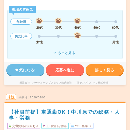
職場の雰囲気
年齢層
20代
30代
40代
50代
60代
男女比率
女性
男性
もっと見る
気になる!
応募へ進む
詳しく見る
派遣会社
パーソルテンプスタッフ株式会社 （旧テンプスタッフ株式会社）
未読
掲載日
2026/08/06
【社員前提】車通勤OK！中川原での総務・人
事・労務
交通費別途支給あり
土日祝日が休み
WEB登録OK