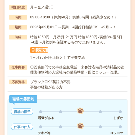
月～金／週5日
曜日頻度
09:00-18:00（休憩60分）実働8時間（残業少なめ！）
時間
2026年09月01日～長期 ※開始日相談OK ※9月～！
期間
時給1350円 月収例 21万円 時給1350円×実働8h×週5日
時給
×4週 ※月収例を保証するものではありません。
交通費
1ヶ月3万円を上限として実費支給
〇総務部門での事務全般電話・来客対応備品や消耗品の管
仕事内容
理郵便物対応入退社時の備品準備・回収ロッカー管理…
ブランクOK / 英語力不要
応募資格
事務の経験がある方
職場の雰囲気
職場の様子
活気がある
しずか
仕事の仕方
テキパキ
コツコツ