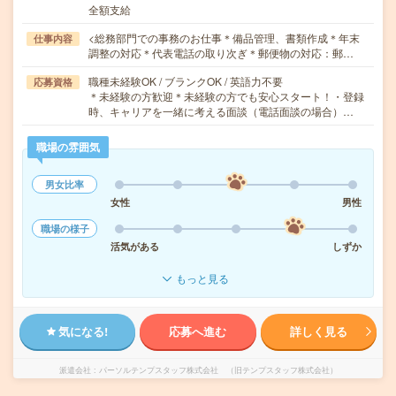
全額支給
<総務部門での事務のお仕事＊備品管理、書類作成＊年末
仕事内容
調整の対応＊代表電話の取り次ぎ＊郵便物の対応：郵…
職種未経験OK / ブランクOK / 英語力不要
応募資格
＊未経験の方歓迎＊未経験の方でも安心スタート！・登録
時、キャリアを一緒に考える面談（電話面談の場合）…
職場の雰囲気
男女比率
女性
男性
職場の様子
活気がある
しずか
もっと見る
気になる!
応募へ進む
詳しく見る
派遣会社
パーソルテンプスタッフ株式会社 （旧テンプスタッフ株式会社）