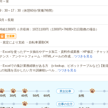
月～金
9：30～17：30（休憩60分/実働7時間）
9月～長期
時給1300円 ☆月収例：19万1100円（1300円×7時間×21日勤務の場合）
交通費
・規定により支給 ・自転車通勤OK
・Excelを使ったデータ抽出やデータ加工・資料作成業務・HP修正・チャッ
ナンス・アンケートフォーム・HTMLメールの作成…
つづきを見る
・Excelでの集計業務経験がある方 (v-lookup、ピポットテーブルなど)【
Lの知識を活かしたい方※訓練校レベル…
つづきを見る
男女比率
20代
30代
40代
50代
60代
女性
仕事の仕方