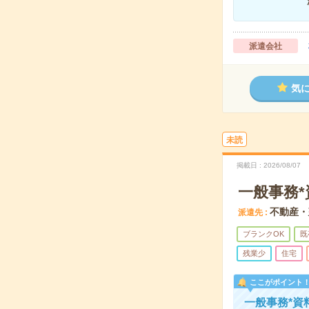
派遣会社
気
未読
掲載日
2026/08/07
一般事務
不動産・
派遣先
ブランクOK
既
残業少
住宅
ここがポイント
一般事務*資