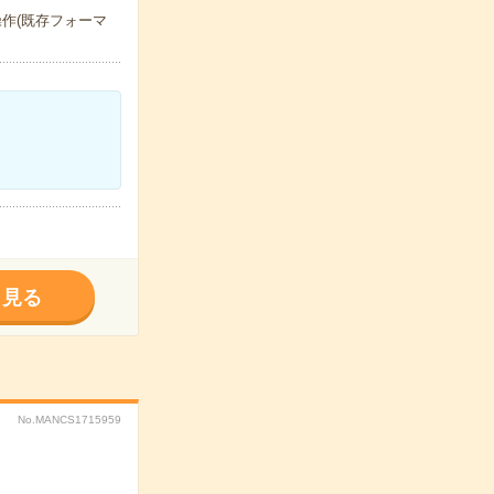
本操作(既存フォーマ
く見る
No.MANCS1715959