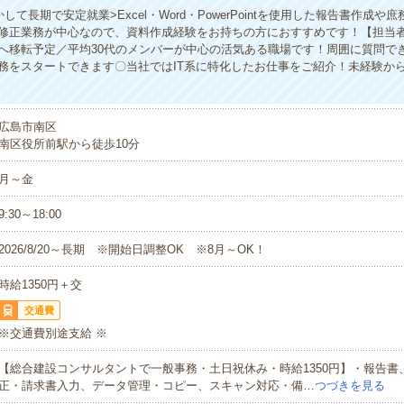
して長期で安定就業>Excel・Word・PowerPointを使用した報告書作成や
修正業務が中心なので、資料作成経験をお持ちの方におすすめです！【担当
へ移転予定／平均30代のメンバーが中心の活気ある職場です！周囲に質問で
務をスタートできます〇当社ではIT系に特化したお仕事をご紹介！未経験か
広島市南区
南区役所前駅から徒歩10分
月～金
9:30～18:00
2026/8/20～長期 ※開始日調整OK ※8月～OK！
時給1350円＋交
交通費
※交通費別途支給 ※
【総合建設コンサルタントで一般事務・土日祝休み・時給1350円】・報告書
正・請求書入力、データ管理・コピー、スキャン対応・備…
つづきを見る