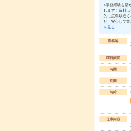
<事務経験を活か
します！資料は
的に広島駅近く
り、安心して業
を見る
勤務地
曜日頻度
時間
期間
時給
仕事内容