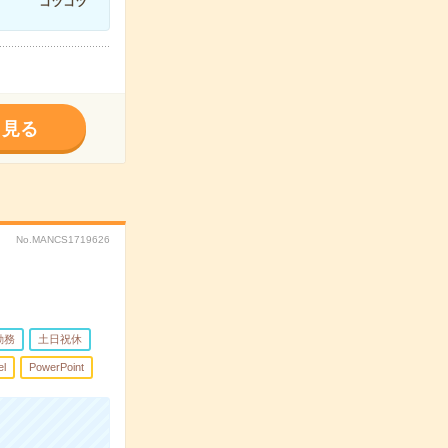
コツコツ
く見る
No.MANCS1719626
勤務
土日祝休
el
PowerPoint