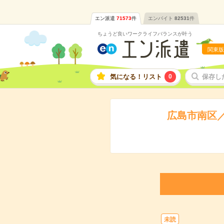
エン派遣
71573
件
エンバイト
82531
件
ちょうど良いワークライフバランスが叶う
関東版
気になる！リスト
0
保存し
広島市南区
未読