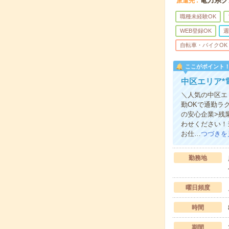
電力系グ
派遣先
職種未経験OK
WEB登録OK
週
自転車・バイクOK
ここがポイント
中区エリア*
＼人気の中区エ
勤OKで通勤ラ
の安心企業>残
わせください！
お仕…
つづきを
勤務地
曜日頻度
時間
期間