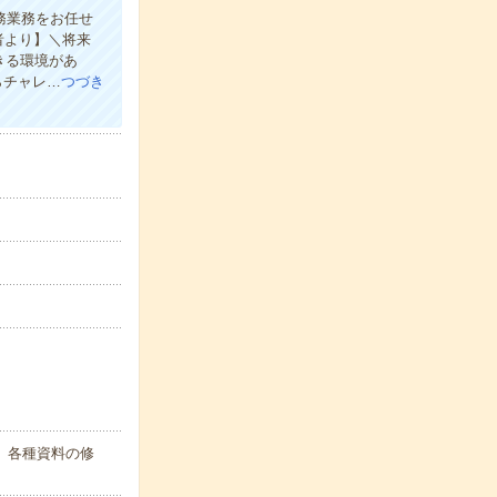
庶務業務をお任せ
者より】＼将来
きる環境があ
らチャレ…
つづき
、各種資料の修