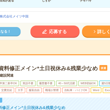
活気がある
しずか
テキパキ
株式会社メイツ中国
応募する
詳し
になる！
*資料修正メイン*土日祝休み&残業少なめ
派遣
建設関連
卒第二新卒OK
英語不要
履歴書不要
40～50代活躍
WEB登録OK
週5日
交費支給
大手
服装自由
職場が禁煙
自転車・バイクOK
Word
Exc
！
料修正メイン*土日祝休み&残業少なめ