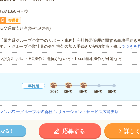
時給1350円＋交
交通費
※交通費支給有(弊社規定有)
【電力系グループ企業でのサポート事務】会社携帯管理に関する事務手続き
す。・グループ企業社員の会社携帯の加入手続きや解約業務・修…
つづきを
<必須スキル>・PC操作に抵抗がない方・Excel基本操作が可能な方
年齢層
20代
30代
40代
50代
60代
マンパワーグループ株式会社 ソリューション・サービス広島支店
応募する
詳し
になる！