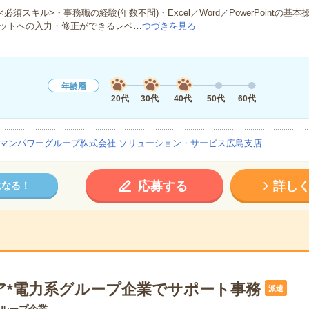
<必須スキル>・事務職の経験(年数不問)・Excel／Word／PowerPointの基
ットへの入力・修正ができるレベ…
つづきを見る
年齢層
20代
30代
40代
50代
60代
マンパワーグループ株式会社 ソリューション・サービス広島支店
応募する
詳し
になる！
ア*電力系グループ企業でサポート事務
派遣