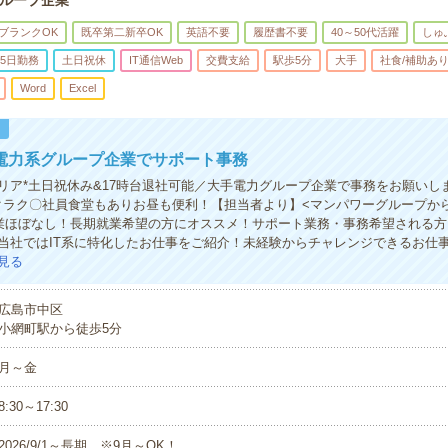
ループ企業
ブランクOK
既卒第二新卒OK
英語不要
履歴書不要
40～50代活躍
しゅ
5日勤務
土日祝休
IT通信Web
交費支給
駅歩5分
大手
社食/補助あ
Word
Excel
！
電力系グループ企業でサポート事務
リア*土日祝休み&17時台退社可能／大手電力グループ企業で事務をお願いし
クラク〇社員食堂もありお昼も便利！【担当者より】<マンパワーグループか
業ほぼなし！長期就業希望の方にオススメ！サポート業務・事務希望される方
当社ではIT系に特化したお仕事をご紹介！未経験からチャレンジできるお仕
見る
広島市中区
小網町駅から徒歩5分
月～金
8:30～17:30
2026/9/1～長期 ※9月～OK！