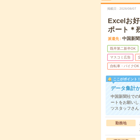
掲載日
2026/08/07
Exce
ポート＊
中国新聞
派遣先
既卒第二新卒OK
マスコミ広告
自転車・バイクOK
ここがポイント
データ集計
中国新聞社での
ートをお願いし
ツスタッフさん
勤務地