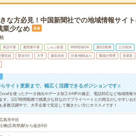
lお好きな方必見！中国新聞社での地域情報サイ
残業少なめ
派遣
社
英語不要
履歴書不要
しゅふ歓迎
WEB登録OK
週5日勤務
土日祝休
交費支給
駅歩5分
大手
服装自由
社食/補助あり
職場が禁煙
派遣多
！
からサイト更新まで、幅広く活躍できるポジションです♬
Excelを使ったデータ抽出やデータ加工やHPの修正、電話対応など地域情報
ます。1日7時間勤務で残業少な目なのでプライベートとの両立のしやすいお仕
も多数活躍中で、大手企業で安定して働きたい方にオススメです！
広島市中区
土橋(広島県)駅から徒歩5分