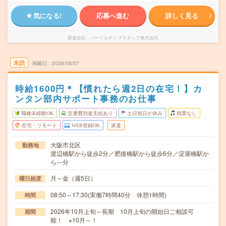
気になる!
応募へ進む
詳しく見る
派遣会社
パーソルテンプスタッフ株式会社
未読
掲載日
2026/08/07
時給1600円＊【慣れたら週2日の在宅！】カ
ンタン部内サポート事務のお仕事
職種未経験OK
交通費別途支給あり
土日祝日が休み
残業なし
在宅・リモート
WEB登録OK
派遣
大阪市北区
勤務地
渡辺橋駅から徒歩2分／肥後橋駅から徒歩6分／淀屋橋駅か
ら---分
月～金（週5日）
曜日頻度
08:50～17:30(実働7時間40分 休憩1時間)
時間
2026年10月上旬～長期 10月上旬の開始日ご相談可
期間
能！ ※10月～！