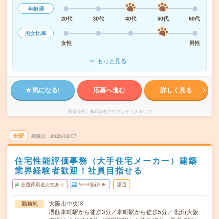
年齢層
20代
30代
40代
50代
60代
男女比率
女性
男性
もっと見る
気になる!
応募へ進む
詳しく見る
派遣会社
株式会社アヴァンティスタッフ
未読
掲載日
2026/08/07
住宅性能評価事務（大手住宅メーカー）建築
業界経験者歓迎！社員目指せる
交通費別途支給あり
WEB登録OK
派遣
大阪市中央区
勤務地
堺筋本町駅から徒歩3分／本町駅から徒歩5分／北浜(大阪