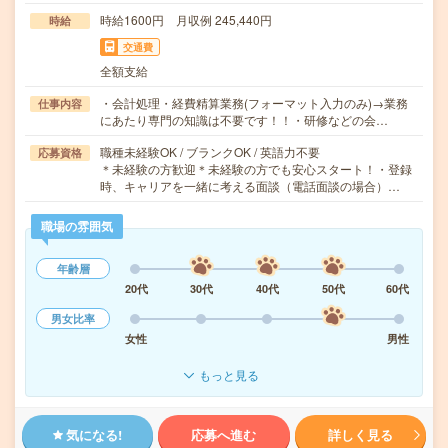
時給1600円 月収例 245,440円
時給
交通費
全額支給
・会計処理・経費精算業務(フォーマット入力のみ)→業務
仕事内容
にあたり専門の知識は不要です！！・研修などの会…
職種未経験OK / ブランクOK / 英語力不要
応募資格
＊未経験の方歓迎＊未経験の方でも安心スタート！・登録
時、キャリアを一緒に考える面談（電話面談の場合）…
職場の雰囲気
年齢層
20代
30代
40代
50代
60代
男女比率
女性
男性
もっと見る
気になる!
応募へ進む
詳しく見る