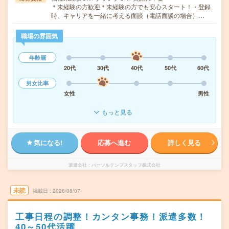
＊未経験の方歓迎＊未経験の方でも安心スタート！・登録
時、キャリアを一緒に考える面談（電話面談の場合）…
職場の雰囲気
年齢層
20代
30代
40代
50代
60代
男女比率
女性
男性
もっと見る
気になる!
応募へ進む
詳しく見る
派遣会社
パーソルテンプスタッフ株式会社
未読
掲載日
2026/08/07
工事日程の調整！カンタン事務！派遣多数！
40～50代活躍