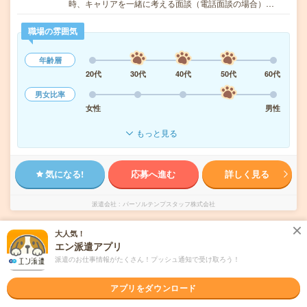
時、キャリアを一緒に考える面談（電話面談の場合）…
職場の雰囲気
年齢層
20代
30代
40代
50代
60代
男女比率
女性
男性
もっと見る
気になる!
応募へ進む
詳しく見る
派遣会社
パーソルテンプスタッフ株式会社
大人気！
未読
掲載日
2026/08/07
エン派遣アプリ
派遣のお仕事情報がたくさん！プッシュ通知で受け取ろう！
正社員登用実績あり＊【高時給1550円】派遣
スタッフ活躍中！長期！カンタン事務
アプリをダウンロード
職種未経験OK
交通費別途支給あり
WEB登録OK
派遣