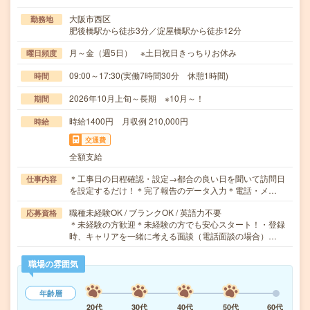
大阪市西区
勤務地
肥後橋駅から徒歩3分／淀屋橋駅から徒歩12分
月～金（週5日） ※土日祝日きっちりお休み
曜日頻度
09:00～17:30(実働7時間30分 休憩1時間)
時間
2026年10月上旬～長期 ※10月～！
期間
時給1400円 月収例 210,000円
時給
交通費
全額支給
＊工事日の日程確認・設定→都合の良い日を聞いて訪問日
仕事内容
を設定するだけ！＊完了報告のデータ入力＊電話・メ…
職種未経験OK / ブランクOK / 英語力不要
応募資格
＊未経験の方歓迎＊未経験の方でも安心スタート！・登録
時、キャリアを一緒に考える面談（電話面談の場合）…
職場の雰囲気
年齢層
20代
30代
40代
50代
60代