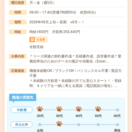
月～金（週5日）
曜日頻度
09:00～17:40(実働7時間55分 休憩45分)
時間
2026年09月上旬～長期 ※9月～！
期間
時給1600円 月収例 253,440円
時給
交通費
全額支給
＊リース関連の契約書作成＊見積書作成、請求書作成＊業
仕事内容
務効率化のためのデータの集計や自動化（Excel…
職種未経験OK / ブランクOK / パソコンスキル不要 / 英語力
応募資格
不要
＊未経験の方歓迎＊未経験の方でも安心スタート！・登録
時、キャリアを一緒に考える面談（電話面談の場合）…
職場の雰囲気
年齢層
20代
30代
40代
50代
60代
男女比率
女性
男性