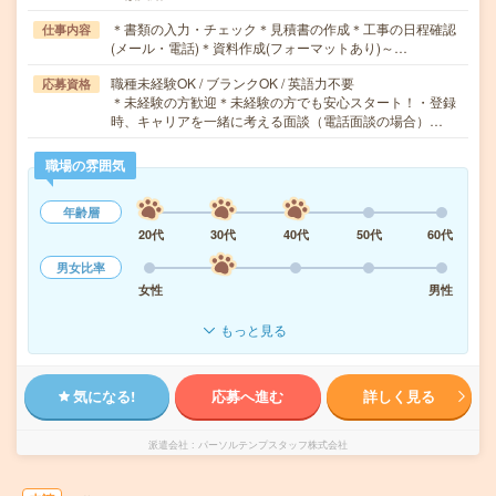
＊書類の入力・チェック＊見積書の作成＊工事の日程確認
仕事内容
(メール・電話)＊資料作成(フォーマットあり)～…
職種未経験OK / ブランクOK / 英語力不要
応募資格
＊未経験の方歓迎＊未経験の方でも安心スタート！・登録
時、キャリアを一緒に考える面談（電話面談の場合）…
職場の雰囲気
年齢層
20代
30代
40代
50代
60代
男女比率
女性
男性
もっと見る
気になる!
応募へ進む
詳しく見る
派遣会社
パーソルテンプスタッフ株式会社