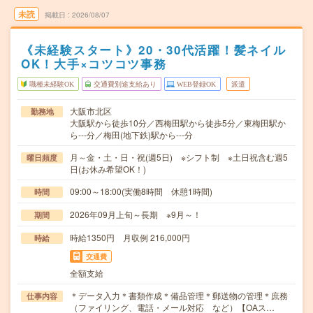
未読
掲載日
2026/08/07
《未経験スタート》20・30代活躍！髪ネイル
OK！大手×コツコツ事務
職種未経験OK
交通費別途支給あり
WEB登録OK
派遣
大阪市北区
勤務地
大阪駅から徒歩10分／西梅田駅から徒歩5分／東梅田駅か
ら---分／梅田(地下鉄)駅から---分
月～金・土・日・祝(週5日) ※シフト制 ※土日祝含む週5
曜日頻度
日(お休み希望OK！)
09:00～18:00(実働8時間 休憩1時間)
時間
2026年09月上旬～長期 ※9月～！
期間
時給1350円 月収例 216,000円
時給
交通費
全額支給
＊データ入力＊書類作成＊備品管理＊郵送物の管理＊庶務
仕事内容
（ファイリング、電話・メール対応 など）【OAス…