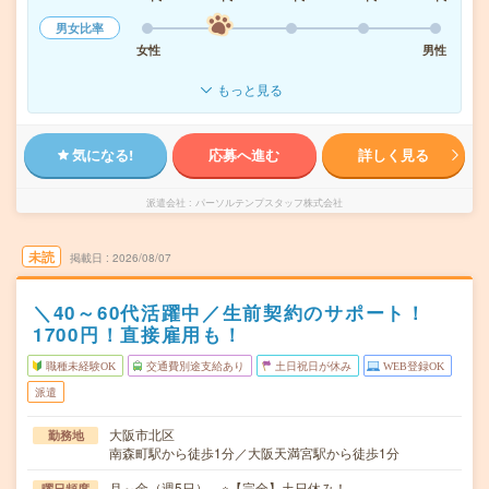
男女比率
女性
男性
もっと見る
気になる!
応募へ進む
詳しく見る
派遣会社
パーソルテンプスタッフ株式会社
未読
掲載日
2026/08/07
＼40～60代活躍中／生前契約のサポート！
1700円！直接雇用も！
職種未経験OK
交通費別途支給あり
土日祝日が休み
WEB登録OK
派遣
大阪市北区
勤務地
南森町駅から徒歩1分／大阪天満宮駅から徒歩1分
月～金（週5日） ※【完全】土日休み！
曜日頻度