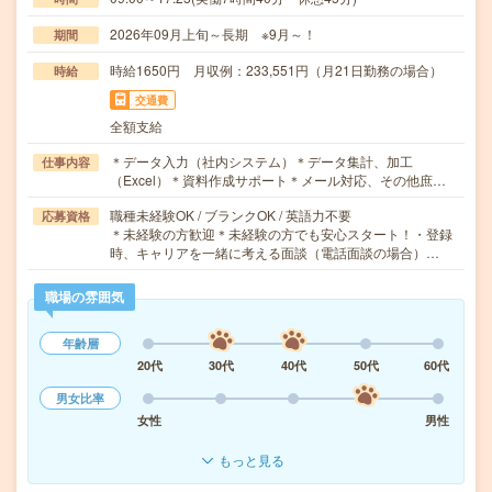
2026年09月上旬～長期 ※9月～！
期間
時給1650円 月収例：233,551円（月21日勤務の場合）
時給
交通費
全額支給
＊データ入力（社内システム）＊データ集計、加工
仕事内容
（Excel）＊資料作成サポート＊メール対応、その他庶…
職種未経験OK / ブランクOK / 英語力不要
応募資格
＊未経験の方歓迎＊未経験の方でも安心スタート！・登録
時、キャリアを一緒に考える面談（電話面談の場合）…
職場の雰囲気
年齢層
20代
30代
40代
50代
60代
男女比率
女性
男性
もっと見る