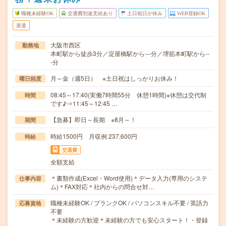
職種未経験OK
交通費別途支給あり
土日祝日が休み
WEB登録OK
派遣
大阪市西区
勤務地
本町駅から徒歩3分／淀屋橋駅から---分／堺筋本町駅から--
-分
月～金（週5日） ※土日祝はしっかりお休み！
曜日頻度
08:45～17:40(実働7時間55分 休憩1時間)※休憩は交代制
時間
です♪⇒11:45～12:45 …
【急募】即日～長期 ※8月～！
期間
時給1500円 月収例 237,600円
時給
交通費
全額支給
＊書類作成(Excel・Word使用)＊データ入力(専用のシステ
仕事内容
ム)＊FAX対応＊社内からの問合せ対…
職種未経験OK / ブランクOK / パソコンスキル不要 / 英語力
応募資格
不要
＊未経験の方歓迎＊未経験の方でも安心スタート！・登録