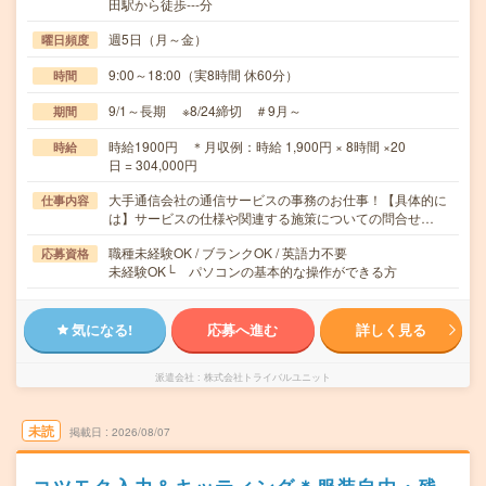
田駅から徒歩---分
週5日（月～金）
曜日頻度
9:00～18:00（実8時間 休60分）
時間
9/1～長期 ※8/24締切 ＃9月～
期間
時給1900円 ＊月収例：時給 1,900円 × 8時間 ×20
時給
日 = 304,000円
大手通信会社の通信サービスの事務のお仕事！【具体的に
仕事内容
は】サービスの仕様や関連する施策についての問合せ…
職種未経験OK / ブランクOK / 英語力不要
応募資格
未経験OK└ パソコンの基本的な操作ができる方
気になる!
応募へ進む
詳しく見る
派遣会社
株式会社トライバルユニット
未読
掲載日
2026/08/07