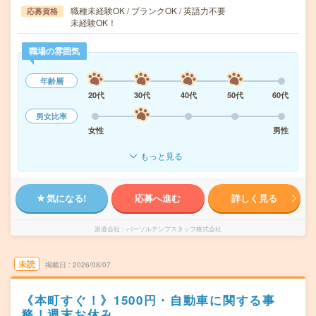
職種未経験OK / ブランクOK / 英語力不要
応募資格
未経験OK！
職場の雰囲気
年齢層
20代
30代
40代
50代
60代
男女比率
女性
男性
もっと見る
気になる!
応募へ進む
詳しく見る
派遣会社
パーソルテンプスタッフ株式会社
未読
掲載日
2026/08/07
《本町すぐ！》1500円・自動車に関する事
務！週末お休み