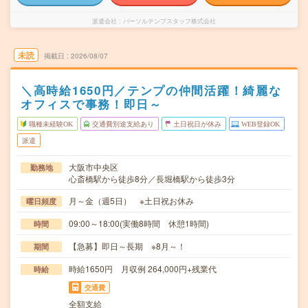
派遣会社
パーソルテンプスタッフ株式会社
未読
掲載日
2026/08/07
＼高時給1650円／テンプの仲間活躍！綺麗な
オフィスで事務！即日～
職種未経験OK
交通費別途支給あり
土日祝日が休み
WEB登録OK
派遣
大阪市中央区
勤務地
心斎橋駅から徒歩8分／長堀橋駅から徒歩3分
月～金（週5日） ※土日祝お休み
曜日頻度
09:00～18:00(実働8時間 休憩1時間)
時間
【急募】即日～長期 ※8月～！
期間
時給1650円 月収例 264,000円+残業代
時給
交通費
全額支給