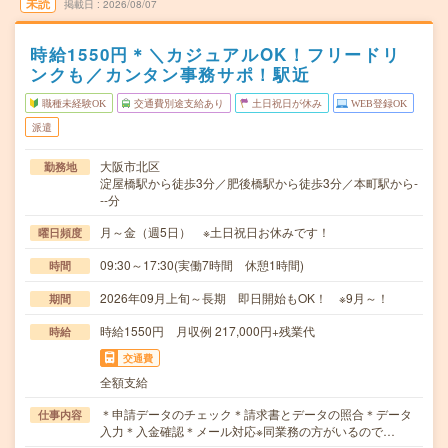
未読
掲載日
2026/08/07
時給1550円＊＼カジュアルOK！フリードリ
ンクも／カンタン事務サポ！駅近
職種未経験OK
交通費別途支給あり
土日祝日が休み
WEB登録OK
派遣
大阪市北区
勤務地
淀屋橋駅から徒歩3分／肥後橋駅から徒歩3分／本町駅から-
--分
月～金（週5日） ※土日祝日お休みです！
曜日頻度
09:30～17:30(実働7時間 休憩1時間)
時間
2026年09月上旬～長期 即日開始もOK！ ※9月～！
期間
時給1550円 月収例 217,000円+残業代
時給
交通費
全額支給
＊申請データのチェック＊請求書とデータの照合＊データ
仕事内容
入力＊入金確認＊メール対応※同業務の方がいるので…