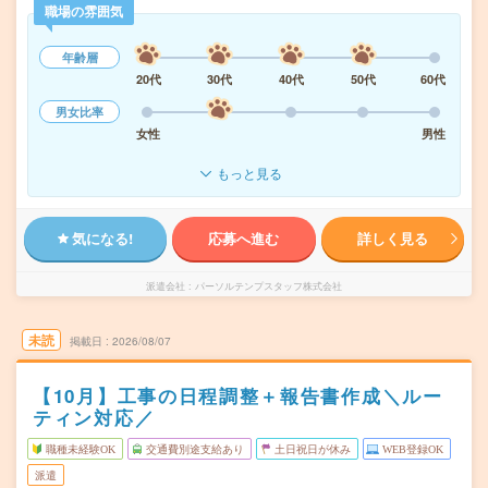
職場の雰囲気
年齢層
20代
30代
40代
50代
60代
男女比率
女性
男性
もっと見る
気になる!
応募へ進む
詳しく見る
派遣会社
パーソルテンプスタッフ株式会社
未読
掲載日
2026/08/07
【10月】工事の日程調整＋報告書作成＼ルー
ティン対応／
職種未経験OK
交通費別途支給あり
土日祝日が休み
WEB登録OK
派遣