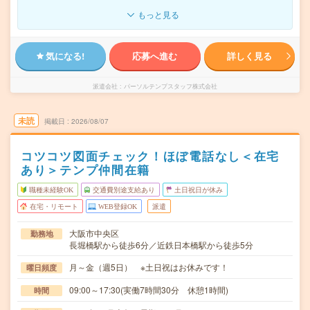
もっと見る
気になる!
応募へ進む
詳しく見る
派遣会社
パーソルテンプスタッフ株式会社
未読
掲載日
2026/08/07
コツコツ図面チェック！ほぼ電話なし＜在宅
あり＞テンプ仲間在籍
職種未経験OK
交通費別途支給あり
土日祝日が休み
在宅・リモート
WEB登録OK
派遣
大阪市中央区
勤務地
長堀橋駅から徒歩6分／近鉄日本橋駅から徒歩5分
月～金（週5日） ※土日祝はお休みです！
曜日頻度
09:00～17:30(実働7時間30分 休憩1時間)
時間