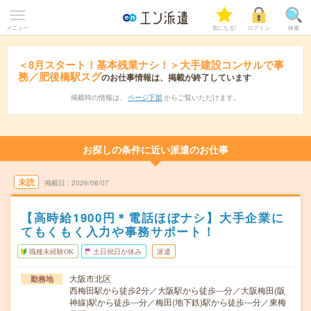
メニュー
気になる!
ログイン
検索
＜8月スタート！基本残業ナシ！＞大手建設コンサルで事
務／肥後橋駅スグ
のお仕事情報は、掲載が終了しています
掲載時の情報は、
ページ下部
からご覧いただけます。
お探しの条件に近い派遣のお仕事
未読
掲載日
2026/08/07
【高時給1900円＊電話ほぼナシ】大手企業に
てもくもく入力や事務サポート！
職種未経験OK
土日祝日が休み
派遣
大阪市北区
勤務地
西梅田駅から徒歩2分／大阪駅から徒歩---分／大阪梅田(阪
神線)駅から徒歩---分／梅田(地下鉄)駅から徒歩---分／東梅