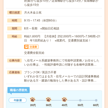
府)駅から徒歩10分／淀屋橋駅から徒歩13分／長堀橋駅か
ら徒歩15分
月火木金土祝
曜日頻度
9:15～17:45（休憩60分）
時間
8月～長期 ※開始日応相談
期間
時給1,600円 【月収例】252,000円＝1600円×7.5時間×21
時給
日 年1回昇給あり！ ※残業代、交通費別途支給！
交通費
交通費全額支給
＼住宅メーカ系建築事務所にて性能申請業務／お任せした
仕事内容
いお仕事は、・性能評価申請に付随する各種申請業務…
ブランクOK / 英語力不要
応募資格
いずれか当てはまる方・住宅メーカーでの設計関連事務経
験がある方・建築の勉強をした事がある方・設計事務…
職場の雰囲気
年齢層
20代
30代
40代
50代
60代