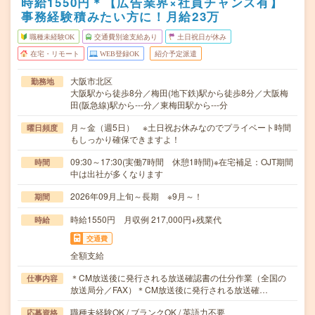
時給1550円＊【広告業界×社員チャンス有】
事務経験積みたい方に！月給23万
職種未経験OK
交通費別途支給あり
土日祝日が休み
在宅・リモート
WEB登録OK
紹介予定派遣
大阪市北区
勤務地
大阪駅から徒歩8分／梅田(地下鉄)駅から徒歩8分／大阪梅
田(阪急線)駅から---分／東梅田駅から---分
月～金（週5日） ※土日祝お休みなのでプライベート時間
曜日頻度
もしっかり確保できますよ！
09:30～17:30(実働7時間 休憩1時間)※在宅補足：OJT期間
時間
中は出社が多くなります
2026年09月上旬～長期 ※9月～！
期間
時給1550円 月収例 217,000円+残業代
時給
交通費
全額支給
＊CM放送後に発行される放送確認書の仕分作業（全国の
仕事内容
放送局分／FAX）＊CM放送後に発行される放送確…
職種未経験OK / ブランクOK / 英語力不要
応募資格