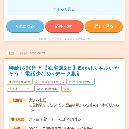
もっと見る
気になる!
応募へ進む
詳しく見る
派遣会社
パーソルテンプスタッフ株式会社
未読
掲載日
2026/08/07
時給1650円＊【在宅週2日】Excelスキルいか
そう！電話少なめ×データ集計
職種未経験OK
交通費別途支給あり
土日祝日が休み
在宅・リモート
WEB登録OK
派遣
大阪市北区
勤務地
淀屋橋駅から徒歩9分／肥後橋駅から徒歩4分／本町駅から-
--分
月～金（週5日） ※土日祝お休み
曜日頻度
09:00～17:25(実働7時間40分 休憩45分)
時間