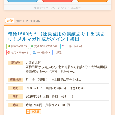
派遣会社
パーソルテンプスタッフ株式会社
未読
掲載日
2026/08/07
時給1500円＊【社員登用の実績あり】出張あ
り！メルマガ作成がメイン！梅田
職種未経験OK
交通費別途支給あり
土日祝日が休み
在宅・リモート
WEB登録OK
派遣
大阪市北区
勤務地
西梅田駅から徒歩4分／北新地駅から徒歩5分／大阪梅田(阪
神線)駅から---分／東梅田駅から---分
月～金（週5日） ※土日祝は完全お休み
曜日頻度
09:30～18:10(実働7時間40分 休憩1時間)
時間
2026年09月上旬～長期 ※9月～！
期間
時給1500円 月収例 230,100円
時給
交通費