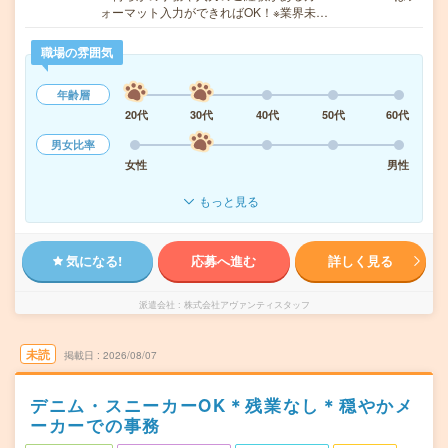
ォーマット入力ができればOK！※業界未…
職場の雰囲気
年齢層
20代
30代
40代
50代
60代
男女比率
女性
男性
もっと見る
気になる!
応募へ進む
詳しく見る
派遣会社
株式会社アヴァンティスタッフ
未読
掲載日
2026/08/07
デニム・スニーカーOK＊残業なし＊穏やかメ
ーカーでの事務