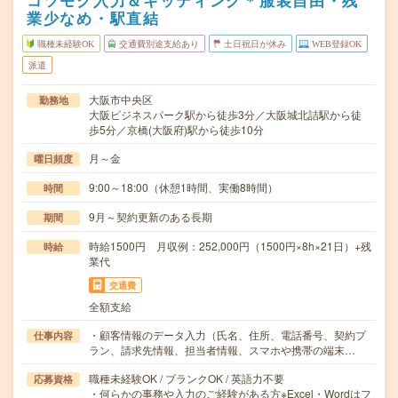
コツモク入力＆キッティング＊服装自由・残
業少なめ・駅直結
職種未経験OK
交通費別途支給あり
土日祝日が休み
WEB登録OK
派遣
大阪市中央区
勤務地
大阪ビジネスパーク駅から徒歩3分／大阪城北詰駅から徒
歩5分／京橋(大阪府)駅から徒歩10分
月～金
曜日頻度
9:00～18:00（休憩1時間、実働8時間）
時間
9月～契約更新のある長期
期間
時給1500円 月収例：252,000円（1500円×8h×21日）+残
時給
業代
交通費
全額支給
・顧客情報のデータ入力（氏名、住所、電話番号、契約プ
仕事内容
ラン、請求先情報、担当者情報、スマホや携帯の端末…
職種未経験OK / ブランクOK / 英語力不要
応募資格
・何らかの事務や入力のご経験がある方※Excel・Wordはフ