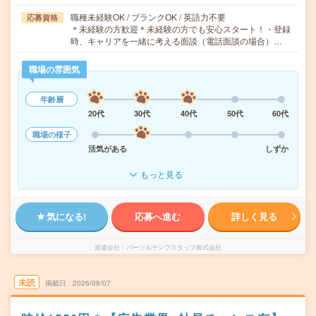
職種未経験OK / ブランクOK / 英語力不要
応募資格
＊未経験の方歓迎＊未経験の方でも安心スタート！・登録
時、キャリアを一緒に考える面談（電話面談の場合）…
職場の雰囲気
年齢層
20代
30代
40代
50代
60代
職場の様子
活気がある
しずか
もっと見る
気になる!
応募へ進む
詳しく見る
派遣会社
パーソルテンプスタッフ株式会社
未読
掲載日
2026/08/07