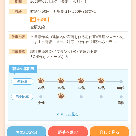
2026年09月上旬～長期 ※9月～！
期間
時給1450円 月収例 217,500円+残業代
時給
交通費
全額支給
＊書類作成→建物内の図面を作るお仕事※専用システム使
仕事内容
います＊電話・メール対応 →社内の対応のみ＊専…
職種未経験OK / ブランクOK / 英語力不要
応募資格
PC操作がスムーズな方
職場の雰囲気
年齢層
20代
30代
40代
50代
60代
男女比率
女性
男性
もっと見る
気になる!
応募へ進む
詳しく見る