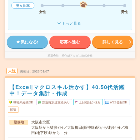
男女比率
女性
男性
もっと見る
気になる!
応募へ進む
詳しく見る
派遣会社
旭化成アミダス株式会社
未読
掲載日
2026/08/07
【Excel|マクロスキル活かす】40.50代活躍
中！データ集計・作成
職種未経験OK
交通費別途支給あり
土日祝日が休み
WEB登録OK
派遣
大阪市北区
勤務地
大阪駅から徒歩7分／大阪梅田(阪神線)駅から徒歩4分／梅
田(地下鉄)駅から---分