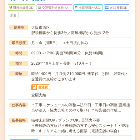
職種未経験OK
交通費別途支給あり
土日祝日が休み
WEB登録OK
派遣
大阪市西区
勤務地
肥後橋駅から徒歩3分／淀屋橋駅から徒歩12分
月～金（週5日） ※土日祝お休み！
曜日頻度
09:00～17:30(実働7時間30分 休憩1時間)
時間
2026年10月上旬～長期 ※10月～！
期間
時給1400円 月収例 210,000円+残業代 別途、残業代・
時給
交通費の支給がございます
交通費
全額支給
＊工事スケジュールの調整→訪問日・工事日の調整(営業担
仕事内容
当や法人・協力会社とのやり取り）＊報告書の作成…
職種未経験OK / ブランクOK / 英語力不要
応募資格
＊未経験の方歓迎＊未経験の方でも安心スタート！・登録
時、キャリアを一緒に考える面談（電話面談の場合）…