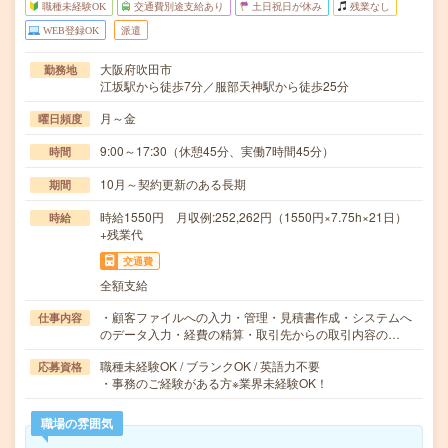
職種未経験OK
交通費別途支給あり
土日祝日が休み
残業なし
WEB登録OK
派遣
大阪府吹田市
勤務地
江坂駅から徒歩7分／服部天神駅から徒歩25分
月～金
曜日頻度
9:00～17:30（休憩45分、実働7時間45分）
時間
10月～契約更新のある長期
期間
時給1550円 月収例:252,262円（1550円×7.75h×21日）
時給
+残業代
交通費
全額支給
・顧客ファイルへの入力・管理・見積書作成・システムへ
仕事内容
のデータ入力・経費の精算・取引先からの取引内容の…
職種未経験OK / ブランクOK / 英語力不要
応募資格
・事務のご経験がある方※業界未経験OK！
職場の雰囲気