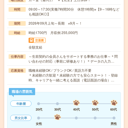
09:00～17:30(実働7時間30分 休憩1時間)※【9～16時など
時間
も相談OK◎】
2026年09月上旬～長期 ※9月～！
期間
時給1700円 月収例 255,000円
時給
交通費
全額支給
～生前契約の会員さんをサポートする事務のお仕事～＊問
仕事内容
い合わせの対応（事前に研修あり！）＊データの入力…
職種未経験OK / ブランクOK / 英語力不要
応募資格
＊未経験の方歓迎＊未経験の方でも安心スタート！・登録
時、キャリアを一緒に考える面談（電話面談の場合）…
職場の雰囲気
年齢層
20代
30代
40代
50代
60代
男女比率
女性
男性