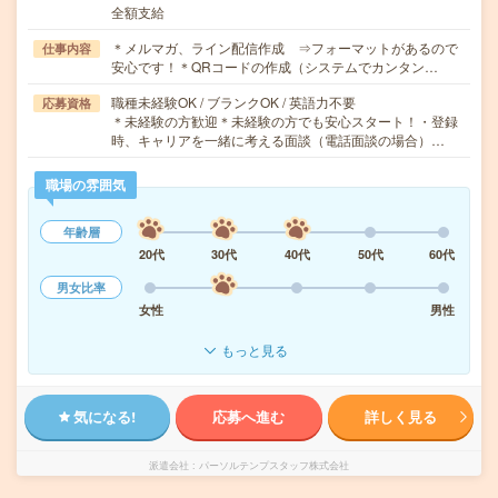
全額支給
＊メルマガ、ライン配信作成 ⇒フォーマットがあるので
仕事内容
安心です！＊QRコードの作成（システムでカンタン…
職種未経験OK / ブランクOK / 英語力不要
応募資格
＊未経験の方歓迎＊未経験の方でも安心スタート！・登録
時、キャリアを一緒に考える面談（電話面談の場合）…
職場の雰囲気
年齢層
20代
30代
40代
50代
60代
男女比率
女性
男性
もっと見る
気になる!
応募へ進む
詳しく見る
派遣会社
パーソルテンプスタッフ株式会社