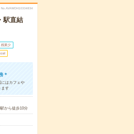
No.AVAWOH10334834
・駅直結
残業少
xcel
務＊
辺にはカフェや
きます
駅から徒歩10分