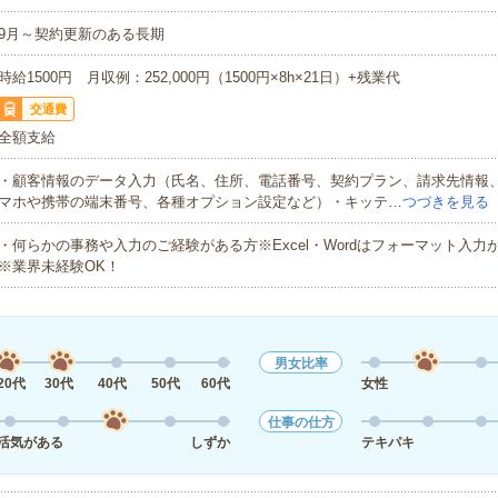
9月～契約更新のある長期
時給1500円 月収例：252,000円（1500円×8h×21日）+残業代
交通費
全額支給
・顧客情報のデータ入力（氏名、住所、電話番号、契約プラン、請求先情報
マホや携帯の端末番号、各種オプション設定など）・キッテ…
つづきを見る
・何らかの事務や入力のご経験がある方※Excel・Wordはフォーマット入力
※業界未経験OK！
男女比率
20代
30代
40代
50代
60代
女性
仕事の仕方
活気がある
しずか
テキパキ