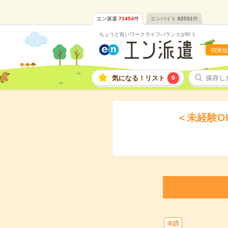
エン派遣
71454
件
エンバイト
82531
件
ちょうど良いワークライフバランスが叶う
関東版
気になる！リスト
0
保存し
＜未経験O
未読