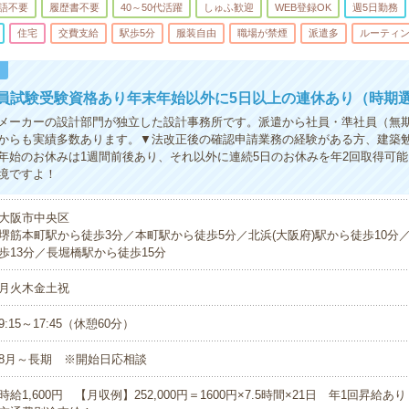
語不要
履歴書不要
40～50代活躍
しゅふ歓迎
WEB登録OK
週5日勤務
住宅
交費支給
駅歩5分
服装自由
職場が禁煙
派遣多
ルーティ
！
員試験受験資格あり年末年始以外に5日以上の連休あり（時期
メーカーの設計部門が独立した設計事務所です。派遣から社員・準社員（無
からも実績多数あります。▼法改正後の確認申請業務の経験がある方、建築
年始のお休みは1週間前後あり、それ以外に連続5日のお休みを年2回取得可
境ですよ！
大阪市中央区
堺筋本町駅から徒歩3分／本町駅から徒歩5分／北浜(大阪府)駅から徒歩10分
歩13分／長堀橋駅から徒歩15分
月火木金土祝
9:15～17:45（休憩60分）
8月～長期 ※開始日応相談
時給1,600円 【月収例】252,000円＝1600円×7.5時間×21日 年1回昇給