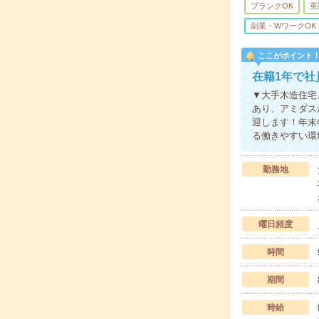
ブランクOK
英
副業・WワークOK
ここがポイント
在籍1年で社
▼大手木造住宅
あり、アミダス
迎します！年末
る働きやすい環
勤務地
曜日頻度
時間
期間
時給