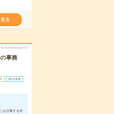
く見る
No.AVAWOH10334741
での事務
OK
週5日勤務
にお仕事する仲