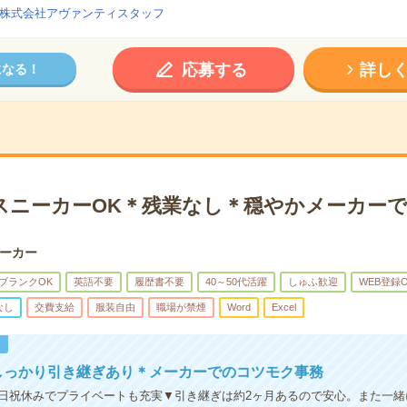
株式会社アヴァンティスタッフ
応募する
詳し
になる！
スニーカーOK＊残業なし＊穏やかメーカー
ーカー
ブランクOK
英語不要
履歴書不要
40～50代活躍
しゅふ歓迎
WEB登録
なし
交費支給
服装自由
職場が禁煙
Word
Excel
！
しっかり引き継ぎあり＊メーカーでのコツモク事務
日祝休みでプライベートも充実▼引き継ぎは約2ヶ月あるので安心。また一緒