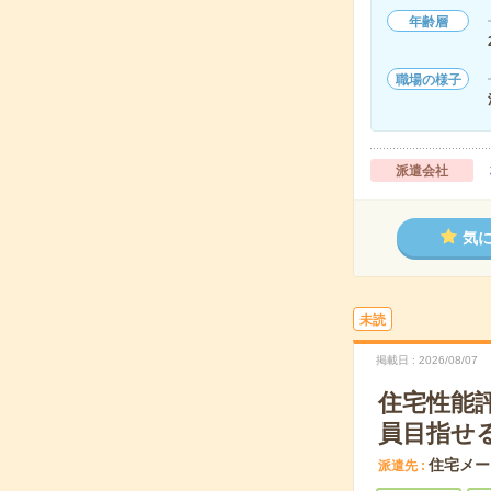
年齢層
職場の様子
派遣会社
気
未読
掲載日
2026/08/07
住宅性能
員目指せ
住宅メー
派遣先