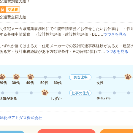
交通費別途支給！
交通費
交通費全額支給
＼住宅メーカ系建築事務所にて性能申請業務／お任せしたいお仕事は、・性
する各種申請業務 （設計性能評価・建設性能評価・BEL…
つづきを見る
いずれか当てはまる方・住宅メーカーでの設計関連事務経験がある方・建築
ある方・設計事務経験がある方歓迎条件・PC操作に慣れて…
つづきを見る
男女比率
20代
30代
40代
50代
60代
女性
仕事の仕方
活気がある
しずか
テキパキ
旭化成アミダス株式会社