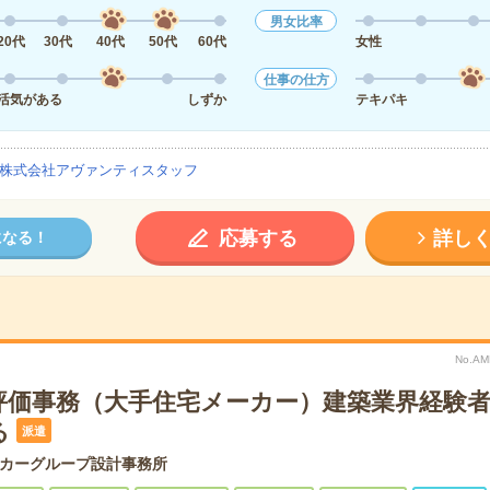
男女比率
20代
30代
40代
50代
60代
女性
仕事の仕方
活気がある
しずか
テキパキ
株式会社アヴァンティスタッフ
応募する
詳し
になる！
No.AM
評価事務（大手住宅メーカー）建築業界経験
る
派遣
カーグループ設計事務所