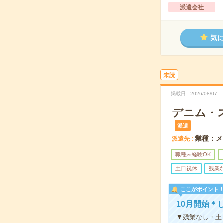
派遣会社
気
未読
掲載日
2026/08/07
デニム・
派遣
業種：メ
派遣先
職種未経験OK
土日祝休
残業
ここがポイント
10月開始＊
▼残業なし・土