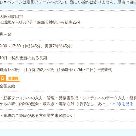
心▼パソコンは定形フォームへの入力。難しい操作はありません。服装は自
大阪府吹田市
江坂駅から徒歩7分／服部天神駅から徒歩25分
月～金
9:00～17:30（休憩45分、実働7時間45分）
10月～契約更新のある長期
時給1550円 月収例:252,262円（1550円×7.75h×21日）+残業代
交通費
全額支給
・顧客ファイルへの入力・管理・見積書作成・システムへのデータ入力・経
からの取引内容の照会・取次ぎ・電話応対（ほぼなし、あっ…
つづきを見る
・事務のご経験がある方※業界未経験OK！