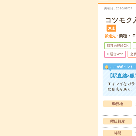
掲載日
2026/08/07
コツモク
派遣
業種：I
派遣先
職種未経験OK
IT通信Web
交
ここがポイント
【駅直結×
▼キレイなガラ
飲食店があり、
勤務地
曜日頻度
時間