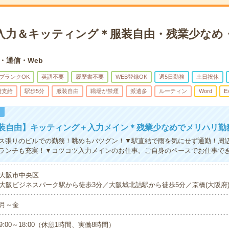
入力＆キッティング＊服装自由・残業少なめ
T・通信・Web
ブランクOK
英語不要
履歴書不要
WEB登録OK
週5日勤務
土日祝休
費支給
駅歩5分
服装自由
職場が禁煙
派遣多
ルーティン
Word
E
！
服装自由】キッティング＋入力メイン＊残業少なめでメリハリ勤
ス張りのビルでの勤務！眺めもバツグン！▼駅直結で雨を気にせず通勤！周
ランチも充実！▼コツコツ入力メインのお仕事。ご自身のペースでお仕事で
大阪市中央区
大阪ビジネスパーク駅から徒歩3分／大阪城北詰駅から徒歩5分／京橋(大阪府)
月～金
9:00～18:00（休憩1時間、実働8時間）