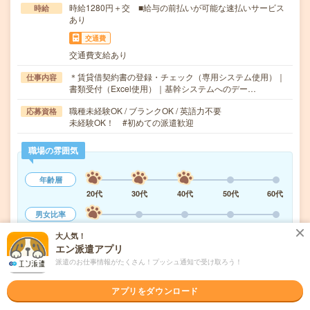
時給1280円＋交 ■給与の前払いが可能な速払いサービス
時給
あり
交通費
交通費支給あり
＊賃貸借契約書の登録・チェック（専用システム使用）｜
仕事内容
書類受付（Excel使用）｜基幹システムへのデー…
職種未経験OK / ブランクOK / 英語力不要
応募資格
未経験OK！ #初めての派遣歓迎
職場の雰囲気
年齢層
20代
30代
40代
50代
60代
男女比率
女性
男性
大人気！
エン派遣アプリ
もっと見る
派遣のお仕事情報がたくさん！プッシュ通知で受け取ろう！
アプリをダウンロード
気になる!
応募へ進む
詳しく見る