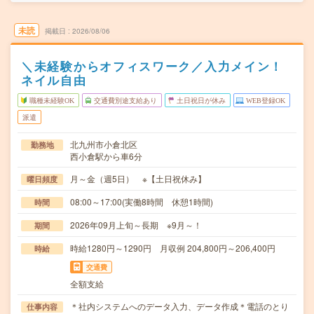
未読
掲載日
2026/08/06
＼未経験からオフィスワーク／入力メイン！
ネイル自由
職種未経験OK
交通費別途支給あり
土日祝日が休み
WEB登録OK
派遣
北九州市小倉北区
勤務地
西小倉駅から車6分
月～金（週5日） ※【土日祝休み】
曜日頻度
08:00～17:00(実働8時間 休憩1時間)
時間
2026年09月上旬～長期 ※9月～！
期間
時給1280円～1290円 月収例 204,800円～206,400円
時給
交通費
全額支給
＊社内システムへのデータ入力、データ作成＊電話のとり
仕事内容