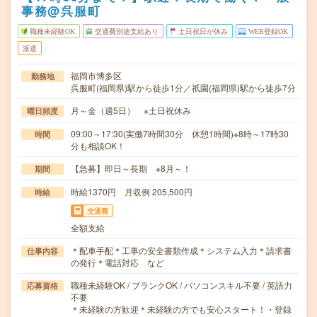
事務@呉服町
職種未経験OK
交通費別途支給あり
土日祝日が休み
WEB登録OK
派遣
福岡市博多区
勤務地
呉服町(福岡県)駅から徒歩1分／祇園(福岡県)駅から徒歩7分
月～金（週5日） ※土日祝休み
曜日頻度
09:00～17:30(実働7時間30分 休憩1時間)※8時～17時30
時間
分も相談OK！
【急募】即日～長期 ※8月～！
期間
時給1370円 月収例 205,500円
時給
交通費
全額支給
＊配車手配＊工事の安全書類作成＊システム入力＊請求書
仕事内容
の発行＊電話対応 など
職種未経験OK / ブランクOK / パソコンスキル不要 / 英語力
応募資格
不要
＊未経験の方歓迎＊未経験の方でも安心スタート！・登録