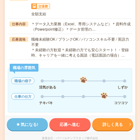
交通費
全額支給
＊データ入力業務（Excel、専用システムなど）＊資料作成
仕事内容
（Powerpoint修正）＊データ管理の…
職種未経験OK / ブランクOK / パソコンスキル不要 / 英語力
応募資格
不要
＊未経験の方歓迎＊未経験の方でも安心スタート！・登録
時、キャリアを一緒に考える面談（電話面談の場合）…
職場の雰囲気
職場の様子
活気がある
しずか
仕事の仕方
テキパキ
コツコツ
気になる!
応募へ進む
詳しく見る
派遣会社
パーソルテンプスタッフ株式会社