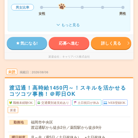
男女比率
女性
男性
もっと見る
気になる!
応募へ進む
詳しく見る
派遣会社
キャリアパス株式会社
未読
掲載日
2026/08/06
渡辺通！高時給1450円～！スキルを活かせる
コツコツ事務！＠即日OK
職種未経験OK
交通費別途支給あり
土日祝日が休み
WEB登録OK
派遣
福岡市中央区
勤務地
渡辺通駅から徒歩2分／薬院駅から徒歩9分
月～金（週5日／土日祝休み） ※土日祝休み
曜日頻度