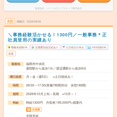
派遣会社
パーソルテンプスタッフ株式会社
未読
掲載日
2026/08/06
＼事務経験活かせる！1300円／一般事務＊正
社員登用の実績あり
職種未経験OK
交通費別途支給あり
土日祝日が休み
WEB登録OK
派遣
福岡市中央区
勤務地
薬院駅から徒歩1分／渡辺通駅から徒歩6分
月～金（週5日） ※土日祝休み！
曜日頻度
09:00～17:30(実働7時間30分 休憩1時間)
時間
2026年10月上旬～長期 ※10月～！
期間
時給1300円 月収例 195,000円+残業代
時給
交通費
全額支給