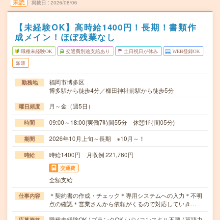
未読
掲載日
2026/08/06
【未経験OK】高時給1400円！長期！書類作
成メイン！ほぼ残業なし
職種未経験OK
交通費別途支給あり
土日祝日が休み
WEB登録OK
派遣
福岡市博多区
勤務地
博多駅から徒歩4分／櫛田神社前駅から徒歩5分
月～金（週5日）
曜日頻度
09:00～18:00(実働7時間55分 休憩1時間05分)
時間
2026年10月上旬～長期 ※10月～！
期間
時給1400円 月収例 221,760円
時給
交通費
全額支給
＊契約書の作成・チェック＊専用システムへの入力＊不明
仕事内容
点の確認＊営業さんから依頼がくるので対応していき…
職種未経験OK / ブランクOK / パソコンスキル不要 / 英語力
応募資格