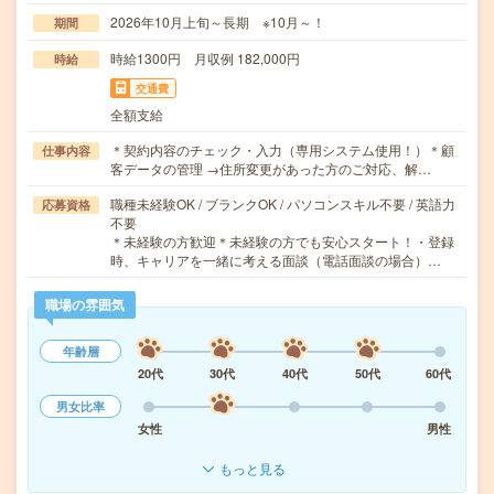
2026年10月上旬～長期 ※10月～！
期間
時給1300円 月収例 182,000円
時給
交通費
全額支給
＊契約内容のチェック・入力（専用システム使用！）＊顧
仕事内容
客データの管理 →住所変更があった方のご対応、解…
職種未経験OK / ブランクOK / パソコンスキル不要 / 英語力
応募資格
不要
＊未経験の方歓迎＊未経験の方でも安心スタート！・登録
時、キャリアを一緒に考える面談（電話面談の場合）…
職場の雰囲気
年齢層
20代
30代
40代
50代
60代
男女比率
女性
男性
もっと見る