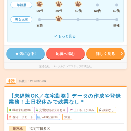
年齢層
20代
30代
40代
50代
60代
男女比率
女性
男性
もっと見る
気になる!
応募へ進む
詳しく見る
派遣会社
パーソルテンプスタッフ株式会社
未読
掲載日
2026/08/06
【未経験OK／在宅勤務】データの作成や登録
業務！土日祝休みで残業なし＊
職種未経験OK
交通費別途支給あり
土日祝日が休み
残業なし
在宅・リモート
WEB登録OK
派遣
福岡市博多区
勤務地