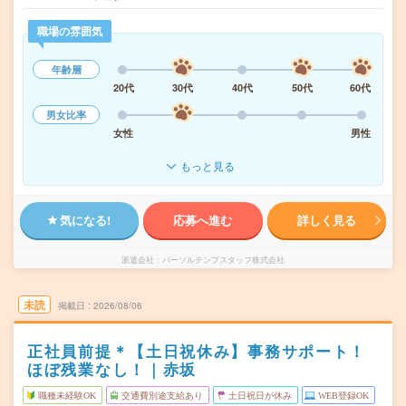
職場の雰囲気
年齢層
20代
30代
40代
50代
60代
男女比率
女性
男性
もっと見る
気になる!
応募へ進む
詳しく見る
派遣会社
パーソルテンプスタッフ株式会社
未読
掲載日
2026/08/06
正社員前提＊【土日祝休み】事務サポート！
ほぼ残業なし！｜赤坂
職種未経験OK
交通費別途支給あり
土日祝日が休み
WEB登録OK