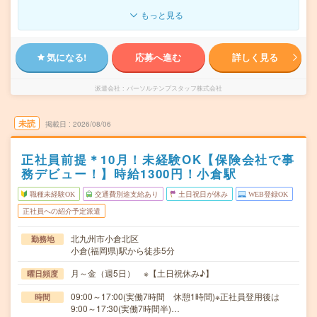
もっと見る
気になる!
応募へ進む
詳しく見る
派遣会社
パーソルテンプスタッフ株式会社
未読
掲載日
2026/08/06
正社員前提＊10月！未経験OK【保険会社で事
務デビュー！】時給1300円！小倉駅
職種未経験OK
交通費別途支給あり
土日祝日が休み
WEB登録OK
正社員への紹介予定派遣
北九州市小倉北区
勤務地
小倉(福岡県)駅から徒歩5分
月～金（週5日） ※【土日祝休み♪】
曜日頻度
09:00～17:00(実働7時間 休憩1時間)※正社員登用後は
時間
9:00～17:30(実働7時間半)…