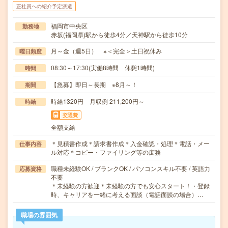
正社員への紹介予定派遣
福岡市中央区
勤務地
赤坂(福岡県)駅から徒歩4分／天神駅から徒歩10分
月～金（週5日） ※＜完全＞土日祝休み
曜日頻度
08:30～17:30(実働8時間 休憩1時間)
時間
【急募】即日～長期 ※8月～！
期間
時給1320円 月収例 211,200円～
時給
交通費
全額支給
＊見積書作成＊請求書作成＊入金確認・処理＊電話・メー
仕事内容
ル対応＊コピー・ファイリング等の庶務
職種未経験OK / ブランクOK / パソコンスキル不要 / 英語力
応募資格
不要
＊未経験の方歓迎＊未経験の方でも安心スタート！・登録
時、キャリアを一緒に考える面談（電話面談の場合）…
職場の雰囲気