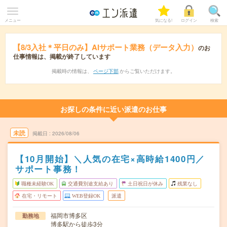
メニュー
気になる!
ログイン
検索
【8/3入社＊平日のみ】AIサポート業務（データ入力）
のお
仕事情報は、掲載が終了しています
掲載時の情報は、
ページ下部
からご覧いただけます。
お探しの条件に近い派遣のお仕事
未読
掲載日
2026/08/06
【10月開始】＼人気の在宅×高時給1400円／
サポート事務！
職種未経験OK
交通費別途支給あり
土日祝日が休み
残業なし
在宅・リモート
WEB登録OK
派遣
福岡市博多区
勤務地
博多駅から徒歩3分