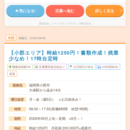
気になる!
応募へ進む
詳しく見る
派遣会社
パーソルテンプスタッフ株式会社
未読
掲載日
2026/08/06
【小郡エリア】時給1250円！書類作成！残業
少なめ！17時台定時
職種未経験OK
交通費別途支給あり
土日祝日が休み
WEB登録OK
派遣
福岡県小郡市
勤務地
大保駅から徒歩14分
月～金（週5日） ※土日祝休み！
曜日頻度
08:30～17:30(実働8時間 休憩1時間)
時間
2026年09月上旬～長期 ※9月～！
期間
時給1250円 月収例 200,000円+残業代
時給