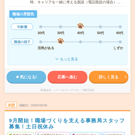
時、キャリアを一緒に考える面談（電話面談の場合）…
職場の雰囲気
年齢層
20代
30代
40代
50代
60代
職場の様子
活気がある
しずか
もっと見る
気になる!
応募へ進む
詳しく見る
派遣会社
パーソルテンプスタッフ株式会社
未読
掲載日
2026/08/06
9月開始！職場づくりを支える事務局スタッフ
募集！土日祝休み