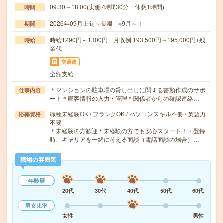
09:30～18:00(実働7時間30分 休憩1時間)
時間
2026年09月上旬～長期 ※9月～！
期間
時給1290円～1300円 月収例 193,500円～195,000円+残
時給
業代
交通費
全額支給
＊マンションの駐車場の貸し出しに関する書類作成のサポ
仕事内容
ート＊顧客情報の入力・管理＊関係者からの確認連絡…
職種未経験OK / ブランクOK / パソコンスキル不要 / 英語力
応募資格
不要
＊未経験の方歓迎＊未経験の方でも安心スタート！・登録
時、キャリアを一緒に考える面談（電話面談の場合）…
職場の雰囲気
年齢層
20代
30代
40代
50代
60代
男女比率
女性
男性