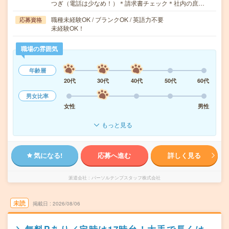
つぎ（電話は少なめ！）＊請求書チェック＊社内の庶…
職種未経験OK / ブランクOK / 英語力不要
応募資格
未経験OK！
職場の雰囲気
年齢層
20代
30代
40代
50代
60代
男女比率
女性
男性
もっと見る
気になる!
応募へ進む
詳しく見る
派遣会社
パーソルテンプスタッフ株式会社
未読
掲載日
2026/08/06