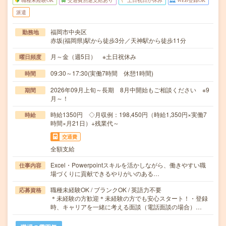
職種未経験OK
交通費別途支給あり
土日祝日が休み
WEB登録OK
派遣
福岡市中央区
勤務地
赤坂(福岡県)駅から徒歩3分／天神駅から徒歩11分
月～金（週5日） ※土日祝休み
曜日頻度
09:30～17:30(実働7時間 休憩1時間)
時間
2026年09月上旬～長期 8月中開始もご相談ください ※9
期間
月～！
時給1350円 ◇月収例：198,450円（時給1,350円×実働7
時給
時間×月21日）+残業代～
交通費
全額支給
Excel・Powerpointスキルを活かしながら、働きやすい職
仕事内容
場づくりに貢献できるやりがいのある…
職種未経験OK / ブランクOK / 英語力不要
応募資格
＊未経験の方歓迎＊未経験の方でも安心スタート！・登録
時、キャリアを一緒に考える面談（電話面談の場合）…