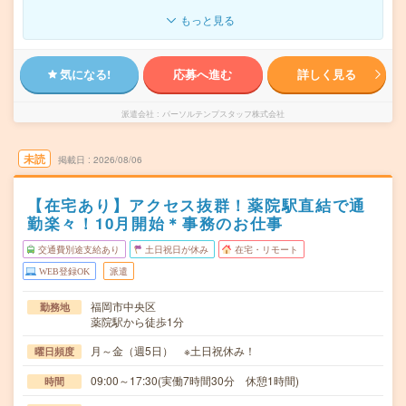
もっと見る
気になる!
応募へ進む
詳しく見る
派遣会社
パーソルテンプスタッフ株式会社
未読
掲載日
2026/08/06
【在宅あり】アクセス抜群！薬院駅直結で通
勤楽々！10月開始＊事務のお仕事
交通費別途支給あり
土日祝日が休み
在宅・リモート
WEB登録OK
派遣
福岡市中央区
勤務地
薬院駅から徒歩1分
月～金（週5日） ※土日祝休み！
曜日頻度
09:00～17:30(実働7時間30分 休憩1時間)
時間