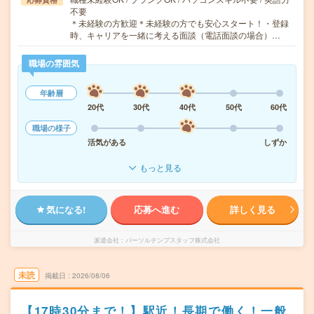
不要
＊未経験の方歓迎＊未経験の方でも安心スタート！・登録
時、キャリアを一緒に考える面談（電話面談の場合）…
職場の雰囲気
年齢層
20代
30代
40代
50代
60代
職場の様子
活気がある
しずか
もっと見る
気になる!
応募へ進む
詳しく見る
派遣会社
パーソルテンプスタッフ株式会社
未読
掲載日
2026/08/06
【17時30分まで！】駅近！長期で働く！一般