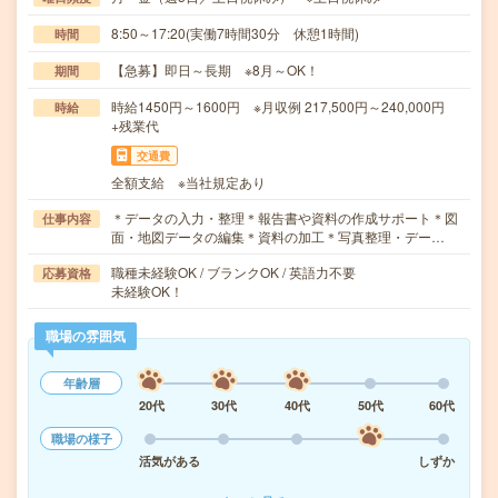
8:50～17:20(実働7時間30分 休憩1時間)
時間
【急募】即日～長期 ※8月～OK！
期間
時給1450円～1600円 ※月収例 217,500円～240,000円
時給
+残業代
交通費
全額支給 ※当社規定あり
＊データの入力・整理＊報告書や資料の作成サポート＊図
仕事内容
面・地図データの編集＊資料の加工＊写真整理・デー…
職種未経験OK / ブランクOK / 英語力不要
応募資格
未経験OK！
職場の雰囲気
年齢層
20代
30代
40代
50代
60代
職場の様子
活気がある
しずか