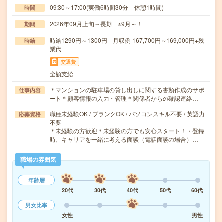
09:30～17:00(実働6時間30分 休憩1時間)
時間
2026年09月上旬～長期 ※9月～！
期間
時給1290円～1300円 月収例 167,700円～169,000円+残
時給
業代
交通費
全額支給
＊マンションの駐車場の貸し出しに関する書類作成のサポ
仕事内容
ート＊顧客情報の入力・管理＊関係者からの確認連絡…
職種未経験OK / ブランクOK / パソコンスキル不要 / 英語力
応募資格
不要
＊未経験の方歓迎＊未経験の方でも安心スタート！・登録
時、キャリアを一緒に考える面談（電話面談の場合）…
職場の雰囲気
年齢層
20代
30代
40代
50代
60代
男女比率
女性
男性