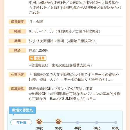
中洲川端駅から徒歩3分／天神駅から徒歩10分／博多駅か
ら徒歩15分／呉服町(福岡県)駅から徒歩6分／薬院駅からバ
ス20分
月～金曜
曜日頻度
9：00～17：30（休憩60分／実働7時間30分）
時間
決まり次第開始～長期 （※開始日相談OK！）
期間
時給1,250円
時給
交通費
※交通費支給（出社の際は交通費支給有）
＊IT関連企業での在宅勤務のお仕事です＊データの確認や
仕事内容
比較、登録（入力）、データの抽出などを中心とし…
職種未経験OK / ブランクOK / 英語力不要
応募資格
※未経験OK！※長期勤務が可能な方※パソコンの基本的操作
が可能な方（Excel／SUM関数など）※自…
職場の雰囲気
年齢層
20代
30代
40代
50代
60代