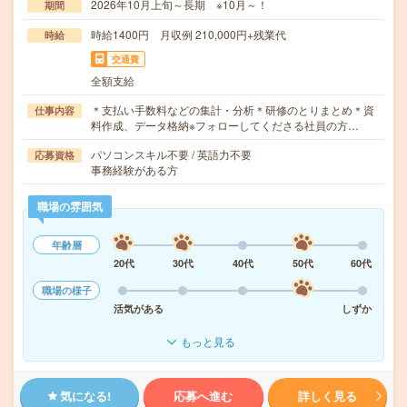
2026年10月上旬～長期 ※10月～！
期間
時給1400円 月収例 210,000円+残業代
時給
交通費
全額支給
＊支払い手数料などの集計・分析＊研修のとりまとめ＊資
仕事内容
料作成、データ格納※フォローしてくださる社員の方…
パソコンスキル不要 / 英語力不要
応募資格
事務経験がある方
職場の雰囲気
年齢層
20代
30代
40代
50代
60代
職場の様子
活気がある
しずか
もっと見る
気になる!
応募へ進む
詳しく見る