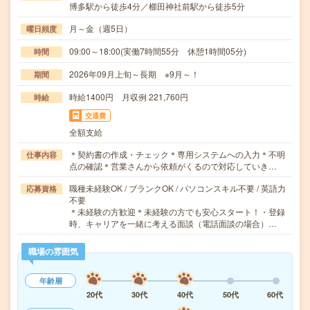
博多駅から徒歩4分／櫛田神社前駅から徒歩5分
月～金（週5日）
曜日頻度
09:00～18:00(実働7時間55分 休憩1時間05分)
時間
2026年09月上旬～長期 ※9月～！
期間
時給1400円 月収例 221,760円
時給
交通費
全額支給
＊契約書の作成・チェック＊専用システムへの入力＊不明
仕事内容
点の確認＊営業さんから依頼がくるので対応していき…
職種未経験OK / ブランクOK / パソコンスキル不要 / 英語力
応募資格
不要
＊未経験の方歓迎＊未経験の方でも安心スタート！・登録
時、キャリアを一緒に考える面談（電話面談の場合）…
職場の雰囲気
年齢層
20代
30代
40代
50代
60代