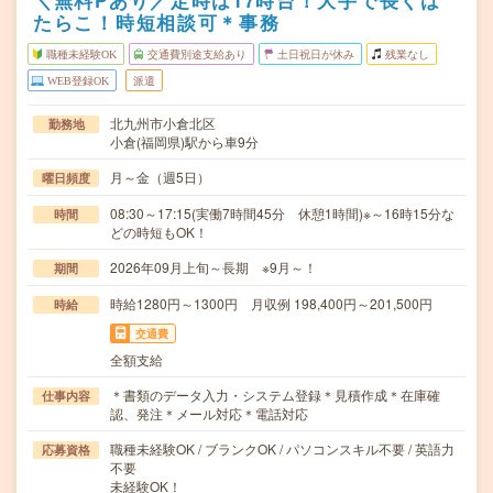
＼無料Pあり／定時は17時台！大手で長くは
たらこ！時短相談可＊事務
職種未経験OK
交通費別途支給あり
土日祝日が休み
残業なし
WEB登録OK
派遣
北九州市小倉北区
勤務地
小倉(福岡県)駅から車9分
月～金（週5日）
曜日頻度
08:30～17:15(実働7時間45分 休憩1時間)※～16時15分な
時間
どの時短もOK！
2026年09月上旬～長期 ※9月～！
期間
時給1280円～1300円 月収例 198,400円～201,500円
時給
交通費
全額支給
＊書類のデータ入力・システム登録＊見積作成＊在庫確
仕事内容
認、発注＊メール対応＊電話対応
職種未経験OK / ブランクOK / パソコンスキル不要 / 英語力
応募資格
不要
未経験OK！