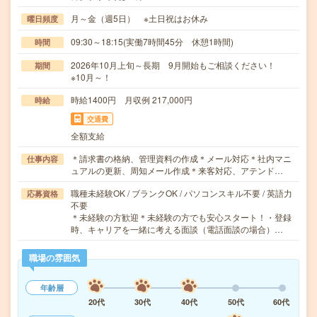
月～金（週5日） ※土日祝はお休み
曜日頻度
09:30～18:15(実働7時間45分 休憩1時間)
時間
2026年10月上旬～長期 9月開始もご相談ください！
期間
※10月～！
時給1400円 月収例 217,000円
時給
交通費
全額支給
＊請求書の格納、管理資料の作成＊メール対応＊社内マニ
仕事内容
ュアルの更新、周知メール作成＊来客対応、アテンド…
職種未経験OK / ブランクOK / パソコンスキル不要 / 英語力
応募資格
不要
＊未経験の方歓迎＊未経験の方でも安心スタート！・登録
時、キャリアを一緒に考える面談（電話面談の場合）…
職場の雰囲気
年齢層
20代
30代
40代
50代
60代