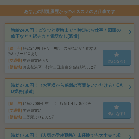
あなたの閲覧履歴からのオススメのお仕事です
時給2400円！ピタッと定時まで＊時短のお仕事＊図面の
修正など＊駅チカ＊電話なし[派遣]
給 与
時給2400円＋交 ■給与の前払いが可能な速
払いサービスあり
交通費
交通費支給あり
気になる!
勤務地
東京都港区 都営三田線 白金高輪駅徒歩2分
時給2700円！〈お客様から感謝の言葉をいただける〉CA
D業務[派遣]
給 与
時給2700円+交 【月収例】41万8500円
交通費
交通費支給
気になる!
勤務地
上野駅より徒歩5分
時給1750円！《人気の学校勤務》未経験でも大丈夫＊求