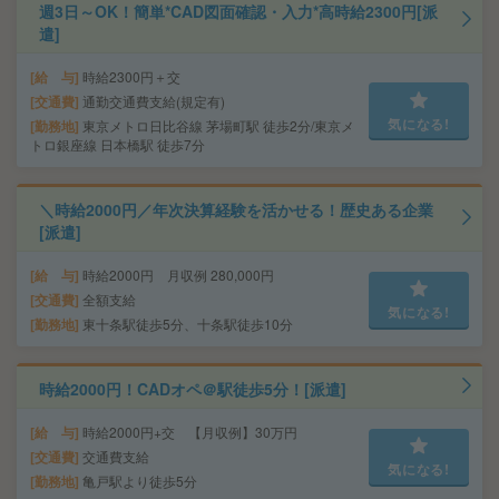
週3日～OK！簡単*CAD図面確認・入力*高時給2300円[派
遣]
給 与
時給2300円＋交
交通費
通勤交通費支給(規定有)
気になる!
勤務地
東京メトロ日比谷線 茅場町駅 徒歩2分/東京メ
トロ銀座線 日本橋駅 徒歩7分
＼時給2000円／年次決算経験を活かせる！歴史ある企業
[派遣]
給 与
時給2000円 月収例 280,000円
交通費
全額支給
気になる!
勤務地
東十条駅徒歩5分、十条駅徒歩10分
時給2000円！CADオペ＠駅徒歩5分！[派遣]
給 与
時給2000円+交 【月収例】30万円
交通費
交通費支給
気になる!
勤務地
亀戸駅より徒歩5分