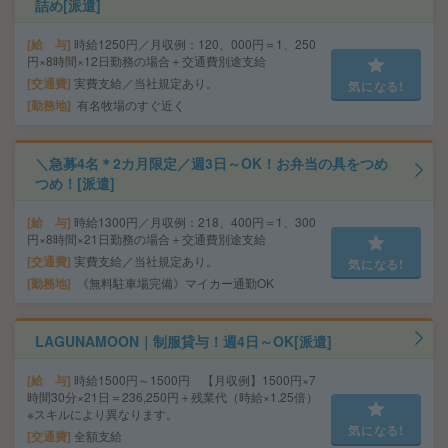
詰め[派遣]
給 与
時給1250円／月収例：120、000円＝1、250
円×8時間×12日勤務の場合＋交通費別途支給
交通費
実費支給／当社規定あり。
気になる!
勤務地
有名牧場のすぐ近く
＼急募4名＊2カ月限定／週3日～OK！お弁当の具をつめ
つめ！[派遣]
給 与
時給1300円／月収例：218、400円＝1、300
円×8時間×21日勤務の場合＋交通費別途支給
交通費
実費支給／当社規定あり。
気になる!
勤務地
《無料駐車場完備》マイカー通勤OK
LAGUNAMOON｜制服貸与！週4日～OK[派遣]
給 与
時給1500円～1500円 【月収例】1500円×7
時間30分×21日＝236,250円＋残業代（時給×1.25倍）
※スキルにより異なります。
気になる!
交通費
全額支給