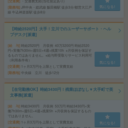
交通費
・交通費支給(当社規定あり)
気になる!
勤務地
JR中央・総武線 飯田橋駅 徒歩3分/都営大江戸
線 牛込神楽坂駅 徒歩8分
【時給2520円】大手！立川でのユーザーサポート・ヘル
プデスク[派遣]
給 与
時給2520円 月収例 40万3200円 時給2520
円×実働7h30m×週5日×4週+残業10h ※月収例を保証す
るものではありません。※給与即受取りサービス利用可
（利用条件有）
気になる!
交通費
1ヶ月3万円を上限として実費支給
勤務地
中央線 立川 徒歩12分
【在宅勤務OK】時給3430円！残業ほぼなし▼大手町で英
文事務[派遣]
給 与
時給3430円 月収例 53万円 時給3430円×実
働7h30m×週5日×4週+残業5h ※月収例を保証するもの
ではありません。
交通費
1ヶ月3万円を上限として実費支給
気になる!