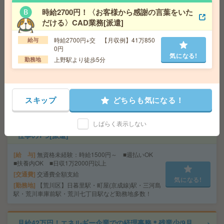
交通費
通勤交通費支給(規定あり)
気になる!
時給2700円！〈お客様から感謝の言葉をいた
勤務地
JR山手線 大崎駅 徒歩3分
だける〉CAD業務[派遣]
時給2700円+交 【月収例】41万850
給与
座り仕事！給与即払いOK！高時給！土日休み！マスキン
0円
グ業務[派遣]
気になる!
上野駅より徒歩5分
勤務地
給 与
時給1530円
交通費
交通費支給有り
気になる!
勤務地
藤沢本町駅～徒歩14分
スキップ
どちらも気になる！
しばらく表示しない
【オープニング募集】おばあちゃんのお散歩付き添いも
仕事の1つ[派遣]
給 与
無資格未経験：時給1500円～ ■週払いOK
■扶養内OK ■日収1万2000円以上
交通費
交通費全額支給
気になる!
勤務地
【荒川区】日暮里駅・町屋(京成線)駅・三河島
駅・荒川車庫前駅・荒川七丁目駅など勤務地多数！
月給42万円！エネルギー企業での経理事務＊残業少/9月