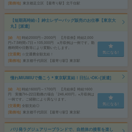
勤務地
東京都足立区 【最寄り駅】北千住駅
【短期高時給○】紳士レザーバッグ販売のお仕事【東京大
丸】[派遣]
給 与
時給2000円～2000円 【月収例】時給2,000
円×7.5時間×7日＝105,000円 ※月収例は一例です。勤
務時間や日数等により変動いたします。
気になる!
交通費
☆交通費全額支給！
勤務地
東京都千代田区 【最寄り駅】東京駅
憧れMIUMIUで働こう＊東京駅直結！日払いOK○[派遣]
給 与
時給1600円～1700円 【月給例】時給1600
円 実働7H×22日勤務の場合「246,400円」※月収例は
一例です。ご経験により異なります。
気になる!
交通費
全額支給◎
勤務地
東京都千代田区 【最寄り駅】東京駅
パリ発ラグジュアリーブランドで、自然体の接客を楽し