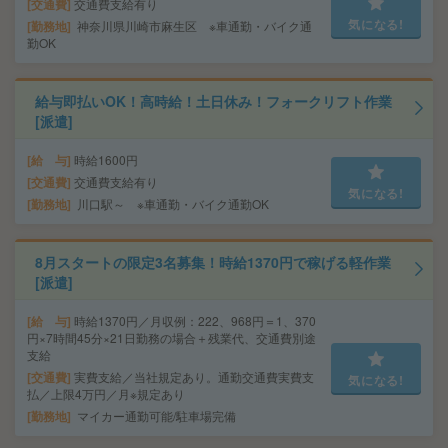
交通費
交通費支給有り
気になる!
勤務地
神奈川県川崎市麻生区 ※車通勤・バイク通
勤OK
給与即払いOK！高時給！土日休み！フォークリフト作業
[派遣]
給 与
時給1600円
交通費
交通費支給有り
気になる!
勤務地
川口駅～ ※車通勤・バイク通勤OK
8月スタートの限定3名募集！時給1370円で稼げる軽作業
[派遣]
給 与
時給1370円／月収例：222、968円＝1、370
円×7時間45分×21日勤務の場合＋残業代、交通費別途
支給
交通費
実費支給／当社規定あり。通勤交通費実費支
気になる!
払／上限4万円／月※規定あり
勤務地
マイカー通勤可能/駐車場完備