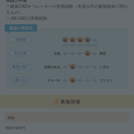
英語力不要
＊建築CADオペレーターの実務経験（木造以外の建築躯体に関わ
るもの）
＊JW-CADの実務経験
職場の雰囲気
年齢層
20代
30代
40代
50代
60代
男女比率
女性
男性
職場の様子
活気がある
しずか
仕事の仕方
テキパキ
コツコツ
募集情報
時給
時給1900円