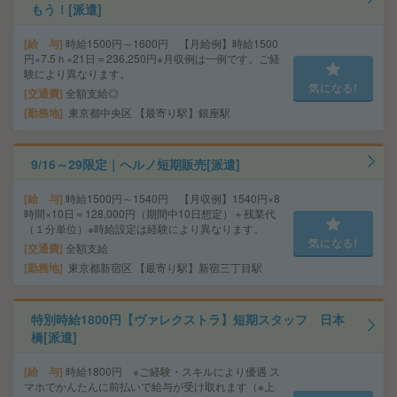
もう！[派遣]
給 与
時給1500円～1600円 【月給例】時給1500
円×7.5ｈ×21日＝236,250円※月収例は一例です。ご経
験により異なります。
気になる!
交通費
全額支給◎
勤務地
東京都中央区 【最寄り駅】銀座駅
9/16～29限定｜ヘルノ短期販売[派遣]
給 与
時給1500円～1540円 【月収例】1540円×8
時間×10日＝128,000円（期間中10日想定）＋残業代
（１分単位）※時給設定は経験により異なります。
気になる!
交通費
全額支給
勤務地
東京都新宿区 【最寄り駅】新宿三丁目駅
特別時給1800円【ヴァレクストラ】短期スタッフ 日本
橋[派遣]
給 与
時給1800円 ※ご経験・スキルにより優遇 ス
マホでかんたんに前払いで給与が受け取れます（※上