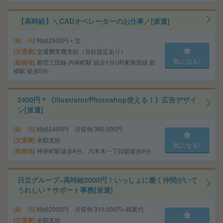
【高時給】＼CADオペレーターのお仕事／[派遣]
給 与
時給2500円＋交
交通費
交通費実費支給（当社規定あり）
気になる!
勤務地
都営三田線 内幸町駅 徒歩1分/JR東海道線 新
橋駅 徒歩5分
2400円＊《illustrator/Photoshop使える！》広告デザイ
ン[派遣]
給 与
時給2400円 月収例 360,000円
交通費
全額支給
気になる!
勤務地
神谷町駅徒歩4分、六本木一丁目駅徒歩6分
日立グループ×高時給2000円！いっしょに働く仲間がいて
うれしい＊サポート事務[派遣]
給 与
時給2000円 月収例 310,000円+残業代
交通費
全額支給