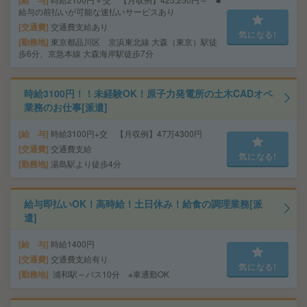
給 与
給与の前払いが可能な速払いサービスあり
交通費
交通費支給あり
気になる!
勤務地
東京都品川区 京浜東北線 大森（東京）駅徒
歩6分、京急本線 大森海岸駅徒歩7分
時給3100円！！未経験OK！原子力発電所の土木CADオペ
業務のお仕事[派遣]
給 与
時給3100円+交 【月収例】47万4300円
交通費
交通費支給
気になる!
勤務地
湯島駅より徒歩4分
給与即払いOK！高時給！土日休み！給食の調理業務[派
遣]
給 与
時給1400円
交通費
交通費支給有り
気になる!
勤務地
浦和駅～バス10分 ※車通勤OK