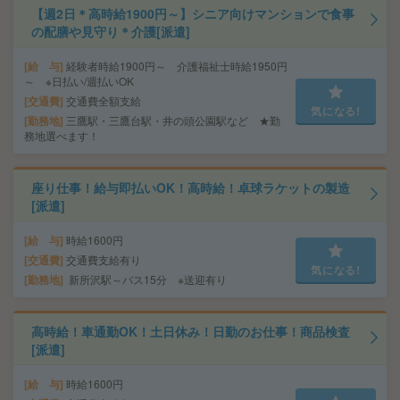
【週2日＊高時給1900円～】シニア向けマンションで食事
の配膳や見守り＊介護[派遣]
給 与
経験者時給1900円～ 介護福祉士時給1950円
～ ※日払い/週払いOK
交通費
交通費全額支給
気になる!
勤務地
三鷹駅・三鷹台駅・井の頭公園駅など ★勤
務地選べます！
座り仕事！給与即払いOK！高時給！卓球ラケットの製造
[派遣]
給 与
時給1600円
交通費
交通費支給有り
気になる!
勤務地
新所沢駅～バス15分 ※送迎有り
高時給！車通勤OK！土日休み！日勤のお仕事！商品検査
[派遣]
給 与
時給1600円