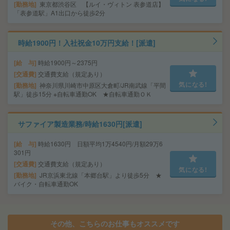
勤務地
東京都渋谷区 【ルイ・ヴィトン 表参道店】
「表参道駅」A1出口から徒歩2分
時給1900円！入社祝金10万円支給！[派遣]
給 与
時給1900円～2375円
交通費
交通費支給（規定あり）
気になる!
勤務地
神奈川県川崎市中原区大倉町/JR南武線「平間
駅」徒歩15分 ※自転車通勤OK ★自転車通勤ＯＫ
サファイア製造業務/時給1630円[派遣]
給 与
時給1630円 日額平均1万4540円/月額29万6
301円
交通費
交通費支給（規定あり）
気になる!
勤務地
JR京浜東北線「本郷台駅」より徒歩5分 ★
バイク・自転車通勤OK
その他、こちらのお仕事もオススメです