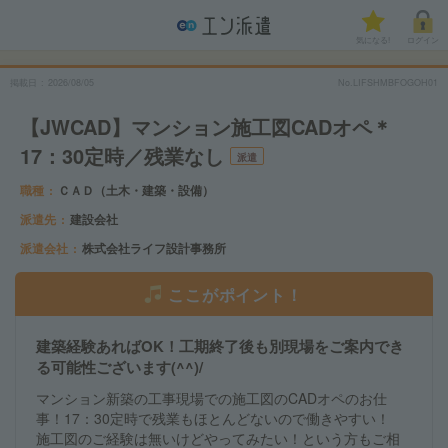
気になる!
ログイン
掲載日
2026/08/05
No.LIFSHMBFOGOH01
【JWCAD】マンション施工図CADオペ＊
17：30定時／残業なし
派遣
職種
ＣＡＤ（土木・建築・設備）
派遣先
建設会社
派遣会社
株式会社ライフ設計事務所
ここがポイント！
建築経験あればOK！工期終了後も別現場をご案内でき
る可能性ございます(^^)/
マンション新築の工事現場での施工図のCADオペのお仕
事！17：30定時で残業もほとんどないので働きやすい！
施工図のご経験は無いけどやってみたい！という方もご相