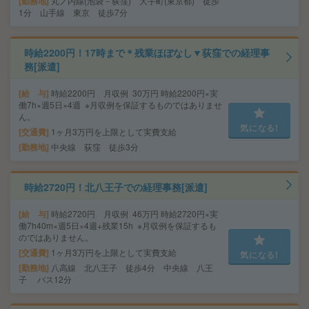
勤務地
丸ノ内線(池袋－荻窪) 大手町(東京都) 徒歩
1分 山手線 東京 徒歩7分
時給2200円！17時まで＊残業ほぼなし▼荻窪での経理事
務[派遣]
給 与
時給2200円 月収例 30万円 時給2200円×実
働7h×週5日×4週 ※月収例を保証するものではありませ
ん。
気になる!
交通費
1ヶ月3万円を上限として実費支給
勤務地
中央線 荻窪 徒歩3分
時給2720円！北八王子での経理事務[派遣]
給 与
時給2720円 月収例 46万円 時給2720円×実
働7h40m×週5日×4週+残業15h ※月収例を保証するも
のではありません。
交通費
1ヶ月3万円を上限として実費支給
気になる!
勤務地
八高線 北八王子 徒歩4分 中央線 八王
子 バス12分