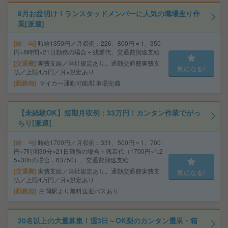
8月お盆明け！ランスタッドメンバーに人気の職場座り作
業[派遣]
給 与
時給1350円／月収例：226、800円＝1、350
円×8時間×21日勤務の場合＋残業代、交通費別途支給
交通費
実費支給／当社規定あり。通勤交通費実費支
気になる!
払／上限4万円／月※規定あり
勤務地
マイカー通勤可能/駐車場完備
【未経験OK】短期月収例：33万円！カンタン作業でがっ
ちり[派遣]
給 与
時給1700円／月収例：331、500円＝1、700
円×7時間30分×21日勤務の場合＋残業代（1700円×1.2
5×30hの場合＝63750）、交通費別途支給
交通費
実費支給／当社規定あり。通勤交通費実費支
気になる!
払／上限4万円／月※規定あり
勤務地
白岡駅より無料送迎バスあり
20名以上の大量募集！週3日～OK梨のカンタン選果・箱