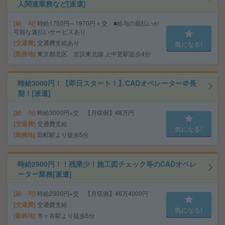
人関連業務など[派遣]
給 与
時給1750円～1970円＋交 ■給与の前払いが
可能な速払いサービスあり
交通費
交通費支給あり
気になる!
勤務地
東京都北区 京浜東北線 上中里駅徒歩4分
時給3000円！【即日スタート！】CADオペレーター＠長
期！[派遣]
給 与
時給3000円+交 【月収例】48万円
交通費
交通費支給
気になる!
勤務地
田町駅より徒歩5分
時給2900円！！残業少！施工図チェック等のCADオペレ
ーター業務[派遣]
給 与
時給2900円+交 【月収例】46万4000円
交通費
交通費支給
気になる!
勤務地
市ヶ谷駅より徒歩5分