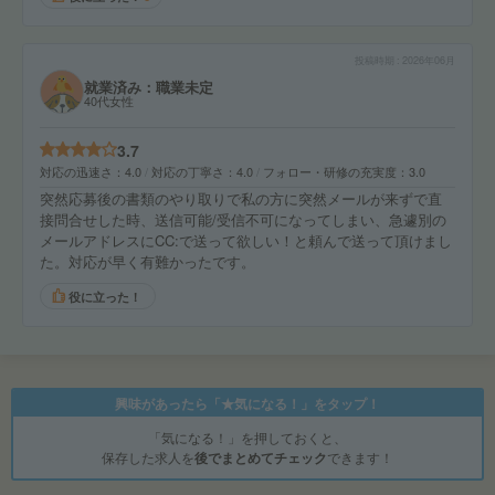
投稿時期
2026年06月
就業済み：職業未定
40代女性
3.7
対応の迅速さ
4.0
対応の丁寧さ
4.0
フォロー・研修の充実度
3.0
突然応募後の書類のやり取りで私の方に突然メールが来ずで直
接問合せした時、送信可能/受信不可になってしまい、急遽別の
メールアドレスにCC:で送って欲しい！と頼んで送って頂けまし
た。対応が早く有難かったです。
役に立った！
興味があったら「★気になる！」をタップ！
「気になる！」を押しておくと、
保存した求人を
後でまとめてチェック
できます！