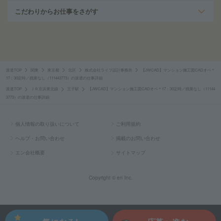
こだわりからお仕事をさがす
派遣TOP
関東
東京都
北区
株式会社ライフ設計事務所
【JWCAD】マンション施工図CADオペ＊
17：30定時／残業なし（111443773）の派遣の仕事詳細
派遣TOP
ＪＲ京浜東北線
王子駅
【JWCAD】マンション施工図CADオペ＊17：30定時／残業なし（11144
3773）の派遣の仕事詳細
個人情報の取り扱いについて
ご利用規約
ヘルプ・お問い合わせ
掲載のお問い合わせ
エン会社概要
サイトマップ
Copyright © en Inc.