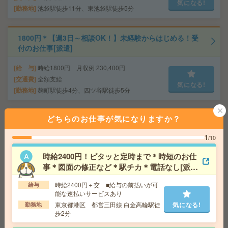
気になる!
勤務地
池袋駅徒歩11分、東池袋駅徒歩5分
1800円＊【週3日～相談OK！】未経験からはじめる！受
付のお仕事[派遣]
給 与
時給1800円 月収例 230,400円
交通費
全額支給
気になる!
勤務地
麹町駅徒歩4分、四ツ谷駅徒歩5分
どちらのお仕事が気になりますか？
2000円＊【9月末まで】案内状の投函・訪問のお仕事！未
経験OK[派遣]
1
/10
給 与
時給2000円
時給2400円！ピタッと定時まで＊時短のお仕
交通費
全額支給
事＊図面の修正など＊駅チカ＊電話なし[派
気になる!
勤務地
梅島駅徒歩9分
遣]
時給2400円＋交 ■給与の前払いが可
給与
能な速払いサービスあり
3DCADモデリング支援～3300円[派遣]
東京都港区 都営三田線 白金高輪駅徒
気になる!
勤務地
歩2分
給 与
時給3000～3300円＋交