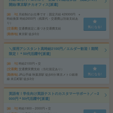
開始/東京駅チカオフィス[派遣]
給 与
月給制のお仕事です：固定月給 429300円 ※
時給換算 時給2650円（残業代・交通費は別途支給あ
り）
気になる!
交通費
交通費規定に基づき交通費支給
勤務地
東京駅 徒歩5分
＼採用アシスタント高時給2100円／エルダー歓迎！期間
限定！＊50代活躍中[派遣]
給 与
時給2100円＋交
交通費
交通費実費支給（当社規定あり）
気になる!
勤務地
JR山手線 秋葉原駅 徒歩6分/東京メトロ銀座
線 末広町駅 徒歩3分
英語有！学生向け英語テストのカスタマーサポート／～2
000円＊50代活躍中[派遣]
給 与
時給1900～2000円＋交