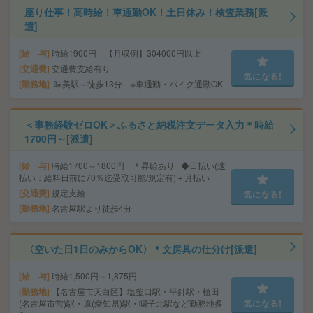
座り仕事！高時給！車通勤OK！土日休み！検査業務[派
遣]
給 与
時給1900円 【月収例】304000円以上
交通費
交通費支給有り
気になる!
勤務地
味美駅～徒歩13分 ※車通勤・バイク通勤OK
＜事務経験ゼロOK＞ふるさと納税注文データ入力＊時給
1700円～[派遣]
給 与
時給1700～1800円 ＊昇給あり ◆日払い(速
払い：給料日前に70％迄受取可能/規定有)＋月払い
交通費
規定支給
気になる!
勤務地
名古屋駅より徒歩4分
〈空いた日1日のみからOK〉＊文房具の仕分け[派遣]
給 与
時給1,500円～1,875円
勤務地
【名古屋市天白区】塩釜口駅・平針駅・植田
(名古屋市営)駅・原(愛知県)駅・鳴子北駅など勤務地多
気になる!