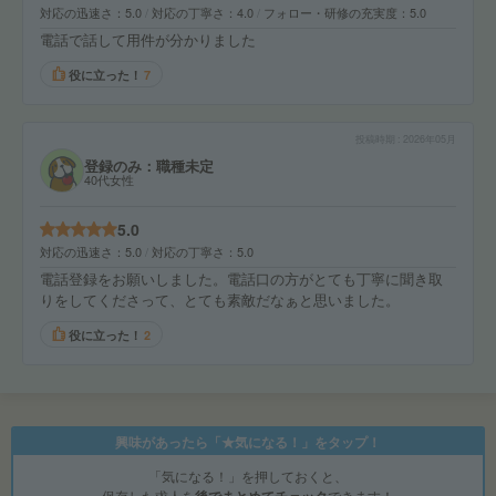
対応の迅速さ
5.0
対応の丁寧さ
4.0
フォロー・研修の充実度
5.0
電話で話して用件が分かりました
役に立った！
7
投稿時期
2026年05月
登録のみ：職種未定
40代女性
5.0
対応の迅速さ
5.0
対応の丁寧さ
5.0
電話登録をお願いしました。電話口の方がとても丁寧に聞き取
りをしてくださって、とても素敵だなぁと思いました。
役に立った！
2
興味があったら「★気になる！」をタップ！
「気になる！」を押しておくと、
保存した求人を
後でまとめてチェック
できます！