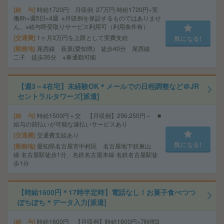
給 与
時給1720円 月収例 27万円 時給1720円×実
働8h×週5日×4週 ※月収例を保証するものではありませ
ん。※給与即受取りサービス利用可（利用条件有）
交通費
1ヶ月3万円を上限として実費支給
気になる!
勤務地
尾西線 萩原(愛知県) 徒歩40分 尾西線
二子 徒歩35分 ※車通勤可能
【週3～4在宅】未経験OK＊メールでの日程調整など＠JR
セントラルタワーズ[派遣]
給 与
時給1500円＋交 【月収例】296,250円～ ■
給与の前払いが可能な速払いサービスあり
交通費
交通費支給あり
気になる!
勤務地
愛知県名古屋市中村区 名古屋地下鉄東山
線 名古屋駅徒歩1分、名鉄名古屋本線 名鉄名古屋駅徒
歩1分
【時給1600円＊17時半定時】電話なし！お菓子食べつつ
ぽちぽち＊データ入力[派遣]
給 与
時給1600円 【月収例】時給1600円×7時間3