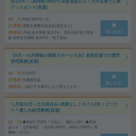
在宅OK！<高時給1800円>名駅直結ビル！大手企業で人事
アシスタント[派遣]
給 与
時給1800円＋交
交通費
通勤交通費別途支給(規定あり)
気になる!
勤務地
JR線 名古屋駅 徒歩2分、直結/名鉄名古屋本
線 名鉄名古屋駅 徒歩5分、地下直結
【9月～10月開催の国際スポーツ大会】各競技場での運営
管理業務[派遣]
給 与
3,000円
交通費
交通費支給
気になる!
勤務地
ご紹介する案件により異なります。
＼月収28万～土日祝休み×残業なし！ネイルOK！コツコ
ツ＊優しめ経理事務[派遣]
給 与
◆時給1,700円 ＊日払い・週払いOK！◆昇給
あり♪ 【月収例】 ・約285,600円 （時給1,700円 × 実
働8h × 21日）