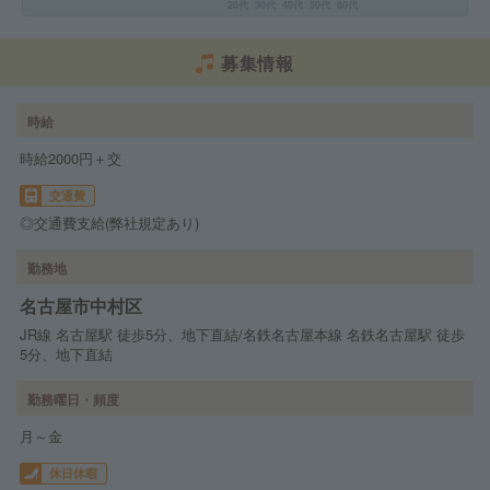
20代
30代
40代
50代
60代
募集情報
時給
時給2000円＋交
交通費
◎交通費支給(弊社規定あり)
勤務地
名古屋市中村区
JR線 名古屋駅 徒歩5分、地下直結/名鉄名古屋本線 名鉄名古屋駅 徒歩
5分、地下直結
勤務曜日・頻度
月～金
休日休暇