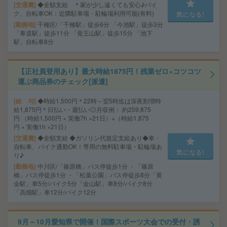
交通費
◆全額支給 ＊家が少し遠くても安心♪バイ
ク、自転車OK：近隣駐車場・駐輪場利用可能(有料)
気になる!
勤務地
千種区/「千種駅」徒歩6分 「今池駅」徒歩3分
「車道駅」徒歩11分 「覚王山駅」徒歩15分 「池下
駅」自転車8分
【正社員登用あり】最大時給1875円！残業ゼロ×コツコツ
運ぶ商品券のチェック[派遣]
給 与
◆時給1,500円＊22時～翌5時迄は深夜割増時
給1,875円＊日払い・週払い◎月収例： 約259,875
円 （時給1,500円 × 実働7h ×21日）+（時給1,875
円 × 実働1h ×21日）
交通費
◆全額支給 ◆ガソリン代規定支給あり◆車・
自転車、バイク通勤OK！専用の無料駐車場・駐輪場あ
気になる!
り♪
勤務地
中川区/「篠原橋」バス停徒歩1分 ・「篠原
橋」バス停徒歩1分 ・「松葉公園」バス停徒歩8分「黄
金駅」車5分/バイク5分「金山駅」車8分/バイク8分
「高畑駅」車12分/バイク12分
9月～10月愛知県で開催！国際スポーツ大会での受付・誘