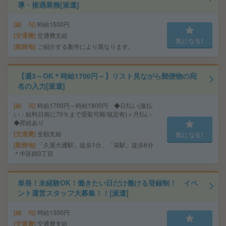
導・接遇業務[派遣]
給 与
時給1500円
交通費
交通費支給
気になる!
勤務地
ご紹介する案件により異なります。
【週3～OK＊時給1700円～】リスト見ながら郵便物の宛
名の入力[派遣]
給 与
時給1700円～時給1800円 ◆日払い(速払
い：給料日前に70％まで受取可能/規定有)＋月払い
◆昇給あり
交通費
全額支給
気になる!
勤務地
「久屋大通駅」徒歩1分、「栄駅」徒歩6分
＊中区錦3丁目
単発！未経験OK！働きたい日だけ働ける登録制！ イベ
ント運営スタッフ大募集！！[派遣]
給 与
時給1300円
交通費
交通費支給