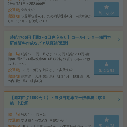
0分×月21日＝252,000円
交通費
全額支給
気になる!
勤務地
伏見駅徒歩4分、丸の内駅徒歩6分 ※鶴舞線か
らのアクセスも便利です！
時給1700円【週2～3日在宅あり】コールセンター部門で
研修資料作成など▼駅直結[派遣]
給 与
時給1700円 月収例 28万円 時給1700円×実
働8h×週5日×4週+残業5h ※月収例を保証するものでは
ありません。
交通費
1ヶ月3万円を上限として実費支給
気になる!
勤務地
鶴舞線 伏見(愛知県) 徒歩1分 桜通線 丸
の内(愛知県) 徒歩6分
【週3在宅*1600円！】トヨタ自動車で一般事務！駅直
結！[派遣]
給 与
時給1600円＋交
交通費
交通費全額支給(社内規定あり)
気になる!
勤務地
JR線 名古屋駅 徒歩3分、地下直結/名鉄名古屋