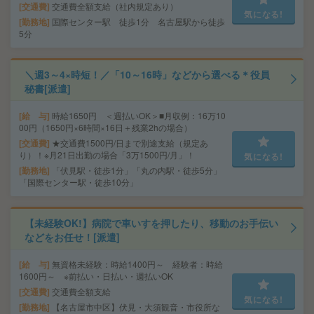
交通費
交通費全額支給（社内規定あり）
気になる!
勤務地
国際センター駅 徒歩1分 名古屋駅から徒歩
5分
＼週3～4×時短！／「10～16時」などから選べる＊役員
秘書[派遣]
給 与
時給1650円 ＜週払いOK＞■月収例：16万10
00円（1650円×6時間×16日＋残業2hの場合）
交通費
★交通費1500円/日まで別途支給（規定あ
り）！※月21日出勤の場合「3万1500円/月」！
気になる!
勤務地
「伏見駅・徒歩1分」「丸の内駅・徒歩5分」
「国際センター駅・徒歩10分」
【未経験OK!】病院で車いすを押したり、移動のお手伝い
などをお任せ！[派遣]
給 与
無資格未経験：時給1400円～ 経験者：時給
1600円～ ※前払い・日払い・週払いOK
交通費
交通費全額支給
気になる!
勤務地
【名古屋市中区】伏見・大須観音・市役所な