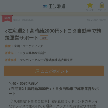
気になる!
ログイン
NEW
掲載日
2026/08/05
No.MNGY1708910
<在宅週2！高時給2000円>トヨタ自動車で施
策運営サポート
派遣
職種
企画・マーケティング
派遣先
トヨタ自動車株式会社
派遣会社
マンパワーグループ株式会社 名古屋支店
ここがポイント！
＼40～50代活躍／
<在宅週2！高時給2000円>トヨタ自動車で施策運営サポ
ート
【10月開始*トヨタ自動車】名駅直結ミッドランドのキレイ
なオフィスで雨の日でも通勤ラクラク！社員食堂や休憩室