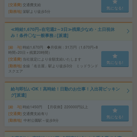
交通費
交通費支給
気になる!
勤務地
栄駅より徒歩5分
≪時給1,670円×在宅週2～3日≫残業少なめ・土日祝休
み！条件〇な一般事務♫[派遣]
給 与
時給1,670円 ◆月収例：31万円（1,670円×8
時間×20日＋残業20時間）
交通費
当社規定により全額支給いたします
気になる!
勤務地
全線「名古屋」駅より徒歩3分 ミッドランド
スクエア
給与即払いOK！高時給！日勤のお仕事！入出荷ピッキン
グ[派遣]
給 与
時給1450円 【月収例】220000円以上
交通費
交通費支給有り
気になる!
勤務地
中村公園駅～徒歩9分