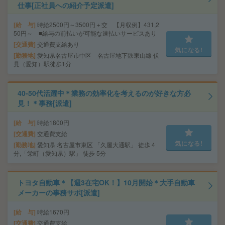
仕事[正社員への紹介予定派遣]
給 与
時給2500円～3500円＋交 【月収例】431,2
50円～ ■給与の前払いが可能な速払いサービスあり
交通費
交通費支給あり
気になる!
勤務地
愛知県名古屋市中区 名古屋地下鉄東山線 伏
見（愛知）駅徒歩1分
40-50代活躍中＊業務の効率化を考えるのが好きな方必
見！＊事務[派遣]
給 与
時給1800円
交通費
交通費支給
気になる!
勤務地
愛知県 名古屋市東区 「久屋大通駅」 徒歩 4
分,「栄町（愛知県）駅」 徒歩 5分
トヨタ自動車＊【週3在宅OK！】10月開始＊大手自動車
メーカーの事務サポ[派遣]
給 与
時給1670円
交通費
交通費支給