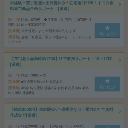
未経験＊若手歓迎✨土日祝休み＊在宅週2日OK！トヨタ自
動車で商品企画サポート！[派遣]
給 与
時給1,670円 ◆月収例：31万円（1,670円×8
時間×20日＋残業20時間）
交通費
当社規定により全額支給いたします
気になる!
勤務地
全線「名古屋」駅より徒歩3分 ミッドランド
スクエア
【在宅あり@高時給1700】ITで事務サポート！10～17時
[派遣]
給 与
時給1700円＋交
交通費
■交通費支給※当社規定あり
気になる!
勤務地
JR線 名古屋駅 徒歩2分/名鉄名古屋本線 名鉄
名古屋駅 徒歩5分
【時給2000円】未経験OK＊残業少な目！電力会社で資料
作成など[派遣]
給 与
時給2000円+交 【月収例】30万6000円