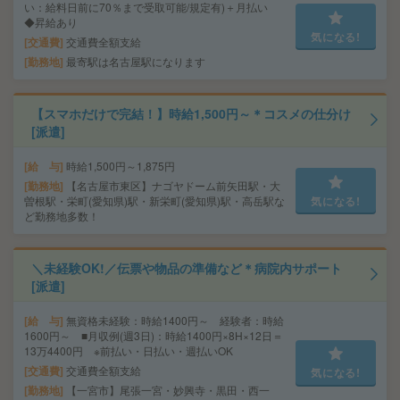
い：給料日前に70％まで受取可能/規定有)＋月払い
◆昇給あり
気になる!
交通費
交通費全額支給
勤務地
最寄駅は名古屋駅になります
【スマホだけで完結！】時給1,500円～＊コスメの仕分け
[派遣]
給 与
時給1,500円～1,875円
勤務地
【名古屋市東区】ナゴヤドーム前矢田駅・大
曽根駅・栄町(愛知県)駅・新栄町(愛知県)駅・高岳駅な
気になる!
ど勤務地多数！
＼未経験OK!／伝票や物品の準備など＊病院内サポート
[派遣]
給 与
無資格未経験：時給1400円～ 経験者：時給
1600円～ ■月収例(週3日)：時給1400円×8H×12日＝
13万4400円 ※前払い・日払い・週払いOK
交通費
交通費全額支給
気になる!
勤務地
【一宮市】尾張一宮・妙興寺・黒田・西一