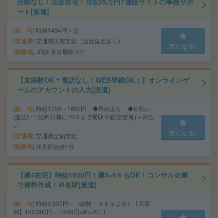
出勤なし！完全在宅！月収25万円↑通販サイトの事務サポ
ート[派遣]
給 与
時給1494円＋交
交通費
交通費実費支給（当社規定あり）
気になる!
勤務地
JR線 名古屋駅 5分
【未経験OK＊電話なし！WEB登録OK！】オンラインゲ
ームのアカウントの入力[派遣]
給 与
時給1700～1800円 ◆昇給あり ◆日払い
(速払い：給料日前に70％まで受取可能/規定有)＋月払
い
気になる!
交通費
交通費全額支給
勤務地
伏見駅徒歩1分
【週4在宅】時給1600円！週5×6ｈもOK！コンサル企業
で資料作成！＠名駅[派遣]
給 与
時給1,600円～（経験・スキルよる）【月収
例】192,000円＝1,600円×6h×20日