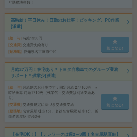
ど勤務地多数！
高時給！平日休み！日勤のお仕事！ピッキング、PC作業
[派遣]
給 与
時給1350円
交通費
交通費支給有り
気になる!
勤務地
愛知県名古屋市中区
月給27万円！在宅あり＊トヨタ自動車でのグループ業務
サポート＊残業少[派遣]
給 与
月給制のお仕事です：固定月給 277100円 ※
時給換算 時給1710円（残業代・交通費は別途支給あ
り）
交通費
交通費規定に基づき交通費支給
気になる!
勤務地
名古屋駅 徒歩1分、名鉄名古屋駅 徒歩1分、近
鉄名古屋駅 徒歩3分
【在宅OK！】【テレワークは週2～3回！名古屋駅直結】