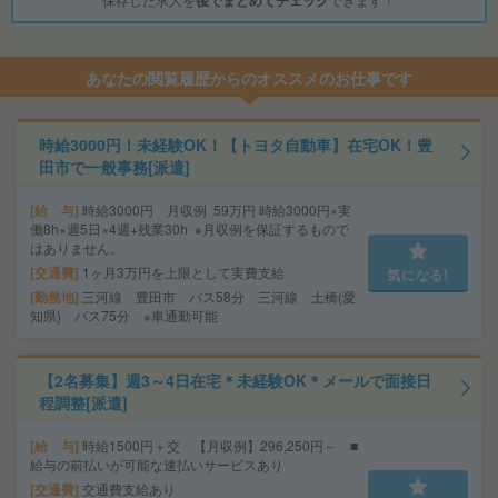
あなたの閲覧履歴からのオススメのお仕事です
時給3000円！未経験OK！【トヨタ自動車】在宅OK！豊
田市で一般事務[派遣]
給 与
時給3000円 月収例 59万円 時給3000円×実
働8h×週5日×4週+残業30h ※月収例を保証するもので
はありません。
交通費
1ヶ月3万円を上限として実費支給
気になる!
勤務地
三河線 豊田市 バス58分 三河線 土橋(愛
知県) バス75分 ※車通勤可能
【2名募集】週3～4日在宅＊未経験OK＊メールで面接日
程調整[派遣]
給 与
時給1500円＋交 【月収例】296,250円～ ■
給与の前払いが可能な速払いサービスあり
交通費
交通費支給あり