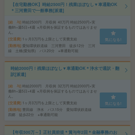
【在宅勤務OK】時給2500円！残業ほぼなし▼車通勤OK
＊三河豊田で一般事務[派遣]
給 与
時給2500円 月収例 40万円 時給2500円×実
働8h×週5日×4週 ※月収例を保証するものではありませ
ん。
交通費
1ヶ月3万円を上限として実費支給
気になる!
勤務地
愛知環状鉄道線 三河豊田 徒歩12分 三河
線 土橋(愛知県) バス20分 ※車通勤可能
時給2000円！残業ほぼなし▼車通勤OK＊浄水で通訳・翻
訳[派遣]
給 与
時給2000円 月収例 32万円 時給2000円×実
働8h×週5日×4週 ※月収例を保証するものではありませ
ん。
交通費
1ヶ月3万円を上限として実費支給
気になる!
勤務地
豊田線 浄水 バス15分 愛知環状鉄道線
四郷 徒歩22分 ※車通勤可能
【年収500万～】正社員前提＊賞与年2回＊金融事務のお