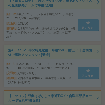
【トヨタ自動車】＼興味があるでOK／在宅あり＊グッズ
の企画販売チームで事務[派遣]
給 与
時給1670円 【月収例】時給1670円×8時間×
21日＝280,560円＋残業代
交通費
全額支給
気になる!
勤務地
名古屋駅徒歩1分、近鉄名古屋駅徒歩2分 ※駅
直結【ミッドランドスクエア】でのご就業です駅直
結！
週4日＊10-15時の時短勤務！時給1500円以上！非営利団
体で事務アシスタント[派遣]
給 与
時給1500円～1600円＋交 【月収例】120,0
00円～ ■給与の前払いが可能な速払いサービスあり
交通費
交通費支給あり
気になる!
勤務地
愛知県名古屋市中区 中央本線（東海） 金山
（愛知）駅徒歩6分
【コツコツ】残業ほぼなし▼車通勤OK＊自動車部品メー
カーで貿易事務[派遣]