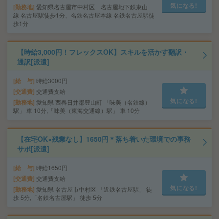
気になる!
勤務地
愛知県名古屋市中村区 名古屋地下鉄東山
線 名古屋駅徒歩1分、名鉄名古屋本線 名鉄名古屋駅徒
歩1分
【時給3,000円！フレックスOK】スキルを活かす翻訳・
通訳[派遣]
給 与
時給3000円
交通費
交通費支給
気になる!
勤務地
愛知県 西春日井郡豊山町 「味美（名鉄線）
駅」 車 10分,「味美（東海交通線）駅」 車 10分
【在宅OK×残業なし】1650円＊落ち着いた環境での事務
サポ[派遣]
給 与
時給1650円
交通費
交通費支給
気になる!
勤務地
愛知県 名古屋市中村区 「近鉄名古屋駅」 徒
歩 5分,「名鉄名古屋駅」 徒歩 5分