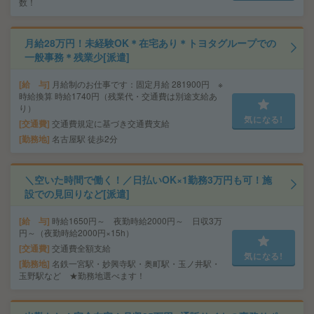
数！
月給28万円！未経験OK＊在宅あり＊トヨタグループでの
一般事務＊残業少[派遣]
給 与
月給制のお仕事です：固定月給 281900円 ※
時給換算 時給1740円（残業代・交通費は別途支給あ
り）
気になる!
交通費
交通費規定に基づき交通費支給
勤務地
名古屋駅 徒歩2分
＼空いた時間で働く！／日払いOK×1勤務3万円も可！施
設での見回りなど[派遣]
給 与
時給1650円～ 夜勤時給2000円～ 日収3万
円～（夜勤時給2000円×15h）
交通費
交通費全額支給
気になる!
勤務地
名鉄一宮駅・妙興寺駅・奥町駅・玉ノ井駅・
玉野駅など ★勤務地選べます！