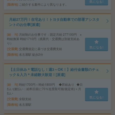
気になる!
勤務地
ご紹介する案件により異なります。
月給27万円！在宅あり！トヨタ自動車での部署アシスタ
ントのお仕事[派遣]
給 与
月給制のお仕事です：固定月給 277100円 ※
時給換算 時給1710円（残業代・交通費は別途支給あ
り）
気になる!
交通費
交通費規定に基づき交通費支給
勤務地
名古屋駅 徒歩2分
【土日休み＊電話なし！週3～OK！】給付金書類のチェ
ック＆入力＊未経験大歓迎！[派遣]
給 与
時給1700円～時給1800円 ◆昇給あり ◆日
払い(速払い：給料日前に70％迄受取可能/規定有)＋月
払い
気になる!
交通費
全額支給
勤務地
名古屋駅