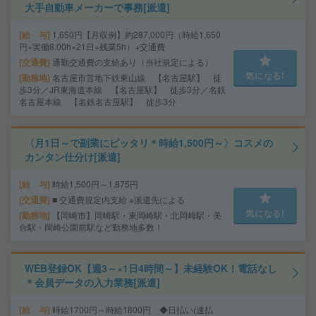
大手自動車メーカーで事務[派遣]
給 与
1,650円【月収例】約287,000円（時給1,650
円×実働8.00h×21日+残業5h）+交通費
交通費
通勤交通費の支給あり（当社規定による）
気になる!
勤務地
名古屋市営地下鉄東山線 【名古屋駅】 徒
歩3分／JR東海道本線 【名古屋駅】 徒歩3分／名鉄
名古屋本線 【名鉄名古屋駅】 徒歩3分
〈月1日～で副業にピッタリ＊時給1,500円～〉コスメの
カンタン仕分け[派遣]
給 与
時給1,500円～1,875円
交通費
■ 交通費規定内支給 ※派遣先による
気になる!
勤務地
【岡崎市】岡崎駅・東岡崎駅・北岡崎駅・美
合駅・岡崎公園前駅など勤務地多数！
WEB登録OK【週3～×1日4時間～】未経験OK！電話なし
＊会員データの入力業務[派遣]
給 与
時給1700円～時給1800円 ◆日払い(速払