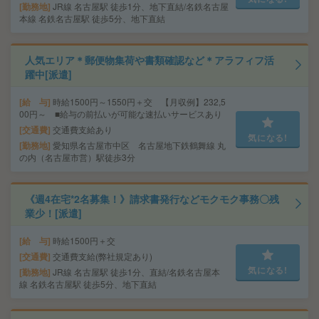
勤務地
JR線 名古屋駅 徒歩1分、地下直結/名鉄名古屋
本線 名鉄名古屋駅 徒歩5分、地下直結
人気エリア＊郵便物集荷や書類確認など＊アラフィフ活
躍中[派遣]
給 与
時給1500円～1550円＋交 【月収例】232,5
00円～ ■給与の前払いが可能な速払いサービスあり
交通費
交通費支給あり
気になる!
勤務地
愛知県名古屋市中区 名古屋地下鉄鶴舞線 丸
の内（名古屋市営）駅徒歩3分
《週4在宅*2名募集！》請求書発行などモクモク事務〇残
業少！[派遣]
給 与
時給1500円＋交
交通費
交通費支給(弊社規定あり)
気になる!
勤務地
JR線 名古屋駅 徒歩1分、直結/名鉄名古屋本
線 名鉄名古屋駅 徒歩5分、地下直結