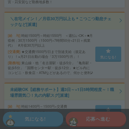
宮・苅安賀など勤務地多数！
＼在宅メイン！／月収30万円以上も＊こつこつ勤怠チェ
ックなど[派遣]
給 与
時給1500円～時給1550円 ＜週払いOK＞■月
収例：30万1500円（1500円×7時間50分×21日＋残業
代） #月収30万円以上
交通費
★交通費1500円/日まで別途支給（規定あ
り）！※月21日出勤の場合「3万1500円/月」！
気になる!
勤務地
東山線・他「名古屋駅・徒歩5分」「亀島駅・
徒歩5分」「国際センター駅・徒歩12分」★ビル内に
コンビニ・飲食店・ATMなどがあるので、何かと便利♪
未経験OK【総務サポート】週3日～×1日5時間程度～！職
場雰囲気〇！丸の内駅スグ[派遣]
給 与
時給1400円～1500円+交通費
交通費
あり（弊社規定あり）
気になる!
気になる!
応募へ進む
勤務地
丸の内駅：徒歩1分（名古屋市中区）