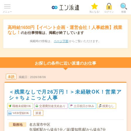
メニュー
気になる!
ログイン
検索
高時給1650円【イベント企画・運営会社！人事総務】残業
なし！
のお仕事情報は、掲載が終了しています
掲載時の情報は、
ページ下部
からご覧いただけます。
お探しの条件に近い派遣のお仕事
未読
掲載日
2026/08/06
＜残業なしで月26万円！＞未経験OK！営業ア
シ＋ちょこっと人事
職種未経験OK
交通費別途支給あり
土日祝日が休み
残業なし
WEB登録OK
派遣
名古屋市中区
勤務地
矢場町駅から徒歩1分／栄(愛知県)駅から徒歩7分