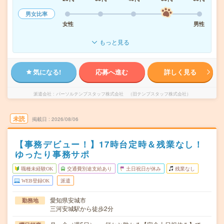
男女比率
女性
男性
もっと見る
気になる!
応募へ進む
詳しく見る
派遣会社
パーソルテンプスタッフ株式会社 （旧テンプスタッフ株式会社）
未読
掲載日
2026/08/06
【事務デビュー！】17時台定時＆残業なし！
ゆったり事務サポ
職種未経験OK
交通費別途支給あり
土日祝日が休み
残業なし
WEB登録OK
派遣
愛知県安城市
勤務地
三河安城駅から徒歩2分