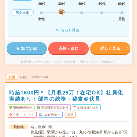
20代
30代
40代
50代
60代
男女比率
女性
男性
もっと見る
気になる!
応募へ進む
詳しく見る
派遣会社
パーソルテンプスタッフ株式会社 （旧テンプスタッフ株式会社）
未読
掲載日
2026/08/06
時給1600円＊【月収26万！在宅OK】社員化
実績あり！部内の総務＋秘書＠伏見
職種未経験OK
交通費別途支給あり
土日祝日が休み
在宅・リモート
WEB登録OK
派遣
名古屋市中区
勤務地
伏見(愛知県)駅から徒歩1分／丸の内(愛知県)駅から徒歩7分
／栄(愛知県)駅から徒歩12分