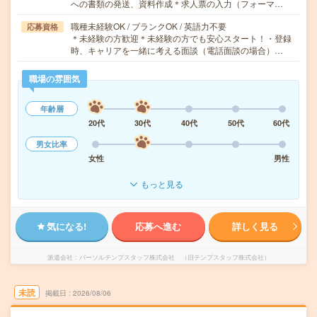
への書類の発送、資料作成＊求人票の入力（フォーマ…
職種未経験OK / ブランクOK / 英語力不要
応募資格
＊未経験の方歓迎＊未経験の方でも安心スタート！・登録
時、キャリアを一緒に考える面談（電話面談の場合）…
職場の雰囲気
年齢層
20代
30代
40代
50代
60代
男女比率
女性
男性
もっと見る
気になる!
応募へ進む
詳しく見る
派遣会社
パーソルテンプスタッフ株式会社 （旧テンプスタッフ株式会社）
未読
掲載日
2026/08/06