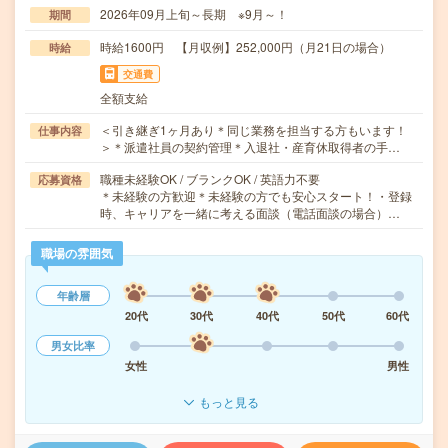
2026年09月上旬～長期 ※9月～！
期間
時給1600円 【月収例】252,000円（月21日の場合）
時給
交通費
全額支給
＜引き継ぎ1ヶ月あり＊同じ業務を担当する方もいます！
仕事内容
＞＊派遣社員の契約管理＊入退社・産育休取得者の手…
職種未経験OK / ブランクOK / 英語力不要
応募資格
＊未経験の方歓迎＊未経験の方でも安心スタート！・登録
時、キャリアを一緒に考える面談（電話面談の場合）…
職場の雰囲気
年齢層
20代
30代
40代
50代
60代
男女比率
女性
男性
もっと見る