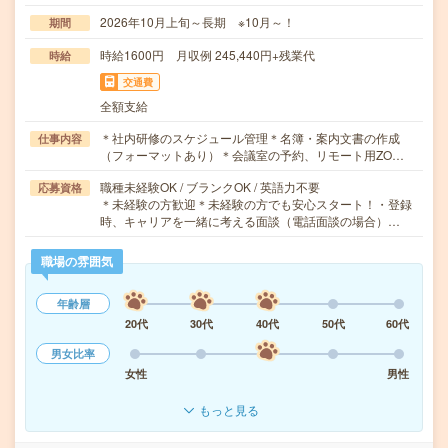
2026年10月上旬～長期 ※10月～！
期間
時給1600円 月収例 245,440円+残業代
時給
交通費
全額支給
＊社内研修のスケジュール管理＊名簿・案内文書の作成
仕事内容
（フォーマットあり）＊会議室の予約、リモート用ZO…
職種未経験OK / ブランクOK / 英語力不要
応募資格
＊未経験の方歓迎＊未経験の方でも安心スタート！・登録
時、キャリアを一緒に考える面談（電話面談の場合）…
職場の雰囲気
年齢層
20代
30代
40代
50代
60代
男女比率
女性
男性
もっと見る