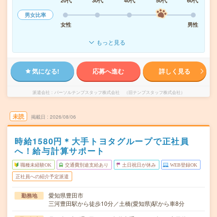
20代
30代
40代
50代
60代
男女比率
女性
男性
もっと見る
気になる!
応募へ進む
詳しく見る
派遣会社
パーソルテンプスタッフ株式会社 （旧テンプスタッフ株式会社）
未読
掲載日
2026/08/06
時給1580円＊大手トヨタグループで正社員
へ！給与計算サポート
職種未経験OK
交通費別途支給あり
土日祝日が休み
WEB登録OK
正社員への紹介予定派遣
愛知県豊田市
勤務地
三河豊田駅から徒歩10分／土橋(愛知県)駅から車8分