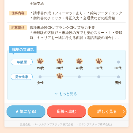
全額支給
＊請求書作成（フォーマットあり）＊給与データチェック
仕事内容
＊契約書のチェック・修正入力＊交通費などの経費精…
職種未経験OK / ブランクOK / 英語力不要
応募資格
＊未経験の方歓迎＊未経験の方でも安心スタート！・登録
時、キャリアを一緒に考える面談（電話面談の場合）…
職場の雰囲気
年齢層
20代
30代
40代
50代
60代
男女比率
女性
男性
もっと見る
気になる!
応募へ進む
詳しく見る
派遣会社
パーソルテンプスタッフ株式会社 （旧テンプスタッフ株式会社）