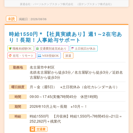
派遣会社
パーソルテンプスタッフ株式会社 （旧テンプスタッフ株式会社）
未読
掲載日
2026/08/06
時給1550円＊【社員実績あり】週1～2在宅あ
り！長期！人事給与サポート
職種未経験OK
交通費別途支給あり
土日祝日が休み
在宅・リモート
WEB登録OK
派遣
名古屋市中村区
勤務地
名鉄名古屋駅から徒歩3分／名古屋駅から徒歩3分／近鉄名
古屋駅から徒歩3分
月～金（週5日） ※土日祝休み（会社カレンダーあり）
曜日頻度
09:00～17:45(実働7時間45分 休憩1時間)
時間
2026年10月上旬～長期 ※10月～！
期間
時給1550円 【月収例】時給1,550円×7時間45分×21日＝
時給
252,262円＋残業代
交通費