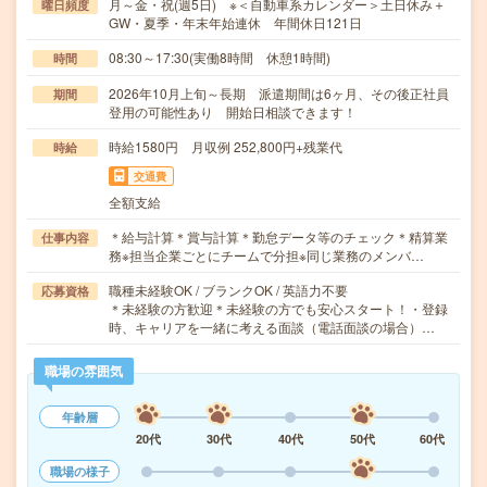
月～金・祝(週5日) ※＜自動車系カレンダー＞土日休み＋
曜日頻度
GW・夏季・年末年始連休 年間休日121日
08:30～17:30(実働8時間 休憩1時間)
時間
2026年10月上旬～長期 派遣期間は6ヶ月、その後正社員
期間
登用の可能性あり 開始日相談できます！
時給1580円 月収例 252,800円+残業代
時給
交通費
全額支給
＊給与計算＊賞与計算＊勤怠データ等のチェック＊精算業
仕事内容
務※担当企業ごとにチームで分担※同じ業務のメンバ…
職種未経験OK / ブランクOK / 英語力不要
応募資格
＊未経験の方歓迎＊未経験の方でも安心スタート！・登録
時、キャリアを一緒に考える面談（電話面談の場合）…
職場の雰囲気
年齢層
20代
30代
40代
50代
60代
職場の様子