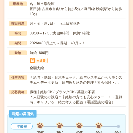
名古屋市瑞穂区
勤務地
堀田(名古屋市営)駅から徒歩5分／堀田(名鉄線)駅から徒歩
13分
月～金（週5日） ※土日祝休み
曜日頻度
08:30～17:30(実働8時間 休憩1時間)
時間
2026年09月上旬～長期 ※9月～！
期間
時給1600円
時給
交通費
全額支給
＊給与・勤怠・勤怠チェック、給与システムから人事シス
仕事内容
テムへデータ更新・給与振り込みの処理＊社会保険・…
職種未経験OK / ブランクOK / 英語力不要
応募資格
＊未経験の方歓迎＊未経験の方でも安心スタート！・登録
時、キャリアを一緒に考える面談（電話面談の場合）…
職場の雰囲気
年齢層
20代
30代
40代
50代
60代