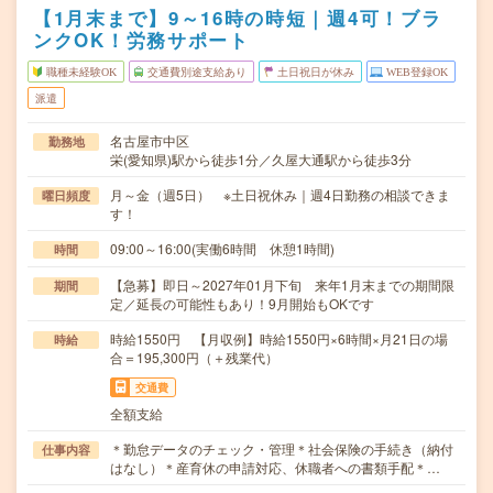
【1月末まで】9～16時の時短｜週4可！ブラ
ンクOK！労務サポート
職種未経験OK
交通費別途支給あり
土日祝日が休み
WEB登録OK
派遣
名古屋市中区
勤務地
栄(愛知県)駅から徒歩1分／久屋大通駅から徒歩3分
月～金（週5日） ※土日祝休み｜週4日勤務の相談できま
曜日頻度
す！
09:00～16:00(実働6時間 休憩1時間)
時間
【急募】即日～2027年01月下旬 来年1月末までの期間限
期間
定／延長の可能性もあり！9月開始もOKです
時給1550円 【月収例】時給1550円×6時間×月21日の場
時給
合＝195,300円（＋残業代）
交通費
全額支給
＊勤怠データのチェック・管理＊社会保険の手続き（納付
仕事内容
はなし）＊産育休の申請対応、休職者への書類手配＊…