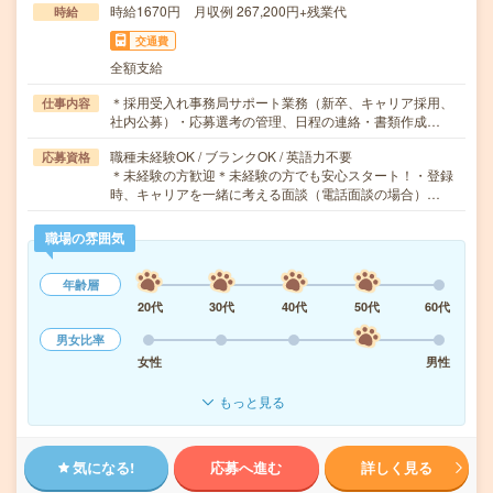
時給1670円 月収例 267,200円+残業代
時給
交通費
全額支給
＊採用受入れ事務局サポート業務（新卒、キャリア採用、
仕事内容
社内公募）・応募選考の管理、日程の連絡・書類作成…
職種未経験OK / ブランクOK / 英語力不要
応募資格
＊未経験の方歓迎＊未経験の方でも安心スタート！・登録
時、キャリアを一緒に考える面談（電話面談の場合）…
職場の雰囲気
年齢層
20代
30代
40代
50代
60代
男女比率
女性
男性
もっと見る
気になる!
応募へ進む
詳しく見る