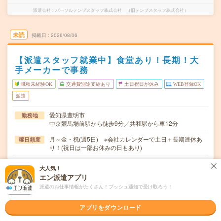
派遣会社
パーソルテンプスタッフ株式会社 （旧テンプスタッフ株式会社）
未読
掲載日
2026/08/06
【派遣スタッフ就業中】食堂あり！長期！大
手メーカーで事務
職種未経験OK
交通費別途支給あり
土日祝日が休み
WEB登録OK
派遣
愛知県豊明市
勤務地
中京競馬場前駅から徒歩9分／共和駅から車12分
月～金・祝(週5日) ※会社カレンダーで土日＋長期連休あ
曜日頻度
り！(祝日は一部お休みの日もあり)
08:05～17:00(実働7時間55分 休憩1時間)
時間
大人気！
エン派遣アプリ
2026年10月上旬～長期 ※10月～！
期間
派遣のお仕事情報がたくさん！プッシュ通知で受け取ろう！
時給1450円 月収例 229,680円+残業代
時給
アプリをダウンロード
交通費
全額支給