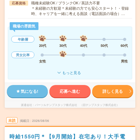
職種未経験OK / ブランクOK / 英語力不要
応募資格
＊未経験の方歓迎＊未経験の方でも安心スタート！・登録
時、キャリアを一緒に考える面談（電話面談の場合）…
職場の雰囲気
年齢層
20代
30代
40代
50代
60代
男女比率
女性
男性
もっと見る
気になる!
応募へ進む
詳しく見る
派遣会社
パーソルテンプスタッフ株式会社 （旧テンプスタッフ株式会社）
未読
掲載日
2026/08/06
時給1550円＊【9月開始】在宅あり！大手電