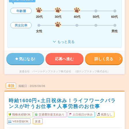
年齢層
20代
30代
40代
50代
60代
男女比率
女性
男性
もっと見る
気になる!
応募へ進む
詳しく見る
派遣会社
パーソルテンプスタッフ株式会社 （旧テンプスタッフ株式会社）
未読
掲載日
2026/08/06
時給1600円×土日祝休み！ライフワークバラ
ンスが叶うお仕事＊人事労務のお仕事
職種未経験OK
交通費別途支給あり
土日祝日が休み
残業なし
WEB登録OK
派遣