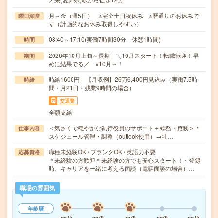
月～金（週5日） ※完全土日祝休み ※暦通りのお休みで
曜日頻度
す（計画的なお休み取得しやすい）
08:40～17:10(実働7時間30分 休憩1時間)
時間
2026年10月上旬～長期 ＼10月スタート！転職歓迎！早
期間
めに結果でる／ ※10月～！
時給1600円 【月収例】26万6,400円見込み（実働7.5時
時給
間・月21日・残業9時間の場合）
交通費
全額支給
＜気さくで穏やかな執行役員のサポート＋総務・庶務＞＊
仕事内容
スケジュール管理・調整（outlook使用）→社…
職種未経験OK / ブランクOK / 英語力不要
応募資格
＊未経験の方歓迎＊未経験の方でも安心スタート！・登録
時、キャリアを一緒に考える面談（電話面談の場合）…
職場の雰囲気
年齢層