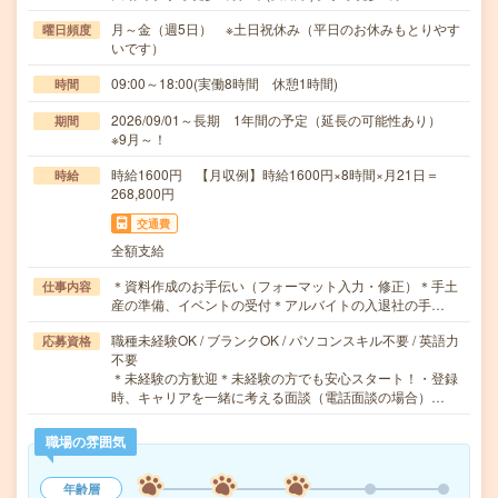
月～金（週5日） ※土日祝休み（平日のお休みもとりやす
曜日頻度
いです）
09:00～18:00(実働8時間 休憩1時間)
時間
2026/09/01～長期 1年間の予定（延長の可能性あり）
期間
※9月～！
時給1600円 【月収例】時給1600円×8時間×月21日＝
時給
268,800円
交通費
全額支給
＊資料作成のお手伝い（フォーマット入力・修正）＊手土
仕事内容
産の準備、イベントの受付＊アルバイトの入退社の手…
職種未経験OK / ブランクOK / パソコンスキル不要 / 英語力
応募資格
不要
＊未経験の方歓迎＊未経験の方でも安心スタート！・登録
時、キャリアを一緒に考える面談（電話面談の場合）…
職場の雰囲気
年齢層