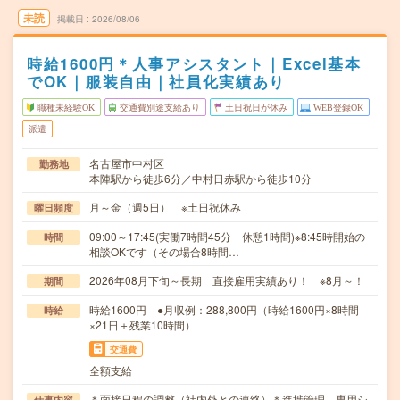
未読
掲載日
2026/08/06
時給1600円＊人事アシスタント｜Excel基本
でOK｜服装自由｜社員化実績あり
職種未経験OK
交通費別途支給あり
土日祝日が休み
WEB登録OK
派遣
名古屋市中村区
勤務地
本陣駅から徒歩6分／中村日赤駅から徒歩10分
月～金（週5日） ※土日祝休み
曜日頻度
09:00～17:45(実働7時間45分 休憩1時間)※8:45時開始の
時間
相談OKです（その場合8時間…
2026年08月下旬～長期 直接雇用実績あり！ ※8月～！
期間
時給1600円 ●月収例：288,800円（時給1600円×8時間
時給
×21日＋残業10時間）
交通費
全額支給
＊面接日程の調整（社内外との連絡）＊進捗管理、専用シ
仕事内容