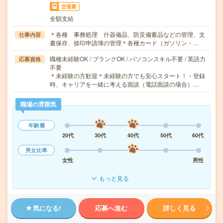
交通費
全額支給
＊各種 事務処理 什器備品、防災備蓄品などの管理、文
仕事内容
書保存、捺印申請簿の管理＊各種カード（ガソリン・…
職種未経験OK / ブランクOK / パソコンスキル不要 / 英語力
応募資格
不要
＊未経験の方歓迎＊未経験の方でも安心スタート！・登録
時、キャリアを一緒に考える面談（電話面談の場合）…
職場の雰囲気
年齢層
20代
30代
40代
50代
60代
男女比率
女性
男性
もっと見る
気になる!
応募へ進む
詳しく見る