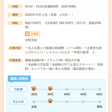
09:00～18:00(実働8時間 休憩1時間)
時間
2026年10月上旬～長期 ※10月～！
期間
時給1500円 【月収例】289,500円（月21日・残業20時
時給
間）
交通費
全額支給
＊法人企業との面接日程調整（メール8割）＊企業担当者
仕事内容
とのやりとり＊システムへの入力 ＊申請の処理、そ…
職種未経験OK / ブランクOK / 英語力不要
応募資格
＊未経験の方歓迎＊未経験の方でも安心スタート！・登録
時、キャリアを一緒に考える面談（電話面談の場合）…
職場の雰囲気
年齢層
20代
30代
40代
50代
60代
男女比率
女性
男性