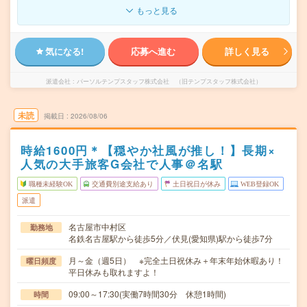
もっと見る
気になる!
応募へ進む
詳しく見る
派遣会社
パーソルテンプスタッフ株式会社 （旧テンプスタッフ株式会社）
未読
掲載日
2026/08/06
時給1600円＊【穏やか社風が推し！】長期×
人気の大手旅客G会社で人事＠名駅
職種未経験OK
交通費別途支給あり
土日祝日が休み
WEB登録OK
派遣
名古屋市中村区
勤務地
名鉄名古屋駅から徒歩5分／伏見(愛知県)駅から徒歩7分
月～金（週5日） ※完全土日祝休み＋年末年始休暇あり！
曜日頻度
平日休みも取れますよ！
09:00～17:30(実働7時間30分 休憩1時間)
時間