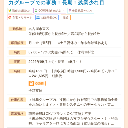
力グループでの事務！長期！残業少な目
職種未経験OK
交通費別途支給あり
土日祝日が休み
在宅・リモート
WEB登録OK
派遣
名古屋市東区
勤務地
栄(愛知県)駅から徒歩5分／高岳駅から徒歩6分
月～金（週5日） ※土日祝休み・年末年始連休あり
曜日頻度
09:00～17:40(実働7時間40分 休憩1時間)
時間
2026年09月上旬～長期 ※9月～！
期間
時給1550円 【月収例】時給1,500円×7時間40分×月21日
時給
＝241,605円＋残業代
交通費
全額支給
＜総務グループ内、技術にかかわる部門での事務補助全般
仕事内容
をお願いします＞・専用システムへのデータ入力・業…
職種未経験OK / ブランクOK / 英語力不要
応募資格
＊未経験の方歓迎＊未経験の方でも安心スタート！・登録
時、キャリアを一緒に考える面談（電話面談の場合）…