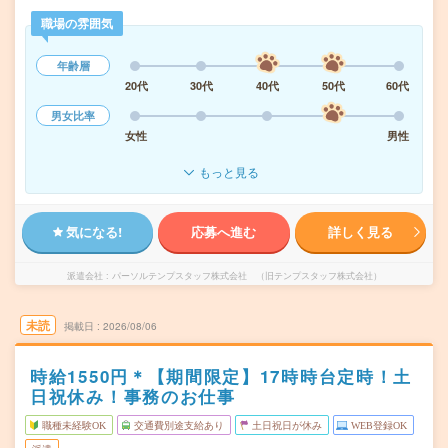
職場の雰囲気
年齢層
20代
30代
40代
50代
60代
男女比率
女性
男性
もっと見る
気になる!
応募へ進む
詳しく見る
派遣会社
パーソルテンプスタッフ株式会社 （旧テンプスタッフ株式会社）
未読
掲載日
2026/08/06
時給1550円＊【期間限定】17時時台定時！土
日祝休み！事務のお仕事
職種未経験OK
交通費別途支給あり
土日祝日が休み
WEB登録OK