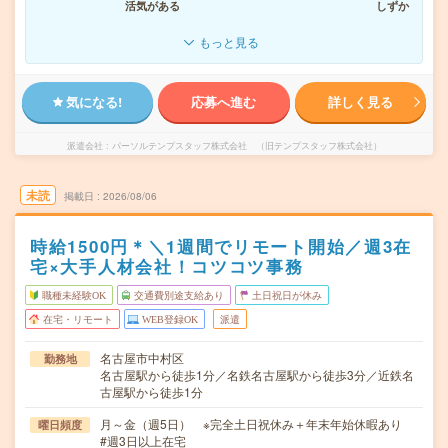
活気がある
しずか
もっと見る
気になる!
応募へ進む
詳しく見る
派遣会社
パーソルテンプスタッフ株式会社 （旧テンプスタッフ株式会社）
未読
掲載日
2026/08/06
時給1500円＊＼1週間でリモート開始／週3在
宅×大手人材会社！コツコツ事務
職種未経験OK
交通費別途支給あり
土日祝日が休み
在宅・リモート
WEB登録OK
派遣
名古屋市中村区
勤務地
名古屋駅から徒歩1分／名鉄名古屋駅から徒歩3分／近鉄名
古屋駅から徒歩1分
月～金（週5日） ※完全土日祝休み＋年末年始休暇あり
曜日頻度
#週3日以上在宅