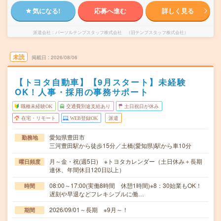
気になる!
応募へ進む
詳しく見る
派遣会社
パーソルテンプスタッフ株式会社 （旧テンプスタッフ株式会社）
未読
掲載日
2026/08/06
【トヨタ自動車】【9月スタート】未経験
OK！人事・採用の事務サポート
職種未経験OK
交通費別途支給あり
土日祝日が休み
在宅・リモート
WEB登録OK
派遣
愛知県豊田市
勤務地
三河豊田駅から徒歩15分／土橋(愛知県)駅から車10分
月～金・祝(週5日) ※トヨタカレンダー（土日休み＋長期
曜日頻度
連休、年間休日120日以上）
08:00～17:00(実働8時間 休憩1時間)※8：30始業もOK！
時間
遅刻や早退などフレキシブルに働…
2026/09/01～長期 ※9月～！
期間