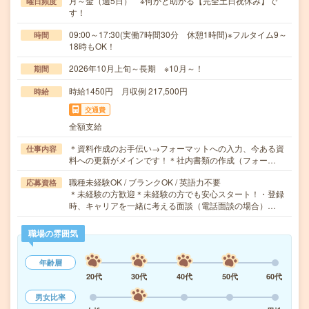
月～金（週5日） ※何かと助かる【完全土日祝休み】で
曜日頻度
す！
09:00～17:30(実働7時間30分 休憩1時間)※フルタイム9～
時間
18時もOK！
2026年10月上旬～長期 ※10月～！
期間
時給1450円 月収例 217,500円
時給
交通費
全額支給
＊資料作成のお手伝い→フォーマットへの入力、今ある資
仕事内容
料への更新がメインです！＊社内書類の作成（フォー…
職種未経験OK / ブランクOK / 英語力不要
応募資格
＊未経験の方歓迎＊未経験の方でも安心スタート！・登録
時、キャリアを一緒に考える面談（電話面談の場合）…
職場の雰囲気
年齢層
20代
30代
40代
50代
60代
男女比率