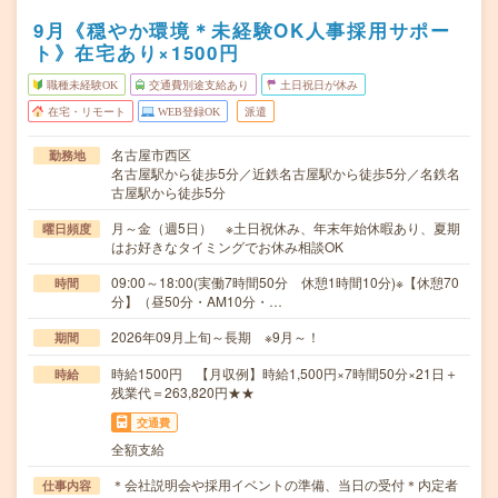
9月《穏やか環境＊未経験OK人事採用サポー
ト》在宅あり×1500円
職種未経験OK
交通費別途支給あり
土日祝日が休み
在宅・リモート
WEB登録OK
派遣
名古屋市西区
勤務地
名古屋駅から徒歩5分／近鉄名古屋駅から徒歩5分／名鉄名
古屋駅から徒歩5分
月～金（週5日） ※土日祝休み、年末年始休暇あり、夏期
曜日頻度
はお好きなタイミングでお休み相談OK
09:00～18:00(実働7時間50分 休憩1時間10分)※【休憩70
時間
分】（昼50分・AM10分・…
2026年09月上旬～長期 ※9月～！
期間
時給1500円 【月収例】時給1,500円×7時間50分×21日＋
時給
残業代＝263,820円★★
交通費
全額支給
＊会社説明会や採用イベントの準備、当日の受付＊内定者
仕事内容