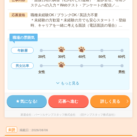
ステムへの入力＊Webテスト・アンケートの配信／…
職種未経験OK / ブランクOK / 英語力不要
応募資格
＊未経験の方歓迎＊未経験の方でも安心スタート！・登録
時、キャリアを一緒に考える面談（電話面談の場合）…
職場の雰囲気
年齢層
20代
30代
40代
50代
60代
男女比率
女性
男性
もっと見る
気になる!
応募へ進む
詳しく見る
派遣会社
パーソルテンプスタッフ株式会社 （旧テンプスタッフ株式会社）
未読
掲載日
2026/08/06