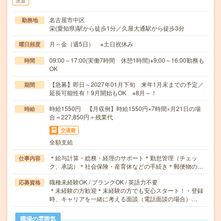
派遣
名古屋市中区
勤務地
栄(愛知県)駅から徒歩1分／久屋大通駅から徒歩3分
月～金（週5日） ※土日祝休み
曜日頻度
09:00～17:00(実働7時間 休憩1時間)※9:00～16:00勤務も
時間
OK
【急募】即日～2027年01月下旬 来年1月末までの予定／
期間
延長可能性有！9月開始もOK ※8月～！
時給1550円 【月収例】時給1550円×7時間×月21日の場
時給
合＝227,850円＋残業代
交通費
全額支給
＊給与計算・総務・経理のサポート＊勤怠管理（チェッ
仕事内容
ク、承認）＊社会保険・産育休などの手続き＊郵便物の…
職種未経験OK / ブランクOK / 英語力不要
応募資格
＊未経験の方歓迎＊未経験の方でも安心スタート！・登録
時、キャリアを一緒に考える面談（電話面談の場合）…
職場の雰囲気