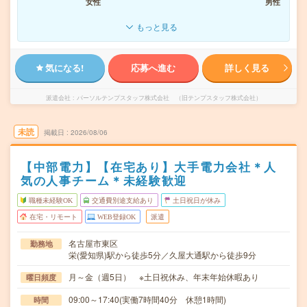
女性
男性
もっと見る
気になる!
応募へ進む
詳しく見る
派遣会社
パーソルテンプスタッフ株式会社 （旧テンプスタッフ株式会社）
未読
掲載日
2026/08/06
【中部電力】【在宅あり】大手電力会社＊人
気の人事チーム＊未経験歓迎
職種未経験OK
交通費別途支給あり
土日祝日が休み
在宅・リモート
WEB登録OK
派遣
名古屋市東区
勤務地
栄(愛知県)駅から徒歩5分／久屋大通駅から徒歩9分
月～金（週5日） ※土日祝休み、年末年始休暇あり
曜日頻度
09:00～17:40(実働7時間40分 休憩1時間)
時間