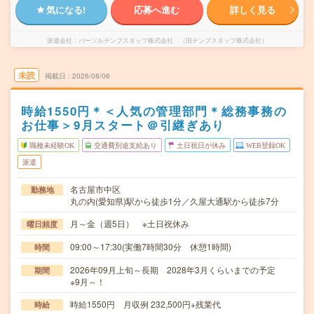
気になる!
応募へ進む
詳しく見る
派遣会社
パーソルテンプスタッフ株式会社 （旧テンプスタッフ株式会社）
未読
掲載日
2026/08/06
時給1550円＊＜人気の管理部門＊総務事務の
お仕事＞9月スタート＠引継ぎあり
職種未経験OK
交通費別途支給あり
土日祝日が休み
WEB登録OK
派遣
名古屋市中区
勤務地
丸の内(愛知県)駅から徒歩1分／久屋大通駅から徒歩7分
月～金（週5日） ※土日祝休み
曜日頻度
09:00～17:30(実働7時間30分 休憩1時間)
時間
2026年09月上旬～長期 2028年3月くらいまでの予定
期間
※9月～！
時給1550円 月収例 232,500円+残業代
時給