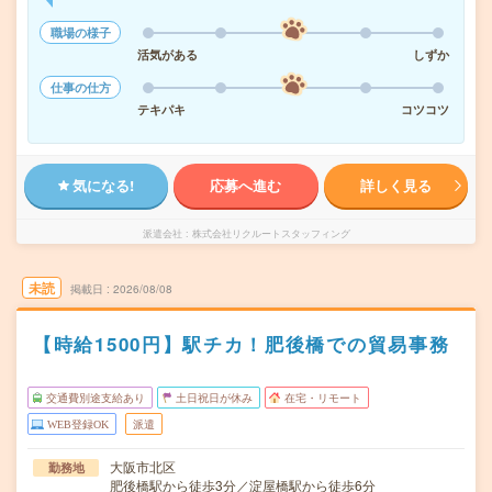
職場の様子
活気がある
しずか
仕事の仕方
テキパキ
コツコツ
気になる!
応募へ進む
詳しく見る
派遣会社
株式会社リクルートスタッフィング
未読
掲載日
2026/08/08
【時給1500円】駅チカ！肥後橋での貿易事務
交通費別途支給あり
土日祝日が休み
在宅・リモート
WEB登録OK
派遣
大阪市北区
勤務地
肥後橋駅から徒歩3分／淀屋橋駅から徒歩6分