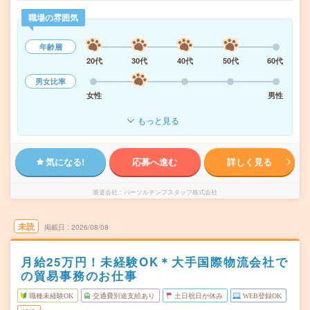
職場の雰囲気
年齢層
20代
30代
40代
50代
60代
男女比率
女性
男性
もっと見る
気になる!
応募へ進む
詳しく見る
派遣会社
パーソルテンプスタッフ株式会社
未読
掲載日
2026/08/08
月給25万円！未経験OK＊大手国際物流会社で
の貿易事務のお仕事
職種未経験OK
交通費別途支給あり
土日祝日が休み
WEB登録OK