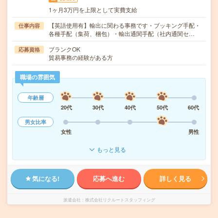
1ヶ月3万円を上限として実費支給
【英語使用有】輸出に関わる事務です・ブッキング手配・
仕事内容
各種手配（集荷、梱包）・輸出通関手配（社内通関セ…
ブランクOK
応募資格
貿易事務の経験がある方
職場の雰囲気
年齢層
20代
30代
40代
50代
60代
男女比率
女性
男性
もっと見る
気になる!
応募へ進む
詳しく見る
派遣会社
株式会社リクルートスタッフィング