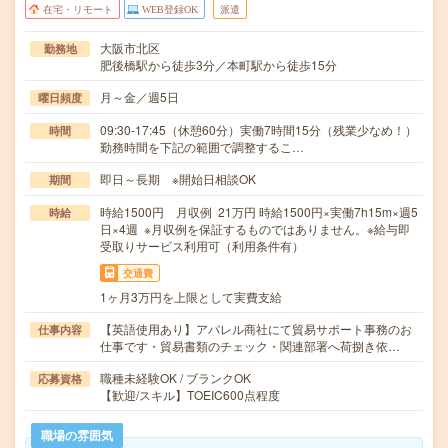
在宅・リモート
WEB登録OK
派遣
大阪市北区
勤務地
肥後橋駅から徒歩3分／本町駅から徒歩15分
月～金／週5日
曜日頻度
09:30-17:45（休憩60分）実働7時間15分（残業少なめ！）
時間
勤務時間を下記の範囲で調整するこ…
即日～長期 ※開始日相談OK
期間
時給1500円 月収例 21万円 時給1500円×実働7h15m×週5
時給
日×4週 ※月収例を保証するものではありません。※給与即
受取りサービス利用可（利用条件有）
交通費
1ヶ月3万円を上限として実費支給
【英語使用あり】アパレル商社にて貿易サポート事務のお
仕事内容
仕事です・貿易書類のチェック・関連部署へ荷捌き依…
職種未経験OK / ブランクOK
応募資格
【歓迎/スキル】TOEIC600点程度
職場の雰囲気