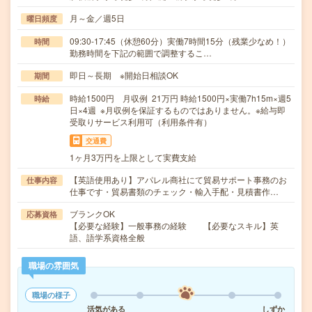
月～金／週5日
曜日頻度
09:30-17:45（休憩60分）実働7時間15分（残業少なめ！）
時間
勤務時間を下記の範囲で調整するこ…
即日～長期 ※開始日相談OK
期間
時給1500円 月収例 21万円 時給1500円×実働7h15m×週5
時給
日×4週 ※月収例を保証するものではありません。※給与即
受取りサービス利用可（利用条件有）
交通費
1ヶ月3万円を上限として実費支給
【英語使用あり】アパレル商社にて貿易サポート事務のお
仕事内容
仕事です・貿易書類のチェック・輸入手配・見積書作…
ブランクOK
応募資格
【必要な経験】一般事務の経験 【必要なスキル】英
語、語学系資格全般
職場の雰囲気
職場の様子
活気がある
しずか