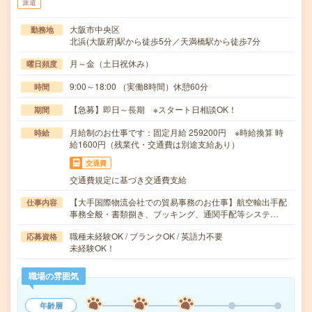
派遣
大阪市中央区
勤務地
北浜(大阪府)駅から徒歩5分／天満橋駅から徒歩7分
月～金（土日祝休み）
曜日頻度
9:00～18:00 （実働8時間）休憩60分
時間
【急募】即日～長期 ※スタート日相談OK！
期間
月給制のお仕事です：固定月給 259200円 ※時給換算 時
時給
給1600円（残業代・交通費は別途支給あり）
交通費
交通費規定に基づき交通費支給
【大手国際物流会社での貿易事務のお仕事】航空輸出手配
仕事内容
事務全般・書類捌き、ブッキング、通関手配等システ…
職種未経験OK / ブランクOK / 英語力不要
応募資格
未経験OK！
職場の雰囲気
年齢層