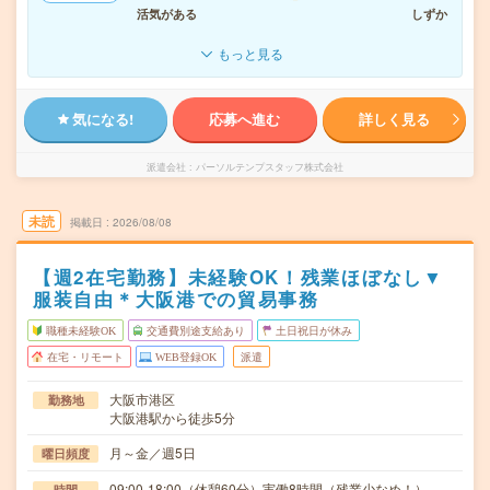
活気がある
しずか
もっと見る
気になる!
応募へ進む
詳しく見る
派遣会社
パーソルテンプスタッフ株式会社
未読
掲載日
2026/08/08
【週2在宅勤務】未経験OK！残業ほぼなし▼
服装自由＊大阪港での貿易事務
職種未経験OK
交通費別途支給あり
土日祝日が休み
在宅・リモート
WEB登録OK
派遣
大阪市港区
勤務地
大阪港駅から徒歩5分
月～金／週5日
曜日頻度
09:00-18:00（休憩60分）実働8時間（残業少なめ！）
時間