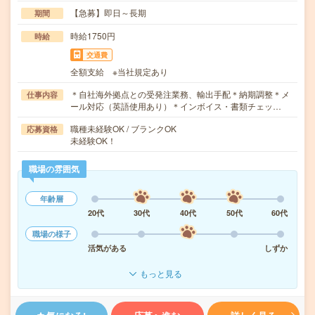
【急募】即日～長期
期間
時給1750円
時給
交通費
全額支給 ※当社規定あり
＊自社海外拠点との受発注業務、輸出手配＊納期調整＊メ
仕事内容
ール対応（英語使用あり）＊インボイス・書類チェッ…
職種未経験OK / ブランクOK
応募資格
未経験OK！
職場の雰囲気
年齢層
20代
30代
40代
50代
60代
職場の様子
活気がある
しずか
もっと見る