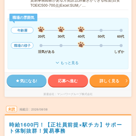
TOEIC500-700点)Excel:SUM／…
職場の雰囲気
年齢層
20代
30代
40代
50代
60代
職場の様子
活気がある
しずか
もっと見る
気になる!
応募へ進む
詳しく見る
派遣会社
マンパワーグループ株式会社
未読
掲載日
2026/08/08
時給1600円！【正社員前提×駅チカ】サポー
ト体制抜群！貿易事務