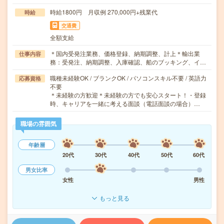
時給1800円 月収例 270,000円+残業代
時給
交通費
全額支給
＊国内受発注業務、価格登録、納期調整、計上＊輸出業
仕事内容
務：受発注、納期調整、入庫確認、船のブッキング、イ…
職種未経験OK / ブランクOK / パソコンスキル不要 / 英語力
応募資格
不要
＊未経験の方歓迎＊未経験の方でも安心スタート！・登録
時、キャリアを一緒に考える面談（電話面談の場合）…
職場の雰囲気
年齢層
20代
30代
40代
50代
60代
男女比率
女性
男性
もっと見る