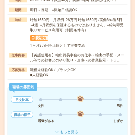
即日～長期 ※開始日相談OK
期間
時給1650円 月収例 26万円 時給1650円×実働8h×週5日
時給
×4週 ※月収例を保証するものではありません。※給与即受
取りサービス利用可（利用条件有）
交通費
1ヶ月3万円を上限として実費支給
【英語使用有】輸出貿易事務のお仕事・輸出の手配・メー
仕事内容
ル等での顧客とのやり取り・倉庫への作業指示・トラ…
職種未経験OK / ブランクOK
応募資格
■未経験OK！
職場の雰囲気
男女比率
女性
男性
職場の様子
活気がある
しずか
もっと見る