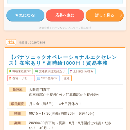
気になる!
応募へ進む
詳しく見る
派遣会社
パーソルテンプスタッフ株式会社
未読
掲載日
2026/08/08
【パナソニックオペレーショナルエクセレン
ス】在宅あり＊高時給1800円！貿易事務
職種未経験OK
交通費別途支給あり
土日祝日が休み
在宅・リモート
WEB登録OK
派遣
大阪府門真市
勤務地
西三荘駅から徒歩1分／門真市駅から徒歩9分
月～金（週5日） ※土日祝休み！
曜日頻度
09:15～17:30(実働7時間30分 休憩45分)
時間
2026年09月下旬～長期 8月・9月開始ご相談くださ
期間
い！ ※9月～！