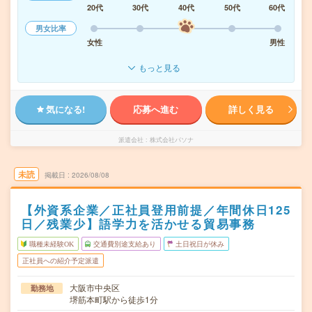
20代
30代
40代
50代
60代
男女比率
女性
男性
もっと見る
気になる!
応募へ進む
詳しく見る
派遣会社
株式会社パソナ
未読
掲載日
2026/08/08
【外資系企業／正社員登用前提／年間休日125
日／残業少】語学力を活かせる貿易事務
職種未経験OK
交通費別途支給あり
土日祝日が休み
正社員への紹介予定派遣
大阪市中央区
勤務地
堺筋本町駅から徒歩1分