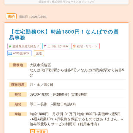
派遣会社
株式会社リクルートスタッフィング
未読
掲載日
2026/08/08
【在宅勤務OK】時給1800円！なんばでの貿
易事務
交通費別途支給あり
土日祝日が休み
在宅・リモート
WEB登録OK
派遣
大阪市浪速区
勤務地
なんば(地下鉄)駅から徒歩5分／なんば(南海線)駅から徒歩5
分
月～金／週5日
曜日頻度
09:00-18:00（休憩60分）実働8時間
時間
即日～長期 ※開始日相談OK
期間
時給1800円 月収例 31万円 時給1800円×実働8h×週5日
時給
×4週+残業10h ※月収例を保証するものではありません。※
給与即受取りサービス利用可（利用条件有）
交通費