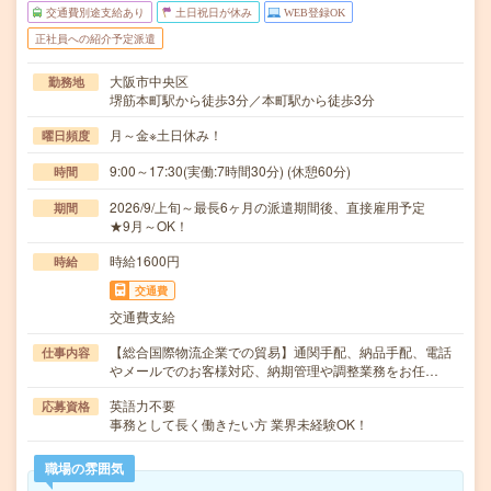
交通費別途支給あり
土日祝日が休み
WEB登録OK
正社員への紹介予定派遣
大阪市中央区
勤務地
堺筋本町駅から徒歩3分／本町駅から徒歩3分
月～金※土日休み！
曜日頻度
9:00～17:30(実働:7時間30分) (休憩60分)
時間
2026/9/上旬～最長6ヶ月の派遣期間後、直接雇用予定
期間
★9月～OK！
時給1600円
時給
交通費
交通費支給
【総合国際物流企業での貿易】通関手配、納品手配、電話
仕事内容
やメールでのお客様対応、納期管理や調整業務をお任…
英語力不要
応募資格
事務として長く働きたい方 業界未経験OK！
職場の雰囲気