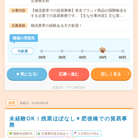
交通費支給
【物流業界での貿易事務】有名ブランド商品の国際輸送を
仕事内容
する企業での貿易事務です。【主な仕事内容】主な業…
物流業界の経験ある方大歓迎！
応募資格
職場の雰囲気
年齢層
20代
30代
40代
50代
60代
気になる!
応募へ進む
詳しく見る
派遣会社
アデコ株式会社
未読
掲載日
2026/08/08
未経験OK！残業ほぼなし▼肥後橋での貿易事
務
職種未経験OK
交通費別途支給あり
土日祝日が休み