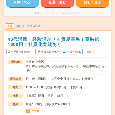
気になる!
応募へ進む
詳しく見る
派遣会社
パーソルテンプスタッフ株式会社
未読
掲載日
2026/08/08
40代活躍！経験活かせる貿易事務！高時給
1600円！社員化実績あり
交通費別途支給あり
土日祝日が休み
WEB登録OK
派遣
大阪市中央区
勤務地
本町駅から徒歩3分／淀屋橋駅から---分／堺筋本町駅から--
-分
月～金（週5日） ※完全土日祝お休みのお仕事！
曜日頻度
10:00～18:00(実働7時間15分 休憩45分)
時間
【急募】即日～長期 ※8月～！
期間
時給1600円 月収例 232,000円
時給
交通費