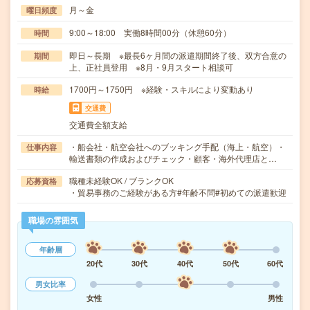
月～金
曜日頻度
9:00～18:00 実働8時間00分（休憩60分）
時間
即日～長期 ※最長6ヶ月間の派遣期間終了後、双方合意の
期間
上、正社員登用 ※8月・9月スタート相談可
1700円～1750円 ※経験・スキルにより変動あり
時給
交通費
交通費全額支給
・船会社・航空会社へのブッキング手配（海上・航空）・
仕事内容
輸送書類の作成およびチェック・顧客・海外代理店と…
職種未経験OK / ブランクOK
応募資格
・貿易事務のご経験がある方#年齢不問#初めての派遣歓迎
職場の雰囲気
年齢層
20代
30代
40代
50代
60代
男女比率
女性
男性