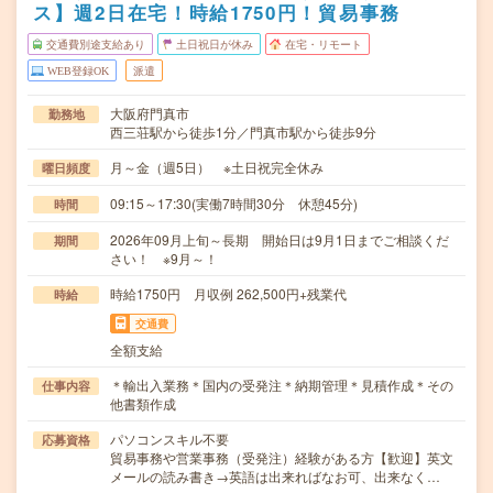
ス】週2日在宅！時給1750円！貿易事務
交通費別途支給あり
土日祝日が休み
在宅・リモート
WEB登録OK
派遣
大阪府門真市
勤務地
西三荘駅から徒歩1分／門真市駅から徒歩9分
月～金（週5日） ※土日祝完全休み
曜日頻度
09:15～17:30(実働7時間30分 休憩45分)
時間
2026年09月上旬～長期 開始日は9月1日までご相談くだ
期間
さい！ ※9月～！
時給1750円 月収例 262,500円+残業代
時給
交通費
全額支給
＊輸出入業務＊国内の受発注＊納期管理＊見積作成＊その
仕事内容
他書類作成
パソコンスキル不要
応募資格
貿易事務や営業事務（受発注）経験がある方【歓迎】英文
メールの読み書き→英語は出来ればなお可、出来なく…