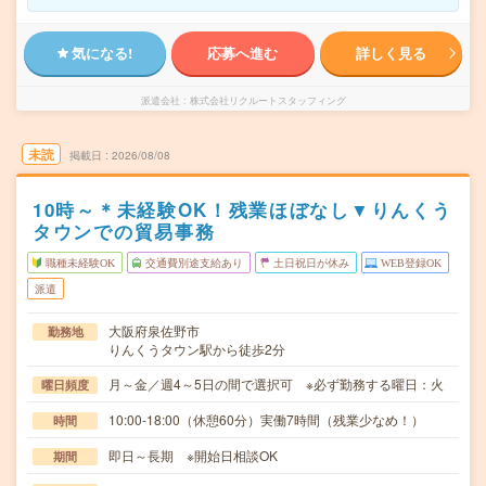
気になる!
応募へ進む
詳しく見る
派遣会社
株式会社リクルートスタッフィング
未読
掲載日
2026/08/08
10時～＊未経験OK！残業ほぼなし▼りんくう
タウンでの貿易事務
職種未経験OK
交通費別途支給あり
土日祝日が休み
WEB登録OK
派遣
大阪府泉佐野市
勤務地
りんくうタウン駅から徒歩2分
月～金／週4～5日の間で選択可 ※必ず勤務する曜日：火
曜日頻度
10:00-18:00（休憩60分）実働7時間（残業少なめ！）
時間
即日～長期 ※開始日相談OK
期間