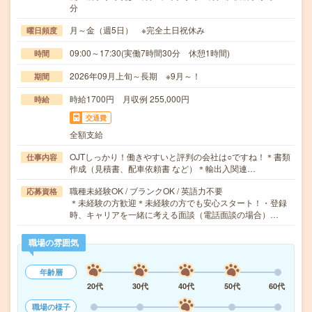
分
月～金（週5日） ※完全土日祝休み
曜日頻度
09:00～17:30(実働7時間30分 休憩1時間)
時間
2026年09月上旬～長期 ※9月～！
期間
時給1700円 月収例 255,000円
時給
交通費
全額支給
OJTしっかり！働きやすいと評判の会社は○ですね！＊書類
仕事内容
作成（見積書、配車依頼書 など）＊輸出入関連…
職種未経験OK / ブランクOK / 英語力不要
応募資格
＊未経験の方歓迎＊未経験の方でも安心スタート！・登録
時、キャリアを一緒に考える面談（電話面談の場合）…
職場の雰囲気
年齢層
20代
30代
40代
50代
60代
職場の様子