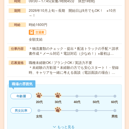
09:00～17:45(実働7時間45分 休憩1時間)
時間
2026年10月上旬～長期 開始日は9月でもOK！ ※10月
期間
～！
時給1600円
時給
交通費
全額支給
＊物流書類のチェック・提出＊配送トラックの手配＊請求
仕事内容
書作成＊メール対応＊電話対応（少なめ！）※最初は…
職種未経験OK / ブランクOK / 英語力不要
応募資格
＊未経験の方歓迎＊未経験の方でも安心スタート！・登録
時、キャリアを一緒に考える面談（電話面談の場合）…
職場の雰囲気
年齢層
20代
30代
40代
50代
60代
男女比率
女性
男性
もっと見る