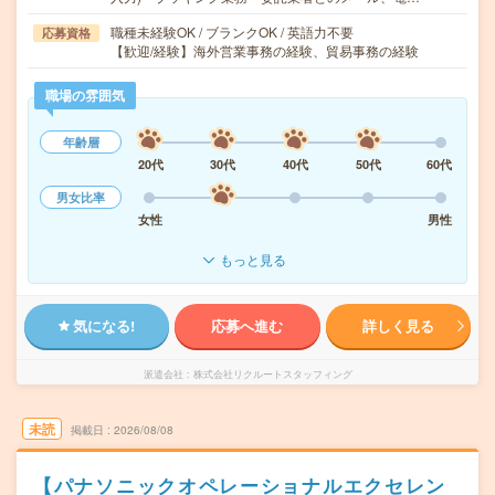
職種未経験OK / ブランクOK / 英語力不要
応募資格
【歓迎/経験】海外営業事務の経験、貿易事務の経験
職場の雰囲気
年齢層
20代
30代
40代
50代
60代
男女比率
女性
男性
もっと見る
気になる!
応募へ進む
詳しく見る
派遣会社
株式会社リクルートスタッフィング
未読
掲載日
2026/08/08
【パナソニックオペレーショナルエクセレン