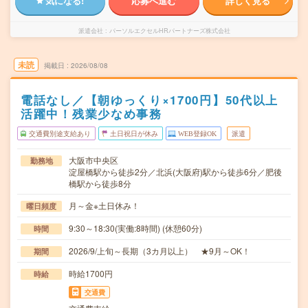
気になる!
応募へ進む
詳しく見る
派遣会社
パーソルエクセルHRパートナーズ株式会社
未読
掲載日
2026/08/08
電話なし／【朝ゆっくり×1700円】50代以上
活躍中！残業少なめ事務
交通費別途支給あり
土日祝日が休み
WEB登録OK
派遣
大阪市中央区
勤務地
淀屋橋駅から徒歩2分／北浜(大阪府)駅から徒歩6分／肥後
橋駅から徒歩8分
月～金※土日休み！
曜日頻度
9:30～18:30(実働:8時間) (休憩60分)
時間
2026/9/上旬～長期（3カ月以上） ★9月～OK！
期間
時給1700円
時給
交通費