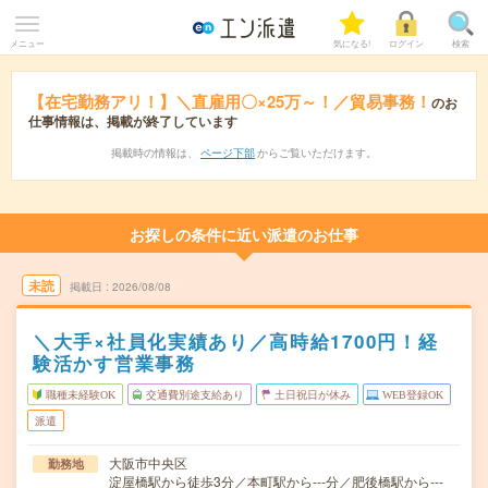
メニュー
気になる!
ログイン
検索
【在宅勤務アリ！】＼直雇用〇×25万～！／貿易事務！
のお
仕事情報は、掲載が終了しています
掲載時の情報は、
ページ下部
からご覧いただけます。
お探しの条件に近い派遣のお仕事
未読
掲載日
2026/08/08
＼大手×社員化実績あり／高時給1700円！経
験活かす営業事務
職種未経験OK
交通費別途支給あり
土日祝日が休み
WEB登録OK
派遣
大阪市中央区
勤務地
淀屋橋駅から徒歩3分／本町駅から---分／肥後橋駅から---