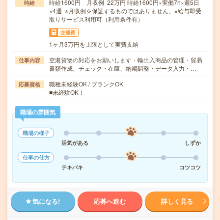
時給1600円 月収例 22万円 時給1600円×実働7h×週5日
時給
×4週 ※月収例を保証するものではありません。※給与即受
取りサービス利用可（利用条件有）
交通費
1ヶ月3万円を上限として実費支給
空港貨物の対応をお願いします・輸出入商品の管理・貿易
仕事内容
書類作成、チェック・在庫、納期調整・データ入力・…
職種未経験OK / ブランクOK
応募資格
■未経験OK！
職場の雰囲気
職場の様子
活気がある
しずか
仕事の仕方
テキパキ
コツコツ
気になる!
応募へ進む
詳しく見る