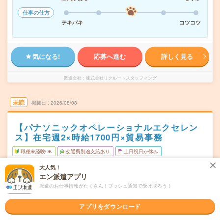
仕事の仕方
テキパキ
コツコツ
気になる!
応募へ進む
詳しく見る
派遣会社
株式会社リクルートスタッフィング
未読
掲載日
2026/08/08
【パナソニックオペレーショナルエクセレン
ス】在宅週2×時給1700円×貿易事務
職種未経験OK
交通費別途支給あり
土日祝日が休み
在宅・リモート
WEB登録OK
派遣
大人気！
エン派遣アプリ
大阪府門真市
勤務地
派遣のお仕事情報がたくさん！プッシュ通知で受け取ろう！
西三荘駅から徒歩1分／門真市駅から徒歩9分
月～金（週5日） ※【土日祝完全休み】
アプリをダウンロード
曜日頻度