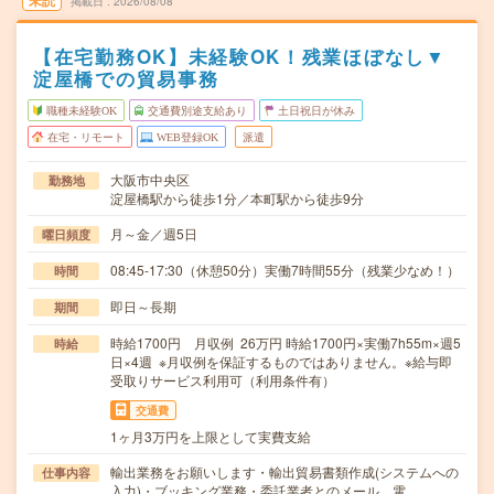
未読
掲載日
2026/08/08
【在宅勤務OK】未経験OK！残業ほぼなし▼
淀屋橋での貿易事務
職種未経験OK
交通費別途支給あり
土日祝日が休み
在宅・リモート
WEB登録OK
派遣
大阪市中央区
勤務地
淀屋橋駅から徒歩1分／本町駅から徒歩9分
月～金／週5日
曜日頻度
08:45-17:30（休憩50分）実働7時間55分（残業少なめ！）
時間
即日～長期
期間
時給1700円 月収例 26万円 時給1700円×実働7h55m×週5
時給
日×4週 ※月収例を保証するものではありません。※給与即
受取りサービス利用可（利用条件有）
交通費
1ヶ月3万円を上限として実費支給
輸出業務をお願いします・輸出貿易書類作成(システムへの
仕事内容
入力)・ブッキング業務・委託業者とのメール、電…