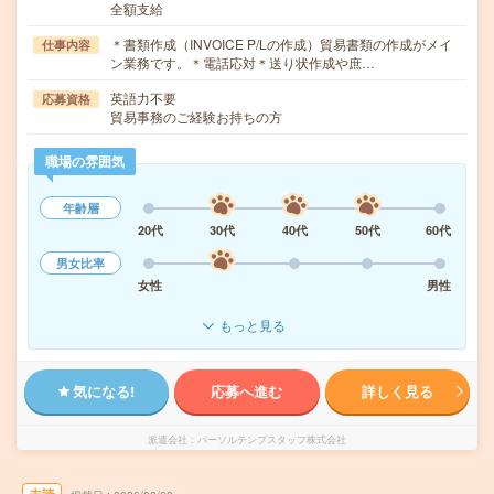
全額支給
＊書類作成（INVOICE P/Lの作成）貿易書類の作成がメイ
仕事内容
ン業務です。＊電話応対＊送り状作成や庶…
英語力不要
応募資格
貿易事務のご経験お持ちの方
職場の雰囲気
年齢層
20代
30代
40代
50代
60代
男女比率
女性
男性
もっと見る
気になる!
応募へ進む
詳しく見る
派遣会社
パーソルテンプスタッフ株式会社