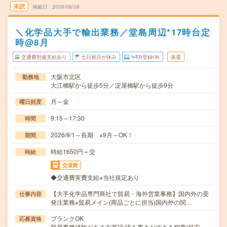
未読
掲載日
2026/08/08
＼化学品大手で輸出業務／堂島周辺*17時台定
時@8月
交通費別途支給あり
土日祝日が休み
WEB登録OK
派遣
大阪市北区
勤務地
大江橋駅から徒歩5分／淀屋橋駅から徒歩9分
月～金
曜日頻度
9:15～17:30
時間
2026/9/1～長期 ※9月～OK！
期間
時給1650円＋交
時給
交通費
◆交通費実費支給※当社規定あり
【大手化学品専門商社で貿易・海外営業事務】国内外の受
仕事内容
発注業務※貿易メイン(商品ごとに担当)国内外の関…
ブランクOK
応募資格
貿易事務経験がある方英語:読み書きができる程度(目安