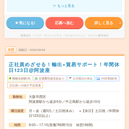
もっと見る
気になる!
応募へ進む
詳しく見る
派遣会社
ヘイズ・スペシャリスト・リクルートメント・ジャパン株式会社
未読
掲載日
2026/08/08
正社員めざせる！輸出×貿易サポート！年間休
日123日@阿波座
職種未経験OK
交通費別途支給あり
土日祝日が休み
WEB登録OK
正社員への紹介予定派遣
大阪市西区
勤務地
阿波座駅から徒歩5分／中之島駅から徒歩10分
月～金（週5日／土日祝休み） ※【休日】土日祝（年間休
曜日頻度
日123日以上）
9:00～17:15(実働7時間15分 休憩1時間)
時間