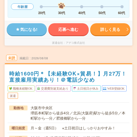
年齢層
20代
30代
40代
50代
60代
気になる!
応募へ進む
詳しく見る
派遣会社
アデコ株式会社
未読
掲載日
2026/08/08
時給1600円＊【未経験OK×貿易！】月27万！
直接雇用実績あり！＠電話少なめ
職種未経験OK
交通費別途支給あり
土日祝日が休み
WEB登録OK
派遣
大阪市中央区
勤務地
堺筋本町駅から徒歩4分／北浜(大阪府)駅から徒歩5分／本
町駅から---分／肥後橋駅から---分
月～金（週5日） ※土日祝日はしっかりおやすみ！
曜日頻度