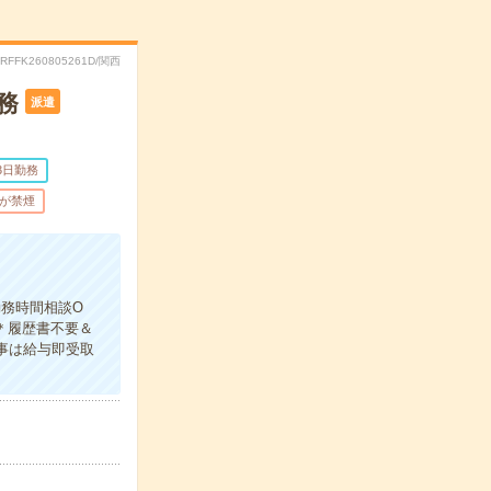
.RFFK260805261D/関西
務
派遣
3日勤務
が禁煙
勤務時間相談O
＊履歴書不要＆
仕事は給与即受取