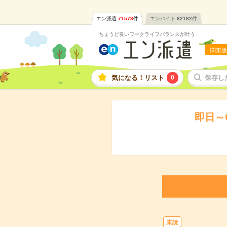
エン派遣
71573
件
エンバイト
82182
件
ちょうど良いワークライフバランスが叶う
関東版
気になる！リスト
0
保存し
即日～
未読