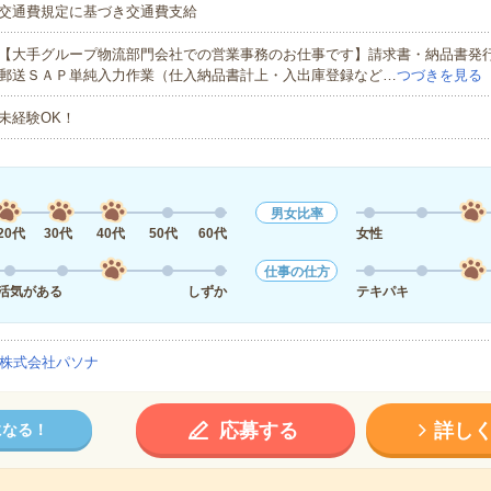
交通費規定に基づき交通費支給
【大手グループ物流部門会社での営業事務のお仕事です】請求書・納品書発
郵送ＳＡＰ単純入力作業（仕入納品書計上・入出庫登録など…
つづきを見る
未経験OK！
男女比率
20代
30代
40代
50代
60代
女性
仕事の仕方
活気がある
しずか
テキパキ
株式会社パソナ
応募する
詳し
になる！