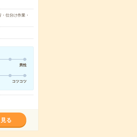
行・仕分け作業・
男性
コツコツ
く見る