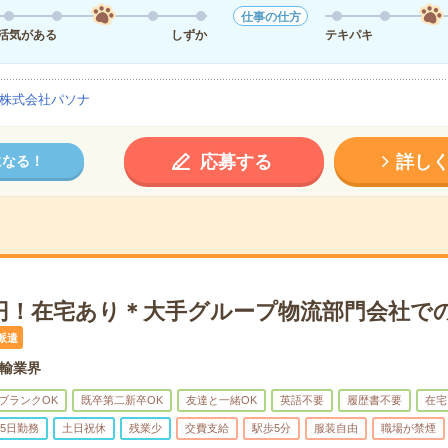
仕事の仕方
活気がある
しずか
テキパキ
株式会社パソナ
応募する
詳し
になる！
万円！在宅あり＊大手グループ物流部門会社で
派遣
輸業界
ブランクOK
既卒第二新卒OK
友達と一緒OK
英語不要
履歴書不要
在宅
5日勤務
土日祝休
残業少
交費支給
駅歩5分
服装自由
職場が禁煙