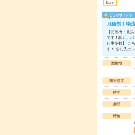
Excel
ここがポイント
月給制！物
【淀屋橋・北浜
です！駅近。パ
仕事多数】 こ
す！ 少し先の
勤務地
曜日頻度
時間
期間
時給