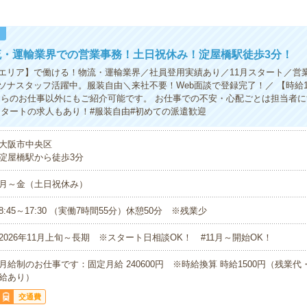
！
流・運輸業界での営業事務！土日祝休み！淀屋橋駅徒歩3分！
エリア】で働ける！物流・運輸業界／社員登用実績あり／11月スタート／営
ソナスタッフ活躍中。服装自由＼来社不要！Web面談で登録完了！／ 【時給1
ちらのお仕事以外にもご紹介可能です。 お仕事での不安・心配ごとは担当者
スタートの求人もあり！#服装自由#初めての派遣歓迎
大阪市中央区
淀屋橋駅から徒歩3分
月～金（土日祝休み）
8:45～17:30 （実働7時間55分）休憩50分 ※残業少
2026年11月上旬～長期 ※スタート日相談OK！ #11月～開始OK！
月給制のお仕事です：固定月給 240600円 ※時給換算 時給1500円（残業
給あり）
交通費