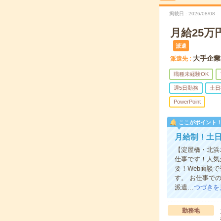
掲載日
2026/08/08
月給25
派遣
大手企業
派遣先
職種未経験OK
週5日勤務
土日
PowerPoint
ここがポイント
月給制！土日
【淀屋橋・北浜
仕事です！人気
要！Web面談
す。 お仕事で
派遣…
つづきを
勤務地