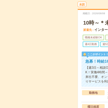
未読
掲載日
2026/08/08
10時～
インター
派遣先
職種未経験OK
週4日勤務
週5
ここがポイント
急募！時給1
【週3日～相談
K！実働4時間
来社不要、オン
りサービスを利
勤務地
曜日頻度