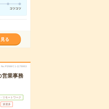
コツコツ
く見る
No.PSNWＣ1-1178863
の営業事務
・リモートワーク
派遣多