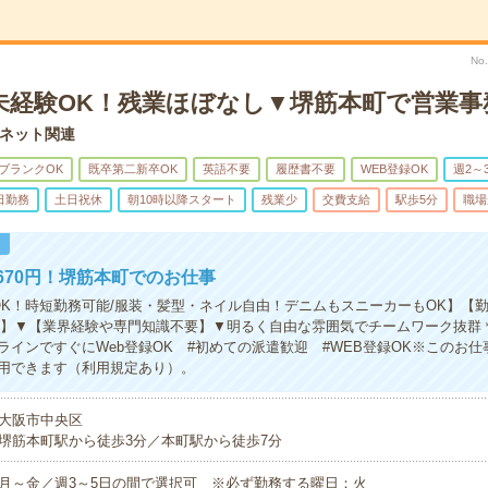
No
＊未経験OK！残業ほぼなし▼堺筋本町で営業事
ネット関連
ブランクOK
既卒第二新卒OK
英語不要
履歴書不要
WEB登録OK
週2～
日勤務
土日祝休
朝10時以降スタート
残業少
交費支給
駅歩5分
職場
！
670円！堺筋本町でのお仕事
OK！時短勤務可能/服装・髪型・ネイル自由！デニムもスニーカーもOK】【
～】▼【業界経験や専門知識不要】▼明るく自由な雰囲気でチームワーク抜群
ラインですぐにWeb登録OK #初めての派遣歓迎 #WEB登録OK※このお
用できます（利用規定あり）。
大阪市中央区
堺筋本町駅から徒歩3分／本町駅から徒歩7分
月～金／週3～5日の間で選択可 ※必ず勤務する曜日：火