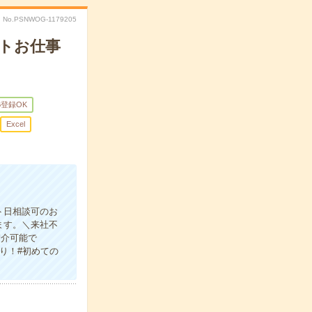
No.PSNWOG-1179205
ントお仕事
B登録OK
Excel
ト日相談可のお
ます。＼来社不
紹介可能で
り！#初めての