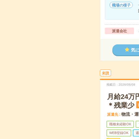
職場の様子
派遣会社
気
未読
掲載日
2026/08/08
月給24
＊残業少
物流・運
派遣先
職種未経験OK
WEB登録OK
週