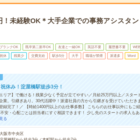
万円！未経験OK＊大手企業での事務アシスタ
ブランクOK
既卒第二新卒OK
友達と一緒OK
英語不要
履歴書不要
WE
祝休
残業少
交費支給
駅歩5分
大手
職場が禁煙
派遣多
Word
！
祝休み！淀屋橋駅徒歩3分！
エリア】で働ける！残業少なく予定が立てやすい／月給25万円以上／スター
企業。引継ぎあり。30代活躍中！派遣社員の方から引継ぎを受けていただき
で登録完了！／ 【時給1400円以上のお仕事多数】 こちらのお仕事以外にもご
の不安・心配ごとは担当者にすぐ相談できます！ 少し先のスタートの求人もあ
見る
大阪市中央区
淀屋橋駅から徒歩3分／本町駅から徒歩7分