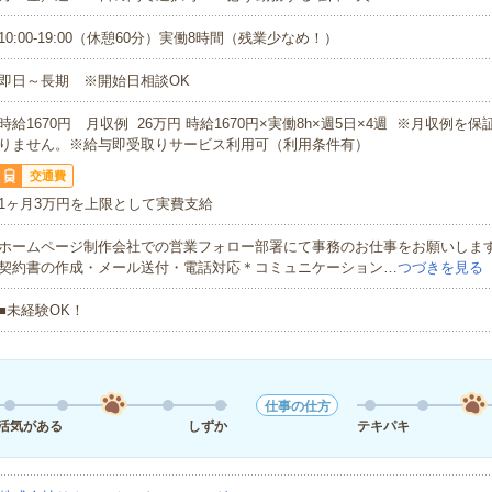
10:00-19:00（休憩60分）実働8時間（残業少なめ！）
即日～長期 ※開始日相談OK
時給1670円 月収例 26万円 時給1670円×実働8h×週5日×4週 ※月収例を
りません。※給与即受取りサービス利用可（利用条件有）
交通費
1ヶ月3万円を上限として実費支給
ホームページ制作会社での営業フォロー部署にて事務のお仕事をお願いしま
契約書の作成・メール送付・電話対応＊コミュニケーション…
つづきを見る
■未経験OK！
仕事の仕方
活気がある
しずか
テキパキ