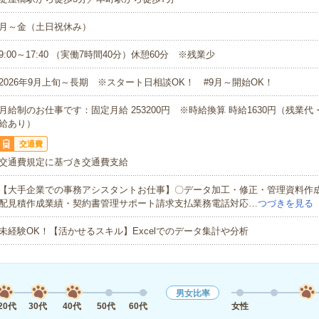
月～金（土日祝休み）
9:00～17:40 （実働7時間40分）休憩60分 ※残業少
2026年9月上旬～長期 ※スタート日相談OK！ #9月～開始OK！
月給制のお仕事です：固定月給 253200円 ※時給換算 時給1630円（残業
給あり）
交通費
交通費規定に基づき交通費支給
【大手企業での事務アシスタントお仕事】〇データ加工・修正・管理資料作
配見積作成業績・契約書管理サポート請求支払業務電話対応…
つづきを見る
未経験OK！【活かせるスキル】Excelでのデータ集計や分析
男女比率
20代
30代
40代
50代
60代
女性