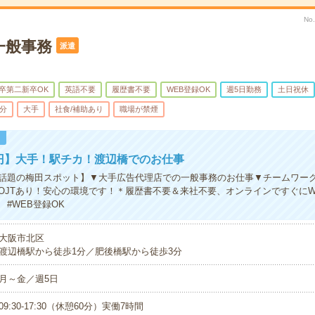
No
一般事務
派遣
卒第二新卒OK
英語不要
履歴書不要
WEB登録OK
週5日勤務
土日祝休
5分
大手
社食/補助あり
職場が禁煙
！
0円】大手！駅チカ！渡辺橋でのお仕事
話題の梅田スポット】▼大手広告代理店での一般事務のお仕事▼チームワー
OJTあり！安心の環境です！＊履歴書不要＆来社不要、オンラインですぐにWe
#WEB登録OK
大阪市北区
渡辺橋駅から徒歩1分／肥後橋駅から徒歩3分
月～金／週5日
09:30-17:30（休憩60分）実働7時間