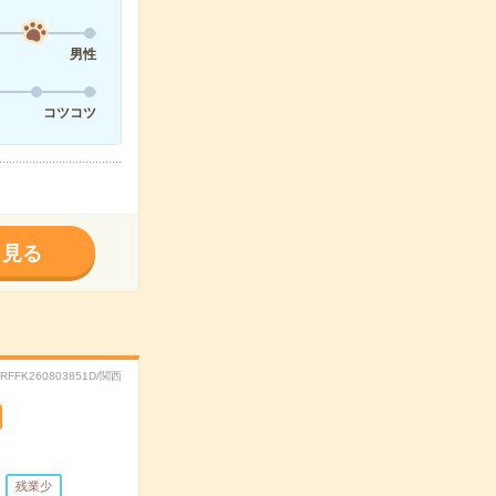
男性
コツコツ
く見る
.RFFK260803851D/関西
残業少