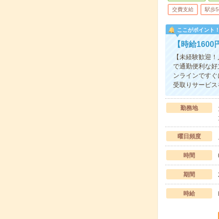
交費支給
駅歩
ここがポイント
【時給160
【未経験歓迎！
で通勤便利な好
ンラインですぐ
受取りサービス
勤務地
曜日頻度
時間
期間
時給