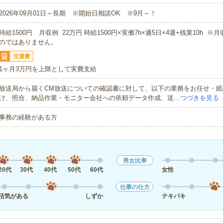
2026年09月01日～長期 ※開始日相談OK ※9月～！
時給1500円 月収例 22万円 時給1500円×実働7h×週5日×4週+残業10h 
のではありません。
交通費
1ヶ月3万円を上限として実費支給
放送局から届くCM放送についての確認書に対して、以下の業務をお任せ・紙
け、照合、納品作業・モニター会社への依頼データ作成、送…
つづきを見る
事務の経験がある方
男女比率
20代
30代
40代
50代
60代
女性
仕事の仕方
活気がある
しずか
テキパキ