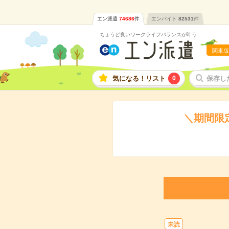
エン派遣
74686
件
エンバイト
82531
件
ちょうど良いワークライフバランスが叶う
関東版
気になる！リスト
0
保存し
＼期間限
未読