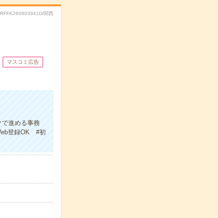
.RFFK260803941D/関西
マスコミ広告
クで進める事務
b登録OK #初