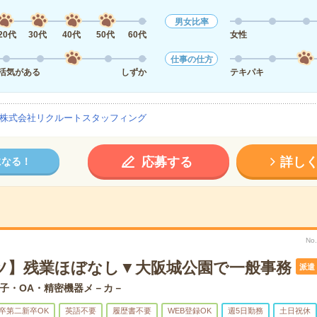
男女比率
20代
30代
40代
50代
60代
女性
仕事の仕方
活気がある
しずか
テキパキ
株式会社リクルートスタッフィング
応募する
詳し
になる！
No
ツ】残業ほぼなし▼大阪城公園で一般事務
派遣
子・OA・精密機器メ－カ－
卒第二新卒OK
英語不要
履歴書不要
WEB登録OK
週5日勤務
土日祝休