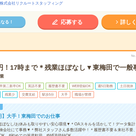
株式会社リクルートスタッフィング
応募する
詳し
になる！
No
0円！17時まで＊残業ほぼなし▼東梅田で一般
業
卒第二新卒OK
英語不要
履歴書不要
WEB登録OK
週5日勤務
土日祝休
残業少
交費支給
駅歩5分
大手
職場が禁煙
！
0円】大手！東梅田でのお仕事
/残業ほぼなし/お休みも取りやすい安心環境▼＊OAスキルを活かして！データ集
険会社にて事務▼＊弊社スタッフさん多数活躍中！＊履歴書不要＆来社不要
OK #初めての派遣歓迎 #WEB登録OK