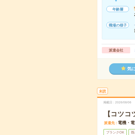
年齢層
職場の様子
派遣会社
気
未読
掲載日
2026/08/06
【コツコ
電機・電
派遣先
ブランクOK
既