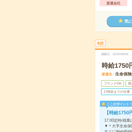
派遣会社
気
未読
掲載日
2026/08/06
時給175
生命保険
派遣先
ブランクOK
既
17時前までの仕事
ここがポイント
【時給175
17:00定時
▼＊大手生命保
すぐにWeb登録