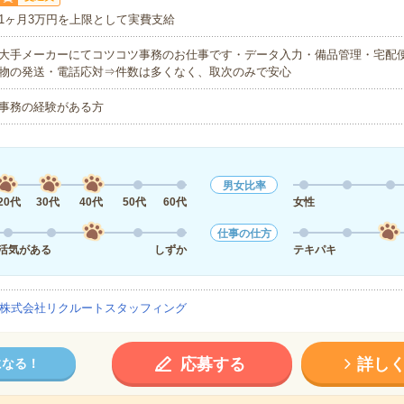
1ヶ月3万円を上限として実費支給
大手メーカーにてコツコツ事務のお仕事です・データ入力・備品管理・宅配
物の発送・電話応対⇒件数は多くなく、取次のみで安心
事務の経験がある方
男女比率
20代
30代
40代
50代
60代
女性
仕事の仕方
活気がある
しずか
テキパキ
株式会社リクルートスタッフィング
応募する
詳し
になる！