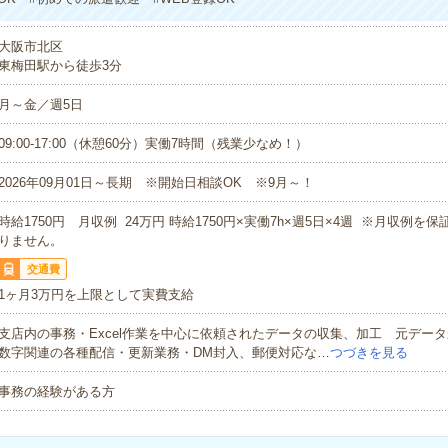
大阪市北区
東梅田駅から徒歩3分
月～金／週5日
09:00-17:00（休憩60分）実働7時間（残業少なめ！）
2026年09月01日～長期 ※開始日相談OK ※9月～！
時給1750円 月収例 24万円 時給1750円×実働7h×週5日×4週 ※月収例を
りません。
交通費
1ヶ月3万円を上限として実費支給
支店内の事務・Excel作業を中心に依頼されたデータの収集、加工 元デー
数字関連の各種配信・更新業務・DM封入、郵便対応な…
つづきを見る
事務の経験がある方