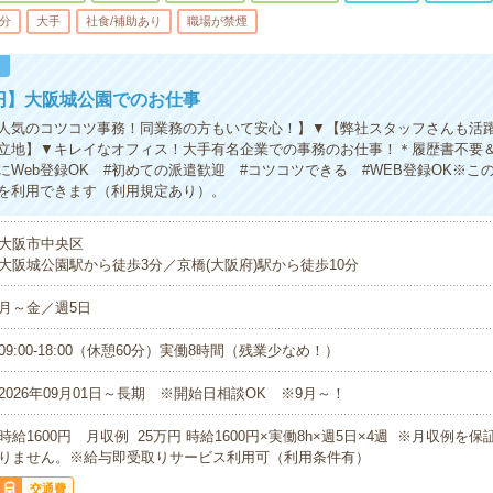
5分
大手
社食/補助あり
職場が禁煙
！
0円】大阪城公園でのお仕事
人気のコツコツ事務！同業務の方もいて安心！】▼【弊社スタッフさんも活
立地】▼キレイなオフィス！大手有名企業での事務のお仕事！＊履歴書不要
にWeb登録OK #初めての派遣歓迎 #コツコツできる #WEB登録OK※こ
を利用できます（利用規定あり）。
大阪市中央区
大阪城公園駅から徒歩3分／京橋(大阪府)駅から徒歩10分
月～金／週5日
09:00-18:00（休憩60分）実働8時間（残業少なめ！）
2026年09月01日～長期 ※開始日相談OK ※9月～！
時給1600円 月収例 25万円 時給1600円×実働8h×週5日×4週 ※月収例を
りません。※給与即受取りサービス利用可（利用条件有）
交通費