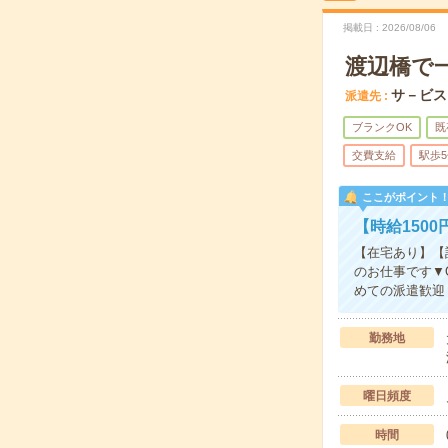
掲載日
2026/08/06
渡辺橋で
サ－ビス
派遣先
ブランクOK
既
交費支給
駅歩
ここがポイント
【時給150
【在宅あり】【
のお仕事です▼
めての派遣歓迎 
勤務地
曜日頻度
時間