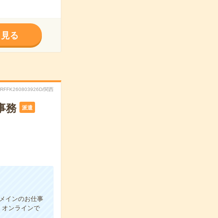
く見る
.RFFK260803926D/関西
事務
派遣
計メインのお仕事
、オンラインで