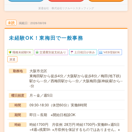
派遣会社
株式会社リクルートスタッフィング
未読
掲載日
2026/08/09
未経験OK！東梅田で一般事務
職種未経験OK
交通費別途支給あり
土日祝日が休み
WEB登録OK
派遣
大阪市北区
勤務地
東梅田駅から徒歩4分／大阪駅から徒歩8分／梅田(地下鉄)
駅から---分／西梅田駅から---分／大阪梅田(阪神線)駅から--
-分
月～金／週5日
曜日頻度
09:30-18:30（休憩60分）実働8時間
時間
即日～長期 ※開始日相談OK
期間
時給1700円 月収例 28万円 時給1700円×実働8h×週5日
時給
×4週+残業5h ※月収例を保証するものではありません。※