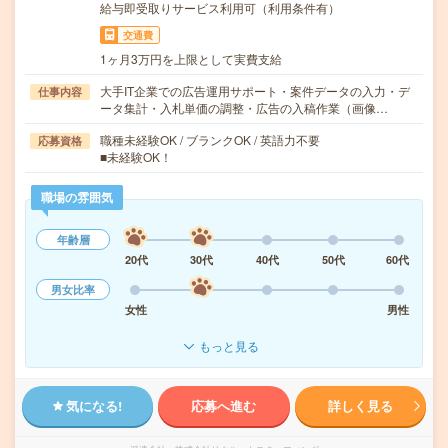
給与即受取りサービス利用可（利用条件有）
交通費
1ヶ月3万円を上限として実費支給
大手IT企業での広告運用サポート・案件データの入力・デ
仕事内容
ータ集計・入札単価の調整・広告の入稿作業（画像…
職種未経験OK / ブランクOK / 英語力不要
応募資格
■未経験OK！
職場の雰囲気
年齢層
20代
30代
40代
50代
60代
男女比率
女性
男性
もっと見る
気になる!
応募へ進む
詳しく見る