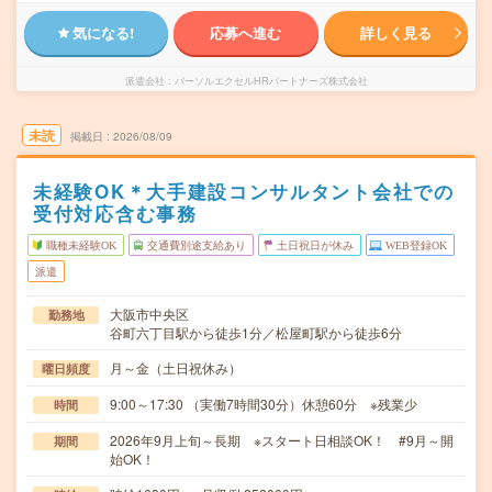
気になる!
応募へ進む
詳しく見る
派遣会社
パーソルエクセルHRパートナーズ株式会社
未読
掲載日
2026/08/09
未経験OK＊大手建設コンサルタント会社での
受付対応含む事務
職種未経験OK
交通費別途支給あり
土日祝日が休み
WEB登録OK
派遣
大阪市中央区
勤務地
谷町六丁目駅から徒歩1分／松屋町駅から徒歩6分
月～金（土日祝休み）
曜日頻度
9:00～17:30 （実働7時間30分）休憩60分 ※残業少
時間
2026年9月上旬～長期 ※スタート日相談OK！ #9月～開
期間
始OK！