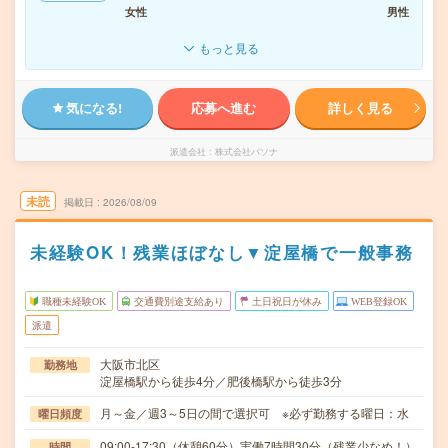
女性
男性
もっと見る
気になる!
応募へ進む
詳しく見る
派遣会社
株式会社パソナ
未読
掲載日
2026/08/09
未経験OK！残業ほぼなし▼淀屋橋で一般事務
職種未経験OK
交通費別途支給あり
土日祝日が休み
WEB登録OK
派遣
大阪市北区
勤務地
淀屋橋駅から徒歩4分／肥後橋駅から徒歩3分
月～金／週3～5日の間で選択可 ※必ず勤務する曜日：水
曜日頻度
09:00-17:30（休憩60分）実働7時間30分（残業少なめ！）
時間