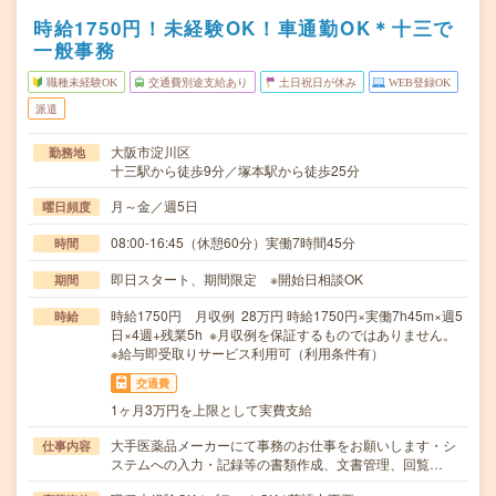
時給1750円！未経験OK！車通勤OK＊十三で
一般事務
職種未経験OK
交通費別途支給あり
土日祝日が休み
WEB登録OK
派遣
大阪市淀川区
勤務地
十三駅から徒歩9分／塚本駅から徒歩25分
月～金／週5日
曜日頻度
08:00-16:45（休憩60分）実働7時間45分
時間
即日スタート、期間限定 ※開始日相談OK
期間
時給1750円 月収例 28万円 時給1750円×実働7h45m×週5
時給
日×4週+残業5h ※月収例を保証するものではありません。
※給与即受取りサービス利用可（利用条件有）
交通費
1ヶ月3万円を上限として実費支給
大手医薬品メーカーにて事務のお仕事をお願いします・シ
仕事内容
ステムへの入力・記録等の書類作成、文書管理、回覧…