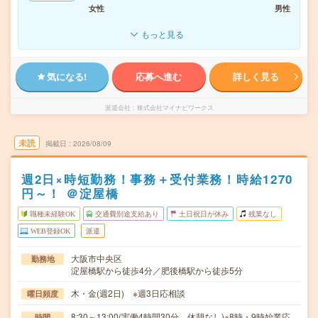
女性
男性
もっと見る
気になる!
応募へ進む
詳しく見る
派遣会社
株式会社マイナビワークス
未読
掲載日
2026/08/09
週2日×時短勤務！事務＋受付業務！時給1270
円～！ ＠淀屋橋
職種未経験OK
交通費別途支給あり
土日祝日が休み
残業なし
WEB登録OK
派遣
大阪市中央区
勤務地
淀屋橋駅から徒歩4分／肥後橋駅から徒歩5分
木・金(週2日) ※週3日応相談
曜日頻度
8:30～13:00(実働4時間30分 休憩なし)※8時・9時始業応
時間