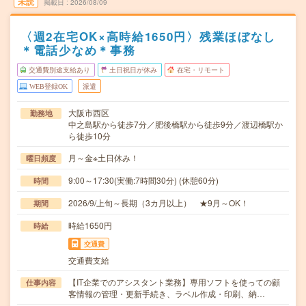
未読
掲載日
2026/08/09
〈週2在宅OK×高時給1650円〉残業ほぼなし
＊電話少なめ＊事務
交通費別途支給あり
土日祝日が休み
在宅・リモート
WEB登録OK
派遣
大阪市西区
勤務地
中之島駅から徒歩7分／肥後橋駅から徒歩9分／渡辺橋駅か
ら徒歩10分
月～金※土日休み！
曜日頻度
9:00～17:30(実働:7時間30分) (休憩60分)
時間
2026/9/上旬～長期（3カ月以上） ★9月～OK！
期間
時給1650円
時給
交通費
交通費支給
【IT企業でのアシスタント業務】専用ソフトを使っての顧
仕事内容
客情報の管理・更新手続き、ラベル作成・印刷、納…