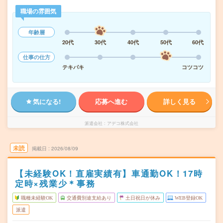
職場の雰囲気
年齢層
20代
30代
40代
50代
60代
仕事の仕方
テキパキ
コツコツ
気になる!
応募へ進む
詳しく見る
派遣会社
アデコ株式会社
未読
掲載日
2026/08/09
【未経験OK！直雇実績有】車通勤OK！17時
定時×残業少＊事務
職種未経験OK
交通費別途支給あり
土日祝日が休み
WEB登録OK
派遣