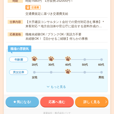
時給1680円 ※月収例 252000円～
時給
交通費
交通費規定に基づき交通費支給
【大手建設コンサルタント会社での受付対応含む事務】＊
仕事内容
来客対応＊地方自治体や官公庁に提出する資料作成の…
職種未経験OK / ブランクOK / 英語力不要
応募資格
未経験OK！【活かせるご経験】何らかの事務
職場の雰囲気
年齢層
20代
30代
40代
50代
60代
男女比率
女性
男性
もっと見る
気になる!
応募へ進む
詳しく見る
派遣会社
株式会社パソナ