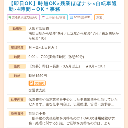
【即日OK】時短OK×残業ほぼナシ×自転車通
勤×4時間～OK＊事務
交通費別途支給あり
土日祝日が休み
WEB登録OK
派遣
大阪府吹田市
勤務地
南吹田駅から徒歩10分／江坂駅から徒歩17分／東淀川駅か
ら徒歩18分
月～金※土日休み！
曜日頻度
9:00～17:00(実働:7時間) (休憩60分)
時間
【急募】即日～長期（3カ月以上） ★8月～OK！
期間
時給1550円
時給
交通費
交通費支給
伝票整理や請求業務を中心とした事務業務を担当していた
仕事内容
だきます。主な仕事内容は、伝票整理、管理・請求書…
英語力不要
応募資格
一般事務の実務経験をお持ちの方！CADの使用経験や労
務・経理に関する知識、ご経験をお持ちの方は、より…