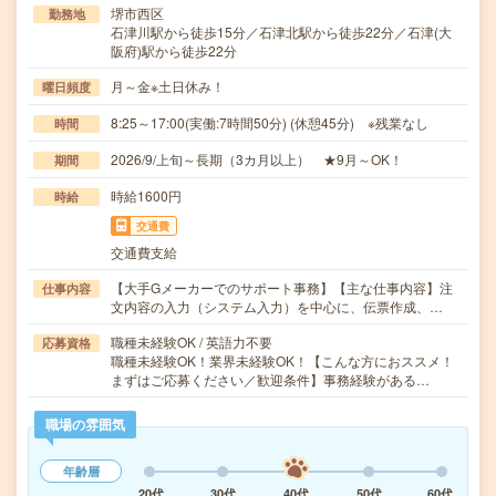
堺市西区
勤務地
石津川駅から徒歩15分／石津北駅から徒歩22分／石津(大
阪府)駅から徒歩22分
月～金※土日休み！
曜日頻度
8:25～17:00(実働:7時間50分) (休憩45分) ※残業なし
時間
2026/9/上旬～長期（3カ月以上） ★9月～OK！
期間
時給1600円
時給
交通費
交通費支給
【大手Gメーカーでのサポート事務】【主な仕事内容】注
仕事内容
文内容の入力（システム入力）を中心に、伝票作成、…
職種未経験OK / 英語力不要
応募資格
職種未経験OK！業界未経験OK！【こんな方におススメ！
まずはご応募ください／歓迎条件】事務経験がある…
職場の雰囲気
年齢層
20代
30代
40代
50代
60代