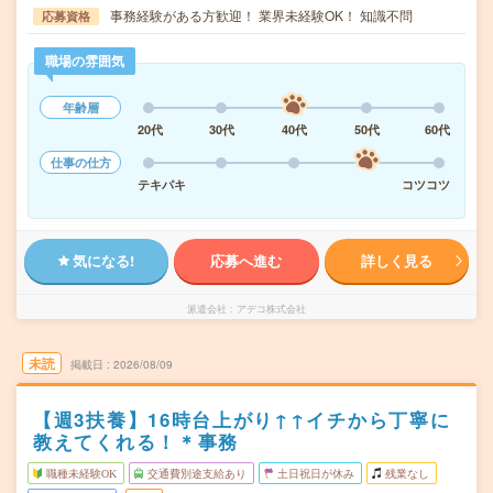
事務経験がある方歓迎！ 業界未経験OK！ 知識不問
応募資格
職場の雰囲気
年齢層
20代
30代
40代
50代
60代
仕事の仕方
テキパキ
コツコツ
気になる!
応募へ進む
詳しく見る
派遣会社
アデコ株式会社
未読
掲載日
2026/08/09
【週3扶養】16時台上がり↑↑イチから丁寧に
教えてくれる！＊事務
職種未経験OK
交通費別途支給あり
土日祝日が休み
残業なし