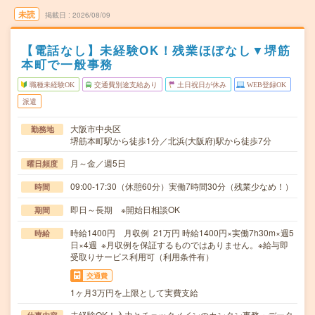
未読
掲載日
2026/08/09
【電話なし】未経験OK！残業ほぼなし▼堺筋
本町で一般事務
職種未経験OK
交通費別途支給あり
土日祝日が休み
WEB登録OK
派遣
大阪市中央区
勤務地
堺筋本町駅から徒歩1分／北浜(大阪府)駅から徒歩7分
月～金／週5日
曜日頻度
09:00-17:30（休憩60分）実働7時間30分（残業少なめ！）
時間
即日～長期 ※開始日相談OK
期間
時給1400円 月収例 21万円 時給1400円×実働7h30m×週5
時給
日×4週 ※月収例を保証するものではありません。※給与即
受取りサービス利用可（利用条件有）
交通費
1ヶ月3万円を上限として実費支給
未経験OK！入力とチェックメインのカンタン事務・データ