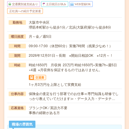
交通費別途支給あり
土日祝日が休み
WEB登録OK
正社員への紹介予定派遣
大阪市中央区
勤務地
堺筋本町駅から徒歩1分／北浜(大阪府)駅から徒歩8分
月～金／週5日
曜日頻度
09:00-17:00（休憩60分）実働7時間（残業少なめ！）
時間
2026年12月01日～長期 ※開始日相談OK ※12月～！
期間
時給1650円 月収例 23万円 時給1650円×実働7h×週5日
時給
×4週 ※月収例を保証するものではありません。
交通費
1ヶ月3万円を上限として実費支給
保険金の査定を行う部署でのお仕事≪専門知識も研修でし
仕事内容
っかり教えていてだけます≫・データ入力・データチ…
ブランクOK / 英語力不要
応募資格
事務の経験がある方
職場の雰囲気