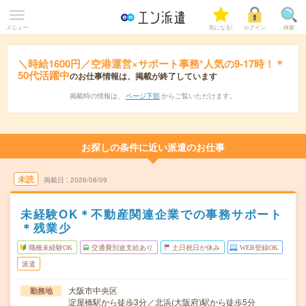
メニュー
気になる!
ログイン
検索
＼時給1600円／空港運営×サポート事務*人気の9-17時！＊
50代活躍中
のお仕事情報は、掲載が終了しています
掲載時の情報は、
ページ下部
からご覧いただけます。
お探しの条件に近い派遣のお仕事
未読
掲載日
2026/08/09
未経験OK＊不動産関連企業での事務サポート
＊残業少
職種未経験OK
交通費別途支給あり
土日祝日が休み
WEB登録OK
派遣
大阪市中央区
勤務地
淀屋橋駅から徒歩3分／北浜(大阪府)駅から徒歩5分