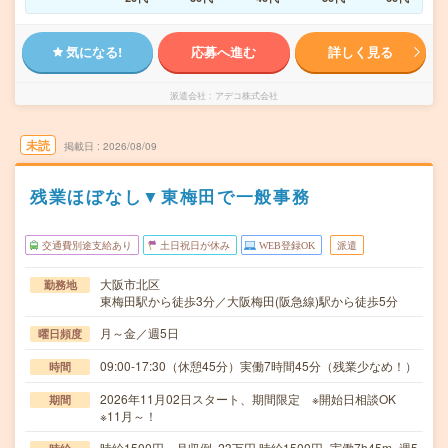
気になる!
応募へ進む
詳しく見る
派遣会社
アデコ株式会社
未読
掲載日
2026/08/09
残業ほぼなし▼東梅田で一般事務
交通費別途支給あり
土日祝日が休み
WEB登録OK
派遣
大阪市北区
勤務地
東梅田駅から徒歩3分／大阪梅田(阪急線)駅から徒歩5分
月～金／週5日
曜日頻度
09:00-17:30（休憩45分）実働7時間45分（残業少なめ！）
時間
2026年11月02日スタート、期間限定 ※開始日相談OK
期間
※11月～！
時給1500円 月収例 23万円 時給1500円×実働7h45m×週5