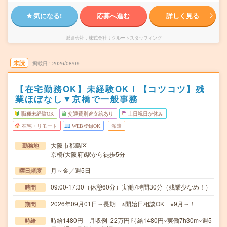
気になる!
応募へ進む
詳しく見る
派遣会社
株式会社リクルートスタッフィング
未読
掲載日
2026/08/09
【在宅勤務OK】未経験OK！【コツコツ】残
業ほぼなし▼京橋で一般事務
職種未経験OK
交通費別途支給あり
土日祝日が休み
在宅・リモート
WEB登録OK
派遣
大阪市都島区
勤務地
京橋(大阪府)駅から徒歩5分
月～金／週5日
曜日頻度
09:00-17:30（休憩60分）実働7時間30分（残業少なめ！）
時間
2026年09月01日～長期 ※開始日相談OK ※9月～！
期間
時給1480円 月収例 22万円 時給1480円×実働7h30m×週5
時給