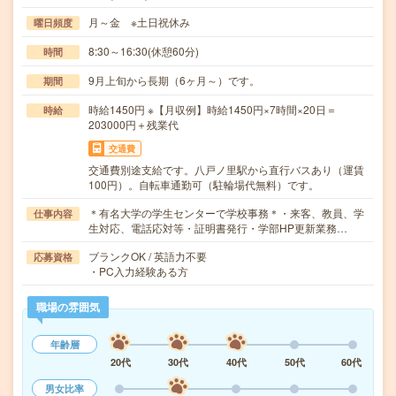
月～金 ※土日祝休み
曜日頻度
8:30～16:30(休憩60分)
時間
9月上旬から長期（6ヶ月～）です。
期間
時給1450円 ※【月収例】時給1450円×7時間×20日＝
時給
203000円＋残業代
交通費
交通費別途支給です。八戸ノ里駅から直行バスあり（運賃
100円）。自転車通勤可（駐輪場代無料）です。
＊有名大学の学生センターで学校事務＊・来客、教員、学
仕事内容
生対応、電話応対等・証明書発行・学部HP更新業務…
ブランクOK / 英語力不要
応募資格
・PC入力経験ある方
職場の雰囲気
年齢層
20代
30代
40代
50代
60代
男女比率