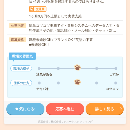
日×4週 ※月収例を保証するものではありません。
交通費
1ヶ月3万円を上限として実費支給
簡単コツコツ事務です・専用システムへのデータ入力・資
仕事内容
料作成＊その他・電話対応・メール対応・チャット対…
職種未経験OK / ブランクOK / 英語力不要
応募資格
■未経験OK！
職場の雰囲気
職場の様子
活気がある
しずか
仕事の仕方
テキパキ
コツコツ
気になる!
応募へ進む
詳しく見る
派遣会社
株式会社リクルートスタッフィング