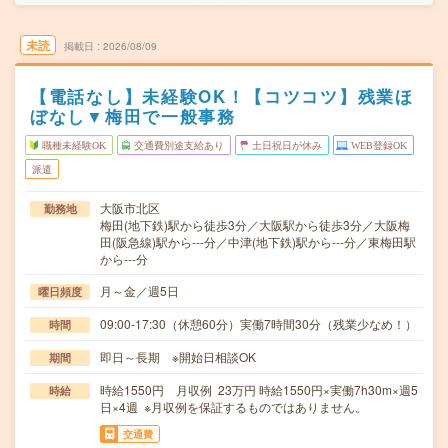
未読
掲載日
2026/08/09
【電話なし】未経験OK！【コツコツ】残業ほ
ぼなし▼梅田で一般事務
職種未経験OK
交通費別途支給あり
土日祝日が休み
WEB登録OK
派遣
大阪市北区
勤務地
梅田(地下鉄)駅から徒歩3分／大阪駅から徒歩3分／大阪梅
田(阪急線)駅から---分／中津(地下鉄)駅から---分／東梅田駅
から---分
月～金／週5日
曜日頻度
09:00-17:30（休憩60分）実働7時間30分（残業少なめ！）
時間
即日～長期 ※開始日相談OK
期間
時給1550円 月収例 23万円 時給1550円×実働7h30m×週5
時給
日×4週 ※月収例を保証するものではありません。
交通費