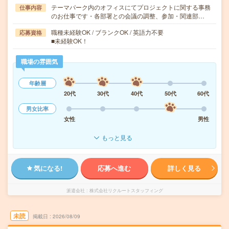
テーマパーク内のオフィスにてプロジェクトに関する事務
仕事内容
のお仕事です・各部署との会議の調整、参加・関連部…
職種未経験OK / ブランクOK / 英語力不要
応募資格
■未経験OK！
職場の雰囲気
年齢層
20代
30代
40代
50代
60代
男女比率
女性
男性
もっと見る
気になる!
応募へ進む
詳しく見る
派遣会社
株式会社リクルートスタッフィング
未読
掲載日
2026/08/09