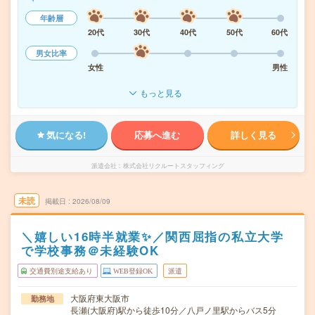
年齢層
20代
30代
40代
50代
60代
男女比率
女性
男性
もっと見る
気になる!
応募へ進む
詳しく見る
派遣会社
株式会社リクルートスタッフィング
未読
掲載日
2026/08/09
＼嬉しい16時半就業✨／関西屈指の私立大学
で学校事務＠未経験OK
交通費別途支給あり
WEB登録OK
派遣
大阪府東大阪市
勤務地
長瀬(大阪府)駅から徒歩10分／八戸ノ里駅からバス5分