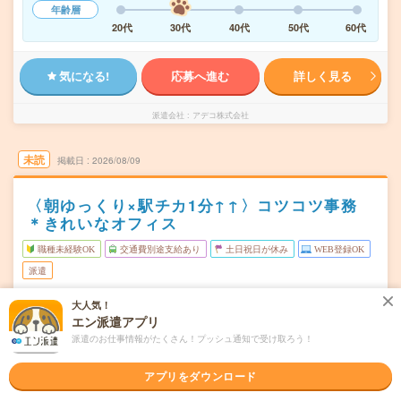
年齢層
20代
30代
40代
50代
60代
気になる!
応募へ進む
詳しく見る
派遣会社
アデコ株式会社
未読
掲載日
2026/08/09
〈朝ゆっくり×駅チカ1分↑↑〉コツコツ事務
＊きれいなオフィス
職種未経験OK
交通費別途支給あり
土日祝日が休み
WEB登録OK
派遣
大阪市西区
大人気！
勤務地
エン派遣アプリ
阿波座駅から徒歩3分／本町駅から徒歩7分／西大橋駅から
徒歩13分
派遣のお仕事情報がたくさん！プッシュ通知で受け取ろう！
月～金※土日休み！
曜日頻度
アプリをダウンロード
10:00～17:30(実働:6時間30分) (休憩60分)
時間