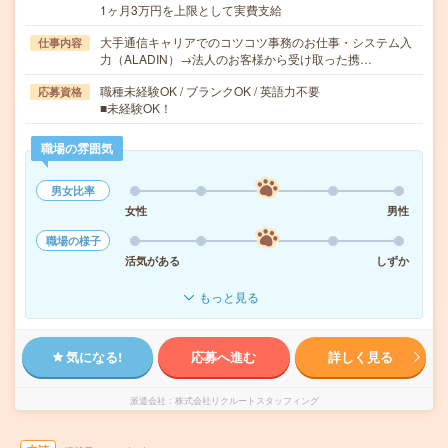
1ヶ月3万円を上限として実費支給
大手通信キャリアでのコツコツ事務のお仕事・システム入
仕事内容
力（ALADIN）→法人のお客様から受け取った携…
職種未経験OK / ブランクOK / 英語力不要
応募資格
■未経験OK！
職場の雰囲気
男女比率
女性
男性
職場の様子
活気がある
しずか
もっと見る
気になる!
応募へ進む
詳しく見る
派遣会社
株式会社リクルートスタッフィング