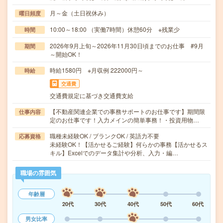
月～金（土日祝休み）
曜日頻度
10:00～18:00 （実働7時間）休憩60分 ※残業少
時間
2026年9月上旬～2026年11月30日頃までのお仕事 #9月
期間
～開始OK！
時給1580円 ※月収例 222000円～
時給
交通費
交通費規定に基づき交通費支給
【不動産関連企業での事務サポートのお仕事です】期間限
仕事内容
定のお仕事です！入力メインの簡単事務！・投資用物…
職種未経験OK / ブランクOK / 英語力不要
応募資格
未経験OK！【活かせるご経験】何らかの事務【活かせるス
キル】Excelでのデータ集計や分析、入力・編…
職場の雰囲気
年齢層
20代
30代
40代
50代
60代
男女比率