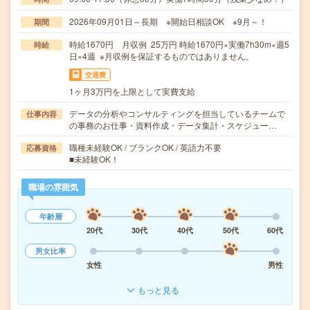
2026年09月01日～長期 ※開始日相談OK ※9月～！
期間
時給1670円 月収例 25万円 時給1670円×実働7h30m×週5
時給
日×4週 ※月収例を保証するものではありません。
交通費
1ヶ月3万円を上限として実費支給
データの分析やコンサルティングを担当しているチームで
仕事内容
の事務のお仕事・資料作成・データ集計・スケジュー…
職種未経験OK / ブランクOK / 英語力不要
応募資格
■未経験OK！
職場の雰囲気
年齢層
20代
30代
40代
50代
60代
男女比率
女性
男性
もっと見る