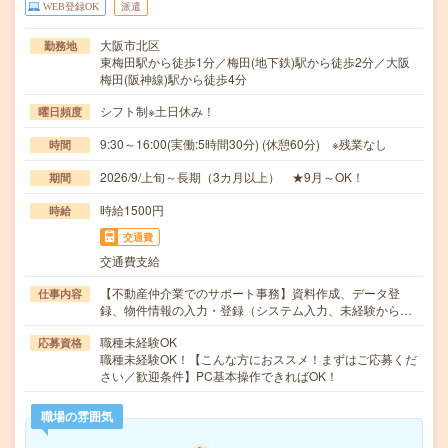
WEB登録OK
派遣
大阪市北区
勤務地
東梅田駅から徒歩1分／梅田(地下鉄)駅から徒歩2分／大阪
梅田(阪神線)駅から徒歩4分
シフト制※土日休み！
曜日頻度
9:30～16:00(実働:5時間30分) (休憩60分) ※残業なし
時間
2026/9/上旬～長期（3カ月以上） ★9月～OK！
期間
時給1500円
時給
交通費
交通費支給
【不動産仲介業でのサポート事務】資料作成、データ登
仕事内容
録、物件情報の入力・登録（システム入力、未経験から…
職種未経験OK
応募資格
職種未経験OK！【こんな方におススメ！まずはご応募くだ
さい／歓迎条件】PC基本操作できればOK！
職場の雰囲気