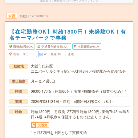
派遣会社
株式会社リクルートスタッフィング
未読
掲載日
2026/08/09
【在宅勤務OK】時給1800円！未経験OK！有
名テーマパークで事務
職種未経験OK
交通費別途支給あり
土日祝日が休み
在宅・リモート
WEB登録OK
派遣
大阪市此花区
勤務地
ユニバーサルシティ駅から徒歩3分／桜島駅から徒歩15分
月～金／週5日
曜日頻度
09:00-17:45（休憩60分）実働7時間45分（残業少なめ！）
時間
2026年08月24日～長期 ※開始日相談OK ※8月～！
期間
時給1800円 月収例 27万円 時給1800円×実働7h45m×週5
時給
日×4週 ※月収例を保証するものではありません。
交通費
1ヶ月3万円を上限として実費支給