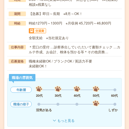
相談※残業なし
【急募】即日～長期 ※8月～OK！
期間
時給1270円～1300円 ※月収例 45,720円～46,800円
時給
交通費
全額支給 ※当社規定あり
＊窓口の受付 …診察券出していただいて書類チェック …カ
仕事内容
ルテ作成、お会計、検体を預かる等＊その他庶務…
職種未経験OK / ブランクOK / 英語力不要
応募資格
未経験OK！
職場の雰囲気
年齢層
20代
30代
40代
50代
60代
職場の様子
活気がある
しずか
もっと見る