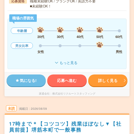
職種未経験OK / ブランクOK / 英語力不要
応募資格
■未経験OK！
職場の雰囲気
年齢層
20代
30代
40代
50代
60代
男女比率
女性
男性
もっと見る
気になる!
応募へ進む
詳しく見る
派遣会社
株式会社リクルートスタッフィング
未読
掲載日
2026/08/09
17時まで＊【コツコツ】残業ほぼなし▼【社
員前提】堺筋本町で一般事務