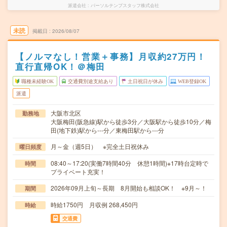
派遣会社
パーソルテンプスタッフ株式会社
未読
掲載日
2026/08/07
【ノルマなし！営業＋事務】月収約27万円！
直行直帰OK！＠梅田
職種未経験OK
交通費別途支給あり
土日祝日が休み
WEB登録OK
派遣
大阪市北区
勤務地
大阪梅田(阪急線)駅から徒歩3分／大阪駅から徒歩10分／梅
田(地下鉄)駅から---分／東梅田駅から---分
月～金（週5日） ※完全土日祝休み
曜日頻度
08:40～17:20(実働7時間40分 休憩1時間)※17時台定時で
時間
プライベート充実！
2026年09月上旬～長期 8月開始も相談OK！ ※9月～！
期間
時給1750円 月収例 268,450円
時給
交通費