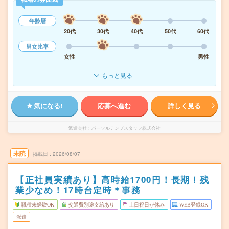
年齢層
20代
30代
40代
50代
60代
男女比率
女性
男性
もっと見る
気になる!
応募へ進む
詳しく見る
派遣会社
パーソルテンプスタッフ株式会社
未読
掲載日
2026/08/07
【正社員実績あり】高時給1700円！長期！残
業少なめ！17時台定時＊事務
職種未経験OK
交通費別途支給あり
土日祝日が休み
WEB登録OK
派遣