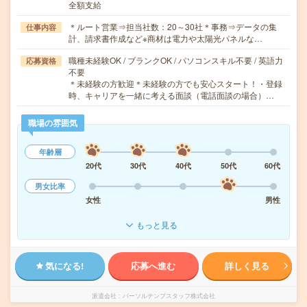
全額支給
＊ルート営業⇒担当社数：20～30社＊事務⇒データの集
仕事内容
計、請求書作成など※商材は電力や太陽光パネルな…
職種未経験OK / ブランクOK / パソコンスキル不要 / 英語力
応募資格
不要
＊未経験の方歓迎＊未経験の方でも安心スタート！・登録
時、キャリアを一緒に考える面談（電話面談の場合）…
職場の雰囲気
年齢層
20代
30代
40代
50代
60代
男女比率
女性
男性
もっと見る
気になる!
応募へ進む
詳しく見る
派遣会社
パーソルテンプスタッフ株式会社