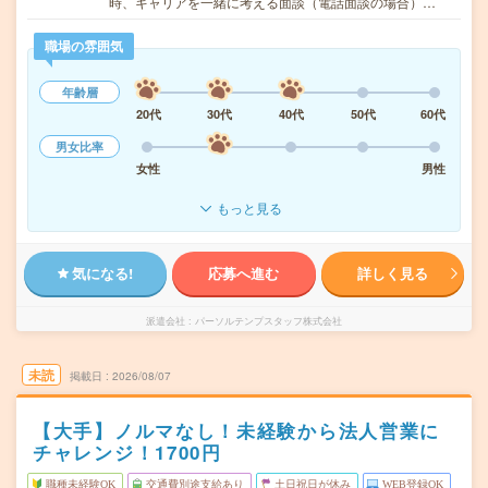
時、キャリアを一緒に考える面談（電話面談の場合）…
職場の雰囲気
年齢層
20代
30代
40代
50代
60代
男女比率
女性
男性
もっと見る
気になる!
応募へ進む
詳しく見る
派遣会社
パーソルテンプスタッフ株式会社
未読
掲載日
2026/08/07
【大手】ノルマなし！未経験から法人営業に
チャレンジ！1700円
職種未経験OK
交通費別途支給あり
土日祝日が休み
WEB登録OK