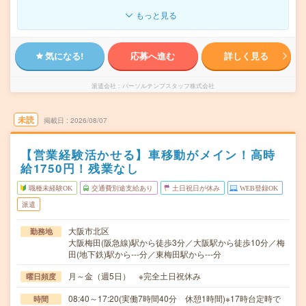
もっと見る
気になる!
応募へ進む
詳しく見る
派遣会社
パーソルテンプスタッフ株式会社
未読
掲載日
2026/08/07
【営業経験活かせる】車移動がメイン！高時
給1750円！残業なし
職種未経験OK
交通費別途支給あり
土日祝日が休み
WEB登録OK
派遣
大阪市北区
勤務地
大阪梅田(阪急線)駅から徒歩3分／大阪駅から徒歩10分／梅
田(地下鉄)駅から---分／東梅田駅から---分
月～金（週5日） ※完全土日祝休み
曜日頻度
08:40～17:20(実働7時間40分 休憩1時間)※17時台定時で
時間