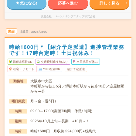
気になる!
応募へ進む
詳しく見る
派遣会社
パーソルテンプスタッフ株式会社
未読
掲載日
2026/08/07
時給1600円＊【紹介予定派遣】進捗管理業務
です！17時台定時！土日祝休み！
職種未経験OK
交通費別途支給あり
土日祝日が休み
在宅・リモート
WEB登録OK
紹介予定派遣
大阪市中央区
勤務地
本町駅から徒歩5分／堺筋本町駅から徒歩10分／淀屋橋駅
から---分
月～金（週5日）
曜日頻度
09:00～17:00(実働7時間 休憩1時間)
時間
2026年10月上旬～長期 ※10月～！
期間
時給1600円 月収例 224,000円+残業代
時給