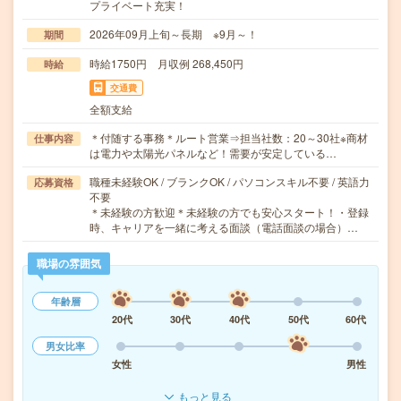
プライベート充実！
2026年09月上旬～長期 ※9月～！
期間
時給1750円 月収例 268,450円
時給
交通費
全額支給
＊付随する事務＊ルート営業⇒担当社数：20～30社※商材
仕事内容
は電力や太陽光パネルなど！需要が安定している…
職種未経験OK / ブランクOK / パソコンスキル不要 / 英語力
応募資格
不要
＊未経験の方歓迎＊未経験の方でも安心スタート！・登録
時、キャリアを一緒に考える面談（電話面談の場合）…
職場の雰囲気
年齢層
20代
30代
40代
50代
60代
男女比率
女性
男性
もっと見る