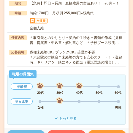
【急募】即日～長期 直接雇用の実績あり！ ※8月～！
期間
時給1700円 月収例 255,000円+残業代
時給
交通費
全額支給
＊取引先とのやりとり＊契約の手続き＊書類の作成（見積
仕事内容
書・提案書・申込書・解約書など）＊学校ブース説明…
職種未経験OK / ブランクOK / 英語力不要
応募資格
＊未経験の方歓迎＊未経験の方でも安心スタート！・登録
時、キャリアを一緒に考える面談（電話面談の場合）…
職場の雰囲気
年齢層
20代
30代
40代
50代
60代
男女比率
女性
男性
もっと見る