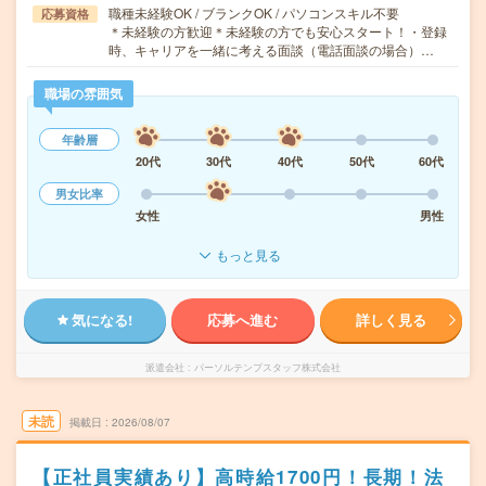
職種未経験OK / ブランクOK / パソコンスキル不要
応募資格
＊未経験の方歓迎＊未経験の方でも安心スタート！・登録
時、キャリアを一緒に考える面談（電話面談の場合）…
職場の雰囲気
年齢層
20代
30代
40代
50代
60代
男女比率
女性
男性
もっと見る
気になる!
応募へ進む
詳しく見る
派遣会社
パーソルテンプスタッフ株式会社
未読
掲載日
2026/08/07
【正社員実績あり】高時給1700円！長期！法