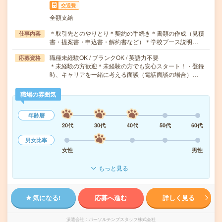
交通費
全額支給
＊取引先とのやりとり＊契約の手続き＊書類の作成（見積
仕事内容
書・提案書・申込書・解約書など）＊学校ブース説明…
職種未経験OK / ブランクOK / 英語力不要
応募資格
＊未経験の方歓迎＊未経験の方でも安心スタート！・登録
時、キャリアを一緒に考える面談（電話面談の場合）…
職場の雰囲気
年齢層
20代
30代
40代
50代
60代
男女比率
女性
男性
もっと見る
気になる!
応募へ進む
詳しく見る
派遣会社
パーソルテンプスタッフ株式会社