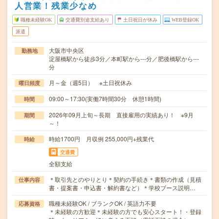
人営業！残業少なめ
職種未経験OK
交通費別途支給あり
土日祝日が休み
WEB登録OK
派遣
大阪市中央区
勤務地
淀屋橋駅から徒歩3分／本町駅から---分／肥後橋駅から---
分
月～金（週5日） ※土日祝休み
曜日頻度
09:00～17:30(実働7時間30分 休憩1時間)
時間
2026年09月上旬～長期 直接雇用の実績あり！ ※9月
期間
～！
時給1700円 月収例 255,000円+残業代
時給
交通費
全額支給
＊取引先とのやりとり＊契約の手続き＊書類の作成（見積
仕事内容
書・提案書・申込書・解約書など）＊学校ブース説明…
職種未経験OK / ブランクOK / 英語力不要
応募資格
＊未経験の方歓迎＊未経験の方でも安心スタート！・登録