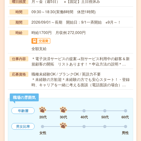
月～金（週5日） ※【固定】土日祝休み
曜日頻度
09:30～18:30(実働8時間 休憩1時間)
時間
2026/09/01～長期 開始日：9/1一斉開始 ※9月～！
期間
時給1700円 月収例 272,000円
時給
交通費
全額支給
＊電子決済サービスの提案→別サービス利用中の顧客＆新
仕事内容
規顧客の開拓 リストあります！＊申込方法の説明＊…
職種未経験OK / ブランクOK / 英語力不要
応募資格
＊未経験の方歓迎＊未経験の方でも安心スタート！・登録
時、キャリアを一緒に考える面談（電話面談の場合）…
職場の雰囲気
年齢層
20代
30代
40代
50代
60代
男女比率
女性
男性