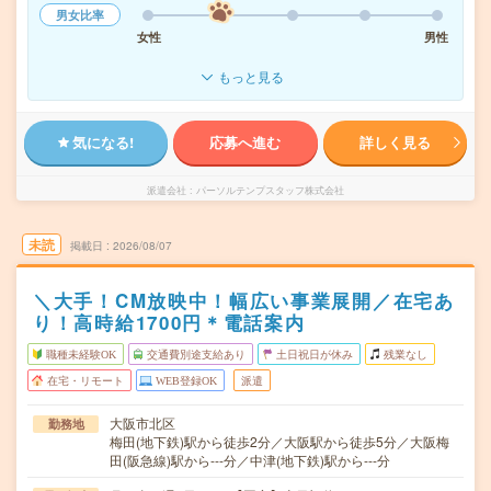
男女比率
女性
男性
もっと見る
気になる!
応募へ進む
詳しく見る
派遣会社
パーソルテンプスタッフ株式会社
未読
掲載日
2026/08/07
＼大手！CM放映中！幅広い事業展開／在宅あ
り！高時給1700円＊電話案内
職種未経験OK
交通費別途支給あり
土日祝日が休み
残業なし
在宅・リモート
WEB登録OK
派遣
大阪市北区
勤務地
梅田(地下鉄)駅から徒歩2分／大阪駅から徒歩5分／大阪梅
田(阪急線)駅から---分／中津(地下鉄)駅から---分