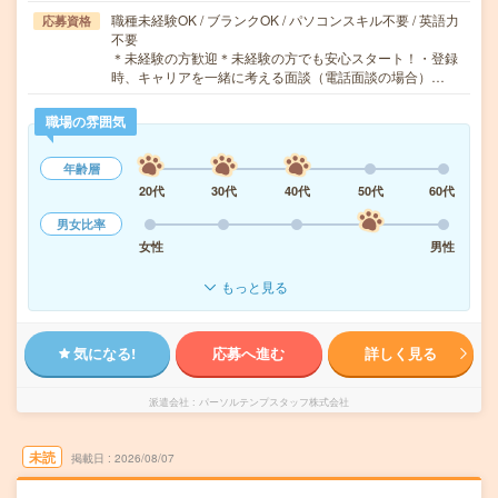
職種未経験OK / ブランクOK / パソコンスキル不要 / 英語力
応募資格
不要
＊未経験の方歓迎＊未経験の方でも安心スタート！・登録
時、キャリアを一緒に考える面談（電話面談の場合）…
職場の雰囲気
年齢層
20代
30代
40代
50代
60代
男女比率
女性
男性
もっと見る
気になる!
応募へ進む
詳しく見る
派遣会社
パーソルテンプスタッフ株式会社
未読
掲載日
2026/08/07