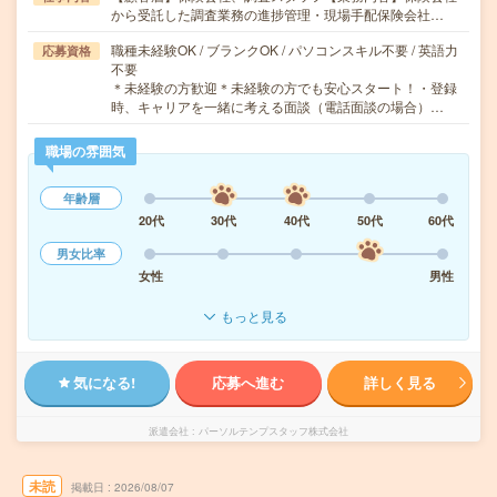
から受託した調査業務の進捗管理・現場手配保険会社…
職種未経験OK / ブランクOK / パソコンスキル不要 / 英語力
応募資格
不要
＊未経験の方歓迎＊未経験の方でも安心スタート！・登録
時、キャリアを一緒に考える面談（電話面談の場合）…
職場の雰囲気
年齢層
20代
30代
40代
50代
60代
男女比率
女性
男性
もっと見る
気になる!
応募へ進む
詳しく見る
派遣会社
パーソルテンプスタッフ株式会社
未読
掲載日
2026/08/07