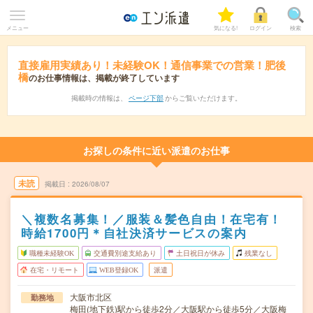
メニュー
気になる!
ログイン
検索
直接雇用実績あり！未経験OK！通信事業での営業！肥後
橋
のお仕事情報は、掲載が終了しています
掲載時の情報は、
ページ下部
からご覧いただけます。
お探しの条件に近い派遣のお仕事
未読
掲載日
2026/08/07
＼複数名募集！／服装＆髪色自由！在宅有！
時給1700円＊自社決済サービスの案内
職種未経験OK
交通費別途支給あり
土日祝日が休み
残業なし
在宅・リモート
WEB登録OK
派遣
大阪市北区
勤務地
梅田(地下鉄)駅から徒歩2分／大阪駅から徒歩5分／大阪梅