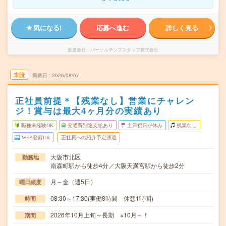
気になる!
応募へ進む
詳しく見る
派遣会社
パーソルテンプスタッフ株式会社
未読
掲載日
2026/08/07
正社員前提＊【残業なし】営業にチャレン
ジ！賞与は最大4ヶ月分の実績あり
職種未経験OK
交通費別途支給あり
土日祝日が休み
残業なし
WEB登録OK
正社員への紹介予定派遣
大阪市北区
勤務地
南森町駅から徒歩4分／大阪天満宮駅から徒歩2分
月～金（週5日）
曜日頻度
08:30～17:30(実働8時間 休憩1時間)
時間
2026年10月上旬～長期 ※10月～！
期間