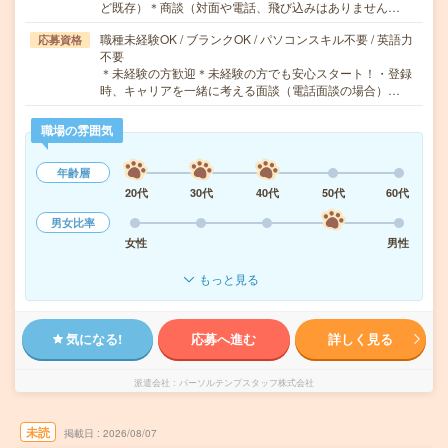
ど既存）＊商談（対面や電話、飛び込みはありません…
職種未経験OK / ブランクOK / パソコンスキル不要 / 英語力
応募資格
不要
＊未経験の方歓迎＊未経験の方でも安心スタート！・登録
時、キャリアを一緒に考える面談（電話面談の場合）…
職場の雰囲気
年齢層
20代
30代
40代
50代
60代
男女比率
女性
男性
もっと見る
気になる!
応募へ進む
詳しく見る
派遣会社
パーソルテンプスタッフ株式会社
未読
掲載日
2026/08/07