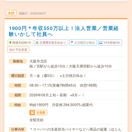
未読
掲載日
2026/08/07
1900円＊年収550万以上！法人営業／営業経
験いかして社員へ
職種未経験OK
交通費別途支給あり
土日祝日が休み
WEB登録OK
紹介予定派遣
大阪市北区
勤務地
桜ノ宮駅から徒歩10分／大阪天満宮駅から徒歩10分
月～金（週5日） ※土日祝日休み！
曜日頻度
08:30～17:15(実働7時間45分 休憩1時間)
時間
2026年09月上旬～長期 ※9月～！
期間
時給1900円 月収例 294,500円+残業代
時給
交通費
全額支給
＊スーパーの水産担当バイヤーなどへ商品の提案（ほとん
仕事内容