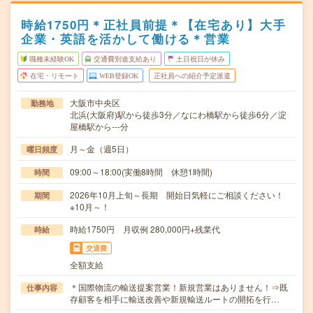
時給1750円＊正社員前提＊【在宅あり】大手
企業・英語を活かして働ける＊営業
職種未経験OK
交通費別途支給あり
土日祝日が休み
在宅・リモート
WEB登録OK
正社員への紹介予定派遣
大阪市中央区
勤務地
北浜(大阪府)駅から徒歩3分／なにわ橋駅から徒歩6分／淀
屋橋駅から---分
月～金（週5日）
曜日頻度
09:00～18:00(実働8時間 休憩1時間)
時間
2026年10月上旬～長期 開始日気軽にご相談ください！
期間
※10月～！
時給1750円 月収例 280,000円+残業代
時給
交通費
全額支給
＊国際物流の輸送提案営業！新規営業はありません！⇒既
仕事内容
存顧客を相手に輸送改善や新規輸送ルートの開拓を行…