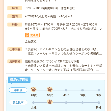
09:30～18:30(実働8時間 休憩1時間)
時間
2026年10月上旬～長期 ※10月～！
期間
時給1670円～1700円 月収例 267,200円～272,000円
時給
★3ヶ月後には時給1700円へUP！その後も昇給制度あり♪
交通費
全額支給
＊美容院・ネイルサロンなどの店舗担当者とのやり取り
仕事内容
（電話・メール）＊サロンに合わせたクーポンや掲載内…
職種未経験OK / ブランクOK / 英語力不要
応募資格
＊未経験の方歓迎＊未経験の方でも安心スタート！・登録
時、キャリアを一緒に考える面談（電話面談の場合）…
職場の雰囲気
年齢層
20代
30代
40代
50代
60代
男女比率
女性
男性