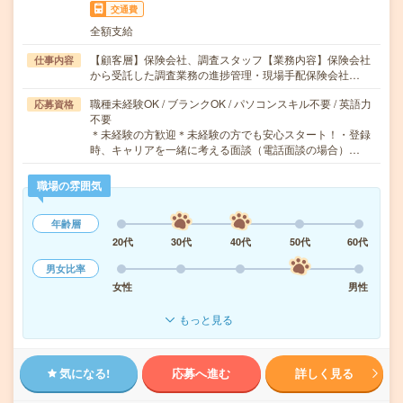
交通費
全額支給
【顧客層】保険会社、調査スタッフ【業務内容】保険会社
仕事内容
から受託した調査業務の進捗管理・現場手配保険会社…
職種未経験OK / ブランクOK / パソコンスキル不要 / 英語力
応募資格
不要
＊未経験の方歓迎＊未経験の方でも安心スタート！・登録
時、キャリアを一緒に考える面談（電話面談の場合）…
職場の雰囲気
年齢層
20代
30代
40代
50代
60代
男女比率
女性
男性
もっと見る
気になる!
応募へ進む
詳しく見る