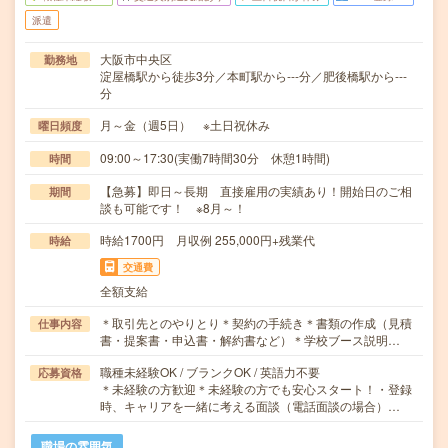
派遣
大阪市中央区
勤務地
淀屋橋駅から徒歩3分／本町駅から---分／肥後橋駅から---
分
月～金（週5日） ※土日祝休み
曜日頻度
09:00～17:30(実働7時間30分 休憩1時間)
時間
【急募】即日～長期 直接雇用の実績あり！開始日のご相
期間
談も可能です！ ※8月～！
時給1700円 月収例 255,000円+残業代
時給
交通費
全額支給
＊取引先とのやりとり＊契約の手続き＊書類の作成（見積
仕事内容
書・提案書・申込書・解約書など）＊学校ブース説明…
職種未経験OK / ブランクOK / 英語力不要
応募資格
＊未経験の方歓迎＊未経験の方でも安心スタート！・登録
時、キャリアを一緒に考える面談（電話面談の場合）…
職場の雰囲気