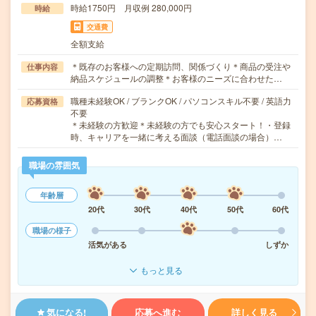
時給1750円 月収例 280,000円
時給
交通費
全額支給
＊既存のお客様への定期訪問、関係づくり＊商品の受注や
仕事内容
納品スケジュールの調整＊お客様のニーズに合わせた…
職種未経験OK / ブランクOK / パソコンスキル不要 / 英語力
応募資格
不要
＊未経験の方歓迎＊未経験の方でも安心スタート！・登録
時、キャリアを一緒に考える面談（電話面談の場合）…
職場の雰囲気
年齢層
20代
30代
40代
50代
60代
職場の様子
活気がある
しずか
もっと見る
気になる!
応募へ進む
詳しく見る