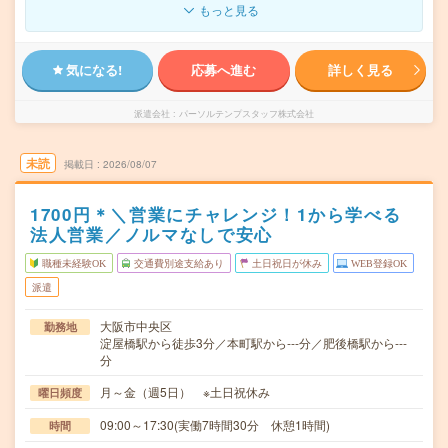
もっと見る
気になる!
応募へ進む
詳しく見る
派遣会社
パーソルテンプスタッフ株式会社
未読
掲載日
2026/08/07
1700円＊＼営業にチャレンジ！1から学べる
法人営業／ノルマなしで安心
職種未経験OK
交通費別途支給あり
土日祝日が休み
WEB登録OK
派遣
大阪市中央区
勤務地
淀屋橋駅から徒歩3分／本町駅から---分／肥後橋駅から---
分
月～金（週5日） ※土日祝休み
曜日頻度
09:00～17:30(実働7時間30分 休憩1時間)
時間