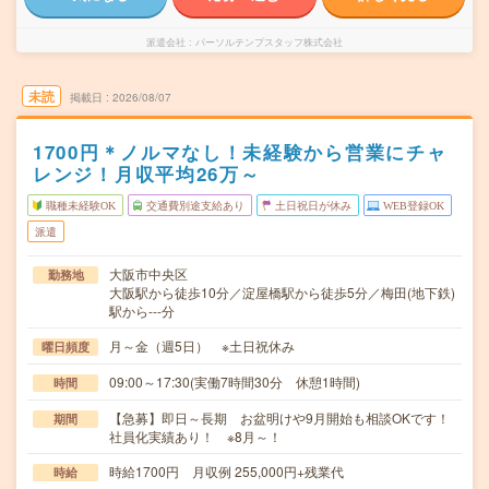
派遣会社
パーソルテンプスタッフ株式会社
未読
掲載日
2026/08/07
1700円＊ノルマなし！未経験から営業にチャ
レンジ！月収平均26万～
職種未経験OK
交通費別途支給あり
土日祝日が休み
WEB登録OK
派遣
大阪市中央区
勤務地
大阪駅から徒歩10分／淀屋橋駅から徒歩5分／梅田(地下鉄)
駅から---分
月～金（週5日） ※土日祝休み
曜日頻度
09:00～17:30(実働7時間30分 休憩1時間)
時間
【急募】即日～長期 お盆明けや9月開始も相談OKです！
期間
社員化実績あり！ ※8月～！
時給1700円 月収例 255,000円+残業代
時給