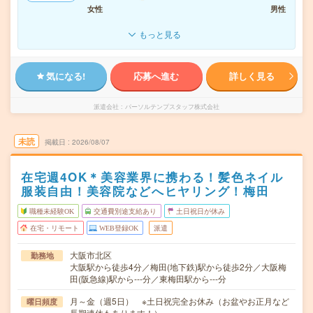
女性
男性
もっと見る
気になる!
応募へ進む
詳しく見る
派遣会社
パーソルテンプスタッフ株式会社
未読
掲載日
2026/08/07
在宅週4OK＊美容業界に携わる！髪色ネイル
服装自由！美容院などへヒヤリング！梅田
職種未経験OK
交通費別途支給あり
土日祝日が休み
在宅・リモート
WEB登録OK
派遣
大阪市北区
勤務地
大阪駅から徒歩4分／梅田(地下鉄)駅から徒歩2分／大阪梅
田(阪急線)駅から---分／東梅田駅から---分
月～金（週5日） ※土日祝完全お休み（お盆やお正月など
曜日頻度
長期連休もあります！）