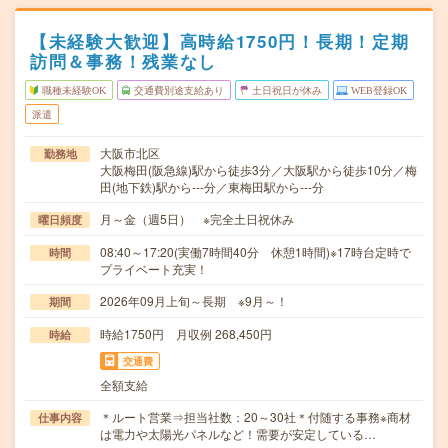
【未経験大歓迎】高時給1750円！長期！定期
訪問＆事務！残業なし
職種未経験OK
交通費別途支給あり
土日祝日が休み
WEB登録OK
派遣
大阪市北区
勤務地
大阪梅田(阪急線)駅から徒歩3分／大阪駅から徒歩10分／梅
田(地下鉄)駅から---分／東梅田駅から---分
月～金（週5日） ※完全土日祝休み
曜日頻度
08:40～17:20(実働7時間40分 休憩1時間)※17時台定時で
時間
プライベート充実！
2026年09月上旬～長期 ※9月～！
期間
時給1750円 月収例 268,450円
時給
交通費
全額支給
＊ルート営業⇒担当社数：20～30社＊付随する事務※商材
仕事内容
は電力や太陽光パネルなど！需要が安定している…