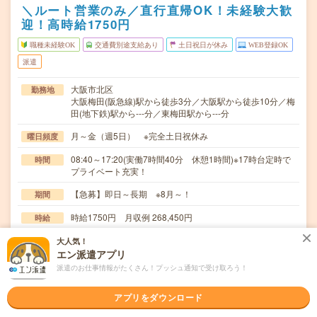
＼ルート営業のみ／直行直帰OK！未経験大歓
迎！高時給1750円
職種未経験OK
交通費別途支給あり
土日祝日が休み
WEB登録OK
派遣
大阪市北区
勤務地
大阪梅田(阪急線)駅から徒歩3分／大阪駅から徒歩10分／梅
田(地下鉄)駅から---分／東梅田駅から---分
月～金（週5日） ※完全土日祝休み
曜日頻度
08:40～17:20(実働7時間40分 休憩1時間)※17時台定時で
時間
プライベート充実！
【急募】即日～長期 ※8月～！
期間
時給1750円 月収例 268,450円
時給
交通費
大人気！
エン派遣アプリ
全額支給
派遣のお仕事情報がたくさん！プッシュ通知で受け取ろう！
＊ルート営業⇒担当社数：20～30社＊付随する事務※商材
仕事内容
は電力や太陽光パネルなど！需要が安定している…
アプリをダウンロード
職種未経験OK / ブランクOK / パソコンスキル不要 / 英語力
応募資格