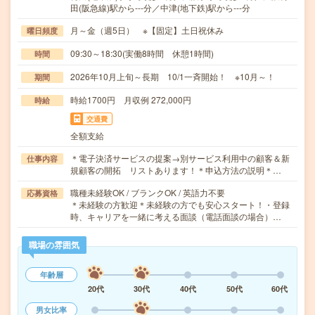
田(阪急線)駅から---分／中津(地下鉄)駅から---分
月～金（週5日） ※【固定】土日祝休み
曜日頻度
09:30～18:30(実働8時間 休憩1時間)
時間
2026年10月上旬～長期 10/1一斉開始！ ※10月～！
期間
時給1700円 月収例 272,000円
時給
交通費
全額支給
＊電子決済サービスの提案→別サービス利用中の顧客＆新
仕事内容
規顧客の開拓 リストあります！＊申込方法の説明＊…
職種未経験OK / ブランクOK / 英語力不要
応募資格
＊未経験の方歓迎＊未経験の方でも安心スタート！・登録
時、キャリアを一緒に考える面談（電話面談の場合）…
職場の雰囲気
年齢層
20代
30代
40代
50代
60代
男女比率