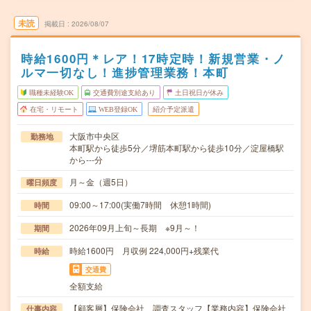
未読
掲載日
2026/08/07
時給1600円＊レア！17時定時！新規営業・ノ
ルマ一切なし！進捗管理業務！本町
職種未経験OK
交通費別途支給あり
土日祝日が休み
在宅・リモート
WEB登録OK
紹介予定派遣
大阪市中央区
勤務地
本町駅から徒歩5分／堺筋本町駅から徒歩10分／淀屋橋駅
から---分
月～金（週5日）
曜日頻度
09:00～17:00(実働7時間 休憩1時間)
時間
2026年09月上旬～長期 ※9月～！
期間
時給1600円 月収例 224,000円+残業代
時給
交通費
全額支給
【顧客層】保険会社、調査スタッフ【業務内容】保険会社
仕事内容