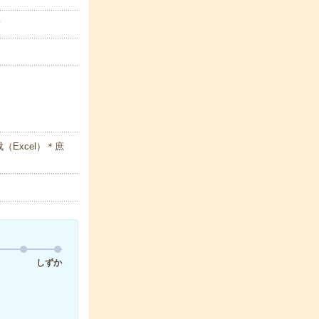
！
Excel）＊庶
しずか