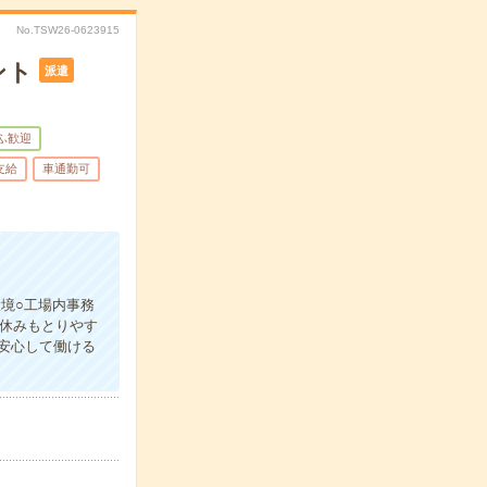
No.TSW26-0623915
ント
派遣
ふ歓迎
支給
車通勤可
環境○工場内事務
休みもとりやす
安心して働ける