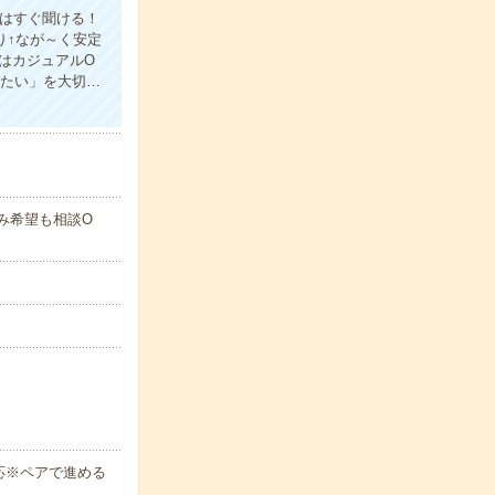
とはすぐ聞ける！
り↑なが～く安定
はカジュアルO
みたい」を大切…
休み希望も相談O
応※ペアで進める