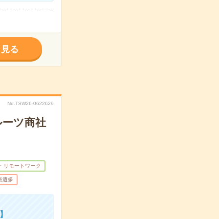
く見る
No.TSW26-0622629
ルーツ商社
・リモートワーク
派遣多
K】