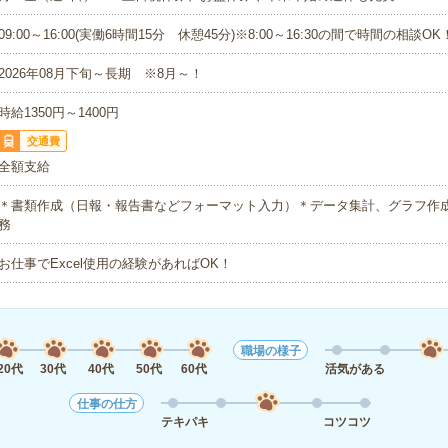
09:00～16:00(実働6時間15分 休憩45分)※8:00～16:30の間で時間の相談OK
2026年08月下旬～長期 ※8月～！
時給1350円～1400円
交通費
全額支給
＊書類作成（日報・報告書などフォーマット入力）＊データ集計、グラフ作成（
務
お仕事でExcel使用の経験があればOK！
職場の様子
20代
30代
40代
50代
60代
活気がある
仕事の仕方
テキパキ
コツコツ