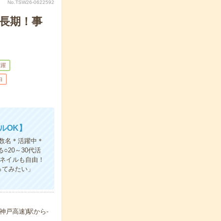
No.TSW26-0622592
ん長期！事
活躍
由
ルOK】
数名＊活躍中＊
20～30代活
やネイルも自由！
ってみたい」
神戸高速)駅から-