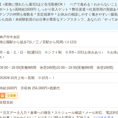
】○業務に慣れたら週3日ほど在宅勤務OK！ ペアで進める！わからないこ
サポートも○高時給1600円↑しっかり収入ゲット＊弊社派遣⇒社員登用の実績あ
テンプの仲間も複数名＊安定就業中＊お休みの相談しやすく働きやすい↑服装
ルも自由！未経験歓迎のお仕事が豊富なテンプスタッフ。あなたの「やって
神戸市中央区
南公園駅から徒歩7分／三ノ宮駅から民間バス12分
月～金・土・日・祝(週5日) ※シフト制 ※月8～10日お休みあり♪ ※お
K！
09:00～18:00(実働8時間 休憩1時間)10:00～19:00(実働8時間 休憩1時間)
2026年10月上旬～長期 ※10月～！
時給1600円 月収例 256,000円+残業代
交通費
全額支給
＊注文データ入力＊倉庫への報告＊スケジュール確認＊メール対応、電話対
お仕事！※わからないことはすぐに聞ける環境＊【OAスキ…
つづきを見る