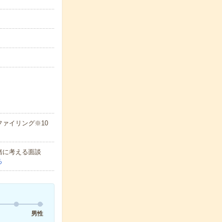
ァイリング※10
緒に考える面談
る
男性