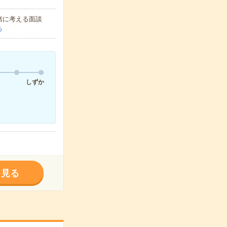
緒に考える面談
る
しずか
く見る