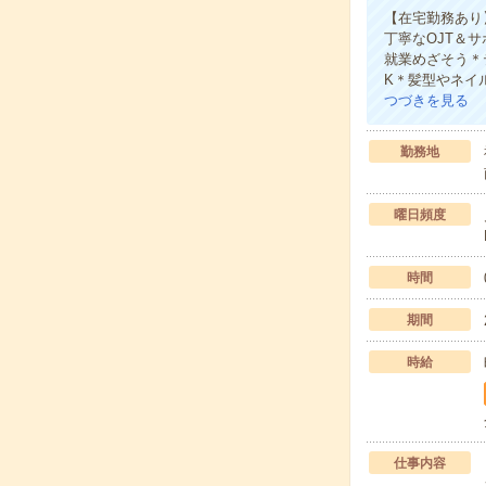
【在宅勤務あり
丁寧なOJT＆
就業めざそう＊
K＊髪型やネイ
つづきを見る
勤務地
曜日頻度
時間
期間
時給
仕事内容