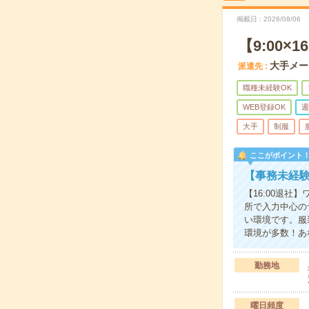
掲載日
2026/08/06
【9:00
大手メー
派遣先
職種未経験OK
WEB登録OK
週
大手
制服
ここがポイント
【事務未経験
【16:00退
所で入力中心の
い環境です。服
環境が多数！あ
勤務地
曜日頻度