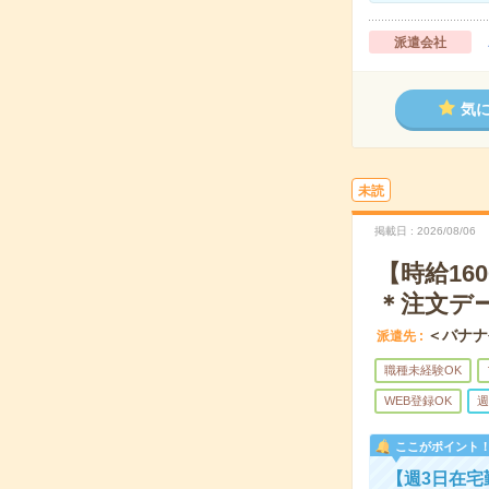
派遣会社
気
未読
掲載日
2026/08/06
【時給1
＊注文デ
＜バナナ
派遣先
職種未経験OK
WEB登録OK
週
ここがポイント
【週3日在宅