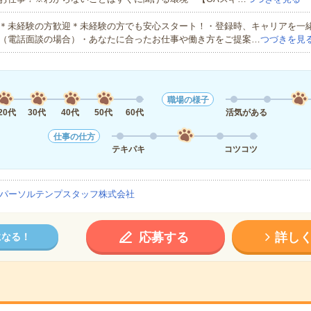
＊未経験の方歓迎＊未経験の方でも安心スタート！・登録時、キャリアを一
（電話面談の場合）・あなたに合ったお仕事や働き方をご提案…
つづきを見
職場の様子
20代
30代
40代
50代
60代
活気がある
仕事の仕方
テキパキ
コツコツ
パーソルテンプスタッフ株式会社
応募する
詳し
になる！