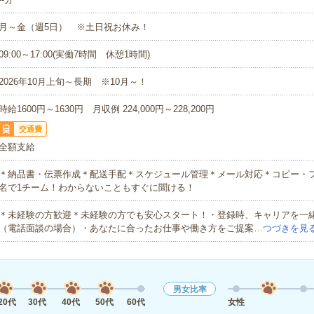
月～金（週5日） ※土日祝お休み！
09:00～17:00(実働7時間 休憩1時間)
2026年10月上旬～長期 ※10月～！
時給1600円～1630円 月収例 224,000円～228,200円
交通費
全額支給
＊納品書・伝票作成＊配送手配＊スケジュール管理＊メール対応＊コピー・フ
名で1チーム！わからないこともすぐに聞ける！
＊未経験の方歓迎＊未経験の方でも安心スタート！・登録時、キャリアを一
（電話面談の場合）・あなたに合ったお仕事や働き方をご提案…
つづきを見
男女比率
20代
30代
40代
50代
60代
女性