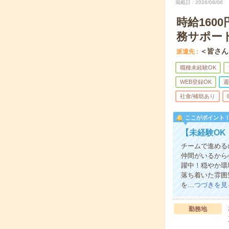
掲載日
2026/08/06
時給160
務サポー
＜皆さん
派遣先
職種未経験OK
WEB登録OK
週
社食/補助あり
ここがポイント
【未経験OK
チームで進める
仲間がいるから
躍中！穏やか環
落ち着いた雰囲
を…
つづきを見
勤務地