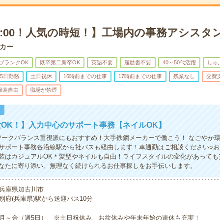
×16:00！人気の時短！】工場内の事務アシスタ
カー
ブランクOK
既卒第二新卒OK
英語不要
履歴書不要
40～50代活躍
しゅ
5日勤務
土日祝休
16時前までの仕事
17時前までの仕事
残業なし
交費
服装自由
職場が禁煙
！
OK！】入力中心のサポート事務【ネイルOK】
社】ワークバランス重視派にもおすすめ！大手鉄鋼メーカーで働こう！ なごやか
サポート事務各沿線駅から社バスも経由します！車通勤はご相談ください○お
装はカジュアルOK＊髪型やネイルも自由！ライフスタイルの変化があっても
なたに寄り添い、無理なく続けられるお仕事探しをお手伝いします。
兵庫県加古川市
別府(兵庫県)駅から送迎バス10分
月～金（週5日） ※土日祝休み、お盆休みや年末年始の連休も充実！