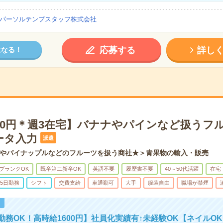
パーソルテンプスタッフ株式会社
応募する
詳し
になる！
600円＊週3在宅】バナナやパインなど扱うフ
ータ入力
派遣
やパイナップルなどのフルーツを扱う商社★＞青果物の輸入・販売
ブランクOK
既卒第二新卒OK
英語不要
履歴書不要
40～50代活躍
在宅
5日勤務
シフト
交費支給
車通勤可
大手
服装自由
職場が禁煙
！
勤務OK！高時給1600円】社員化実績有↑未経験OK【ネイルO