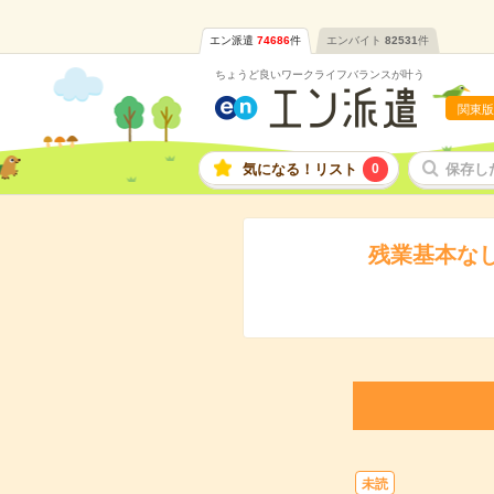
エン派遣
74686
件
エンバイト
82531
件
ちょうど良いワークライフバランスが叶う
関東版
気になる！リスト
0
保存し
残業基本な
未読