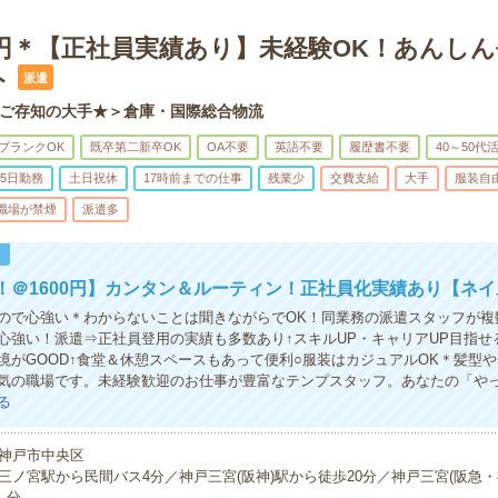
0円＊【正社員実績あり】未経験OK！あんし
ト
派遣
ご存知の大手★＞倉庫・国際総合物流
ブランクOK
既卒第二新卒OK
OA不要
英語不要
履歴書不要
40～50代
5日勤務
土日祝休
17時前までの仕事
残業少
交費支給
大手
服装自
職場が禁煙
派遣多
！
！＠1600円】カンタン＆ルーティン！正社員化実績あり【ネイ
ので心強い＊わからないことは聞きながらでOK！同業務の派遣スタッフが複
心強い！派遣⇒正社員登用の実績も多数あり↑スキルUP・キャリアUP目指せる○
境がGOOD↑食堂＆休憩スペースもあって便利○服装はカジュアルOK＊髪型
気の職場です。未経験歓迎のお仕事が豊富なテンプスタッフ。あなたの「や
る
神戸市中央区
三ノ宮駅から民間バス4分／神戸三宮(阪神)駅から徒歩20分／神戸三宮(阪急・
--分