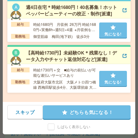
週4日在宅＊時給1680円！40名募集！ホット
＼40代～50代活躍中／入力できればOK！高時給1600
円！駅近[派遣]
ペッパービューティーの校正・制作[派遣]
時給1680円 月収例 26万円 時給168
給与
給 与
時給1600円
0円×実働8h×週5日×4週 ※月収例を保
交通費
全額支給
気になる!
証するものではありません。※給与即
御堂筋線 梅田(地下鉄) 徒歩3分
勤務地
気になる!
勤務地
大国町駅徒歩5分 ※南海本線：今宮戎駅や地
受取りサービス利用可（利用条件有）
下鉄堺筋線：恵美須町駅からも近い！
【高時給1730円】未経験OK＊残業なし！デ
ータ入力やチャット返信対応など[派遣]
17時まで＊【コツコツ】残業ほぼなし▼武庫川で一般事
務[派遣]
時給1730円＋交 ■給与の前払いが可
給与
能な速払いサービスあり
給 与
時給1700円 月収例 20万円 時給1700円×実
大阪府大阪市北区 大阪メトロ四つ橋
気になる!
勤務地
働7h30m×週4日×4週 ※月収例を保証するものではあり
線 西梅田駅徒歩4分、大阪環状線 大阪
ません。※給与即受取りサービス利用可（利用条件有）
駅徒歩7分
交通費
1ヶ月3万円を上限として実費支給
気になる!
勤務地
阪神本線 武庫川 徒歩25分 阪神本線 出
屋敷 バス15分
スキップ
どちらも気になる！
しばらく表示しない
時給1800円＊【大手外資系×正社員へ】年収440万！賞与
あり！貿易サポート[正社員への紹介予定派遣]