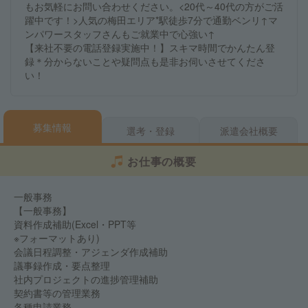
もお気軽にお問い合わせください。<20代～40代の方がご活
躍中です！>人気の梅田エリア*駅徒歩7分で通勤ベンリ↑マ
ンパワースタッフさんもご就業中で心強い↑
【来社不要の電話登録実施中！】スキマ時間でかんたん登
録＊分からないことや疑問点も是非お伺いさせてくださ
い！
募集情報
選考・登録
派遣会社概要
お仕事の概要
一般事務
【一般事務】
資料作成補助(Excel・PPT等
※フォーマットあり)
会議日程調整・アジェンダ作成補助
議事録作成・要点整理
社内プロジェクトの進捗管理補助
契約書等の管理業務
各種申請業務