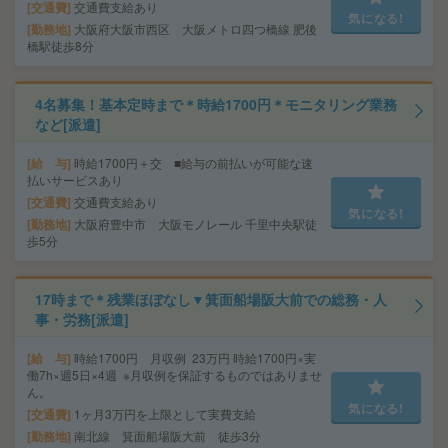
交通費
交通費支給あり
気になる!
勤務地
大阪府大阪市西区 大阪メトロ四つ橋線 肥後
橋駅徒歩8分
4名募集！基本定時まで＊時給1700円＊モニタリング業務
など[派遣]
給 与
時給1700円＋交 ■給与の前払いが可能な速
払いサービスあり
交通費
交通費支給あり
気になる!
勤務地
大阪府豊中市 大阪モノレール 千里中央駅徒
歩5分
17時まで＊残業ほぼなし▼箕面船場阪大前での総務・人
事・労務[派遣]
給 与
時給1700円 月収例 23万円 時給1700円×実
働7h×週5日×4週 ※月収例を保証するものではありませ
ん。
気になる!
交通費
1ヶ月3万円を上限として実費支給
勤務地
南北線 箕面船場阪大前 徒歩3分