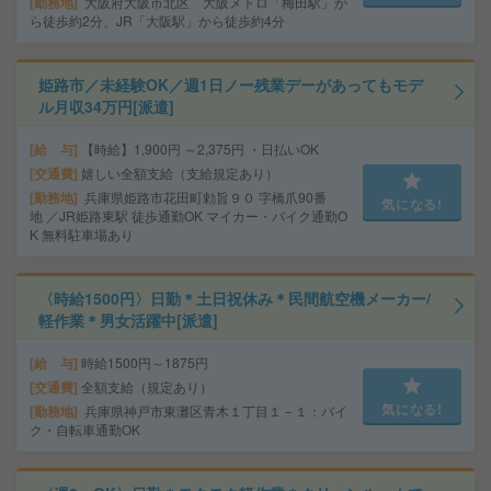
勤務地
大阪府大阪市北区 大阪メトロ「梅田駅」か
ら徒歩約2分、JR「大阪駅」から徒歩約4分
姫路市／未経験OK／週1日ノー残業デーがあってもモデ
ル月収34万円[派遣]
給 与
【時給】1,900円 ～2,375円 ・日払いOK
交通費
嬉しい全額支給（支給規定あり）
勤務地
兵庫県姫路市花田町勅旨９０ 字橋爪90番
気になる!
地 ／JR姫路東駅 徒歩通勤OK マイカー・バイク通勤O
K 無料駐車場あり
〈時給1500円〉日勤＊土日祝休み＊民間航空機メーカー/
軽作業＊男女活躍中[派遣]
給 与
時給1500円～1875円
交通費
全額支給（規定あり）
気になる!
勤務地
兵庫県神戸市東灘区青木１丁目１－１：バイ
ク・自転車通勤OK