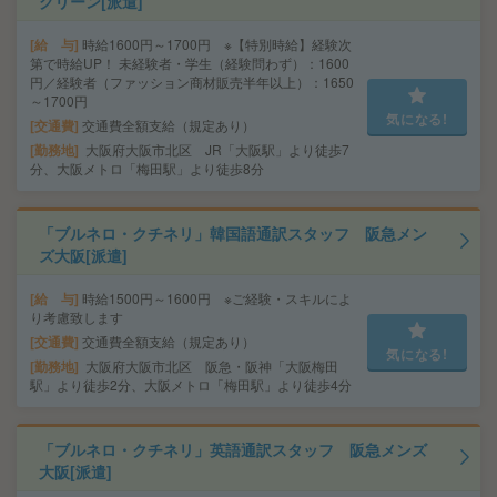
グリーン[派遣]
給 与
時給1600円～1700円 ※【特別時給】経験次
第で時給UP！ 未経験者・学生（経験問わず）：1600
円／経験者（ファッション商材販売半年以上）：1650
～1700円
気になる!
交通費
交通費全額支給（規定あり）
勤務地
大阪府大阪市北区 JR「大阪駅」より徒歩7
分、大阪メトロ「梅田駅」より徒歩8分
「ブルネロ・クチネリ」韓国語通訳スタッフ 阪急メン
ズ大阪[派遣]
給 与
時給1500円～1600円 ※ご経験・スキルによ
り考慮致します
交通費
交通費全額支給（規定あり）
気になる!
勤務地
大阪府大阪市北区 阪急・阪神「大阪梅田
駅」より徒歩2分、大阪メトロ「梅田駅」より徒歩4分
「ブルネロ・クチネリ」英語通訳スタッフ 阪急メンズ
大阪[派遣]