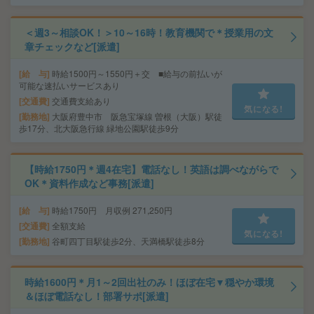
＜週3～相談OK！＞10～16時！教育機関で＊授業用の文
章チェックなど[派遣]
給 与
時給1500円～1550円＋交 ■給与の前払いが
可能な速払いサービスあり
交通費
交通費支給あり
気になる!
勤務地
大阪府豊中市 阪急宝塚線 曽根（大阪）駅徒
歩17分、北大阪急行線 緑地公園駅徒歩9分
【時給1750円＊週4在宅】電話なし！英語は調べながらで
OK＊資料作成など事務[派遣]
給 与
時給1750円 月収例 271,250円
交通費
全額支給
気になる!
勤務地
谷町四丁目駅徒歩2分、天満橋駅徒歩8分
時給1600円＊月1～2回出社のみ！ほぼ在宅▼穏やか環境
＆ほぼ電話なし！部署サポ[派遣]