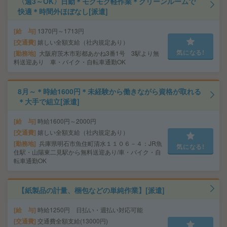
〈週3～OK〉日勤＊モクモク軽作業＊クリーンルームで
快適＊時間外ほぼなし[派遣]
給 与
1370円～1713円
交通費
嬉しい全額支給（社内規定あり）
気になる!
勤務地
大阪府茨木市彩都あかね3番1号 3駅より無
料送迎あり 車・バイク・自転車通勤OK
8月～＊時給1600円＊未経験から働きながら資格が取れる
＊大手で組立[派遣]
給 与
時給1600円～2000円
交通費
嬉しい全額支給（社内規定あり）
勤務地
兵庫県明石市魚住町清水１１０６－４：JR魚
気になる!
住駅・山陽東二見駅から無料送迎あり/車・バイク・自
転車通勤OK
【紙製品の計量、梱包などの単純作業】[派遣]
給 与
時給1250円 日払い・週払い対応可能
交通費
交通費全額支給(13000円)