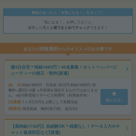
興味があったら「★気になる！」をタップ！
「気になる！」を押しておくと、
保存した求人を
後でまとめてチェック
できます！
あなたの閲覧履歴からのオススメのお仕事です
週4日在宅＊時給1680円！40名募集！ホットペッパービ
ューティーの校正・制作[派遣]
給 与
時給1680円 月収例 26万円 時給1680円×実
働8h×週5日×4週 ※月収例を保証するものではありませ
ん。※給与即受取りサービス利用可（利用条件有）
気になる!
交通費
1ヶ月3万円を上限として実費支給
勤務地
御堂筋線 梅田(地下鉄) 徒歩3分
【高時給1730円】未経験OK＊残業なし！データ入力やチ
ャット返信対応など[派遣]