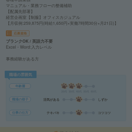
マニュアル・業務フローの整備補助
【配属先部署】
経営企画室【制服】オフィスカジュアル
【月収例:259,875円(時給1,650円×実働7時間30分×月21日)】
応募資格
ブランクOK / 英語力不要
Excel・Word:入力レベル
事務経験がある方
職場の雰囲気
年齢層
20代
30代
40代
50代
60代
職場の様子
活気がある
しずか
仕事の仕方
テキパキ
コツコツ