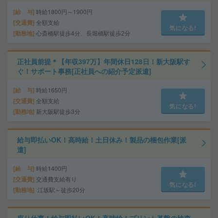
給 与
時給1800円～1900円
交通費
全額支給
気になる!
勤務地
心斎橋駅徒歩4分、長堀橋駅徒歩2分
正社員前提＊【年収397万】年間休日128日！新大阪駅す
ぐ！サポート事務[正社員への紹介予定派遣]
給 与
時給1650円
交通費
全額支給
気になる!
勤務地
新大阪駅徒歩3分
給与即払いOK！高時給！土日休み！製品の梱包作業[派
遣]
給 与
時給1400円
交通費
交通費支給有り
気になる!
勤務地
江坂駅～徒歩20分