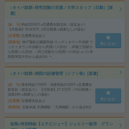
<タイパ抜群>研究活動の支援／大学スタッフ（日勤）[派
遣]
給 与
時給2200円 ※交通費全額支給（規定あり）
【月収例】30.8万円（20日勤務 ※残業なしの場合）
交通費
交通費支給あり
勤務地
神戸電鉄公園都市線 ウッディタウン中央駅 ウ
気になる!
ッディタウン中央駅から民間バス20分 ・JR新三田駅か
ら民間バス20分 ・JR三田駅から民間バス20分 ※バス停
関西学院大学から徒歩2分 ＊、、
<タイパ抜群>病院の設備管理（シフト制）[派遣]
給 与
基本時給1700円・深夜時給2125円 ※交通費全
額支給（規定あり） 【月収例】27.2万円（10日勤務＋
深夜20h ※残業なしの場合）
気になる!
交通費
交通費支給あり
勤務地
京阪本線 天満橋駅 「天満橋駅」から徒歩6分
短期×特別時給【エテビジュー】ジュエリー販売 グラン