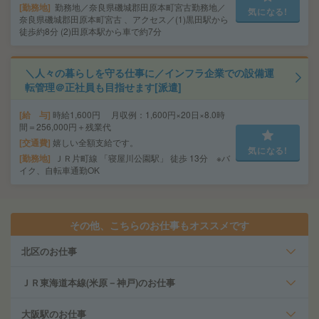
勤務地
勤務地／奈良県磯城郡田原本町宮古勤務地／
気になる!
奈良県磯城郡田原本町宮古 、アクセス／(1)黒田駅から
徒歩約8分 (2)田原本駅から車で約7分
＼人々の暮らしを守る仕事に／インフラ企業での設備運
転管理＠正社員も目指せます[派遣]
給 与
時給1,600円 月収例：1,600円×20日×8.0時
間＝256,000円＋残業代
交通費
嬉しい全額支給です。
気になる!
勤務地
ＪＲ片町線 「寝屋川公園駅」 徒歩 13分 ※バ
イク、自転車通勤OK
その他、こちらのお仕事もオススメです
北区のお仕事
ＪＲ東海道本線(米原－神戸)のお仕事
大阪駅のお仕事