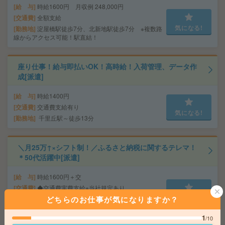
給 与
時給1600円 月収例 248,000円
交通費
全額支給
気になる!
勤務地
淀屋橋駅徒歩7分、北新地駅徒歩7分 ※複数路
線からアクセス可能！駅直結！
座り仕事！給与即払いOK！高時給！入荷管理、データ作
成[派遣]
給 与
時給1400円
交通費
交通費支給有り
気になる!
勤務地
千里丘駅～徒歩13分
＼月25万↑×シフト制！／ふるさと納税に関するテレマ！
＊50代活躍中[派遣]
給 与
時給1600円＋交
交通費
◆交通費実費支給※当社規定あり
気になる!
どちらのお仕事が気になりますか？
勤務地
京阪本線 淀屋橋駅 徒歩5分/JR東西線 北新地
駅 徒歩9分
1
/10