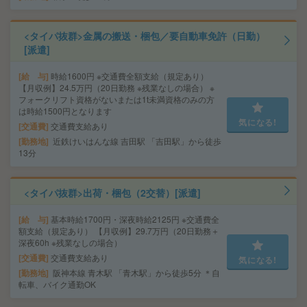
<タイパ抜群>金属の搬送・梱包／要自動車免許（日勤）
[派遣]
給 与
時給1600円 ※交通費全額支給（規定あり）
【月収例】24.5万円（20日勤務 ※残業なしの場合） ※
フォークリフト資格がないまたは1t未満資格のみの方
は時給1500円となります
気になる!
交通費
交通費支給あり
勤務地
近鉄けいはんな線 吉田駅 「吉田駅」から徒歩
13分
<タイパ抜群>出荷・梱包（2交替）[派遣]
給 与
基本時給1700円・深夜時給2125円 ※交通費全
額支給（規定あり） 【月収例】29.7万円（20日勤務＋
深夜60h ※残業なしの場合）
交通費
交通費支給あり
気になる!
勤務地
阪神本線 青木駅 「青木駅」から徒歩5分 ＊自
転車、バイク通勤OK