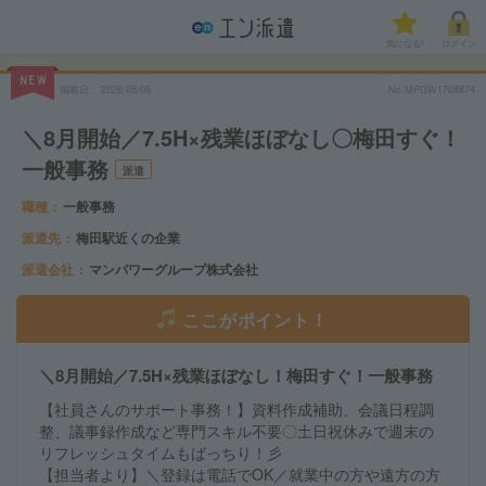
気になる!
ログイン
NEW
掲載日
2026/08/06
No.MPGW1708874
＼8月開始／7.5H×残業ほぼなし〇梅田すぐ！
一般事務
派遣
職種
一般事務
派遣先
梅田駅近くの企業
派遣会社
マンパワーグループ株式会社
ここがポイント！
＼8月開始／7.5H×残業ほぼなし！梅田すぐ！一般事務
【社員さんのサポート事務！】資料作成補助、会議日程調
整、議事録作成など専門スキル不要〇土日祝休みで週末の
リフレッシュタイムもばっちり！彡
【担当者より】＼登録は電話でOK／就業中の方や遠方の方