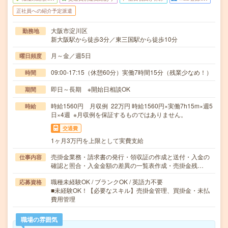
正社員への紹介予定派遣
大阪市淀川区
勤務地
新大阪駅から徒歩3分／東三国駅から徒歩10分
月～金／週5日
曜日頻度
09:00-17:15（休憩60分）実働7時間15分（残業少なめ！）
時間
即日～長期 ※開始日相談OK
期間
時給1560円 月収例 22万円 時給1560円×実働7h15m×週5
時給
日×4週 ※月収例を保証するものではありません。
交通費
1ヶ月3万円を上限として実費支給
売掛金業務・請求書の発行・領収証の作成と送付・入金の
仕事内容
確認と照合・入金金額の差異の一覧表作成・売掛金残…
職種未経験OK / ブランクOK / 英語力不要
応募資格
■未経験OK！【必要なスキル】売掛金管理、買掛金・未払
費用管理
職場の雰囲気