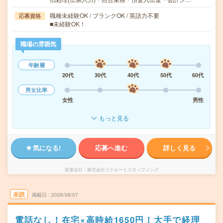
職種未経験OK / ブランクOK / 英語力不要
応募資格
■未経験OK！
職場の雰囲気
年齢層
20代
30代
40代
50代
60代
男女比率
女性
男性
もっと見る
気になる!
応募へ進む
詳しく見る
派遣会社
株式会社リクルートスタッフィング
未読
掲載日
2026/08/07
電話なし！在宅×高時給1650円！大手で経理