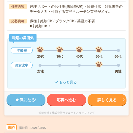
経理サポートのお仕事(未経験OK)・経費仕訳・領収書等の
仕事内容
データ入力・付随する業務＊ルーチン業務がメイ…
職種未経験OK / ブランクOK / 英語力不要
応募資格
■未経験OK！
職場の雰囲気
年齢層
20代
30代
40代
50代
60代
男女比率
女性
男性
もっと見る
気になる!
応募へ進む
詳しく見る
派遣会社
株式会社リクルートスタッフィング
未読
掲載日
2026/08/07