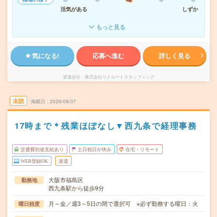
活気がある
しずか
もっと見る
気になる!
応募へ進む
詳しく見る
派遣会社
株式会社リクルートスタッフィング
未読
掲載日
2026/08/07
17時まで＊残業ほぼなし▼西九条で経理事務
交通費別途支給あり
土日祝日が休み
在宅・リモート
WEB登録OK
派遣
大阪市福島区
勤務地
西九条駅から徒歩9分
月～金／週3～5日の間で選択可 ※必ず勤務する曜日：火
曜日頻度