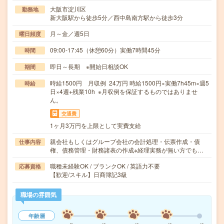
大阪市淀川区
勤務地
新大阪駅から徒歩5分／西中島南方駅から徒歩3分
月～金／週5日
曜日頻度
09:00-17:45（休憩60分）実働7時間45分
時間
即日～長期 ※開始日相談OK
期間
時給1500円 月収例 24万円 時給1500円×実働7h45m×週5
時給
日×4週+残業10h ※月収例を保証するものではありませ
ん。
交通費
1ヶ月3万円を上限として実費支給
親会社もしくはグループ会社の会計処理・伝票作成・債
仕事内容
権、債務管理・財務諸表の作成※経理実務が無い方でも…
職種未経験OK / ブランクOK / 英語力不要
応募資格
【歓迎/スキル】日商簿記3級
職場の雰囲気
年齢層