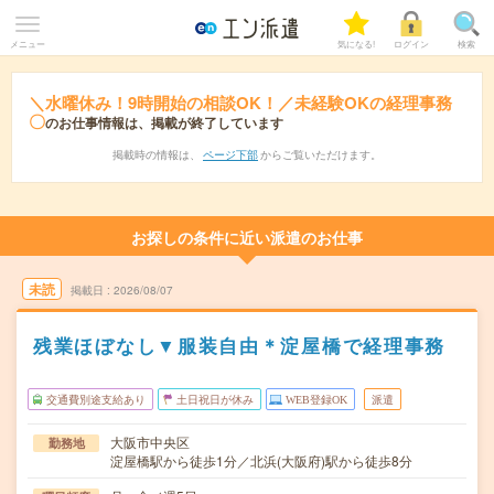
メニュー
気になる!
ログイン
検索
＼水曜休み！9時開始の相談OK！／未経験OKの経理事務
〇
のお仕事情報は、掲載が終了しています
掲載時の情報は、
ページ下部
からご覧いただけます。
お探しの条件に近い派遣のお仕事
未読
掲載日
2026/08/07
残業ほぼなし▼服装自由＊淀屋橋で経理事務
交通費別途支給あり
土日祝日が休み
WEB登録OK
派遣
大阪市中央区
勤務地
淀屋橋駅から徒歩1分／北浜(大阪府)駅から徒歩8分