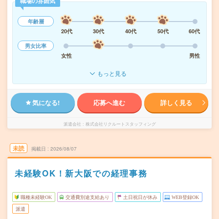
職場の雰囲気
年齢層
20代
30代
40代
50代
60代
男女比率
女性
男性
もっと見る
気になる!
応募へ進む
詳しく見る
派遣会社
株式会社リクルートスタッフィング
未読
掲載日
2026/08/07
未経験OK！新大阪での経理事務
職種未経験OK
交通費別途支給あり
土日祝日が休み
WEB登録OK
派遣