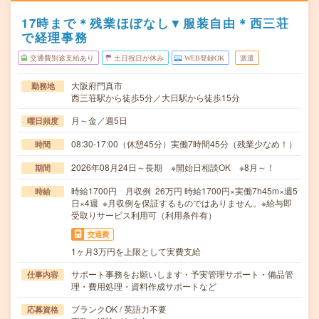
17時まで＊残業ほぼなし▼服装自由＊西三荘
で経理事務
交通費別途支給あり
土日祝日が休み
WEB登録OK
派遣
大阪府門真市
勤務地
西三荘駅から徒歩5分／大日駅から徒歩15分
月～金／週5日
曜日頻度
08:30-17:00（休憩45分）実働7時間45分（残業少なめ！）
時間
2026年08月24日～長期 ※開始日相談OK ※8月～！
期間
時給1700円 月収例 26万円 時給1700円×実働7h45m×週5
時給
日×4週 ※月収例を保証するものではありません。※給与即
受取りサービス利用可（利用条件有）
交通費
1ヶ月3万円を上限として実費支給
サポート事務をお願いします・予実管理サポート・備品管
仕事内容
理・費用処理・資料作成サポートなど
ブランクOK / 英語力不要
応募資格