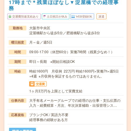
17時まで＊残業ほぼなし▼淀屋橋での経理事
務
交通費別途支給あり
土日祝日が休み
WEB登録OK
派遣
大阪市中央区
勤務地
淀屋橋駅から徒歩5分／肥後橋駅から徒歩3分
月～金／週5日
曜日頻度
09:00-17:00（休憩60分）実働7時間（残業少なめ！）
時間
即日～長期 ※開始日相談OK
期間
時給1600円 月収例 22万円 時給1600円×実働7h×週5日
時給
×4週 ※月収例を保証するものではありません。
交通費
1ヶ月3万円を上限として実費支給
大手有名メーカーグループでの経理のお仕事・支払伝票の
仕事内容
入力・経費精算・月次、年次決算補助・出張管理シス…
ブランクOK / 英語力不要
応募資格
経理事務の経験がある方