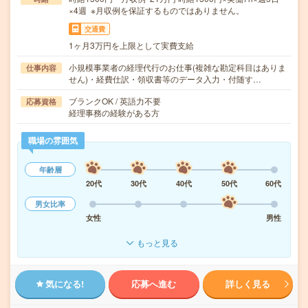
×4週 ※月収例を保証するものではありません。
交通費
1ヶ月3万円を上限として実費支給
小規模事業者の経理代行のお仕事(複雑な勘定科目はありま
仕事内容
せん)・経費仕訳・領収書等のデータ入力・付随す…
ブランクOK / 英語力不要
応募資格
経理事務の経験がある方
職場の雰囲気
年齢層
20代
30代
40代
50代
60代
男女比率
女性
男性
もっと見る
気になる!
応募へ進む
詳しく見る