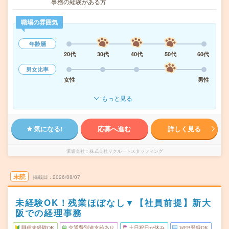
事務の経験がある方
職場の雰囲気
年齢層
20代
30代
40代
50代
60代
男女比率
女性
男性
もっと見る
気になる!
応募へ進む
詳しく見る
派遣会社
株式会社リクルートスタッフィング
未読
掲載日
2026/08/07
未経験OK！残業ほぼなし▼【社員前提】新大
阪での経理事務
職種未経験OK
交通費別途支給あり
土日祝日が休み
WEB登録OK