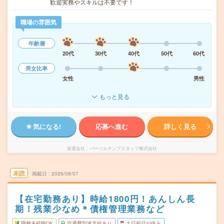
歓迎実務やスキルは不要です！
職場の雰囲気
年齢層
20代
30代
40代
50代
60代
男女比率
女性
男性
もっと見る
気になる!
応募へ進む
詳しく見る
派遣会社
パーソルテンプスタッフ株式会社
未読
掲載日
2026/08/07
【在宅勤務あり】時給1800円！あんしん長
期！残業少なめ＊債権管理業務など
職種未経験OK
交通費別途支給あり
土日祝日が休み