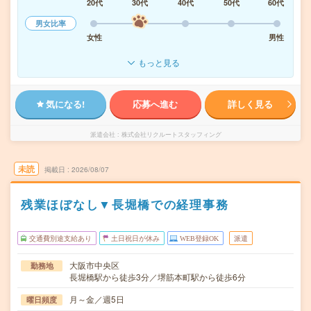
20代
30代
40代
50代
60代
男女比率
女性
男性
もっと見る
気になる!
応募へ進む
詳しく見る
派遣会社
株式会社リクルートスタッフィング
未読
掲載日
2026/08/07
残業ほぼなし▼長堀橋での経理事務
交通費別途支給あり
土日祝日が休み
WEB登録OK
派遣
大阪市中央区
勤務地
長堀橋駅から徒歩3分／堺筋本町駅から徒歩6分
月～金／週5日
曜日頻度