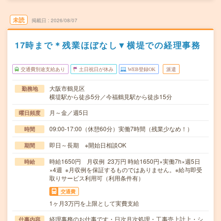
未読
掲載日
2026/08/07
17時まで＊残業ほぼなし▼横堤での経理事務
交通費別途支給あり
土日祝日が休み
WEB登録OK
派遣
大阪市鶴見区
勤務地
横堤駅から徒歩5分／今福鶴見駅から徒歩15分
月～金／週5日
曜日頻度
09:00-17:00（休憩60分）実働7時間（残業少なめ！）
時間
即日～長期 ※開始日相談OK
期間
時給1650円 月収例 23万円 時給1650円×実働7h×週5日
時給
×4週 ※月収例を保証するものではありません。※給与即受
取りサービス利用可（利用条件有）
交通費
1ヶ月3万円を上限として実費支給
経理事務のお仕事です・日次月次処理・工事売上計上・シ
仕事内容