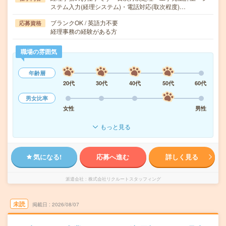
ステム入力(経理システム)・電話対応(取次程度)…
ブランクOK / 英語力不要
応募資格
経理事務の経験がある方
職場の雰囲気
年齢層
20代
30代
40代
50代
60代
男女比率
女性
男性
もっと見る
気になる!
応募へ進む
詳しく見る
派遣会社
株式会社リクルートスタッフィング
未読
掲載日
2026/08/07