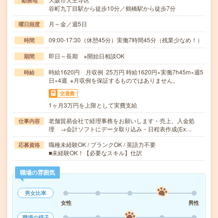
勤務地
谷町九丁目駅から徒歩10分／鶴橋駅から徒歩7分
月～金／週5日
曜日頻度
09:00-17:30（休憩45分）実働7時間45分（残業少なめ！）
時間
即日～長期 ※開始日相談OK
期間
時給1620円 月収例 25万円 時給1620円×実働7h45m×週5
時給
日×4週 ※月収例を保証するものではありません。
交通費
1ヶ月3万円を上限として実費支給
老舗貿易会社で経理事務をお願いします・売上、入金処
仕事内容
理 →会計ソフトにデータ取り込み・日程表作成(Ex…
職種未経験OK / ブランクOK / 英語力不要
応募資格
■未経験OK！【必要なスキル】仕訳
職場の雰囲気
男女比率
女性
男性
職場の様子