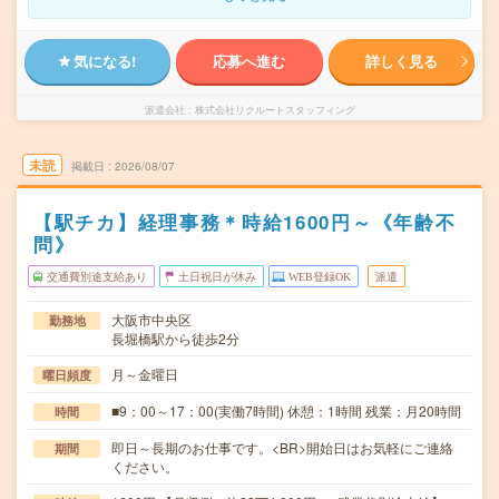
気になる!
応募へ進む
詳しく見る
派遣会社
株式会社リクルートスタッフィング
未読
掲載日
2026/08/07
【駅チカ】経理事務＊時給1600円～《年齢不
問》
交通費別途支給あり
土日祝日が休み
WEB登録OK
派遣
大阪市中央区
勤務地
長堀橋駅から徒歩2分
月～金曜日
曜日頻度
■9：00～17：00(実働7時間) 休憩：1時間 残業：月20時間
時間
即日～長期のお仕事です。<BR>開始日はお気軽にご連絡
期間
ください。