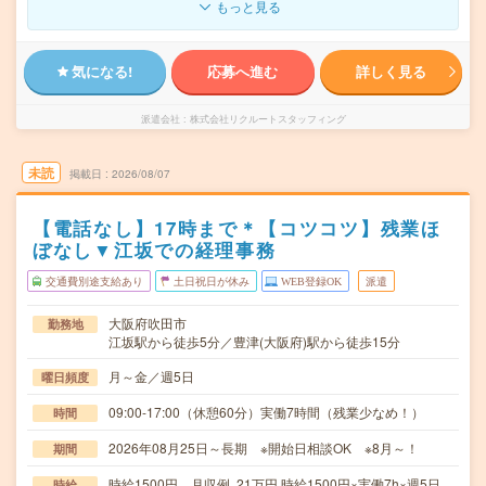
もっと見る
気になる!
応募へ進む
詳しく見る
派遣会社
株式会社リクルートスタッフィング
未読
掲載日
2026/08/07
【電話なし】17時まで＊【コツコツ】残業ほ
ぼなし▼江坂での経理事務
交通費別途支給あり
土日祝日が休み
WEB登録OK
派遣
大阪府吹田市
勤務地
江坂駅から徒歩5分／豊津(大阪府)駅から徒歩15分
月～金／週5日
曜日頻度
09:00-17:00（休憩60分）実働7時間（残業少なめ！）
時間
2026年08月25日～長期 ※開始日相談OK ※8月～！
期間
時給1500円 月収例 21万円 時給1500円×実働7h×週5日
時給