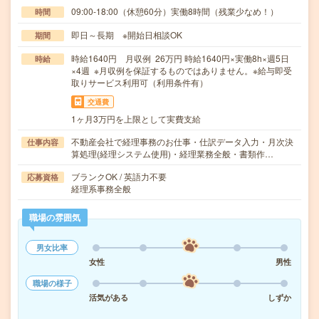
09:00-18:00（休憩60分）実働8時間（残業少なめ！）
時間
即日～長期 ※開始日相談OK
期間
時給1640円 月収例 26万円 時給1640円×実働8h×週5日
時給
×4週 ※月収例を保証するものではありません。※給与即受
取りサービス利用可（利用条件有）
交通費
1ヶ月3万円を上限として実費支給
不動産会社で経理事務のお仕事・仕訳データ入力・月次決
仕事内容
算処理(経理システム使用)・経理業務全般・書類作…
ブランクOK / 英語力不要
応募資格
経理系事務全般
職場の雰囲気
男女比率
女性
男性
職場の様子
活気がある
しずか