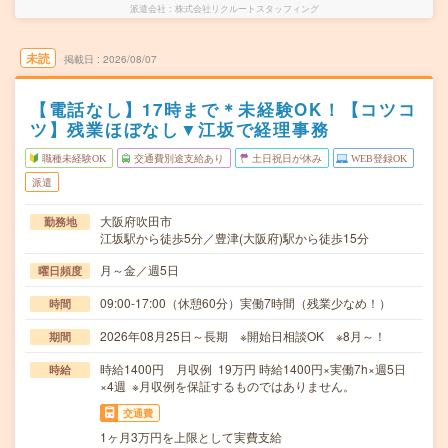
派遣会社
株式会社リクルートスタッフィング
未読
掲載日
2026/08/07
【電話なし】17時まで＊未経験OK！【コツコ
ツ】残業ほぼなし▼江坂で経理事務
職種未経験OK
交通費別途支給あり
土日祝日が休み
WEB登録OK
派遣
大阪府吹田市
勤務地
江坂駅から徒歩5分／豊津(大阪府)駅から徒歩15分
月～金／週5日
曜日頻度
09:00-17:00（休憩60分）実働7時間（残業少なめ！）
時間
2026年08月25日～長期 ※開始日相談OK ※8月～！
期間
時給1400円 月収例 19万円 時給1400円×実働7h×週5日
時給
×4週 ※月収例を保証するものではありません。
交通費
1ヶ月3万円を上限として実費支給