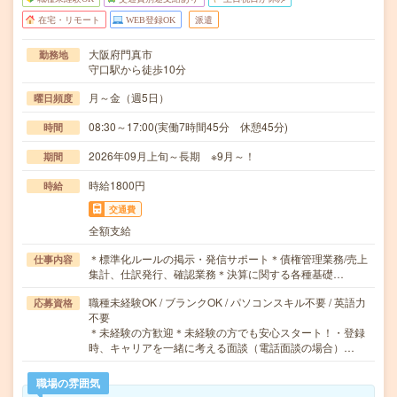
在宅・リモート
WEB登録OK
派遣
大阪府門真市
勤務地
守口駅から徒歩10分
月～金（週5日）
曜日頻度
08:30～17:00(実働7時間45分 休憩45分)
時間
2026年09月上旬～長期 ※9月～！
期間
時給1800円
時給
交通費
全額支給
＊標準化ルールの掲示・発信サポート＊債権管理業務/売上
仕事内容
集計、仕訳発行、確認業務＊決算に関する各種基礎…
職種未経験OK / ブランクOK / パソコンスキル不要 / 英語力
応募資格
不要
＊未経験の方歓迎＊未経験の方でも安心スタート！・登録
時、キャリアを一緒に考える面談（電話面談の場合）…
職場の雰囲気