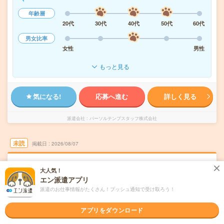
年齢層
20代
30代
40代
50代
60代
男女比率
女性
男性
もっと見る
気になる!
応募へ進む
詳しく見る
派遣会社
パーソルテンプスタッフ株式会社
未読
掲載日
2026/08/07
【パナソニックインダストリー】時給1800
大人気！
円！在宅OK！17時定時！経理サポ－ト
エン派遣アプリ
派遣のお仕事情報がたくさん！プッシュ通知で受け取ろう！
交通費別途支給あり
土日祝日が休み
在宅・リモート
WEB登録OK
派遣
アプリをダウンロード