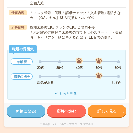
全額支給
＊マスタ登録・管理＊請求チェック＊入金管理※電話少な
仕事内容
め！【OAスキル】SUM関数レベルでOK！
職種未経験OK / ブランクOK / 英語力不要
応募資格
＊未経験の方歓迎＊未経験の方でも安心スタート！・登録
時、キャリアを一緒に考える面談（TEL面談の場合…
職場の雰囲気
年齢層
20代
30代
40代
50代
60代
職場の様子
活気がある
しずか
もっと見る
気になる!
応募へ進む
詳しく見る
派遣会社
パーソルテンプスタッフ株式会社