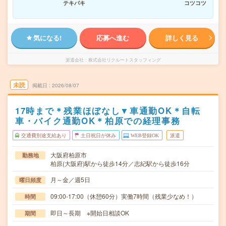
テキパキ
コツコツ
気になる!
応募へ進む
詳しく見る
派遣会社
株式会社リクルートスタッフィング
未読
掲載日
2026/08/07
17時まで＊残業ほぼなし▼車通勤OK＊自転
車・バイク通勤OK＊柏原での経理事務
交通費別途支給あり
土日祝日が休み
WEB登録OK
派遣
大阪府柏原市
勤務地
柏原(大阪府)駅から徒歩14分／志紀駅から徒歩16分
月～金／週5日
曜日頻度
09:00-17:00（休憩60分）実働7時間（残業少なめ！）
時間
即日～長期 ※開始日相談OK
期間