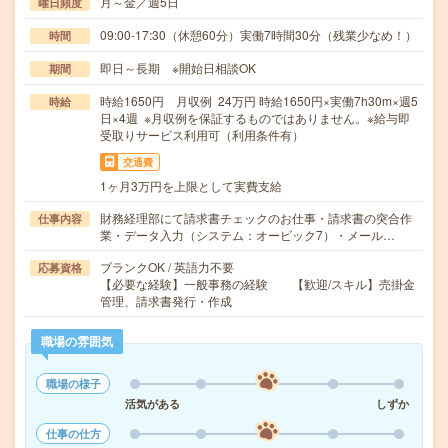
月～金／週5日
曜日頻度
09:00-17:30（休憩60分）実働7時間30分（残業少なめ！）
時間
即日～長期 ※開始日相談OK
期間
時給1650円 月収例 24万円 時給1650円×実働7h30m×週5
時給
日×4週 ※月収例を保証するものではありません。※給与即
受取りサービス利用可（利用条件有）
交通費
1ヶ月3万円を上限として実費支給
財務経理部にて請求書チェックのお仕事・請求書の突合作
仕事内容
業・データ入力（システム：オービック7）・メール…
ブランクOK / 英語力不要
応募資格
【必要な経験】一般事務の経験 【歓迎/スキル】売掛金
管理、請求書発行・作成
職場の雰囲気
職場の様子
活気がある
しずか
仕事の仕方