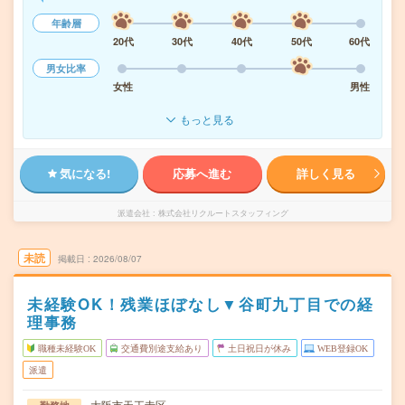
年齢層
20代
30代
40代
50代
60代
男女比率
女性
男性
もっと見る
気になる!
応募へ進む
詳しく見る
派遣会社
株式会社リクルートスタッフィング
未読
掲載日
2026/08/07
未経験OK！残業ほぼなし▼谷町九丁目での経
理事務
職種未経験OK
交通費別途支給あり
土日祝日が休み
WEB登録OK
派遣
大阪市天王寺区