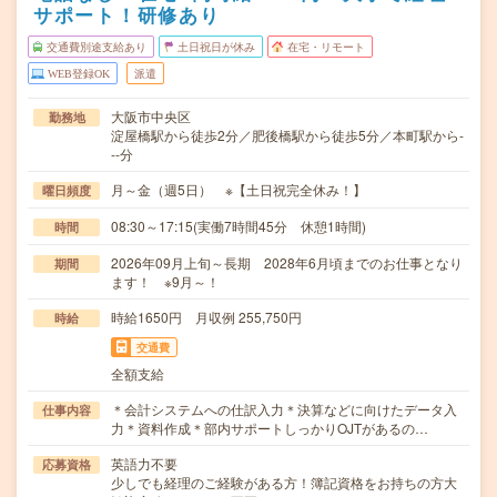
サポート！研修あり
交通費別途支給あり
土日祝日が休み
在宅・リモート
WEB登録OK
派遣
大阪市中央区
勤務地
淀屋橋駅から徒歩2分／肥後橋駅から徒歩5分／本町駅から-
--分
月～金（週5日） ※【土日祝完全休み！】
曜日頻度
08:30～17:15(実働7時間45分 休憩1時間)
時間
2026年09月上旬～長期 2028年6月頃までのお仕事となり
期間
ます！ ※9月～！
時給1650円 月収例 255,750円
時給
交通費
全額支給
＊会計システムへの仕訳入力＊決算などに向けたデータ入
仕事内容
力＊資料作成＊部内サポートしっかりOJTがあるの…
英語力不要
応募資格
少しでも経理のご経験がある方！簿記資格をお持ちの方大