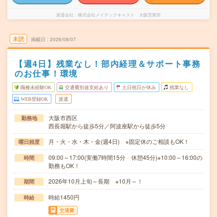
派遣会社
株式会社メイテックキャスト 大阪営業所
未読
掲載日
2026/08/07
【週4日】残業なし！部内経理＆サポート事務
のお仕事！環境
職種未経験OK
交通費別途支給あり
土日祝日が休み
残業なし
WEB登録OK
派遣
大阪市西区
勤務地
西長堀駅から徒歩5分／阿波座駅から徒歩5分
月・火・水・木・金(週4日) ※固定休のご相談もOK！
曜日頻度
09:00～17:00(実働7時間15分 休憩45分)※10:00～16:00の
時間
勤務もOK！
2026年10月上旬～長期 ※10月～！
期間
時給1450円
時給
交通費