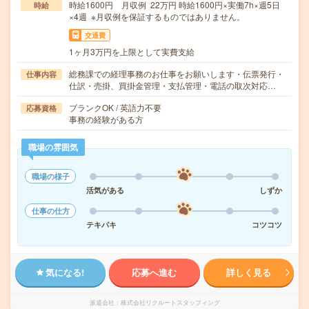
時給1600円 月収例 22万円 時給1600円×実働7h×週5日
時給
×4週 ※月収例を保証するものではありません。
交通費
1ヶ月3万円を上限として実費支給
総務課での経理事務のお仕事をお願いします・伝票発行・
仕事内容
仕訳・売掛、買掛金管理・支払管理・電話の取次対応…
ブランクOK / 英語力不要
応募資格
事務の経験がある方
職場の雰囲気
職場の様子
活気がある
しずか
仕事の仕方
テキパキ
コツコツ
気になる!
応募へ進む
詳しく見る
派遣会社
株式会社リクルートスタッフィング