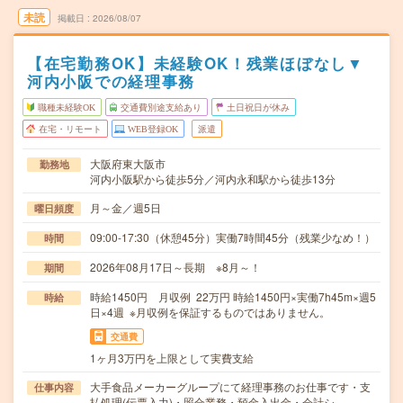
未読
掲載日
2026/08/07
【在宅勤務OK】未経験OK！残業ほぼなし▼
河内小阪での経理事務
職種未経験OK
交通費別途支給あり
土日祝日が休み
在宅・リモート
WEB登録OK
派遣
大阪府東大阪市
勤務地
河内小阪駅から徒歩5分／河内永和駅から徒歩13分
月～金／週5日
曜日頻度
09:00-17:30（休憩45分）実働7時間45分（残業少なめ！）
時間
2026年08月17日～長期 ※8月～！
期間
時給1450円 月収例 22万円 時給1450円×実働7h45m×週5
時給
日×4週 ※月収例を保証するものではありません。
交通費
1ヶ月3万円を上限として実費支給
大手食品メーカーグループにて経理事務のお仕事です・支
仕事内容
払処理(伝票入力)・照合業務・預金入出金・会計シ…