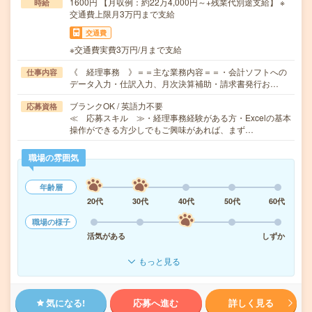
1600円 【月収例：約22万4,000円～+残業代別途支給】 ※
時給
交通費上限月3万円まで支給
交通費
※交通費実費3万円/月まで支給
《 経理事務 》＝＝主な業務内容＝＝・会計ソフトへの
仕事内容
データ入力・仕訳入力、月次決算補助・請求書発行お…
ブランクOK / 英語力不要
応募資格
≪ 応募スキル ≫・経理事務経験がある方・Excelの基本
操作ができる方少しでもご興味があれば、まず…
職場の雰囲気
年齢層
20代
30代
40代
50代
60代
職場の様子
活気がある
しずか
もっと見る
気になる!
応募へ進む
詳しく見る