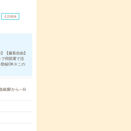
土日祝休
時】【服装自由】
ッフ同部署で活
B登録OK※この
)駅から---分