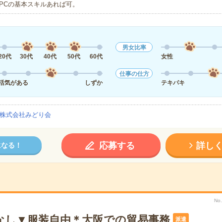
PCの基本スキルあれば可。
男女比率
20代
30代
40代
50代
60代
女性
仕事の仕方
活気がある
しずか
テキパキ
株式会社みどり会
応募する
詳し
になる！
No
なし▼服装自由＊大阪での貿易事務
派遣