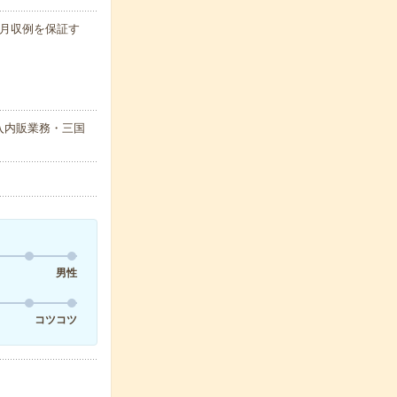
 ※月収例を保証す
入内販業務・三国
男性
コツコツ