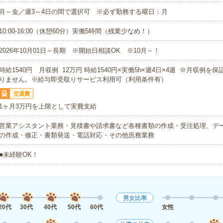
月～金／週3～4日の間で選択可 ※必ず勤務する曜日：月
10:00-16:00（休憩60分）実働5時間（残業少なめ！）
2026年10月01日～長期 ※開始日相談OK ※10月～！
時給1540円 月収例 12万円 時給1540円×実働5h×週4日×4週 ※月収例を
りません。※給与即受取りサービス利用可（利用条件有）
交通費
1ヶ月3万円を上限として実費支給
営業アシスタント業務・見積書や請求書など各種書類の作成・受注処理、デ
の作成・修正・書類発送・電話対応・その他庶務業務
■未経験OK！
男女比率
20代
30代
40代
50代
60代
女性