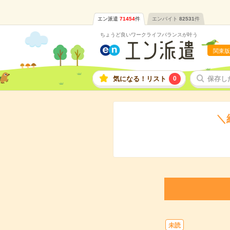
エン派遣
71454
件
エンバイト
82531
件
ちょうど良いワークライフバランスが叶う
関東版
気になる！リスト
0
保存し
＼
未読