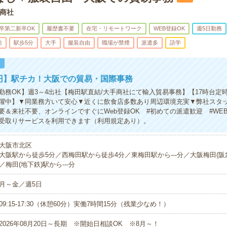
商社
卒第二新卒OK
履歴書不要
在宅・リモートワーク
WEB登録OK
週5日勤務
給
駅歩5分
大手
服装自由
職場が禁煙
派遣多
語学
！
0円】駅チカ！大阪での貿易・国際事務
勤務OK】週3～4出社【梅田駅直結/大手商社にて輸入貿易事務】【17時台定
躍中】▼同業務方いて安心▼近くに飲食店多数あり周辺環境充実▼弊社スタ
要＆来社不要、オンラインですぐにWeb登録OK #初めての派遣歓迎 #WE
受取りサービスを利用できます（利用規定あり）。
大阪市北区
大阪駅から徒歩5分／西梅田駅から徒歩4分／東梅田駅から---分／大阪梅田(阪急線
／梅田(地下鉄)駅から---分
月～金／週5日
09:15-17:30（休憩60分）実働7時間15分（残業少なめ！）
2026年08月20日～長期 ※開始日相談OK ※8月～！