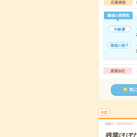
応募資格
職場の雰囲気
年齢層
職場の様子
派遣会社
気
未読
掲載日
2026/08/07
残業ほぼ