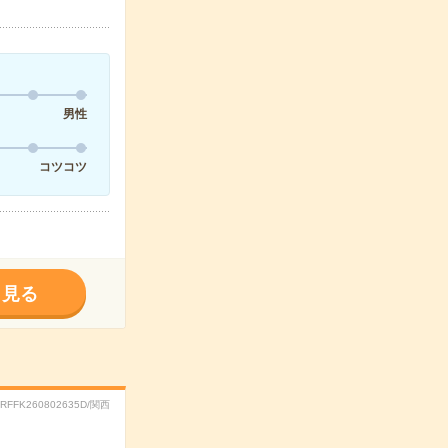
男性
コツコツ
く見る
.RFFK260802635D/関西