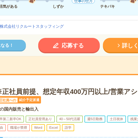
仕事の仕方
活気がある
しずか
テキパキ
株式会社リクルートスタッフィング
応募する
詳し
になる！
正社員前提、想定年収400万円以上/営業アシ
紹介予定派遣
正社員への
の国内販売と輸出入
卒第二新卒OK
正社員登用あり
40～50代活躍
週5日勤務
土日祝休
残業
由
職場が禁煙
Word
Excel
語学