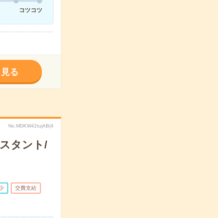
コツコツ
く見る
No.MDKW42tujAB(4
スタント/
少
交費支給