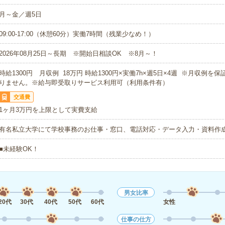
月～金／週5日
09:00-17:00（休憩60分）実働7時間（残業少なめ！）
2026年08月25日～長期 ※開始日相談OK ※8月～！
時給1300円 月収例 18万円 時給1300円×実働7h×週5日×4週 ※月収例を
りません。※給与即受取りサービス利用可（利用条件有）
交通費
1ヶ月3万円を上限として実費支給
有名私立大学にて学校事務のお仕事・窓口、電話対応・データ入力・資料作
■未経験OK！
男女比率
20代
30代
40代
50代
60代
女性
仕事の仕方