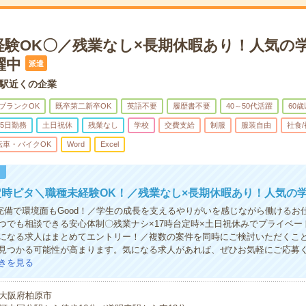
経験OK〇／残業なし×長期休暇あり！人気の
躍中
派遣
駅近くの企業
ブランクOK
既卒第二新卒OK
英語不要
履歴書不要
40～50代活躍
60
5日勤務
土日祝休
残業なし
学校
交費支給
制服
服装自由
社食
転車・バイクOK
Word
Excel
！
時ピタ＼職種未経験OK！／残業なし×長期休暇あり！人気の
完備で環境面もGood！／学生の成長を支えるやりがいを感じながら働けるお
つでも相談できる安心体制〇残業ナシ×17時台定時×土日祝休みでプライベー
になる求人はまとめてエントリー！／複数の案件を同時にご検討いただくこ
見つかる可能性が高まります。気になる求人があれば、ぜひお気軽にご応募
きを見る
大阪府柏原市