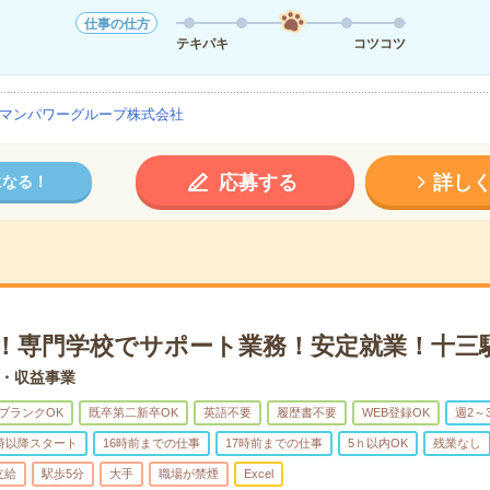
仕事の仕方
テキパキ
コツコツ
マンパワーグループ株式会社
応募する
詳し
になる！
4H！専門学校でサポート業務！安定就業！十三
・収益事業
ブランクOK
既卒第二新卒OK
英語不要
履歴書不要
WEB登録OK
週2～
0時以降スタート
16時前までの仕事
17時前までの仕事
5ｈ以内OK
残業なし
支給
駅歩5分
大手
職場が禁煙
Excel