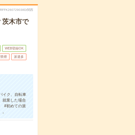
.RFFK260729038D/関西
▼茨木市で
WEB登録OK
が禁煙
派遣多
バイク、自転車
）就業した場合
 #初めての派
）。