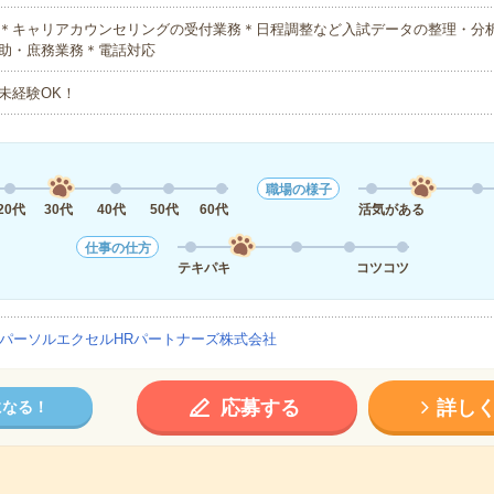
＊キャリアカウンセリングの受付業務＊日程調整など入試データの整理・分析
助・庶務業務＊電話対応
未経験OK！
職場の様子
20代
30代
40代
50代
60代
活気がある
仕事の仕方
テキパキ
コツコツ
パーソルエクセルHRパートナーズ株式会社
応募する
詳し
になる！