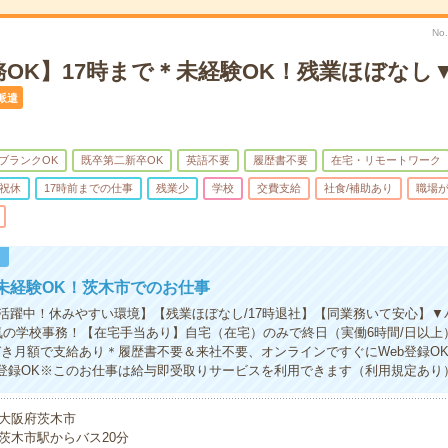
No
務OK】17時まで＊未経験OK！残業ほぼなし
派遣
ブランクOK
既卒第二新卒OK
英語不要
履歴書不要
在宅・リモートワーク
祝休
17時前までの仕事
残業少
学校
交費支給
社食/補助あり
職場
！
未経験OK！茨木市でのお仕事
活躍中！休みやすい環境】【残業ほぼなし/17時退社】【同業務いて安心】▼
気の学校事務！【在宅手当あり】自宅（在宅）のみで終日（実働6時間/日以上
づき月額で支給あり＊履歴書不要＆来社不要、オンラインですぐにWeb登録OK
B登録OK※このお仕事は給与即受取りサービスを利用できます（利用規定あり
大阪府茨木市
茨木市駅からバス20分