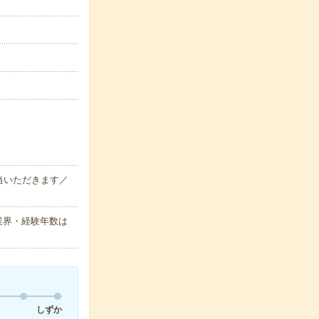
当いただきます／
方(業界・経験年数は
しずか