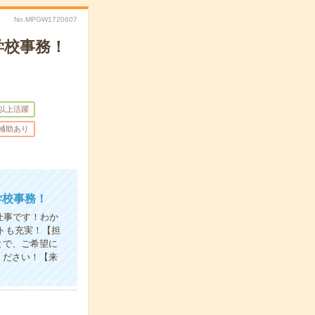
No.MPGW1720607
学校事務！
歳以上活躍
/補助あり
学校事務！
仕事です！わか
トも充実！【担
とで、ご希望に
ください！【来