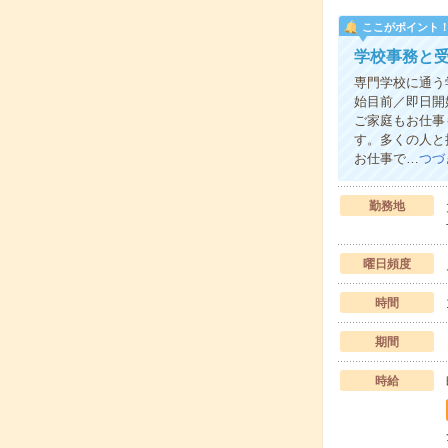
ここがポイント
学校事務と
専門学校に通う
始目前／即日開
ご家庭もお仕事
す。多くの人と
お仕事で…
つづ
勤務地
曜日頻度
時間
期間
時給