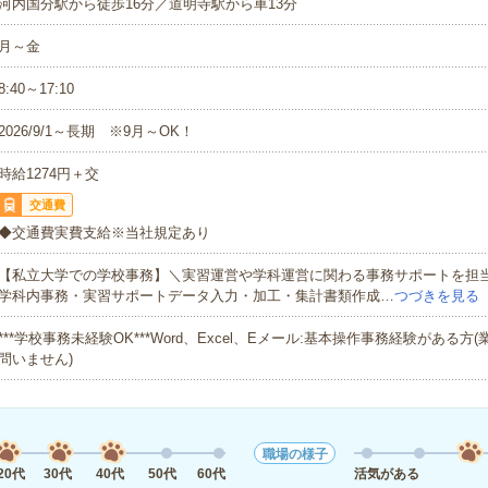
河内国分駅から徒歩16分／道明寺駅から車13分
月～金
8:40～17:10
2026/9/1～長期 ※9月～OK！
時給1274円＋交
交通費
◆交通費実費支給※当社規定あり
【私立大学での学校事務】＼実習運営や学科運営に関わる事務サポートを担
学科内事務・実習サポートデータ入力・加工・集計書類作成…
つづきを見る
***学校事務未経験OK***Word、Excel、Eメール:基本操作事務経験がある
問いません)
職場の様子
20代
30代
40代
50代
60代
活気がある