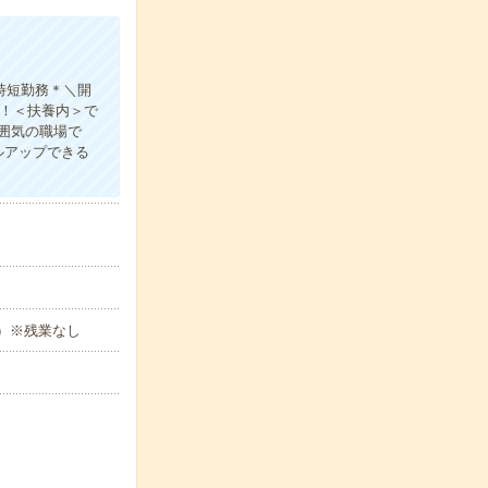
時短勤務＊＼開
！＜扶養内＞で
囲気の職場で
ルアップできる
す）※残業なし