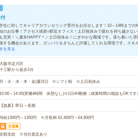
！
受付
学生に対してキャリアカウンセリング受付をお任せします！10～14時までの
始のお仕事！アクセス抜群○駅近オフィス！土日祝休みで疲れを持ち越さない
も充実！＼週末HAPPY＊／土日祝休み！にぎやかな職場です。落ち着いた雰
接する機会があります。ガンバリをきちんと評価してくれる環境です。スキ
きを見る
大阪市淀川区
十三駅から徒歩2分
月・火・水・木・金(週3日) ※シフト制 ※土日祝休み
10:00～14:00(実働4時間 休憩なし)※1日4H勤務（就業時間の相談もOKで
【急募】即日～長期
時給1300円～1350円 ※月収例 62,400円～64,800円
交通費
全額支給 ※当社規定あり