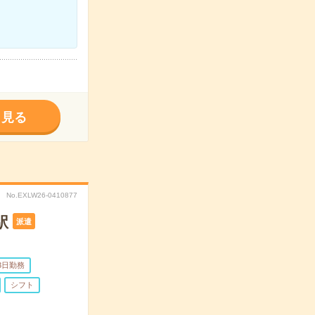
く見る
No.EXLW26-0410877
駅
派遣
3日勤務
シフト