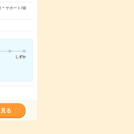
＊サポート/補
しずか
く見る