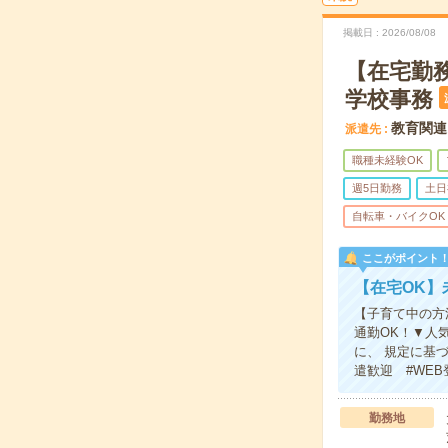
掲載日
2026/08/08
【在宅勤
学校事務
教育関連
派遣先
職種未経験OK
週5日勤務
土日
自転車・バイクOK
ここがポイント
【在宅OK】
【子育て中の方
通勤OK！▼人
に、 規定に基
遣歓迎 #WE
勤務地