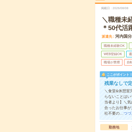
掲載日
2026/08/08
＼職種未
＊50代活
河内国分
派遣先
職種未経験OK
WEB登録OK
週
職場が禁煙
自
ここがポイント
残業なしで定
＼食堂&休憩室
らないことはい
当者より】＼気
合ったお仕事が
社不要の…
つづ
勤務地