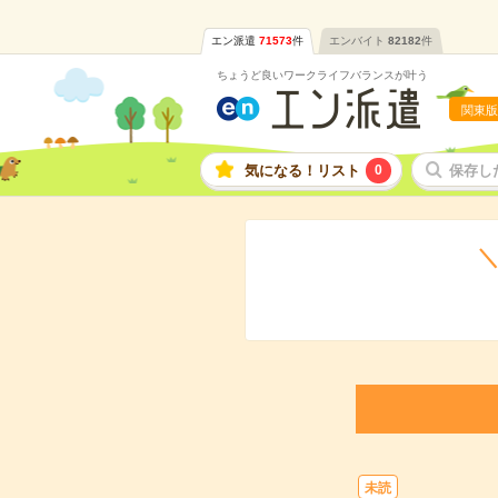
エン派遣
71573
件
エンバイト
82182
件
ちょうど良いワークライフバランスが叶う
関東版
気になる！リスト
0
保存し
＼
未読