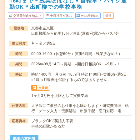
16時まで＊残業ほぼなし▼自転車・バイク通
勤OK＊出町柳での学校事務
交通費別途支給あり
土日祝日が休み
WEB登録OK
派遣
京都市左京区
勤務地
出町柳駅から徒歩15分／東山(京都府)駅からバス7分
月～金／週5日
曜日頻度
09:00-16:00（休憩60分）実働6時間（残業少なめ！）
時間
2026年09月14日～長期 ※開始日相談OK ※9月～！
期間
時給1400円 月収例 16万円 時給1400円×実働6h×週5日
時給
×4週 ※月収例を保証するものではありません。
交通費
1ヶ月3万円を上限として実費支給
大学院にて事務のお仕事をお願いします・研究費管理、執
仕事内容
行・データ入力・伝票処理・出張手配・窓口対応・電…
ブランクOK / 英語力不要
応募資格
事務の経験がある方
職場の雰囲気