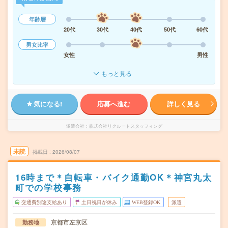
年齢層
20代
30代
40代
50代
60代
男女比率
女性
男性
もっと見る
気になる!
応募へ進む
詳しく見る
派遣会社
株式会社リクルートスタッフィング
未読
掲載日
2026/08/07
16時まで＊自転車・バイク通勤OK＊神宮丸太
町での学校事務
交通費別途支給あり
土日祝日が休み
WEB登録OK
派遣
京都市左京区
勤務地