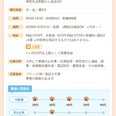
神宮丸太町駅から徒歩3分
月～金／週5日
曜日頻度
09:00-16:00（休憩60分）実働6時間
時間
2026年10月01日～長期 ※開始日相談OK ※10月～！
期間
時給1370円 月収例 16万円 時給1370円×実働6h×週5日
時給
×4週 ※月収例を保証するものではありません。
交通費
1ヶ月3万円を上限として実費支給
大学にて事務のお仕事・伝票処理・研究室のと連絡、調
仕事内容
整・各種報告書作成・電話対応・書類送達・その他庶務…
ブランクOK / 英語力不要
応募資格
事務の経験がある方
職場の雰囲気
年齢層
20代
30代
40代
50代
60代
男女比率