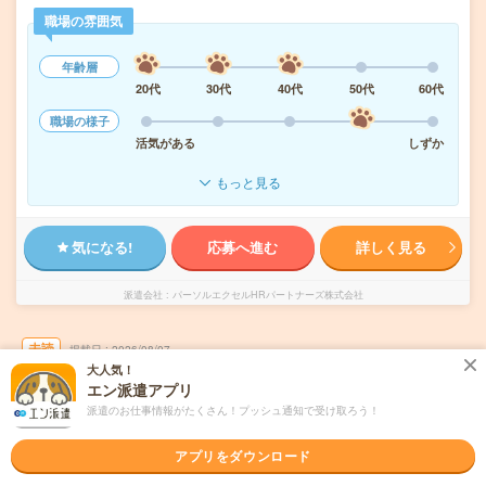
職場の雰囲気
年齢層
20代
30代
40代
50代
60代
職場の様子
活気がある
しずか
もっと見る
気になる!
応募へ進む
詳しく見る
派遣会社
パーソルエクセルHRパートナーズ株式会社
未読
掲載日
2026/08/07
大人気！
エン派遣アプリ
大学で留学手続き事務！英語抵抗なければ
派遣のお仕事情報がたくさん！プッシュ通知で受け取ろう！
OK！17時ピタ！食堂あり
アプリをダウンロード
職種未経験OK
交通費別途支給あり
土日祝日が休み
残業なし
WEB登録OK
派遣