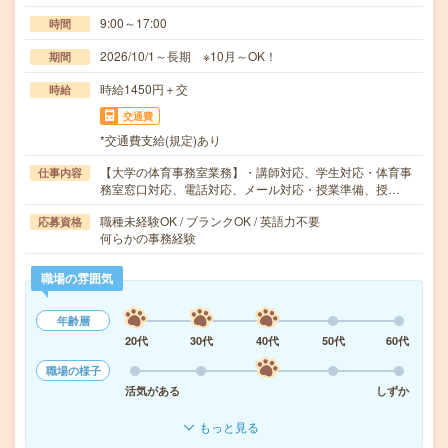
9:00～17:00
時間
2026/10/1～長期 ※10月～OK！
期間
時給1450円＋交
時給
交通費
*交通費支給(規定)あり
【大学の体育事務室業務】・講師対応、学生対応・体育事
仕事内容
務室窓口対応、電話対応、メール対応・授業準備、授…
職種未経験OK / ブランクOK / 英語力不要
応募資格
何らかの事務経験
職場の雰囲気
年齢層
20代
30代
40代
50代
60代
職場の様子
活気がある
しずか
もっと見る