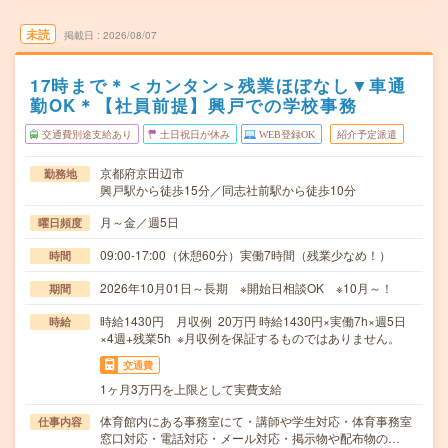
未読
掲載日
2026/08/07
17時まで＊＜カンタン＞残業ほぼなし▼車通
勤OK＊【社員前提】興戸での学校事務
交通費別途支給あり
土日祝日が休み
WEB登録OK
紹介予定派遣
京都府京田辺市
勤務地
興戸駅から徒歩15分／同志社前駅から徒歩10分
月～金／週5日
曜日頻度
09:00-17:00（休憩60分）実働7時間（残業少なめ！）
時間
2026年10月01日～長期 ※開始日相談OK ※10月～！
期間
時給1430円 月収例 20万円 時給1430円×実働7h×週5日
時給
×4週+残業5h ※月収例を保証するものではありません。
交通費
1ヶ月3万円を上限として実費支給
体育館内にある事務室にて・講師や学生対応・体育事務室
仕事内容
窓口対応・電話対応・メール対応・掲示物や配布物の…