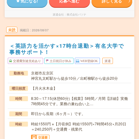
気になる!
応募へ進む
詳しく見る
派遣会社
株式会社パソナ
未読
掲載日
2026/08/07
＜英語力を活かす×17時台退勤＞有名大学で
事務サポート！
交通費別途支給あり
土日祝日が休み
WEB登録OK
派遣
京都市左京区
勤務地
神宮丸太町駅から徒歩10分／出町柳駅から徒歩20分
【月火水木金】
曜日頻度
8:30～17:15(休憩60分)【残業】5時間／月間【詳細】実働
時間
7時間45分です。業務の兼ね合い上…
即日から長期（6ヶ月～）です。
期間
時給1550円 ※【月収例】時給1550円×7時間45分×月20日
時給
＝240,250円＋交通費・残業代
交通費