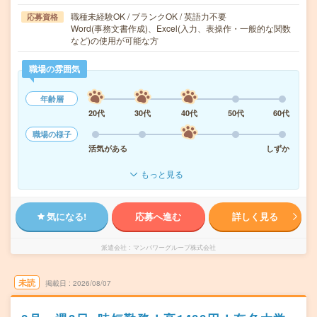
職種未経験OK / ブランクOK / 英語力不要
応募資格
Word(事務文書作成)、Excel(入力、表操作・一般的な関数
など)の使用が可能な方
職場の雰囲気
年齢層
20代
30代
40代
50代
60代
職場の様子
活気がある
しずか
もっと見る
気になる!
応募へ進む
詳しく見る
派遣会社
マンパワーグループ株式会社
未読
掲載日
2026/08/07