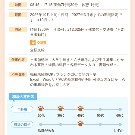
08:45～17:15(実働7時間30分 休憩1時間)
時間
2026年10月上旬～長期 2027年3月末までの期間限定で
期間
す ※10月～！
時給1350円 月収例：212,625円＋残業代＋交通費（月21
時給
日出勤時）
交通費
全額支給
＊出願処理・入学手続き＊入学選考および学生募集にかか
仕事内容
わる事務＊経費の執行＊各種データ入力・書類作成＊…
職種未経験OK / ブランクOK / 英語力不要
応募資格
Excel・WordなどPCの基本操作が対応可能な方なにかしら
の事務経験をお持ちの方
職場の雰囲気
年齢層
20代
30代
40代
50代
60代
職場の様子
活気がある
しずか