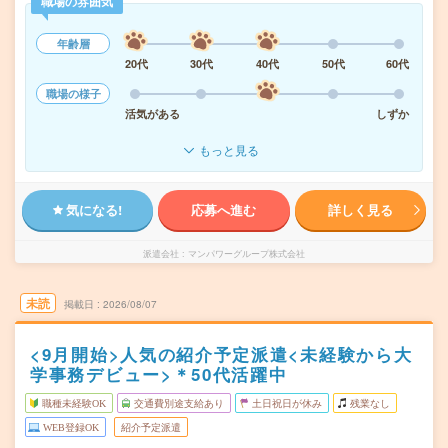
職場の雰囲気
年齢層
20代
30代
40代
50代
60代
職場の様子
活気がある
しずか
もっと見る
気になる!
応募へ進む
詳しく見る
派遣会社
マンパワーグループ株式会社
未読
掲載日
2026/08/07
<9月開始>人気の紹介予定派遣<未経験から大
学事務デビュー>＊50代活躍中
職種未経験OK
交通費別途支給あり
土日祝日が休み
残業なし
WEB登録OK
紹介予定派遣