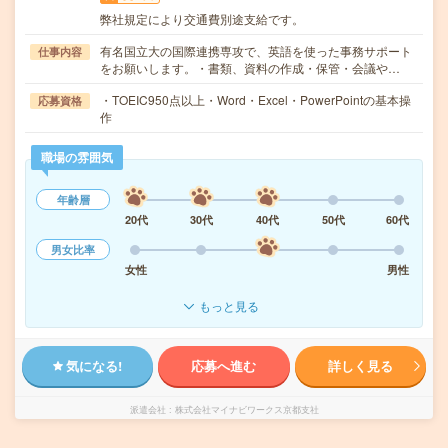
弊社規定により交通費別途支給です。
有名国立大の国際連携専攻で、英語を使った事務サポート
仕事内容
をお願いします。・書類、資料の作成・保管・会議や…
・TOEIC950点以上・Word・Excel・PowerPointの基本操
応募資格
作
職場の雰囲気
年齢層
20代
30代
40代
50代
60代
男女比率
女性
男性
もっと見る
気になる!
応募へ進む
詳しく見る
派遣会社
株式会社マイナビワークス京都支社