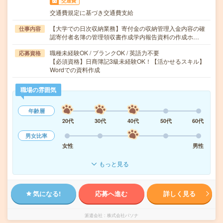
交通費
交通費規定に基づき交通費支給
【大学での日次収納業務】寄付金の収納管理入金内容の確
仕事内容
認寄付者名簿の管理領収書作成学内報告資料の作成ホ…
職種未経験OK / ブランクOK / 英語力不要
応募資格
【必須資格】日商簿記3級未経験OK！【活かせるスキル】
Wordでの資料作成
職場の雰囲気
年齢層
20代
30代
40代
50代
60代
男女比率
女性
男性
もっと見る
気になる!
応募へ進む
詳しく見る
派遣会社
株式会社パソナ