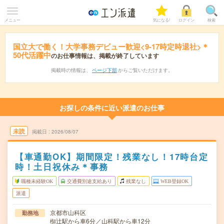
メニュー
気になる!
ログイン
検索
国立大で働く！大学事務デビュー歓迎<9‐17時定時退社>＊
50代活躍中
のお仕事情報は、掲載が終了しています
掲載時の情報は、
ページ下部
からご覧いただけます。
お探しの条件に近い派遣のお仕事
未読
掲載日
2026/08/07
【車通勤OK】期間限定！残業なし！17時台定
時！土日祝休み＊事務
職種未経験OK
交通費別途支給あり
残業なし
WEB登録OK
派遣
京都市山科区
勤務地
椥辻駅から車6分／山科駅から車12分