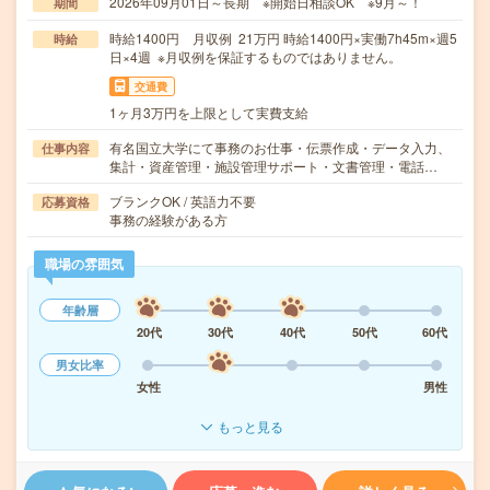
2026年09月01日～長期 ※開始日相談OK ※9月～！
期間
時給1400円 月収例 21万円 時給1400円×実働7h45m×週5
時給
日×4週 ※月収例を保証するものではありません。
交通費
1ヶ月3万円を上限として実費支給
有名国立大学にて事務のお仕事・伝票作成・データ入力、
仕事内容
集計・資産管理・施設管理サポート・文書管理・電話…
ブランクOK / 英語力不要
応募資格
事務の経験がある方
職場の雰囲気
年齢層
20代
30代
40代
50代
60代
男女比率
女性
男性
もっと見る