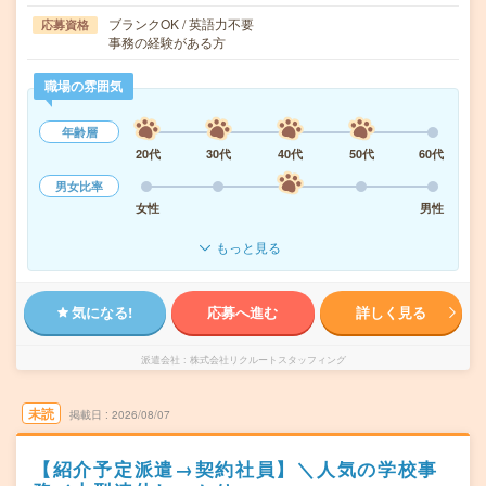
ブランクOK / 英語力不要
応募資格
事務の経験がある方
職場の雰囲気
年齢層
20代
30代
40代
50代
60代
男女比率
女性
男性
もっと見る
気になる!
応募へ進む
詳しく見る
派遣会社
株式会社リクルートスタッフィング
未読
掲載日
2026/08/07
【紹介予定派遣→契約社員】＼人気の学校事