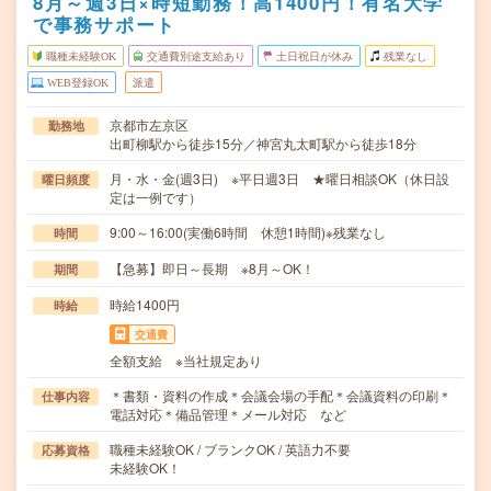
8月～週3日×時短勤務！高1400円！有名大学
で事務サポート
職種未経験OK
交通費別途支給あり
土日祝日が休み
残業なし
WEB登録OK
派遣
京都市左京区
勤務地
出町柳駅から徒歩15分／神宮丸太町駅から徒歩18分
月・水・金(週3日) ※平日週3日 ★曜日相談OK（休日設
曜日頻度
定は一例です）
9:00～16:00(実働6時間 休憩1時間)※残業なし
時間
【急募】即日～長期 ※8月～OK！
期間
時給1400円
時給
交通費
全額支給 ※当社規定あり
＊書類・資料の作成＊会議会場の手配＊会議資料の印刷＊
仕事内容
電話対応＊備品管理＊メール対応 など
職種未経験OK / ブランクOK / 英語力不要
応募資格
未経験OK！