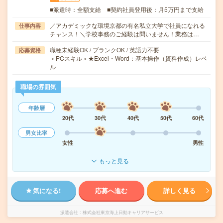
■派遣時：全額支給 ■契約社員登用後：月5万円まで支給
／アカデミックな環境京都の有名私立大学で社員になれる
仕事内容
チャンス！＼学校事務のご経験は問いません！業務は…
職種未経験OK / ブランクOK / 英語力不要
応募資格
＜PCスキル＞★Excel・Word：基本操作（資料作成）レベ
ル
職場の雰囲気
年齢層
20代
30代
40代
50代
60代
男女比率
女性
男性
もっと見る
気になる!
応募へ進む
詳しく見る
派遣会社
株式会社東京海上日動キャリアサービス