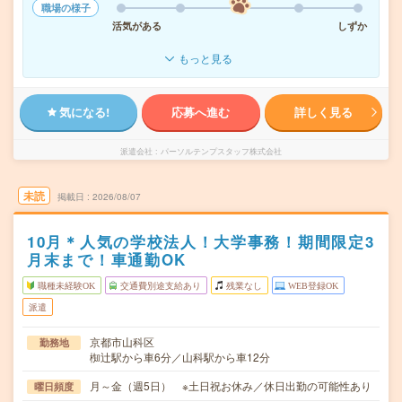
職場の様子
活気がある
しずか
もっと見る
気になる!
応募へ進む
詳しく見る
派遣会社
パーソルテンプスタッフ株式会社
未読
掲載日
2026/08/07
10月＊人気の学校法人！大学事務！期間限定3
月末まで！車通勤OK
職種未経験OK
交通費別途支給あり
残業なし
WEB登録OK
派遣
京都市山科区
勤務地
椥辻駅から車6分／山科駅から車12分
月～金（週5日） ※土日祝お休み／休日出勤の可能性あり
曜日頻度