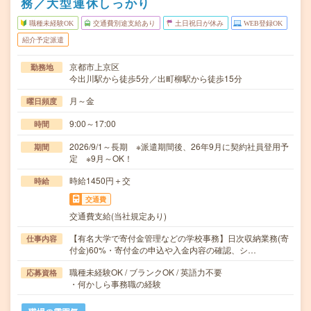
務／大型連休しっかり
職種未経験OK
交通費別途支給あり
土日祝日が休み
WEB登録OK
紹介予定派遣
京都市上京区
勤務地
今出川駅から徒歩5分／出町柳駅から徒歩15分
月～金
曜日頻度
9:00～17:00
時間
2026/9/1～長期 ※派遣期間後、26年9月に契約社員登用予
期間
定 ※9月～OK！
時給1450円＋交
時給
交通費
交通費支給(当社規定あり)
【有名大学で寄付金管理などの学校事務】日次収納業務(寄
仕事内容
付金)60%・寄付金の申込や入金内容の確認、シ…
職種未経験OK / ブランクOK / 英語力不要
応募資格
・何かしら事務職の経験