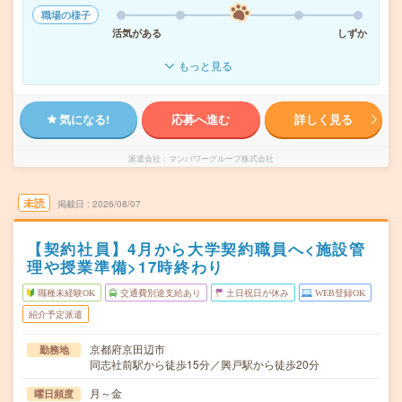
職場の様子
活気がある
しずか
もっと見る
気になる!
応募へ進む
詳しく見る
派遣会社
マンパワーグループ株式会社
未読
掲載日
2026/08/07
【契約社員】4月から大学契約職員へ<施設管
理や授業準備>17時終わり
職種未経験OK
交通費別途支給あり
土日祝日が休み
WEB登録OK
紹介予定派遣
京都府京田辺市
勤務地
同志社前駅から徒歩15分／興戸駅から徒歩20分
月～金
曜日頻度