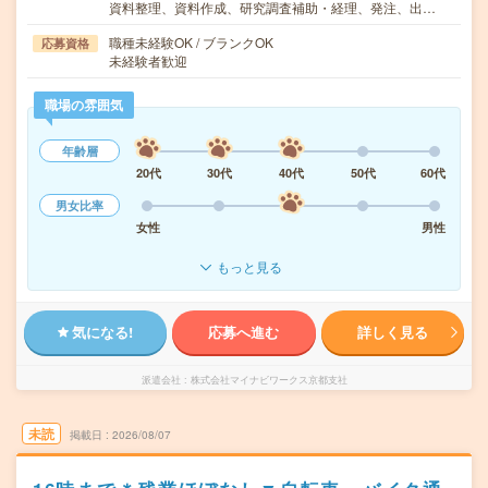
資料整理、資料作成、研究調査補助・経理、発注、出…
職種未経験OK / ブランクOK
応募資格
未経験者歓迎
職場の雰囲気
年齢層
20代
30代
40代
50代
60代
男女比率
女性
男性
もっと見る
気になる!
応募へ進む
詳しく見る
派遣会社
株式会社マイナビワークス京都支社
未読
掲載日
2026/08/07