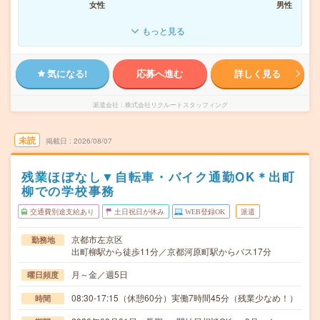
女性
男性
もっと見る
気になる!
応募へ進む
詳しく見る
派遣会社
株式会社リクルートスタッフィング
未読
掲載日
2026/08/07
残業ほぼなし▼自転車・バイク通勤OK＊出町
柳での学校事務
交通費別途支給あり
土日祝日が休み
WEB登録OK
派遣
京都市左京区
勤務地
出町柳駅から徒歩11分／京都河原町駅からバス17分
月～金／週5日
曜日頻度
08:30-17:15（休憩60分）実働7時間45分（残業少なめ！）
時間