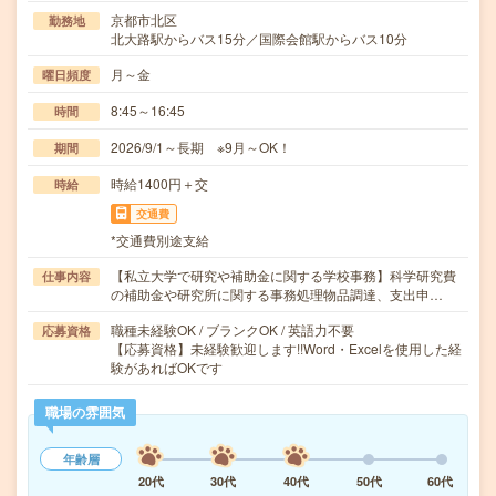
京都市北区
勤務地
北大路駅からバス15分／国際会館駅からバス10分
月～金
曜日頻度
8:45～16:45
時間
2026/9/1～長期 ※9月～OK！
期間
時給1400円＋交
時給
交通費
*交通費別途支給
【私立大学で研究や補助金に関する学校事務】科学研究費
仕事内容
の補助金や研究所に関する事務処理物品調達、支出申…
職種未経験OK / ブランクOK / 英語力不要
応募資格
【応募資格】未経験歓迎します!!Word・Excelを使用した経
験があればOKです
職場の雰囲気
年齢層
20代
30代
40代
50代
60代