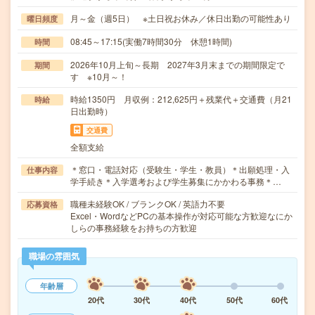
月～金（週5日） ※土日祝お休み／休日出勤の可能性あり
曜日頻度
08:45～17:15(実働7時間30分 休憩1時間)
時間
2026年10月上旬～長期 2027年3月末までの期間限定で
期間
す ※10月～！
時給1350円 月収例：212,625円＋残業代＋交通費（月21
時給
日出勤時）
交通費
全額支給
＊窓口・電話対応（受験生・学生・教員）＊出願処理・入
仕事内容
学手続き＊入学選考および学生募集にかかわる事務＊…
職種未経験OK / ブランクOK / 英語力不要
応募資格
Excel・WordなどPCの基本操作が対応可能な方歓迎なにか
しらの事務経験をお持ちの方歓迎
職場の雰囲気
年齢層
20代
30代
40代
50代
60代