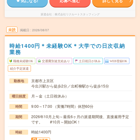
気になる!
応募へ進む
詳しく見る
派遣会社
株式会社リクルートスタッフィング
未読
掲載日
2026/08/07
時給1400円＊未経験OK＊大学での日次収納
業務
職種未経験OK
交通費別途支給あり
土日祝日が休み
WEB登録OK
紹介予定派遣
京都市上京区
勤務地
今出川駅から徒歩2分／出町柳駅から徒歩15分
月～金（土日祝休み）
曜日頻度
9:00～17:00 （実働7時間）休憩60分
時間
2026年10月上旬～最長6ヶ月の派遣期間後、直接雇用予定
期間
です。 #10月～開始OK！
時給1400円
時給