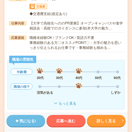
交通費
◆交通費支給(規定あり)
【大学で高校生へののPR業務】オープンキャンパスや進学
仕事内容
相談会・高校でのガイダンスに参加(本大学の魅力…
職種未経験OK / ブランクOK / 英語力不要
応募資格
事務経験のある方〇オススメPOINT〇・大学の魅力を思い
っきり伝えられるお仕事です・事務経験も積める…
職場の雰囲気
年齢層
20代
30代
40代
50代
60代
職場の様子
活気がある
しずか
もっと見る
気になる!
応募へ進む
詳しく見る