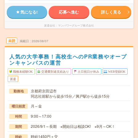
気になる!
応募へ進む
詳しく見る
派遣会社
マンパワーグループ株式会社
未読
掲載日
2026/08/07
人気の大学事務！高校生へのPR業務やオープ
ンキャンパスの運営
職種未経験OK
交通費別途支給あり
土日祝日が休み
WEB登録OK
派遣
京都府京田辺市
勤務地
同志社前駅から徒歩15分／興戸駅から徒歩15分
月～金
曜日頻度
9:00～17:00
時間
2026/9/1～長期 ※開始日は相談OK! ※9月～OK！
期間
時給1450円＋交
時給