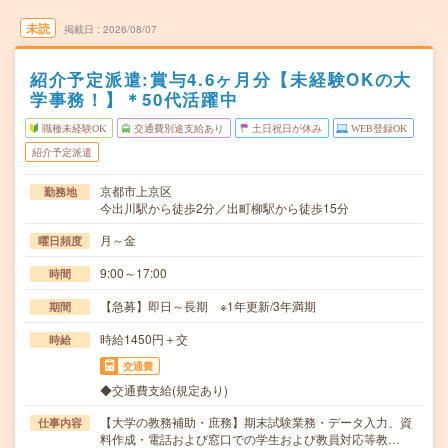
未読
掲載日
2026/08/07
紹介予定派遣:賞与4.6ヶ月分【未経験OKの大
学事務！】＊50代活躍中
職種未経験OK
交通費別途支給あり
土日祝日が休み
WEB登録OK
紹介予定派遣
京都市上京区
勤務地
今出川駅から徒歩2分／出町柳駅から徒歩15分
月～金
曜日頻度
9:00～17:00
時間
【急募】即日～長期 ※1年更新/3年満期
期間
時給1450円＋交
時給
交通費
◆交通費支給(規定あり)
【大学の教務補助・庶務】期末試験業務・データ入力、資
仕事内容
料作成・電話および窓口での学生および教員対応等教…