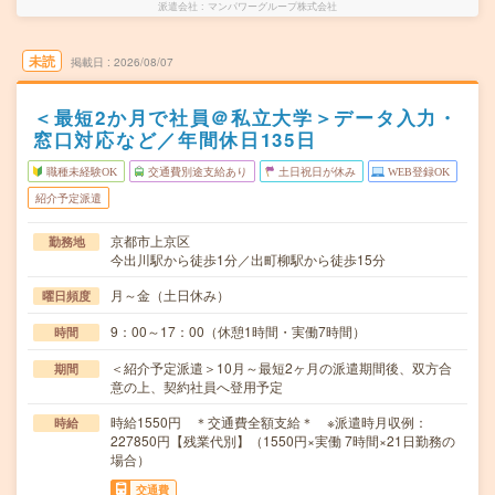
派遣会社
マンパワーグループ株式会社
未読
掲載日
2026/08/07
＜最短2か月で社員＠私立大学＞データ入力・
窓口対応など／年間休日135日
職種未経験OK
交通費別途支給あり
土日祝日が休み
WEB登録OK
紹介予定派遣
京都市上京区
勤務地
今出川駅から徒歩1分／出町柳駅から徒歩15分
月～金（土日休み）
曜日頻度
9：00～17：00（休憩1時間・実働7時間）
時間
＜紹介予定派遣＞10月～最短2ヶ月の派遣期間後、双方合
期間
意の上、契約社員へ登用予定
時給1550円 ＊交通費全額支給＊ ※派遣時月収例：
時給
227850円【残業代別】（1550円×実働 7時間×21日勤務の
場合）
交通費