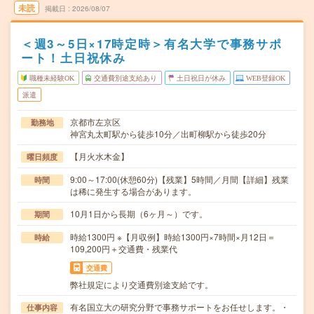
未読
掲載日
2026/08/07
＜週3～5日×17時定時＞有名大学で事務サポ
ート！土日祝休み
職種未経験OK
交通費別途支給あり
土日祝日が休み
WEB登録OK
派遣
京都市左京区
勤務地
神宮丸太町駅から徒歩10分／出町柳駅から徒歩20分
【月火水木金】
曜日頻度
9:00～17:00(休憩60分)【残業】5時間／月間【詳細】残業
時間
は稀に発生する場合があります。
10月1日から長期（6ヶ月～）です。
期間
時給1300円 ※【月収例】時給1300円×7時間×月12日＝
時給
109,200円＋交通費・残業代
交通費
弊社規定により交通費別途支給です。
有名国立大の研究分野で事務サポートをお任せします。・
仕事内容