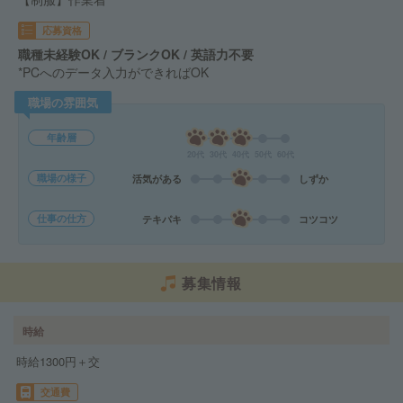
応募資格
職種未経験OK / ブランクOK / 英語力不要
*PCへのデータ入力ができればOK
職場の雰囲気
年齢層
20代
30代
40代
50代
60代
職場の様子
活気がある
しずか
仕事の仕方
テキパキ
コツコツ
募集情報
時給
時給1300円＋交
交通費