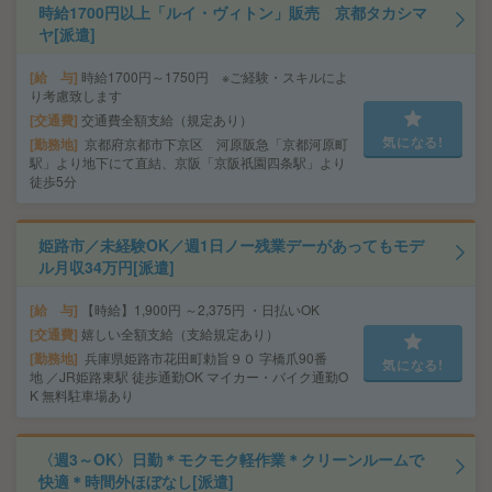
時給1700円以上「ルイ・ヴィトン」販売 京都タカシマ
ヤ[派遣]
給 与
時給1700円～1750円 ※ご経験・スキルによ
り考慮致します
交通費
交通費全額支給（規定あり）
気になる!
勤務地
京都府京都市下京区 河原阪急「京都河原町
駅」より地下にて直結、京阪「京阪祇園四条駅」より
徒歩5分
姫路市／未経験OK／週1日ノー残業デーがあってもモデ
ル月収34万円[派遣]
給 与
【時給】1,900円 ～2,375円 ・日払いOK
交通費
嬉しい全額支給（支給規定あり）
勤務地
兵庫県姫路市花田町勅旨９０ 字橋爪90番
気になる!
地 ／JR姫路東駅 徒歩通勤OK マイカー・バイク通勤O
K 無料駐車場あり
〈週3～OK〉日勤＊モクモク軽作業＊クリーンルームで
快適＊時間外ほぼなし[派遣]