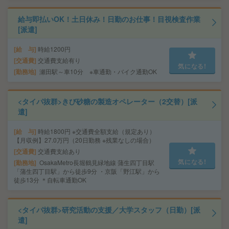
給与即払いOK！土日休み！日勤のお仕事！目視検査作業
[派遣]
給 与
時給1200円
交通費
交通費支給有り
気になる!
勤務地
瀬田駅～車10分 ※車通勤・バイク通勤OK
<タイパ抜群>きび砂糖の製造オペレーター（2交替）[派
遣]
給 与
時給1800円 ※交通費全額支給（規定あり）
【月収例】27.0万円（20日勤務 ※残業なしの場合）
交通費
交通費支給あり
気になる!
勤務地
OsakaMetro長堀鶴見緑地線 蒲生四丁目駅
「蒲生四丁目駅」から徒歩9分 ・京阪「野江駅」から
徒歩13分 ＊自転車通勤OK
<タイパ抜群>研究活動の支援／大学スタッフ（日勤）[派
遣]