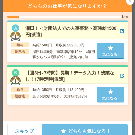
交通費
気になる!
どちらのお仕事が気になりますか？
勤務地
滋賀県草津市岡本町 JR「草津駅」よりバス
10分（車・バイク・自転車通勤OK／無料駐車場あり）
1
/10
瀬田！＜財団法人での人事事務＞高時給1500
給与即払いOK！高時給！日勤のお仕事！出荷業務[派遣]
円[派遣]
給 与
時給1500円
時給1500円 月収例 232,500円
給与
交通費
交通費支給有り
気になる!
瀬田駅車9分、南草津駅車10分 ※瀬田
勤務地
気になる!
勤務地
河瀬駅～徒歩13分 ※車通勤・バイク通勤OK
駅からバス通勤OK！（敷地内に無料
の駐車スペースあり！）
【ゆっくり11時以降の出勤＊服装自由！】商社でデータ
【週3日×7時間】長期！データ入力！残業な
入力や書類整理など！残業なし[派遣]
し！17時定時[派遣]
給 与
時給1400円 ＊月収例：16万8000円（1400
時給1350円 月収例 113,400円
給与
円×6時間勤務×月20日勤務の場合）
島ノ関駅徒歩6分、大津駅徒歩7分
勤務地
気になる!
交通費
支給（会社規定あり）
気になる!
勤務地
石山駅より車で7分/バス15分、バス停徒歩1分
（大津市瀬田） ＊車・バイク通勤OK（無料駐車場あ
り）
スキップ
どちらも気になる！