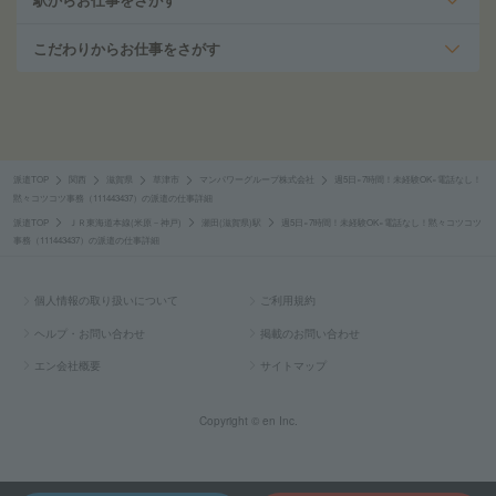
こだわりからお仕事をさがす
派遣TOP
関西
滋賀県
草津市
マンパワーグループ株式会社
週5日×7時間！未経験OK×電話なし！
黙々コツコツ事務（111443437）の派遣の仕事詳細
派遣TOP
ＪＲ東海道本線(米原－神戸)
瀬田(滋賀県)駅
週5日×7時間！未経験OK×電話なし！黙々コツコツ
事務（111443437）の派遣の仕事詳細
個人情報の取り扱いについて
ご利用規約
ヘルプ・お問い合わせ
掲載のお問い合わせ
エン会社概要
サイトマップ
Copyright © en Inc.