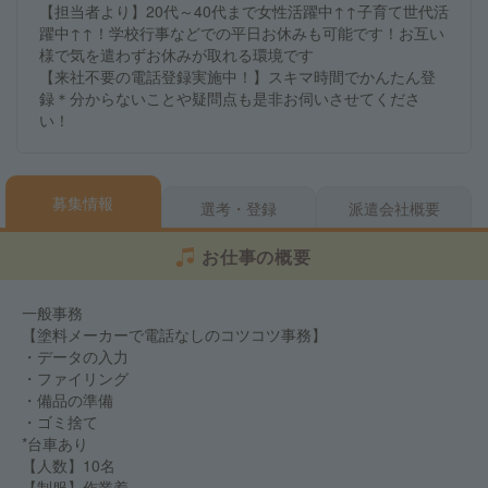
【担当者より】20代～40代まで女性活躍中↑↑子育て世代活
躍中↑↑！学校行事などでの平日お休みも可能です！お互い
様で気を遣わずお休みが取れる環境です
【来社不要の電話登録実施中！】スキマ時間でかんたん登
録＊分からないことや疑問点も是非お伺いさせてくださ
い！
募集情報
選考・登録
派遣会社概要
お仕事の概要
一般事務
【塗料メーカーで電話なしのコツコツ事務】
・データの入力
・ファイリング
・備品の準備
・ゴミ捨て
*台車あり
【人数】10名
【制服】作業着