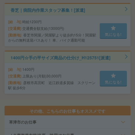
香芝｜病院内作業スタッフ募集！[派遣]
給 与
時給1230円
交通費
交通費全額支給(13000円)
気になる!
勤務地
香芝市関屋／関屋駅より徒歩約15分！関屋駅
からの無料送迎バスあり！ 車、バイク通勤可能
1400円☆手の平サイズ商品の仕分け_H125751[派遣]
給 与
1400円
交通費
上限あり(月額)30,000円
気になる!
勤務地
彦根市高宮町 近江鉄道多賀線 スクリーン
駅 徒歩6分
その他、こちらのお仕事もオススメです
草津市のお仕事