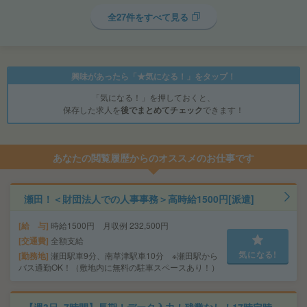
全27件をすべて見る
興味があったら「★気になる！」をタップ！
「気になる！」を押しておくと、
保存した求人を
後でまとめてチェック
できます！
あなたの閲覧履歴からのオススメのお仕事です
瀬田！＜財団法人での人事事務＞高時給1500円[派遣]
給 与
時給1500円 月収例 232,500円
交通費
全額支給
気になる!
勤務地
瀬田駅車9分、南草津駅車10分 ※瀬田駅から
バス通勤OK！（敷地内に無料の駐車スペースあり！）