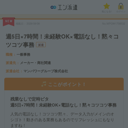
気になる!
ログイン
NEW
掲載日
2026/08/08
No.MPGW1708532
週5日×7時間！未経験OK×電話なし！黙々コ
ツコツ事務
派遣
職種
一般事務
派遣先
メーカー・商社関連
派遣会社
マンパワーグループ株式会社
ここがポイント！
残業なしで定時ピタ
週5日×7時間！未経験OK×電話なし！黙々コツコツ事務
人気の電話なし！コツコツ黙々、データ入力がメインのオ
シゴト！動きのある業務もあるのでリフレッシュにもなり
ますね！