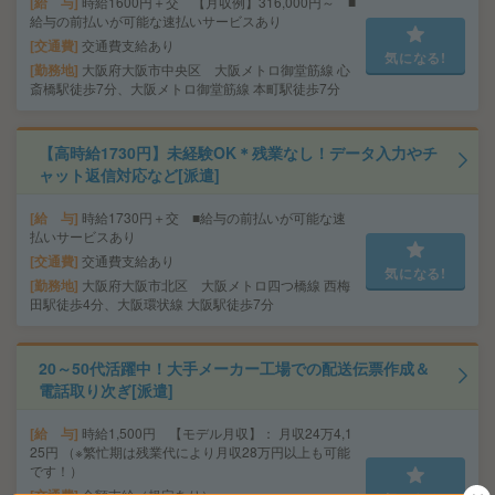
給 与
時給1600円＋交 【月収例】316,000円～ ■
給与の前払いが可能な速払いサービスあり
交通費
交通費支給あり
気になる!
勤務地
大阪府大阪市中央区 大阪メトロ御堂筋線 心
斎橋駅徒歩7分、大阪メトロ御堂筋線 本町駅徒歩7分
【高時給1730円】未経験OK＊残業なし！データ入力やチ
ャット返信対応など[派遣]
給 与
時給1730円＋交 ■給与の前払いが可能な速
払いサービスあり
交通費
交通費支給あり
気になる!
勤務地
大阪府大阪市北区 大阪メトロ四つ橋線 西梅
田駅徒歩4分、大阪環状線 大阪駅徒歩7分
20～50代活躍中！大手メーカー工場での配送伝票作成＆
電話取り次ぎ[派遣]
給 与
時給1,500円 【モデル月収】： 月収24万4,1
25円 （※繁忙期は残業代により月収28万円以上も可能
です！）
全額支給（規定あり）