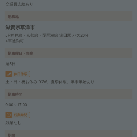
交通費支給あり
勤務地
滋賀県草津市
JR神戸線・京都線・琵琶湖線 瀬田駅 バス20分
※車通勤可
勤務曜日・頻度
週5日
休日休暇
土・日・祝お休み *GW、夏季休暇、年末年始あり
勤務時間
9:00～17:00
残業時間
残業なし
期間