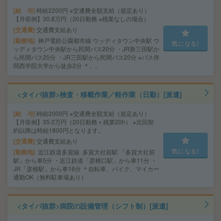
給 与
時給2200円 ※交通費全額支給（規定あり）
【月収例】30.8万円（20日勤務 ※残業なしの場合）
交通費
交通費支給あり
勤務地
神戸電鉄公園都市線 ウッディタウン中央駅 ウ
気になる!
ッディタウン中央駅から民間バス20分 ・JR新三田駅か
ら民間バス20分 ・JR三田駅から民間バス20分 ※バス停
関西学院大学から徒歩2分 ＊、、
<タイパ抜群>検査・移載作業／軽作業（日勤）[派遣]
給 与
時給2000円 ※交通費全額支給（規定あり）
【月収例】35.0万円（20日勤務＋残業20h） ※次回契
約以降は時給1800円となります。
交通費
交通費支給あり
気になる!
勤務地
近江鉄道多賀線 多賀大社前駅 「多賀大社前
駅」から車5分 ・近江鉄道「彦根口駅」から車11分 ・
JR「彦根駅」から車16分 ＊自転車、バイク、マイカー
通勤OK（無料駐車場あり）
<タイパ抜群>病院の設備管理（シフト制）[派遣]