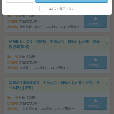
給与即払いOK！高時給！土日休み！補充、検査作業等[派
遣]
しばらく表示しない
給 与
時給1400円
交通費
交通費支給有り
気になる!
勤務地
能登川駅～車5分 ※車通勤・バイク通勤OK
給与即払いOK！高時給！平日休み！日勤のお仕事！容器
洗浄等[派遣]
給 与
時給1300円
交通費
交通費支給有り
気になる!
勤務地
唐崎駅～ ※車通勤・バイク通勤OK
高時給！車通勤OK！土日休み！日勤のお仕事！梱包、ラ
ベル貼り[派遣]
給 与
時給1600円
交通費
交通費支給有り
気になる!
勤務地
滋賀県栗東市 ※車通勤・バイク通勤OK