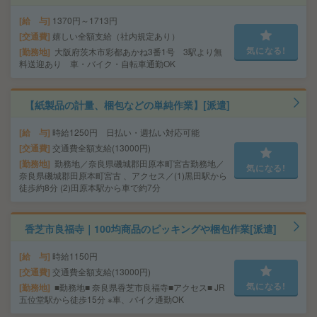
給 与
1370円～1713円
交通費
嬉しい全額支給（社内規定あり）
気になる!
勤務地
大阪府茨木市彩都あかね3番1号 3駅より無
料送迎あり 車・バイク・自転車通勤OK
【紙製品の計量、梱包などの単純作業】[派遣]
給 与
時給1250円 日払い・週払い対応可能
交通費
交通費全額支給(13000円)
勤務地
勤務地／奈良県磯城郡田原本町宮古勤務地／
気になる!
奈良県磯城郡田原本町宮古 、アクセス／(1)黒田駅から
徒歩約8分 (2)田原本駅から車で約7分
香芝市良福寺｜100均商品のピッキングや梱包作業[派遣]
給 与
時給1150円
交通費
交通費全額支給(13000円)
気になる!
勤務地
■勤務地■ 奈良県香芝市良福寺■アクセス■ JR
五位堂駅から徒歩15分 ※車、バイク通勤OK