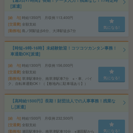
【週3日×7時間】長期！データ入力！残業なし！17時定時
[派遣]
給 与
時給1350円 月収例 113,400円
交通費
全額支給
気になる!
勤務地
島ノ関駅徒歩6分、大津駅徒歩7分
【時短×9時-16時】未経験歓迎！コツコツカンタン事務！
車通勤OK[派遣]
給 与
時給1300円 月収例 156,000円
交通費
全額支給
気になる!
勤務地
草津駅車8分、南草津駅車7分 ※・車、バイ
ク、自転車通勤OK！（【敷地内に駐車場あり】）
【高時給1500円】長期！財団法人での人事事務！残業な
し[派遣]
給 与
時給1500円 月収例 232,500円
交通費
全額支給
気になる!
勤務地
瀬田駅車9分、南草津駅車10分 ※瀬田駅から