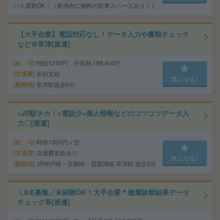
バス通勤OK！（敷地内に無料の駐車スペースあり！）
【大手企業】電話対応なし！データ入力や書類チェック
など＠草津[派遣]
給 与
時給1240円 月収例 198,400円
交通費
全額支給
気になる!
勤務地
草津駅徒歩5分
<JR駅チカ！>電話少×個人情報などのコツコツデータ入
力〇[派遣]
給 与
時給1300円＋交
交通費
交通費支給あり
気になる!
勤務地
JR神戸線・京都線・琵琶湖線 草津駅 徒歩3分
＼8名募集／未経験OK！大手企業＊健康診断結果データ
チェック等[派遣]