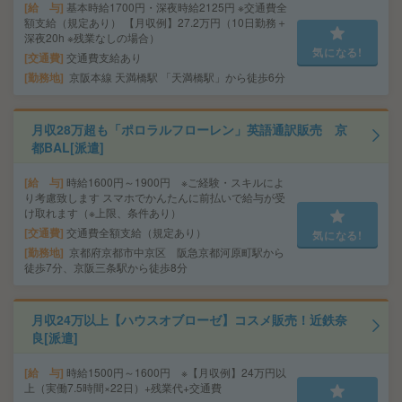
給 与
基本時給1700円・深夜時給2125円 ※交通費全
額支給（規定あり） 【月収例】27.2万円（10日勤務＋
深夜20h ※残業なしの場合）
気になる!
交通費
交通費支給あり
勤務地
京阪本線 天満橋駅 「天満橋駅」から徒歩6分
月収28万超も「ポロラルフローレン」英語通訳販売 京
都BAL[派遣]
給 与
時給1600円～1900円 ※ご経験・スキルによ
り考慮致します スマホでかんたんに前払いで給与が受
け取れます（※上限、条件あり）
交通費
交通費全額支給（規定あり）
気になる!
勤務地
京都府京都市中京区 阪急京都河原町駅から
徒歩7分、京阪三条駅から徒歩8分
月収24万以上【ハウスオブローゼ】コスメ販売！近鉄奈
良[派遣]
給 与
時給1500円～1600円 ※【月収例】24万円以
上（実働7.5時間×22日）+残業代+交通費