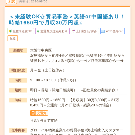
未読
掲載日
2026/08/06
＜未経験OK⚝貿易事務＞英語or中国語あり！
時給1650円で月収30万円超♫
職種未経験OK
交通費別途支給あり
土日祝日が休み
WEB登録OK
派遣
大阪市中央区
勤務地
淀屋橋駅から徒歩4分／肥後橋駅から徒歩1分／本町駅から
徒歩10分／北浜(大阪府)駅から---分／堺筋本町駅から---分
月～金（土日祝休み）
曜日頻度
9：00～18：00（休憩60分）
時間
即日～長期（開始日相談可） ※正社員化の実績多数！
期間
時給1600円～1650円 【月収例】30万8,800円～31万
時給
8,450円＋交通費（月21日勤務・残業20ｈの場合）
交通費
月3万円まで支給
グローバル物流企業での貿易事務♫海上輸出入カスタマー
仕事内容
業務をお任せします。≪ お仕事内容 ≫・書類の入…