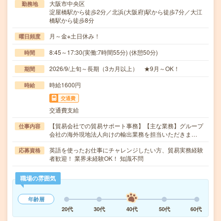
大阪市中央区
勤務地
淀屋橋駅から徒歩2分／北浜(大阪府)駅から徒歩7分／大江
橋駅から徒歩8分
月～金※土日休み！
曜日頻度
8:45～17:30(実働:7時間55分) (休憩50分)
時間
2026/9/上旬～長期（3カ月以上） ★9月～OK！
期間
時給1600円
時給
交通費
交通費支給
【貿易会社での貿易サポート事務】【主な業務】グループ
仕事内容
会社の海外現地法人向けの輸出業務を担当いただきま…
英語を使ったお仕事にチャレンジしたい方、貿易実務経験
応募資格
者歓迎！ 業界未経験OK！ 知識不問
職場の雰囲気
年齢層
20代
30代
40代
50代
60代