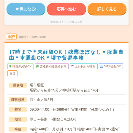
気になる!
応募へ進む
詳しく見る
派遣会社
アデコ株式会社
未読
掲載日
2026/08/06
17時まで＊未経験OK！残業ほぼなし▼服装自
由＊車通勤OK＊堺で貿易事務
職種未経験OK
交通費別途支給あり
土日祝日が休み
WEB登録OK
派遣
堺市堺区
勤務地
堺駅から徒歩15分／神明町駅から徒歩14分
月～金／週5日
曜日頻度
09:00-17:00（休憩60分）実働7時間（残業少なめ！）
時間
即日～長期 ※開始日相談OK
期間
時給1400円 月収例 19万円 時給1400円×実働7h×週5日
時給