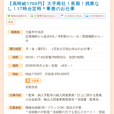
【高時給1700円】大手商社！長期！残業な
し！17時台定時＊事務のお仕事
職種未経験OK
交通費別途支給あり
土日祝日が休み
WEB登録OK
派遣
大阪市中央区
勤務地
淀屋橋駅から徒歩3分／本町駅から---分／肥後橋駅から---
分
月～金（週5日） ※完全土日祝お休みのお仕事！
曜日頻度
09:00～17:30(実働7時間30分 休憩1時間)
時間
2026年09月上旬～長期 ※9月～！
期間
時給1700円 月収例 255,000円
時給
交通費
全額支給
＊配車・納入手配等の納入関連業務＊計上に関する業務、
仕事内容
入出金処理、輸出入関連事務業務等＊見積書・配車依…
職種未経験OK / ブランクOK / 英語力不要
応募資格
＊未経験の方歓迎＊未経験の方でも安心スタート！・登録