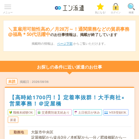
メニュー
気になる!
ログイン
検索
＼直雇用可能性高め／月28万～！通関業務などの貿易事務
@福島＊50代活躍中
のお仕事情報は、掲載が終了しています
掲載時の情報は、
ページ下部
からご覧いただけます。
お探しの条件に近い派遣のお仕事
未読
掲載日
2026/08/06
【高時給1700円！】定着率抜群！大手商社×
営業事務！＠淀屋橋
職種未経験OK
交通費別途支給あり
土日祝日が休み
WEB登録OK
派遣
大阪市中央区
勤務地
淀屋橋駅から徒歩3分／本町駅から---分／肥後橋駅から---