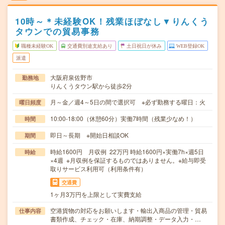
10時～＊未経験OK！残業ほぼなし▼りんくう
タウンでの貿易事務
職種未経験OK
交通費別途支給あり
土日祝日が休み
WEB登録OK
派遣
大阪府泉佐野市
勤務地
りんくうタウン駅から徒歩2分
月～金／週4～5日の間で選択可 ※必ず勤務する曜日：火
曜日頻度
10:00-18:00（休憩60分）実働7時間（残業少なめ！）
時間
即日～長期 ※開始日相談OK
期間
時給1600円 月収例 22万円 時給1600円×実働7h×週5日
時給
×4週 ※月収例を保証するものではありません。※給与即受
取りサービス利用可（利用条件有）
交通費
1ヶ月3万円を上限として実費支給
空港貨物の対応をお願いします・輸出入商品の管理・貿易
仕事内容
書類作成、チェック・在庫、納期調整・データ入力・…