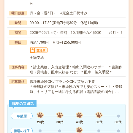
分
月～金（週5日） ※完全土日祝休み
曜日頻度
09:00～17:30(実働7時間30分 休憩1時間)
時間
2026年09月上旬～長期 10月開始の相談OK！ ※9月～！
期間
時給1700円 月収例 255,000円
時給
交通費
全額支給
＊計上業務、入出金処理＊輸出入関連のサポート＊書類作
仕事内容
成（見積書、配車依頼書 など）＊配車・納入手配＊…
職種未経験OK / ブランクOK / 英語力不要
応募資格
＊未経験の方歓迎＊未経験の方でも安心スタート！・登録
時、キャリアを一緒に考える面談（電話面談の場合）…
職場の雰囲気
年齢層
20代
30代
40代
50代
60代
職場の様子