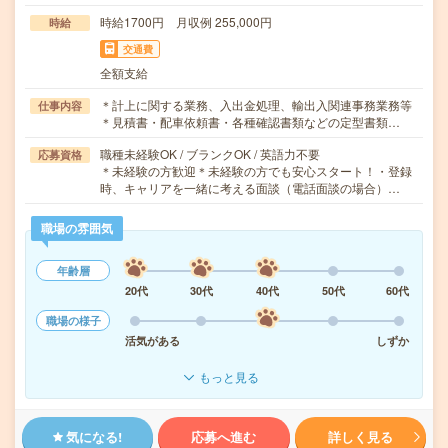
時給1700円 月収例 255,000円
時給
交通費
全額支給
＊計上に関する業務、入出金処理、輸出入関連事務業務等
仕事内容
＊見積書・配車依頼書・各種確認書類などの定型書類…
職種未経験OK / ブランクOK / 英語力不要
応募資格
＊未経験の方歓迎＊未経験の方でも安心スタート！・登録
時、キャリアを一緒に考える面談（電話面談の場合）…
職場の雰囲気
年齢層
20代
30代
40代
50代
60代
職場の様子
活気がある
しずか
もっと見る
気になる!
応募へ進む
詳しく見る