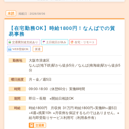
未読
掲載日
2026/08/06
【在宅勤務OK】時給1800円！なんばでの貿
易事務
交通費別途支給あり
土日祝日が休み
在宅・リモート
WEB登録OK
派遣
大阪市浪速区
勤務地
なんば(地下鉄)駅から徒歩5分／なんば(南海線)駅から徒歩5
分
月～金／週5日
曜日頻度
09:00-18:00（休憩60分）実働8時間
時間
即日～長期 ※開始日相談OK
期間
時給1800円 月収例 31万円 時給1800円×実働8h×週5日
時給
×4週+残業10h ※月収例を保証するものではありません。※
給与即受取りサービス利用可（利用条件有）
交通費