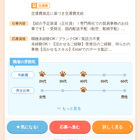
交通費
交通費規定に基づき交通費支給
【紹介予定派遣（正社員）！専門商社での貿易事務のお仕
仕事内容
事です】・受発注、国内配送手配（航空、船積手配）…
職種未経験OK / ブランクOK / 英語力不要
応募資格
未経験OK！【活かせるご経験】受発注のご経験、何らかの
事務【活かせるスキル】Excelでのデータ集計…
職場の雰囲気
年齢層
20代
30代
40代
50代
60代
男女比率
女性
男性
もっと見る
気になる!
応募へ進む
詳しく見る