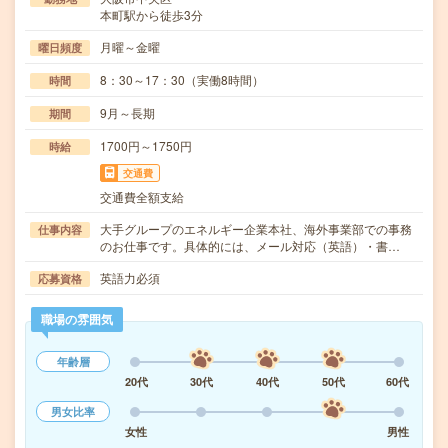
本町駅から徒歩3分
月曜～金曜
曜日頻度
8：30～17：30（実働8時間）
時間
9月～長期
期間
1700円～1750円
時給
交通費
交通費全額支給
大手グループのエネルギー企業本社、海外事業部での事務
仕事内容
のお仕事です。具体的には、メール対応（英語）・書…
英語力必須
応募資格
職場の雰囲気
年齢層
20代
30代
40代
50代
60代
男女比率
女性
男性