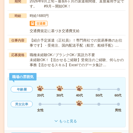
2026年9月上旬～最長6ヶ月の派遣期間後、直接雇用予定で
期間
す。 #9月～開始OK！
時給1680円
時給
交通費
交通費規定に基づき交通費支給
【紹介予定派遣（正社員）！専門商社での貿易事務のお仕
仕事内容
事です】・受発注、国内配送手配（航空、船積手配）…
職種未経験OK / ブランクOK / 英語力不要
応募資格
未経験OK！【活かせるご経験】受発注のご経験、何らかの
事務【活かせるスキル】Excelでのデータ集計…
職場の雰囲気
年齢層
20代
30代
40代
50代
60代
男女比率
女性
男性
もっと見る