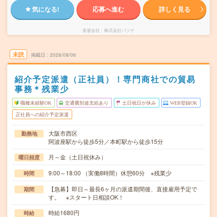
気になる!
応募へ進む
詳しく見る
派遣会社
株式会社パソナ
未読
掲載日
2026/08/06
紹介予定派遣（正社員）！専門商社での貿易
事務＊残業少
職種未経験OK
交通費別途支給あり
土日祝日が休み
WEB登録OK
正社員への紹介予定派遣
大阪市西区
勤務地
阿波座駅から徒歩5分／本町駅から徒歩15分
月～金（土日祝休み）
曜日頻度
9:00～18:00 （実働8時間）休憩60分 ※残業少
時間
【急募】即日～最長6ヶ月の派遣期間後、直接雇用予定で
期間
す。 ※スタート日相談OK！
時給1680円
時給