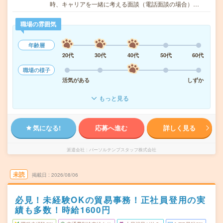
時、キャリアを一緒に考える面談（電話面談の場合）…
職場の雰囲気
年齢層
20代
30代
40代
50代
60代
職場の様子
活気がある
しずか
もっと見る
気になる!
応募へ進む
詳しく見る
派遣会社
パーソルテンプスタッフ株式会社
未読
掲載日
2026/08/06
必見！未経験OKの貿易事務！正社員登用の実
績も多数！時給1600円