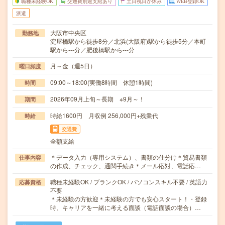
職種未経験OK
交通費別途支給あり
土日祝日が休み
WEB登録OK
派遣
大阪市中央区
勤務地
淀屋橋駅から徒歩8分／北浜(大阪府)駅から徒歩5分／本町
駅から---分／肥後橋駅から---分
月～金（週5日）
曜日頻度
09:00～18:00(実働8時間 休憩1時間)
時間
2026年09月上旬～長期 ※9月～！
期間
時給1600円 月収例 256,000円+残業代
時給
交通費
全額支給
＊データ入力（専用システム）、書類の仕分け＊貿易書類
仕事内容
の作成、チェック、通関手続き＊メール応対、電話応…
職種未経験OK / ブランクOK / パソコンスキル不要 / 英語力
応募資格
不要
＊未経験の方歓迎＊未経験の方でも安心スタート！・登録
時、キャリアを一緒に考える面談（電話面談の場合）…