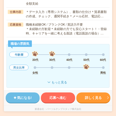
全額支給
＊データ入力（専用システム）、書類の仕分け＊貿易書類
仕事内容
の作成、チェック、通関手続き＊メール応対、電話応…
職種未経験OK / ブランクOK / 英語力不要
応募資格
＊未経験の方歓迎＊未経験の方でも安心スタート！・登録
時、キャリアを一緒に考える面談（電話面談の場合）…
職場の雰囲気
年齢層
20代
30代
40代
50代
60代
男女比率
女性
男性
もっと見る
気になる!
応募へ進む
詳しく見る
派遣会社
パーソルテンプスタッフ株式会社