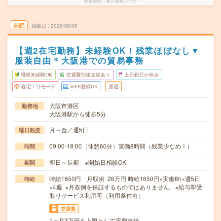
派遣会社
株式会社パソナ
未読
掲載日
2026/08/06
【週2在宅勤務】未経験OK！残業ほぼなし▼
服装自由＊大阪港での貿易事務
職種未経験OK
交通費別途支給あり
土日祝日が休み
在宅・リモート
WEB登録OK
派遣
大阪市港区
勤務地
大阪港駅から徒歩5分
月～金／週5日
曜日頻度
09:00-18:00（休憩60分）実働8時間（残業少なめ！）
時間
即日～長期 ※開始日相談OK
期間
時給1650円 月収例 26万円 時給1650円×実働8h×週5日
時給
×4週 ※月収例を保証するものではありません。※給与即受
取りサービス利用可（利用条件有）
交通費
1ヶ月3万円を上限として実費支給