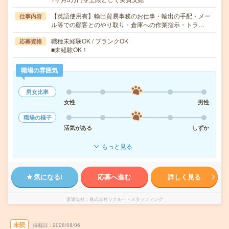
【英語使用有】輸出貿易事務のお仕事・輸出の手配・メー
仕事内容
ル等での顧客とのやり取り・倉庫への作業指示・トラ…
職種未経験OK / ブランクOK
応募資格
■未経験OK！
職場の雰囲気
男女比率
女性
男性
職場の様子
活気がある
しずか
もっと見る
気になる!
応募へ進む
詳しく見る
派遣会社
株式会社リクルートスタッフィング
未読
掲載日
2026/08/06