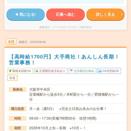
気になる!
応募へ進む
詳しく見る
派遣会社
パーソルテンプスタッフ株式会社
未読
掲載日
2026/08/06
【高時給1700円】大手商社！あんしん長期！
営業事務！
職種未経験OK
交通費別途支給あり
土日祝日が休み
WEB登録OK
派遣
大阪市中央区
勤務地
淀屋橋駅から徒歩3分／本町駅から---分／肥後橋駅から---
分
月～金（週5日） ※完全土日祝お休みのお仕事！
曜日頻度
09:00～17:30(実働7時間30分 休憩1時間)
時間
2026年10月上旬～長期 ※10月～！
期間