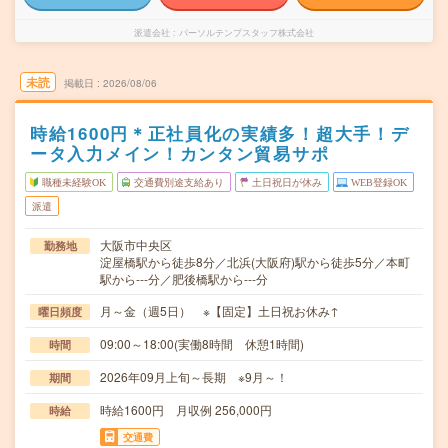
派遣会社
パーソルテンプスタッフ株式会社
未読
掲載日
2026/08/06
時給1600円＊正社員化の実績多！超大手！デ
ータ入力メイン！カンタン貿易サポ
職種未経験OK
交通費別途支給あり
土日祝日が休み
WEB登録OK
派遣
大阪市中央区
勤務地
淀屋橋駅から徒歩8分／北浜(大阪府)駅から徒歩5分／本町
駅から---分／肥後橋駅から---分
月～金（週5日） ※【固定】土日祝お休み↑
曜日頻度
09:00～18:00(実働8時間 休憩1時間)
時間
2026年09月上旬～長期 ※9月～！
期間
時給1600円 月収例 256,000円
時給
交通費