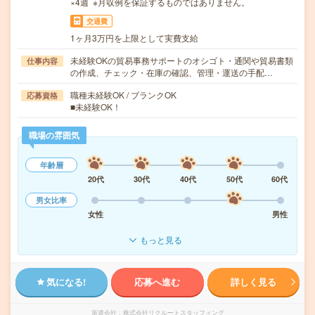
×4週 ※月収例を保証するものではありません。
交通費
1ヶ月3万円を上限として実費支給
未経験OKの貿易事務サポートのオシゴト・通関や貿易書類
仕事内容
の作成、チェック・在庫の確認、管理・運送の手配…
職種未経験OK / ブランクOK
応募資格
■未経験OK！
職場の雰囲気
年齢層
20代
30代
40代
50代
60代
男女比率
女性
男性
もっと見る
気になる!
応募へ進む
詳しく見る
派遣会社
株式会社リクルートスタッフィング