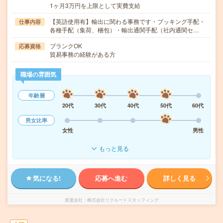
1ヶ月3万円を上限として実費支給
【英語使用有】輸出に関わる事務です・ブッキング手配・
仕事内容
各種手配（集荷、梱包）・輸出通関手配（社内通関セ…
ブランクOK
応募資格
貿易事務の経験がある方
職場の雰囲気
年齢層
20代
30代
40代
50代
60代
男女比率
女性
男性
もっと見る
気になる!
応募へ進む
詳しく見る
派遣会社
株式会社リクルートスタッフィング