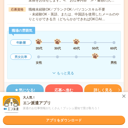
職種未経験OK / ブランクOK / パソコンスキル不要
応募資格
・未経験OK・英語、または、中国語を使用したメールのや
りとりができる方（どちらかができればOK◎AI…
職場の雰囲気
年齢層
20代
30代
40代
50代
60代
男女比率
女性
男性
もっと見る
気になる!
応募へ進む
詳しく見る
大人気！
エン派遣アプリ
派遣会社
リバティー株式会社
派遣のお仕事情報がたくさん！プッシュ通知で受け取ろう！
未読
掲載日
2026/08/06
アプリをダウンロード