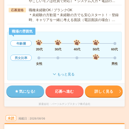
やこしいモノは社員で対応）＊システム入力＊電話の…
職種未経験OK / ブランクOK
応募資格
＊未経験の方歓迎＊未経験の方でも安心スタート！・登録
時、キャリアを一緒に考える面談（電話面談の場合）…
職場の雰囲気
年齢層
20代
30代
40代
50代
60代
男女比率
女性
男性
もっと見る
気になる!
応募へ進む
詳しく見る
派遣会社
パーソルテンプスタッフ株式会社
未読
掲載日
2026/08/06