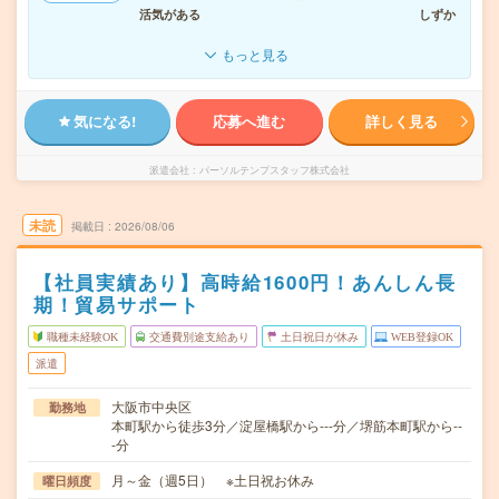
活気がある
しずか
もっと見る
気になる!
応募へ進む
詳しく見る
派遣会社
パーソルテンプスタッフ株式会社
未読
掲載日
2026/08/06
【社員実績あり】高時給1600円！あんしん長
期！貿易サポート
職種未経験OK
交通費別途支給あり
土日祝日が休み
WEB登録OK
派遣
大阪市中央区
勤務地
本町駅から徒歩3分／淀屋橋駅から---分／堺筋本町駅から--
-分
月～金（週5日） ※土日祝お休み
曜日頻度