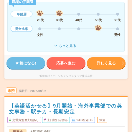
職場の雰囲気
年齢層
20代
30代
40代
50代
60代
男女比率
女性
男性
もっと見る
気になる!
応募へ進む
詳しく見る
派遣会社
パーソルテンプスタッフ株式会社
未読
掲載日
2026/08/06
【英語活かせる】9月開始・海外事業部での英
文事務・駅チカ・長期安定
交通費別途支給あり
土日祝日が休み
WEB登録OK
派遣
大阪市中央区
勤務地