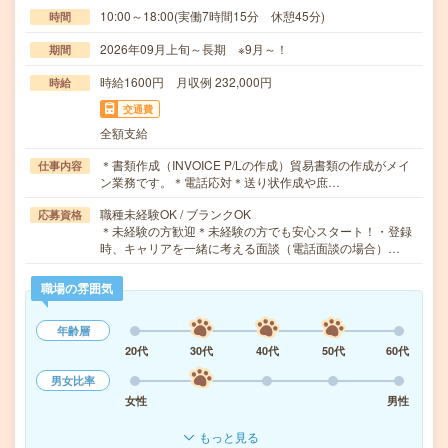
10:00～18:00(実働7時間15分 休憩45分)
時間
2026年09月上旬～長期 ※9月～！
期間
時給1600円 月収例 232,000円
時給
交通費
全額支給
＊書類作成（INVOICE P/Lの作成）貿易書類の作成がメイ
仕事内容
ン業務です。＊電話応対＊送り状作成や庶…
職種未経験OK / ブランクOK
応募資格
＊未経験の方歓迎＊未経験の方でも安心スタート！・登録
時、キャリアを一緒に考える面談（電話面談の場合）…
職場の雰囲気
年齢層
20代
30代
40代
50代
60代
男女比率
女性
男性
もっと見る