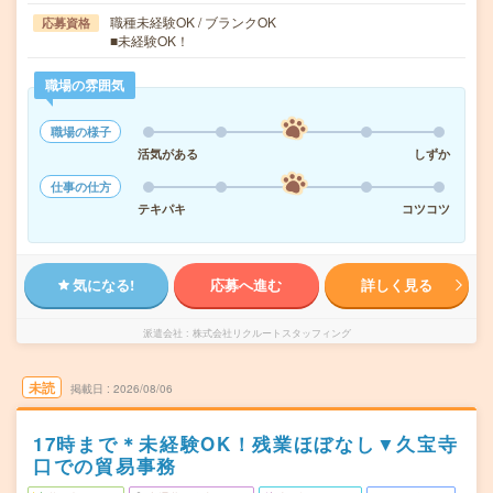
職種未経験OK / ブランクOK
応募資格
■未経験OK！
職場の雰囲気
職場の様子
活気がある
しずか
仕事の仕方
テキパキ
コツコツ
気になる!
応募へ進む
詳しく見る
派遣会社
株式会社リクルートスタッフィング
未読
掲載日
2026/08/06
17時まで＊未経験OK！残業ほぼなし▼久宝寺
口での貿易事務