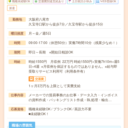
職種未経験OK
交通費別途支給あり
土日祝日が休み
WEB登録OK
派遣
大阪府八尾市
勤務地
久宝寺口駅から徒歩7分／久宝寺駅から徒歩15分
月～金／週5日
曜日頻度
09:00-17:00（休憩50分）実働7時間10分（残業少なめ！）
時間
即日～長期 ※開始日相談OK
期間
時給1550円 月収例 22万円 時給1550円×実働7h10m×週5
時給
日×4週 ※月収例を保証するものではありません。※給与即
受取りサービス利用可（利用条件有）
交通費
1ヶ月3万円を上限として実費支給
メーカーでの貿易事務のお仕事・データ入力・インボイス
仕事内容
の資料作成・パッキングリスト作成・BL処理・輸出…
職種未経験OK / ブランクOK / 英語力不要
応募資格
■未経験OK！
職場の雰囲気