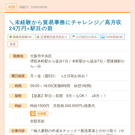
未読
掲載日
2026/08/06
＼未経験から貿易事務にチャレンジ／高月収
24万円×駅目の前
職種未経験OK
交通費別途支給あり
土日祝日が休み
WEB登録OK
派遣
大阪市中央区
勤務地
堺筋本町駅から徒歩1分／本町駅から徒歩7分／肥後橋駅か
ら---分
月～金（週5日） ※土日祝お休み！
曜日頻度
09:00～18:00(実働8時間 休憩1時間)
時間
【急募】即日～長期 9月～もOK！ ※8月～！
期間
時給1500円 月収例 240,000円+残業代
時給
交通費
全額支給
＊輸入書類の作成＆チェック＊配送業者とのやり取り（や
仕事内容