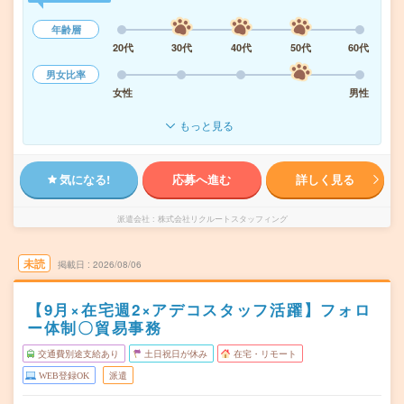
年齢層
20代
30代
40代
50代
60代
男女比率
女性
男性
もっと見る
気になる!
応募へ進む
詳しく見る
派遣会社
株式会社リクルートスタッフィング
未読
掲載日
2026/08/06
【9月×在宅週2×アデコスタッフ活躍】フォロ
ー体制〇貿易事務
交通費別途支給あり
土日祝日が休み
在宅・リモート
WEB登録OK
派遣