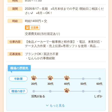
9:00～17:00
時間
2026/8/17～長期 ※5月末頃までの予定 /開始日ご相談くだ
期間
さい♪ ※8月～OK！
時給1400円＋交
時給
交通費
交通費支給(当社規定あり)
【食品メーカーで一般事務と軽作業】・電話、来客対応・
仕事内容
データ入力作業・売上伝票※専用ソフトを使用・商品…
ブランクOK / 英語力不要
応募資格
・なんらかの事務経験
職場の雰囲気
年齢層
20代
30代
40代
50代
60代
職場の様子
活気がある
しずか
もっと見る