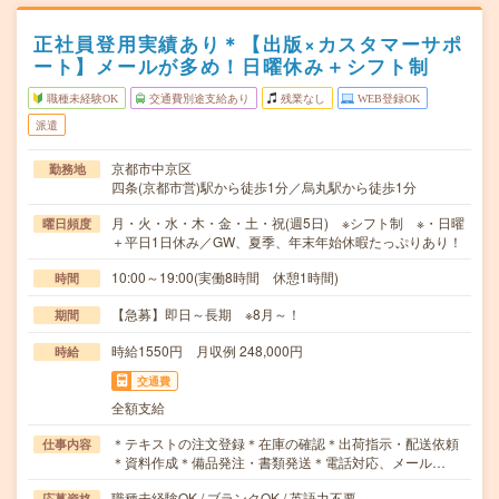
正社員登用実績あり＊【出版×カスタマーサポ
ート】メールが多め！日曜休み＋シフト制
職種未経験OK
交通費別途支給あり
残業なし
WEB登録OK
派遣
京都市中京区
勤務地
四条(京都市営)駅から徒歩1分／烏丸駅から徒歩1分
月・火・水・木・金・土・祝(週5日) ※シフト制 ※・日曜
曜日頻度
＋平日1日休み／GW、夏季、年末年始休暇たっぷりあり！
10:00～19:00(実働8時間 休憩1時間)
時間
【急募】即日～長期 ※8月～！
期間
時給1550円 月収例 248,000円
時給
交通費
全額支給
＊テキストの注文登録＊在庫の確認＊出荷指示・配送依頼
仕事内容
＊資料作成＊備品発注・書類発送＊電話対応、メール…
職種未経験OK / ブランクOK / 英語力不要
応募資格