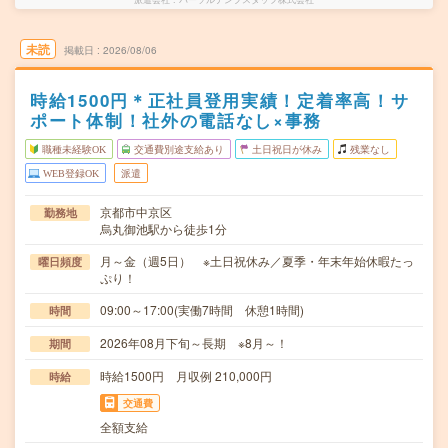
未読
掲載日
2026/08/06
時給1500円＊正社員登用実績！定着率高！サ
ポート体制！社外の電話なし×事務
職種未経験OK
交通費別途支給あり
土日祝日が休み
残業なし
WEB登録OK
派遣
京都市中京区
勤務地
烏丸御池駅から徒歩1分
月～金（週5日） ※土日祝休み／夏季・年末年始休暇たっ
曜日頻度
ぷり！
09:00～17:00(実働7時間 休憩1時間)
時間
2026年08月下旬～長期 ※8月～！
期間
時給1500円 月収例 210,000円
時給
交通費
全額支給