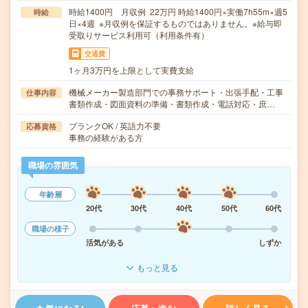
時給1400円 月収例 22万円 時給1400円×実働7h55m×週5
時給
日×4週 ※月収例を保証するものではありません。※給与即
受取りサービス利用可（利用条件有）
交通費
1ヶ月3万円を上限として実費支給
機械メーカー製造部門での事務サポート・出張手配・工事
仕事内容
書類作成・図面資料の準備・書類作成・電話対応・庶…
ブランクOK / 英語力不要
応募資格
事務の経験がある方
職場の雰囲気
年齢層
20代
30代
40代
50代
60代
職場の様子
活気がある
しずか
もっと見る