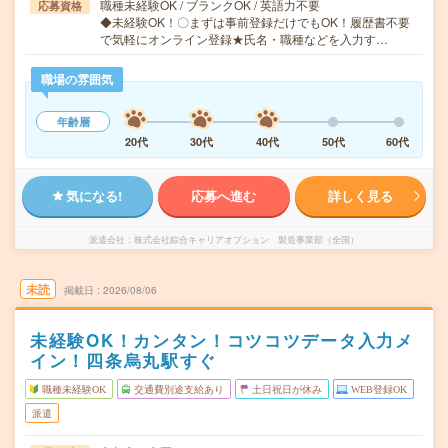
職種未経験OK / ブランクOK / 英語力不要
応募資格
◆未経験OK！〇まずは事前登録だけでもOK！履歴書不要
で気軽にオンライン登録★氏名・職種などを入力す…
職場の雰囲気
年齢層
20代
30代
40代
50代
60代
気になる!
応募へ進む
詳しく見る
派遣会社
株式会社綜合キャリアオプション 製造事業部（全国）
未読
掲載日
2026/08/06
未経験OK！カンタン！コツコツデータ入力メ
イン！四条烏丸駅すぐ
職種未経験OK
交通費別途支給あり
土日祝日が休み
WEB登録OK
派遣