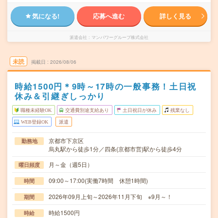
気になる!
応募へ進む
詳しく見る
派遣会社
マンパワーグループ株式会社
未読
掲載日
2026/08/06
時給1500円＊9時～17時の一般事務！土日祝
休み＆引継ぎしっかり
職種未経験OK
交通費別途支給あり
土日祝日が休み
残業なし
WEB登録OK
派遣
京都市下京区
勤務地
烏丸駅から徒歩1分／四条(京都市営)駅から徒歩4分
月～金（週5日）
曜日頻度
09:00～17:00(実働7時間 休憩1時間)
時間
2026年09月上旬～2026年11月下旬 ※9月～！
期間
時給1500円
時給