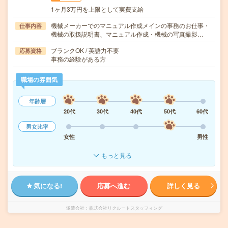
1ヶ月3万円を上限として実費支給
機械メーカーでのマニュアル作成メインの事務のお仕事・
仕事内容
機械の取扱説明書、マニュアル作成・機械の写真撮影…
ブランクOK / 英語力不要
応募資格
事務の経験がある方
職場の雰囲気
年齢層
20代
30代
40代
50代
60代
男女比率
女性
男性
もっと見る
気になる!
応募へ進む
詳しく見る
派遣会社
株式会社リクルートスタッフィング