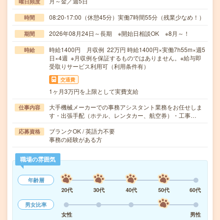
月～金／週5日
曜日頻度
08:20-17:00（休憩45分）実働7時間55分（残業少なめ！）
時間
2026年08月24日～長期 ※開始日相談OK ※8月～！
期間
時給1400円 月収例 22万円 時給1400円×実働7h55m×週5
時給
日×4週 ※月収例を保証するものではありません。※給与即
受取りサービス利用可（利用条件有）
交通費
1ヶ月3万円を上限として実費支給
大手機械メーカーでの事務アシスタント業務をお任せしま
仕事内容
す・出張手配（ホテル、レンタカー、航空券）・工事…
ブランクOK / 英語力不要
応募資格
事務の経験がある方
職場の雰囲気
年齢層
20代
30代
40代
50代
60代
男女比率
女性
男性