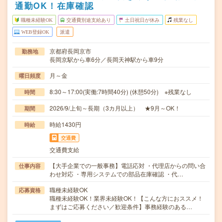
通勤OK！在庫確認
職種未経験OK
交通費別途支給あり
土日祝日が休み
残業なし
WEB登録OK
派遣
京都府長岡京市
勤務地
長岡京駅から車6分／長岡天神駅から車9分
月～金
曜日頻度
8:30～17:00(実働:7時間40分) (休憩50分) ※残業なし
時間
2026/9/上旬～長期（3カ月以上） ★9月～OK！
期間
時給1430円
時給
交通費
交通費支給
【大手企業での一般事務】電話応対 ・代理店からの問い合
仕事内容
わせ対応 ・専用システムでの部品在庫確認 ・代…
職種未経験OK
応募資格
職種未経験OK！業界未経験OK！【こんな方におススメ！
まずはご応募ください／歓迎条件】事務経験のある…