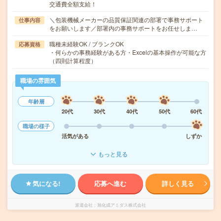
交通費全額支給！
＼包装機械メーカーの品質保証関連の部署で事務サポート
仕事内容
をお願いします／部署内の事務サポートをお任せしま…
職種未経験OK / ブランクOK
応募資格
・何らかの事務経験がある方・Excelの基本操作が可能な方
（四則計算程度）
職場の雰囲気
年齢層
20代
30代
40代
50代
60代
職場の様子
活気がある
しずか
もっと見る
気になる!
応募へ進む
詳しく見る
派遣会社
旭化成アミダス株式会社