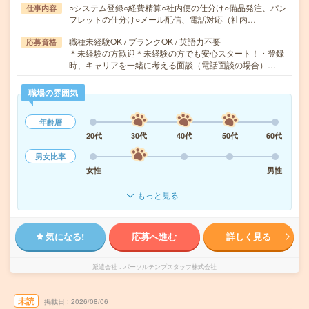
○システム登録○経費精算○社内便の仕分け○備品発注、パン
仕事内容
フレットの仕分け○メール配信、電話対応（社内…
職種未経験OK / ブランクOK / 英語力不要
応募資格
＊未経験の方歓迎＊未経験の方でも安心スタート！・登録
時、キャリアを一緒に考える面談（電話面談の場合）…
職場の雰囲気
年齢層
20代
30代
40代
50代
60代
男女比率
女性
男性
もっと見る
気になる!
応募へ進む
詳しく見る
派遣会社
パーソルテンプスタッフ株式会社
未読
掲載日
2026/08/06