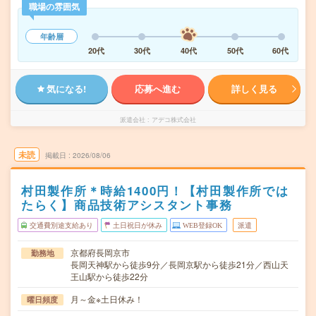
職場の雰囲気
年齢層
20代
30代
40代
50代
60代
気になる!
応募へ進む
詳しく見る
派遣会社
アデコ株式会社
未読
掲載日
2026/08/06
村田製作所＊時給1400円！【村田製作所では
たらく】商品技術アシスタント事務
交通費別途支給あり
土日祝日が休み
WEB登録OK
派遣
京都府長岡京市
勤務地
長岡天神駅から徒歩9分／長岡京駅から徒歩21分／西山天
王山駅から徒歩22分
月～金※土日休み！
曜日頻度