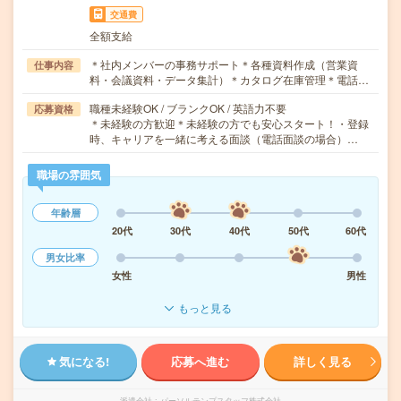
交通費
全額支給
＊社内メンバーの事務サポート＊各種資料作成（営業資
仕事内容
料・会議資料・データ集計）＊カタログ在庫管理＊電話…
職種未経験OK / ブランクOK / 英語力不要
応募資格
＊未経験の方歓迎＊未経験の方でも安心スタート！・登録
時、キャリアを一緒に考える面談（電話面談の場合）…
職場の雰囲気
年齢層
20代
30代
40代
50代
60代
男女比率
女性
男性
もっと見る
気になる!
応募へ進む
詳しく見る
派遣会社
パーソルテンプスタッフ株式会社