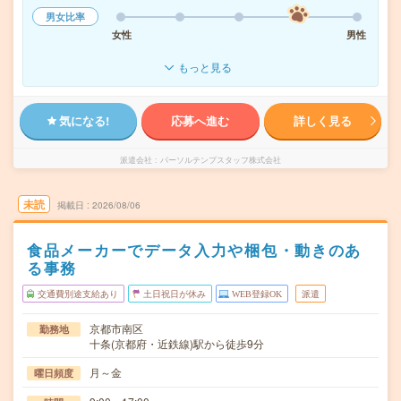
男女比率
女性
男性
もっと見る
気になる!
応募へ進む
詳しく見る
派遣会社
パーソルテンプスタッフ株式会社
未読
掲載日
2026/08/06
食品メーカーでデータ入力や梱包・動きのあ
る事務
交通費別途支給あり
土日祝日が休み
WEB登録OK
派遣
京都市南区
勤務地
十条(京都府・近鉄線)駅から徒歩9分
月～金
曜日頻度