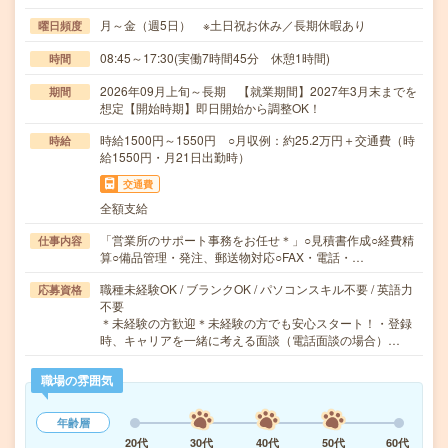
月～金（週5日） ※土日祝お休み／長期休暇あり
曜日頻度
08:45～17:30(実働7時間45分 休憩1時間)
時間
2026年09月上旬～長期 【就業期間】2027年3月末までを
期間
想定【開始時期】即日開始から調整OK！
時給1500円～1550円 ○月収例：約25.2万円＋交通費（時
時給
給1550円・月21日出勤時）
交通費
全額支給
「営業所のサポート事務をお任せ＊」○見積書作成○経費精
仕事内容
算○備品管理・発注、郵送物対応○FAX・電話・…
職種未経験OK / ブランクOK / パソコンスキル不要 / 英語力
応募資格
不要
＊未経験の方歓迎＊未経験の方でも安心スタート！・登録
時、キャリアを一緒に考える面談（電話面談の場合）…
職場の雰囲気
年齢層
20代
30代
40代
50代
60代