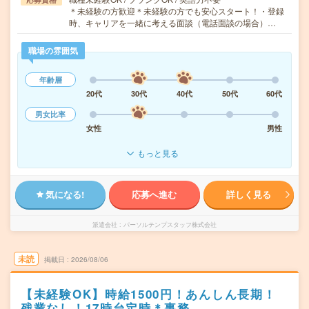
＊未経験の方歓迎＊未経験の方でも安心スタート！・登録
時、キャリアを一緒に考える面談（電話面談の場合）…
職場の雰囲気
年齢層
20代
30代
40代
50代
60代
男女比率
女性
男性
もっと見る
気になる!
応募へ進む
詳しく見る
派遣会社
パーソルテンプスタッフ株式会社
未読
掲載日
2026/08/06
【未経験OK】時給1500円！あんしん長期！
残業なし！17時台定時＊事務