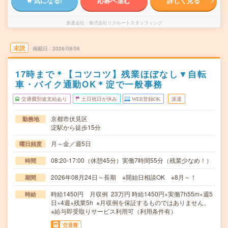
気になる!
応募へ進む
詳しく見る
派遣会社
株式会社リクルートスタッフィング
未読
掲載日
2026/08/06
17時まで＊【コツコツ】残業ほぼなし▼自転
車・バイク通勤OK＊淀で一般事務
交通費別途支給あり
土日祝日が休み
WEB登録OK
派遣
京都市伏見区
勤務地
淀駅から徒歩15分
月～金／週5日
曜日頻度
08:20-17:00（休憩45分）実働7時間55分（残業少なめ！）
時間
2026年08月24日～長期 ※開始日相談OK ※8月～！
期間
時給1450円 月収例 23万円 時給1450円×実働7h55m×週5
時給
日×4週+残業5h ※月収例を保証するものではありません。
※給与即受取りサービス利用可（利用条件有）
交通費