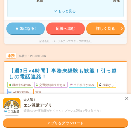
女性
男性
もっと見る
気になる!
応募へ進む
詳しく見る
派遣会社
パーソルテンプスタッフ株式会社
未読
掲載日
2026/08/06
【週3日×4時間】事務未経験も歓迎！引っ越
しの電話連絡！
職種未経験OK
交通費別途支給あり
土日祝日が休み
残業なし
WEB登録OK
派遣
大人気！
京都市西京区
勤務地
エン派遣アプリ
上桂駅から徒歩13分
派遣のお仕事情報がたくさん！プッシュ通知で受け取ろう！
月・水・金(週3日) ※平日週3日勤務で曜日相談OK！
曜日頻度
アプリをダウンロード
15:00～19:00(実働4時間 休憩なし)※15:00～20:00の間で
時間