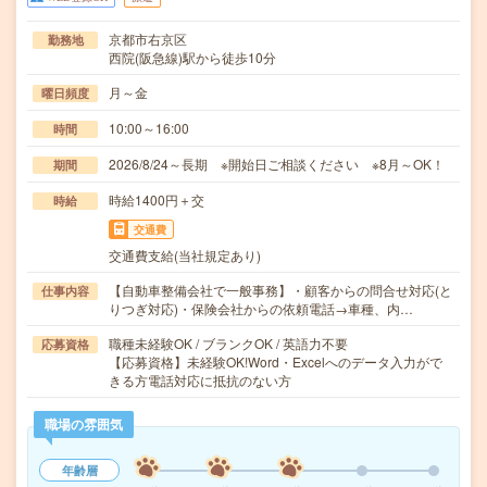
京都市右京区
勤務地
西院(阪急線)駅から徒歩10分
月～金
曜日頻度
10:00～16:00
時間
2026/8/24～長期 ※開始日ご相談ください ※8月～OK！
期間
時給1400円＋交
時給
交通費
交通費支給(当社規定あり)
【自動車整備会社で一般事務】・顧客からの問合せ対応(と
仕事内容
りつぎ対応)・保険会社からの依頼電話→車種、内…
職種未経験OK / ブランクOK / 英語力不要
応募資格
【応募資格】未経験OK!Word・Excelへのデータ入力がで
きる方電話対応に抵抗のない方
職場の雰囲気
年齢層