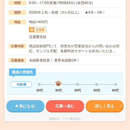
8:30～17:00(実働:7時間45分) (休憩45分)
時間
2026/9/上旬～長期（3カ月以上） ★9月～OK！
期間
時給1400円
時給
交通費
交通費支給
商品技術部門にて、得意先や営業担当からの問い合わせ対
仕事内容
応、サンプル手配、各種申請サポートを担当いただき…
未経験者歓迎！ 業界未経験OK！
応募資格
職場の雰囲気
年齢層
20代
30代
40代
50代
60代
気になる!
応募へ進む
詳しく見る
派遣会社
アデコ株式会社