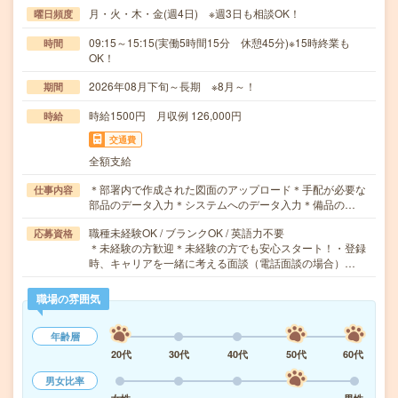
月・火・木・金(週4日) ※週3日も相談OK！
曜日頻度
09:15～15:15(実働5時間15分 休憩45分)※15時終業も
時間
OK！
2026年08月下旬～長期 ※8月～！
期間
時給1500円 月収例 126,000円
時給
交通費
全額支給
＊部署内で作成された図面のアップロード＊手配が必要な
仕事内容
部品のデータ入力＊システムへのデータ入力＊備品の…
職種未経験OK / ブランクOK / 英語力不要
応募資格
＊未経験の方歓迎＊未経験の方でも安心スタート！・登録
時、キャリアを一緒に考える面談（電話面談の場合）…
職場の雰囲気
年齢層
20代
30代
40代
50代
60代
男女比率