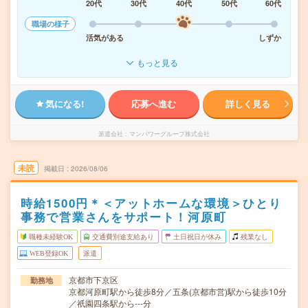
20代
30代
40代
50代
60代
職場の様子
活気がある
しずか
もっと見る
気になる!
応募へ進む
詳しく見る
派遣会社
マンパワーグループ株式会社
未読
掲載日
2026/08/06
時給1500円＊＜アットホームな環境＞ひとり
事務で営業さんをサポート！河原町
職種未経験OK
交通費別途支給あり
土日祝日が休み
残業なし
WEB登録OK
派遣
京都市下京区
勤務地
京都河原町駅から徒歩8分／五条(京都市営)駅から徒歩10分
／祇園四条駅から---分