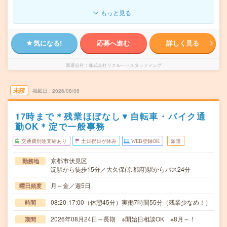
もっと見る
気になる!
応募へ進む
詳しく見る
派遣会社
株式会社リクルートスタッフィング
未読
掲載日
2026/08/06
17時まで＊残業ほぼなし▼自転車・バイク通
勤OK＊淀で一般事務
交通費別途支給あり
土日祝日が休み
WEB登録OK
派遣
京都市伏見区
勤務地
淀駅から徒歩15分／大久保(京都府)駅からバス24分
月～金／週5日
曜日頻度
08:20-17:00（休憩45分）実働7時間55分（残業少なめ！）
時間
2026年08月24日～長期 ※開始日相談OK ※8月～！
期間