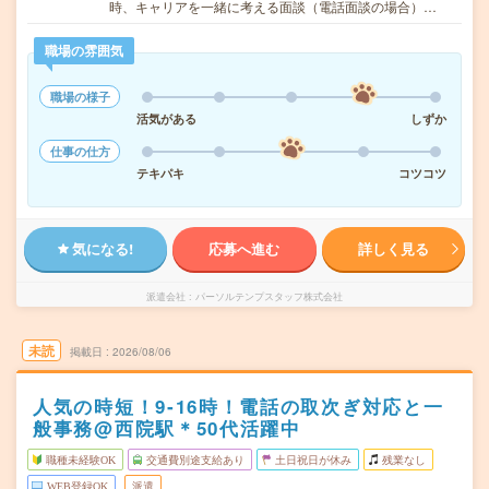
時、キャリアを一緒に考える面談（電話面談の場合）…
職場の雰囲気
職場の様子
活気がある
しずか
仕事の仕方
テキパキ
コツコツ
気になる!
応募へ進む
詳しく見る
派遣会社
パーソルテンプスタッフ株式会社
未読
掲載日
2026/08/06
人気の時短！9‐16時！電話の取次ぎ対応と一
般事務@西院駅＊50代活躍中
職種未経験OK
交通費別途支給あり
土日祝日が休み
残業なし
WEB登録OK
派遣