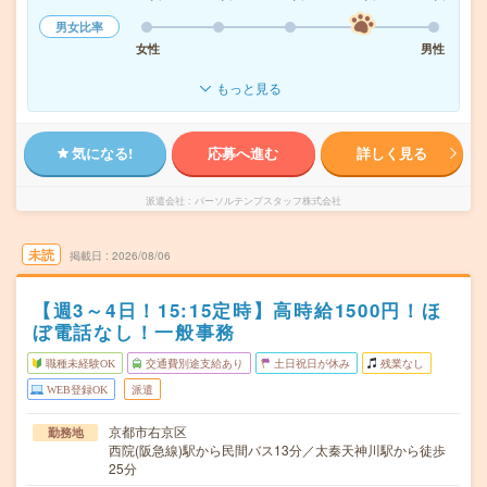
男女比率
女性
男性
もっと見る
気になる!
応募へ進む
詳しく見る
派遣会社
パーソルテンプスタッフ株式会社
未読
掲載日
2026/08/06
【週3～4日！15:15定時】高時給1500円！ほ
ぼ電話なし！一般事務
職種未経験OK
交通費別途支給あり
土日祝日が休み
残業なし
WEB登録OK
派遣
京都市右京区
勤務地
西院(阪急線)駅から民間バス13分／太秦天神川駅から徒歩
25分