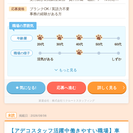
ブランクOK / 英語力不要
応募資格
事務の経験がある方
職場の雰囲気
年齢層
20代
30代
40代
50代
60代
職場の様子
活気がある
しずか
もっと見る
気になる!
応募へ進む
詳しく見る
派遣会社
株式会社リクルートスタッフィング
未読
掲載日
2026/08/06
【アデコスタッフ活躍中働きやすい職場】車