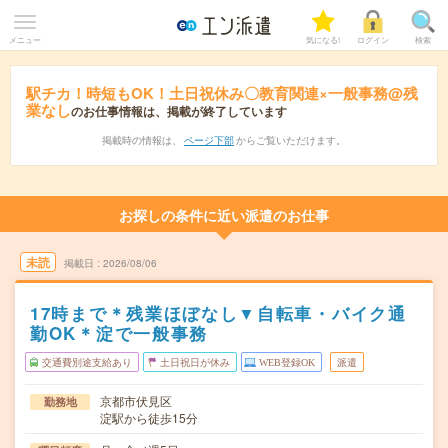
メニュー
気になる!
ログイン
検索
駅チカ！時短もOK！土日祝休み〇教育関連×一般事務@残
業なし
のお仕事情報は、掲載が終了しています
掲載時の情報は、
ページ下部
からご覧いただけます。
お探しの条件に近い派遣のお仕事
未読
掲載日
2026/08/06
17時まで＊残業ほぼなし▼自転車・バイク通
勤OK＊淀で一般事務
交通費別途支給あり
土日祝日が休み
WEB登録OK
派遣
京都市伏見区
勤務地
淀駅から徒歩15分