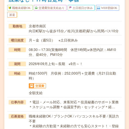
職種未経験OK
交通費別途支給あり
土日祝日が休み
WEB登録OK
派遣
京都市南区
勤務地
向日町駅から徒歩15分／桂川(京都府)駅から民間バス10分
月～金（週5日） ※土日祝休み
曜日頻度
08:30～17:30(実働8時間 休憩1時間)※休憩内訳：AM10
時間
分、昼40分、PM10分
2026年09月上旬～長期 ※9月～！
期間
時給1500円 月収例：252,000円＋交通費（月21日出勤
時給
時）
交通費
全額支給
＊電話・メール対応、来客対応＊役員秘書のサポート業務
仕事内容
＊スケジュール調整＊会議室予約・セッティング＊経…
職種未経験OK / ブランクOK / パソコンスキル不要 / 英語力
応募資格
不要
＊未経験の方歓迎＊未経験の方でも安心スタート！・登録