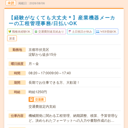
未読
掲載日
2026/08/06
【経験がなくても大丈夫＊】産業機器メーカ
ーの工程管理事務/日払いOK
職種未経験OK
交通費別途支給あり
土日祝日が休み
WEB登録OK
派遣
京都市伏見区
勤務地
淀駅から徒歩15分
月～金
曜日頻度
08:20～17:0009:00～17:40
時間
長期でお仕事できる方、大歓迎！
期間
時給1250円
時給
交通費
交通費規定内支給
機械開発に関わる工程管理、納期調整、積算、予算管理な
仕事内容
ど。決められたフォーマットへの入力や書類作成のお…