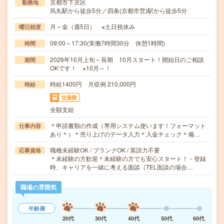
京都市下京区
勤務地
烏丸駅から徒歩5分／四条(京都市営)駅から徒歩5分
月～金（週5日） ※土日祝休み
曜日頻度
09:00～17:30(実働7時間30分 休憩1時間)
時間
2026年10月上旬～長期 10月スタート！開始日のご相談
期間
OKです！ ※10月～！
時給1400円 月収例 210,000円
時給
交通費
全額支給
＊申請書類の作成（専用システム使います！フォーマット
仕事内容
あり＊）＊売り上げのデータ入力＊入金チェック＊備…
職種未経験OK / ブランクOK / 英語力不要
応募資格
＊未経験の方歓迎＊未経験の方でも安心スタート！・登録
時、キャリアを一緒に考える面談（TEL面談の場合…
職場の雰囲気
年齢層
20代
30代
40代
50代
60代