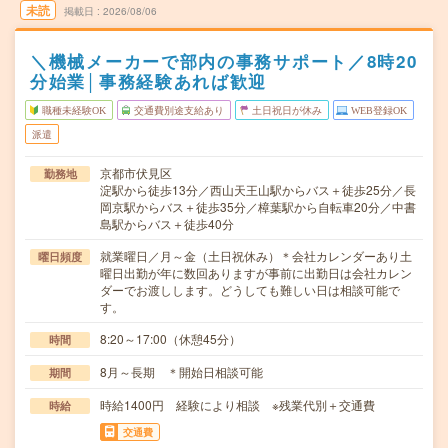
未読
掲載日
2026/08/06
＼機械メーカーで部内の事務サポート／8時20
分始業│事務経験あれば歓迎
職種未経験OK
交通費別途支給あり
土日祝日が休み
WEB登録OK
派遣
京都市伏見区
勤務地
淀駅から徒歩13分／西山天王山駅からバス＋徒歩25分／長
岡京駅からバス＋徒歩35分／樟葉駅から自転車20分／中書
島駅からバス＋徒歩40分
就業曜日／月～金（土日祝休み）＊会社カレンダーあり土
曜日頻度
曜日出勤が年に数回ありますが事前に出勤日は会社カレン
ダーでお渡しします。どうしても難しい日は相談可能で
す。
8:20～17:00（休憩45分）
時間
8月～長期 ＊開始日相談可能
期間
時給1400円 経験により相談 ※残業代別＋交通費
時給
交通費