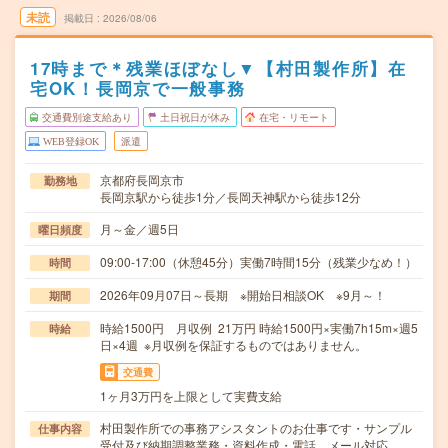
未読
掲載日
2026/08/06
17時まで＊残業ほぼなし▼【村田製作所】在
宅OK！長岡京で一般事務
交通費別途支給あり
土日祝日が休み
在宅・リモート
WEB登録OK
派遣
京都府長岡京市
勤務地
長岡京駅から徒歩1分／長岡天神駅から徒歩12分
月～金／週5日
曜日頻度
09:00-17:00（休憩45分）実働7時間15分（残業少なめ！）
時間
2026年09月07日～長期 ※開始日相談OK ※9月～！
期間
時給1500円 月収例 21万円 時給1500円×実働7h15m×週5
時給
日×4週 ※月収例を保証するものではありません。
交通費
1ヶ月3万円を上限として実費支給
村田製作所での事務アシスタントのお仕事です・サンプル
仕事内容
受付及び納期調整業務・資料作成・電話、メール対応…