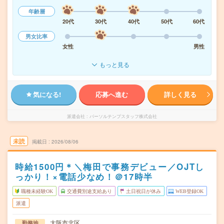
年齢層
20代
30代
40代
50代
60代
男女比率
女性
男性
もっと見る
気になる!
応募へ進む
詳しく見る
派遣会社
パーソルテンプスタッフ株式会社
未読
掲載日
2026/08/06
時給1500円＊＼梅田で事務デビュー／OJTし
っかり！×電話少なめ！＠17時半
職種未経験OK
交通費別途支給あり
土日祝日が休み
WEB登録OK
派遣
大阪市北区
勤務地