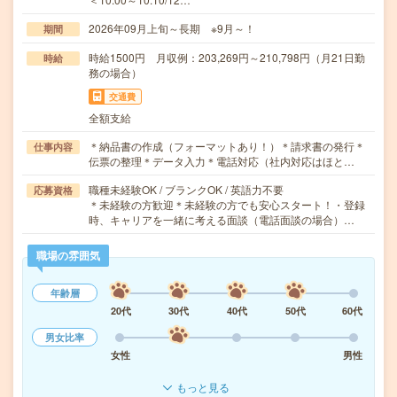
2026年09月上旬～長期 ※9月～！
期間
時給1500円 月収例：203,269円～210,798円（月21日勤
時給
務の場合）
交通費
全額支給
＊納品書の作成（フォーマットあり！）＊請求書の発行＊
仕事内容
伝票の整理＊データ入力＊電話対応（社内対応はほと…
職種未経験OK / ブランクOK / 英語力不要
応募資格
＊未経験の方歓迎＊未経験の方でも安心スタート！・登録
時、キャリアを一緒に考える面談（電話面談の場合）…
職場の雰囲気
年齢層
20代
30代
40代
50代
60代
男女比率
女性
男性
もっと見る