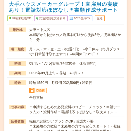
大手ハウスメーカーグループ！直雇用の実績
あり！電話対応ほぼなし＊書類作成サポート
職種未経験OK
交通費別途支給あり
WEB登録OK
派遣
大阪市中央区
勤務地
本町駅から徒歩4分／堺筋本町駅から徒歩3分／淀屋橋駅か
ら---分
月・火・木・金・土・祝(週5日) ※水日休み（毎月プラス
曜日頻度
で1日希望休取れます☆）※年間休日121日！
09:15～17:45(実働7時間30分 休憩1時間)
時間
2026年09月上旬～長期 ※9月～！
期間
時給1550円 月収例 232,500円+残業代
時給
交通費
全額支給
＊申請するための必要資料のコピー・チェック＊申請デー
仕事内容
タ入力＊資料作成＊電話対応（ほぼなし＊取次メイン…
職種未経験OK / ブランクOK / 英語力不要
応募資格
＊未経験の方歓迎＊未経験の方でも安心スタート！・登録
時、キャリアを一緒に考える面談（電話面談の場合）…