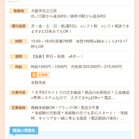
大阪市住之江区
勤務地
住ノ江駅から徒歩8分／細井川駅から徒歩8分
月～金・土・日・祝(週5日) ※シフト制 ※シフト相談でき
曜日頻度
ます♪土日休みでもOK！
10:00～18:00(実働7時間 休憩1時間)※朝ゆっくり♪10-17
時間
時もOK
【急募】即日～長期 ※8月～！
期間
時給1450円～1500円 月収例 203,000円～210,000円
時給
交通費
全額支給
＊大手ECサイトでの注文確認＊商品の出荷指示＊入金確認
仕事内容
※専用システムなので、入力できればOK○＊電話…
職種未経験OK / ブランクOK / 英語力不要
応募資格
＊未経験の方歓迎＊未経験の方でも安心スタート！・登録
時、キャリアを一緒に考える面談（電話面談の場合）…
職場の雰囲気