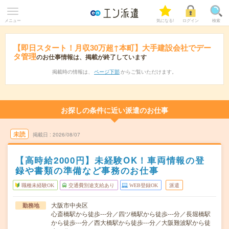
メニュー
気になる!
ログイン
検索
【即日スタート！月収30万超↑本町】大手建設会社でデー
タ管理
のお仕事情報は、掲載が終了しています
掲載時の情報は、
ページ下部
からご覧いただけます。
お探しの条件に近い派遣のお仕事
未読
掲載日
2026/08/07
【高時給2000円】未経験OK！車両情報の登
録や書類の準備など事務のお仕事
職種未経験OK
交通費別途支給あり
WEB登録OK
派遣
大阪市中央区
勤務地
心斎橋駅から徒歩---分／四ツ橋駅から徒歩---分／長堀橋駅
から徒歩---分／西大橋駅から徒歩---分／大阪難波駅から徒