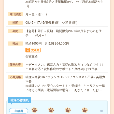
本町駅から徒歩3分／淀屋橋駅から---分／堺筋本町駅から--
-分
月～金（週5日）
曜日頻度
08:45～17:45(実働8時間 休憩1時間)
時間
【急募】即日～長期 期間限定2027年3月末までのお仕
期間
事！ ※8月～！
時給1650円 月収例 264,000円
時給
交通費
全額支給
＊データ入力、伝票入力＊電話の取次ぎ（少なめです！）
仕事内容
＊来客対応＊資料作成のサポート＊庶務※頼まれ仕事…
職種未経験OK / ブランクOK / パソコンスキル不要 / 英語力
応募資格
不要
未経験の方でも安心スタート！・登録時、キャリアを一緒
に考える面談（電話面談の場合）・あなたに合ったお…
職場の雰囲気
年齢層