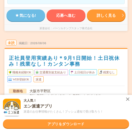
気になる!
応募へ進む
詳しく見る
派遣会社
パーソルテンプスタッフ株式会社
未読
掲載日
2026/08/06
正社員登用実績あり＊9月1日開始！土日祝休
み！残業なし！カンタン事務
職種未経験OK
交通費別途支給あり
土日祝日が休み
残業なし
WEB登録OK
派遣
大阪市平野区
勤務地
新加美駅から徒歩10分／加美駅から徒歩10分
大人気！
月～金（週5日）
エン派遣アプリ
曜日頻度
派遣のお仕事情報がたくさん！プッシュ通知で受け取ろう！
09:00～17:05(実働7時間 休憩1時間05分)※10時からと15
時間
時から110分ずつ休憩あり …
アプリをダウンロード
2026年09月上旬～長期 産育休の為、1年ぐらいだが延長
期間