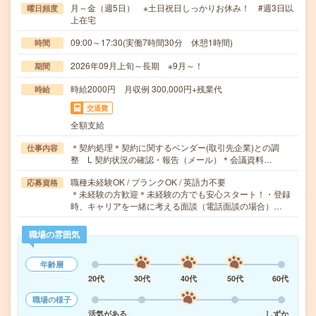
月～金（週5日） ※土日祝日しっかりお休み！ #週3日以
曜日頻度
上在宅
09:00～17:30(実働7時間30分 休憩1時間)
時間
2026年09月上旬～長期 ※9月～！
期間
時給2000円 月収例 300,000円+残業代
時給
交通費
全額支給
＊契約処理＊契約に関するベンダー(取引先企業)との調
仕事内容
整 L 契約状況の確認・報告（メール）＊会議資料…
職種未経験OK / ブランクOK / 英語力不要
応募資格
＊未経験の方歓迎＊未経験の方でも安心スタート！・登録
時、キャリアを一緒に考える面談（電話面談の場合）…
職場の雰囲気
年齢層
20代
30代
40代
50代
60代
職場の様子
活気がある
しずか