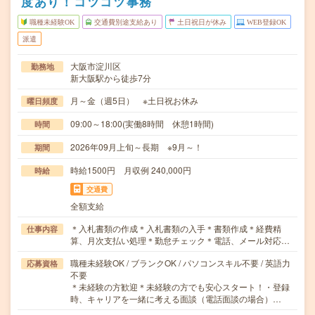
度あり！コツコツ事務
職種未経験OK
交通費別途支給あり
土日祝日が休み
WEB登録OK
派遣
大阪市淀川区
勤務地
新大阪駅から徒歩7分
月～金（週5日） ※土日祝お休み
曜日頻度
09:00～18:00(実働8時間 休憩1時間)
時間
2026年09月上旬～長期 ※9月～！
期間
時給1500円 月収例 240,000円
時給
交通費
全額支給
＊入札書類の作成＊入札書類の入手＊書類作成＊経費精
仕事内容
算、月次支払い処理＊勤怠チェック＊電話、メール対応…
職種未経験OK / ブランクOK / パソコンスキル不要 / 英語力
応募資格
不要
＊未経験の方歓迎＊未経験の方でも安心スタート！・登録
時、キャリアを一緒に考える面談（電話面談の場合）…