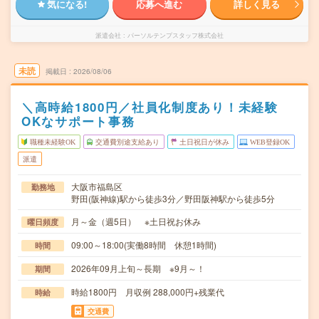
気になる!
応募へ進む
詳しく見る
派遣会社
パーソルテンプスタッフ株式会社
未読
掲載日
2026/08/06
＼高時給1800円／社員化制度あり！未経験
OKなサポート事務
職種未経験OK
交通費別途支給あり
土日祝日が休み
WEB登録OK
派遣
大阪市福島区
勤務地
野田(阪神線)駅から徒歩3分／野田阪神駅から徒歩5分
月～金（週5日） ※土日祝お休み
曜日頻度
09:00～18:00(実働8時間 休憩1時間)
時間
2026年09月上旬～長期 ※9月～！
期間
時給1800円 月収例 288,000円+残業代
時給
交通費