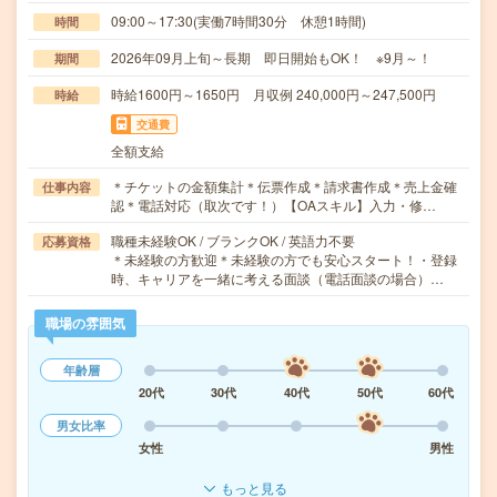
09:00～17:30(実働7時間30分 休憩1時間)
時間
2026年09月上旬～長期 即日開始もOK！ ※9月～！
期間
時給1600円～1650円 月収例 240,000円～247,500円
時給
交通費
全額支給
＊チケットの金額集計＊伝票作成＊請求書作成＊売上金確
仕事内容
認＊電話対応（取次です！）【OAスキル】入力・修…
職種未経験OK / ブランクOK / 英語力不要
応募資格
＊未経験の方歓迎＊未経験の方でも安心スタート！・登録
時、キャリアを一緒に考える面談（電話面談の場合）…
職場の雰囲気
年齢層
20代
30代
40代
50代
60代
男女比率
女性
男性
もっと見る