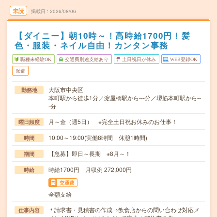
未読
掲載日
2026/08/06
【ダイニー】朝10時～！高時給1700円！髪
色・服装・ネイル自由！カンタン事務
職種未経験OK
交通費別途支給あり
土日祝日が休み
WEB登録OK
派遣
大阪市中央区
勤務地
本町駅から徒歩1分／淀屋橋駅から---分／堺筋本町駅から--
-分
月～金（週5日） ※完全土日祝お休みのお仕事！
曜日頻度
10:00～19:00(実働8時間 休憩1時間)
時間
【急募】即日～長期 ※8月～！
期間
時給1700円 月収例 272,000円
時給
交通費
全額支給
＊請求書・見積書の作成→飲食店からの問い合わせ対応メ
仕事内容