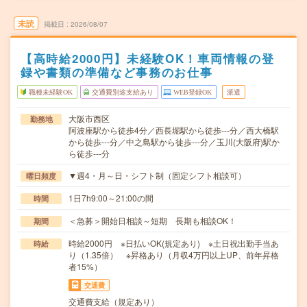
未読
掲載日
2026/08/07
【高時給2000円】未経験OK！車両情報の登
録や書類の準備など事務のお仕事
職種未経験OK
交通費別途支給あり
WEB登録OK
派遣
大阪市西区
勤務地
阿波座駅から徒歩4分／西長堀駅から徒歩---分／西大橋駅
から徒歩---分／中之島駅から徒歩---分／玉川(大阪府)駅か
ら徒歩---分
▼週4・月～日・シフト制（固定シフト相談可）
曜日頻度
1日7h9:00～21:00の間
時間
＜急募＞開始日相談～短期 長期も相談OK！
期間
時給2000円 ※日払いOK(規定あり) ※土日祝出勤手当あ
時給
り（1.35倍） ※昇格あり（月収4万円以上UP、前年昇格
者15%）
交通費
交通費支給（規定あり）