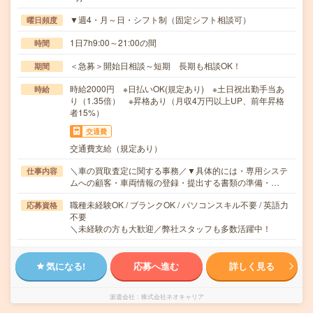
▼週4・月～日・シフト制（固定シフト相談可）
曜日頻度
1日7h9:00～21:00の間
時間
＜急募＞開始日相談～短期 長期も相談OK！
期間
時給2000円 ※日払いOK(規定あり) ※土日祝出勤手当あ
時給
り（1.35倍） ※昇格あり（月収4万円以上UP、前年昇格
者15%）
交通費
交通費支給（規定あり）
＼車の買取査定に関する事務／▼具体的には・専用システ
仕事内容
ムへの顧客・車両情報の登録・提出する書類の準備・…
職種未経験OK / ブランクOK / パソコンスキル不要 / 英語力
応募資格
不要
＼未経験の方も大歓迎／弊社スタッフも多数活躍中！
気になる!
応募へ進む
詳しく見る
派遣会社
株式会社ネオキャリア