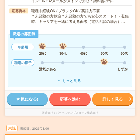
イン:LINEやメールがメインで安心＊契約書の作…
職種未経験OK / ブランクOK / 英語力不要
応募資格
＊未経験の方歓迎＊未経験の方でも安心スタート！・登録
時、キャリアを一緒に考える面談（電話面談の場合）…
職場の雰囲気
年齢層
20代
30代
40代
50代
60代
職場の様子
活気がある
しずか
もっと見る
気になる!
応募へ進む
詳しく見る
派遣会社
パーソルテンプスタッフ株式会社
未読
掲載日
2026/08/06