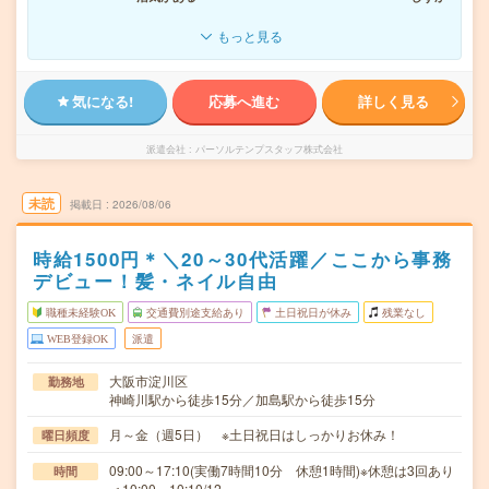
もっと見る
気になる!
応募へ進む
詳しく見る
派遣会社
パーソルテンプスタッフ株式会社
未読
掲載日
2026/08/06
時給1500円＊＼20～30代活躍／ここから事務
デビュー！髪・ネイル自由
職種未経験OK
交通費別途支給あり
土日祝日が休み
残業なし
WEB登録OK
派遣
大阪市淀川区
勤務地
神崎川駅から徒歩15分／加島駅から徒歩15分
月～金（週5日） ※土日祝日はしっかりお休み！
曜日頻度
09:00～17:10(実働7時間10分 休憩1時間)※休憩は3回あり
時間
＜10:00～10:10/12…