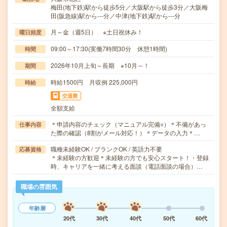
梅田(地下鉄)駅から徒歩5分／大阪駅から徒歩3分／大阪梅
田(阪急線)駅から---分／中津(地下鉄)駅から---分
月～金（週5日） ※土日祝休み！
曜日頻度
09:00～17:30(実働7時間30分 休憩1時間)
時間
2026年10月上旬～長期 ※10月～！
期間
時給1500円 月収例 225,000円
時給
交通費
全額支給
＊申請内容のチェック（マニュアル完備○）＊不備があっ
仕事内容
た際の確認（8割がメール対応！）＊データの入力＊…
職種未経験OK / ブランクOK / 英語力不要
応募資格
＊未経験の方歓迎＊未経験の方でも安心スタート！・登録
時、キャリアを一緒に考える面談（電話面談の場合）…
職場の雰囲気
年齢層
20代
30代
40代
50代
60代