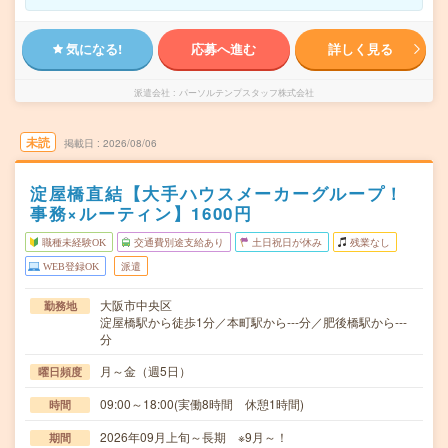
気になる!
応募へ進む
詳しく見る
派遣会社
パーソルテンプスタッフ株式会社
未読
掲載日
2026/08/06
淀屋橋直結【大手ハウスメーカーグループ！
事務×ルーティン】1600円
職種未経験OK
交通費別途支給あり
土日祝日が休み
残業なし
WEB登録OK
派遣
大阪市中央区
勤務地
淀屋橋駅から徒歩1分／本町駅から---分／肥後橋駅から---
分
月～金（週5日）
曜日頻度
09:00～18:00(実働8時間 休憩1時間)
時間
2026年09月上旬～長期 ※9月～！
期間