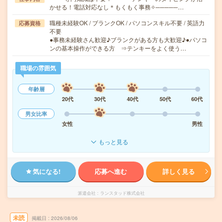
かせる！電話対応なし＊もくもく事務✧─────…
職種未経験OK / ブランクOK / パソコンスキル不要 / 英語力
応募資格
不要
●事務未経験さん歓迎♪ブランクがある方も大歓迎♪●パソコ
ンの基本操作ができる方 ⇒テンキーをよく使う…
職場の雰囲気
年齢層
20代
30代
40代
50代
60代
男女比率
女性
男性
もっと見る
気になる!
応募へ進む
詳しく見る
派遣会社
ランスタッド株式会社
未読
掲載日
2026/08/06