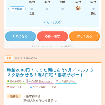
20代
30代
40代
50代
60代
男女比率
女性
男性
もっと見る
気になる!
応募へ進む
詳しく見る
派遣会社
パーソルテンプスタッフ株式会社
未読
掲載日
2026/08/06
時給2000円＊＼まだ間にあう9月／マルチタ
スク活かせる！週3在宅＊部署サポート
職種未経験OK
交通費別途支給あり
土日祝日が休み
在宅・リモート
WEB登録OK
派遣
大阪市都島区
勤務地
京橋(大阪府)駅から徒歩5分