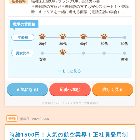
職種未経験OK / ブランクOK / 英語力不要
応募資格
＊未経験の方歓迎＊未経験の方でも安心スタート！・登録
時、キャリアを一緒に考える面談（電話面談の場合）…
職場の雰囲気
年齢層
20代
30代
40代
50代
60代
男女比率
女性
男性
もっと見る
気になる!
応募へ進む
詳しく見る
派遣会社
パーソルテンプスタッフ株式会社
未読
掲載日
2026/08/06
時給1500円！人気の航空業界！正社員登用制