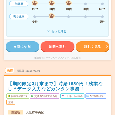
年齢層
20代
30代
40代
50代
60代
男女比率
女性
男性
もっと見る
気になる!
応募へ進む
詳しく見る
派遣会社
パーソルテンプスタッフ株式会社
未読
掲載日
2026/08/06
【期間限定3月末まで】時給1650円！残業な
し＊データ入力などカンタン事務！
職種未経験OK
交通費別途支給あり
土日祝日が休み
WEB登録OK
派遣
大阪市中央区
勤務地