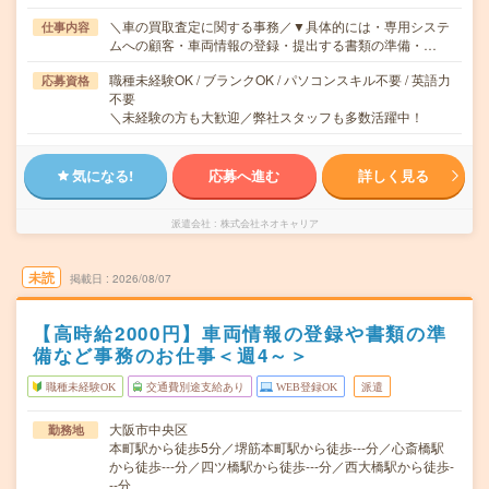
＼車の買取査定に関する事務／▼具体的には・専用システ
仕事内容
ムへの顧客・車両情報の登録・提出する書類の準備・…
職種未経験OK / ブランクOK / パソコンスキル不要 / 英語力
応募資格
不要
＼未経験の方も大歓迎／弊社スタッフも多数活躍中！
気になる!
応募へ進む
詳しく見る
派遣会社
株式会社ネオキャリア
未読
掲載日
2026/08/07
【高時給2000円】車両情報の登録や書類の準
備など事務のお仕事＜週4～＞
職種未経験OK
交通費別途支給あり
WEB登録OK
派遣
大阪市中央区
勤務地
本町駅から徒歩5分／堺筋本町駅から徒歩---分／心斎橋駅
から徒歩---分／四ツ橋駅から徒歩---分／西大橋駅から徒歩-
--分