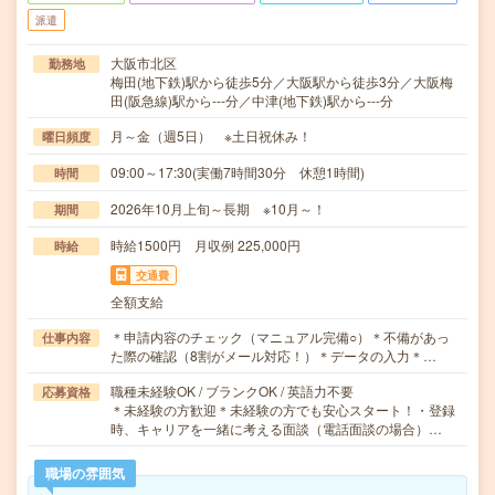
派遣
大阪市北区
勤務地
梅田(地下鉄)駅から徒歩5分／大阪駅から徒歩3分／大阪梅
田(阪急線)駅から---分／中津(地下鉄)駅から---分
月～金（週5日） ※土日祝休み！
曜日頻度
09:00～17:30(実働7時間30分 休憩1時間)
時間
2026年10月上旬～長期 ※10月～！
期間
時給1500円 月収例 225,000円
時給
交通費
全額支給
＊申請内容のチェック（マニュアル完備○）＊不備があっ
仕事内容
た際の確認（8割がメール対応！）＊データの入力＊…
職種未経験OK / ブランクOK / 英語力不要
応募資格
＊未経験の方歓迎＊未経験の方でも安心スタート！・登録
時、キャリアを一緒に考える面談（電話面談の場合）…
職場の雰囲気