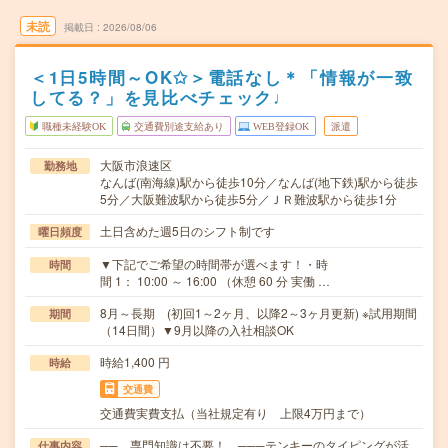
未読
掲載日
2026/08/06
＜1日5時間～OK✩＞電話なし＊「情報が一致
してる？」を見比べチェック♩
職種未経験OK
交通費別途支給あり
WEB登録OK
派遣
大阪市浪速区
勤務地
なんば(南海線)駅から徒歩10分／なんば(地下鉄)駅から徒歩
5分／大阪難波駅から徒歩5分／ＪＲ難波駅から徒歩1分
土日含めた週5日のシフト制です
曜日頻度
▼下記でご希望の時間帯が選べます！・時
時間
間 1： 10:00 ～ 16:00 （休憩 60 分 実働 …
8月～長期 (初回1～2ヶ月、以降2～3ヶ月更新) ※試用期間
期間
（14日間）▼9月以降の入社相談OK
時給1,400 円
時給
交通費
交通費実費支払（当社規定有り 上限4万円まで）
── 専門知識は不要！ ───テンキーのタイピングが活
仕事内容