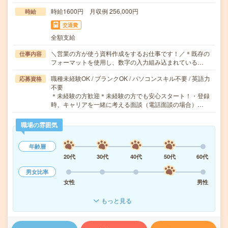
時給1600円 月収例 256,000円
時給
交通費
全額支給
＼営業の方が使う資料作成をするお仕事です！／＊既存の
仕事内容
フォーマットを使用し、数字の入力組み込まれている…
職種未経験OK / ブランクOK / パソコンスキル不要 / 英語力
応募資格
不要
＊未経験の方歓迎＊未経験の方でも安心スタート！・登録
時、キャリアを一緒に考える面談（電話面談の場合）…
職場の雰囲気
年齢層
20代
30代
40代
50代
60代
男女比率
女性
男性
もっと見る