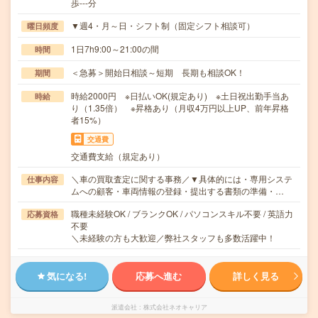
歩---分
▼週4・月～日・シフト制（固定シフト相談可）
曜日頻度
1日7h9:00～21:00の間
時間
＜急募＞開始日相談～短期 長期も相談OK！
期間
時給2000円 ※日払いOK(規定あり) ※土日祝出勤手当あ
時給
り（1.35倍） ※昇格あり（月収4万円以上UP、前年昇格
者15%）
交通費
交通費支給（規定あり）
＼車の買取査定に関する事務／▼具体的には・専用システ
仕事内容
ムへの顧客・車両情報の登録・提出する書類の準備・…
職種未経験OK / ブランクOK / パソコンスキル不要 / 英語力
応募資格
不要
＼未経験の方も大歓迎／弊社スタッフも多数活躍中！
気になる!
応募へ進む
詳しく見る
派遣会社
株式会社ネオキャリア