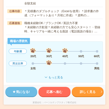
全額支給
＊見積書のダブルチェック（Excelを使用）＊請求書の作
仕事内容
成 （フォーマットあり＊月初に作成）＊資料の…
職種未経験OK / ブランクOK / 英語力不要
応募資格
＊未経験の方歓迎＊未経験の方でも安心スタート！・登録
時、キャリアを一緒に考える面談（電話面談の場合）…
職場の雰囲気
年齢層
20代
30代
40代
50代
60代
男女比率
女性
男性
もっと見る
気になる!
応募へ進む
詳しく見る
派遣会社
パーソルテンプスタッフ株式会社