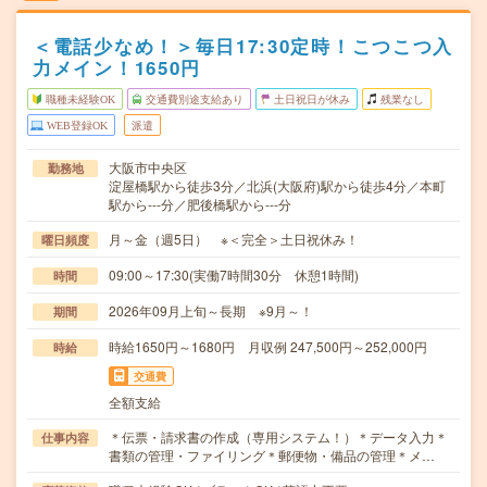
＜電話少なめ！＞毎日17:30定時！こつこつ入
力メイン！1650円
職種未経験OK
交通費別途支給あり
土日祝日が休み
残業なし
WEB登録OK
派遣
大阪市中央区
勤務地
淀屋橋駅から徒歩3分／北浜(大阪府)駅から徒歩4分／本町
駅から---分／肥後橋駅から---分
月～金（週5日） ※＜完全＞土日祝休み！
曜日頻度
09:00～17:30(実働7時間30分 休憩1時間)
時間
2026年09月上旬～長期 ※9月～！
期間
時給1650円～1680円 月収例 247,500円～252,000円
時給
交通費
全額支給
＊伝票・請求書の作成（専用システム！）＊データ入力＊
仕事内容
書類の管理・ファイリング＊郵便物・備品の管理＊メ…