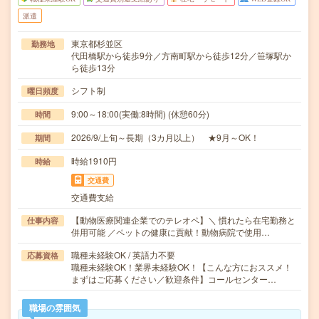
派遣
東京都杉並区
勤務地
代田橋駅から徒歩9分／方南町駅から徒歩12分／笹塚駅か
ら徒歩13分
シフト制
曜日頻度
9:00～18:00(実働:8時間) (休憩60分)
時間
2026/9/上旬～長期（3カ月以上） ★9月～OK！
期間
時給1910円
時給
交通費
交通費支給
【動物医療関連企業でのテレオペ】＼ 慣れたら在宅勤務と
仕事内容
併用可能 ／ペットの健康に貢献！動物病院で使用…
職種未経験OK / 英語力不要
応募資格
職種未経験OK！業界未経験OK！【こんな方におススメ！
まずはご応募ください／歓迎条件】コールセンター…
職場の雰囲気