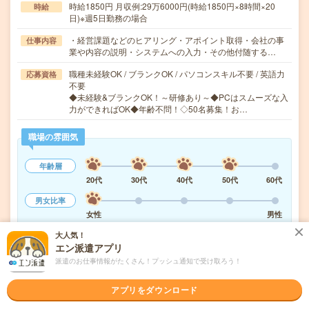
時給1850円 月収例:29万6000円(時給1850円×8時間×20
時給
日)※週5日勤務の場合
・経営課題などのヒアリング・アポイント取得・会社の事
仕事内容
業や内容の説明・システムへの入力・その他付随する…
職種未経験OK / ブランクOK / パソコンスキル不要 / 英語力
応募資格
不要
◆未経験&ブランクOK！～研修あり～◆PCはスムーズな入
力ができればOK◆年齢不問！◇50名募集！お…
職場の雰囲気
年齢層
20代
30代
40代
50代
60代
男女比率
女性
男性
大人気！
もっと見る
エン派遣アプリ
派遣のお仕事情報がたくさん！プッシュ通知で受け取ろう！
気になる!
応募へ進む
詳しく見る
アプリをダウンロード