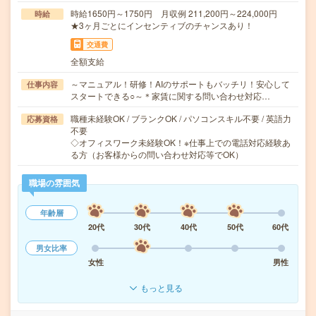
時給1650円～1750円 月収例 211,200円～224,000円
時給
★3ヶ月ごとにインセンティブのチャンスあり！
交通費
全額支給
～マニュアル！研修！AIのサポートもバッチリ！安心して
仕事内容
スタートできる○～＊家賃に関する問い合わせ対応…
職種未経験OK / ブランクOK / パソコンスキル不要 / 英語力
応募資格
不要
◇オフィスワーク未経験OK！※仕事上での電話対応経験あ
る方（お客様からの問い合わせ対応等でOK）
職場の雰囲気
年齢層
20代
30代
40代
50代
60代
男女比率
女性
男性
もっと見る