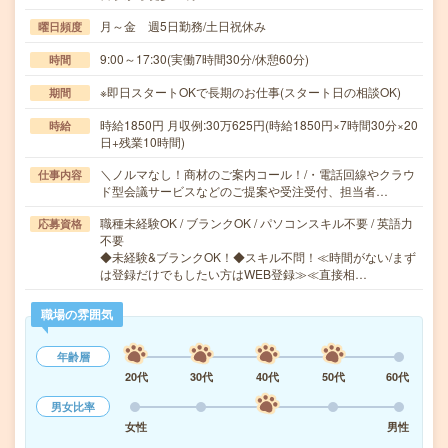
月～金 週5日勤務/土日祝休み
曜日頻度
9:00～17:30(実働7時間30分/休憩60分)
時間
※即日スタートOKで長期のお仕事(スタート日の相談OK)
期間
時給1850円 月収例:30万625円(時給1850円×7時間30分×20
時給
日+残業10時間)
＼ノルマなし！商材のご案内コール！/・電話回線やクラウ
仕事内容
ド型会議サービスなどのご提案や受注受付、担当者…
職種未経験OK / ブランクOK / パソコンスキル不要 / 英語力
応募資格
不要
◆未経験&ブランクOK！◆スキル不問！≪時間がない/まず
は登録だけでもしたい方はWEB登録≫≪直接相…
職場の雰囲気
年齢層
20代
30代
40代
50代
60代
男女比率
女性
男性