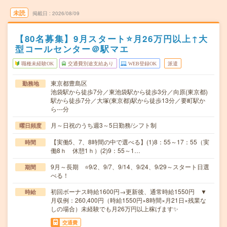
未読
掲載日
2026/08/09
【80名募集】9月スタート⭐月26万円以上↑大
型コールセンター＠駅マエ
職種未経験OK
交通費別途支給あり
WEB登録OK
派遣
東京都豊島区
勤務地
池袋駅から徒歩7分／東池袋駅から徒歩3分／向原(東京都)
駅から徒歩7分／大塚(東京都)駅から徒歩13分／要町駅か
ら---分
月～日祝のうち週3～5日勤務/シフト制
曜日頻度
【実働5、7、8時間の中で選べる】(1)8：55～17：55（実
時間
働8ｈ 休憩1ｈ）(2)9：55～1…
9月～長期 ⭐9/2、9/7、9/14、9/24、9/29～スタート日選
期間
べる！
初回ボーナス時給1600円→更新後、通常時給1550円 ▼
時給
月収例：260,400円（時給1550円×8時間×月21日×残業な
しの場合）未経験でも月26万円以上稼げます✨
交通費