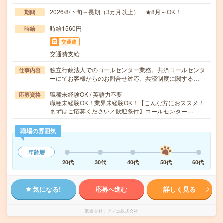
2026/8/下旬～長期（3カ月以上） ★8月～OK！
期間
時給1560円
時給
交通費
交通費支給
独立行政法人でのコールセンター業務。共済コールセンタ
仕事内容
ーにてお客様からのお問合せ対応、共済制度に関する…
職種未経験OK / 英語力不要
応募資格
職種未経験OK！業界未経験OK！【こんな方におススメ！
まずはご応募ください／歓迎条件】コールセンター…
職場の雰囲気
年齢層
20代
30代
40代
50代
60代
気になる!
応募へ進む
詳しく見る
派遣会社
アデコ株式会社