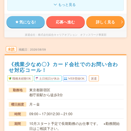
もっと見る
気になる!
応募へ進む
詳しく見る
派遣会社
株式会社綜合キャリアオプション オフィスワーク事業部
未読
掲載日
2026/08/09
《残業少なめ〇》カード会社でのお問い合わ
せ対応コール！
職種未経験OK
土日祝日が休み
WEB登録OK
派遣
東京都新宿区
勤務地
都庁前駅から徒歩3分
月～金
曜日頻度
09:00～17:3012:30～21:00
時間
10月スタート予定で長期勤務のお仕事です。 ※勤務開始
期間
日はご相談下さい。