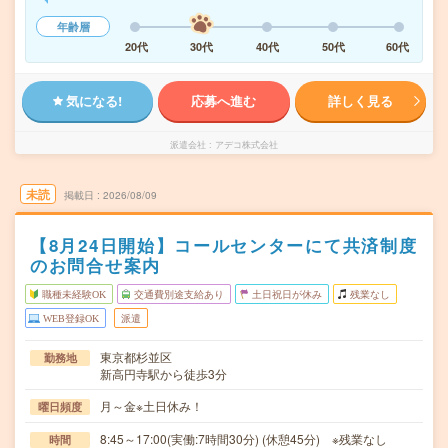
年齢層
20代
30代
40代
50代
60代
気になる!
応募へ進む
詳しく見る
派遣会社
アデコ株式会社
未読
掲載日
2026/08/09
【8月24日開始】コールセンターにて共済制度
のお問合せ案内
職種未経験OK
交通費別途支給あり
土日祝日が休み
残業なし
WEB登録OK
派遣
東京都杉並区
勤務地
新高円寺駅から徒歩3分
月～金※土日休み！
曜日頻度
8:45～17:00(実働:7時間30分) (休憩45分) ※残業なし
時間