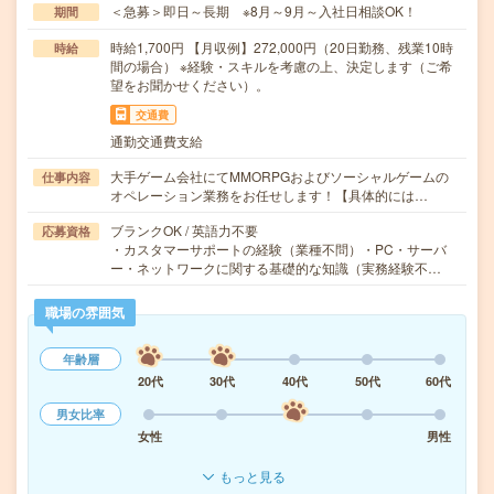
＜急募＞即日～長期 ※8月～9月～入社日相談OK！
期間
時給1,700円 【月収例】272,000円（20日勤務、残業10時
時給
間の場合） ※経験・スキルを考慮の上、決定します（ご希
望をお聞かせください）。
交通費
通勤交通費支給
大手ゲーム会社にてMMORPGおよびソーシャルゲームの
仕事内容
オペレーション業務をお任せします！【具体的には…
ブランクOK / 英語力不要
応募資格
・カスタマーサポートの経験（業種不問）・PC・サーバ
ー・ネットワークに関する基礎的な知識（実務経験不…
職場の雰囲気
年齢層
20代
30代
40代
50代
60代
男女比率
女性
男性
もっと見る