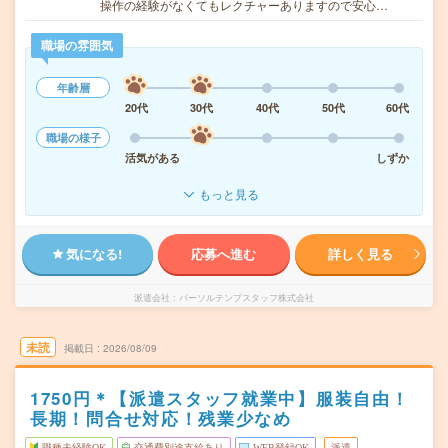
操作の経験がなくてもレクチャーありますので安心…
職場の雰囲気
年齢層
20代
30代
40代
50代
60代
職場の様子
活気がある
しずか
もっと見る
気になる!
応募へ進む
詳しく見る
派遣会社
パーソルテンプスタッフ株式会社
未読
掲載日
2026/08/09
1750円＊【派遣スタッフ就業中】服装自由！
長期！問合せ対応！残業少なめ
職種未経験OK
交通費別途支給あり
WEB登録OK
派遣