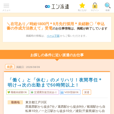
メニュー
気になる!
ログイン
検索
＼在宅あり／時給1800円＊9月先行採用＊未経験〇「申込
書の作成方法教えて」受電
のお仕事情報は、掲載が終了しています
掲載時の情報は、
ページ下部
からご覧いただけます。
お探しの条件に近い派遣のお仕事
未読
掲載日
2026/08/09
「働く」と「休む」のメリハリ！夜間専任＊
明け→次の出勤まで50時間以上！
職種未経験OK
交通費別途支給あり
WEB登録OK
派遣
東京都江戸川区
勤務地
西葛西駅から徒歩7分／葛西駅から徒歩9分／船堀駅から自
転車10分／一之江駅から徒歩10分／浦安(千葉県)駅から自