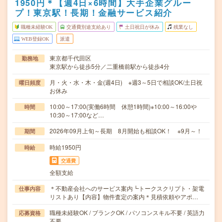
1950円＊【週4日×6時間】大手企業グルー
プ！東京駅！長期！金融サービス紹介
職種未経験OK
交通費別途支給あり
土日祝日が休み
残業なし
WEB登録OK
派遣
東京都千代田区
勤務地
東京駅から徒歩5分／二重橋前駅から徒歩4分
月・火・水・木・金(週4日) ※週3～5日で相談OK/土日祝
曜日頻度
お休み
10:00～17:00(実働6時間 休憩1時間)※10:00～16:00や
時間
10:30～17:00など…
2026年09月上旬～長期 8月開始も相談OK！ ※9月～！
期間
時給1950円
時給
交通費
全額支給
＊不動産会社へのサービス案内┗トークスクリプト・架電
仕事内容
リストあり【内容】物件査定の案内＊見積依頼やアポ…
職種未経験OK / ブランクOK / パソコンスキル不要 / 英語力
応募資格
不要