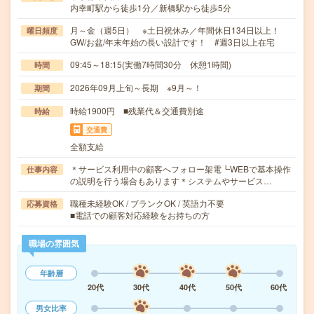
内幸町駅から徒歩1分／新橋駅から徒歩5分
月～金（週5日） ※土日祝休み／年間休日134日以上！
曜日頻度
GW/お盆/年末年始の長い設計です！ #週3日以上在宅
09:45～18:15(実働7時間30分 休憩1時間)
時間
2026年09月上旬～長期 ※9月～！
期間
時給1900円 ■残業代＆交通費別途
時給
交通費
全額支給
＊サービス利用中の顧客へフォロー架電┗WEBで基本操作
仕事内容
の説明を行う場合もあります＊システムやサービス…
職種未経験OK / ブランクOK / 英語力不要
応募資格
■電話での顧客対応経験をお持ちの方
職場の雰囲気
年齢層
20代
30代
40代
50代
60代
男女比率