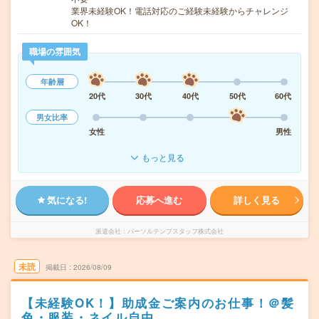
業界未経験OK！電話対応のご経験未経験からチャレンジ
OK！
職場の雰囲気
年齢層
20代
30代
40代
50代
60代
男女比率
女性
男性
もっと見る
気になる!
応募へ進む
詳しく見る
派遣会社
パーソルテンプスタッフ株式会社
未読
掲載日
2026/08/09
【未経験OK！】助成金ご案内のお仕事！＠髪
色・服装・ネイル自由