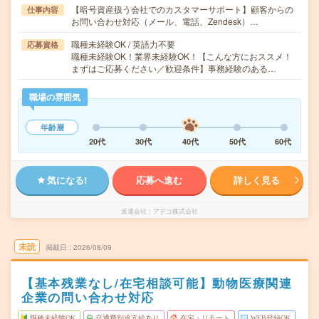
【暗号資産扱う会社でのカスタマーサポート】顧客からの
仕事内容
お問い合わせ対応（メール、電話、Zendesk）…
職種未経験OK / 英語力不要
応募資格
職種未経験OK！業界未経験OK！【こんな方におススメ！
まずはご応募ください／歓迎条件】事務経験のある…
職場の雰囲気
年齢層
20代
30代
40代
50代
60代
気になる!
応募へ進む
詳しく見る
派遣会社
アデコ株式会社
未読
掲載日
2026/08/09
【基本残業なし/在宅相談可能】動物医療関連
企業の問い合わせ対応
職種未経験OK
交通費別途支給あり
在宅・リモート
WEB登録OK