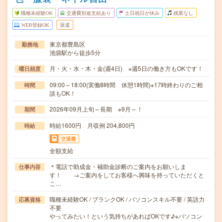
職種未経験OK
交通費別途支給あり
土日祝日が休み
残業なし
WEB登録OK
派遣
東京都豊島区
勤務地
池袋駅から徒歩5分
月・火・水・木・金(週4日) ※週5日の働き方もOKです！
曜日頻度
09:00～18:00(実働8時間 休憩1時間)※17時終わりのご相
時間
談もOK！
2026年09月上旬～長期 ※9月～！
期間
時給1600円 月収例 204,800円
時給
交通費
全額支給
＊電話で助成金・補助金診断のご案内をお願いしま
仕事内容
す！ →ご案内をしてお客様へ興味を持っていただくと
こ…
職種未経験OK / ブランクOK / パソコンスキル不要 / 英語力
応募資格
不要
やってみたい！という気持ちがあればOKです♪※パソコン