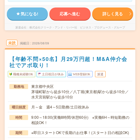
気になる!
応募へ進む
詳しく見る
派遣会社
株式会社クリーク・アンド・リバー社 ビジネス・プロデュース・グループ
未読
掲載日
2026/08/09
【年齢不問×50名】月29万円超！M&A仲介会
社でアポ取り！
職種未経験OK
土日祝日が休み
WEB登録OK
派遣
東京都中央区
勤務地
茅場町駅から徒歩10分／八丁堀(東京都)駅から徒歩10分／
水天宮前駅から徒歩10分
月～金 週4～5日勤務/土日祝休み
曜日頻度
9:00～18:00(実働8時間/休憩60分) ※実働6H～時短勤務の
時間
相談OK！
※即日スタートOKで長期のお仕事！(スタート日の相談OK)
期間