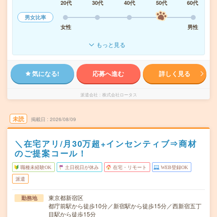
20代
30代
40代
50代
60代
男女比率
女性
男性
もっと見る
気になる!
応募へ進む
詳しく見る
派遣会社
株式会社ロータス
未読
掲載日
2026/08/09
＼在宅アリ/月30万超+インセンティブ⇒商材
のご提案コール！
職種未経験OK
土日祝日が休み
在宅・リモート
WEB登録OK
派遣
東京都新宿区
勤務地
都庁前駅から徒歩10分／新宿駅から徒歩15分／西新宿五丁
目駅から徒歩15分