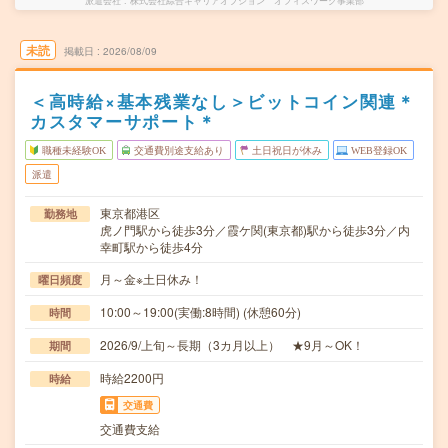
派遣会社
株式会社綜合キャリアオプション オフィスワーク事業部
未読
掲載日
2026/08/09
＜高時給×基本残業なし＞ビットコイン関連＊
カスタマーサポート＊
職種未経験OK
交通費別途支給あり
土日祝日が休み
WEB登録OK
派遣
東京都港区
勤務地
虎ノ門駅から徒歩3分／霞ケ関(東京都)駅から徒歩3分／内
幸町駅から徒歩4分
月～金※土日休み！
曜日頻度
10:00～19:00(実働:8時間) (休憩60分)
時間
2026/9/上旬～長期（3カ月以上） ★9月～OK！
期間
時給2200円
時給
交通費
交通費支給