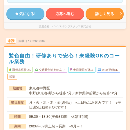
気になる!
応募へ進む
詳しく見る
派遣会社
パーソルテンプスタッフ株式会社
未読
掲載日
2026/08/09
髪色自由！研修ありで安心！未経験OKのコー
ル業務
職種未経験OK
交通費別途支給あり
土日祝日が休み
WEB登録OK
派遣
東京都中野区
勤務地
中野(東京都)駅から徒歩7分／新井薬師前駅から徒歩12分
月・火・水・木・金(週4日) ※土日祝はお休みです！ ※平
曜日頻度
日週5日勤務もOKです！
09:30～18:30(実働8時間 休憩1時間)
時間
2026年09月上旬～長期 ※9月～！
期間