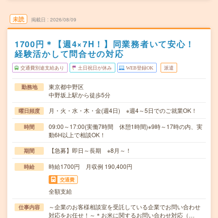
未読
掲載日
2026/08/09
1700円＊【週4×7H！】同業務者いて安心！
経験活かして問合せの対応
交通費別途支給あり
土日祝日が休み
WEB登録OK
派遣
東京都中野区
勤務地
中野坂上駅から徒歩5分
月・火・水・木・金(週4日) ※週4～5日でのご就業ОK！
曜日頻度
09:00～17:00(実働7時間 休憩1時間)※9時～17時の内、実
時間
動6H以上で相談OK！
【急募】即日～長期 ※8月～！
期間
時給1700円 月収例 190,400円
時給
交通費
全額支給
～企業のお客様相談室を受託している企業でお問い合わせ
仕事内容
対応をお任せ！～＊お米に関するお問い合わせ対応（…