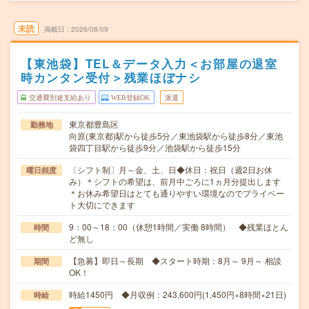
未読
掲載日
2026/08/09
【東池袋】TEL＆データ入力＜お部屋の退室
時カンタン受付＞残業ほぼナシ
交通費別途支給あり
WEB登録OK
派遣
東京都豊島区
勤務地
向原(東京都)駅から徒歩5分／東池袋駅から徒歩8分／東池
袋四丁目駅から徒歩9分／池袋駅から徒歩15分
〔シフト制〕月～金、土、日◆休日：祝日（週2日お休
曜日頻度
み）＊シフトの希望は、前月中ごろに1ヵ月分提出します
＊お休み希望日はとても通りやすい環境なのでプライベー
ト大切にできます
9：00～18：00（休憩1時間／実働 8時間） ◆残業ほとん
時間
ど無し
【急募】即日～長期 ◆スタート時期：8月～ 9月～ 相談
期間
OK！
時給1450円 ◆月収例：243,600円(1,450円×8時間×21日)
時給