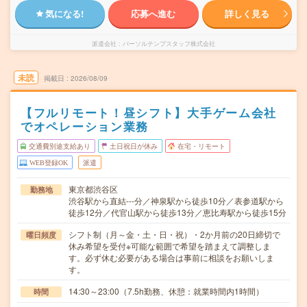
気になる!
応募へ進む
詳しく見る
派遣会社
パーソルテンプスタッフ株式会社
未読
掲載日
2026/08/09
【フルリモート！昼シフト】大手ゲーム会社
でオペレーション業務
交通費別途支給あり
土日祝日が休み
在宅・リモート
WEB登録OK
派遣
東京都渋谷区
勤務地
渋谷駅から直結---分／神泉駅から徒歩10分／表参道駅から
徒歩12分／代官山駅から徒歩13分／恵比寿駅から徒歩15分
シフト制（月～金・土・日・祝）・2か月前の20日締切で
曜日頻度
休み希望を受付※可能な範囲で希望を踏まえて調整しま
す。必ず休む必要がある場合は事前に相談をお願いしま
す。
14:30～23:00（7.5h勤務、休憩：就業時間内1時間）
時間