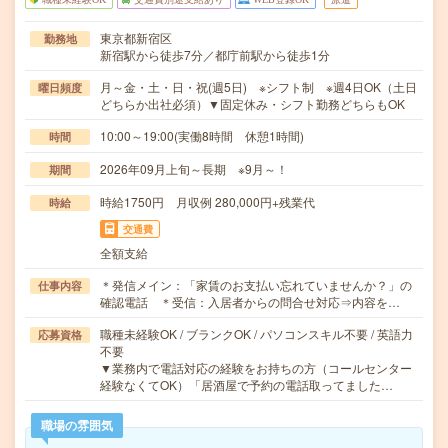
東京都新宿区
勤務地
新宿駅から徒歩7分／都庁前駅から徒歩1分
月～金・土・日・祝(週5日) ※シフト制 ※週4日OK（土日
曜日頻度
どちらか出社必須）▼固定休み・シフト勤務どちらもOK
10:00～19:00(実働8時間 休憩1時間)
時間
2026年09月上旬～長期 ※9月～！
期間
時給1750円 月収例 280,000円+残業代
時給
交通費
全額支給
＊発信メイン：「家賃のお支払い忘れていませんか？」の
仕事内容
確認電話 ＊受信：入居者からの問合せ対応⇒内容を…
職種未経験OK / ブランクOK / パソコンスキル不要 / 英語力
応募資格
不要
▼業務内で電話対応の経験をお持ちの方（コールセンター
経験なくてOK）「居酒屋で予約の電話取ってました…
職場の雰囲気