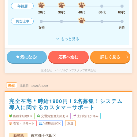
年齢層
20代
30代
40代
50代
60代
男女比率
女性
男性
もっと見る
気になる!
応募へ進む
詳しく見る
派遣会社
パーソルテンプスタッフ株式会社
未読
掲載日
2026/08/09
完全在宅＊時給1900円！2名募集！システム
導入に関するカスタマーサポート
職種未経験OK
交通費別途支給あり
土日祝日が休み
在宅・リモート
WEB登録OK
派遣
東京都千代田区
勤務地