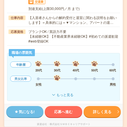
交通費
別途支給(上限30,000円／月 まで)
【入居者さんからの解約受付と退室に関わる説明をお願い
仕事内容
します】＝具体的には＝▼マンション、アパートの退…
ブランクOK / 英語力不要
応募資格
【未経験OK】【不動産業界未経験OK】#初めての派遣歓迎
#web登録OK
職場の雰囲気
年齢層
20代
30代
40代
50代
60代
男女比率
女性
男性
もっと見る
気になる!
応募へ進む
詳しく見る
派遣会社
株式会社ＳＭＢＣキャリアサポート