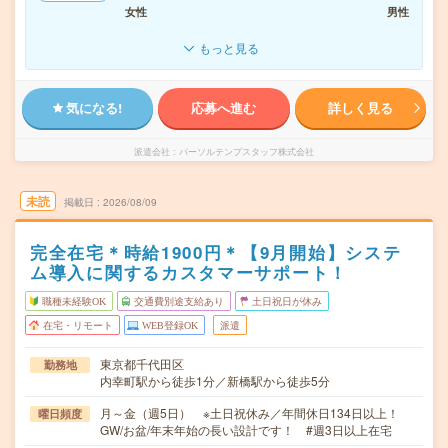
女性
男性
もっと見る
気になる!
応募へ進む
詳しく見る
派遣会社
パーソルテンプスタッフ株式会社
未読
掲載日
2026/08/09
完全在宅＊時給1900円＊【9月開始】システ
ム導入に関するカスタマーサポート！
職種未経験OK
交通費別途支給あり
土日祝日が休み
在宅・リモート
WEB登録OK
派遣
東京都千代田区
勤務地
内幸町駅から徒歩1分／新橋駅から徒歩5分
月～金（週5日） ※土日祝休み／年間休日134日以上！
曜日頻度
GW/お盆/年末年始の長い設計です！ #週3日以上在宅