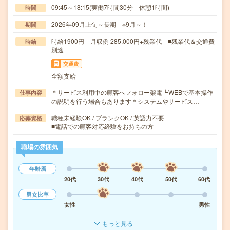
09:45～18:15(実働7時間30分 休憩1時間)
時間
2026年09月上旬～長期 ※9月～！
期間
時給1900円 月収例 285,000円+残業代 ■残業代＆交通費
時給
別途
交通費
全額支給
＊サービス利用中の顧客へフォロー架電┗WEBで基本操作
仕事内容
の説明を行う場合もあります＊システムやサービス…
職種未経験OK / ブランクOK / 英語力不要
応募資格
■電話での顧客対応経験をお持ちの方
職場の雰囲気
年齢層
20代
30代
40代
50代
60代
男女比率
女性
男性
もっと見る