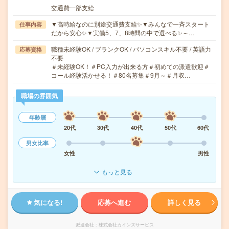
交通費一部支給
▼高時給なのに別途交通費支給✨▼みんなで一斉スタート
仕事内容
だから安心✨▼実働5、7、8時間の中で選べる✨～…
職種未経験OK / ブランクOK / パソコンスキル不要 / 英語力
応募資格
不要
＃未経験OK！＃PC入力が出来る方＃初めての派遣歓迎＃
コール経験活かせる！＃80名募集＃9月～＃月収…
職場の雰囲気
年齢層
20代
30代
40代
50代
60代
男女比率
女性
男性
もっと見る
気になる!
応募へ進む
詳しく見る
派遣会社
株式会社カインズサービス