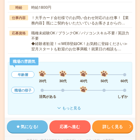
時給1800円
時給
！大手カード会社様でのお問い合わせ対応のお仕事！【業
仕事内容
務内容】既にご契約をいただいているお客さまからの…
職種未経験OK / ブランクOK / パソコンスキル不要 / 英語力
応募資格
不要
◆経験者歓迎！≪WEB登録OK！お気軽に登録ください≫
翌月スタートも歓迎のお仕事満載！就業日の相談も…
職場の雰囲気
年齢層
20代
30代
40代
50代
60代
職場の様子
活気がある
しずか
もっと見る
気になる!
応募へ進む
詳しく見る