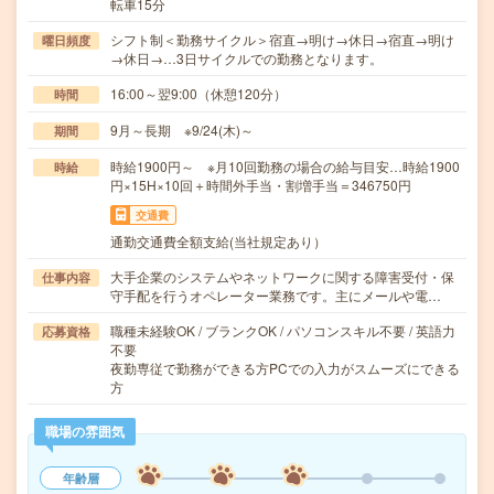
転車15分
シフト制＜勤務サイクル＞宿直→明け→休日→宿直→明け
曜日頻度
→休日→…3日サイクルでの勤務となります。
16:00～翌9:00（休憩120分）
時間
9月～長期 ※9/24(木)～
期間
時給1900円～ ※月10回勤務の場合の給与目安…時給1900
時給
円×15H×10回＋時間外手当・割増手当＝346750円
交通費
通勤交通費全額支給(当社規定あり）
大手企業のシステムやネットワークに関する障害受付・保
仕事内容
守手配を行うオペレーター業務です。主にメールや電…
職種未経験OK / ブランクOK / パソコンスキル不要 / 英語力
応募資格
不要
夜勤専従で勤務ができる方PCでの入力がスムーズにできる
方
職場の雰囲気
年齢層