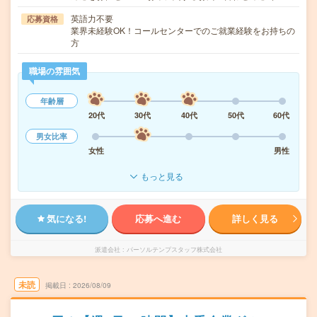
英語力不要
応募資格
業界未経験OK！コールセンターでのご就業経験をお持ちの
方
職場の雰囲気
年齢層
20代
30代
40代
50代
60代
男女比率
女性
男性
もっと見る
気になる!
応募へ進む
詳しく見る
派遣会社
パーソルテンプスタッフ株式会社
未読
掲載日
2026/08/09