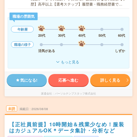
歴】高卒以上【選考ステップ】履歴書・職務経歴書で…
職場の雰囲気
年齢層
20代
30代
40代
50代
60代
職場の様子
活気がある
しずか
もっと見る
気になる!
応募へ進む
詳しく見る
派遣会社
パーソルテンプスタッフ株式会社
未読
掲載日
2026/08/08
【正社員前提】10時開始＆残業少なめ！服装
はカジュアルOK＊データ集計・分析など