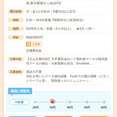
坂(東京都)駅から徒歩5分
月～金※土日休み！#週3日以上在宅
曜日頻度
9:30～18:00(実働:7時間30分) (休憩60分)
時間
2026/9/上旬～長期（3カ月以上） ★9月～OK！
期間
時給2900円
時給
交通費
交通費支給
【主な仕事内容】大手通信会社にて契約者データや端末販
仕事内容
売データの抽出・分析業務を担当。Snowflak…
英語力不要
応募資格
SQLを用いたデータ抽出経験、Excelでの集計経験（ピボッ
トテーブル等）、関係者とのコミュニケーシ…
職場の雰囲気
年齢層
20代
30代
40代
50代
60代