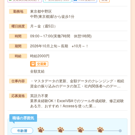
東京都中野区
勤務地
中野(東京都)駅から徒歩1分
月～金（週5日）
曜日頻度
09:00～17:00(実働7時間 休憩1時間)
時間
2026年10月上旬～長期 ※10月～！
期間
時給2000円
時給
交通費
全額支給
・マスタデータの更新、金額データのクレンジング・相続
仕事内容
資金の振り込みのデータの加工・社内関係者へのデー…
英語力不要
応募資格
業界未経験OK！ExcelVBAでのツール作成経験、修正経験
ある方、おすすめ！Accessを使った業…
職場の雰囲気
年齢層