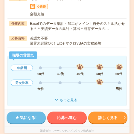
交通費
全額支給
Excelでのデータ集計・加工がメイン！自分のスキル活かせ
仕事内容
る＊＊実績データの集計・算出＊既存データの…
英語力不要
応募資格
業界未経験OK！ExcelマクロVBAの実務経験
職場の雰囲気
年齢層
20代
30代
40代
50代
60代
男女比率
女性
男性
もっと見る
気になる!
応募へ進む
詳しく見る
派遣会社
パーソルテンプスタッフ株式会社