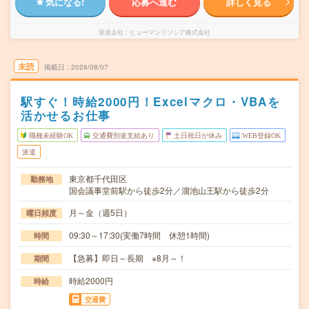
気になる!
応募へ進む
詳しく見る
派遣会社
ヒューマンリソシア株式会社
未読
掲載日
2026/08/07
駅すぐ！時給2000円！Excelマクロ・VBAを
活かせるお仕事
職種未経験OK
交通費別途支給あり
土日祝日が休み
WEB登録OK
派遣
東京都千代田区
勤務地
国会議事堂前駅から徒歩2分／溜池山王駅から徒歩2分
月～金（週5日）
曜日頻度
09:30～17:30(実働7時間 休憩1時間)
時間
【急募】即日～長期 ※8月～！
期間
時給2000円
時給
交通費