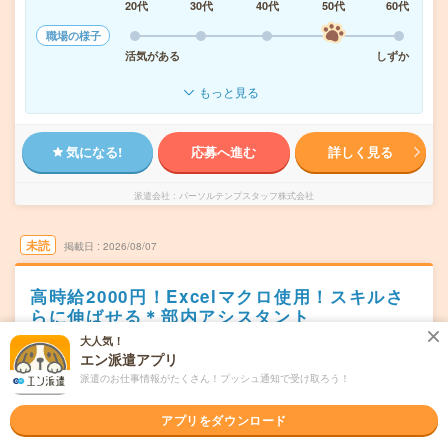
20代
30代
40代
50代
60代
職場の様子
活気がある
しずか
もっと見る
気になる!
応募へ進む
詳しく見る
派遣会社
パーソルテンプスタッフ株式会社
未読
掲載日
2026/08/07
高時給2000円！Excelマクロ使用！スキルさ
らに伸ばせる＊部内アシスタント
大人気！
職種未経験OK
交通費別途支給あり
土日祝日が休み
WEB登録OK
エン派遣アプリ
派遣
派遣のお仕事情報がたくさん！プッシュ通知で受け取ろう！
東京都港区
勤務地
アプリをダウンロード
浜松町駅から徒歩4分／大門(東京都)駅から徒歩1分