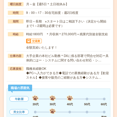
月～金【週5日＊土日祝休み】
曜日頻度
9：00～17：30在宅頻度：週2日程度
時間
即日～長期 ※スタート日はご相談下さい（決定から開始
期間
まで1～2週間は必要です）
時給1800円 ＊月収例＊270,000円＋残業代別途全額支給
時給
交通費
全額支給いたします！
大手企業の本社ビル勤務＊DXに係る部署で問合せ対応ー具
仕事内容
体的にはー・システムに関する問い合わせ対応・シ…
職種未経験OK
応募資格
◆PCへ入力ができる方◆電話での業務経験がある方【歓迎
スキル】◆接客や販売のご経験がある方◆システム…
職場の雰囲気
年齢層
20代
30代
40代
50代
60代
男女比率