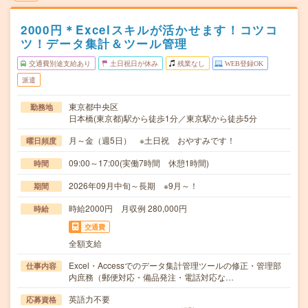
2000円＊Excelスキルが活かせます！コツコ
ツ！データ集計＆ツール管理
交通費別途支給あり
土日祝日が休み
残業なし
WEB登録OK
派遣
東京都中央区
勤務地
日本橋(東京都)駅から徒歩1分／東京駅から徒歩5分
月～金（週5日） ※土日祝 おやすみです！
曜日頻度
09:00～17:00(実働7時間 休憩1時間)
時間
2026年09月中旬～長期 ※9月～！
期間
時給2000円 月収例 280,000円
時給
交通費
全額支給
Excel・Accessでのデータ集計管理ツールの修正・管理部
仕事内容
内庶務（郵便対応・備品発注・電話対応な…
英語力不要
応募資格