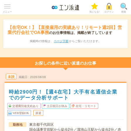
メニュー
気になる!
ログイン
検索
【在宅OK！】【直接雇用の実績あり！リモート週2回】営
業代行会社でOA事務
のお仕事情報は、掲載が終了しています
掲載時の情報は、
ページ下部
からご覧いただけます。
お探しの条件に近い派遣のお仕事
未読
掲載日
2026/08/08
時給2900円！【週4在宅】大手有名通信企業
でのデータ分析サポート
交通費別途支給あり
土日祝日が休み
在宅・リモート
WEB登録OK
派遣
東京都千代田区
勤務地
国会議事堂前駅から徒歩2分／溜池山王駅から徒歩2分／赤