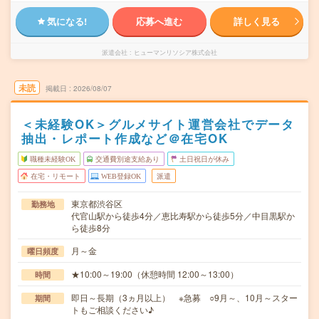
気になる!
応募へ進む
詳しく見る
派遣会社
ヒューマンリソシア株式会社
未読
掲載日
2026/08/07
＜未経験OK＞グルメサイト運営会社でデータ
抽出・レポート作成など＠在宅OK
職種未経験OK
交通費別途支給あり
土日祝日が休み
在宅・リモート
WEB登録OK
派遣
東京都渋谷区
勤務地
代官山駅から徒歩4分／恵比寿駅から徒歩5分／中目黒駅か
ら徒歩8分
月～金
曜日頻度
★10:00～19:00（休憩時間 12:00～13:00）
時間
即日～長期（3ヵ月以上） ※急募 ○9月～、10月～スター
期間
トもご相談ください♪