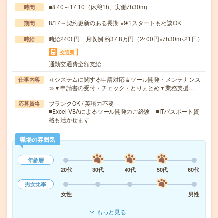
■8:40～17:10（休憩1h、実働7h30m）
時間
8/17～契約更新のある長期 ※9/1スタートも相談OK
期間
時給2400円 月収例:約37.8万円（2400円×7h30m×21日）
時給
交通費
通勤交通費全額支給
≪システムに関する申請対応＆ツール開発・メンテナンス
仕事内容
≫▼申請書の受付・チェック・とりまとめ▼業務支援…
ブランクOK / 英語力不要
応募資格
■Excel VBAによるツール開発のご経験 ■ITパスポート資
格も活かせます
職場の雰囲気
年齢層
20代
30代
40代
50代
60代
男女比率
女性
男性
もっと見る