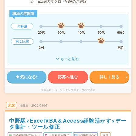
☆ Excelのマクロ・VBAのご経験
職場の雰囲気
年齢層
20代
30代
40代
50代
60代
男女比率
女性
男性
もっと見る
気になる!
応募へ進む
詳しく見る
派遣会社
パーソルテンプスタッフ株式会社
未読
掲載日
2026/08/07
中野駅×ExcelVBA＆Access経験活かす×デー
タ集計・ツール修正
交通費別途支給あり
土日祝日が休み
WEB登録OK
派遣