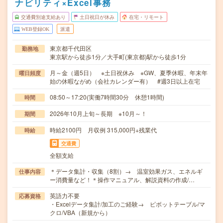
ナビリティ×Excel事務
交通費別途支給あり
土日祝日が休み
在宅・リモート
WEB登録OK
派遣
東京都千代田区
勤務地
東京駅から徒歩1分／大手町(東京都)駅から徒歩1分
月～金（週5日） ※土日祝休み ※GW、夏季休暇、年末年
曜日頻度
始の休暇ながめ（会社カレンダー有） #週3日以上在宅
08:50～17:20(実働7時間30分 休憩1時間)
時間
2026年10月上旬～長期 ※10月～！
期間
時給2100円 月収例 315,000円+残業代
時給
交通費
全額支給
＊データ集計・収集（8割）→ 温室効果ガス、エネルギ
仕事内容
ー消費量など！＊操作マニュアル、解説資料の作成/…
英語力不要
応募資格
・Excelデータ集計/加工のご経験→ ピボットテーブル/マ
クロ/VBA（新規から）