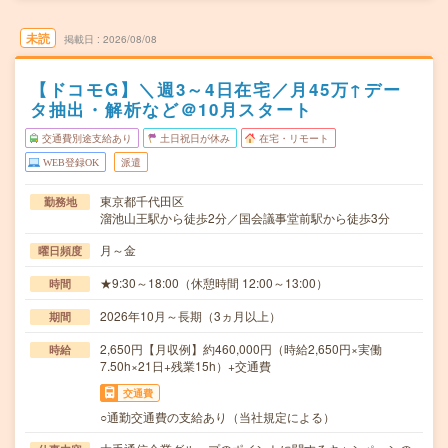
未読
掲載日
2026/08/08
【ドコモG】＼週3～4日在宅／月45万↑デー
タ抽出・解析など＠10月スタート
交通費別途支給あり
土日祝日が休み
在宅・リモート
WEB登録OK
派遣
東京都千代田区
勤務地
溜池山王駅から徒歩2分／国会議事堂前駅から徒歩3分
月～金
曜日頻度
★9:30～18:00（休憩時間 12:00～13:00）
時間
2026年10月～長期（3ヵ月以上）
期間
2,650円【月収例】約460,000円（時給2,650円×実働
時給
7.50h×21日+残業15h）+交通費
交通費
○通勤交通費の支給あり（当社規定による）