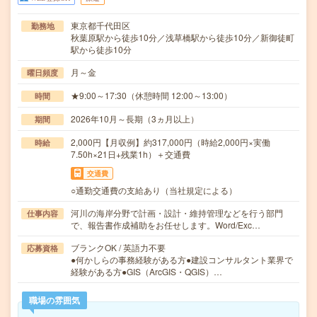
東京都千代田区
勤務地
秋葉原駅から徒歩10分／浅草橋駅から徒歩10分／新御徒町
駅から徒歩10分
月～金
曜日頻度
★9:00～17:30（休憩時間 12:00～13:00）
時間
2026年10月～長期（3ヵ月以上）
期間
2,000円【月収例】約317,000円（時給2,000円×実働
時給
7.50h×21日+残業1h）＋交通費
交通費
○通勤交通費の支給あり（当社規定による）
河川の海岸分野で計画・設計・維持管理などを行う部門
仕事内容
で、報告書作成補助をお任せします。Word/Exc…
ブランクOK / 英語力不要
応募資格
●何かしらの事務経験がある方●建設コンサルタント業界で
経験がある方●GIS（ArcGIS・QGIS）…
職場の雰囲気