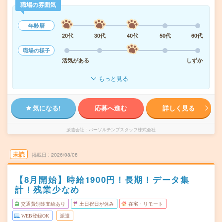
職場の雰囲気
年齢層
20代
30代
40代
50代
60代
職場の様子
活気がある
しずか
もっと見る
気になる!
応募へ進む
詳しく見る
派遣会社
パーソルテンプスタッフ株式会社
未読
掲載日
2026/08/08
【8月開始】時給1900円！長期！データ集
計！残業少なめ
交通費別途支給あり
土日祝日が休み
在宅・リモート
WEB登録OK
派遣