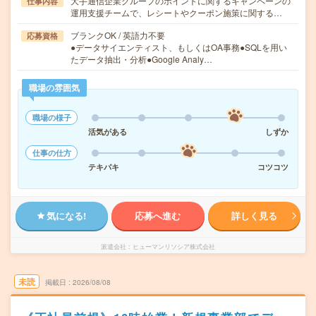
大手通信企業グループのポイントに関するキャンペーンの
仕事内容
運用支援チームで、レシートやクーポン施策に関する…
ブランクOK / 英語力不要
応募資格
●データサイエンティスト、もしくはOA事務●SQLを用い
たデータ抽出・分析●Google Analy…
職場の雰囲気
職場の様子
活気がある
しずか
仕事の仕方
テキパキ
コツコツ
気になる!
応募へ進む
詳しく見る
派遣会社
ヒューマンリソシア株式会社
未読
掲載日
2026/08/08