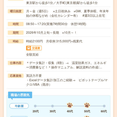
東京駅から徒歩1分／大手町(東京都)駅から徒歩1分
月～金（週5日） ※土日祝休み ※GW、夏季休暇、年末年
曜日頻度
始の休暇ながめ（会社カレンダー有） #週3日以上在宅
08:50～17:20(実働7時間30分 休憩1時間)
時間
2026年10月上旬～長期 ※10月～！
期間
時給2100円 月収例 315,000円+残業代
時給
交通費
全額支給
＊データ集計・収集（8割）→ 温室効果ガス、エネルギ
仕事内容
ー消費量など！＊操作マニュアル、解説資料の作成/…
英語力不要
応募資格
・Excelデータ集計/加工のご経験→ ピボットテーブル/マ
クロ/VBA（既存）
職場の雰囲気
年齢層
20代
30代
40代
50代
60代