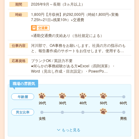
2026年9月～長期（3ヵ月以上）
期間
1,800円【月収例】約292,000円（時給1,800円×実働
時給
7.25h×21日+残業10h）+交通費
交通費
○通勤交通費の支給あり（当社規定による）
河川部で、OA事務をお願いします。社員の方の指示のも
仕事内容
と、報告書作成のサポートをお任せします。使用する…
ブランクOK / 英語力不要
応募資格
●何らかの事務経験がある方●Excel（四則演算）・
Word（見出し作成・目次設定）・PowerPo…
職場の雰囲気
年齢層
20代
30代
40代
50代
60代
男女比率
女性
男性
もっと見る