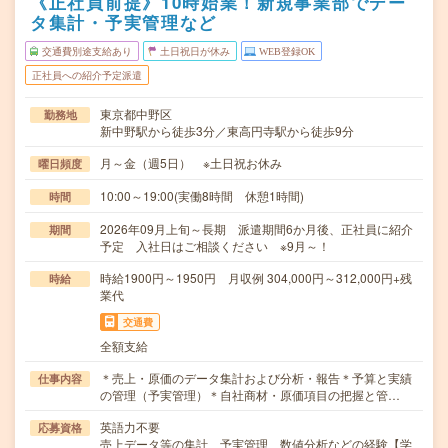
《正社員前提》10時始業！新規事業部でデー
タ集計・予実管理など
交通費別途支給あり
土日祝日が休み
WEB登録OK
正社員への紹介予定派遣
東京都中野区
勤務地
新中野駅から徒歩3分／東高円寺駅から徒歩9分
月～金（週5日） ※土日祝お休み
曜日頻度
10:00～19:00(実働8時間 休憩1時間)
時間
2026年09月上旬～長期 派遣期間6か月後、正社員に紹介
期間
予定 入社日はご相談ください ※9月～！
時給1900円～1950円 月収例 304,000円～312,000円+残
時給
業代
交通費
全額支給
＊売上・原価のデータ集計および分析・報告＊予算と実績
仕事内容
の管理（予実管理）＊自社商材・原価項目の把握と管…
英語力不要
応募資格
売上データ等の集計、予実管理、数値分析などの経験【学