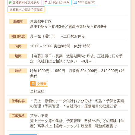
交通費別途支給あり
土日祝日が休み
WEB登録OK
正社員への紹介予定派遣
東京都中野区
勤務地
新中野駅から徒歩3分／東高円寺駅から徒歩9分
月～金（週5日） ※土日祝お休み
曜日頻度
10:00～19:00(実働8時間 休憩1時間)
時間
【急募】即日～長期 派遣期間6か月後、正社員に紹介予
期間
定 入社日はご相談ください ※8月～！
時給1900円～1950円 月収例 304,000円～312,000円+残
時給
業代
交通費
全額支給
＊売上・原価のデータ集計および分析・報告＊予算と実績
仕事内容
の管理（予実管理）＊自社商材・原価項目の把握と管…
英語力不要
応募資格
売上データ等の集計、予実管理、数値分析などの経験【学
歴】高卒以上【選考ステップ】履歴書・職務経歴書で…