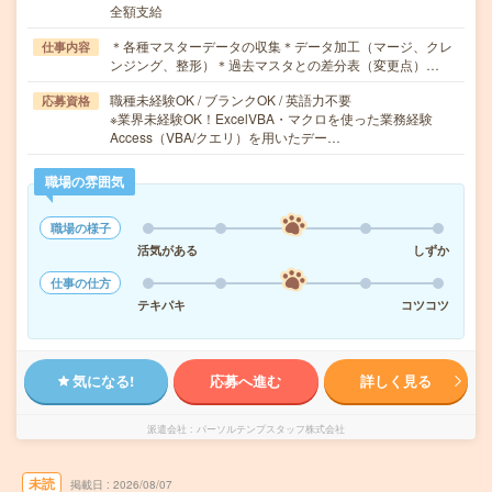
全額支給
＊各種マスターデータの収集＊データ加工（マージ、クレ
仕事内容
ンジング、整形）＊過去マスタとの差分表（変更点）…
職種未経験OK / ブランクOK / 英語力不要
応募資格
※業界未経験OK！ExcelVBA・マクロを使った業務経験
Access（VBA/クエリ）を用いたデー…
職場の雰囲気
職場の様子
活気がある
しずか
仕事の仕方
テキパキ
コツコツ
気になる!
応募へ進む
詳しく見る
派遣会社
パーソルテンプスタッフ株式会社
未読
掲載日
2026/08/07