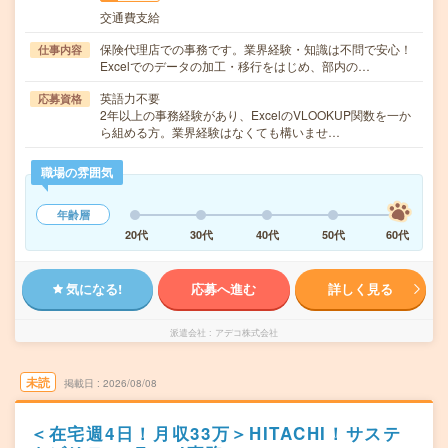
交通費支給
保険代理店での事務です。業界経験・知識は不問で安心！
仕事内容
Excelでのデータの加工・移行をはじめ、部内の…
英語力不要
応募資格
2年以上の事務経験があり、ExcelのVLOOKUP関数を一か
ら組める方。業界経験はなくても構いませ…
職場の雰囲気
年齢層
20代
30代
40代
50代
60代
気になる!
応募へ進む
詳しく見る
派遣会社
アデコ株式会社
未読
掲載日
2026/08/08
＜在宅週4日！月収33万＞HITACHI！サステ