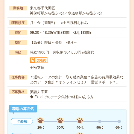
東京都千代田区
勤務地
神保町駅から徒歩9分／水道橋駅から徒歩9分
月～金（週5日） ※土日祝日お休み
曜日頻度
09:30～18:30(実働8時間 休憩1時間)
時間
【急募】即日～長期 ※8月～！
期間
時給1900円 月収例 304,000円+残業代
時給
交通費
全額支給
＊運転データの集計・取り纏め業務＊広告の費用帯効果な
仕事内容
どのデータ集計＊オンラインセミナー運営サポート＊…
英語力不要
応募資格
◆ Excelでのデータ集計の経験のある方
職場の雰囲気
年齢層
20代
30代
40代
50代
60代