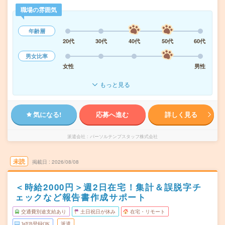
職場の雰囲気
年齢層
20代
30代
40代
50代
60代
男女比率
女性
男性
もっと見る
気になる!
応募へ進む
詳しく見る
派遣会社
パーソルテンプスタッフ株式会社
未読
掲載日
2026/08/08
＜時給2000円＞週2日在宅！集計＆誤脱字チ
ェックなど報告書作成サポート
交通費別途支給あり
土日祝日が休み
在宅・リモート
WEB登録OK
派遣