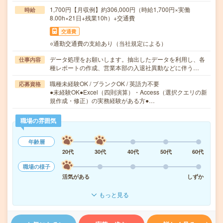
1,700円【月収例】約306,000円（時給1,700円×実働
時給
8.00h×21日+残業10h）+交通費
交通費
○通勤交通費の支給あり（当社規定による）
データ処理をお願いします。抽出したデータを利用し、各
仕事内容
種レポートの作成、営業本部の入退社異動などに伴う…
職種未経験OK / ブランクOK / 英語力不要
応募資格
●未経験OK●Excel（四則演算）・Access（選択クエリの新
規作成・修正）の実務経験がある方●…
職場の雰囲気
年齢層
20代
30代
40代
50代
60代
職場の様子
活気がある
しずか
もっと見る