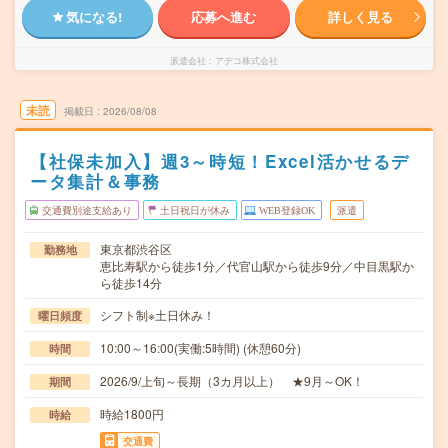
気になる!
応募へ進む
詳しく見る
派遣会社
アデコ株式会社
未読
掲載日
2026/08/08
【社保未加入】週3～時短！Excel活かせるデ
ータ集計＆事務
交通費別途支給あり
土日祝日が休み
WEB登録OK
派遣
東京都渋谷区
勤務地
恵比寿駅から徒歩1分／代官山駅から徒歩9分／中目黒駅か
ら徒歩14分
シフト制※土日休み！
曜日頻度
10:00～16:00(実働:5時間) (休憩60分)
時間
2026/9/上旬～長期（3カ月以上） ★9月～OK！
期間
時給1800円
時給
交通費