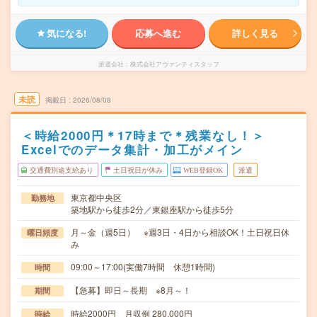
気になる!
応募へ進む
詳しく見る
派遣会社
株式会社アヴァンティスタッフ
未読
掲載日
2026/08/08
＜時給2000円＊17時まで＊残業なし！＞
Excelでのデータ集計・加工がメイン
交通費別途支給あり
土日祝日が休み
WEB登録OK
派遣
東京都中央区
勤務地
築地駅から徒歩2分／東銀座駅から徒歩5分
月～金（週5日） ※週3日・4日から相談OK！土日祝日休
曜日頻度
み
09:00～17:00(実働7時間 休憩1時間)
時間
【急募】即日～長期 ※8月～！
期間
時給2000円 月収例 280,000円
時給