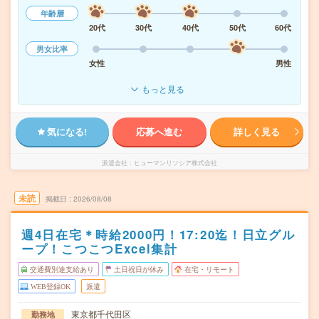
年齢層
20代
30代
40代
50代
60代
男女比率
女性
男性
もっと見る
気になる!
応募へ進む
詳しく見る
派遣会社
ヒューマンリソシア株式会社
未読
掲載日
2026/08/08
週4日在宅＊時給2000円！17:20迄！日立グル
ープ！こつこつExcel集計
交通費別途支給あり
土日祝日が休み
在宅・リモート
WEB登録OK
派遣
東京都千代田区
勤務地