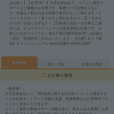
少なめ！】【在宅OK！】大手証券会社で、イベント運営サ
ポートなど事務のお仕事です。事務だけでは物足りない
方！準備など動きのある業務で毎日がもっと輝きます！イ
ベントをサポート！多くの人と関われるから、日々大きな
やりがいがありますね！＜ご応募後の流れ＞お仕事のご紹
介には、ヒューマンリソシアへの派遣登録が必要です。お
家にいながらラクラク！来社不要のWEB登録OK！※詳細は
ご紹介・面談時等にお伝えいたします。【引継】あり【服
装】オフィスカジュアル #40代活躍中 #50代活躍中
募集情報
選考・登録
派遣会社概要
お仕事の概要
一般事務
大手証券会社にて、DEI推進に関する社内外イベントの運営サポ
ートや社員ネットワーク活動の支援、関連事務および部署内アド
ミンをご担当いただきます。
イベント運営や事務サポート経験があり、動きのある業務にも柔
軟に対応できる方、DEI領域に関心のある方も歓迎です！