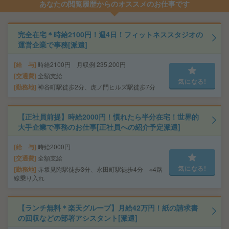
あなたの閲覧履歴からのオススメのお仕事です
完全在宅＊時給2100円！週4日！フィットネススタジオの
運営企業で事務[派遣]
給 与
時給2100円 月収例 235,200円
交通費
全額支給
気になる!
勤務地
神谷町駅徒歩2分、虎ノ門ヒルズ駅徒歩7分
【正社員前提】時給2000円！慣れたら半分在宅！世界的
大手企業で事務のお仕事[正社員への紹介予定派遣]
給 与
時給2000円
交通費
全額支給
気になる!
勤務地
赤坂見附駅徒歩3分、永田町駅徒歩4分 ※4路
線乗り入れ
【ランチ無料＊楽天グループ】月給42万円！紙の請求書
の回収などの部署アシスタント[派遣]