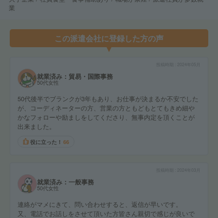
業
この派遣会社に登録した方の声
投稿時期
2024年05月
就業済み：貿易・国際事務
50代女性
50代後半でブランクが3年もあり、お仕事が決まるか不安でした
が、コーディネーターの方、営業の方ともどもとてもきめ細や
かなフォローや励ましをしてくださり、無事内定を頂くことが
出来ました。
役に立った！
66
投稿時期
2024年03月
就業済み：一般事務
50代女性
連絡がマメにきて、問い合わせすると、返信が早いです。
又、電話でお話しをさせて頂いた方皆さん親切で感じが良いで