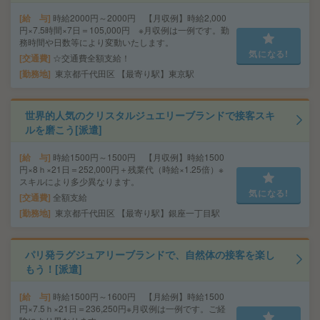
給 与
時給2000円～2000円 【月収例】時給2,000
円×7.5時間×7日＝105,000円 ※月収例は一例です。勤
務時間や日数等により変動いたします。
気になる!
交通費
☆交通費全額支給！
勤務地
東京都千代田区 【最寄り駅】東京駅
世界的人気のクリスタルジュエリーブランドで接客スキ
ルを磨こう[派遣]
給 与
時給1500円～1500円 【月収例】時給1500
円×8ｈ×21日＝252,000円＋残業代（時給×1.25倍）※
スキルにより多少異なります。
気になる!
交通費
全額支給
勤務地
東京都千代田区 【最寄り駅】銀座一丁目駅
パリ発ラグジュアリーブランドで、自然体の接客を楽し
もう！[派遣]
給 与
時給1500円～1600円 【月給例】時給1500
円×7.5ｈ×21日＝236,250円※月収例は一例です。ご経