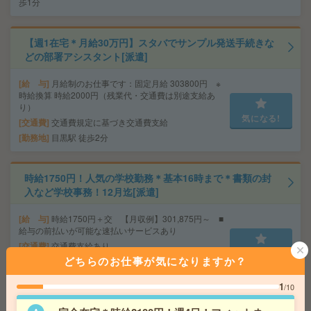
歩1分
【週1在宅＊月給30万円】スタバでサンプル発送手続きな
どの部署アシスタント[派遣]
給 与
月給制のお仕事です：固定月給 303800円 ※
時給換算 時給2000円（残業代・交通費は別途支給あ
り）
気になる!
交通費
交通費規定に基づき交通費支給
勤務地
目黒駅 徒歩2分
時給1750円！人気の学校勤務＊基本16時まで＊書類の封
入など学校事務！12月迄[派遣]
給 与
時給1750円＋交 【月収例】301,875円～ ■
給与の前払いが可能な速払いサービスあり
交通費
交通費支給あり
気になる!
どちらのお仕事が気になりますか？
勤務地
東京都千代田区 中央・総武線各停 飯田橋駅
徒歩7分
1
/10