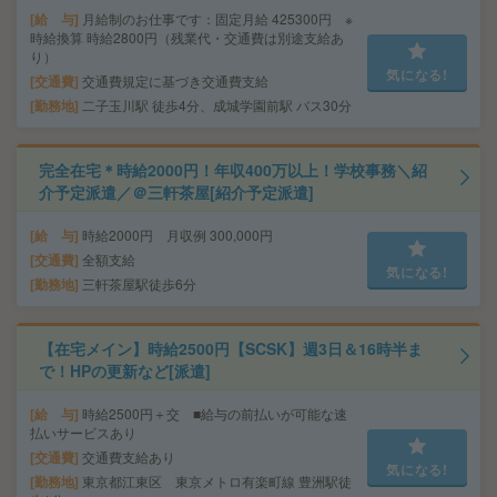
給 与
月給制のお仕事です：固定月給 425300円 ※
時給換算 時給2800円（残業代・交通費は別途支給あ
り）
気になる!
交通費
交通費規定に基づき交通費支給
勤務地
二子玉川駅 徒歩4分、成城学園前駅 バス30分
完全在宅＊時給2000円！年収400万以上！学校事務＼紹
介予定派遣／＠三軒茶屋[紹介予定派遣]
給 与
時給2000円 月収例 300,000円
交通費
全額支給
気になる!
勤務地
三軒茶屋駅徒歩6分
【在宅メイン】時給2500円【SCSK】週3日＆16時半ま
で！HPの更新など[派遣]
給 与
時給2500円＋交 ■給与の前払いが可能な速
払いサービスあり
交通費
交通費支給あり
気になる!
勤務地
東京都江東区 東京メトロ有楽町線 豊洲駅徒