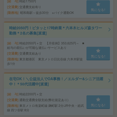
給 与
時給1750円
交通費
交通費支給有り
気になる!
勤務地
昭和島駅～徒歩30分 ※バイク通勤OK
時給2050円！ピタッと17時終業＊六本木ヒルズ森タワー
勤務＊2名の募集[派遣]
給 与
時給2050円＋交 【月収例】353,625円～ ■
給与の前払いが可能な速払いサービスあり
交通費
交通費支給あり
気になる!
勤務地
東京都港区 東京メトロ日比谷線 六本木駅徒
歩1分
在宅OK！＼公益法人でOA事務！／エルダー&シニア活躍
中！＊50代活躍中[派遣]
給 与
時給2200円＋交
交通費
通勤交通費全額支給(弊社規定あり)
気になる!
勤務地
東京メトロ有楽町線 麹町駅 2分/JR中央・総武
線 四ツ谷駅 8分