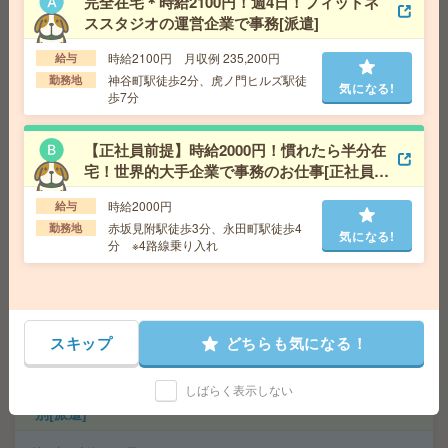
完全在宅＊時給2100円！週4日！フィットネ
【完全在宅＊時給1850円】電子書籍サービス運営企業で
ススタジオの運営企業で事務[派遣]
サイト更新や管理[派遣]
時給2100円 月収例 235,200円
給与
給 与
時給1850円＋交 【月収例】305,250円～ ■
給与の前払いが可能な速払いサービスあり
神谷町駅徒歩2分、虎ノ門ヒルズ駅徒
勤務地
気になる!
歩7分
交通費
交通費支給あり
気になる!
勤務地
東京都千代田区 東京メトロ半蔵門線 神保町
駅徒歩3分
【正社員前提】時給2000円！慣れたら半分在
宅！世界的大手企業で事務のお仕事[正社員へ
の紹介予定派遣]
＼月2回在宅あり！／2名募集！高時給2050円＊外交問題
時給2000円
給与
研究機関で事務[派遣]
赤坂見附駅徒歩3分、永田町駅徒歩4
勤務地
気になる!
分 ※4路線乗り入れ
給 与
時給2050円＋交 【月収例】340,812円～ ■
給与の前払いが可能な速払いサービスあり
交通費
交通費支給あり
気になる!
勤務地
東京都千代田区 東京メトロ銀座線 虎ノ門駅
徒歩1分、東京メトロ日比谷線 虎ノ門ヒルズ駅徒歩5分
スキップ
どちらも気になる！
しばらく表示しない
高時給！平日休み！日勤のお仕事！産廃品等の分別や選
別[派遣]