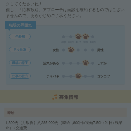
クしてくださいね！
但し、「応募歓迎」アプローチは面談を確約するものではござい
ませんので、あらかじめご了承ください。
職場の雰囲気
年齢層
20代
30代
40代
50代
60代
男女比率
女性
男性
職場の様子
活気がある
しずか
仕事の仕方
テキパキ
コツコツ
募集情報
時給
1,800円【月収例】約285,000円（時給1,800円×実働7.50h×21日+残業
1h）+交通費