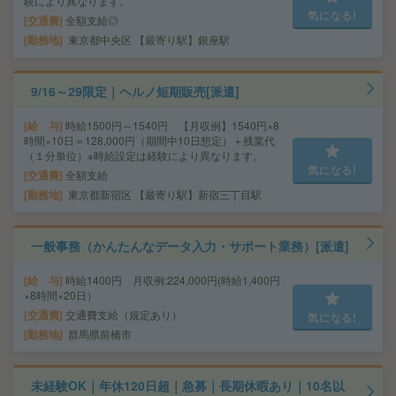
験により異なります。
気になる!
交通費
全額支給◎
勤務地
東京都中央区 【最寄り駅】銀座駅
9/16～29限定｜ヘルノ短期販売[派遣]
給 与
時給1500円～1540円 【月収例】1540円×8
時間×10日＝128,000円（期間中10日想定）＋残業代
（１分単位）※時給設定は経験により異なります。
気になる!
交通費
全額支給
勤務地
東京都新宿区 【最寄り駅】新宿三丁目駅
一般事務（かんたんなデータ入力・サポート業務）[派遣]
給 与
時給1400円 月収例:224,000円(時給1,400円
×8時間×20日）
交通費
交通費支給（規定あり）
気になる!
勤務地
群馬県前橋市
未経験OK｜年休120日超｜急募｜長期休暇あり｜10名以