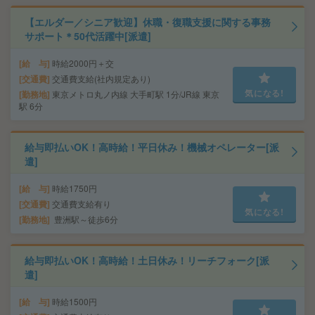
【エルダー／シニア歓迎】休職・復職支援に関する事務
サポート＊50代活躍中[派遣]
給 与
時給2000円＋交
交通費
交通費支給(社内規定あり)
気になる!
勤務地
東京メトロ丸ノ内線 大手町駅 1分/JR線 東京
駅 6分
給与即払いOK！高時給！平日休み！機械オペレーター[派
遣]
給 与
時給1750円
交通費
交通費支給有り
気になる!
勤務地
豊洲駅～徒歩6分
給与即払いOK！高時給！土日休み！リーチフォーク[派
遣]
給 与
時給1500円