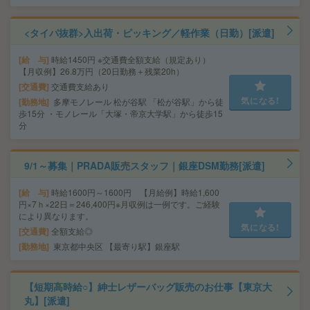
<タイパ抜群>入出荷・ピッキング／軽作業（日勤）[派遣]
給 与
時給1450円 ※交通費全額支給（規定あり）
【月収例】26.8万円（20日勤務＋残業20h）
交通費
交通費支給あり
気になる!
勤務地
多摩モノレール 松が谷駅 「松が谷駅」から徒
歩15分 ・モノレール「大塚・帝京大学駅」から徒歩15
分
9/1～募集｜PRADA販売スタッフ｜銀座DSM勤務[派遣]
給 与
時給1600円～1600円 【月給例】時給1,600
円×7ｈ×22日＝246,400円※月収例は一例です。ご経験
により異なります。
気になる!
交通費
全額支給◎
勤務地
東京都中央区 【最寄り駅】銀座駅
【短期高時給○】紳士レザーバッグ販売のお仕事【東京大
丸】[派遣]