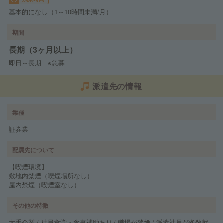
基本的になし（1～10時間未満/月）
期間
長期（3ヶ月以上）
即日～長期 ※急募
派遣先の情報
業種
証券業
配属先について
【喫煙環境】
敷地内禁煙（喫煙場所なし）
屋内禁煙（喫煙室なし）
その他の特徴
大手企業 / 社員食堂・食事補助あり / 職場が禁煙 / 派遣社員が多数就