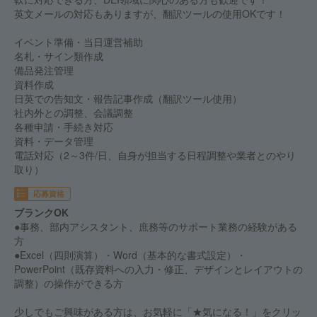
英文メールの対応もありますが、翻訳ツールの使用OKです！
イベント準備・当日運営補助
名札・サイン類作成
備品発注管理
資料作成
日英での告知文・報告記事作成（翻訳ツール使用）
社内外との調整、会議調整
各種申請・手続き対応
資料・データ管理
電話対応（2～3件/日、自身が担当する日程調整や業者とのやり
取り）
応募資格
ブランクOK
●事務、部内アシスタント、庶務等のサポート業務の経験がある
方
●Excel（四則演算）・Word（基本的な書式設定）・
PowerPoint（既存資料への入力・修正、デザインとレイアウトの
調整）の操作ができる方
少しでもご興味がある方は、お気軽に「★気になる！」をクリッ