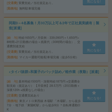
気になる!
交通費
実費支給／当社規定あり。
勤務地
無料駐車場完備
同期3～4名募集！月33万以上可＆2年で正社員実績有｜製
造[派遣]
給 与
時給1650円／月収例：339,090円＝1,650円×
8時間×21日勤務の場合＋残業代（30時間の場合）、交
通費別途支給
気になる!
交通費
実費支給／当社規定あり。
勤務地
マイカー通勤可能/駐車場完備（徒歩5分程）
<タイパ抜群>和菓子のパック詰め／軽作業（夜勤）[派遣]
給 与
基本時給1500円・深夜時給1875円 ※交通費全
額支給（規定あり） 【月収例】28.5万円（20日勤務＋
深夜120h ※残業なしの場合）
交通費
交通費支給あり
気になる!
勤務地
東京メトロ東西線 木場駅 「木場駅」から徒歩
7分 ・地下鉄「東陽町駅」から徒歩9分 ＊自転車通勤O
K