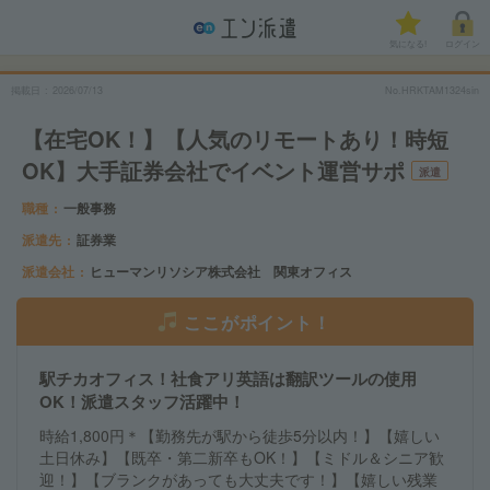
気になる!
ログイン
掲載日
2026/07/13
No.HRKTAM1324sin
【在宅OK！】【人気のリモートあり！時短
OK】大手証券会社でイベント運営サポ
派遣
職種
一般事務
派遣先
証券業
派遣会社
ヒューマンリソシア株式会社 関東オフィス
ここがポイント！
駅チカオフィス！社食アリ英語は翻訳ツールの使用
OK！派遣スタッフ活躍中！
時給1,800円＊【勤務先が駅から徒歩5分以内！】【嬉しい
土日休み】【既卒・第二新卒もOK！】【ミドル＆シニア歓
迎！】【ブランクがあっても大丈夫です！】【嬉しい残業