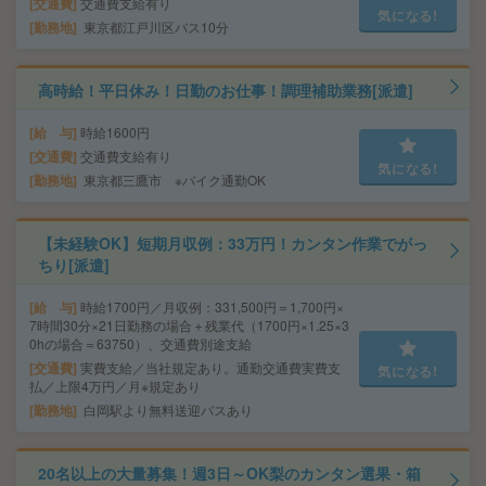
交通費
交通費支給有り
気になる!
勤務地
東京都江戸川区バス10分
高時給！平日休み！日勤のお仕事！調理補助業務[派遣]
給 与
時給1600円
交通費
交通費支給有り
気になる!
勤務地
東京都三鷹市 ※バイク通勤OK
【未経験OK】短期月収例：33万円！カンタン作業でがっ
ちり[派遣]
給 与
時給1700円／月収例：331,500円＝1,700円×
7時間30分×21日勤務の場合＋残業代（1700円×1.25×3
0hの場合＝63750）、交通費別途支給
交通費
実費支給／当社規定あり。通勤交通費実費支
気になる!
払／上限4万円／月※規定あり
勤務地
白岡駅より無料送迎バスあり
20名以上の大量募集！週3日～OK梨のカンタン選果・箱