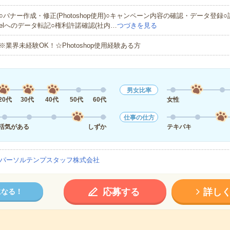
○バナー作成・修正(Photoshop使用)○キャンペーン内容の確認・データ登録○
elへのデータ転記○権利許諾確認(社内…
つづきを見る
※業界未経験OK！☆Photoshop使用経験ある方
男女比率
20代
30代
40代
50代
60代
女性
仕事の仕方
活気がある
しずか
テキパキ
パーソルテンプスタッフ株式会社
応募する
詳し
になる！