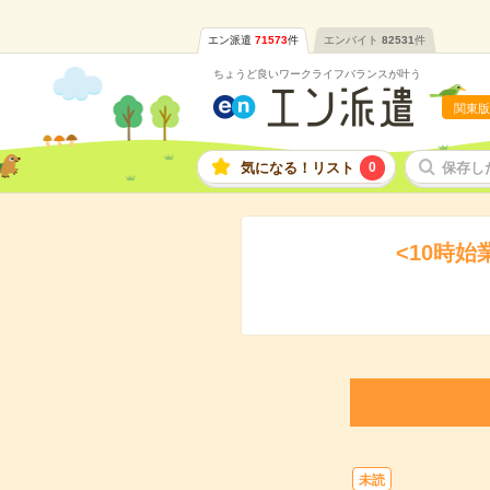
エン派遣
71573
件
エンバイト
82531
件
ちょうど良いワークライフバランスが叶う
関東版
気になる！リスト
0
保存し
<10時
未読