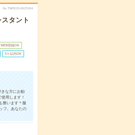
No.TMPE26-0625304
アシスタント
WEB登録OK
5ｈ以内OK
好きな方にお勧
で使用します！
スも整います＊服
ッフ。あなたの