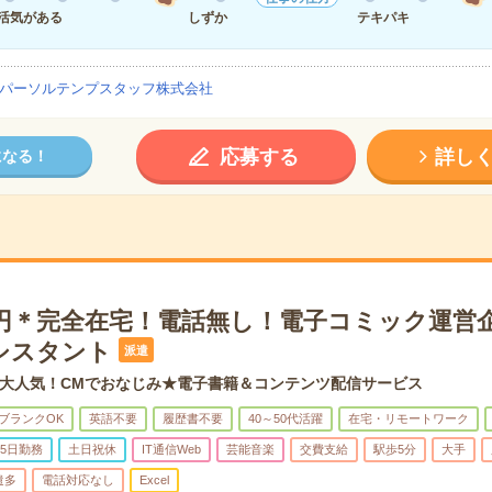
活気がある
しずか
テキパキ
パーソルテンプスタッフ株式会社
応募する
詳し
になる！
00円＊完全在宅！電話無し！電子コミック運営
シスタント
派遣
大人気！CMでおなじみ★電子書籍＆コンテンツ配信サービス
ブランクOK
英語不要
履歴書不要
40～50代活躍
在宅・リモートワーク
5日勤務
土日祝休
IT通信Web
芸能音楽
交費支給
駅歩5分
大手
遣多
電話対応なし
Excel