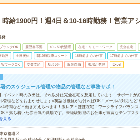
時給1900円！週4日＆10-16時勤務！営業
開発
ブランクOK
履歴書不要
40～50代活躍
在宅・リモートワーク
完全在宅
日勤務
土日祝休
朝10時以降スタート
16時前までの仕事
17時前までの仕事
・WワークOK
交費支給
駅歩5分
服装自由
職場が禁煙
Excel
！
部署のスケジュール管理や物品の管理など事務サポ！
】イベント時のみ出社、それ以外は完全在宅を想定しています サポートが
ル管理などをおまかせします○英語は抵抗がなければOK！メールの対応など
週5×4時間など＊働き方えらべます！激レア＊ほぼ在宅！ワークライフバラン
OK＊落ち着いた雰囲気の職場です。未経験歓迎のお仕事が豊富なテンプスタ
を見る
東京都港区
赤坂見附駅から徒歩5分／永田町駅から徒歩5分