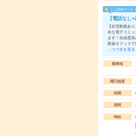
ここがポイント
【電話なし
【在宅勤務あり
名な電子コミッ
ます！自由度高
新築オフィスで
…
つづきを見る
勤務地
曜日頻度
時間
期間
時給