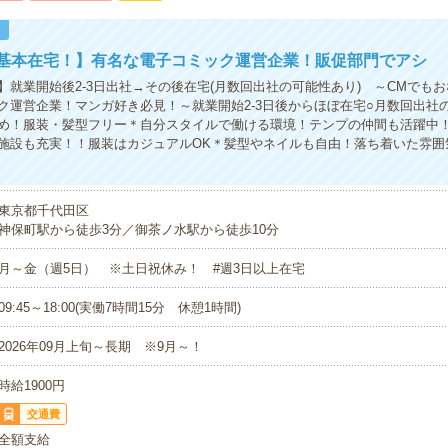
！
×基本在宅！】有名な電子コミック運営企業！販促部門でアシ
】就業開始後2-3日出社→その後在宅(月数回出社の可能性あり) ～CMでも
ク運営企業！マンガ好き必見！～就業開始2-3日後からほぼ在宅○月数回出社
め！服装・髪型フリー＊自分スタイルで働ける環境！テンプの仲間も活躍中！
施設も充実！！服装はカジュアルOK＊髪型やネイルも自由！落ち着いた雰囲
東京都千代田区
神保町駅から徒歩3分／御茶ノ水駅から徒歩10分
月～金（週5日） ※土日祝休み！ #週3日以上在宅
09:45～18:00(実働7時間15分 休憩1時間)
2026年09月上旬～長期 ※9月～！
時給1900円
交通費
全額支給