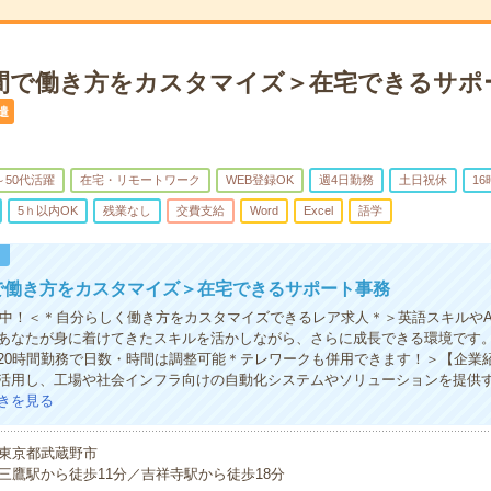
時間で働き方をカスタマイズ＞在宅できるサポ
遣
～50代活躍
在宅・リモートワーク
WEB登録OK
週4日勤務
土日祝休
1
5ｈ以内OK
残業なし
交費支給
Word
Excel
語学
！
で働き方をカスタマイズ＞在宅できるサポート事務
活躍中！＜＊自分らしく働き方をカスタマイズできるレア求人＊＞英語スキルやA
あなたが身に着けてきたスキルを活かしながら、さらに成長できる環境です
20時間勤務で日数・時間は調整可能＊テレワークも併用できます！＞【企業
活用し、工場や社会インフラ向けの自動化システムやソリューションを提供
きを見る
東京都武蔵野市
三鷹駅から徒歩11分／吉祥寺駅から徒歩18分