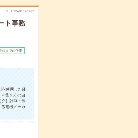
No.ADCA01490347
ート事務
6時前までの仕事
Iを使用した経
。＜働き方の自
紹介】計測・制
する電機メーカ