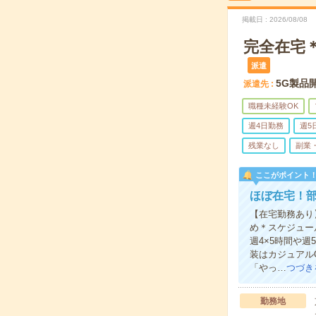
掲載日
2026/08/08
完全在宅＊
派遣
5G製品
派遣先
職種未経験OK
週4日勤務
週5
残業なし
副業
ここがポイント
ほぼ在宅！
【在宅勤務あり
め＊スケジュー
週4×5時間や
装はカジュアル
「やっ…
つづき
勤務地