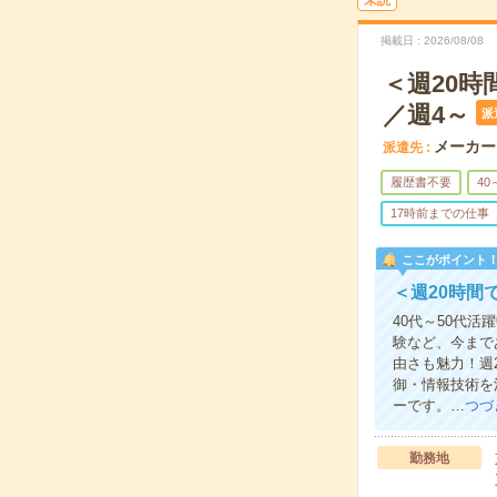
未読
掲載日
2026/08/08
＜週20
／週4～
派
メーカー
派遣先
履歴書不要
40
17時前までの仕事
ここがポイント
＜週20時間
40代～50代
験など、今まで
由さも魅力！週
御・情報技術を
ーです。…
つづ
勤務地