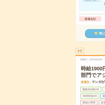
派遣会社
気
未読
掲載日
2026/08/08
時給19
部門でア
マンガが
派遣先
職種未経験OK
WEB登録OK
週
職場が禁煙
派