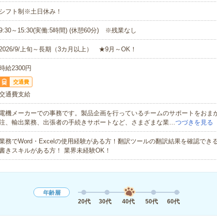
シフト制※土日休み！
9:30～15:30(実働:5時間) (休憩60分) ※残業なし
2026/9/上旬～長期（3カ月以上） ★9月～OK！
時給2300円
交通費
交通費支給
電機メーカーでの事務です。製品企画を行っているチームのサポートをおま
注、輸出業務、出張者の手続きサポートなど、さまざまな業…
つづきを見る
業務でWord・Excelの使用経験がある方！翻訳ツールの翻訳結果を確認でき
書きスキルがある方！ 業界未経験OK！
年齢層
20代
30代
40代
50代
60代