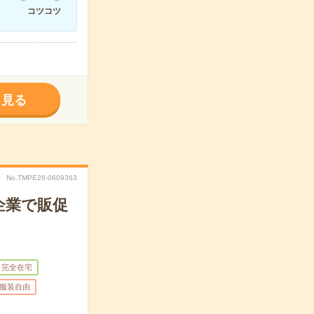
コツコツ
く見る
No.TMPE26-0609363
企業で販促
完全在宅
服装自由