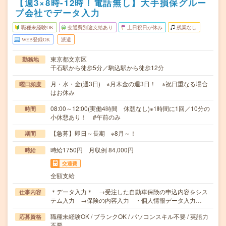
【週3×8時-12時！電話無し】大手損保グルー
プ会社でデータ入力
職種未経験OK
交通費別途支給あり
土日祝日が休み
残業なし
WEB登録OK
派遣
東京都文京区
勤務地
千石駅から徒歩5分／駒込駅から徒歩12分
月・水・金(週3日) ※月木金の週3日！ ※祝日重なる場合
曜日頻度
はお休み
08:00～12:00(実働4時間 休憩なし)※1時間に1回／10分の
時間
小休憩あり！ #午前のみ
【急募】即日～長期 ※8月～！
期間
時給1750円 月収例 84,000円
時給
交通費
全額支給
＊データ入力＊ →受注した自動車保険の申込内容をシス
仕事内容
テム入力 →保険の内容入力 ・個人情報データ入力…
職種未経験OK / ブランクOK / パソコンスキル不要 / 英語力
応募資格
不要