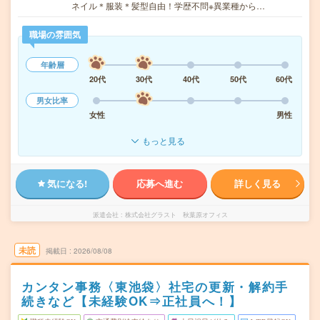
ネイル＊服装＊髪型自由！学歴不問※異業種から…
職場の雰囲気
年齢層
20代
30代
40代
50代
60代
男女比率
女性
男性
もっと見る
気になる!
応募へ進む
詳しく見る
派遣会社
株式会社グラスト 秋葉原オフィス
未読
掲載日
2026/08/08
カンタン事務〈東池袋〉社宅の更新・解約手
続きなど【未経験OK⇒正社員へ！】