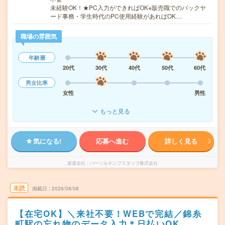
未経験OK！★PC入力ができればOK※販売職でのバックヤ
ード事務・学生時代のPC使用経験があればOK…
職場の雰囲気
年齢層
20代
30代
40代
50代
60代
男女比率
女性
男性
もっと見る
気になる!
応募へ進む
詳しく見る
派遣会社
パーソルテンプスタッフ株式会社
未読
掲載日
2026/08/08
【在宅OK】＼来社不要！WEBで完結／錦糸
町駅の忘れ物のデータ入力＊日払いOK