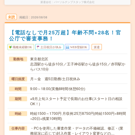
派遣会社
パーソルテンプスタッフ株式会社
未読
掲載日
2026/08/08
【電話なしで月25万超】年齢不問×28名！官
公庁で審査事務！
職種未経験OK
土日祝日が休み
WEB登録OK
派遣
東京都北区
勤務地
志茂駅から徒歩10分／王子神谷駅から徒歩15分／赤羽駅か
らバス10分
月～金 週5日勤務/土日祝休み
曜日頻度
9:00～18:00(実働8時間/休憩60分)
時間
※9月上旬スタート予定で長期のお仕事(スタート日の相談
期間
OK！)
時給1500～1700円 月収例:25万8750円(時給1500円×8時間
時給
×20日+残業10時間)
・PCを使用した審査作業・データの不備確認、修正・(業
仕事内容
務状況に応じて)封入作業・レイアウト変更などの…