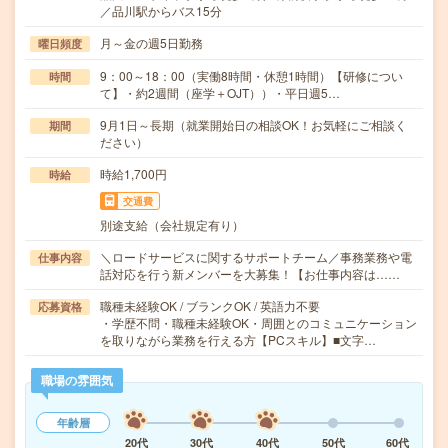
／品川駅からバス15分
月～金の週5日勤務
曜日頻度
9：00～18：00（実働8時間・休憩1時間）【研修につい
時間
て】・約2週間（座学＋OJT））・平日週5…
9月1日～長期（就業開始日の相談OK！お気軽にご相談く
期間
ださい）
時給1,700円
時給
交通費
別途支給（会社規定有り）
＼ロードサービスに関するサポートチーム／事務業務や電
仕事内容
話対応を行う新メンバーを大募集！【お仕事内容は……
職種未経験OK / ブランクOK / 英語力不要
応募資格
・学歴不問・職種未経験OK・周囲とのコミュニケーション
を取りながら業務を行える方【PCスキル】■文字…
職場の雰囲気
年齢層
20代
30代
40代
50代
60代