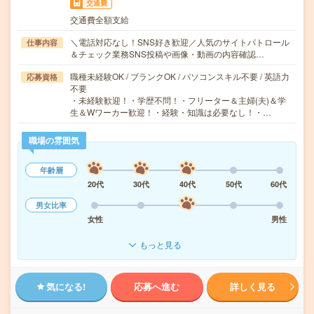
交通費
交通費全額支給
＼電話対応なし！SNS好き歓迎／人気のサイトパトロール
仕事内容
＆チェック業務SNS投稿や画像・動画の内容確認…
職種未経験OK / ブランクOK / パソコンスキル不要 / 英語力
応募資格
不要
・未経験歓迎！・学歴不問！・フリーター＆主婦(夫)＆学
生＆Wワーカー歓迎！・経験・知識は必要なし！・…
職場の雰囲気
年齢層
20代
30代
40代
50代
60代
男女比率
女性
男性
もっと見る
気になる!
応募へ進む
詳しく見る