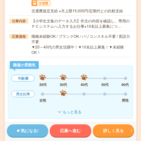
交通費
交通費規定支給 ※月上限15,000円/定期代との比較支給
【小学生文集のデータ入力】作文の内容を確認し、専用の
仕事内容
ＰＣシステムへ入力するお仕事※10名以上募集につ…
職種未経験OK / ブランクOK / パソコンスキル不要 / 英語力
応募資格
不要
▼20～40代の男女活躍中！▼10名以上募集！▼未経験
OK！
職場の雰囲気
年齢層
20代
30代
40代
50代
60代
男女比率
女性
男性
もっと見る
気になる!
応募へ進む
詳しく見る