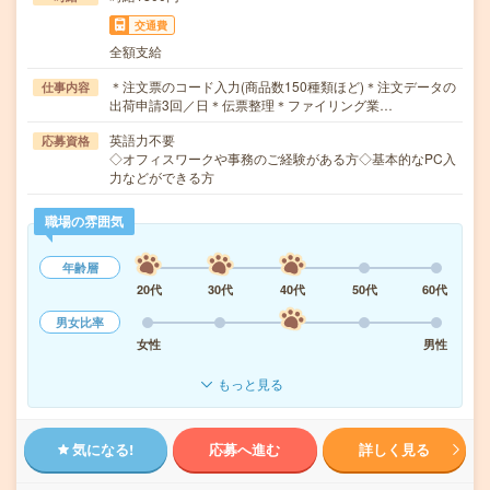
交通費
全額支給
＊注文票のコード入力(商品数150種類ほど)＊注文データの
仕事内容
出荷申請3回／日＊伝票整理＊ファイリング業…
英語力不要
応募資格
◇オフィスワークや事務のご経験がある方◇基本的なPC入
力などができる方
職場の雰囲気
年齢層
20代
30代
40代
50代
60代
男女比率
女性
男性
もっと見る
気になる!
応募へ進む
詳しく見る