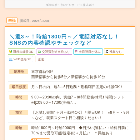
派遣会社
京成ビルサービス株式会社
未読
掲載日
2026/08/08
＼週3～！時給1800円～／電話対応なし！
SNSの内容確認やチェックなど
職種未経験OK
交通費別途支給あり
土日祝日が休み
残業なし
WEB登録OK
派遣
東京都新宿区
勤務地
西新宿駅から徒歩5分／新宿駅から徒歩10分
月～日の内、週3～5日勤務＊勤務曜日固定の相談OK！
曜日頻度
9:00～20:00の内、実働7～8時間勤務/休憩1時間[シフト
時間
例]□09:00～17:00(実働7…
【お試し短期1ヶ月～勤務OK】＊即日OK！ ※8月～・9月
期間
～など、就業スタート日ご相談ください！
時給1800円～時給2000円 ◆日払い(速払い：給料日前に
時給
70％まで受取可能/規定有)＋月払い ＊昇給あり