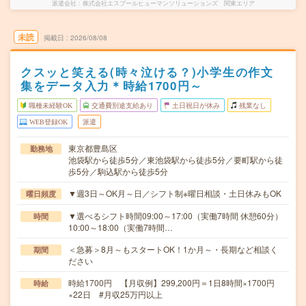
派遣会社
株式会社エスプールヒューマンソリューションズ 関東エリア
未読
掲載日
2026/08/08
クスッと笑える(時々泣ける？)小学生の作文
集をデータ入力＊時給1700円～
職種未経験OK
交通費別途支給あり
土日祝日が休み
残業なし
WEB登録OK
派遣
東京都豊島区
勤務地
池袋駅から徒歩5分／東池袋駅から徒歩5分／要町駅から徒
歩5分／駒込駅から徒歩5分
▼週3日～OK月～日／シフト制※曜日相談・土日休みもOK
曜日頻度
▼選べるシフト時間09:00～17:00（実働7時間 休憩60分）
時間
10:00～18:00（実働7時間…
＜急募＞8月～もスタートOK！1か月～・長期など相談く
期間
ださい
時給1700円 【月収例】299,200円＝1日8時間×1700円
時給
×22日 #月収25万円以上