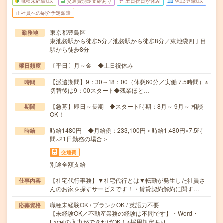
職種未経験OK
交通費別途支給あり
土日祝日が休み
WEB登録OK
正社員への紹介予定派遣
東京都豊島区
勤務地
東池袋駅から徒歩5分／池袋駅から徒歩8分／東池袋四丁目
駅から徒歩8分
〔平日〕月～金 ◆土日祝休み
曜日頻度
【派遣期間】9：30～18：00（休憩60分／実働 7.5時間）※
時間
切替後は9：00スタート◆残業ほと…
【急募】即日～長期 ◆スタート時期：8月～ 9月～ 相談
期間
OK！
時給1480円 ◆月給例：233,100円＜時給1,480円×7.5時
時給
間×21日勤務の場合＞
交通費
別途全額支給
【社宅代行事務】▼社宅代行とは▼転勤が発生した社員さ
仕事内容
んのお家を探すサービスです！・賃貸契約解約に関す…
職種未経験OK / ブランクOK / 英語力不要
応募資格
【未経験OK／不動産業務の経験は不問です】・Word・
Excelの入力ができればOK！※採用規定あり…