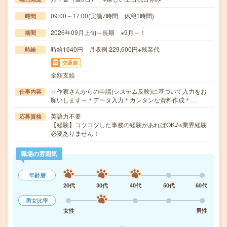
09:00～17:00(実働7時間 休憩1時間)
時間
2026年09月上旬～長期 ※9月～！
期間
時給1640円 月収例 229,600円+残業代
時給
交通費
全額支給
～作家さんからの申請(システム反映)に基づいて入力をお
仕事内容
願いします～＊データ入力＊カンタンな資料作成＊…
英語力不要
応募資格
【経験】コツコツした事務の経験があればOK♪※業界経験
必要ありません！
職場の雰囲気
年齢層
20代
30代
40代
50代
60代
男女比率
女性
男性