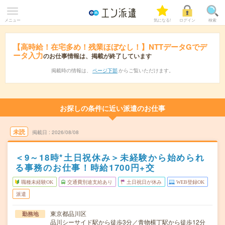
メニュー
気になる!
ログイン
検索
【高時給！在宅多め！残業ほぼなし！】NTTデータGでデ
ータ入力
のお仕事情報は、掲載が終了しています
掲載時の情報は、
ページ下部
からご覧いただけます。
お探しの条件に近い派遣のお仕事
未読
掲載日
2026/08/08
＜9～18時*土日祝休み＞未経験から始められ
る事務のお仕事！時給1700円+交
職種未経験OK
交通費別途支給あり
土日祝日が休み
WEB登録OK
派遣
東京都品川区
勤務地
品川シーサイド駅から徒歩3分／青物横丁駅から徒歩12分