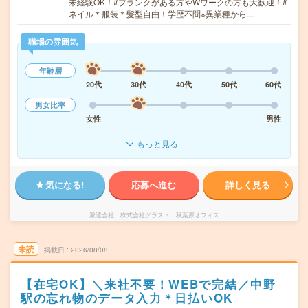
未経験OK！#ブランクがある方やWワークの方も大歓迎！#
ネイル＊服装＊髪型自由！学歴不問※異業種から…
職場の雰囲気
年齢層
20代
30代
40代
50代
60代
男女比率
女性
男性
もっと見る
気になる!
応募へ進む
詳しく見る
派遣会社
株式会社グラスト 秋葉原オフィス
未読
掲載日
2026/08/08
【在宅OK】＼来社不要！WEBで完結／中野
駅の忘れ物のデータ入力＊日払いOK