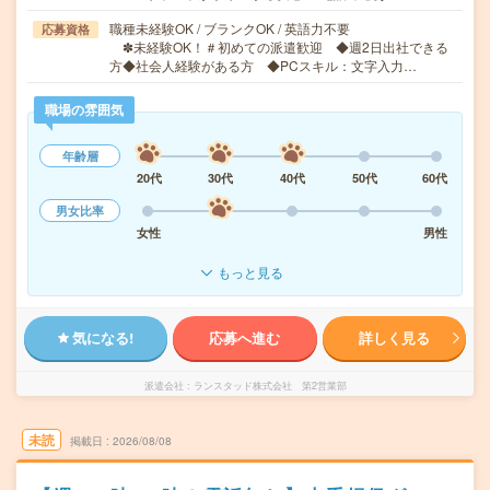
職種未経験OK / ブランクOK / 英語力不要
応募資格
✽未経験OK！＃初めての派遣歓迎 ◆週2日出社できる
方◆社会人経験がある方 ◆PCスキル：文字入力…
職場の雰囲気
年齢層
20代
30代
40代
50代
60代
男女比率
女性
男性
もっと見る
気になる!
応募へ進む
詳しく見る
派遣会社
ランスタッド株式会社 第2営業部
未読
掲載日
2026/08/08