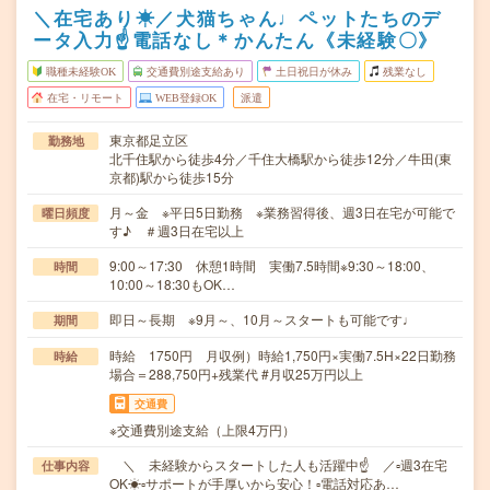
＼在宅あり☀／犬猫ちゃん♩ペットたちのデ
ータ入力☝電話なし＊かんたん《未経験〇》
職種未経験OK
交通費別途支給あり
土日祝日が休み
残業なし
在宅・リモート
WEB登録OK
派遣
東京都足立区
勤務地
北千住駅から徒歩4分／千住大橋駅から徒歩12分／牛田(東
京都)駅から徒歩15分
月～金 ※平日5日勤務 ※業務習得後、週3日在宅が可能で
曜日頻度
す♪ ＃週3日在宅以上
9:00～17:30 休憩1時間 実働7.5時間※9:30～18:00、
時間
10:00～18:30もOK…
即日～長期 ※9月～、10月～スタートも可能です♩
期間
時給 1750円 月収例）時給1,750円×実働7.5H×22日勤務
時給
場合＝288,750円+残業代 #月収25万円以上
交通費
※交通費別途支給（上限4万円）
＼ 未経験からスタートした人も活躍中☝ ／▫週3在宅
仕事内容
OK☀▫サポートが手厚いから安心！▫電話対応あ…