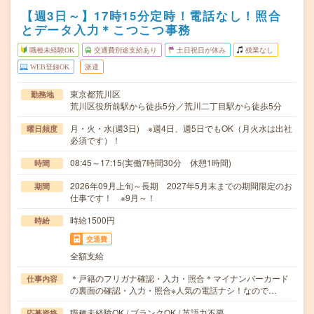
【週3日～】17時15分定時！電話なし！照合
とデータ入力＊こつこつ事務
職種未経験OK
交通費別途支給あり
土日祝日が休み
残業なし
WEB登録OK
派遣
東京都荒川区
勤務地
荒川区役所前駅から徒歩5分／荒川二丁目駅から徒歩5分
月・火・水(週3日) ※週4日、週5日でもOK（月火水は出社
曜日頻度
必須です）！
08:45～17:15(実働7時間30分 休憩1時間)
時間
2026年09月上旬～長期 2027年5月末までの期間限定のお
期間
仕事です！ ※9月～！
時給1500円
時給
交通費
全額支給
＊戸籍のフリガナ確認・入力・照合＊マイナンバーカード
仕事内容
の裏面の確認・入力・照合※人気の電話ナシ！なので…
職種未経験OK / ブランクOK / 英語力不要
応募資格