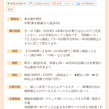
職種未経験OK
土日祝日が休み
在宅・リモート
WEB登録OK
派遣
東京都中野区
勤務地
中野(東京都)駅から徒歩5分
月～日【週2～5日OK】※単発のお仕事ではないのでご注意
曜日頻度
ください。※1か月単位のシフト提出です。【研修につい
て】入社から連続して3～5日間(平日9:00～18:00)期間はス
キルに応じて異なります。
【1日4時間～】8:00～21:00の間でご希望ご相談くださ
時間
い！(例)10時～・11時～ などもOK…
即日～最短9月末、長期もOK！※8月24日以降の入社希望の
期間
方は最短10月末まで
時給1900円～2100円 ※昇給あり！ ■週払いOK ■1日
時給
6h以上の勤務で日収1万円～
＼ 嬉しい在宅＊かんたんデータ入力 ／・駅構内の忘れ
仕事内容
物情報などのデータ入力⇒システム項目に沿って、 …
職種未経験OK / ブランクOK / パソコンスキル不要 / 英語力
応募資格
不要
未経験OK！#ブランクがある方やWワークの方も大歓迎！#