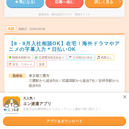
気になる!
応募へ進む
詳しく見る
派遣会社
株式会社グラスト 新宿オフィス
未読
掲載日
2026/08/08
【8・9月入社相談OK】在宅！海外ドラマやア
ニメの字幕入力＊日払いOK
職種未経験OK
交通費別途支給あり
土日祝日が休み
残業なし
在宅・リモート
派遣
東京都三鷹市
勤務地
三鷹駅から徒歩5分／武蔵境駅から徒歩7分／吉祥寺駅から
徒歩5分
月～日 ※土日休みもOK！▼自由シフトで週2～OK！※
曜日頻度
大人気！
完全在宅ではありません。シフトにより在宅頻度の変動あ
エン派遣アプリ
り。※単発のお仕事ではございませんのでご注意くださ
い。
派遣のお仕事情報がたくさん！プッシュ通知で受け取ろう！
8:00～22:00 ▼1日4時間～10時～・11時～など、シフト
時間
アプリをダウンロード
希望ご相談ください！