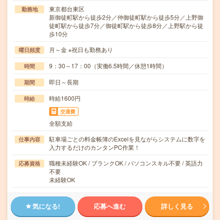
東京都台東区
勤務地
新御徒町駅から徒歩2分／仲御徒町駅から徒歩5分／上野御
徒町駅から徒歩7分／御徒町駅から徒歩8分／上野駅から徒
歩10分
月～金 ※祝日も勤務あり
曜日頻度
9：30～17：00（実働6.5時間／休憩1時間）
時間
即日～長期
期間
時給1600円
時給
交通費
全額支給
駐車場ごとの料金帳簿のExcelを見ながらシステムに数字を
仕事内容
入力するだけのカンタンPC作業！
職種未経験OK / ブランクOK / パソコンスキル不要 / 英語力
応募資格
不要
未経験OK
気になる!
応募へ進む
詳しく見る