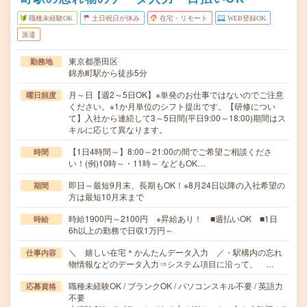
職種未経験OK
土日祝日が休み
在宅・リモート
WEB登録OK
派遣
東京都墨田区
勤務地
錦糸町駅から徒歩5分
月～日【週2～5日OK】※単発のお仕事ではないのでご注意
曜日頻度
ください。※1か月単位のシフト提出です。【研修につい
て】入社から連続して3～5日間(平日9:00～18:00)期間はス
キルに応じて異なります。
【1日4時間～】8:00～21:00の間でご希望ご相談くださ
時間
い！(例)10時～・11時～ などもOK…
即日～最短9月末、長期もOK！※8月24日以降の入社希望の
期間
方は最短10月末まで
時給1900円～2100円 ※昇給あり！ ■週払いOK ■1日
時給
6h以上の勤務で日収1万円～
＼ 嬉しい在宅＊かんたんデータ入力 ／・駅構内の忘れ
仕事内容
物情報などのデータ入力⇒システム項目に沿って、 …
職種未経験OK / ブランクOK / パソコンスキル不要 / 英語力
応募資格
不要