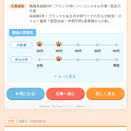
職種未経験OK / ブランクOK / パソコンスキル不要 / 英語力
応募資格
不要
未経験OK！ブランクがある方やWワークの方も大歓迎！ネ
イル＊服装＊髪型自由！学歴不問※異業種からの転…
職場の雰囲気
年齢層
20代
30代
40代
50代
60代
男女比率
女性
男性
もっと見る
気になる!
応募へ進む
詳しく見る
派遣会社
株式会社グラスト 池袋オフィス
未読
掲載日
2026/08/08