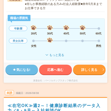
●何らか事務経験のある方♪※社会人経験要■来年5月末まで
お仕事できる方
職場の雰囲気
年齢層
20代
30代
40代
50代
60代
男女比率
女性
男性
もっと見る
気になる!
応募へ進む
詳しく見る
派遣会社
パーソルテンプスタッフ株式会社
未読
掲載日
2026/08/08
≪在宅OK≫週2～！健康診断結果のデータ入
力／8・9月～入社相談OK