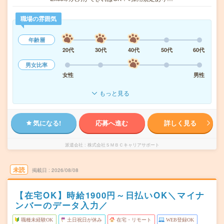
職場の雰囲気
年齢層
20代
30代
40代
50代
60代
男女比率
女性
男性
もっと見る
気になる!
応募へ進む
詳しく見る
派遣会社
株式会社ＳＭＢＣキャリアサポート
未読
掲載日
2026/08/08
【在宅OK】時給1900円～日払いOK＼マイナ
ンバーのデータ入力／
職種未経験OK
土日祝日が休み
在宅・リモート
WEB登録OK