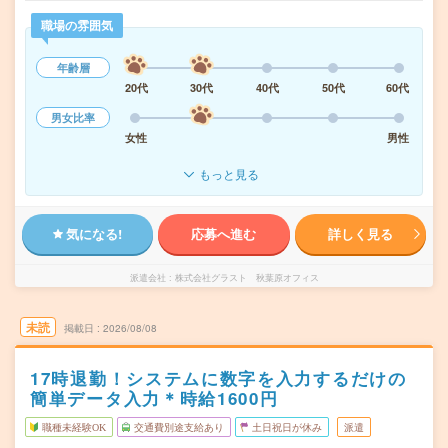
職場の雰囲気
年齢層
20代
30代
40代
50代
60代
男女比率
女性
男性
もっと見る
気になる!
応募へ進む
詳しく見る
派遣会社
株式会社グラスト 秋葉原オフィス
未読
掲載日
2026/08/08
17時退勤！システムに数字を入力するだけの
簡単データ入力＊時給1600円
職種未経験OK
交通費別途支給あり
土日祝日が休み
派遣