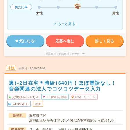
男女比率
女性
男性
もっと見る
気になる!
応募へ進む
詳しく見る
派遣会社
株式会社フォーディー
未読
掲載日
2026/08/08
週1-2日在宅＊時給1640円！ほぼ電話なし！
音楽関連の法人でコツコツデータ入力
交通費別途支給あり
土日祝日が休み
在宅・リモート
WEB登録OK
派遣
東京都港区
勤務地
溜池山王駅から徒歩5分／国会議事堂前駅から徒歩10分
月～金（週5日） ※嬉しい土日祝日休み
曜日頻度