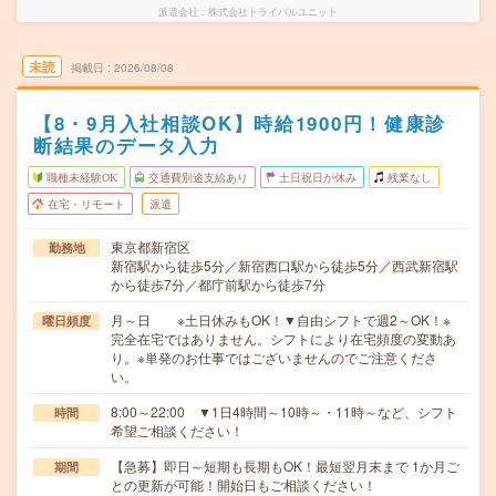
派遣会社
株式会社トライバルユニット
未読
掲載日
2026/08/08
【8・9月入社相談OK】時給1900円！健康診
断結果のデータ入力
職種未経験OK
交通費別途支給あり
土日祝日が休み
残業なし
在宅・リモート
派遣
東京都新宿区
勤務地
新宿駅から徒歩5分／新宿西口駅から徒歩5分／西武新宿駅
から徒歩7分／都庁前駅から徒歩7分
月～日 ※土日休みもOK！▼自由シフトで週2～OK！※
曜日頻度
完全在宅ではありません。シフトにより在宅頻度の変動あ
り。※単発のお仕事ではございませんのでご注意くださ
い。
8:00～22:00 ▼1日4時間～10時～・11時～など、シフト
時間
希望ご相談ください！
【急募】即日～短期も長期もOK！最短翌月末まで 1か月ご
期間
との更新が可能！開始日もご相談ください！