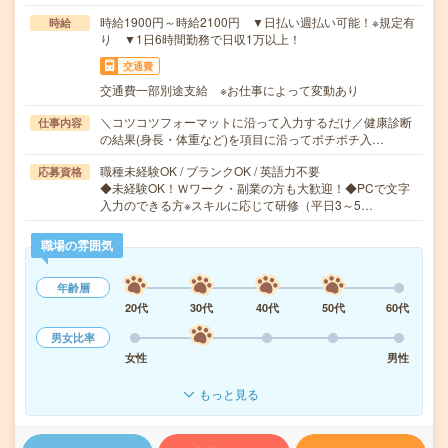
時給1900円～時給2100円 ▼日払い週払い可能！※規定有
時給
り ▼1日6時間勤務で日収1万以上！
交通費
交通費一部別途支給 ※お仕事によって変動あり
＼コツコツフォーマットに沿って入力するだけ／健康診断
仕事内容
の結果(身長・体重など)を項目に沿ってポチポチ入…
職種未経験OK / ブランクOK / 英語力不要
応募資格
◆未経験OK！Ｗワーク・副業の方も大歓迎！◆PCで文字
入力のできる方※スキルに応じて研修（平日3～5…
職場の雰囲気
年齢層
20代
30代
40代
50代
60代
男女比率
女性
男性
もっと見る