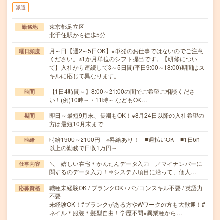
派遣
東京都足立区
勤務地
北千住駅から徒歩5分
月～日【週2～5日OK】※単発のお仕事ではないのでご注意
曜日頻度
ください。※1か月単位のシフト提出です。【研修につい
て】入社から連続して3～5日間(平日9:00～18:00)期間はス
キルに応じて異なります。
【1日4時間～】8:00～21:00の間でご希望ご相談くださ
時間
い！(例)10時～・11時～ などもOK…
即日～最短9月末、長期もOK！※8月24日以降の入社希望の
期間
方は最短10月末まで
時給1900～2100円 ※昇給あり！ ■週払いOK ■1日6h
時給
以上の勤務で日収1万円～
＼ 嬉しい在宅＊かんたんデータ入力 ／マイナンバーに
仕事内容
関するのデータ入力！⇒システム項目に沿って、個人…
職種未経験OK / ブランクOK / パソコンスキル不要 / 英語力
応募資格
不要
未経験OK！#ブランクがある方やWワークの方も大歓迎！#
ネイル＊服装＊髪型自由！学歴不問※異業種から…