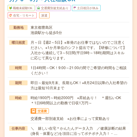
職種未経験OK
交通費別途支給あり
土日祝日が休み
在宅・リモート
派遣
東京都豊島区
勤務地
池袋駅から徒歩5分
月～日【週2～5日】※単発のお仕事ではないのでご注意く
曜日頻度
ださい。※1か月単位のシフト提出です。【研修について】
入社から連続して3～5日間(平日9時～18時)期間はスキル
に応じて異なります。
1日4時間～OK！9:00～21:00の間でご希望の時間をご相談
時間
ください！
即日～最短9月末、長期もOK！※8月24日以降の入社希望の
期間
方は最短10月末まで
時給1900円～時給2000円 ※昇給あり！ ＊週払いOK
時給
＊1日6時間以上の勤務で日収1万円～
交通費
交通費一部別途支給 ※お仕事によって変動あり
＼ 嬉しい在宅＊かんたんデータ入力 ／健康診断の結果
仕事内容
(身長・体重など)を項目に沿ってポチポチ入力！・…