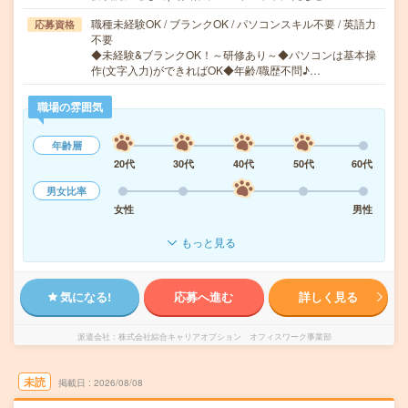
職種未経験OK / ブランクOK / パソコンスキル不要 / 英語力
応募資格
不要
◆未経験&ブランクOK！～研修あり～◆パソコンは基本操
作(文字入力)ができればOK◆年齢/職歴不問♪…
職場の雰囲気
年齢層
20代
30代
40代
50代
60代
男女比率
女性
男性
もっと見る
気になる!
応募へ進む
詳しく見る
派遣会社
株式会社綜合キャリアオプション オフィスワーク事業部
未読
掲載日
2026/08/08