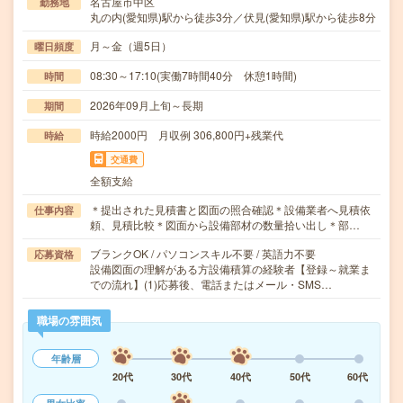
名古屋市中区
勤務地
丸の内(愛知県)駅から徒歩3分／伏見(愛知県)駅から徒歩8分
月～金（週5日）
曜日頻度
08:30～17:10(実働7時間40分 休憩1時間)
時間
2026年09月上旬～長期
期間
時給2000円 月収例 306,800円+残業代
時給
交通費
全額支給
＊提出された見積書と図面の照合確認＊設備業者へ見積依
仕事内容
頼、見積比較＊図面から設備部材の数量拾い出し＊部…
ブランクOK / パソコンスキル不要 / 英語力不要
応募資格
設備図面の理解がある方設備積算の経験者【登録～就業ま
での流れ】(1)応募後、電話またはメール・SMS…
職場の雰囲気
年齢層
20代
30代
40代
50代
60代