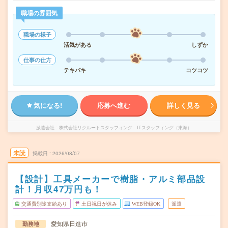
職場の雰囲気
職場の様子
活気がある
しずか
仕事の仕方
テキパキ
コツコツ
気になる!
応募へ進む
詳しく見る
派遣会社
株式会社リクルートスタッフィング ITスタッフィング（東海）
未読
掲載日
2026/08/07
【設計】工具メーカーで樹脂・アルミ部品設
計！月収47万円も！
交通費別途支給あり
土日祝日が休み
WEB登録OK
派遣
愛知県日進市
勤務地