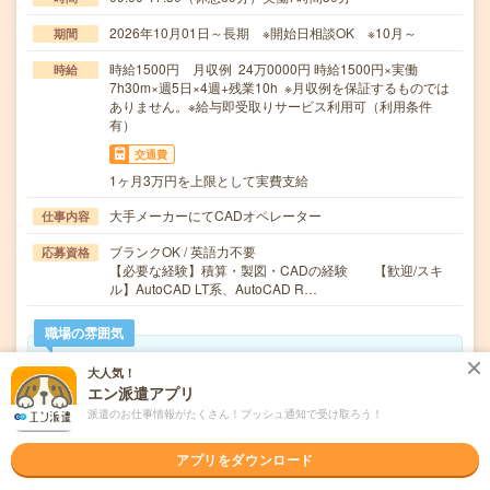
2026年10月01日～長期 ※開始日相談OK ※10月～
期間
時給1500円 月収例 24万0000円 時給1500円×実働
時給
7h30m×週5日×4週+残業10h ※月収例を保証するものでは
ありません。※給与即受取りサービス利用可（利用条件
有）
交通費
1ヶ月3万円を上限として実費支給
大手メーカーにてCADオペレーター
仕事内容
ブランクOK / 英語力不要
応募資格
【必要な経験】積算・製図・CADの経験 【歓迎/スキ
ル】AutoCAD LT系、AutoCAD R…
職場の雰囲気
大人気！
年齢層
エン派遣アプリ
20代
30代
40代
50代
60代
派遣のお仕事情報がたくさん！プッシュ通知で受け取ろう！
男女比率
女性
男性
アプリをダウンロード