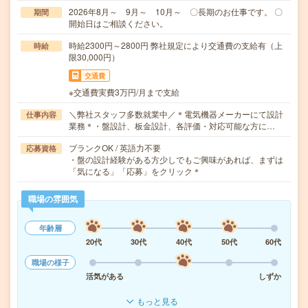
2026年8月～ 9月～ 10月～ 〇長期のお仕事です。 〇
期間
開始日はご相談ください。
時給2300円～2800円 弊社規定により交通費の支給有（上
時給
限30,000円）
交通費
※交通費実費3万円/月まで支給
＼弊社スタッフ多数就業中／＊電気機器メーカーにて設計
仕事内容
業務＊・盤設計、板金設計、各評価・対応可能な方に…
ブランクOK / 英語力不要
応募資格
・盤の設計経験がある方少しでもご興味があれば、まずは
「気になる」「応募」をクリック＊
職場の雰囲気
年齢層
20代
30代
40代
50代
60代
職場の様子
活気がある
しずか
もっと見る