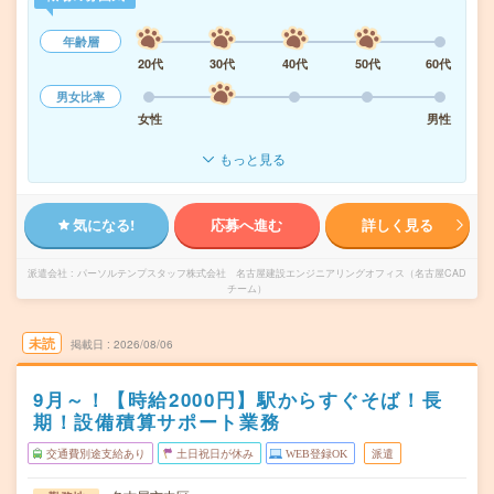
年齢層
20代
30代
40代
50代
60代
男女比率
女性
男性
もっと見る
気になる!
応募へ進む
詳しく見る
派遣会社
パーソルテンプスタッフ株式会社 名古屋建設エンジニアリングオフィス（名古屋CAD
チーム）
未読
掲載日
2026/08/06
9月～！【時給2000円】駅からすぐそば！長
期！設備積算サポート業務
交通費別途支給あり
土日祝日が休み
WEB登録OK
派遣