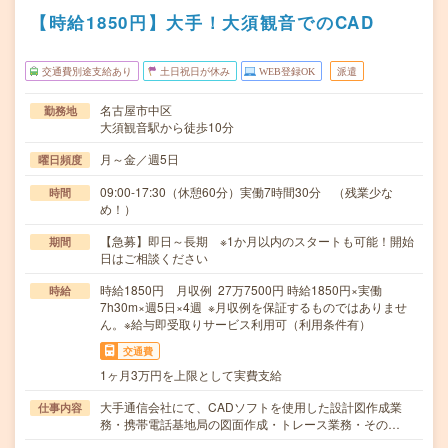
【時給1850円】大手！大須観音でのCAD
交通費別途支給あり
土日祝日が休み
WEB登録OK
派遣
名古屋市中区
勤務地
大須観音駅から徒歩10分
月～金／週5日
曜日頻度
09:00-17:30（休憩60分）実働7時間30分 （残業少な
時間
め！）
【急募】即日～長期 ※1か月以内のスタートも可能！開始
期間
日はご相談ください
時給1850円 月収例 27万7500円 時給1850円×実働
時給
7h30m×週5日×4週 ※月収例を保証するものではありませ
ん。※給与即受取りサービス利用可（利用条件有）
交通費
1ヶ月3万円を上限として実費支給
大手通信会社にて、CADソフトを使用した設計図作成業
仕事内容
務・携帯電話基地局の図面作成・トレース業務・その…