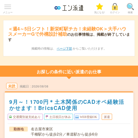
メニュー
気になる!
ログイン
検索
＜週4～5日シフト！新栄町駅チカ！未経験OK＞大手ハウ
スメーカーGで外構設計補助
のお仕事情報は、掲載が終了していま
す
掲載時の情報は、
ページ下部
からご覧いただけます。
お探しの条件に近い派遣のお仕事
未読
掲載日
2026/08/08
9月～！1700円＊土木関係のCADオペ経験活
かせます！BricsCAD使用
交通費別途支給あり
土日祝日が休み
WEB登録OK
派遣
名古屋市東区
勤務地
千種駅から徒歩2分／車道駅から徒歩6分