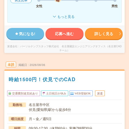
男女比率
女性
男性
もっと見る
気になる!
応募へ進む
詳しく見る
派遣会社
パーソルテンプスタッフ株式会社 名古屋建設エンジニアリングオフィス（名古屋CAD
チーム）
未読
掲載日
2026/08/06
時給1500円！伏見でのCAD
交通費別途支給あり
土日祝日が休み
WEB登録OK
派遣
名古屋市中区
勤務地
伏見(愛知県)駅から徒歩6分
月～金／週5日
曜日頻度
09:00-17:30（休憩60分）実働7時間30分
時間