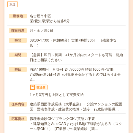
派遣
名古屋市中区
勤務地
栄(愛知県)駅から徒歩5分
月～金／週5日
曜日頻度
08:30-17:00（休憩60分）実働7時間30分 （残業少な
時間
め！）
【急募】即日～長期 ※1か月以内のスタートも可能！開始
期間
日はご相談ください
時給1600円 月収例 24万0000円 時給1600円×実働
時給
7h30m×週5日×4週 ※月収例を保証するものではありませ
ん。
交通費
1ヶ月3万円を上限として実費支給
建築系図面作成業務（大手企業）・分譲マンションの配置
仕事内容
図・面積表作成・建築費の概算・法令・行政指導要綱…
職種未経験OK / ブランクOK / 英語力不要
応募資格
・建築知識とAutoCADまたはLIM修正経験がある方（スク
ール卒OK！）【IT業界での就業経験（期…