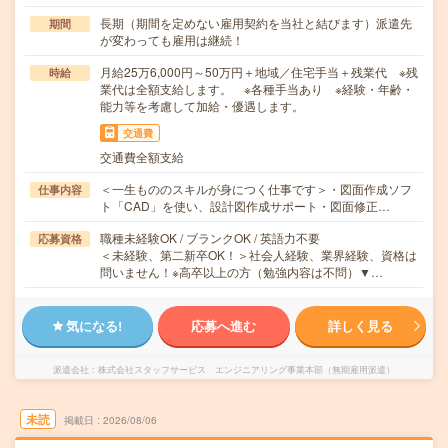
長期（期間を定めない雇用契約を当社と結びます）派遣先
期間
が変わっても雇用は継続！
月給25万6,000円～50万円＋地域／住宅手当＋残業代 ※残
時給
業代は全額支給します。 ※各種手当あり ※経験・年齢・
能力等を考慮して加給・優遇します。
交通費
交通費全額支給
＜一生もののスキルが身につく仕事です＞・図面作成ソフ
仕事内容
ト「CAD」を使い、設計図作成サポート・図面修正…
職種未経験OK / ブランクOK / 英語力不要
応募資格
＜未経験、第二新卒OK！＞社会人経験、業界経験、資格は
問いません！※高卒以上の方（勉強内容は不問）▼…
気になる!
応募へ進む
詳しく見る
派遣会社
株式会社スタッフサービス エンジニアリング事業本部（無期雇用派遣）
未読
掲載日
2026/08/06