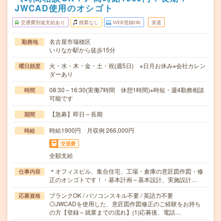
JWCAD使用のオシゴト
交通費別途支給あり
残業なし
WEB登録OK
派遣
名古屋市瑞穂区
勤務地
いりなか駅から徒歩15分
火・水・木・金・土・祝(週5日) ※日月お休み※会社カレン
曜日頻度
ダーあり
08:30～16:30(実働7時間 休憩1時間)※時短・週4勤務相談
時間
可能です
【急募】即日～長期
期間
時給1900円 月収例 266,000円
時給
交通費
全額支給
＊オフィスビル、集合住宅、工場・倉庫の意匠図作図・修
仕事内容
正のオシゴトです！・基本計画～基本設計、実施設計…
ブランクOK / パソコンスキル不要 / 英語力不要
応募資格
◎JWCADを使用した、意匠図作図修正のご経験をお持ち
の方【登録～就業までの流れ】(1)応募後、電話…