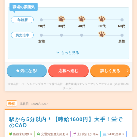
職場の雰囲気
年齢層
20代
30代
40代
50代
60代
男女比率
女性
男性
もっと見る
気になる!
応募へ進む
詳しく見る
派遣会社
パーソルテンプスタッフ株式会社 名古屋建設エンジニアリングオフィス（名古屋CAD
チーム）
未読
掲載日
2026/08/07
駅から5分以内＊【時給1600円】大手！栄で
のCAD
職種未経験OK
交通費別途支給あり
土日祝日が休み
WEB登録OK