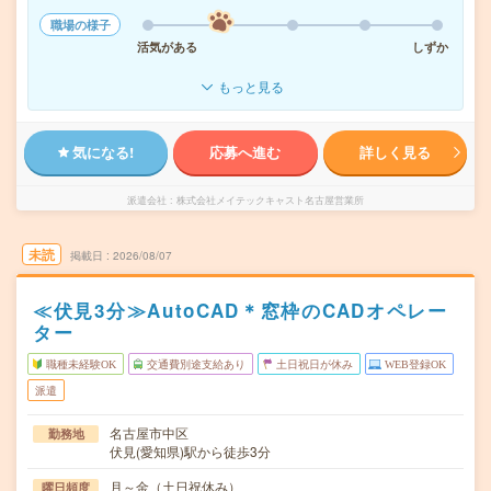
職場の様子
活気がある
しずか
もっと見る
気になる!
応募へ進む
詳しく見る
派遣会社
株式会社メイテックキャスト名古屋営業所
未読
掲載日
2026/08/07
≪伏見3分≫AutoCAD＊窓枠のCADオペレー
ター
職種未経験OK
交通費別途支給あり
土日祝日が休み
WEB登録OK
派遣
名古屋市中区
勤務地
伏見(愛知県)駅から徒歩3分
月～金（土日祝休み）
曜日頻度