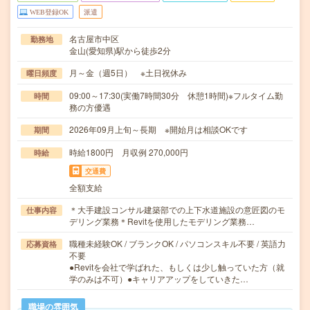
WEB登録OK
派遣
名古屋市中区
勤務地
金山(愛知県)駅から徒歩2分
月～金（週5日） ※土日祝休み
曜日頻度
09:00～17:30(実働7時間30分 休憩1時間)※フルタイム勤
時間
務の方優遇
2026年09月上旬～長期 ※開始月は相談OKです
期間
時給1800円 月収例 270,000円
時給
交通費
全額支給
＊大手建設コンサル建築部での上下水道施設の意匠図のモ
仕事内容
デリング業務＊Revitを使用したモデリング業務…
職種未経験OK / ブランクOK / パソコンスキル不要 / 英語力
応募資格
不要
●Revitを会社で学ばれた、もしくは少し触っていた方（就
学のみは不可）●キャリアアップをしていきた…
職場の雰囲気