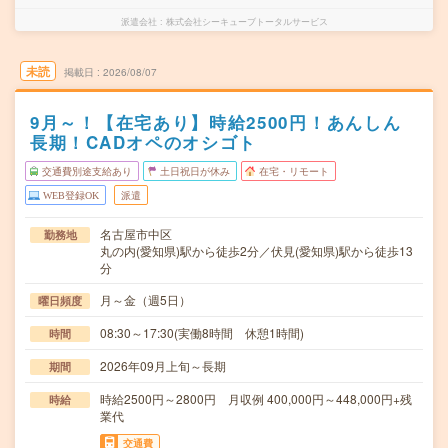
派遣会社
株式会社シーキューブトータルサービス
未読
掲載日
2026/08/07
9月～！【在宅あり】時給2500円！あんしん
長期！CADオペのオシゴト
交通費別途支給あり
土日祝日が休み
在宅・リモート
WEB登録OK
派遣
名古屋市中区
勤務地
丸の内(愛知県)駅から徒歩2分／伏見(愛知県)駅から徒歩13
分
月～金（週5日）
曜日頻度
08:30～17:30(実働8時間 休憩1時間)
時間
2026年09月上旬～長期
期間
時給2500円～2800円 月収例 400,000円～448,000円+残
時給
業代
交通費