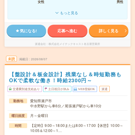
女性
男性
もっと見る
気になる!
応募へ進む
詳しく見る
派遣会社
株式会社メイテックキャスト名古屋営業所
未読
掲載日
2026/08/07
【盤設計＆板金設計】残業なし＆時短勤務も
OKで柔軟な働き！時給2300円～
交通費別途支給あり
土日祝日が休み
WEB登録OK
派遣
愛知県瀬戸市
勤務地
中水野駅から車6分／尾張瀬戸駅から車10分
月～金曜日
曜日頻度
【定時】9:00～18:00または8:00～17:00【休憩】10:00～
時間
10:05＆12:00～1…