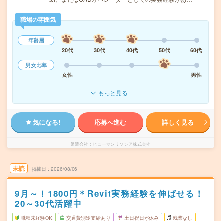
職場の雰囲気
年齢層
20代
30代
40代
50代
60代
男女比率
女性
男性
もっと見る
気になる!
応募へ進む
詳しく見る
派遣会社
ヒューマンリソシア株式会社
未読
掲載日
2026/08/06
9月～！1800円＊Revit実務経験を伸ばせる！
20～30代活躍中
職種未経験OK
交通費別途支給あり
土日祝日が休み
残業なし