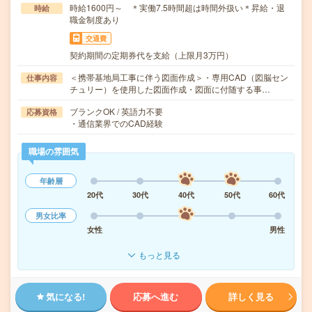
時給1600円～ ＊実働7.5時間超は時間外扱い＊昇給・退
時給
職金制度あり
交通費
契約期間の定期券代を支給（上限月3万円）
＜携帯基地局工事に伴う図面作成＞・専用CAD（図脳セン
仕事内容
チュリー）を使用した図面作成・図面に付随する事…
ブランクOK / 英語力不要
応募資格
・通信業界でのCAD経験
職場の雰囲気
年齢層
20代
30代
40代
50代
60代
男女比率
女性
男性
もっと見る
気になる!
応募へ進む
詳しく見る