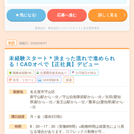
気になる!
応募へ進む
詳しく見る
派遣会社
株式会社メイテックキャスト名古屋営業所
未読
掲載日
2026/08/07
未経験スタート＊決まった流れで進められ
る！CADオペで【正社員】デビュー
職種未経験OK
交通費別途支給あり
土日祝日が休み
在宅・リモート
WEB登録OK
派遣
名古屋市守山区
勤務地
新守山駅から---分／守山自衛隊前駅から---分／矢田(愛知
県)駅から---分／覚王山駅から---分／瓢箪山(愛知県)駅から-
--分
月～金（週休2日制）
曜日頻度
8：30～17：30（実働8時間）※勤務時間は就業先により異
時間
なる場合があります。◎フレックス勤務が可…