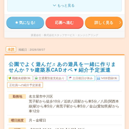
もっと見る
気になる!
応募へ進む
詳しく見る
派遣会社
株式会社スタッフサービス・エンジニアリング
未読
掲載日
2026/08/07
公園でよく遊んだ♬あの遊具を一緒に作りま
せんか？✨建築系CADオペ▼紹介予定派遣
職種未経験OK
交通費別途支給あり
土日祝日が休み
WEB登録OK
正社員への紹介予定派遣
名古屋市中川区
勤務地
荒子駅から徒歩10分／近鉄八田駅から車5分／八田(関西本
線)駅から車5分／南荒子駅から車5分／金山(愛知県)駅から
車12分
月～金曜日
曜日頻度