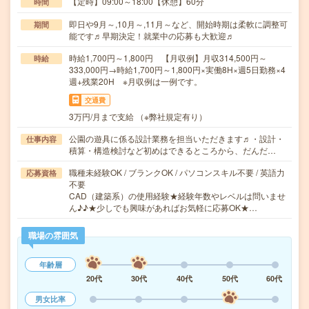
【定時】09:00～18:00【休憩】60分
時間
即日や9月～,10月～,11月～など、開始時期は柔軟に調整可
期間
能です♬早期決定！就業中の応募も大歓迎♬
時給1,700円～1,800円 【月収例】月収314,500円～
時給
333,000円→時給1,700円～1,800円×実働8H×週5日勤務×4
週+残業20H ※月収例は一例です。
交通費
3万円/月まで支給 （※弊社規定有り）
公園の遊具に係る設計業務を担当いただきます♬・設計・
仕事内容
積算・構造検討など初めはできるところから、だんだ…
職種未経験OK / ブランクOK / パソコンスキル不要 / 英語力
応募資格
不要
CAD（建築系）の使用経験★経験年数やレベルは問いませ
ん♪♪★少しでも興味があればお気軽に応募OK★…
職場の雰囲気
年齢層
20代
30代
40代
50代
60代
男女比率