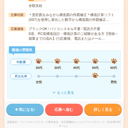
全額支給
＊意匠図をみながら構造図の作図修正＊構造計算ソフト
仕事内容
(SS7)を使用し算出した数字から構造図の作図修正…
ブランクOK / パソコンスキル不要 / 英語力不要
応募資格
S造、RC造構造設計・構造計算のご経験がある方【登録～
就業までの流れ】(1)応募後、電話またはメール…
職場の雰囲気
年齢層
20代
30代
40代
50代
60代
男女比率
女性
男性
もっと見る
気になる!
応募へ進む
詳しく見る
派遣会社
パーソルテンプスタッフ株式会社 名古屋建設エンジニアリングオフィス（名古屋CAD
チーム）