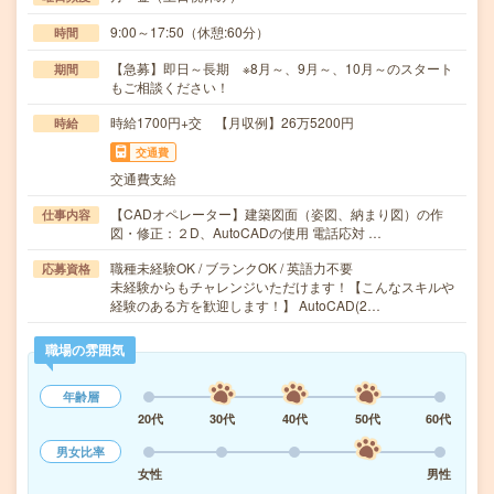
9:00～17:50（休憩:60分）
時間
【急募】即日～長期 ※8月～、9月～、10月～のスタート
期間
もご相談ください！
時給1700円+交 【月収例】26万5200円
時給
交通費
交通費支給
【CADオペレーター】建築図面（姿図、納まり図）の作
仕事内容
図・修正：２D、AutoCADの使用 電話応対 …
職種未経験OK / ブランクOK / 英語力不要
応募資格
未経験からもチャレンジいただけます！【こんなスキルや
経験のある方を歓迎します！】 AutoCAD(2…
職場の雰囲気
年齢層
20代
30代
40代
50代
60代
男女比率
女性
男性