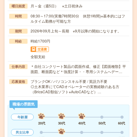
月～金（週5日） ※土日祝休み
曜日頻度
08:30～17:00(実働7時間30分 休憩1時間)※基本的にはフ
時間
ルタイム勤務が可能な方
2026年09月上旬～長期 ※9月以降の開始になります。
期間
時給1700円
時給
交通費
全額支給
＊自社コンクリート製品の図面作成、修正【図面種類】平
仕事内容
面図、断面図など＊強度計算・・専用システムへデー…
ブランクOK / パソコンスキル不要 / 英語力不要
応募資格
◎土木業界にてCADオペレーターの実務経験のある方
（BricsCAD類似ソフト※AutoCADなど）…
職場の雰囲気
年齢層
20代
30代
40代
50代
60代
男女比率