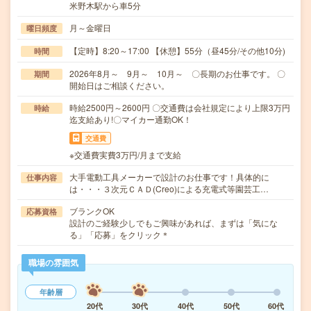
米野木駅から車5分
月～金曜日
曜日頻度
【定時】8:20～17:00 【休憩】55分（昼45分/その他10分)
時間
2026年8月～ 9月～ 10月～ 〇長期のお仕事です。 〇
期間
開始日はご相談ください。
時給2500円～2600円 〇交通費は会社規定により上限3万円
時給
迄支給あり!〇マイカー通勤OK！
交通費
※交通費実費3万円/月まで支給
大手電動工具メーカーで設計のお仕事です！具体的に
仕事内容
は・・・３次元ＣＡＤ(Creo)による充電式等園芸工…
ブランクOK
応募資格
設計のご経験少しでもご興味があれば、まずは「気にな
る」「応募」をクリック＊
職場の雰囲気
年齢層
20代
30代
40代
50代
60代