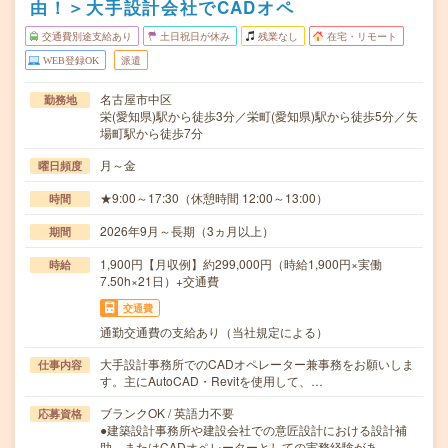
由！＞大手設計会社でCADオペ
交通費別途支給あり
土日祝日が休み
残業なし
在宅・リモート
WEB登録OK
派遣
名古屋市中区
勤務地
栄(愛知県)駅から徒歩3分／栄町(愛知県)駅から徒歩5分／矢
場町駅から徒歩7分
月～金
曜日頻度
★9:00～17:30（休憩時間 12:00～13:00）
時間
2026年9月～長期（3ヵ月以上）
期間
1,900円【月収例】約299,000円（時給1,900円×実働
時給
7.50h×21日）+交通費
交通費
通勤交通費の支給あり（当社規定による）
大手設計事務所でのCADオペレーター兼事務をお願いしま
仕事内容
す。主にAutoCAD・Revitを使用して、…
ブランクOK / 英語力不要
応募資格
●建築設計事務所や建設会社での意匠設計における設計補
助、またはCADオペレーターとしての実務経験があ…