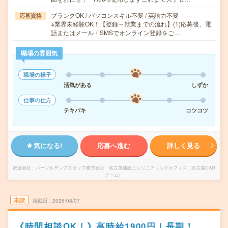
ブランクOK / パソコンスキル不要 / 英語力不要
応募資格
※業界未経験OK！【登録～就業までの流れ】(1)応募後、電
話またはメール・SMSでオンライン登録をご…
職場の雰囲気
職場の様子
活気がある
しずか
仕事の仕方
テキパキ
コツコツ
気になる!
応募へ進む
詳しく見る
派遣会社
パーソルテンプスタッフ株式会社 名古屋建設エンジニアリングオフィス（名古屋CAD
チーム）
未読
掲載日
2026/08/07
《時間相談OK！》高時給1900円！長期！