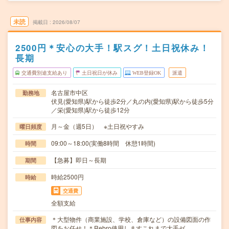
未読
掲載日
2026/08/07
2500円＊安心の大手！駅スグ！土日祝休み！
長期
交通費別途支給あり
土日祝日が休み
WEB登録OK
派遣
名古屋市中区
勤務地
伏見(愛知県)駅から徒歩2分／丸の内(愛知県)駅から徒歩5分
／栄(愛知県)駅から徒歩12分
月～金（週5日） ※土日祝やすみ
曜日頻度
09:00～18:00(実働8時間 休憩1時間)
時間
【急募】即日～長期
期間
時給2500円
時給
交通費
全額支給
＊大型物件（商業施設、学校、倉庫など）の設備図面の作
仕事内容
図をお任せ！＊Rebro使用しますこれまで大手ゼ…