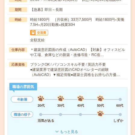
【急募】即日～長期
期間
時給1800円 ［月収例］33万7,500円 時給1800円×実働
時給
7.5H×月20日勤務+残業30H
交通費
全額支給
＊建築意匠図面の作成（AutoCAD）【対象】オフィスビル
仕事内容
や工場、倉庫などの新築・改修/S造・RC造…
ブランクOK / パソコンスキル不要 / 英語力不要
応募資格
●建築業界で建築意匠図のCADオペレターの経験
（AutoCAD）▼補足情報●建築士資格をお持ちの方優…
職場の雰囲気
年齢層
20代
30代
40代
50代
60代
職場の様子
活気がある
しずか
もっと見る