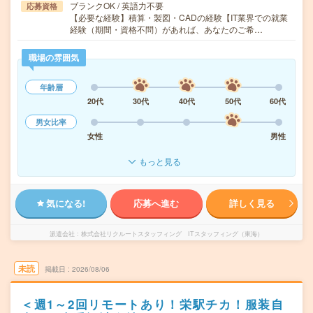
ブランクOK / 英語力不要
応募資格
【必要な経験】積算・製図・CADの経験【IT業界での就業
経験（期間・資格不問）があれば、あなたのご希…
職場の雰囲気
年齢層
20代
30代
40代
50代
60代
男女比率
女性
男性
もっと見る
気になる!
応募へ進む
詳しく見る
派遣会社
株式会社リクルートスタッフィング ITスタッフィング（東海）
未読
掲載日
2026/08/06
＜週1～2回リモートあり！栄駅チカ！服装自