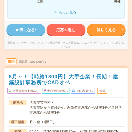
女性
男性
もっと見る
気になる!
応募へ進む
詳しく見る
派遣会社
パーソルテンプスタッフ株式会社 名古屋建設エンジニアリングオフィス（名古屋CAD
チーム）
未読
掲載日
2026/08/08
8月～！【時給1800円】大手企業！長期！建
築設計事務所でCADオペ
交通費別途支給あり
土日祝日が休み
WEB登録OK
派遣
名古屋市中村区
勤務地
名古屋駅から徒歩3分／近鉄名古屋駅から徒歩3分／名鉄名
古屋駅から徒歩3分
月～金（週5日）
曜日頻度
09:00～17:30(実働7時間30分 休憩1時間)※時短相談OK
時間