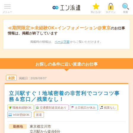
メニュー
気になる!
ログイン
検索
≪期間限定≫未経験OK×インフォメーション@東京
のお仕事
情報は、掲載が終了しています
掲載時の情報は、
ページ下部
からご覧いただけます。
お探しの条件に近い派遣のお仕事
未読
掲載日
2026/08/07
立川駅すぐ！地域密着の非営利でコツコツ事
務＆窓口／残業なし！
職種未経験OK
交通費別途支給あり
土日祝日が休み
残業なし
WEB登録OK
派遣
東京都立川市
勤務地
立川駅から徒歩6分