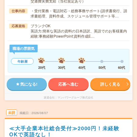
交通費実費支給（当社規定あり）
・受付業務・電話対応・総務事務サポート(請求書発行、請
仕事内容
求書処理、資料作成、スケジュール管理サポート等…
ブランクOK
応募資格
英語力:簡単な英語の資料の日本語訳、英語でのお客様案内
経験:事務経験PowerPoint:資料作成E…
職場の雰囲気
年齢層
20代
30代
40代
50代
60代
気になる!
応募へ進む
詳しく見る
派遣会社
マンパワーグループ株式会社
未読
掲載日
2026/08/07
≪大手企業本社総合受付≫2000円！未経験
OKで英語なし！