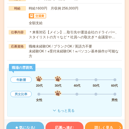
時給1600円 月収例 256,000円
時給
交通費
全額支給
＊来客対応【メイン】…取引先や運送会社のドライバー、
仕事内容
スタイリストの方々など＊社員への取次ぎ＊会議室や…
職種未経験OK / ブランクOK / 英語力不要
応募資格
未経験OK！※受付未経験OK！※パソコン基本操作が可能な
方
職場の雰囲気
年齢層
20代
30代
40代
50代
60代
男女比率
女性
男性
もっと見る
気になる!
応募へ進む
詳しく見る