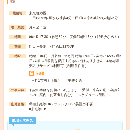
派遣
東京都港区
勤務地
三田(東京都)駅から徒歩4分／田町(東京都)駅から徒歩5分
月～金／週5日
曜日頻度
08:45-17:30（休憩60分）実働7時間45分（残業少なめ！）
時間
即日～長期 ※開始日相談OK
期間
時給1700円 月収例 26万円 時給1700円×実働7h45m×週5
時給
日×4週 ※月収例を保証するものではありません。※給与即
受取りサービス利用可（利用条件有）
交通費
1ヶ月3万円を上限として実費支給
下記の業務をお願いいたします ・受付、来客対応・会議室
仕事内容
へのご案内（お茶出し含む）・スケジュール管理・…
職種未経験OK / ブランクOK / 英語力不要
応募資格
■未経験OK！
職場の雰囲気