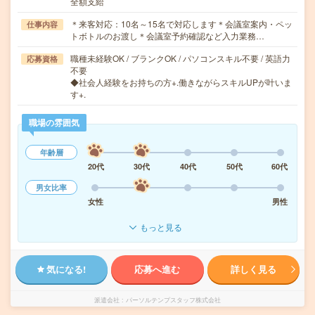
全額支給
＊来客対応：10名～15名で対応します＊会議室案内・ペッ
仕事内容
トボトルのお渡し＊会議室予約確認など入力業務…
職種未経験OK / ブランクOK / パソコンスキル不要 / 英語力
応募資格
不要
◆社会人経験をお持ちの方+.働きながらスキルUPが叶いま
す+.
職場の雰囲気
年齢層
20代
30代
40代
50代
60代
男女比率
女性
男性
もっと見る
気になる!
応募へ進む
詳しく見る
派遣会社
パーソルテンプスタッフ株式会社