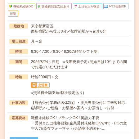
職種未経験OK
交通費別途支給あり
土日祝日が休み
WEB登録OK
派遣
東京都新宿区
勤務地
西新宿駅から徒歩3分／都庁前駅から徒歩6分
月～金
曜日頻度
8:30-17:30／9:30-18:30の時間シフト制
時間
2026/8/24～長期 ※長期更新予定※開始日は10/1までの間
期間
でお選びいただけます
時給2000円＋交
時給
交通費
※交通費全額支給(弊社規定あり)
【総合受付業務(2名体制)】・役員専用受付にて来客対応
仕事内容
(訪問先へご連絡・お部屋へ案内～お茶出し～片付…
職種未経験OK / ブランクOK / 英語力不要
応募資格
・受付または接客経験(企業受付未経験OKです!)・PCの文
字入力(既存フォーマット(会議室予約表)へ…