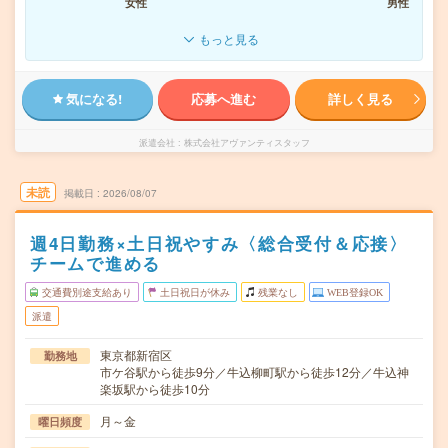
女性
男性
もっと見る
気になる!
応募へ進む
詳しく見る
派遣会社
株式会社アヴァンティスタッフ
未読
掲載日
2026/08/07
週4日勤務×土日祝やすみ〈総合受付＆応接〉
チームで進める
交通費別途支給あり
土日祝日が休み
残業なし
WEB登録OK
派遣
東京都新宿区
勤務地
市ケ谷駅から徒歩9分／牛込柳町駅から徒歩12分／牛込神
楽坂駅から徒歩10分
月～金
曜日頻度