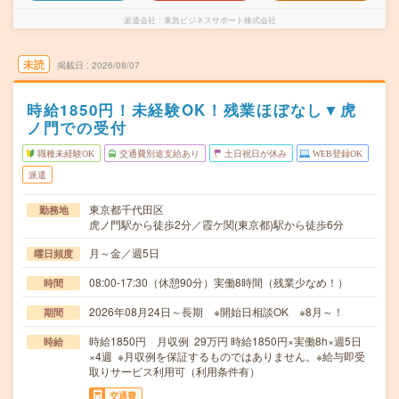
派遣会社
東急ビジネスサポート株式会社
未読
掲載日
2026/08/07
時給1850円！未経験OK！残業ほぼなし▼虎
ノ門での受付
職種未経験OK
交通費別途支給あり
土日祝日が休み
WEB登録OK
派遣
東京都千代田区
勤務地
虎ノ門駅から徒歩2分／霞ケ関(東京都)駅から徒歩6分
月～金／週5日
曜日頻度
08:00-17:30（休憩90分）実働8時間（残業少なめ！）
時間
2026年08月24日～長期 ※開始日相談OK ※8月～！
期間
時給1850円 月収例 29万円 時給1850円×実働8h×週5日
時給
×4週 ※月収例を保証するものではありません。※給与即受
取りサービス利用可（利用条件有）
交通費