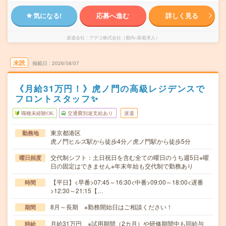
気になる!
応募へ進む
詳しく見る
派遣会社
アデコ株式会社（都内×新着求人）
未読
掲載日
2026/08/07
《月給31万円！》虎ノ門の高級レジデンスで
フロントスタッフ✨
職種未経験OK
交通費別途支給あり
派遣
東京都港区
勤務地
虎ノ門ヒルズ駅から徒歩4分／虎ノ門駅から徒歩5分
交代制シフト：土日祝日を含む全ての曜日のうち週5日※曜
曜日頻度
日の固定はできません※年末年始も交代制で勤務あり
【平日】<早番>07:45～16:30<中番>09:00～18:00<遅番
時間
>12:30～21:15【…
8月～長期 ※勤務開始日はご相談ください！
期間
月給31万円 ※試用期間（2カ月）や研修期間中も同給与
時給