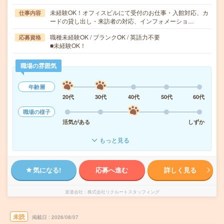
未経験OK！オフィスビルにて受付のお仕事・入館対応、カ
仕事内容
ードの貸し出し・来訪者の対応、インフォメーショ…
職種未経験OK / ブランクOK / 英語力不要
応募資格
■未経験OK！
職場の雰囲気
年齢層
20代
30代
40代
50代
60代
職場の様子
活気がある
しずか
もっと見る
気になる!
応募へ進む
詳しく見る
派遣会社
株式会社リクルートスタッフィング
未読
掲載日
2026/08/07