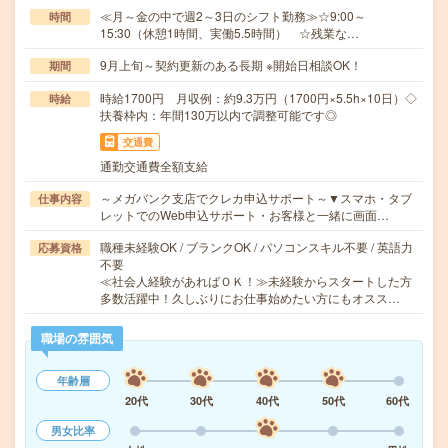
≪月～金の中で週2～3日のシフト勤務≫☆9:00～
時間
15:30（休憩1時間、実働5.5時間） ☆残業な…
9月上旬～契約更新のある長期 ※開始日相談OK！
期間
時給1700円 月収例：約9.3万円（1700円×5.5h×10日）◇
時給
扶養枠内：年間130万以内で調整可能です◎
交通費
通勤交通費全額支給
～メガバンク支店でクレカ申込サポート～▼スマホ・タブ
仕事内容
レットでのWeb申込サポート・お客様と一緒に画面…
職種未経験OK / ブランクOK / パソコンスキル不要 / 英語力
応募資格
不要
≪社会人経験があればＯＫ！≫未経験からスタートした方
多数活躍中！久しぶりにお仕事始めたい方にもオスス…
職場の雰囲気
年齢層
20代
30代
40代
50代
60代
男女比率