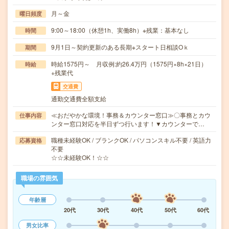
月～金
曜日頻度
9:00～18:00（休憩1h、実働8h）※残業：基本なし
時間
9月1日～契約更新のある長期※スタート日相談Oｋ
期間
時給1575円～ 月収例:約26.4万円（1575円×8h×21日）
時給
+残業代
交通費
通勤交通費全額支給
≪おだやかな環境！事務＆カウンター窓口≫〇事務とカウ
仕事内容
ンター窓口対応を半日ずつ行います！▼カウンターで…
職種未経験OK / ブランクOK / パソコンスキル不要 / 英語力
応募資格
不要
☆☆未経験OK！☆☆
職場の雰囲気
年齢層
20代
30代
40代
50代
60代
男女比率