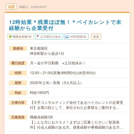
未読
掲載日
2026/08/07
12時始業＊残業ほぼ無！＊ベイカレントで未
経験から企業受付
職種未経験OK
土日祝日が休み
WEB登録OK
派遣
東京都港区
勤務地
神谷町駅から徒歩1分
月～金の平日勤務 ※土日祝休み！
曜日頻度
12:00～21:00(実働:8時間0分)(休憩:60分)
時間
2026/9/上旬～長期（3カ月以上）
期間
時給1900円
時給
【大手コンサルティング会社であるベイカレントの企業受
仕事内容
付】企業の顔として、来社されたお客様をご案内する…
職種未経験OK
応募資格
【こんな方におススメ！まずはご応募ください／歓迎条
件】社会人経験のある方。接客経験や事務経験のある方…