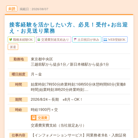
未読
掲載日
2026/08/07
接客経験を活かしたい方、必見！受付+お出迎
え・お見送り業務
職種未経験OK
交通費別途支給あり
土日祝日が休み
WEB登録OK
派遣
東京都中央区
勤務地
三越前駅から徒歩1分／新日本橋駅から徒歩1分
月～金
曜日頻度
始業時刻:7時50分終業時刻:16時50分休憩時間60分(実働8
時間
時間)始業時刻:8時20分終業時刻:…
2026/8/24～長期 ※8月～OK！
期間
時給1900円＋交
時給
交通費
交通費実費支給（当社規定あり）
【インフォメーションサービス】同業務者:8名・入館証発
仕事内容