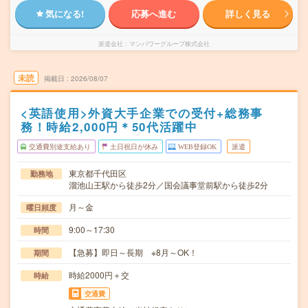
気になる!
応募へ進む
詳しく見る
派遣会社
マンパワーグループ株式会社
未読
掲載日
2026/08/07
<英語使用>外資大手企業での受付+総務事
務！時給2,000円＊50代活躍中
交通費別途支給あり
土日祝日が休み
WEB登録OK
派遣
東京都千代田区
勤務地
溜池山王駅から徒歩2分／国会議事堂前駅から徒歩2分
月～金
曜日頻度
9:00～17:30
時間
【急募】即日～長期 ※8月～OK！
期間
時給2000円＋交
時給
交通費