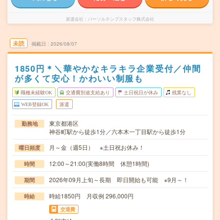
派遣会社
パーソルテンプスタッフ株式会社
未読
掲載日
2026/08/07
1850円＊＼華やかなキラキラ企業受付／仲間
が多くて安心！かわいい制服も
職種未経験OK
交通費別途支給あり
土日祝日が休み
残業なし
WEB登録OK
派遣
東京都港区
勤務地
神谷町駅から徒歩1分／六本木一丁目駅から徒歩1分
月～金（週5日） ※土日祝お休み！
曜日頻度
12:00～21:00(実働8時間 休憩1時間)
時間
2026年09月上旬～長期 即日開始も可能 ※9月～！
期間
時給1850円 月収例 296,000円
時給
交通費