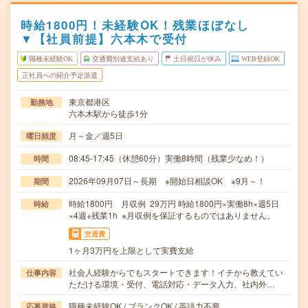
時給1800円！未経験OK！残業ほぼなし
▼【社員前提】六本木で受付
職種未経験OK
交通費別途支給あり
土日祝日が休み
WEB登録OK
正社員への紹介予定派遣
東京都港区
勤務地
六本木駅から徒歩1分
月～金／週5日
曜日頻度
08:45-17:45（休憩60分）実働8時間（残業少なめ！）
時間
2026年09月07日～長期 ※開始日相談OK ※9月～！
期間
時給1800円 月収例 29万円 時給1800円×実働8h×週5日
時給
×4週+残業1h ※月収例を保証するものではありません。
交通費
1ヶ月3万円を上限として実費支給
社会人経験からでもスタートできます！イチから教えてい
仕事内容
ただける環境・受付、電話対応・データ入力、社内外…
職種未経験OK / ブランクOK / 英語力不要
応募資格