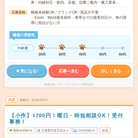
券・内線対応・館内、店舗、近隣ご案内・搬入業者…
職種未経験OK / ブランクOK / 英語力不要
応募資格
・Excel、Word基本操作・車寄せでの接客対応や、車の誘
導に抵抗がない方
職場の雰囲気
年齢層
20代
30代
40代
50代
60代
気になる!
応募へ進む
詳しく見る
派遣会社
マンパワーグループ株式会社
未読
掲載日
2026/08/07
【小作】1700円！曜日・時短相談OK！受付
事務！
職種未経験OK
交通費別途支給あり
WEB登録OK
派遣