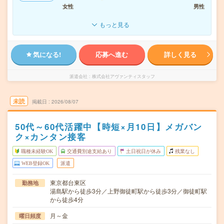
女性
男性
もっと見る
気になる!
応募へ進む
詳しく見る
派遣会社
株式会社アヴァンティスタッフ
未読
掲載日
2026/08/07
50代～60代活躍中【時短×月10日】メガバン
ク×カンタン接客
職種未経験OK
交通費別途支給あり
土日祝日が休み
残業なし
WEB登録OK
派遣
東京都台東区
勤務地
湯島駅から徒歩3分／上野御徒町駅から徒歩3分／御徒町駅
から徒歩4分
月～金
曜日頻度