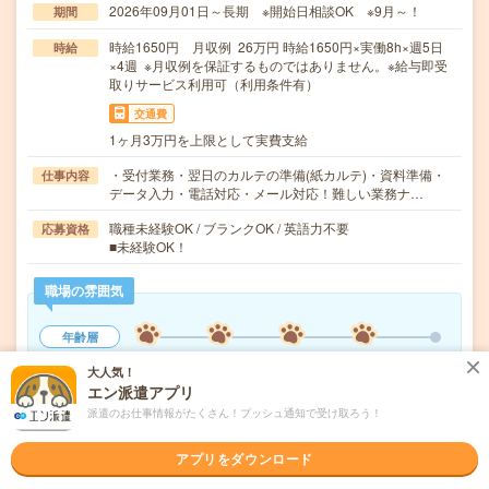
2026年09月01日～長期 ※開始日相談OK ※9月～！
期間
時給1650円 月収例 26万円 時給1650円×実働8h×週5日
時給
×4週 ※月収例を保証するものではありません。※給与即受
取りサービス利用可（利用条件有）
交通費
1ヶ月3万円を上限として実費支給
・受付業務・翌日のカルテの準備(紙カルテ)・資料準備・
仕事内容
データ入力・電話対応・メール対応！難しい業務ナ…
職種未経験OK / ブランクOK / 英語力不要
応募資格
■未経験OK！
職場の雰囲気
年齢層
20代
30代
40代
50代
60代
大人気！
エン派遣アプリ
男女比率
派遣のお仕事情報がたくさん！プッシュ通知で受け取ろう！
女性
男性
もっと見る
アプリをダウンロード