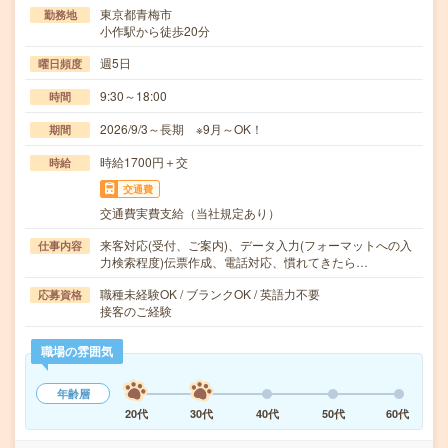
東京都青梅市
勤務地
小作駅から徒歩20分
週5日
曜日頻度
9:30～18:00
時間
2026/9/3～長期 ※9月～OK！
期間
時給1700円＋交
時給
交通費
交通費実費支給（当社規定あり）
来客対応(受付、ご案内)、データ入力(フォーマットへの入
仕事内容
力検索程度)伝票作成、電話対応、慣れてきたら…
職種未経験OK / ブランクOK / 英語力不要
応募資格
接客のご経験
職場の雰囲気
年齢層
20代
30代
40代
50代
60代