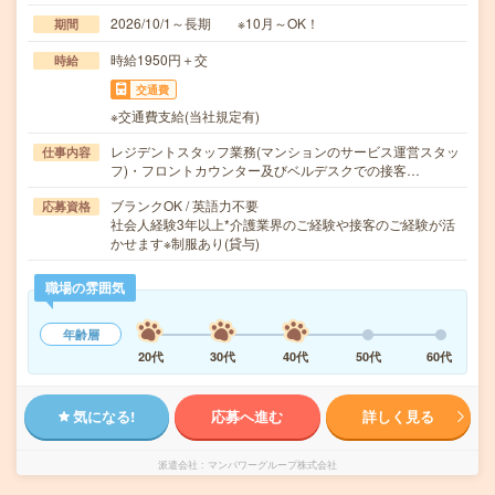
2026/10/1～長期 ※10月～OK！
期間
時給1950円＋交
時給
交通費
※交通費支給(当社規定有)
レジデントスタッフ業務(マンションのサービス運営スタッ
仕事内容
フ)・フロントカウンター及びベルデスクでの接客…
ブランクOK / 英語力不要
応募資格
社会人経験3年以上*介護業界のご経験や接客のご経験が活
かせます※制服あり(貸与)
職場の雰囲気
年齢層
20代
30代
40代
50代
60代
気になる!
応募へ進む
詳しく見る
派遣会社
マンパワーグループ株式会社