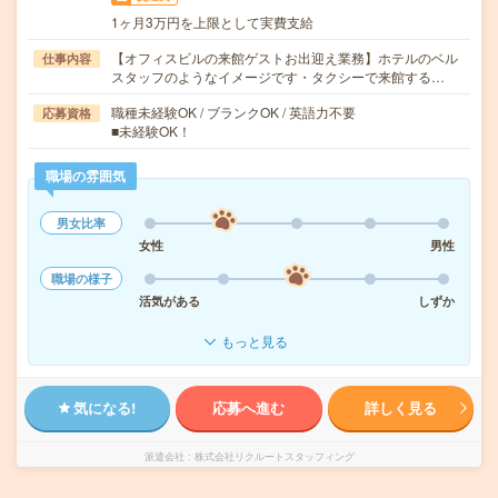
1ヶ月3万円を上限として実費支給
【オフィスビルの来館ゲストお出迎え業務】ホテルのベル
仕事内容
スタッフのようなイメージです・タクシーで来館する…
職種未経験OK / ブランクOK / 英語力不要
応募資格
■未経験OK！
職場の雰囲気
男女比率
女性
男性
職場の様子
活気がある
しずか
もっと見る
気になる!
応募へ進む
詳しく見る
派遣会社
株式会社リクルートスタッフィング