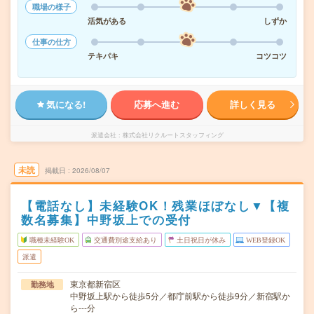
職場の様子
活気がある
しずか
仕事の仕方
テキパキ
コツコツ
気になる!
応募へ進む
詳しく見る
派遣会社
株式会社リクルートスタッフィング
未読
掲載日
2026/08/07
【電話なし】未経験OK！残業ほぼなし▼【複
数名募集】中野坂上での受付
職種未経験OK
交通費別途支給あり
土日祝日が休み
WEB登録OK
派遣
東京都新宿区
勤務地
中野坂上駅から徒歩5分／都庁前駅から徒歩9分／新宿駅か
ら---分