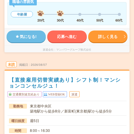
職場の雰囲気
年齢層
20代
30代
40代
50代
60代
気になる!
応募へ進む
詳しく見る
派遣会社
マンパワーグループ株式会社
未読
掲載日
2026/08/07
【直接雇用切替実績あり】シフト制！マンシ
ョンコンセルジュ！
交通費別途支給あり
WEB登録OK
派遣
東京都中央区
勤務地
築地駅から徒歩8分／新富町(東京都)駅から徒歩5分
週5日
曜日頻度
8:00～16:30
時間