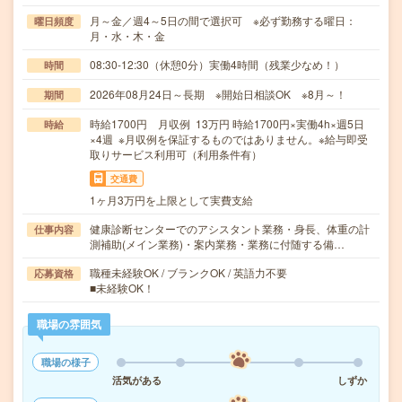
月～金／週4～5日の間で選択可 ※必ず勤務する曜日：
曜日頻度
月・水・木・金
08:30-12:30（休憩0分）実働4時間（残業少なめ！）
時間
2026年08月24日～長期 ※開始日相談OK ※8月～！
期間
時給1700円 月収例 13万円 時給1700円×実働4h×週5日
時給
×4週 ※月収例を保証するものではありません。※給与即受
取りサービス利用可（利用条件有）
交通費
1ヶ月3万円を上限として実費支給
健康診断センターでのアシスタント業務・身長、体重の計
仕事内容
測補助(メイン業務)・案内業務・業務に付随する備…
職種未経験OK / ブランクOK / 英語力不要
応募資格
■未経験OK！
職場の雰囲気
職場の様子
活気がある
しずか