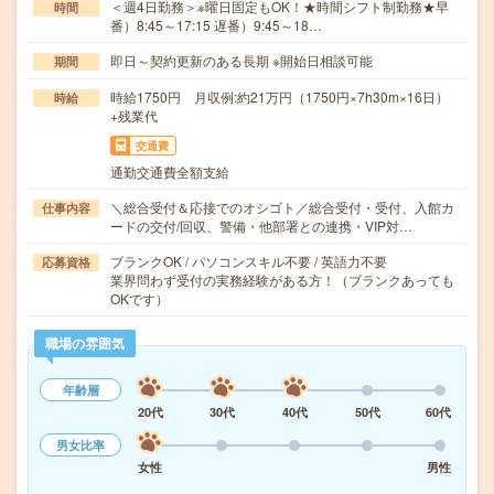
＜週4日勤務＞※曜日固定もOK！★時間シフト制勤務★早
時間
番）8:45～17:15 遅番）9:45～18…
即日～契約更新のある長期 ※開始日相談可能
期間
時給1750円 月収例:約21万円（1750円×7h30m×16日）
時給
+残業代
交通費
通勤交通費全額支給
＼総合受付＆応接でのオシゴト／総合受付・受付、入館カ
仕事内容
ードの交付/回収、警備・他部署との連携・VIP対…
ブランクOK / パソコンスキル不要 / 英語力不要
応募資格
業界問わず受付の実務経験がある方！（ブランクあっても
OKです）
職場の雰囲気
年齢層
20代
30代
40代
50代
60代
男女比率
女性
男性