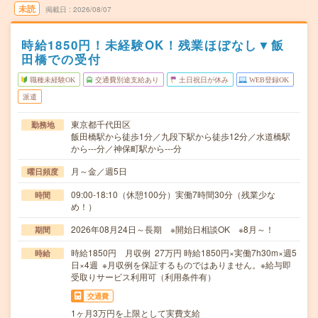
未読
掲載日
2026/08/07
時給1850円！未経験OK！残業ほぼなし▼飯
田橋での受付
職種未経験OK
交通費別途支給あり
土日祝日が休み
WEB登録OK
派遣
東京都千代田区
勤務地
飯田橋駅から徒歩1分／九段下駅から徒歩12分／水道橋駅
から---分／神保町駅から---分
月～金／週5日
曜日頻度
09:00-18:10（休憩100分）実働7時間30分（残業少な
時間
め！）
2026年08月24日～長期 ※開始日相談OK ※8月～！
期間
時給1850円 月収例 27万円 時給1850円×実働7h30m×週5
時給
日×4週 ※月収例を保証するものではありません。※給与即
受取りサービス利用可（利用条件有）
交通費
1ヶ月3万円を上限として実費支給