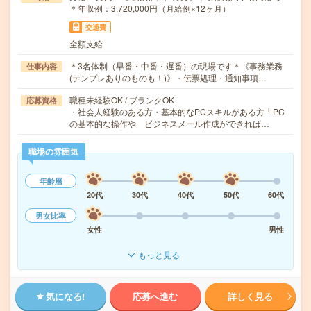
＊年収例：3,720,000円（月給例×12ヶ月）
交通費
全額支給
＊3名体制（早番・中番・遅番）の現場です＊《事務業務
仕事内容
(テンプレありのものも！)》・伝票処理・通知事項…
職種未経験OK / ブランクOK
応募資格
・社会人経験のある方・基本的なPCスキルがある方┗PC
の基本的な操作や ビジネスメール作成ができれば…
職場の雰囲気
年齢層
20代
30代
40代
50代
60代
男女比率
女性
男性
もっと見る
気になる!
応募へ進む
詳しく見る