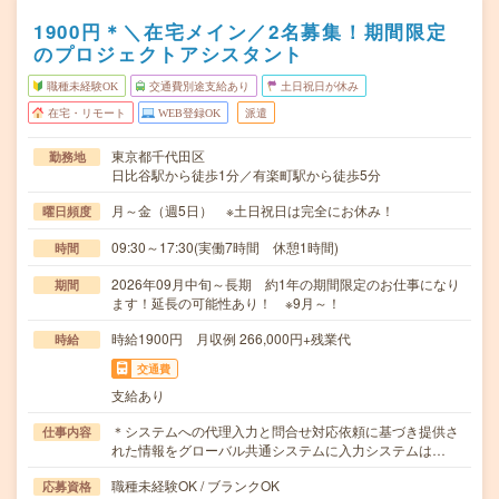
1900円＊＼在宅メイン／2名募集！期間限定
のプロジェクトアシスタント
職種未経験OK
交通費別途支給あり
土日祝日が休み
在宅・リモート
WEB登録OK
派遣
東京都千代田区
勤務地
日比谷駅から徒歩1分／有楽町駅から徒歩5分
月～金（週5日） ※土日祝日は完全にお休み！
曜日頻度
09:30～17:30(実働7時間 休憩1時間)
時間
2026年09月中旬～長期 約1年の期間限定のお仕事になり
期間
ます！延長の可能性あり！ ※9月～！
時給1900円 月収例 266,000円+残業代
時給
交通費
支給あり
＊システムへの代理入力と問合せ対応依頼に基づき提供さ
仕事内容
れた情報をグローバル共通システムに入力システムは…
職種未経験OK / ブランクOK
応募資格