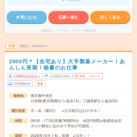
気になる!
応募へ進む
詳しく見る
派遣会社
パーソルテンプスタッフ株式会社
未読
掲載日
2026/08/07
2000円＊【在宅あり】大手製薬メーカー！あ
んしん長期！秘書のお仕事
交通費別途支給あり
土日祝日が休み
在宅・リモート
WEB登録OK
派遣
東京都中央区
勤務地
日本橋(東京都)駅から徒歩1分／三越前駅から徒歩3分
月～金（週5日） ※土日祝日はおやすみ！
曜日頻度
09:00～17:50(実働7時間50分 休憩1時間)※取締役会等、
時間
ボスの都合に合わせて早出の可能性…
2026年10月上旬～長期 ※10月～！
期間