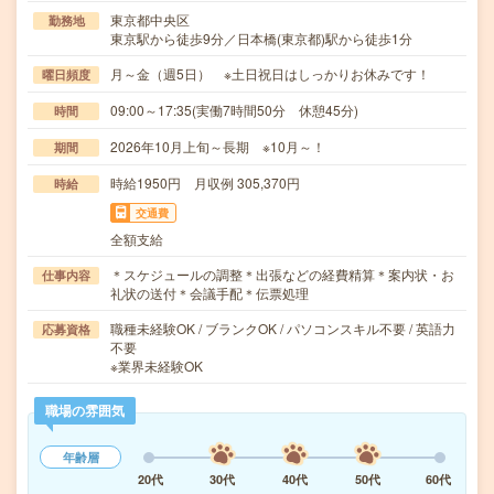
東京都中央区
勤務地
東京駅から徒歩9分／日本橋(東京都)駅から徒歩1分
月～金（週5日） ※土日祝日はしっかりお休みです！
曜日頻度
09:00～17:35(実働7時間50分 休憩45分)
時間
2026年10月上旬～長期 ※10月～！
期間
時給1950円 月収例 305,370円
時給
交通費
全額支給
＊スケジュールの調整＊出張などの経費精算＊案内状・お
仕事内容
礼状の送付＊会議手配＊伝票処理
職種未経験OK / ブランクOK / パソコンスキル不要 / 英語力
応募資格
不要
※業界未経験OK
職場の雰囲気
年齢層
20代
30代
40代
50代
60代