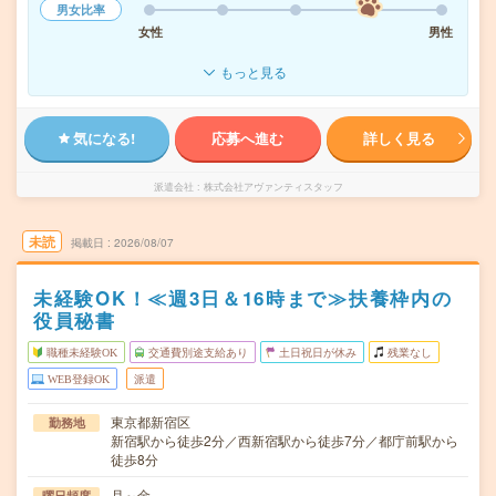
男女比率
女性
男性
もっと見る
気になる!
応募へ進む
詳しく見る
派遣会社
株式会社アヴァンティスタッフ
未読
掲載日
2026/08/07
未経験OK！≪週3日＆16時まで≫扶養枠内の
役員秘書
職種未経験OK
交通費別途支給あり
土日祝日が休み
残業なし
WEB登録OK
派遣
東京都新宿区
勤務地
新宿駅から徒歩2分／西新宿駅から徒歩7分／都庁前駅から
徒歩8分
月～金
曜日頻度