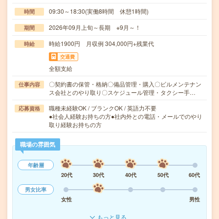
09:30～18:30(実働8時間 休憩1時間)
時間
2026年09月上旬～長期 ※9月～！
期間
時給1900円 月収例 304,000円+残業代
時給
交通費
全額支給
〇契約書の保管・格納〇備品管理・購入〇ビルメンテナン
仕事内容
ス会社とのやり取り〇スケジュール管理・タクシー手…
職種未経験OK / ブランクOK / 英語力不要
応募資格
●社会人経験お持ちの方●社内外との電話・メールでのやり
取り経験お持ちの方
職場の雰囲気
年齢層
20代
30代
40代
50代
60代
男女比率
女性
男性
もっと見る