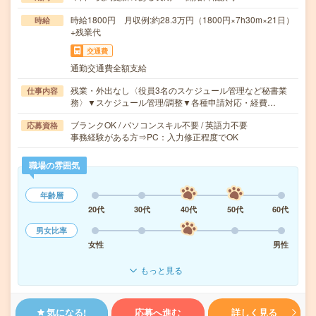
時給1800円 月収例:約28.3万円（1800円×7h30m×21日）
時給
+残業代
交通費
通勤交通費全額支給
残業・外出なし〈役員3名のスケジュール管理など秘書業
仕事内容
務〉▼スケジュール管理/調整▼各種申請対応・経費…
ブランクOK / パソコンスキル不要 / 英語力不要
応募資格
事務経験がある方⇒PC：入力修正程度でOK
職場の雰囲気
年齢層
20代
30代
40代
50代
60代
男女比率
女性
男性
もっと見る
気になる!
応募へ進む
詳しく見る