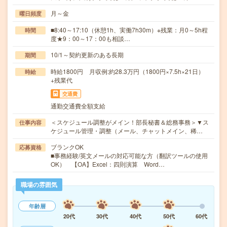
月～金
曜日頻度
■8:40～17:10（休憩1h、実働7h30m）※残業：月0～5h程
時間
度★9：00～17：00も相談…
10/1～契約更新のある長期
期間
時給1800円 月収例:約28.3万円（1800円×7.5h×21日）
時給
+残業代
交通費
通勤交通費全額支給
＜スケジュール調整がメイン！部長秘書＆総務事務＞▼ス
仕事内容
ケジュール管理・調整（メール、チャットメイン、稀…
ブランクOK
応募資格
■事務経験/英文メールの対応可能な方（翻訳ツールの使用
OK） 【OA】Excel：四則演算 Word…
職場の雰囲気
年齢層
20代
30代
40代
50代
60代