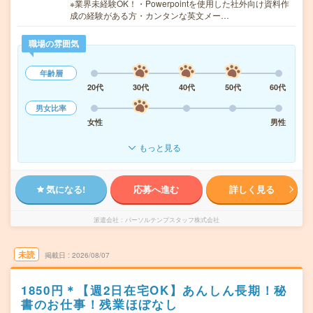
※業界未経験OK！・Powerpointを使用した社外向け資料作
成の経験がある方・カンタンな英文メー…
職場の雰囲気
年齢層
20代
30代
40代
50代
60代
男女比率
女性
男性
もっと見る
気になる!
応募へ進む
詳しく見る
派遣会社
パーソルテンプスタッフ株式会社
未読
掲載日
2026/08/07
1850円＊【週2日在宅OK】あんしん長期！秘
書のお仕事！残業ほぼなし