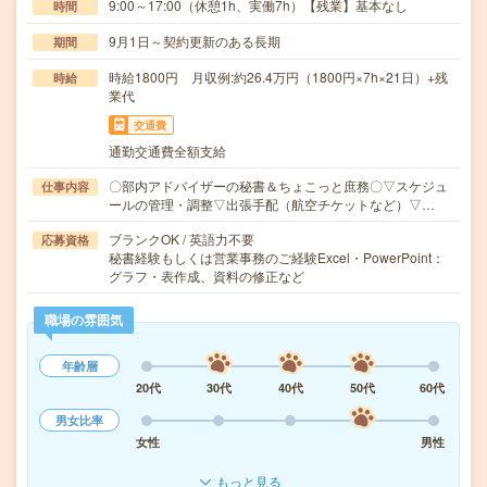
9:00～17:00（休憩1h、実働7h）【残業】基本なし
時間
9月1日～契約更新のある長期
期間
時給1800円 月収例:約26.4万円（1800円×7h×21日）+残
時給
業代
交通費
通勤交通費全額支給
〇部内アドバイザーの秘書＆ちょこっと庶務〇▽スケジュ
仕事内容
ールの管理・調整▽出張手配（航空チケットなど）▽…
ブランクOK / 英語力不要
応募資格
秘書経験もしくは営業事務のご経験Excel・PowerPoint：
グラフ・表作成、資料の修正など
職場の雰囲気
年齢層
20代
30代
40代
50代
60代
男女比率
女性
男性
もっと見る