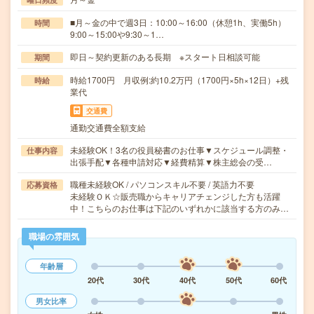
■月～金の中で週3日：10:00～16:00（休憩1h、実働5h）
時間
9:00～15:00や9:30～1…
即日～契約更新のある長期 ※スタート日相談可能
期間
時給1700円 月収例:約10.2万円（1700円×5h×12日）+残
時給
業代
交通費
通勤交通費全額支給
未経験OK！3名の役員秘書のお仕事▼スケジュール調整・
仕事内容
出張手配▼各種申請対応▼経費精算▼株主総会の受…
職種未経験OK / パソコンスキル不要 / 英語力不要
応募資格
未経験ＯＫ☆販売職からキャリアチェンジした方も活躍
中！こちらのお仕事は下記のいずれかに該当する方のみ…
職場の雰囲気
年齢層
20代
30代
40代
50代
60代
男女比率