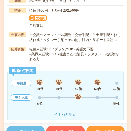
2026年10月上旬～長期 ※10月～！
期間
時給1950円 月収例 292,500円
時給
交通費
全額支給
＊会議のスケジュール調整＊会食手配、手土産手配＊お礼
仕事内容
状作成＊タクシー手配＊その他、社内のサポート業務…
職種未経験OK / ブランクOK / 英語力不要
応募資格
※業界未経験OK！●秘書または部長アシスタントの経験が
ある方
職場の雰囲気
年齢層
20代
30代
40代
50代
60代
男女比率
女性
男性
もっと見る