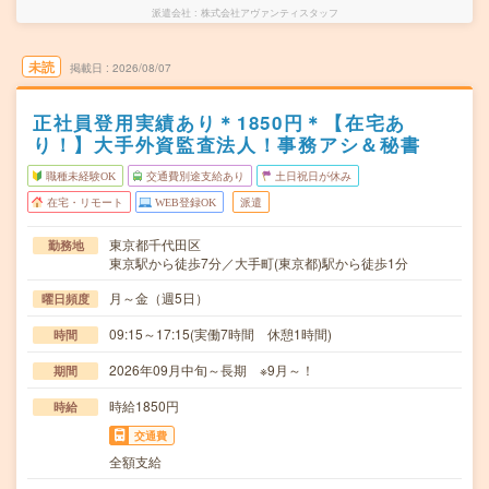
派遣会社
株式会社アヴァンティスタッフ
未読
掲載日
2026/08/07
正社員登用実績あり＊1850円＊【在宅あ
り！】大手外資監査法人！事務アシ＆秘書
職種未経験OK
交通費別途支給あり
土日祝日が休み
在宅・リモート
WEB登録OK
派遣
東京都千代田区
勤務地
東京駅から徒歩7分／大手町(東京都)駅から徒歩1分
月～金（週5日）
曜日頻度
09:15～17:15(実働7時間 休憩1時間)
時間
2026年09月中旬～長期 ※9月～！
期間
時給1850円
時給
交通費
全額支給