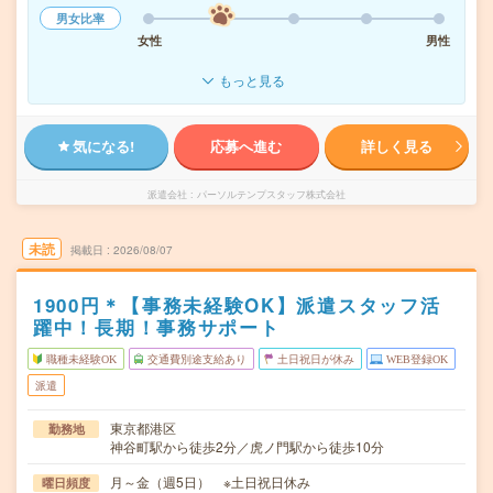
男女比率
女性
男性
もっと見る
気になる!
応募へ進む
詳しく見る
派遣会社
パーソルテンプスタッフ株式会社
未読
掲載日
2026/08/07
1900円＊【事務未経験OK】派遣スタッフ活
躍中！長期！事務サポート
職種未経験OK
交通費別途支給あり
土日祝日が休み
WEB登録OK
派遣
東京都港区
勤務地
神谷町駅から徒歩2分／虎ノ門駅から徒歩10分
月～金（週5日） ※土日祝日休み
曜日頻度