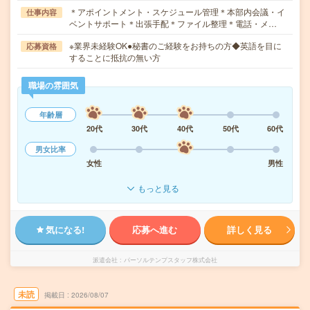
＊アポイントメント・スケジュール管理＊本部内会議・イ
仕事内容
ベントサポート＊出張手配＊ファイル整理＊電話・メ…
※業界未経験OK●秘書のご経験をお持ちの方◆英語を目に
応募資格
することに抵抗の無い方
職場の雰囲気
年齢層
20代
30代
40代
50代
60代
男女比率
女性
男性
もっと見る
気になる!
応募へ進む
詳しく見る
派遣会社
パーソルテンプスタッフ株式会社
未読
掲載日
2026/08/07