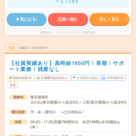
もっと見る
気になる!
応募へ進む
詳しく見る
派遣会社
パーソルテンプスタッフ株式会社
未読
掲載日
2026/08/07
【社員実績あり】高時給1950円！長期！サポ
ート業務！残業なし
職種未経験OK
交通費別途支給あり
土日祝日が休み
WEB登録OK
派遣
東京都港区
勤務地
日の出(東京都)駅から徒歩5分／三田(東京都)駅から徒歩9分
月～金（週5日） ※土日祝休み！
曜日頻度
09:00～17:30(実働7時間30分 休憩1時間)※9:30開始も
時間
OK！