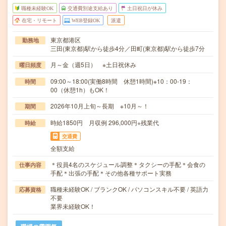
職種未経験OK
交通費別途支給あり
土日祝日が休み
在宅・リモート
WEB登録OK
派遣
東京都港区
勤務地
三田(東京都)駅から徒歩4分／田町(東京都)駅から徒歩7分
月～金（週5日） ※土日祝休み
曜日頻度
09:00～18:00(実働8時間 休憩1時間)※10：00‐19：
時間
00（休憩1h）もOK！
2026年10月上旬～長期 ※10月～！
期間
時給1850円 月収例 296,000円+残業代
時給
交通費
全額支給
＊役員4名のスケジュール調整＊タクシーの手配＊会食の
仕事内容
手配＊出張の手配＊その他各種サポート実務
職種未経験OK / ブランクOK / パソコンスキル不要 / 英語力
応募資格
不要
業界未経験OK！