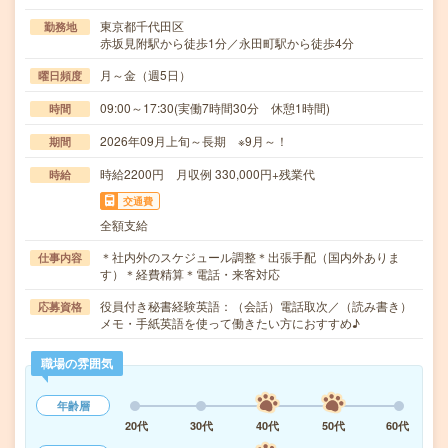
東京都千代田区
勤務地
赤坂見附駅から徒歩1分／永田町駅から徒歩4分
月～金（週5日）
曜日頻度
09:00～17:30(実働7時間30分 休憩1時間)
時間
2026年09月上旬～長期 ※9月～！
期間
時給2200円 月収例 330,000円+残業代
時給
交通費
全額支給
＊社内外のスケジュール調整＊出張手配（国内外ありま
仕事内容
す）＊経費精算＊電話・来客対応
役員付き秘書経験英語：（会話）電話取次／（読み書き）
応募資格
メモ・手紙英語を使って働きたい方におすすめ♪
職場の雰囲気
年齢層
20代
30代
40代
50代
60代