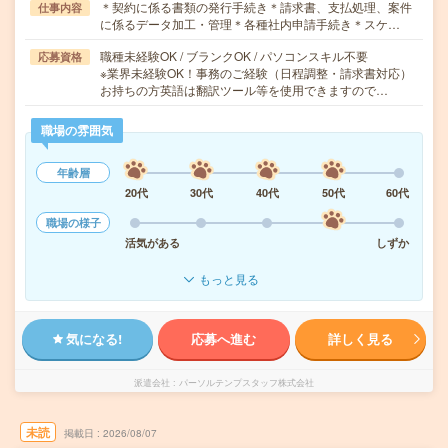
＊契約に係る書類の発行手続き＊請求書、支払処理、案件
仕事内容
に係るデータ加工・管理＊各種社内申請手続き＊スケ…
職種未経験OK / ブランクOK / パソコンスキル不要
応募資格
※業界未経験OK！事務のご経験（日程調整・請求書対応）
お持ちの方英語は翻訳ツール等を使用できますので…
職場の雰囲気
年齢層
20代
30代
40代
50代
60代
職場の様子
活気がある
しずか
もっと見る
気になる!
応募へ進む
詳しく見る
派遣会社
パーソルテンプスタッフ株式会社
未読
掲載日
2026/08/07