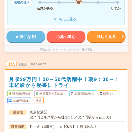
職場の様子
活気がある
しずか
もっと見る
気になる!
応募へ進む
詳しく見る
派遣会社
パーソルテンプスタッフ株式会社
未読
掲載日
2026/08/07
月収29万円！30～50代活躍中！朝9：30～！
未経験から秘書にトライ
職種未経験OK
交通費別途支給あり
土日祝日が休み
残業なし
WEB登録OK
派遣
東京都港区
勤務地
虎ノ門ヒルズ駅から徒歩3分／虎ノ門駅から徒歩8分
月～金（週5日） ※【休み】土日祝休み！
曜日頻度