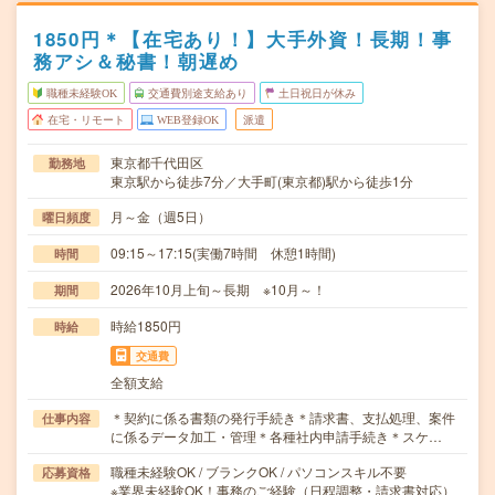
1850円＊【在宅あり！】大手外資！長期！事
務アシ＆秘書！朝遅め
職種未経験OK
交通費別途支給あり
土日祝日が休み
在宅・リモート
WEB登録OK
派遣
東京都千代田区
勤務地
東京駅から徒歩7分／大手町(東京都)駅から徒歩1分
月～金（週5日）
曜日頻度
09:15～17:15(実働7時間 休憩1時間)
時間
2026年10月上旬～長期 ※10月～！
期間
時給1850円
時給
交通費
全額支給
＊契約に係る書類の発行手続き＊請求書、支払処理、案件
仕事内容
に係るデータ加工・管理＊各種社内申請手続き＊スケ…
職種未経験OK / ブランクOK / パソコンスキル不要
応募資格
※業界未経験OK！事務のご経験（日程調整・請求書対応）