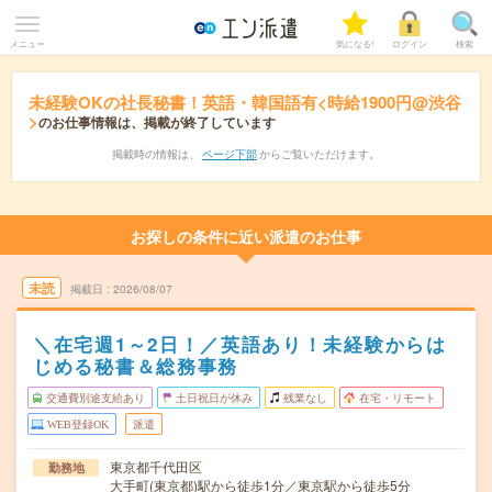
メニュー
気になる!
ログイン
検索
未経験OKの社長秘書！英語・韓国語有<時給1900円@渋谷
>
のお仕事情報は、掲載が終了しています
掲載時の情報は、
ページ下部
からご覧いただけます。
お探しの条件に近い派遣のお仕事
未読
掲載日
2026/08/07
＼在宅週1～2日！／英語あり！未経験からは
じめる秘書＆総務事務
交通費別途支給あり
土日祝日が休み
残業なし
在宅・リモート
WEB登録OK
派遣
東京都千代田区
勤務地
大手町(東京都)駅から徒歩1分／東京駅から徒歩5分