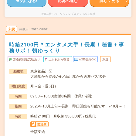
気になる!
応募へ進む
詳しく見る
派遣会社
パーソルテンプスタッフ株式会社
未読
掲載日
2026/08/07
時給2100円＊エンタメ大手！長期！秘書＋事
務サポ！朝ゆっくり
交通費別途支給あり
土日祝日が休み
WEB登録OK
派遣
東京都品川区
勤務地
大崎駅から徒歩7分／品川駅から送迎バス10分
月～金（週5日）
曜日頻度
09:30～18:30(実働8時間 休憩1時間)
時間
2026年10月上旬～長期 即日開始も可能です ※10月～！
期間
時給2100円 月収例 336,000円+残業代
時給
交通費
全額支給