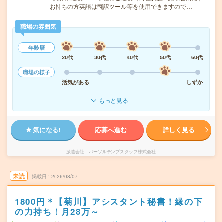
お持ちの方英語は翻訳ツール等を使用できますので…
職場の雰囲気
年齢層
20代
30代
40代
50代
60代
職場の様子
活気がある
しずか
もっと見る
気になる!
応募へ進む
詳しく見る
派遣会社
パーソルテンプスタッフ株式会社
未読
掲載日
2026/08/07
1800円＊【菊川】アシスタント秘書！縁の下
の力持ち！月28万～