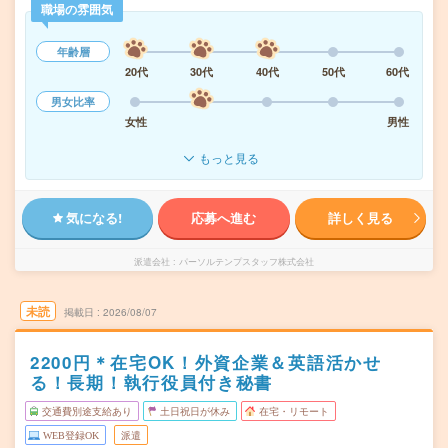
職場の雰囲気
年齢層
20代
30代
40代
50代
60代
男女比率
女性
男性
もっと見る
気になる!
応募へ進む
詳しく見る
派遣会社
パーソルテンプスタッフ株式会社
未読
掲載日
2026/08/07
2200円＊在宅OK！外資企業＆英語活かせ
る！長期！執行役員付き秘書
交通費別途支給あり
土日祝日が休み
在宅・リモート
WEB登録OK
派遣