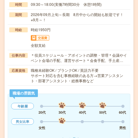
09:30～18:00(実働7時間30分 休憩1時間)
時間
2026年09月上旬～長期 8月中からの開始も歓迎です！
期間
※9月～！
時給1950円
時給
交通費
全額支給
＊役員スケジュール・アポイントの調整・管理＊会議やイ
仕事内容
ベント会場の手配、運営サポート＊会食手配、手土産…
職種未経験OK / ブランクOK / 英語力不要
応募資格
サポート対応を含む事務経験のある方→営業アシスタン
ト・部署アシスタント・総務事務など
職場の雰囲気
年齢層
20代
30代
40代
50代
60代
男女比率
女性
男性