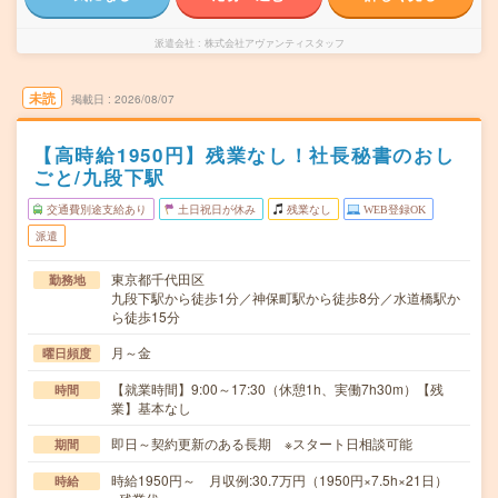
派遣会社
株式会社アヴァンティスタッフ
未読
掲載日
2026/08/07
【高時給1950円】残業なし！社長秘書のおし
ごと/九段下駅
交通費別途支給あり
土日祝日が休み
残業なし
WEB登録OK
派遣
東京都千代田区
勤務地
九段下駅から徒歩1分／神保町駅から徒歩8分／水道橋駅か
ら徒歩15分
月～金
曜日頻度
【就業時間】9:00～17:30（休憩1h、実働7h30m）【残
時間
業】基本なし
即日～契約更新のある長期 ※スタート日相談可能
期間
時給1950円～ 月収例:30.7万円（1950円×7.5h×21日）
時給