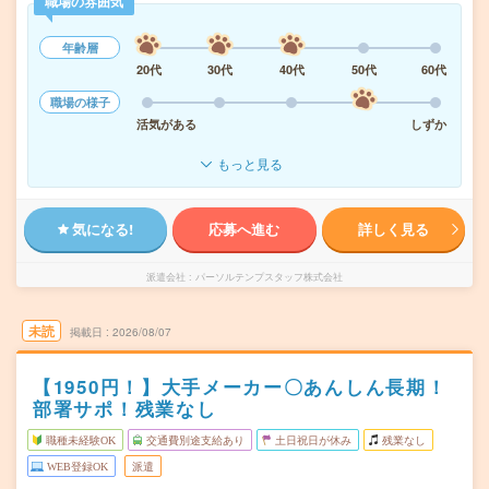
職場の雰囲気
年齢層
20代
30代
40代
50代
60代
職場の様子
活気がある
しずか
もっと見る
気になる!
応募へ進む
詳しく見る
派遣会社
パーソルテンプスタッフ株式会社
未読
掲載日
2026/08/07
【1950円！】大手メーカー〇あんしん長期！
部署サポ！残業なし
職種未経験OK
交通費別途支給あり
土日祝日が休み
残業なし
WEB登録OK
派遣