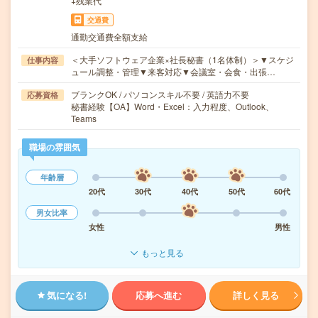
+残業代
交通費
通勤交通費全額支給
＜大手ソフトウェア企業×社長秘書（1名体制）＞▼スケジ
仕事内容
ュール調整・管理▼来客対応▼会議室・会食・出張…
ブランクOK / パソコンスキル不要 / 英語力不要
応募資格
秘書経験【OA】Word・Excel：入力程度、Outlook、
Teams
職場の雰囲気
年齢層
20代
30代
40代
50代
60代
男女比率
女性
男性
もっと見る
気になる!
応募へ進む
詳しく見る