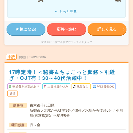
女性
男性
もっと見る
気になる!
応募へ進む
詳しく見る
派遣会社
株式会社アヴァンティスタッフ
未読
掲載日
2026/08/07
17時定時！＜秘書＆ちょこっと庶務＞引継
ぎ・OJT有！30～40代活躍中！
交通費別途支給あり
土日祝日が休み
残業なし
WEB登録OK
派遣
東京都千代田区
勤務地
新御茶ノ水駅から徒歩3分／御茶ノ水駅から徒歩5分／小川
町(東京都)駅から徒歩6分
月～金
曜日頻度