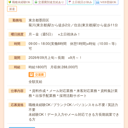
職種未経験OK
交通費別途支給あり
土日祝日が休み
WEB登録OK
派遣
東京都墨田区
勤務地
菊川(東京都)駅から徒歩2分／住吉(東京都)駅から徒歩11分
月～金（週5日） ※土日祝休み！
曜日頻度
09:00～18:00(実働8時間 休憩1時間)※時短（10:00～等）
時間
可
2026年09月上旬～長期 ※9月～！
期間
時給1800円 月収例 288,000円
時給
交通費
全額支給
＊資料作成＊メール対応業務＊来客対応業務＊資料集計業
仕事内容
務＊出張手配業務＊採用活動サポート
職種未経験OK / ブランクOK / パソコンスキル不要 / 英語力
応募資格
不要
未経験OK！データ入力やメール対応できる方長期就業でき
る方