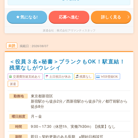
気になる!
応募へ進む
詳しく見る
派遣会社
株式会社アヴァンティスタッフ
未読
掲載日
2026/08/07
＜役員３名×秘書＞ブランクもOK！駅直結！
残業なしがウレシイ
交通費別途支給あり
土日祝日が休み
残業なし
WEB登録OK
派遣
東京都新宿区
勤務地
新宿駅から徒歩2分／西新宿駅から徒歩7分／都庁前駅から
徒歩8分
月～金
曜日頻度
9:00～17:30（休憩1h、実働7h30m）【残業】なし
時間
即日～契約更新のある長期 ※開始日相談可
期間