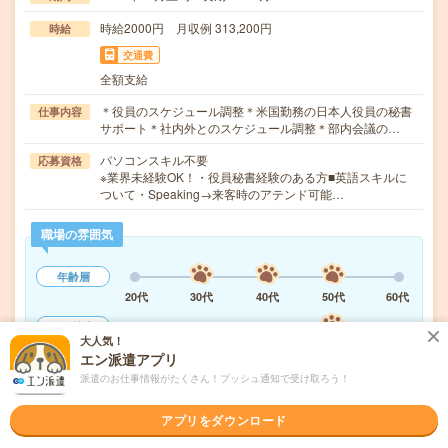
時給2000円 月収例 313,200円
時給
交通費
全額支給
＊役員のスケジュール調整＊米国勤務の日本人役員の秘書
仕事内容
サポート＊社内外とのスケジュール調整＊部内会議の…
パソコンスキル不要
応募資格
※業界未経験OK！・役員秘書経験のある方■英語スキルに
ついて・Speaking→来客時のアテンド可能…
職場の雰囲気
年齢層
20代
30代
40代
50代
60代
男女比率
大人気！
女性
男性
エン派遣アプリ
派遣のお仕事情報がたくさん！プッシュ通知で受け取ろう！
もっと見る
アプリをダウンロード
気になる!
応募へ進む
詳しく見る