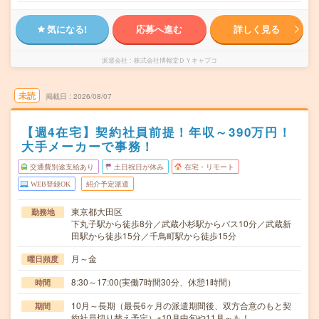
気になる!
応募へ進む
詳しく見る
派遣会社
株式会社博報堂ＤＹキャプコ
未読
掲載日
2026/08/07
【週4在宅】契約社員前提！年収～390万円！
大手メーカーで事務！
交通費別途支給あり
土日祝日が休み
在宅・リモート
WEB登録OK
紹介予定派遣
東京都大田区
勤務地
下丸子駅から徒歩8分／武蔵小杉駅からバス10分／武蔵新
田駅から徒歩15分／千鳥町駅から徒歩15分
月～金
曜日頻度
8:30～17:00(実働7時間30分、休憩1時間）
時間
10月～長期（最長6ヶ月の派遣期間後、双方合意のもと契
期間
約社員切り替え予定）※10月中旬や11月～も！