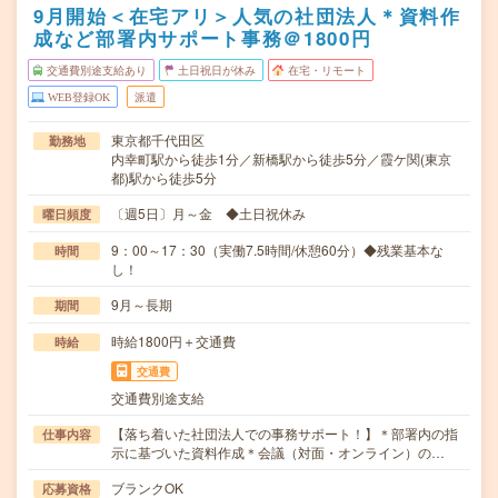
9月開始＜在宅アリ＞人気の社団法人＊資料作
成など部署内サポート事務＠1800円
交通費別途支給あり
土日祝日が休み
在宅・リモート
WEB登録OK
派遣
東京都千代田区
勤務地
内幸町駅から徒歩1分／新橋駅から徒歩5分／霞ケ関(東京
都)駅から徒歩5分
〔週5日〕月～金 ◆土日祝休み
曜日頻度
9：00～17：30（実働7.5時間/休憩60分）◆残業基本な
時間
し！
9月～長期
期間
時給1800円＋交通費
時給
交通費
交通費別途支給
【落ち着いた社団法人での事務サポート！】＊部署内の指
仕事内容
示に基づいた資料作成＊会議（対面・オンライン）の…
ブランクOK
応募資格