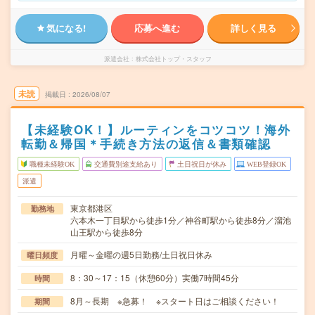
気になる!
応募へ進む
詳しく見る
派遣会社
株式会社トップ・スタッフ
未読
掲載日
2026/08/07
【未経験OK！】ルーティンをコツコツ！海外
転勤＆帰国＊手続き方法の返信＆書類確認
職種未経験OK
交通費別途支給あり
土日祝日が休み
WEB登録OK
派遣
東京都港区
勤務地
六本木一丁目駅から徒歩1分／神谷町駅から徒歩8分／溜池
山王駅から徒歩8分
月曜～金曜の週5日勤務/土日祝日休み
曜日頻度
8：30～17：15（休憩60分）実働7時間45分
時間
8月～長期 ※急募！ ※スタート日はご相談ください！
期間