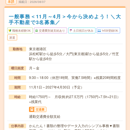
未読
掲載日
2026/08/07
一般事務＜11月～4月＞今から決めよう！＼大
手不動産で3名募集／
職種未経験OK
交通費別途支給あり
土日祝日が休み
WEB登録OK
派遣
東京都港区
勤務地
浜松町駅から徒歩5分／大門(東京都)駅から徒歩5分／竹芝
駅から徒歩6分
月～金
曜日頻度
9:30～18:00（休憩1時間、実働7.5時間）※残業20時間程度
時間
11月1日～2027年4月30日（予定）
期間
時給1750円～ 月収例:約27.5万円（1750円×7.5h×21日）
時給
+残業代
交通費
通勤交通費全額支給
かんたん！書類の整理やデータ入力のシンプル事務▼書類
仕事内容