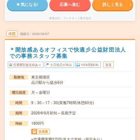
気になる!
応募へ進む
詳しく見る
派遣会社
ランスタッド株式会社
未読
掲載日
2026/08/07
＊開放感あるオフィスで快適彡公益財団法人
での事務スタッフ募集
交通費別途支給あり
土日祝日が休み
WEB登録OK
派遣
東京都港区
勤務地
品川駅から徒歩6分
月～金曜日
曜日頻度
9：30～17：30(実働7時間/休憩60分)
時間
2026年9月初旬～長期予定
期間
1800円
時給
交通費
※交通費実費3万円/月まで支給（規定あり）