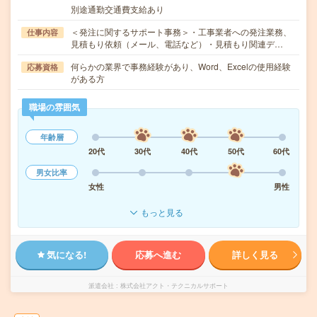
別途通勤交通費支給あり
＜発注に関するサポート事務＞・工事業者への発注業務、
仕事内容
見積もり依頼（メール、電話など）・見積もり関連デ…
何らかの業界で事務経験があり、Word、Excelの使用経験
応募資格
がある方
職場の雰囲気
年齢層
20代
30代
40代
50代
60代
男女比率
女性
男性
もっと見る
気になる!
応募へ進む
詳しく見る
派遣会社
株式会社アクト・テクニカルサポート