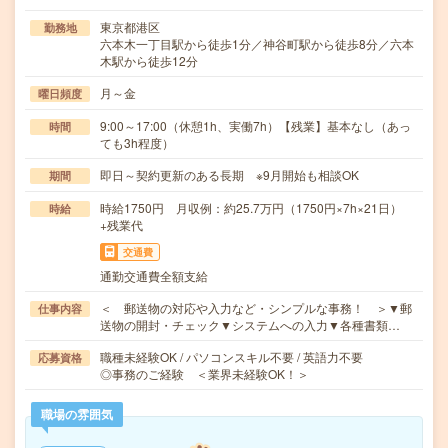
東京都港区
勤務地
六本木一丁目駅から徒歩1分／神谷町駅から徒歩8分／六本
木駅から徒歩12分
月～金
曜日頻度
9:00～17:00（休憩1h、実働7h）【残業】基本なし（あっ
時間
ても3h程度）
即日～契約更新のある長期 ※9月開始も相談OK
期間
時給1750円 月収例：約25.7万円（1750円×7h×21日）
時給
+残業代
交通費
通勤交通費全額支給
＜ 郵送物の対応や入力など・シンプルな事務！ ＞▼郵
仕事内容
送物の開封・チェック▼システムへの入力▼各種書類…
職種未経験OK / パソコンスキル不要 / 英語力不要
応募資格
◎事務のご経験 ＜業界未経験OK！＞
職場の雰囲気