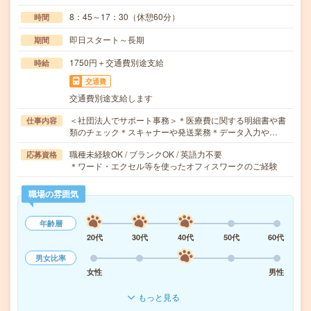
8：45～17：30（休憩60分）
時間
即日スタート～長期
期間
1750円＋交通費別途支給
時給
交通費
交通費別途支給します
＜社団法人でサポート事務＞＊医療費に関する明細書や書
仕事内容
類のチェック＊スキャナーや発送業務＊データ入力や…
職種未経験OK / ブランクOK / 英語力不要
応募資格
＊ワード・エクセル等を使ったオフィスワークのご経験
職場の雰囲気
年齢層
20代
30代
40代
50代
60代
男女比率
女性
男性
もっと見る