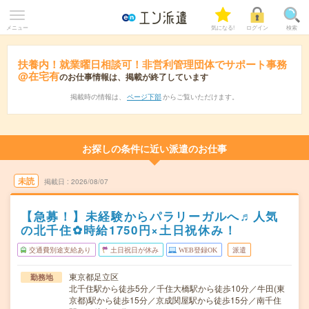
メニュー
気になる!
ログイン
検索
扶養内！就業曜日相談可！非営利管理団体でサポート事務
@在宅有
のお仕事情報は、掲載が終了しています
掲載時の情報は、
ページ下部
からご覧いただけます。
お探しの条件に近い派遣のお仕事
未読
掲載日
2026/08/07
【急募！】未経験からパラリーガルへ♬人気
の北千住✿時給1750円×土日祝休み！
交通費別途支給あり
土日祝日が休み
WEB登録OK
派遣
東京都足立区
勤務地
北千住駅から徒歩5分／千住大橋駅から徒歩10分／牛田(東
京都)駅から徒歩15分／京成関屋駅から徒歩15分／南千住