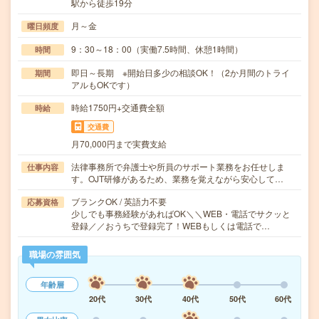
駅から徒歩19分
月～金
曜日頻度
9：30～18：00（実働7.5時間、休憩1時間）
時間
即日～長期 ※開始日多少の相談OK！（2か月間のトライ
期間
アルもOKです）
時給1750円+交通費全額
時給
交通費
月70,000円まで実費支給
法律事務所で弁護士や所員のサポート業務をお任せしま
仕事内容
す。OJT研修があるため、業務を覚えながら安心して…
ブランクOK / 英語力不要
応募資格
少しでも事務経験があればOK＼＼WEB・電話でサクッと
登録／／おうちで登録完了！WEBもしくは電話で…
職場の雰囲気
年齢層
20代
30代
40代
50代
60代