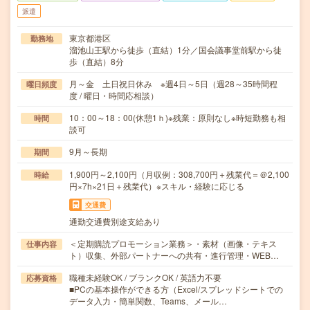
派遣
東京都港区
勤務地
溜池山王駅から徒歩（直結）1分／国会議事堂前駅から徒
歩（直結）8分
月～金 土日祝日休み ※週4日～5日（週28～35時間程
曜日頻度
度 / 曜日・時間応相談）
10：00～18：00(休憩1ｈ)※残業：原則なし※時短勤務も相
時間
談可
9月～長期
期間
1,900円～2,100円（月収例：308,700円＋残業代＝＠2,100
時給
円×7h×21日＋残業代）※スキル・経験に応じる
交通費
通勤交通費別途支給あり
＜定期購読プロモーション業務＞・素材（画像・テキス
仕事内容
ト）収集、外部パートナーへの共有・進行管理・WEB…
職種未経験OK / ブランクOK / 英語力不要
応募資格
■PCの基本操作ができる方（Excel/スプレッドシートでの
データ入力・簡単関数、Teams、メール…