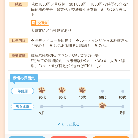
時給1850円／月収例：301,088円＝1850円×7時間45分×21
時給
日勤務の場合＋残業代＋交通費別途支給 #月収25万円以
上
交通費
実費支給／当社規定あり
☘ 事務デビューを応援！ ☘ ルーティンだから未経験さん
仕事内容
も安心！ ☘ 活気ある明るい職場！ ☘ みん…
職種未経験OK / ブランクOK / 英語力不要
応募資格
#初めての派遣歓迎 ＜未経験OK＞ ・Word：入力・編
集、Excel：並び替えができればOK！ 少…
職場の雰囲気
年齢層
20代
30代
40代
50代
60代
男女比率
女性
男性
もっと見る