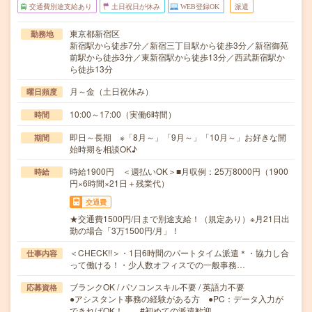
交通費別途支給あり
土日祝日が休み
WEB登録OK
派遣
東京都新宿区
勤務地
新宿駅から徒歩7分／新宿三丁目駅から徒歩3分／新宿御苑
前駅から徒歩3分／東新宿駅から徒歩13分／西武新宿駅か
ら徒歩13分
月～金（土日祝休み）
曜日頻度
10:00～17:00（実働6時間）
時間
即日～長期 ※「8月～」「9月～」「10月～」お好きな開
期間
始時期を相談OK♪
時給1900円 ＜週払いOK＞■月収例：25万8000円（1900
時給
円×6時間×21日＋残業代）
交通費
★交通費1500円/日まで別途支給！（規定あり）※月21日出
勤の場合「3万1500円/月」！
＜CHECK!!＞・1日6時間のパートタイム派遣＊・協力し合
仕事内容
って働ける！・少人数オフィスでの一般事務…
ブランクOK / パソコンスキル不要 / 英語力不要
応募資格
●アシスタント事務の経験がある方 ●PC：データ入力が
できればOK！ #初めての派遣歓迎