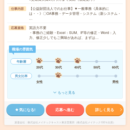
【公益財団法人でのお仕事】▼一般事務《具体的に
仕事内容
は・・》〇OA事務・データ管理・システム（新システム・
…
英語力不要
応募資格
・事務のご経験・Excel：SUM、IF等の修正・Word：入
力、修正少しでもご興味があれば、まずは…
職場の雰囲気
年齢層
20代
30代
40代
50代
60代
男女比率
女性
男性
もっと見る
気になる!
応募へ進む
詳しく見る
派遣会社
株式会社メイテックキャスト東京営業所（株式会社メイテック100％出資）