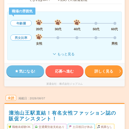
職場の雰囲気
年齢層
20代
30代
40代
50代
60代
男女比率
女性
男性
もっと見る
気になる!
応募へ進む
詳しく見る
派遣会社
株式会社ジョブコム
未読
掲載日
2026/08/07
溜池山王駅直結！有名女性ファッション誌の
販促アシスタント！
職種未経験OK
交通費別途支給あり
土日祝日が休み
残業なし