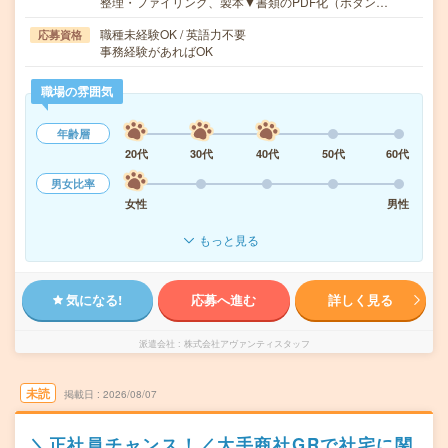
整理・ファイリング、製本▼書類のPDF化（ボタン…
職種未経験OK / 英語力不要
応募資格
事務経験があればOK
職場の雰囲気
年齢層
20代
30代
40代
50代
60代
男女比率
女性
男性
もっと見る
気になる!
応募へ進む
詳しく見る
派遣会社
株式会社アヴァンティスタッフ
未読
掲載日
2026/08/07
＼正社員チャンス！／大手商社GRで社宅に関