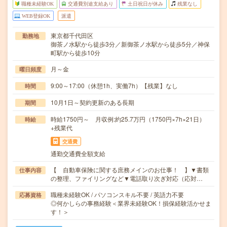
職種未経験OK
交通費別途支給あり
土日祝日が休み
残業なし
WEB登録OK
派遣
東京都千代田区
勤務地
御茶ノ水駅から徒歩3分／新御茶ノ水駅から徒歩5分／神保
町駅から徒歩10分
月～金
曜日頻度
9:00～17:00（休憩1h、実働7h）【残業】なし
時間
10月1日～契約更新のある長期
期間
時給1750円～ 月収例:約25.7万円（1750円×7h×21日）
時給
+残業代
交通費
通勤交通費全額支給
【 自動車保険に関する庶務メインのお仕事！ 】▼書類
仕事内容
の整理、ファイリングなど▼電話取り次ぎ対応（応対…
職種未経験OK / パソコンスキル不要 / 英語力不要
応募資格
◎何かしらの事務経験＜業界未経験OK！損保経験活かせま
す！＞