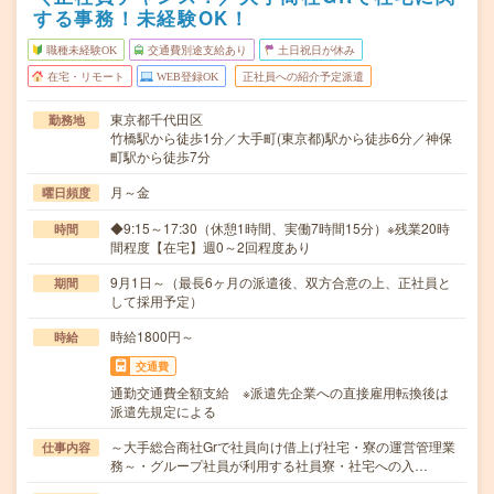
する事務！未経験OK！
職種未経験OK
交通費別途支給あり
土日祝日が休み
在宅・リモート
WEB登録OK
正社員への紹介予定派遣
東京都千代田区
勤務地
竹橋駅から徒歩1分／大手町(東京都)駅から徒歩6分／神保
町駅から徒歩7分
月～金
曜日頻度
◆9:15～17:30（休憩1時間、実働7時間15分）※残業20時
時間
間程度【在宅】週0～2回程度あり
9月1日～（最長6ヶ月の派遣後、双方合意の上、正社員と
期間
して採用予定）
時給1800円～
時給
交通費
通勤交通費全額支給 ※派遣先企業への直接雇用転換後は
派遣先規定による
～大手総合商社Grで社員向け借上げ社宅・寮の運営管理業
仕事内容
務～・グループ社員が利用する社員寮・社宅への入…