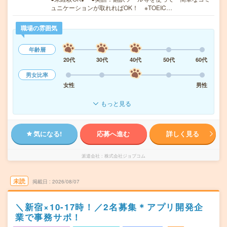
ュニケーションが取れればOK！ ※TOEIC…
職場の雰囲気
年齢層
20代
30代
40代
50代
60代
男女比率
女性
男性
もっと見る
気になる!
応募へ進む
詳しく見る
派遣会社
株式会社ジョブコム
未読
掲載日
2026/08/07
＼新宿×10-17時！／2名募集＊アプリ開発企
業で事務サポ！