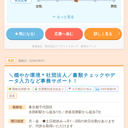
男女比率
女性
男性
もっと見る
気になる!
応募へ進む
詳しく見る
派遣会社
株式会社アーデントスタッフ 新宿オフィス
未読
掲載日
2026/08/07
＼穏やか環境＊社団法人／書類チェックやデ
ータ入力など事務サポート！
職種未経験OK
交通費別途支給あり
土日祝日が休み
WEB登録OK
派遣
東京都千代田区
勤務地
永田町駅から徒歩1分／赤坂見附駅から徒歩7分
月～金 ◆土日祝休み→月1～2回の休日出勤があります
曜日頻度
が、代休を取得いただけます