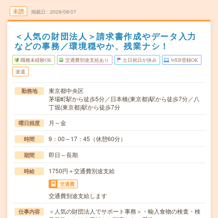
未読
掲載日
2026/08/07
＜人気の財団法人＞請求書作成やデータ入力
などの事務／環境穏やか、残業ナシ！
職種未経験OK
交通費別途支給あり
土日祝日が休み
WEB登録OK
派遣
東京都中央区
勤務地
茅場町駅から徒歩5分／日本橋(東京都)駅から徒歩7分／八
丁堀(東京都)駅から徒歩7分
月～金
曜日頻度
9：00～17：45（休憩60分）
時間
即日～長期
期間
1750円＋交通費別途支給
時給
交通費
交通費別途支給します
＜人気の財団法人でサポート事務＞・輸入食物の検査・検
仕事内容