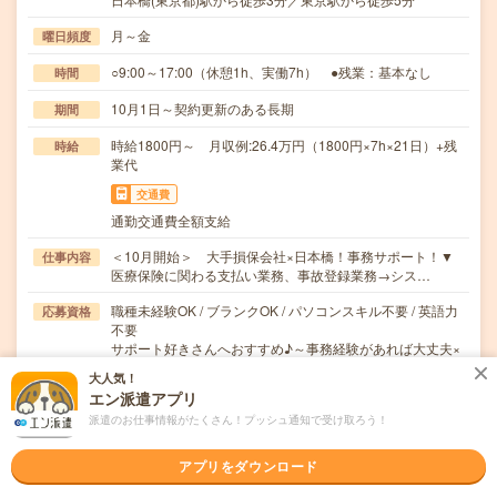
月～金
曜日頻度
○9:00～17:00（休憩1h、実働7h） ●残業：基本なし
時間
10月1日～契約更新のある長期
期間
時給1800円～ 月収例:26.4万円（1800円×7h×21日）+残
時給
業代
交通費
通勤交通費全額支給
＜10月開始＞ 大手損保会社×日本橋！事務サポート！▼
仕事内容
医療保険に関わる支払い業務、事故登録業務→シス…
職種未経験OK / ブランクOK / パソコンスキル不要 / 英語力
応募資格
不要
サポート好きさんへおすすめ♪～事務経験があれば大丈夫×
業界未経験も大歓迎です～
大人気！
エン派遣アプリ
職場の雰囲気
派遣のお仕事情報がたくさん！プッシュ通知で受け取ろう！
年齢層
アプリをダウンロード
20代
30代
40代
50代
60代