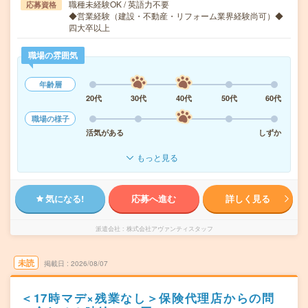
職種未経験OK / 英語力不要
応募資格
◆営業経験（建設・不動産・リフォーム業界経験尚可）◆
四大卒以上
職場の雰囲気
年齢層
20代
30代
40代
50代
60代
職場の様子
活気がある
しずか
もっと見る
気になる!
応募へ進む
詳しく見る
派遣会社
株式会社アヴァンティスタッフ
未読
掲載日
2026/08/07
＜17時マデ×残業なし＞保険代理店からの問