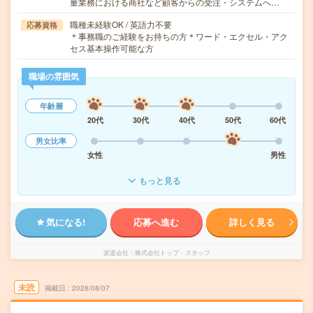
量業務における商社など顧客からの受注・システムへ…
職種未経験OK / 英語力不要
応募資格
＊事務職のご経験をお持ちの方＊ワード・エクセル・アク
セス基本操作可能な方
職場の雰囲気
年齢層
20代
30代
40代
50代
60代
男女比率
女性
男性
もっと見る
気になる!
応募へ進む
詳しく見る
派遣会社
株式会社トップ・スタッフ
未読
掲載日
2026/08/07