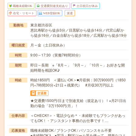
職種未経験OK
交通費別途支給あり
土日祝日が休み
在宅・リモート
WEB登録OK
派遣
東京都渋谷区
勤務地
恵比寿駅から徒歩3分／目黒駅から徒歩14分／代官山駅か
ら徒歩16分／白金台駅から徒歩18分／広尾駅から徒歩19分
月～金（土日祝休み）
曜日頻度
9:00～17:30（実働7時間30分）
時間
即日～長期 ※「8月～」「9月～」「10月～」お好きな開
期間
始時期を相談OK♪
時給1850円 ＜週払いOK＞■月収例：30万9000円（1850
時給
円×7時間30分×21日＋残業代） #月収30万円以上
交通費
★交通費1500円/日まで別途支給（規定あり）！※月21日出
勤の場合「3万1500円/月」！
＜CHECK!!＞・電話少なめ＊・未経験でもブランクがあっ
仕事内容
てもOK！・アシスタント事務のお仕事です！…
職種未経験OK / ブランクOK / パソコンスキル不要
応募資格
●未経験OK♪ ●英語：翻訳ツール等を使って 簡単なコミ