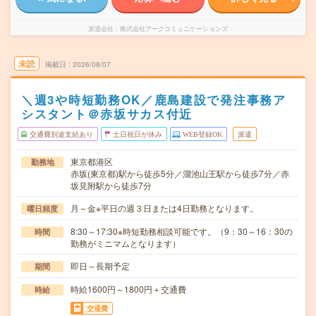
派遣会社
株式会社アークコミュニケーションズ
未読
掲載日
2026/08/07
＼週3や時短勤務OK／鹿島建設で発注事務ア
シスタント＠赤坂サカス付近
交通費別途支給あり
土日祝日が休み
WEB登録OK
派遣
東京都港区
勤務地
赤坂(東京都)駅から徒歩5分／溜池山王駅から徒歩7分／赤
坂見附駅から徒歩7分
月～金※平日の週３日または4日勤務となります。
曜日頻度
8:30～17:30※時短勤務相談可能です。（9：30～16：30の
時間
勤務がミニマムとなります）
即日～長期予定
期間
時給1600円～1800円＋交通費
時給
交通費