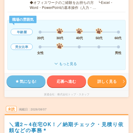
◆オフィスワークのご経験をお持ちの方 ┗Excel・
Word・PowerPointの基本操作（入力・…
職場の雰囲気
年齢層
20代
30代
40代
50代
60代
男女比率
女性
男性
もっと見る
気になる!
応募へ進む
詳しく見る
派遣会社
株式会社トップ・スタッフ
未読
掲載日
2026/08/07
＼週2～4在宅OK！／納期チェック・見積り依
頼などの事務＊