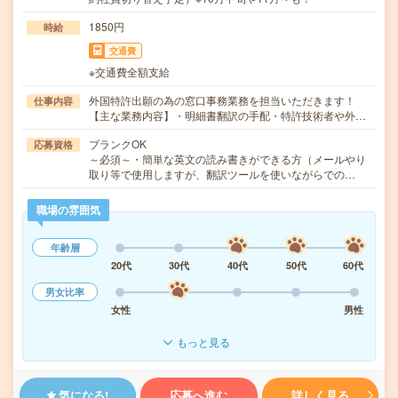
1850円
時給
交通費
※交通費全額支給
外国特許出願の為の窓口事務業務を担当いただきます！
仕事内容
【主な業務内容】・明細書翻訳の手配・特許技術者や外…
ブランクOK
応募資格
～必須～・簡単な英文の読み書きができる方（メールやり
取り等で使用しますが、翻訳ツールを使いながらでの…
職場の雰囲気
年齢層
20代
30代
40代
50代
60代
男女比率
女性
男性
もっと見る
気になる!
応募へ進む
詳しく見る