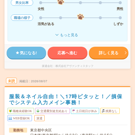
男女比率
女性
男性
職場の様子
活気がある
しずか
もっと見る
気になる!
応募へ進む
詳しく見る
派遣会社
株式会社アヴァンティスタッフ
未読
掲載日
2026/08/07
服装＆ネイル自由！＼17時ピタッと！／損保
でシステム入力メイン事務！
職種未経験OK
交通費別途支給あり
土日祝日が休み
残業なし
WEB登録OK
派遣
東京都中央区
勤務地
日本橋(東京都)駅から徒歩3分／東京駅から徒歩5分