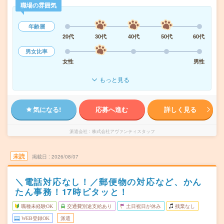
職場の雰囲気
年齢層
20代
30代
40代
50代
60代
男女比率
女性
男性
もっと見る
気になる!
応募へ進む
詳しく見る
派遣会社
株式会社アヴァンティスタッフ
未読
掲載日
2026/08/07
＼電話対応なし！／郵便物の対応など、かん
たん事務！17時ピタッと！
職種未経験OK
交通費別途支給あり
土日祝日が休み
残業なし
WEB登録OK
派遣