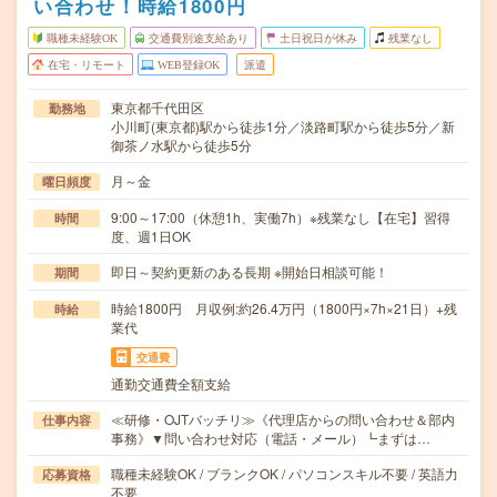
い合わせ！時給1800円
職種未経験OK
交通費別途支給あり
土日祝日が休み
残業なし
在宅・リモート
WEB登録OK
派遣
東京都千代田区
勤務地
小川町(東京都)駅から徒歩1分／淡路町駅から徒歩5分／新
御茶ノ水駅から徒歩5分
月～金
曜日頻度
9:00～17:00（休憩1h、実働7h）※残業なし【在宅】習得
時間
度、週1日OK
即日～契約更新のある長期 ※開始日相談可能！
期間
時給1800円 月収例:約26.4万円（1800円×7h×21日）+残
時給
業代
交通費
通勤交通費全額支給
≪研修・OJTバッチリ≫《代理店からの問い合わせ＆部内
仕事内容
事務》▼問い合わせ対応（電話・メール）┗まずは…
職種未経験OK / ブランクOK / パソコンスキル不要 / 英語力
応募資格
不要