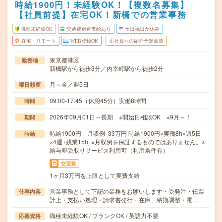
時給1900円！未経験OK！【複数名募集】
【社員前提】在宅OK！新橋での営業事務
職種未経験OK
交通費別途支給あり
土日祝日が休み
在宅・リモート
WEB登録OK
正社員への紹介予定派遣
東京都港区
勤務地
新橋駅から徒歩3分／内幸町駅から徒歩2分
月～金／週5日
曜日頻度
09:00-17:45（休憩45分）実働8時間
時間
2026年09月01日～長期 ※開始日相談OK ※9月～！
期間
時給1900円 月収例 33万円 時給1900円×実働8h×週5日
時給
×4週+残業15h ※月収例を保証するものではありません。※
給与即受取りサービス利用可（利用条件有）
交通費
1ヶ月3万円を上限として実費支給
営業事務として下記の業務をお願いします・受発注・伝票
仕事内容
計上・支払い処理・請求書発行・在庫、納期調整・電…
職種未経験OK / ブランクOK / 英語力不要
応募資格