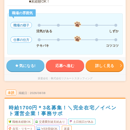
■未経験OK！
職場の雰囲気
職場の様子
活気がある
しずか
仕事の仕方
テキパキ
コツコツ
気になる!
応募へ進む
詳しく見る
派遣会社
株式会社リクルートスタッフィング
未読
掲載日
2026/08/08
時給1700円＊3名募集！＼完全在宅／イベン
ト運営企業！事務サポ
職種未経験OK
交通費別途支給あり
土日祝日が休み
在宅・リモート
WEB登録OK
派遣