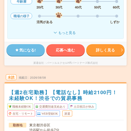
年齢層
20代
30代
40代
50代
60代
職場の様子
活気がある
しずか
もっと見る
気になる!
応募へ進む
詳しく見る
派遣会社
パーソルエクセルHRパートナーズ株式会社
未読
掲載日
2026/08/08
【週2在宅勤務】【電話なし】時給2100円！
未経験OK！渋谷での貿易事務
職種未経験OK
交通費別途支給あり
土日祝日が休み
在宅・リモート
WEB登録OK
派遣
東京都渋谷区
勤務地
渋谷駅から徒歩7分