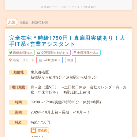
派遣会社
パーソルテンプスタッフ株式会社
未読
掲載日
2026/08/08
完全在宅＊時給1750円！直雇用実績あり！大
手IT系×営業アシスタント
職種未経験OK
交通費別途支給あり
土日祝日が休み
在宅・リモート
WEB登録OK
派遣
東京都港区
勤務地
新橋駅から徒歩9分／汐留駅から徒歩5分
月～金（週5日） ※土日祝日休み：会社カレンダー有（お
曜日頻度
盆・年末年始等） #週3日以上在宅
09:00～17:30(実働7時間30分 休憩1時間)
時間
2026年10月上旬～長期 ※10月～！
期間
時給1750円
時給
交通費