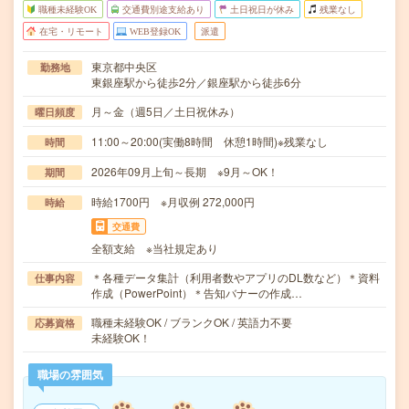
職種未経験OK
交通費別途支給あり
土日祝日が休み
残業なし
在宅・リモート
WEB登録OK
派遣
東京都中央区
勤務地
東銀座駅から徒歩2分／銀座駅から徒歩6分
月～金（週5日／土日祝休み）
曜日頻度
11:00～20:00(実働8時間 休憩1時間)※残業なし
時間
2026年09月上旬～長期 ※9月～OK！
期間
時給1700円 ※月収例 272,000円
時給
交通費
全額支給 ※当社規定あり
＊各種データ集計（利用者数やアプリのDL数など）＊資料
仕事内容
作成（PowerPoint）＊告知バナーの作成…
職種未経験OK / ブランクOK / 英語力不要
応募資格
未経験OK！
職場の雰囲気