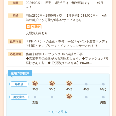
2026/09/01～長期 ※開始日はご相談可能です！ ※9月
期間
～！
時給2800円～2950円＋交 【月収例】518,000円～ ■給
時給
与の前払いが可能な速払いサービスあり
交通費
交通費支給あり
＊PRイベントの企画・準備・手配＊イベント運営＊メディ
仕事内容
ア対応＊セレブリティ・インフルエンサーとのやり…
職種未経験OK / ブランクOK / 英語力不要
応募資格
◆営業事務の経験がある方歓迎します。◆ファッションPR
経験がある方。◆【必要なOAスキル】Power…
職場の雰囲気
年齢層
20代
30代
40代
50代
60代
男女比率
女性
男性
もっと見る