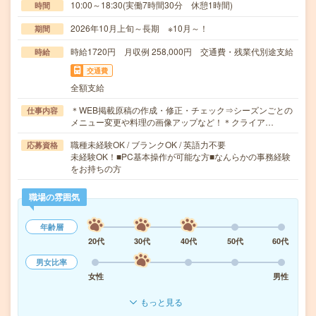
10:00～18:30(実働7時間30分 休憩1時間)
時間
2026年10月上旬～長期 ※10月～！
期間
時給1720円 月収例 258,000円 交通費・残業代別途支給
時給
交通費
全額支給
＊WEB掲載原稿の作成・修正・チェック⇒シーズンごとの
仕事内容
メニュー変更や料理の画像アップなど！＊クライア…
職種未経験OK / ブランクOK / 英語力不要
応募資格
未経験OK！■PC基本操作が可能な方■なんらかの事務経験
をお持ちの方
職場の雰囲気
年齢層
20代
30代
40代
50代
60代
男女比率
女性
男性
もっと見る