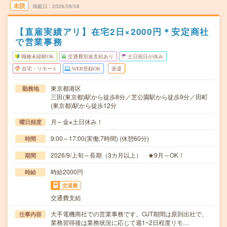
未読
掲載日
2026/08/08
【直雇実績アリ】在宅2日×2000円＊安定商社
で営業事務
職種未経験OK
交通費別途支給あり
土日祝日が休み
在宅・リモート
WEB登録OK
派遣
東京都港区
勤務地
三田(東京都)駅から徒歩8分／芝公園駅から徒歩9分／田町
(東京都)駅から徒歩12分
月～金※土日休み！
曜日頻度
9:00～17:00(実働:7時間) (休憩60分)
時間
2026/9/上旬～長期（3カ月以上） ★9月～OK！
期間
時給2000円
時給
交通費
交通費支給
大手電機商社での営業事務です。OJT期間は原則出社で、
仕事内容
業務習得後は業務状況に応じて週1~2日程度リモ…