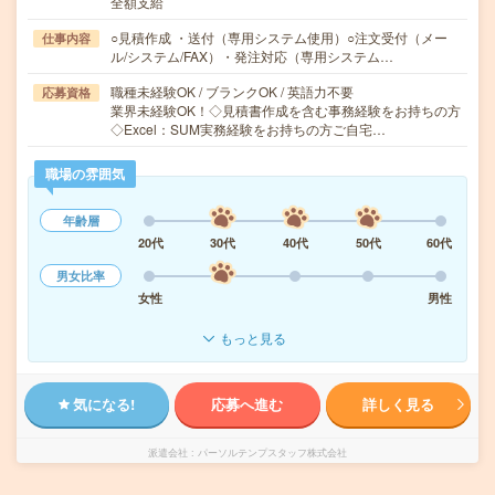
全額支給
○見積作成 ・送付（専用システム使用）○注文受付（メー
仕事内容
ル/システム/FAX）・発注対応（専用システム…
職種未経験OK / ブランクOK / 英語力不要
応募資格
業界未経験OK！◇見積書作成を含む事務経験をお持ちの方
◇Excel：SUM実務経験をお持ちの方ご自宅…
職場の雰囲気
年齢層
20代
30代
40代
50代
60代
男女比率
女性
男性
もっと見る
気になる!
応募へ進む
詳しく見る
派遣会社
パーソルテンプスタッフ株式会社