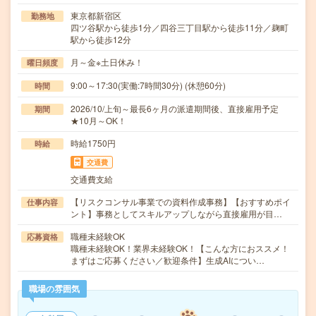
東京都新宿区
勤務地
四ツ谷駅から徒歩1分／四谷三丁目駅から徒歩11分／麹町
駅から徒歩12分
月～金※土日休み！
曜日頻度
9:00～17:30(実働:7時間30分) (休憩60分)
時間
2026/10/上旬～最長6ヶ月の派遣期間後、直接雇用予定
期間
★10月～OK！
時給1750円
時給
交通費
交通費支給
【リスクコンサル事業での資料作成事務】【おすすめポイ
仕事内容
ント】事務としてスキルアップしながら直接雇用が目…
職種未経験OK
応募資格
職種未経験OK！業界未経験OK！【こんな方におススメ！
まずはご応募ください／歓迎条件】生成AIについ…
職場の雰囲気