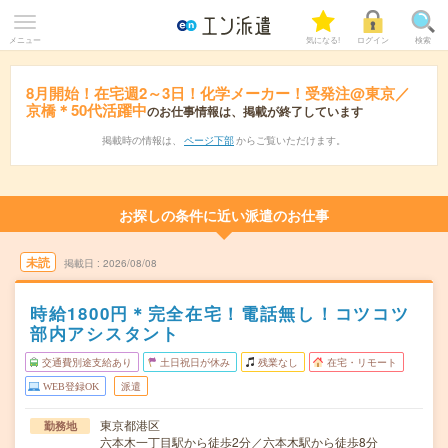
メニュー
気になる!
ログイン
検索
8月開始！在宅週2～3日！化学メーカー！受発注@東京／
京橋＊50代活躍中
のお仕事情報は、掲載が終了しています
掲載時の情報は、
ページ下部
からご覧いただけます。
お探しの条件に近い派遣のお仕事
未読
掲載日
2026/08/08
時給1800円＊完全在宅！電話無し！コツコツ
部内アシスタント
交通費別途支給あり
土日祝日が休み
残業なし
在宅・リモート
WEB登録OK
派遣
東京都港区
勤務地
六本木一丁目駅から徒歩2分／六本木駅から徒歩8分