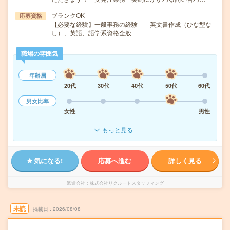
ブランクOK
応募資格
【必要な経験】一般事務の経験 英文書作成（ひな型な
し）、英語、語学系資格全般
職場の雰囲気
年齢層
20代
30代
40代
50代
60代
男女比率
女性
男性
もっと見る
気になる!
応募へ進む
詳しく見る
派遣会社
株式会社リクルートスタッフィング
未読
掲載日
2026/08/08