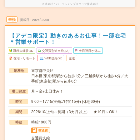
派遣会社
パーソルテンプスタッフ株式会社
未読
掲載日
2026/08/08
【アデコ限定】動きのあるお仕事！一部在宅
＊営業サポート！
職種未経験OK
交通費別途支給あり
土日祝日が休み
在宅・リモート
WEB登録OK
派遣
東京都中央区
勤務地
日本橋(東京都)駅から徒歩1分／三越前駅から徒歩4分／大
手町(東京都)駅から徒歩6分
月～金※土日休み！
曜日頻度
9:00～17:15(実働:7時間15分) (休憩60分)
時間
2026/10/上旬～長期（3カ月以上） ★10月～OK！
期間
時給1900円
時給
交通費
交通費支給