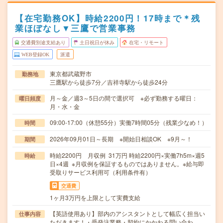
【在宅勤務OK】時給2200円！17時まで＊残
業ほぼなし▼三鷹で営業事務
交通費別途支給あり
土日祝日が休み
在宅・リモート
WEB登録OK
派遣
東京都武蔵野市
勤務地
三鷹駅から徒歩7分／吉祥寺駅から徒歩24分
月～金／週3～5日の間で選択可 ※必ず勤務する曜日：
曜日頻度
月・水・金
09:00-17:00（休憩55分）実働7時間05分（残業少なめ！）
時間
2026年09月01日～長期 ※開始日相談OK ※9月～！
期間
時給2200円 月収例 31万円 時給2200円×実働7h5m×週5
時給
日×4週 ※月収例を保証するものではありません。※給与即
受取りサービス利用可（利用条件有）
交通費
1ヶ月3万円を上限として実費支給
【英語使用あり】部内のアシスタントとして幅広く担当い
仕事内容
ただきます！・受発注業務・契約にかかわる問い合わ…