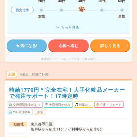
20代
30代
40代
50代
60代
男女比率
女性
男性
もっと見る
気になる!
応募へ進む
詳しく見る
派遣会社
パーソルテンプスタッフ株式会社
未読
掲載日
2026/08/08
時給1770円＊完全在宅！大手化粧品メーカー
で発注サポート！17時定時
交通費別途支給あり
土日祝日が休み
残業なし
在宅・リモート
WEB登録OK
派遣
東京都墨田区
勤務地
亀戸駅から徒歩11分／小村井駅から徒歩8分