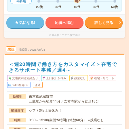
年齢層
20代
30代
40代
50代
60代
気になる!
応募へ進む
詳しく見る
派遣会社
アデコ株式会社
未読
掲載日
2026/08/08
＜週20時間で働き方をカスタマイズ＞在宅で
きるサポート事務／週4～
交通費別途支給あり
土日祝日が休み
残業なし
在宅・リモート
WEB登録OK
派遣
東京都武蔵野市
勤務地
三鷹駅から徒歩11分／吉祥寺駅から徒歩18分
シフト制※土日休み！
曜日頻度
9:30～15:30(実働:5時間) (休憩60分) ※残業なし
時間