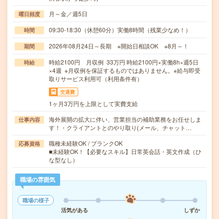
月～金／週5日
曜日頻度
09:30-18:30（休憩60分）実働8時間（残業少なめ！）
時間
2026年08月24日～長期 ※開始日相談OK ※8月～！
期間
時給2100円 月収例 33万円 時給2100円×実働8h×週5日
時給
×4週 ※月収例を保証するものではありません。※給与即受
取りサービス利用可（利用条件有）
交通費
1ヶ月3万円を上限として実費支給
海外展開の拡大に伴い、営業担当の補助業務をお任せしま
仕事内容
す！・クライアントとのやり取り(メール、チャット…
職種未経験OK / ブランクOK
応募資格
■未経験OK！【必要なスキル】日常英会話・英文作成（ひ
な型なし）
職場の雰囲気
職場の様子
活気がある
しずか