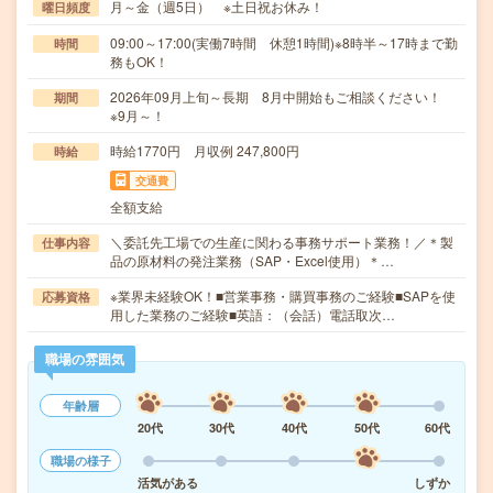
月～金（週5日） ※土日祝お休み！
曜日頻度
09:00～17:00(実働7時間 休憩1時間)※8時半～17時まで勤
時間
務もOK！
2026年09月上旬～長期 8月中開始もご相談ください！
期間
※9月～！
時給1770円 月収例 247,800円
時給
交通費
全額支給
＼委託先工場での生産に関わる事務サポート業務！／＊製
仕事内容
品の原材料の発注業務（SAP・Excel使用）＊…
※業界未経験OK！■営業事務・購買事務のご経験■SAPを使
応募資格
用した業務のご経験■英語：（会話）電話取次…
職場の雰囲気
年齢層
20代
30代
40代
50代
60代
職場の様子
活気がある
しずか