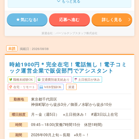
もっと見る
気になる!
応募へ進む
詳しく見る
派遣会社
パーソルテンプスタッフ株式会社
未読
掲載日
2026/08/08
時給1900円＊完全在宅！電話無し！電子コミ
ック運営企業で販促部門でアシスタント
職種未経験OK
交通費別途支給あり
土日祝日が休み
在宅・リモート
WEB登録OK
派遣
東京都千代田区
勤務地
神保町駅から徒歩3分／御茶ノ水駅から徒歩10分
月～金（週5日） ※土日祝休み！ #週3日以上在宅
曜日頻度
09:45～18:00(実働7時間15分 休憩1時間)
時間
2026年09月上旬～長期 ※9月～！
期間