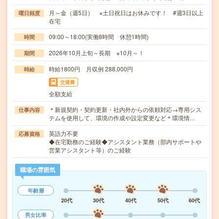
月～金（週5日） ※土日祝日はお休みです！ #週3日以上
曜日頻度
在宅
09:00～18:00(実働8時間 休憩1時間)
時間
2026年10月上旬～長期 ※10月～！
期間
時給1800円 月収例 288,000円
時給
交通費
全額支給
＊新規契約・契約更新・社内外からの依頼対応→専用シス
仕事内容
テムを使用して、環境の作成や設定変更など＊環境情…
英語力不要
応募資格
◆在宅勤務のご経験◆アシスタント業務（部内サポートや
営業アシスタント等）のご経験
職場の雰囲気
年齢層
20代
30代
40代
50代
60代
男女比率