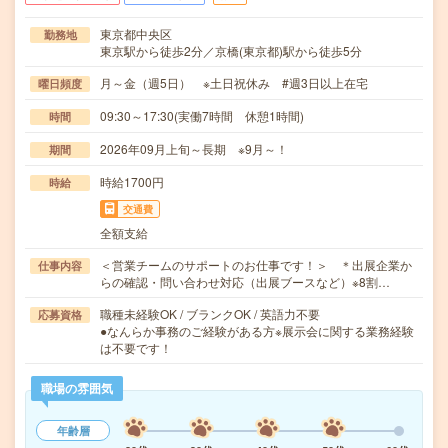
東京都中央区
勤務地
東京駅から徒歩2分／京橋(東京都)駅から徒歩5分
月～金（週5日） ※土日祝休み #週3日以上在宅
曜日頻度
09:30～17:30(実働7時間 休憩1時間)
時間
2026年09月上旬～長期 ※9月～！
期間
時給1700円
時給
交通費
全額支給
＜営業チームのサポートのお仕事です！＞ ＊出展企業か
仕事内容
らの確認・問い合わせ対応（出展ブースなど）※8割…
職種未経験OK / ブランクOK / 英語力不要
応募資格
●なんらか事務のご経験がある方※展示会に関する業務経験
は不要です！
職場の雰囲気
年齢層