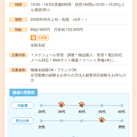
10:00～16:00(実働5時間 休憩1時間)※10:00～15:00など
時間
も相談OK☆
2026年09月上旬～長期 ※9月～！
期間
時給1900円 月収例 152,000円
時給
交通費
全額支給
＊スケジュール管理・調整＊物品購入・管理＊電話対応、
仕事内容
メール対応＊Webサイト構築＊イベント準備※年に…
職種未経験OK / ブランクOK
応募資格
在宅勤務の経験をお持ちの方法人顧客対応経験をお持ちの
方
職場の雰囲気
年齢層
20代
30代
40代
50代
60代
男女比率
女性
男性