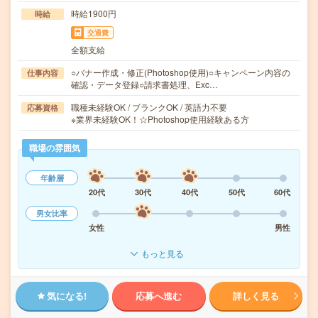
時給1900円
時給
交通費
全額支給
○バナー作成・修正(Photoshop使用)○キャンペーン内容の
仕事内容
確認・データ登録○請求書処理、Exc…
職種未経験OK / ブランクOK / 英語力不要
応募資格
※業界未経験OK！☆Photoshop使用経験ある方
職場の雰囲気
年齢層
20代
30代
40代
50代
60代
男女比率
女性
男性
もっと見る
気になる!
応募へ進む
詳しく見る