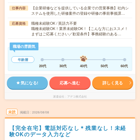
【企業研修などを提供している企業での営業事務】社内シ
仕事内容
ステムを使用した研修案件の登録や研修の事前事後課…
職種未経験OK / 英語力不要
応募資格
職種未経験OK！業界未経験OK！【こんな方におススメ！
まずはご応募ください／歓迎条件】事務経験のある…
職場の雰囲気
年齢層
20代
30代
40代
50代
60代
気になる!
応募へ進む
詳しく見る
派遣会社
アデコ株式会社
未読
掲載日
2026/08/08
【完全在宅】電話対応なし＊残業なし！未経
験OKのデータ入力など