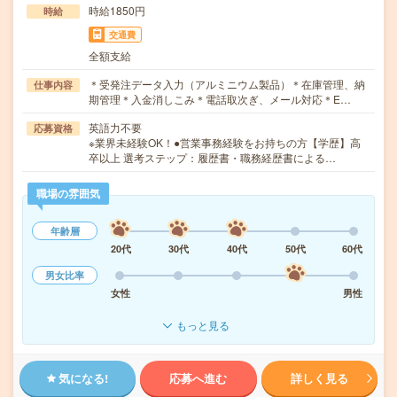
時給1850円
時給
交通費
全額支給
＊受発注データ入力（アルミニウム製品）＊在庫管理、納
仕事内容
期管理＊入金消しこみ＊電話取次ぎ、メール対応＊E…
英語力不要
応募資格
※業界未経験OK！●営業事務経験をお持ちの方【学歴】高
卒以上 選考ステップ：履歴書・職務経歴書による…
職場の雰囲気
年齢層
20代
30代
40代
50代
60代
男女比率
女性
男性
もっと見る
気になる!
応募へ進む
詳しく見る