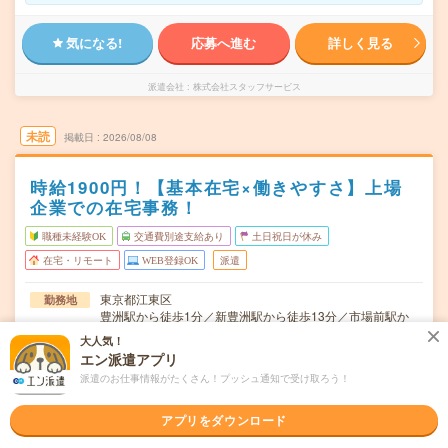
気になる!
応募へ進む
詳しく見る
派遣会社
株式会社スタッフサービス
未読
掲載日
2026/08/08
時給1900円！【基本在宅×働きやすさ】上場
企業での在宅事務！
職種未経験OK
交通費別途支給あり
土日祝日が休み
在宅・リモート
WEB登録OK
派遣
東京都江東区
勤務地
豊洲駅から徒歩1分／新豊洲駅から徒歩13分／市場前駅か
ら徒歩19分
大人気！
エン派遣アプリ
月～金※土日休み！
曜日頻度
派遣のお仕事情報がたくさん！プッシュ通知で受け取ろう！
9:00～17:30(実働:7時間30分) (休憩60分)
時間
アプリをダウンロード
2026/10/上旬～長期（3カ月以上） ★10月～OK！
期間