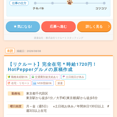
仕事の仕方
テキパキ
コツコツ
気になる!
応募へ進む
詳しく見る
派遣会社
株式会社リクルートスタッフィング
未読
掲載日
2026/08/08
【リクルート】完全在宅＊時給1720円！
HotPepperグルメの原稿作成
職種未経験OK
交通費別途支給あり
土日祝日が休み
在宅・リモート
WEB登録OK
派遣
東京都千代田区
勤務地
東京駅から徒歩1分／大手町(東京都)駅から徒歩5分
月～金（週5日） ※土日祝お休み／年間休日130日以上 #
曜日頻度
週3日以上在宅