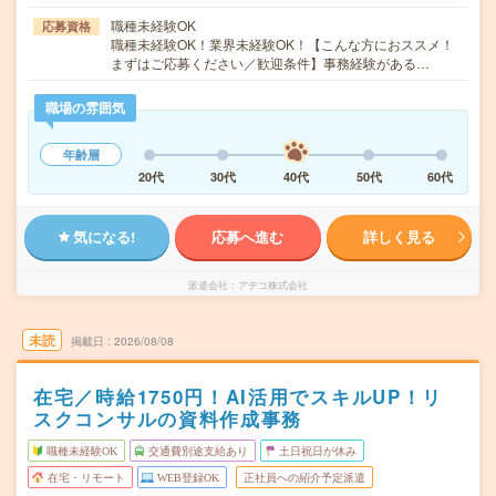
職種未経験OK
応募資格
職種未経験OK！業界未経験OK！【こんな方におススメ！
まずはご応募ください／歓迎条件】事務経験がある…
職場の雰囲気
年齢層
20代
30代
40代
50代
60代
気になる!
応募へ進む
詳しく見る
派遣会社
アデコ株式会社
未読
掲載日
2026/08/08
在宅／時給1750円！AI活用でスキルUP！リ
スクコンサルの資料作成事務
職種未経験OK
交通費別途支給あり
土日祝日が休み
在宅・リモート
WEB登録OK
正社員への紹介予定派遣