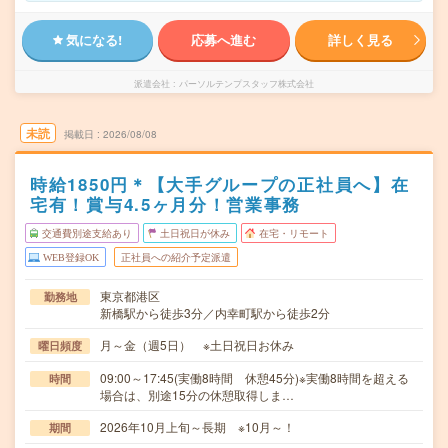
気になる!
応募へ進む
詳しく見る
派遣会社
パーソルテンプスタッフ株式会社
未読
掲載日
2026/08/08
時給1850円＊【大手グループの正社員へ】在
宅有！賞与4.5ヶ月分！営業事務
交通費別途支給あり
土日祝日が休み
在宅・リモート
WEB登録OK
正社員への紹介予定派遣
東京都港区
勤務地
新橋駅から徒歩3分／内幸町駅から徒歩2分
月～金（週5日） ※土日祝日お休み
曜日頻度
09:00～17:45(実働8時間 休憩45分)※実働8時間を超える
時間
場合は、別途15分の休憩取得しま…
2026年10月上旬～長期 ※10月～！
期間