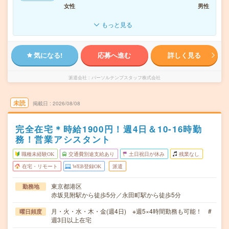
女性
男性
もっと見る
気になる!
応募へ進む
詳しく見る
派遣会社
パーソルテンプスタッフ株式会社
未読
掲載日
2026/08/08
完全在宅＊時給1900円！週4日＆10-16時勤
務！営業アシスタント
職種未経験OK
交通費別途支給あり
土日祝日が休み
残業なし
在宅・リモート
WEB登録OK
派遣
東京都港区
勤務地
赤坂見附駅から徒歩5分／永田町駅から徒歩5分
月・火・水・木・金(週4日) ※週5×4時間勤務も可能！ #
曜日頻度
週3日以上在宅