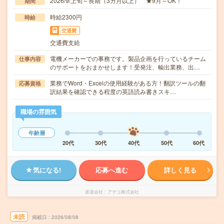
2026/9/上旬～長期（3カ月以上） ★9月～OK！
期間
時給2300円
時給
交通費
交通費支給
電機メーカーでの事務です。製品企画を行っているチーム
仕事内容
のサポートをおまかせします！受発注、輸出業務、出…
業務でWord・Excelの使用経験がある方！翻訳ツールの翻
応募資格
訳結果を確認できる程度の英語読み書きスキ…
職場の雰囲気
年齢層
20代
30代
40代
50代
60代
気になる!
応募へ進む
詳しく見る
派遣会社
アデコ株式会社
未読
掲載日
2026/08/08