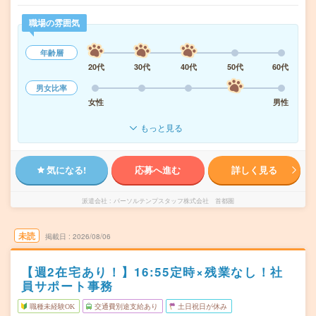
職場の雰囲気
年齢層
20代
30代
40代
50代
60代
男女比率
女性
男性
もっと見る
気になる!
応募へ進む
詳しく見る
派遣会社
パーソルテンプスタッフ株式会社 首都圏
未読
掲載日
2026/08/06
【週2在宅あり！】16:55定時×残業なし！社
員サポート事務
職種未経験OK
交通費別途支給あり
土日祝日が休み