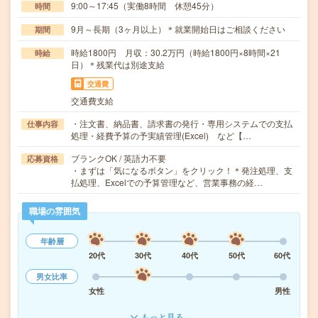
9:00～17:45（実働8時間 休憩45分）
時間
9月～長期（3ヶ月以上）＊就業開始日はご相談ください
期間
時給1800円 月収：30.2万円（時給1800円×8時間×21
時給
日）＊残業代は別途支給
交通費
交通費支給
・注文書、納品書、請求書の発行・専用システムでの支払
仕事内容
処理・経費予算の予実績管理(Excel) など【…
ブランクOK / 英語力不要
応募資格
・まずは「気になるボタン」をクリック！＊発注処理、支
払処理、Excelでの予算管理など、営業事務の経…
職場の雰囲気
年齢層
20代
30代
40代
50代
60代
男女比率
女性
男性
もっと見る