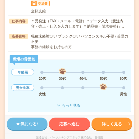
交通費
全額支給
＊受発注（FAX・メール・電話）＊データ入力（受注内
仕事内容
容・売上・仕入を入力します）＊納品書・請求書発行…
職種未経験OK / ブランクOK / パソコンスキル不要 / 英語力
応募資格
不要
事務の経験をお持ちの方
職場の雰囲気
年齢層
20代
30代
40代
50代
60代
男女比率
女性
男性
もっと見る
気になる!
応募へ進む
詳しく見る
派遣会社
パーソルテンプスタッフ株式会社 首都圏