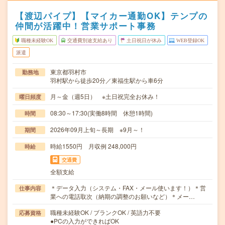
【渡辺パイプ】【マイカー通勤OK】テンプの
仲間が活躍中！営業サポート事務
職種未経験OK
交通費別途支給あり
土日祝日が休み
WEB登録OK
派遣
東京都羽村市
勤務地
羽村駅から徒歩20分／東福生駅から車6分
月～金（週5日） ※土日祝完全お休み！
曜日頻度
08:30～17:30(実働8時間 休憩1時間)
時間
2026年09月上旬～長期 ※9月～！
期間
時給1550円 月収例 248,000円
時給
交通費
全額支給
＊データ入力（システム・FAX・メール使います！）＊営
仕事内容
業への電話取次（納期の調整のお願いなど）＊メー…
職種未経験OK / ブランクOK / 英語力不要
応募資格
●PCの入力ができればOK