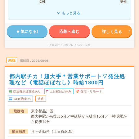
女性
男性
もっと見る
気になる!
応募へ進む
詳しく見る
派遣会社
日総ブレイン株式会社
未読
掲載日
2026/08/06
都内駅チカ！超大手＊営業サポート▽発注処
理など《電話ほぼなし》時給1800円
交通費別途支給あり
土日祝日が休み
在宅・リモート
WEB登録OK
派遣
東京都品川区
勤務地
西大井駅から徒歩5分／中延駅から徒歩15分／下神明駅か
ら徒歩15分
月～金勤務（土日祝休み）
曜日頻度