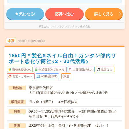
気になる!
応募へ進む
詳しく見る
派遣会社
パーソルテンプスタッフ株式会社
未読
掲載日
2026/08/06
1850円＊髪色&ネイル自由！カンタン部内サ
ポート@化学商社<2・30代活躍>
職種未経験OK
交通費別途支給あり
土日祝日が休み
残業なし
在宅・リモート
WEB登録OK
派遣
東京都千代田区
勤務地
大手町(東京都)駅から徒歩1分／竹橋駅から徒歩1分
月～金（週5日） ※土日祝休み
曜日頻度
09:00～17:30(実働7時間30分 休憩1時間)※業務に慣れた
時間
ら早出もOK（始業8時～9時でそ…
2026年09月上旬～長期 8・9月開始OK ※9月～！
期間