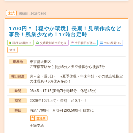
未読
掲載日
2026/08/06
1700円＊【穏やか環境】長期！見積作成など
事務！残業少なめ！17時台定時
職種未経験OK
交通費別途支給あり
土日祝日が休み
WEB登録OK
派遣
東京都大田区
勤務地
穴守稲荷駅から徒歩8分／天空橋駅から徒歩7分
月～金（週5日） ※夏季休暇・年末年始・その他会社指定
曜日頻度
の休暇あり♪お休み多め！
08:45～17:15(実働7時間45分 休憩45分)
時間
2026年10月上旬～長期 ※10月～！
期間
時給1700円 月収例 263,500円+残業代
時給
交通費
全額支給