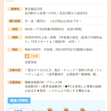
東京都品川区
勤務地
品川駅から送迎バス5分／北品川駅から徒歩5分
月～金（週5日） ※土日祝はお休みです！
曜日頻度
09:00～17:30(実働7時間30分 休憩1時間)
時間
2026年09月上旬～長期 1年程度の想定（延長の可能性あ
期間
り）10月スタートもご相談OK ※9月～！
時給1800円 月収例：283,500円(21日勤務の場合)
時給
交通費
全額支給
＊受注データの入力・集計・チェック＊資料の作成（フォ
仕事内容
ーマットあり）＊請求書発行、伝票処理＊郵便物・配…
職種未経験OK / ブランクOK
応募資格
未経験OK！※業界未経験OK！◆PCを使用した事務の経験
がある方★英語：システム上で目にする機会があ…
職場の雰囲気
年齢層