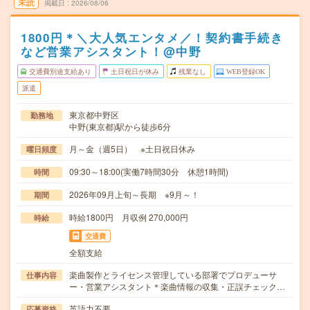
未読
掲載日
2026/08/06
1800円＊＼大人気エンタメ／！契約書手続き
など営業アシスタント！@中野
交通費別途支給あり
土日祝日が休み
残業なし
WEB登録OK
派遣
東京都中野区
勤務地
中野(東京都)駅から徒歩6分
月～金（週5日） ※土日祝日休み
曜日頻度
09:30～18:00(実働7時間30分 休憩1時間)
時間
2026年09月上旬～長期 ※9月～！
期間
時給1800円 月収例 270,000円
時給
交通費
全額支給
楽曲製作とライセンス管理している部署でプロデューサ
仕事内容
ー・営業アシスタント＊楽曲情報の収集・正誤チェック…
英語力不要
応募資格