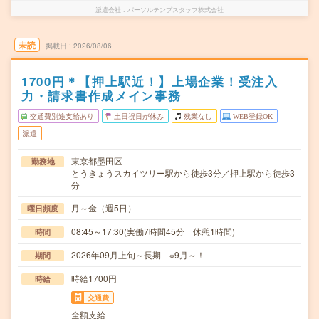
派遣会社
パーソルテンプスタッフ株式会社
未読
掲載日
2026/08/06
1700円＊【押上駅近！】上場企業！受注入
力・請求書作成メイン事務
交通費別途支給あり
土日祝日が休み
残業なし
WEB登録OK
派遣
東京都墨田区
勤務地
とうきょうスカイツリー駅から徒歩3分／押上駅から徒歩3
分
月～金（週5日）
曜日頻度
08:45～17:30(実働7時間45分 休憩1時間)
時間
2026年09月上旬～長期 ※9月～！
期間
時給1700円
時給
交通費
全額支給