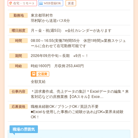
在宅・リモート
WEB登録OK
派遣
東京都羽村市
勤務地
羽村駅から送迎バス6分
月～金・祝(週5日) ※会社カレンダーがあります
曜日頻度
08:00～16:55(実働7時間55分 休憩1時間)※業務スケジュ
時間
ールに合わせて在宅勤務可能です
2026年09月中旬～長期 ※9月～！
期間
時給1600円 月収例 253,440円
時給
交通費
全額支給
＊請求書作成、売上データの集計＊Excelデータの編集＊来
仕事内容
客対応などの庶務業務【OAスキル】Exce…
職種未経験OK / ブランクOK / 英語力不要
応募資格
■Excelを使用した事務のご経験があればOK※業界未経験
OK！
職場の雰囲気