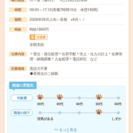
09:00～17:15(実働7時間15分 休憩1時間)
時間
2026年09月上旬～長期 ※9月～！
期間
時給1850円
時給
交通費
全額支給
＊受注・発注処理＊出荷手配＊売上・仕入の計上＊在庫管
仕事内容
理・納期調整＊入金処理＊電話対応 など
英語力不要
応募資格
◆受発注のご経験
職場の雰囲気
年齢層
20代
30代
40代
50代
60代
職場の様子
活気がある
しずか
もっと見る