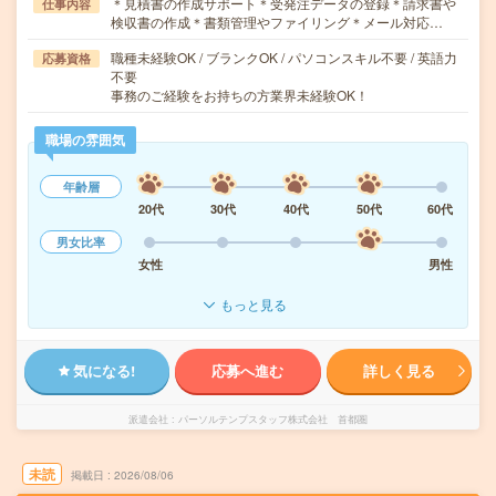
＊見積書の作成サポート＊受発注データの登録＊請求書や
仕事内容
検収書の作成＊書類管理やファイリング＊メール対応…
職種未経験OK / ブランクOK / パソコンスキル不要 / 英語力
応募資格
不要
事務のご経験をお持ちの方業界未経験OK！
職場の雰囲気
年齢層
20代
30代
40代
50代
60代
男女比率
女性
男性
もっと見る
気になる!
応募へ進む
詳しく見る
派遣会社
パーソルテンプスタッフ株式会社 首都圏
未読
掲載日
2026/08/06