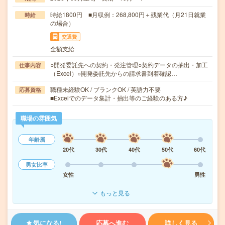
時給1800円 ■月収例：268,800円＋残業代（月21日就業
時給
の場合）
交通費
全額支給
○開発委託先への契約・発注管理○契約データの抽出・加工
仕事内容
（Excel）○開発委託先からの請求書到着確認…
職種未経験OK / ブランクOK / 英語力不要
応募資格
■Excelでのデータ集計・抽出等のご経験のある方♪
職場の雰囲気
年齢層
20代
30代
40代
50代
60代
男女比率
女性
男性
もっと見る
気になる!
応募へ進む
詳しく見る