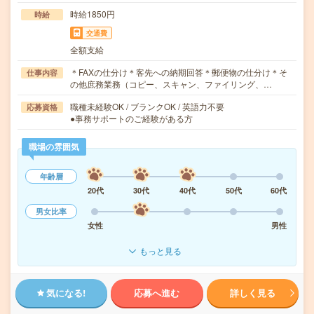
時給1850円
時給
交通費
全額支給
＊FAXの仕分け＊客先への納期回答＊郵便物の仕分け＊そ
仕事内容
の他庶務業務（コピー、スキャン、ファイリング、…
職種未経験OK / ブランクOK / 英語力不要
応募資格
●事務サポートのご経験がある方
職場の雰囲気
年齢層
20代
30代
40代
50代
60代
男女比率
女性
男性
もっと見る
気になる!
応募へ進む
詳しく見る