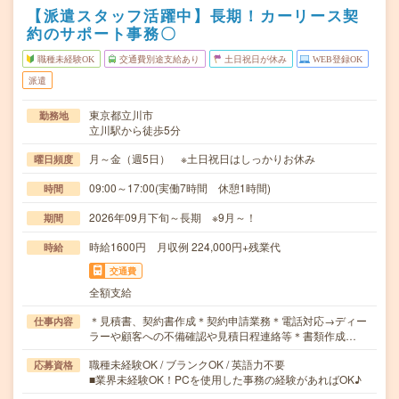
【派遣スタッフ活躍中】長期！カーリース契
約のサポート事務〇
職種未経験OK
交通費別途支給あり
土日祝日が休み
WEB登録OK
派遣
東京都立川市
勤務地
立川駅から徒歩5分
月～金（週5日） ※土日祝日はしっかりお休み
曜日頻度
09:00～17:00(実働7時間 休憩1時間)
時間
2026年09月下旬～長期 ※9月～！
期間
時給1600円 月収例 224,000円+残業代
時給
交通費
全額支給
＊見積書、契約書作成＊契約申請業務＊電話対応→ディー
仕事内容
ラーや顧客への不備確認や見積日程連絡等＊書類作成…
職種未経験OK / ブランクOK / 英語力不要
応募資格
■業界未経験OK！PCを使用した事務の経験があればOK♪