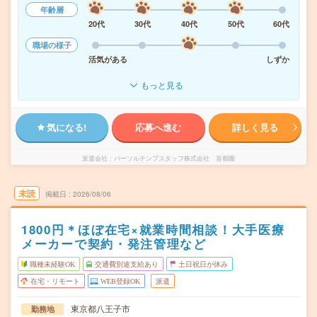
年齢層
20代
30代
40代
50代
60代
職場の様子
活気がある
しずか
もっと見る
気になる!
応募へ進む
詳しく見る
派遣会社
パーソルテンプスタッフ株式会社 首都圏
未読
掲載日
2026/08/06
1800円＊ほぼ在宅×就業時間相談！大手医療
メーカーで契約・発注管理など
職種未経験OK
交通費別途支給あり
土日祝日が休み
在宅・リモート
WEB登録OK
派遣
東京都八王子市
勤務地