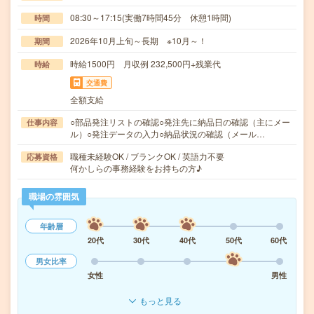
08:30～17:15(実働7時間45分 休憩1時間)
時間
2026年10月上旬～長期 ※10月～！
期間
時給1500円 月収例 232,500円+残業代
時給
交通費
全額支給
○部品発注リストの確認○発注先に納品日の確認（主にメー
仕事内容
ル）○発注データの入力○納品状況の確認（メール…
職種未経験OK / ブランクOK / 英語力不要
応募資格
何かしらの事務経験をお持ちの方♪
職場の雰囲気
年齢層
20代
30代
40代
50代
60代
男女比率
女性
男性
もっと見る