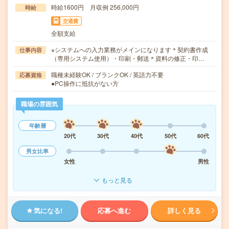
時給1600円 月収例 256,000円
時給
交通費
全額支給
※システムへの入力業務がメインになります＊契約書作成
仕事内容
（専用システム使用）・印刷・郵送＊資料の修正・印…
職種未経験OK / ブランクOK / 英語力不要
応募資格
●PC操作に抵抗がない方
職場の雰囲気
年齢層
20代
30代
40代
50代
60代
男女比率
女性
男性
もっと見る
気になる!
応募へ進む
詳しく見る