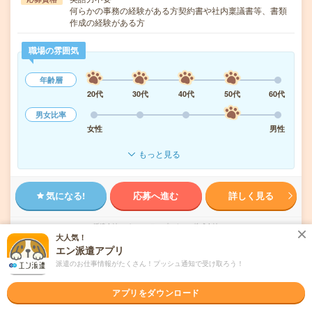
何らかの事務の経験がある方契約書や社内稟議書等、書類
作成の経験がある方
職場の雰囲気
年齢層
20代
30代
40代
50代
60代
男女比率
女性
男性
もっと見る
気になる!
応募へ進む
詳しく見る
派遣会社
パーソルテンプスタッフ株式会社
大人気！
エン派遣アプリ
未読
掲載日
2026/08/06
派遣のお仕事情報がたくさん！プッシュ通知で受け取ろう！
アプリをダウンロード
1750円＊＼いまどきIT企業で働こう／法人対
応経験あればOK！いろいろ事務