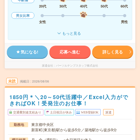
20代
30代
40代
50代
60代
男女比率
女性
男性
もっと見る
気になる!
応募へ進む
詳しく見る
派遣会社
パーソルテンプスタッフ株式会社
未読
掲載日
2026/08/06
1850円＊＼20～50代活躍中／Excel入力がで
きればOK！受発注のお仕事！
交通費別途支給あり
土日祝日が休み
WEB登録OK
派遣
東京都中央区
勤務地
新富町(東京都)駅から徒歩5分／築地駅から徒歩9分
月～金（週5日） ※土日祝日お休み
曜日頻度