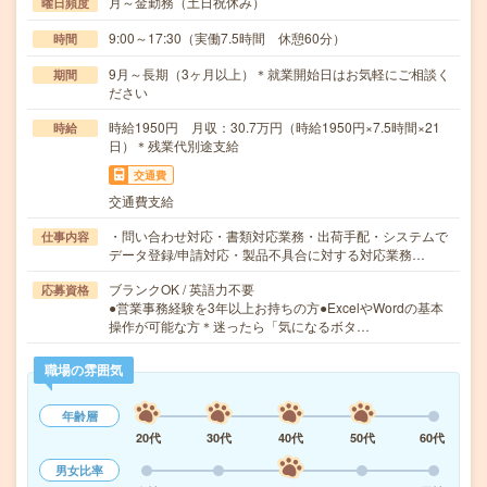
月～金勤務（土日祝休み）
曜日頻度
9:00～17:30（実働7.5時間 休憩60分）
時間
9月～長期（3ヶ月以上）＊就業開始日はお気軽にご相談く
期間
ださい
時給1950円 月収：30.7万円（時給1950円×7.5時間×21
時給
日）＊残業代別途支給
交通費
交通費支給
・問い合わせ対応・書類対応業務・出荷手配・システムで
仕事内容
データ登録/申請対応・製品不具合に対する対応業務…
ブランクOK / 英語力不要
応募資格
●営業事務経験を3年以上お持ちの方●ExcelやWordの基本
操作が可能な方＊迷ったら「気になるボタ…
職場の雰囲気
年齢層
20代
30代
40代
50代
60代
男女比率