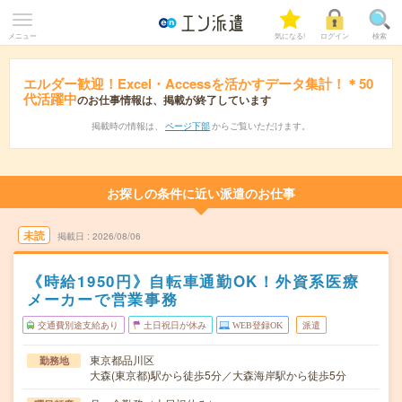
メニュー
気になる!
ログイン
検索
エルダー歓迎！Excel・Accessを活かすデータ集計！＊50
代活躍中
のお仕事情報は、掲載が終了しています
掲載時の情報は、
ページ下部
からご覧いただけます。
お探しの条件に近い派遣のお仕事
未読
掲載日
2026/08/06
《時給1950円》自転車通勤OK！外資系医療
メーカーで営業事務
交通費別途支給あり
土日祝日が休み
WEB登録OK
派遣
東京都品川区
勤務地
大森(東京都)駅から徒歩5分／大森海岸駅から徒歩5分