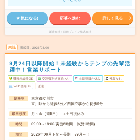
気になる!
応募へ進む
詳しく見る
派遣会社
日総ブレイン株式会社
未読
掲載日
2026/08/06
9月24日以降開始！未経験からテンプの先輩活
躍中！営業サポート
職種未経験OK
交通費別途支給あり
土日祝日が休み
残業なし
WEB登録OK
派遣
東京都立川市
勤務地
立川駅から徒歩8分／西国立駅から徒歩9分
月～金（週5日） ※土日祝休み
曜日頻度
09:00～18:00(実働8時間 休憩1時間)
時間
2026年09月下旬～長期 ※9月～！
期間