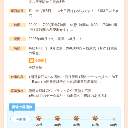
北八王子駅から徒歩8分
月～金（週5日） ※土日祝はお休みです！ #週3日以上在
曜日頻度
宅
09:00～17:00(実働7時間 休憩1時間)※16:30～17:30の間
時間
で終業時間の希望出せます…
2026年09月上旬～長期 ※9月～！
期間
時給1800円 ■月収例：268,800円＋残業代（月21日就業
時給
の場合）
交通費
全額支給
○開発委託先への契約・発注管理○契約データの抽出・加工
仕事内容
（Excel）○開発委託先からの請求書到着確認…
職種未経験OK / ブランクOK / 英語力不要
応募資格
■Excelでのデータ集計・抽出等のご経験のある方♪
職場の雰囲気
年齢層
20代
30代
40代
50代
60代