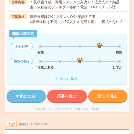
＊見積書作成（専用システムに入力）＊注文入力＊納品
仕事内容
書・依頼書のフォルダへ格納＊電話・FAX・メール対…
職種未経験OK / ブランクOK / 英語力不要
応募資格
※業界経験は不問！◇PC入力＆電話対応にご抵抗のない方
職場の雰囲気
男女比率
女性
男性
職場の様子
活気がある
しずか
もっと見る
気になる!
応募へ進む
詳しく見る
派遣会社
パーソルテンプスタッフ株式会社 首都圏
未読
掲載日
2026/08/06