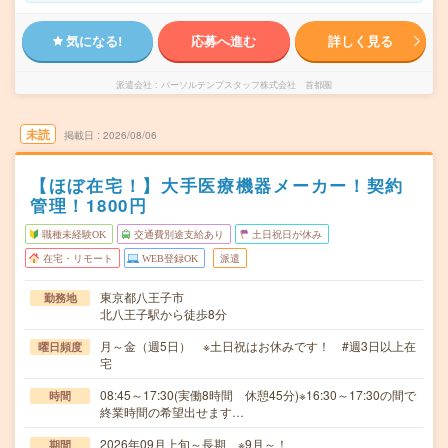
気になる!
応募へ進む
詳しく見る
派遣会社
パーソルテンプスタッフ株式会社 首都圏
未読
掲載日
2026/08/06
【ほぼ在宅！】大手医療機器メーカー！契約
管理！1800円
職種未経験OK
交通費別途支給あり
土日祝日が休み
在宅・リモート
WEB登録OK
派遣
東京都八王子市
勤務地
北八王子駅から徒歩8分
月～金（週5日） ※土日祝はお休みです！ #週3日以上在
曜日頻度
宅
08:45～17:30(実働8時間 休憩45分)※16:30～17:30の間で
時間
終業時間の希望出せます…
2026年09月上旬～長期 ※9月～！
期間