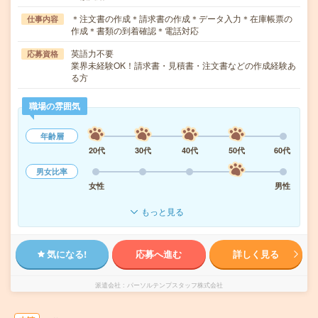
＊注文書の作成＊請求書の作成＊データ入力＊在庫帳票の
仕事内容
作成＊書類の到着確認＊電話対応
英語力不要
応募資格
業界未経験OK！請求書・見積書・注文書などの作成経験あ
る方
職場の雰囲気
年齢層
20代
30代
40代
50代
60代
男女比率
女性
男性
もっと見る
気になる!
応募へ進む
詳しく見る
派遣会社
パーソルテンプスタッフ株式会社