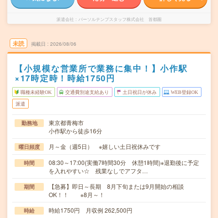
派遣会社
パーソルテンプスタッフ株式会社 首都圏
未読
掲載日
2026/08/06
【小規模な営業所で業務に集中！】小作駅
×17時定時！時給1750円
職種未経験OK
交通費別途支給あり
土日祝日が休み
WEB登録OK
派遣
東京都青梅市
勤務地
小作駅から徒歩16分
月～金（週5日） ※嬉しい土日祝休みです
曜日頻度
08:30～17:00(実働7時間30分 休憩1時間)※退勤後に予定
時間
を入れやすい☆ 残業なしでアフタ…
【急募】即日～長期 8月下旬または9月開始の相談
期間
OK！！ ※8月～！
時給1750円 月収例 262,500円
時給