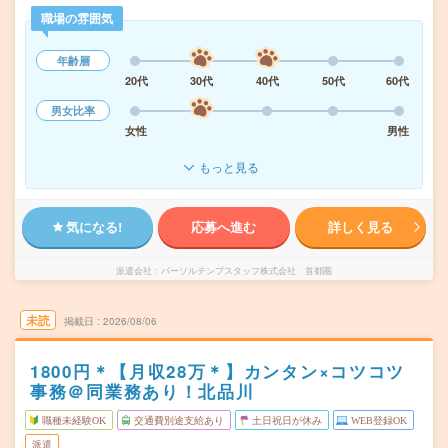
職場の雰囲気
年齢層
20代
30代
40代
50代
60代
男女比率
女性
男性
もっと見る
気になる!
応募へ進む
詳しく見る
派遣会社
パーソルテンプスタッフ株式会社 首都圏
未読
掲載日
2026/08/06
1800円＊【月収28万＊】カンタン×コツコツ
事務＠同業務あり！北品川
職種未経験OK
交通費別途支給あり
土日祝日が休み
WEB登録OK
派遣