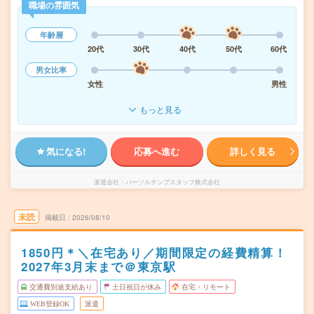
職場の雰囲気
年齢層
20代
30代
40代
50代
60代
男女比率
女性
男性
もっと見る
気になる!
応募へ進む
詳しく見る
派遣会社
パーソルテンプスタッフ株式会社
未読
掲載日
2026/08/10
1850円＊＼在宅あり／期間限定の経費精算！
2027年3月末まで＠東京駅
交通費別途支給あり
土日祝日が休み
在宅・リモート
WEB登録OK
派遣