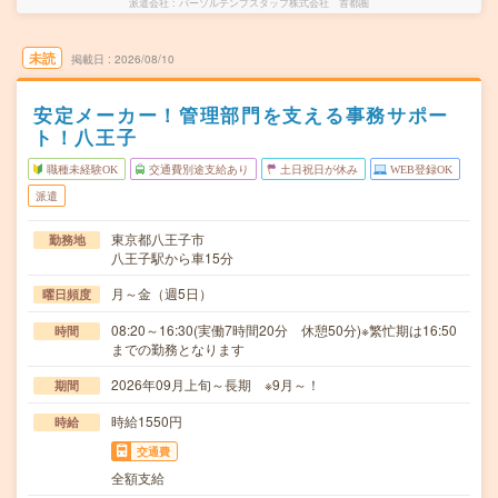
派遣会社
パーソルテンプスタッフ株式会社 首都圏
未読
掲載日
2026/08/10
安定メーカー！管理部門を支える事務サポー
ト！八王子
職種未経験OK
交通費別途支給あり
土日祝日が休み
WEB登録OK
派遣
東京都八王子市
勤務地
八王子駅から車15分
月～金（週5日）
曜日頻度
08:20～16:30(実働7時間20分 休憩50分)※繁忙期は16:50
時間
までの勤務となります
2026年09月上旬～長期 ※9月～！
期間
時給1550円
時給
交通費
全額支給