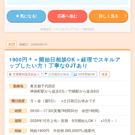
気になる!
応募へ進む
詳しく見る
派遣会社
パーソルテンプスタッフ株式会社
未読
掲載日
2026/08/10
1900円＊＜開始日相談OK＞経理でスキルア
ップしたい方！丁寧なOJTあり
交通費別途支給あり
土日祝日が休み
WEB登録OK
派遣
東京都千代田区
勤務地
神保町駅から徒歩2分／竹橋駅から徒歩6分
月～金（週5日） ※土日祝日お休みです
曜日頻度
09:00～17:30(実働7時間30分 休憩1時間)
時間
2026年10月上旬～長期 9月開始もOK！ ※10月～！
期間
時給1900円 月収例 285,000円+残業代
時給