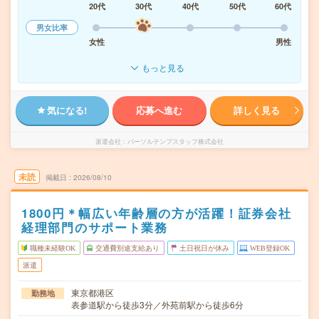
20代
30代
40代
50代
60代
男女比率
女性
男性
もっと見る
気になる!
応募へ進む
詳しく見る
派遣会社
パーソルテンプスタッフ株式会社
未読
掲載日
2026/08/10
1800円＊幅広い年齢層の方が活躍！証券会社
経理部門のサポート業務
職種未経験OK
交通費別途支給あり
土日祝日が休み
WEB登録OK
派遣
東京都港区
勤務地
表参道駅から徒歩3分／外苑前駅から徒歩6分