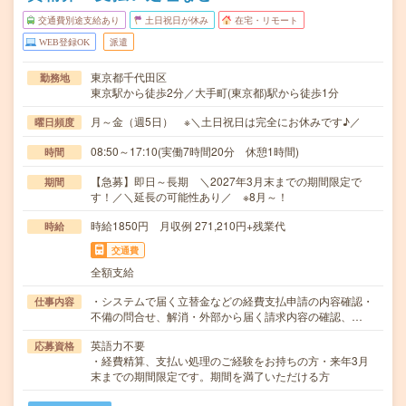
交通費別途支給あり
土日祝日が休み
在宅・リモート
WEB登録OK
派遣
東京都千代田区
勤務地
東京駅から徒歩2分／大手町(東京都)駅から徒歩1分
月～金（週5日） ※＼土日祝日は完全にお休みです♪／
曜日頻度
08:50～17:10(実働7時間20分 休憩1時間)
時間
【急募】即日～長期 ＼2027年3月末までの期間限定で
期間
す！／＼延長の可能性あり／ ※8月～！
時給1850円 月収例 271,210円+残業代
時給
交通費
全額支給
・システムで届く立替金などの経費支払申請の内容確認・
仕事内容
不備の問合せ、解消・外部から届く請求内容の確認、…
英語力不要
応募資格
・経費精算、支払い処理のご経験をお持ちの方・来年3月
末までの期間限定です。期間を満了いただける方