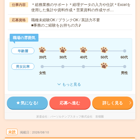
＊総務業務のサポート＊経理データの入力や仕訳＊Excelを
仕事内容
使用した集計や資料作成＊営業資料の作成サポ…
職種未経験OK / ブランクOK / 英語力不要
応募資格
■事務のご経験をお持ちの方♪
職場の雰囲気
年齢層
20代
30代
40代
50代
60代
男女比率
女性
男性
もっと見る
気になる!
応募へ進む
詳しく見る
派遣会社
パーソルテンプスタッフ株式会社 首都圏
未読
掲載日
2026/08/10