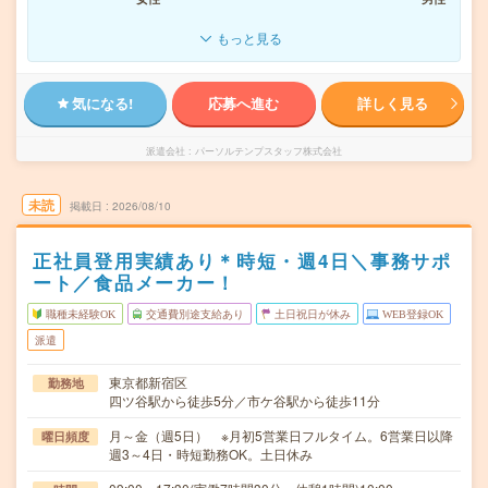
もっと見る
気になる!
応募へ進む
詳しく見る
派遣会社
パーソルテンプスタッフ株式会社
未読
掲載日
2026/08/10
正社員登用実績あり＊時短・週4日＼事務サポ
ート／食品メーカー！
職種未経験OK
交通費別途支給あり
土日祝日が休み
WEB登録OK
派遣
東京都新宿区
勤務地
四ツ谷駅から徒歩5分／市ケ谷駅から徒歩11分
月～金（週5日） ※月初5営業日フルタイム。6営業日以降
曜日頻度
週3～4日・時短勤務OK。土日休み