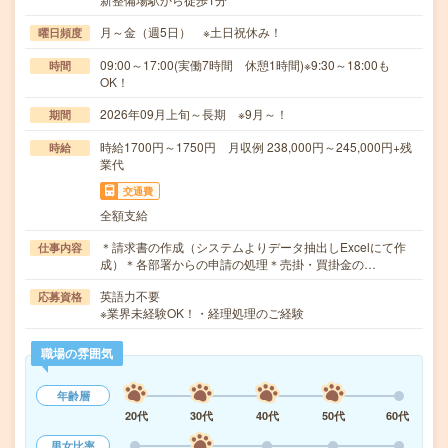
月～金（週5日） ※土日祝休み！
曜日頻度
09:00～17:00(実働7時間 休憩1時間)※9:30～18:00も
時間
OK！
2026年09月上旬～長期 ※9月～！
期間
時給1700円～1750円 月収例 238,000円～245,000円+残
時給
業代
交通費
全額支給
＊請求書の作成（システムよりデータ抽出しExcelにて作
仕事内容
成）＊各部署からの申請の処理＊売掛・買掛金の…
英語力不要
応募資格
※業界未経験OK！・経理処理のご経験
職場の雰囲気
年齢層
20代
30代
40代
50代
60代
男女比率