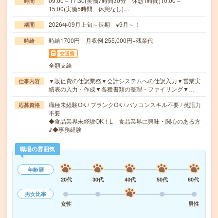
09:00～17:30(実働7時間30分 休憩1時間)10:00～
時間
15:00(実働5時間 休憩なし)…
2026年09月上旬～長期 ※9月～！
期間
時給1700円 月収例 255,000円+残業代
時給
交通費
全額支給
▼販促費の仕訳業務▼会計システムへの仕訳入力▼営業実
仕事内容
績表の入力・作成▼各種書類の整理・ファイリング▼…
職種未経験OK / ブランクOK / パソコンスキル不要 / 英語力
応募資格
不要
◆食品業界未経験OK！L 食品業界に興味・関心のある方
♪◆事務経験
職場の雰囲気
年齢層
20代
30代
40代
50代
60代
男女比率
女性
男性