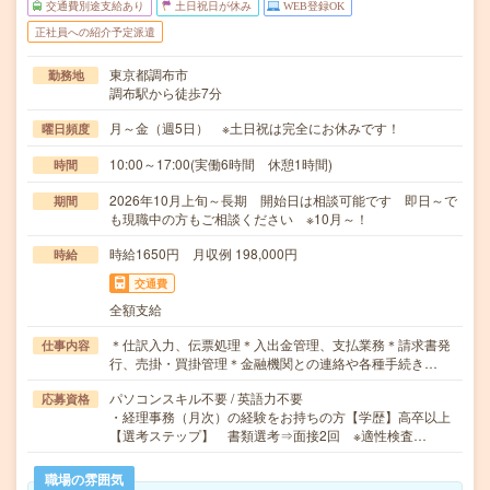
交通費別途支給あり
土日祝日が休み
WEB登録OK
正社員への紹介予定派遣
東京都調布市
勤務地
調布駅から徒歩7分
月～金（週5日） ※土日祝は完全にお休みです！
曜日頻度
10:00～17:00(実働6時間 休憩1時間)
時間
2026年10月上旬～長期 開始日は相談可能です 即日～で
期間
も現職中の方もご相談ください ※10月～！
時給1650円 月収例 198,000円
時給
交通費
全額支給
＊仕訳入力、伝票処理＊入出金管理、支払業務＊請求書発
仕事内容
行、売掛・買掛管理＊金融機関との連絡や各種手続き…
パソコンスキル不要 / 英語力不要
応募資格
・経理事務（月次）の経験をお持ちの方【学歴】高卒以上
【選考ステップ】 書類選考⇒面接2回 ※適性検査…
職場の雰囲気