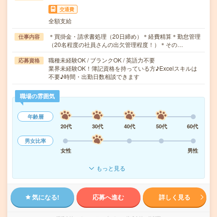
交通費
全額支給
＊買掛金・請求書処理（20日締め）＊経費精算＊勤怠管理
仕事内容
（20名程度の社員さんの出欠管理程度！）＊その…
職種未経験OK / ブランクOK / 英語力不要
応募資格
業界未経験OK！簿記資格を持っている方♪Excelスキルは
不要♪時間・出勤日数相談できます
職場の雰囲気
年齢層
20代
30代
40代
50代
60代
男女比率
女性
男性
もっと見る
気になる!
応募へ進む
詳しく見る