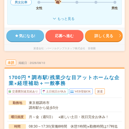
男女比率
女性
男性
もっと見る
気になる!
応募へ進む
詳しく見る
派遣会社
パーソルテンプスタッフ株式会社 首都圏
未読
掲載日
2026/08/10
1700円＊調布駅/残業少な目アットホームな企
業×経理補助＋一般事務
交通費別途支給あり
土日祝日が休み
WEB登録OK
派遣
東京都調布市
勤務地
調布駅から徒歩5分
月～金（週5日） ※嬉しい土日・祝日完全お休み！
曜日頻度
08:30～17:30(実働8時間 休憩1時間)※勤務時間は17時迄
時間