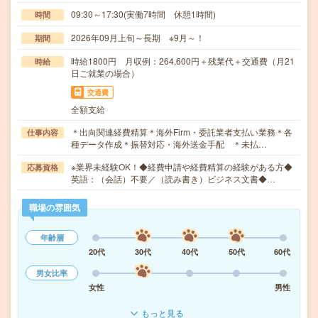
09:30～17:30(実働7時間 休憩1時間)
時間
2026年09月上旬～長期 ※9月～！
期間
時給1800円 月収例：264,600円＋残業代＋交通費（月21
時給
日ご就業の場合）
交通費
全額支給
＊出向関連経費精算＊海外Firm・委託業者支払い業務＊各
仕事内容
種データ作成＊振替対応・海外送金手配 ＊未払…
※業界未経験OK！◆経費申請や経費精算の経験がある方◆
応募資格
英語：（会話）不要／（読み書き）ビジネス文書◆…
職場の雰囲気
年齢層
20代
30代
40代
50代
60代
男女比率
女性
男性
もっと見る