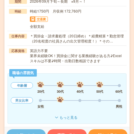
2026年09月下旬～長期 ※9月～！
期間
時給1750円 月収例 172,760円
時給
交通費
全額支給
＊買掛金・請求書処理（20日締め）＊経費精算＊勤怠管理
仕事内容
（20名程度の社員さんの出欠管理程度！）＊その…
英語力不要
応募資格
業界未経験OK！買掛金に関する業務経験がある方♪Excel
スキルは不要♪時間・出勤日数相談できます
職場の雰囲気
年齢層
20代
30代
40代
50代
60代
男女比率
女性
男性
もっと見る