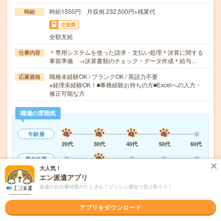
時給1550円 月収例 232,500円+残業代
時給
交通費
全額支給
＊専用システムを使った請求・支払い処理＊決算に関する
仕事内容
事前準備 →決算書類のチェック・データ作成＊給与…
職種未経験OK / ブランクOK / 英語力不要
応募資格
※経理未経験OK！■事務経験お持ちの方■Excelへの入力・
修正可能な方
職場の雰囲気
年齢層
20代
30代
40代
50代
60代
男女比率
大人気！
女性
男性
エン派遣アプリ
もっと見る
派遣のお仕事情報がたくさん！プッシュ通知で受け取ろう！
アプリをダウンロード
気になる!
応募へ進む
詳しく見る