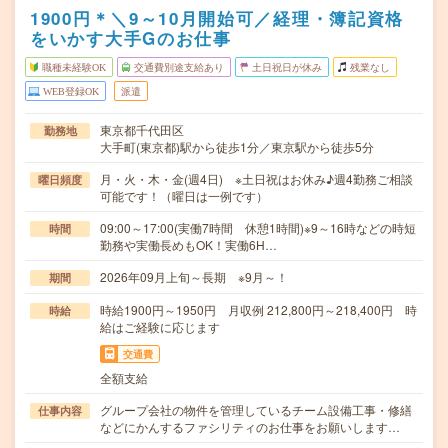
1900円＊＼9～10月開始可／経理・簿記資格
をいかす大手Gのお仕事
職種未経験OK
交通費別途支給あり
土日祝日が休み
残業なし
WEB登録OK
派遣
東京都千代田区
勤務地
大手町(東京都)駅から徒歩1分／東京駅から徒歩5分
月・火・木・金(週4日) ※土日祝はお休み♪週4勤務ご相談
曜日頻度
可能です！（曜日は一例です）
09:00～17:00(実働7時間 休憩1時間)※9～16時などの時短
時間
勤務や実働長めもOK！実働6H…
2026年09月上旬～長期 ※9月～！
期間
時給1900円～1950円 月収例 212,800円～218,400円 時
時給
給はご経験に応じます
交通費
全額支給
グループ会社の物件を管理しているチーム設備工事・修繕
仕事内容
などにかんするファシリティのお仕事をお願いします…