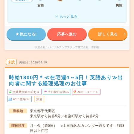
女性
男性
もっと見る
気になる!
応募へ進む
詳しく見る
派遣会社
パーソルテンプスタッフ株式会社 首都圏
未読
掲載日
2026/08/10
時給1800円＊≪在宅週4～5日！英語あり≫出
向者に関する経理処理のお仕事
交通費別途支給あり
土日祝日が休み
在宅・リモート
WEB登録OK
派遣
東京都千代田区
勤務地
東京駅から徒歩5分／有楽町駅から徒歩2分
月～金（週5日） ※土日祝休みカレンダー通りです #週3
曜日頻度
日以上在宅