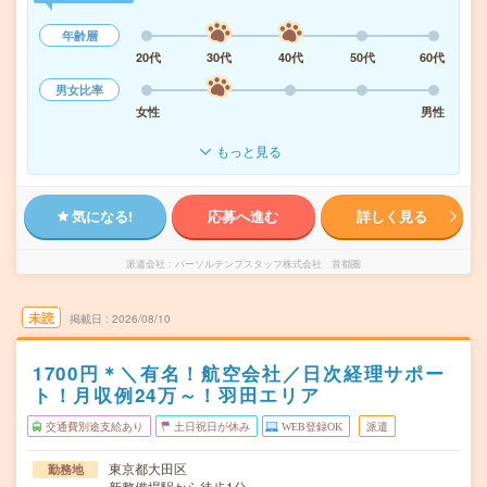
年齢層
20代
30代
40代
50代
60代
男女比率
女性
男性
もっと見る
気になる!
応募へ進む
詳しく見る
派遣会社
パーソルテンプスタッフ株式会社 首都圏
未読
掲載日
2026/08/10
1700円＊＼有名！航空会社／日次経理サポー
ト！月収例24万～！羽田エリア
交通費別途支給あり
土日祝日が休み
WEB登録OK
派遣
東京都大田区
勤務地
新整備場駅から徒歩1分