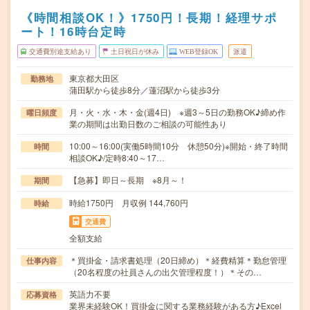
《時間相談OK！》1750円！長期！経理サポ
ート！16時台定時
交通費別途支給あり
土日祝日が休み
WEB登録OK
派遣
東京都大田区
勤務地
蒲田駅から徒歩8分／蓮沼駅から徒歩3分
月・火・水・木・金(週4日) ※週3～5日の勤務OK♪締め作
曜日頻度
業の期間は出勤日数のご相談の可能性あり
10:00～16:00(実働5時間10分 休憩50分)※開始・終了時間
時間
相談OK♪/定時8:40～17…
【急募】即日～長期 ※8月～！
期間
時給1750円 月収例 144,760円
時給
交通費
全額支給
＊買掛金・請求書処理（20日締め）＊経費精算＊勤怠管理
仕事内容
（20名程度の社員さんの出欠管理程度！）＊その…
英語力不要
応募資格
業界未経験OK！買掛金に関する業務経験がある方♪Excel