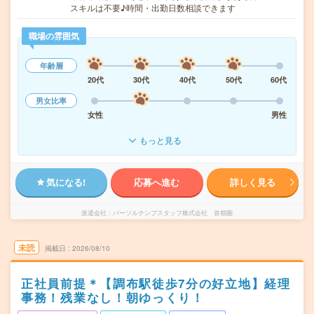
スキルは不要♪時間・出勤日数相談できます
職場の雰囲気
年齢層
20代
30代
40代
50代
60代
男女比率
女性
男性
もっと見る
気になる!
応募へ進む
詳しく見る
派遣会社
パーソルテンプスタッフ株式会社 首都圏
未読
掲載日
2026/08/10
正社員前提＊【調布駅徒歩7分の好立地】経理
事務！残業なし！朝ゆっくり！