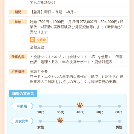
でもご相談OK！
【急募】即日～長期 ※8月～！
期間
時給1700円～1900円 月収例 272,000円～304,000円+残
時給
業代 ※経理の実務経験及び簿記資格等によって時間給が
異なります
交通費
全額支給
＊会計ソフトへの入力（会計ソフト：JDLを使用）、伝票
仕事内容
仕訳・処理＊月次・年次決算サポート＊貸借対照表…
英語力不要
応募資格
ワード・エクセルの基本的な操作が可能で、仕訳を含む経
理事務のご経験をお持ちの方もしくは経理業務の実務…
職場の雰囲気
年齢層
20代
30代
40代
50代
60代
男女比率
女性
男性