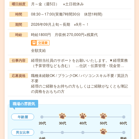
月～金（週5日） ※土日祝休み
曜日頻度
08:30～17:00(実働7時間30分 休憩1時間)
時間
2026年09月上旬～長期 ※9月～！
期間
時給1800円 月収例 270,000円+残業代
時給
交通費
全額支給
経理担当社員のサポートをお願いいたします。▼経理業務
仕事内容
（予算管理なども含む） …仕訳・伝票管理・現金管…
職種未経験OK / ブランクOK / パソコンスキル不要 / 英語力
応募資格
不要
経理のご経験をお持ちの方もしくはご経験がなくとも簿記
の資格をおもちの方
職場の雰囲気
年齢層
20代
30代
40代
50代
60代
男女比率
女性
男性