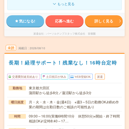
もっと見る
気になる!
応募へ進む
詳しく見る
派遣会社
パーソルテンプスタッフ株式会社 首都圏
未読
掲載日
2026/08/10
長期！経理サポート！残業なし！16時台定時
交通費別途支給あり
土日祝日が休み
WEB登録OK
派遣
東京都大田区
勤務地
蒲田駅から徒歩8分／蓮沼駅から徒歩3分
月・火・水・木・金(週4日) ※週3～5日の勤務OK♪締め作
曜日頻度
業の期間は出勤日数のご相談の可能性あり
09:00～16:00(実働6時間10分 休憩50分)※開始・終了時間
時間
相談OK♪/定時8:40～17…