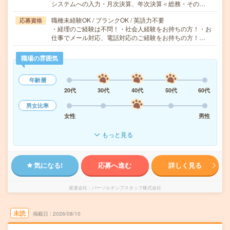
システムへの入力・月次決算、年次決算＜総務・その…
職種未経験OK / ブランクOK / 英語力不要
応募資格
・経理のご経験は不問！・社会人経験をお持ちの方！・お
仕事でメール対応、電話対応のご経験をお持ちの方！…
職場の雰囲気
年齢層
20代
30代
40代
50代
60代
男女比率
女性
男性
もっと見る
気になる!
応募へ進む
詳しく見る
派遣会社
パーソルテンプスタッフ株式会社
未読
掲載日
2026/08/10