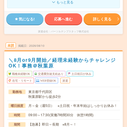
もっと見る
気になる!
応募へ進む
詳しく見る
派遣会社
パーソルテンプスタッフ株式会社
未読
掲載日
2026/08/10
＼8月or9月開始／経理未経験からチャレンジ
OK！事務＠秋葉原
職種未経験OK
交通費別途支給あり
土日祝日が休み
在宅・リモート
WEB登録OK
派遣
東京都千代田区
勤務地
秋葉原駅から徒歩2分
月～金（週5日） ※土日祝・年末年始はしっかりお休み！
曜日頻度
09:00～17:30(実働7時間30分 休憩1時間)
時間
【急募】即日～長期 ※8月～！
期間