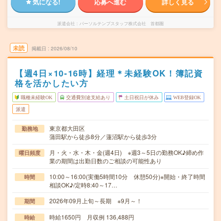
気になる!
応募へ進む
詳しく見る
派遣会社
パーソルテンプスタッフ株式会社 首都圏
未読
掲載日
2026/08/10
【週4日×10-16時】経理＊未経験OK！簿記資
格を活かしたい方
職種未経験OK
交通費別途支給あり
土日祝日が休み
WEB登録OK
派遣
東京都大田区
勤務地
蒲田駅から徒歩8分／蓮沼駅から徒歩3分
月・火・水・木・金(週4日) ※週3～5日の勤務OK♪締め作
曜日頻度
業の期間は出勤日数のご相談の可能性あり
10:00～16:00(実働5時間10分 休憩50分)※開始・終了時間
時間
相談OK♪/定時8:40～17…
2026年09月上旬～長期 ※9月～！
期間
時給1650円 月収例 136,488円
時給