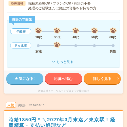
職種未経験OK / ブランクOK / 英語力不要
応募資格
経理のご経験または簿記の資格をお持ちの方
職場の雰囲気
年齢層
20代
30代
40代
50代
60代
男女比率
女性
男性
もっと見る
気になる!
応募へ進む
詳しく見る
派遣会社
パーソルテンプスタッフ株式会社
未読
掲載日
2026/08/10
時給1850円＊＼2027年3月末迄／東京駅！経
費精算・支払い処理など