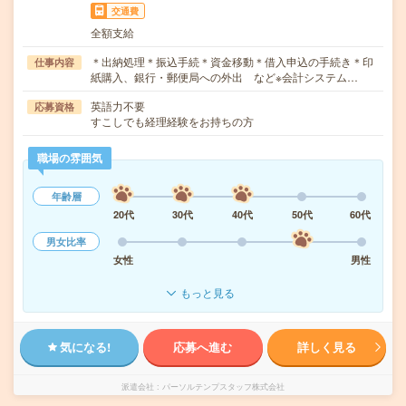
交通費
全額支給
＊出納処理＊振込手続＊資金移動＊借入申込の手続き＊印
仕事内容
紙購入、銀行・郵便局への外出 など※会計システム…
英語力不要
応募資格
すこしでも経理経験をお持ちの方
職場の雰囲気
年齢層
20代
30代
40代
50代
60代
男女比率
女性
男性
もっと見る
気になる!
応募へ進む
詳しく見る
派遣会社
パーソルテンプスタッフ株式会社