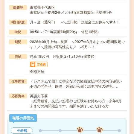
東京都千代田区
勤務地
東京駅から徒歩2分／大手町(東京都)駅から徒歩1分
月～金（週5日） ※＼土日祝日は完全にお休みです♪／
曜日頻度
08:50～17:10(実働7時間20分 休憩1時間)
時間
2026年09月上旬～長期 ＼2027年3月末までの期間限定で
期間
す！／＼延長の可能性あり／ ※9月～！
時給1850円 月収例 271,210円+残業代
時給
交通費
全額支給
・システムで届く立替金などの経費支払申請の内容確認・
仕事内容
不備の問合せ、解消・外部から届く請求内容の確認、…
英語力不要
応募資格
・経費精算、支払い処理のご経験をお持ちの方・来年3月
末までの期間限定です。期間を満了いただける方
職場の雰囲気
年齢層