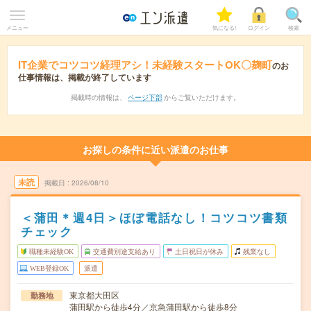
メニュー
気になる!
ログイン
検索
IT企業でコツコツ経理アシ！未経験スタートOK〇麹町
のお
仕事情報は、掲載が終了しています
掲載時の情報は、
ページ下部
からご覧いただけます。
お探しの条件に近い派遣のお仕事
未読
掲載日
2026/08/10
＜蒲田＊週4日＞ほぼ電話なし！コツコツ書類
チェック
職種未経験OK
交通費別途支給あり
土日祝日が休み
残業なし
WEB登録OK
派遣
東京都大田区
勤務地
蒲田駅から徒歩4分／京急蒲田駅から徒歩8分