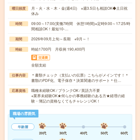
月・火・水・木・金(週4日) ※週3.5日も相談OK◆土日祝
曜日頻度
休み
09:00～17:00(実働7時間 休憩1時間)※定時9:00～17:25/時
時間
間相談OK！最短10-…
2026年09月上旬～長期 ※9月～！
期間
時給1700円 月収例 190,400円
時給
交通費
全額支給
＊書類チェック（支払いの伝票）こちらがメインです！＊
仕事内容
書類のPDF化、電子保存＊決算関連のサポート＊仕…
職種未経験OK / ブランクOK / 英語力不要
応募資格
※業界未経験OK★何らかの事務経験のある方★経理の経
験・簿記の資格なくてもチャレンジOK！
職場の雰囲気
年齢層
20代
30代
40代
50代
60代