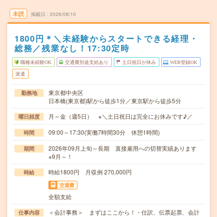
未読
掲載日
2026/08/10
1800円＊＼未経験からスタートできる経理・
総務／残業なし！17:30定時
職種未経験OK
交通費別途支給あり
土日祝日が休み
WEB登録OK
派遣
東京都中央区
勤務地
日本橋(東京都)駅から徒歩1分／東京駅から徒歩5分
月～金（週5日） ※＼土日祝日は完全にお休みです♪／
曜日頻度
09:00～17:30(実働7時間30分 休憩1時間)
時間
2026年09月上旬～長期 直接雇用への切替実績あります
期間
※9月～！
時給1800円 月収例 270,000円
時給
交通費
全額支給
＜会計事務＞ まずはここから！・仕訳、伝票起票、会計
仕事内容