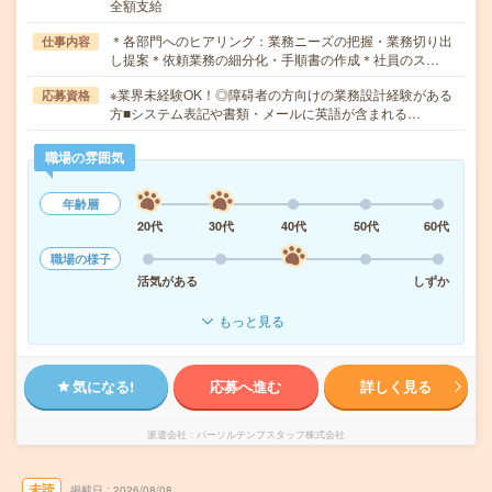
全額支給
＊各部門へのヒアリング：業務ニーズの把握・業務切り出
仕事内容
し提案＊依頼業務の細分化・手順書の作成＊社員のス…
※業界未経験OK！◎障碍者の方向けの業務設計経験がある
応募資格
方■システム表記や書類・メールに英語が含まれる…
職場の雰囲気
年齢層
20代
30代
40代
50代
60代
職場の様子
活気がある
しずか
もっと見る
気になる!
応募へ進む
詳しく見る
派遣会社
パーソルテンプスタッフ株式会社
未読
掲載日
2026/08/08