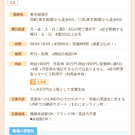
派遣
東京都港区
勤務地
田町(東京都)駅から徒歩4分／三田(東京都)駅から徒歩6分
月～金・土・日／週3～5日の間で選択可 ※必ず勤務する
曜日頻度
曜日：土・日 #週3日以上在宅
09:00-18:00（休憩60分）実働8時間（残業少なめ！）
時間
即日～長期 ※開始日相談OK
期間
時給1900円 月収例 30万円 時給1900円×実働8h×週5日
時給
×4週 ※月収例を保証するものではありません。※給与即受
取りサービス利用可（利用条件有）
交通費
1ヶ月3万円を上限として実費支給
受講生へのLINE中心でのサポート・学後の受講生に対する
仕事内容
LINEでの継続サポート（まれにオンライン対…
職種未経験OK / ブランクOK / 英語力不要
応募資格
■未経験OK！
職場の雰囲気