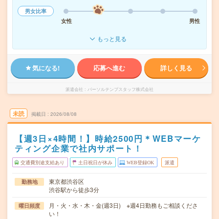
男女比率
女性
男性
もっと見る
気になる!
応募へ進む
詳しく見る
派遣会社
パーソルテンプスタッフ株式会社
未読
掲載日
2026/08/08
【週3日×4時間！】時給2500円＊WEBマーケ
ティング企業で社内サポート！
交通費別途支給あり
土日祝日が休み
WEB登録OK
派遣
東京都渋谷区
勤務地
渋谷駅から徒歩3分
月・火・水・木・金(週3日) ※週4日勤務もご相談くださ
曜日頻度
い！