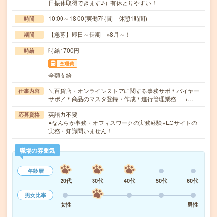
日振休取得できます♪）有休とりやすい！
10:00～18:00(実働7時間 休憩1時間)
時間
【急募】即日～長期 ※8月～！
期間
時給1700円
時給
交通費
全額支給
＼百貨店・オンラインストアに関する事務サポ＊バイヤー
仕事内容
サポ／＊商品のマスタ登録・作成＊進行管理業務 →…
英語力不要
応募資格
●なんらか事務・オフィスワークの実務経験※ECサイトの
実務・知識問いません！
職場の雰囲気
年齢層
20代
30代
40代
50代
60代
男女比率
女性
男性