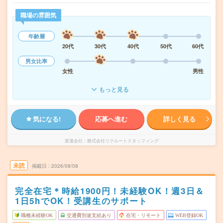
職場の雰囲気
年齢層
20代
30代
40代
50代
60代
男女比率
女性
男性
もっと見る
気になる!
応募へ進む
詳しく見る
派遣会社
株式会社リクルートスタッフィング
未読
掲載日
2026/08/08
完全在宅＊時給1900円！未経験OK！週3日＆
1日5hでOK！受講生のサポート
職種未経験OK
交通費別途支給あり
在宅・リモート
WEB登録OK