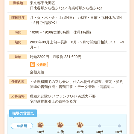
東京都千代田区
勤務地
日比谷駅から徒歩1分／有楽町駅から徒歩4分
月・火・木・金・土(週4日) ※水曜・日曜・祝日休み/週4
曜日頻度
～5日で相談OK！
10:00～19:00(実働8時間 休憩1時間)
時間
2026年09月上旬～長期 8月・9月で開始日相談OK！ ※9
期間
月～！
時給2200円 月収例 281,600円
時給
交通費
全額支給
・金融機関での立ち会い、仕入れ物件の調査、査定・契約
仕事内容
関連の書類作成・書類回収 ・データ管理 ・電話対…
職種未経験OK / ブランクOK / 英語力不要
応募資格
宅地建物取引士の資格ある方
職場の雰囲気
年齢層
20代
30代
40代
50代
60代