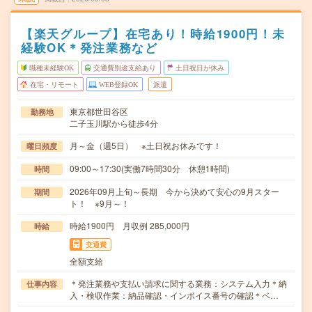
【楽天グループ】在宅あり！時給1900円！未
経験OK＊発注業務など
職種未経験OK
交通費別途支給あり
土日祝日が休み
在宅・リモート
WEB登録OK
派遣
東京都世田谷区
勤務地
二子玉川駅から徒歩4分
月～金（週5日） ※土日祝お休みです！
曜日頻度
09:00～17:30(実働7時間30分 休憩1時間)
時間
2026年09月上旬～長期 今から決めて安心の9月スター
期間
ト！ ※9月～！
時給1900円 月収例 285,000円
時給
交通費
全額支給
＊発注業務や支払い請求に関する業務：システム入力＊納
仕事内容
入・検収作業：納品確認・インボイス番号の確認＊ベ…