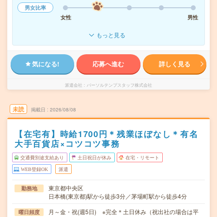
男女比率
女性
男性
もっと見る
気になる!
応募へ進む
詳しく見る
派遣会社
パーソルテンプスタッフ株式会社
未読
掲載日
2026/08/08
【在宅有】時給1700円＊残業ほぼなし＊有名
大手百貨店×コツコツ事務
交通費別途支給あり
土日祝日が休み
在宅・リモート
WEB登録OK
派遣
東京都中央区
勤務地
日本橋(東京都)駅から徒歩3分／茅場町駅から徒歩4分
月～金・祝(週5日) ※完全＊土日休み（祝出社の場合は平
曜日頻度