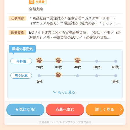
交通費
全額支給
＊商品登録＊受注対応＊在庫管理＊カスタマーサポート
仕事内容
（マニュアルあり）＊電話対応（社内のみ）＊チャット…
ECサイト運営に関する実務経験英語：（会話）不要／（読
応募資格
み書き）メモ・手紙英語のECサイトの確認や英単…
職場の雰囲気
年齢層
20代
30代
40代
50代
60代
男女比率
女性
男性
もっと見る
気になる!
応募へ進む
詳しく見る
派遣会社
パーソルテンプスタッフ株式会社