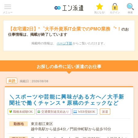
メニュー
気になる!
ログイン
検索
【在宅週2日】*゜大手外資系IT企業でのPMO業務゜*！
のお
仕事情報は、掲載が終了しています
掲載時の情報は、
ページ下部
からご覧いただけます。
お探しの条件に近い派遣のお仕事
未読
掲載日
2026/08/08
＼スポーツや芸能に興味がある方へ／大手新
聞社で働くチャンス＊原稿のチェックなど
職種未経験OK
交通費別途支給あり
WEB登録OK
派遣
東京都江東区
勤務地
越中島駅から徒歩4分／門前仲町駅から徒歩10分