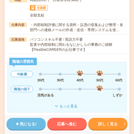
交通費
全額支給
・内部統制評価に関する資料・証憑の収集および整理・各
仕事内容
部門への連絡メールの作成・送信・専用システムを使…
パソコンスキル不要 / 英語力不要
応募資格
監査や内部統制に関わるなにかしらの事務のご経験
【FlexibleCAREERのお仕事です】
職場の雰囲気
年齢層
20代
30代
40代
50代
60代
職場の様子
活気がある
しずか
もっと見る
気になる!
応募へ進む
詳しく見る