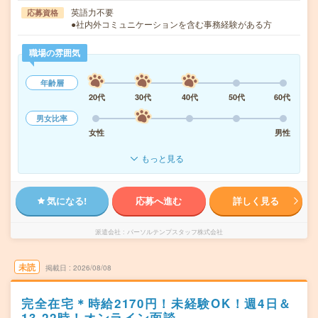
英語力不要
応募資格
●社内外コミュニケーションを含む事務経験がある方
職場の雰囲気
年齢層
20代
30代
40代
50代
60代
男女比率
女性
男性
もっと見る
気になる!
応募へ進む
詳しく見る
派遣会社
パーソルテンプスタッフ株式会社
未読
掲載日
2026/08/08
完全在宅＊時給2170円！未経験OK！週4日＆
13-22時！オンライン面談