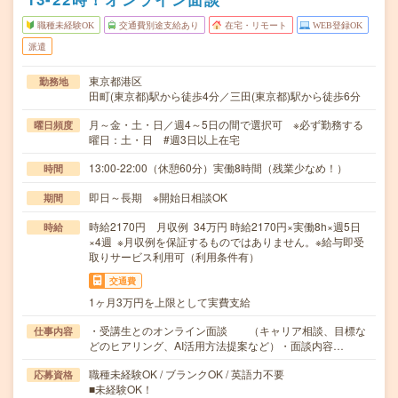
職種未経験OK
交通費別途支給あり
在宅・リモート
WEB登録OK
派遣
東京都港区
勤務地
田町(東京都)駅から徒歩4分／三田(東京都)駅から徒歩6分
月～金・土・日／週4～5日の間で選択可 ※必ず勤務する
曜日頻度
曜日：土・日 #週3日以上在宅
13:00-22:00（休憩60分）実働8時間（残業少なめ！）
時間
即日～長期 ※開始日相談OK
期間
時給2170円 月収例 34万円 時給2170円×実働8h×週5日
時給
×4週 ※月収例を保証するものではありません。※給与即受
取りサービス利用可（利用条件有）
交通費
1ヶ月3万円を上限として実費支給
・受講生とのオンライン面談 （キャリア相談、目標な
仕事内容
どのヒアリング、AI活用方法提案など）・面談内容…
職種未経験OK / ブランクOK / 英語力不要
応募資格
■未経験OK！