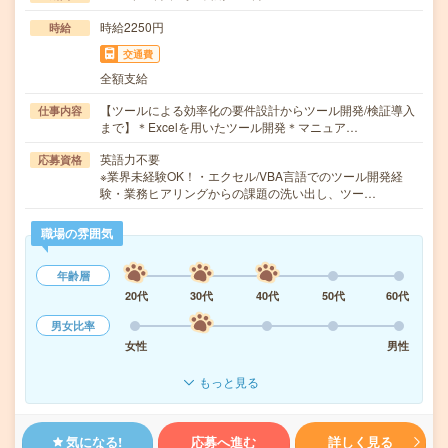
時給2250円
時給
交通費
全額支給
【ツールによる効率化の要件設計からツール開発/検証導入
仕事内容
まで】＊Excelを用いたツール開発＊マニュア…
英語力不要
応募資格
※業界未経験OK！・エクセル/VBA言語でのツール開発経
験・業務ヒアリングからの課題の洗い出し、ツー…
職場の雰囲気
年齢層
20代
30代
40代
50代
60代
男女比率
女性
男性
もっと見る
気になる!
応募へ進む
詳しく見る