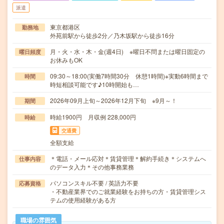
派遣
東京都港区
勤務地
外苑前駅から徒歩2分／乃木坂駅から徒歩16分
月・火・水・木・金(週4日) ※曜日不問または曜日固定の
曜日頻度
お休みもOK
09:30～18:00(実働7時間30分 休憩1時間)※実動6時間まで
時間
時短相談可能です♪10時開始も…
2026年09月上旬～2026年12月下旬 ※9月～！
期間
時給1900円 月収例 228,000円
時給
交通費
全額支給
＊電話・メール応対＊賃貸管理＊解約手続き＊システムへ
仕事内容
のデータ入力＊その他事務業務
パソコンスキル不要 / 英語力不要
応募資格
・不動産業界でのご就業経験をお持ちの方・賃貸管理シス
テムの使用経験がある方
職場の雰囲気