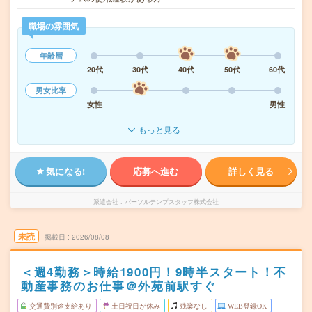
職場の雰囲気
年齢層
20代
30代
40代
50代
60代
男女比率
女性
男性
もっと見る
気になる!
応募へ進む
詳しく見る
派遣会社
パーソルテンプスタッフ株式会社
未読
掲載日
2026/08/08
＜週4勤務＞時給1900円！9時半スタート！不
動産事務のお仕事＠外苑前駅すぐ
交通費別途支給あり
土日祝日が休み
残業なし
WEB登録OK