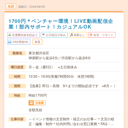
未読
掲載日
2026/08/08
1700円＊ベンチャー環境！LIVE動画配信企
業！部内サポート！カジュアルOK
交通費別途支給あり
土日祝日が休み
残業なし
在宅・リモート
WEB登録OK
派遣
東京都渋谷区
勤務地
神泉駅から徒歩2分／渋谷駅から徒歩6分
月～金（週5日） ※土日祝休み
曜日頻度
10:30～19:00(実働7時間30分 休憩1時間)
時間
【急募】即日～長期 9/1までの開始必須です ※8月～！
期間
時給1700円
時給
交通費
全額支給
～イベント情報の文言制作・校正のお仕事～＊文言の校
仕事内容
正・編集・制作＊社内外問い合わせ窓口業務＊FAQ・…