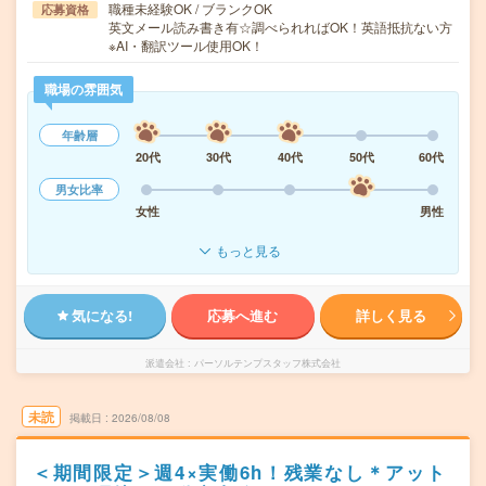
職種未経験OK / ブランクOK
応募資格
英文メール読み書き有☆調べられればOK！英語抵抗ない方
※AI・翻訳ツール使用OK！
職場の雰囲気
年齢層
20代
30代
40代
50代
60代
男女比率
女性
男性
もっと見る
気になる!
応募へ進む
詳しく見る
派遣会社
パーソルテンプスタッフ株式会社
未読
掲載日
2026/08/08
＜期間限定＞週4×実働6h！残業なし＊アット