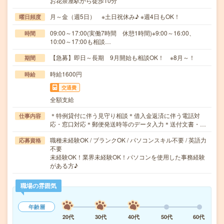
お花茶屋駅から徒歩10分
月～金（週5日） ※土日祝休み♪ ※週4日もOK！
曜日頻度
09:00～17:00(実働7時間 休憩1時間)※9:00～16:00、
時間
10:00～17:00も相談…
【急募】即日～長期 9月開始も相談OK！ ※8月～！
期間
時給1600円
時給
交通費
全額支給
＊特例貸付に伴う見守り相談＊借入金返済に伴う電話対
仕事内容
応・窓口対応＊郵便発送時等のデータ入力＊送付文書・…
職種未経験OK / ブランクOK / パソコンスキル不要 / 英語力
応募資格
不要
未経験OK！業界未経験OK！パソコンを使用した事務経験
がある方♪
職場の雰囲気
年齢層
20代
30代
40代
50代
60代