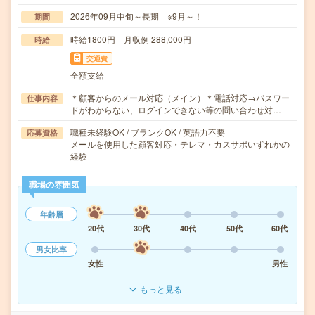
2026年09月中旬～長期 ※9月～！
期間
時給1800円 月収例 288,000円
時給
交通費
全額支給
＊顧客からのメール対応（メイン）＊電話対応→パスワー
仕事内容
ドがわからない、ログインできない等の問い合わせ対…
職種未経験OK / ブランクOK / 英語力不要
応募資格
メールを使用した顧客対応・テレマ・カスサポいずれかの
経験
職場の雰囲気
年齢層
20代
30代
40代
50代
60代
男女比率
女性
男性
もっと見る