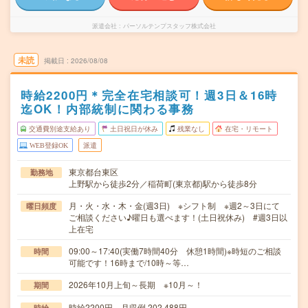
派遣会社
パーソルテンプスタッフ株式会社
未読
掲載日
2026/08/08
時給2200円＊完全在宅相談可！週3日＆16時
迄OK！内部統制に関わる事務
交通費別途支給あり
土日祝日が休み
残業なし
在宅・リモート
WEB登録OK
派遣
東京都台東区
勤務地
上野駅から徒歩2分／稲荷町(東京都)駅から徒歩8分
月・火・水・木・金(週3日) ※シフト制 ※週2～3日にて
曜日頻度
ご相談ください♪曜日も選べます！(土日祝休み) #週3日以
上在宅
09:00～17:40(実働7時間40分 休憩1時間)※時短のご相談
時間
可能です！16時まで/10時～等…
2026年10月上旬～長期 ※10月～！
期間
時給2200円 月収例 202,488円
時給