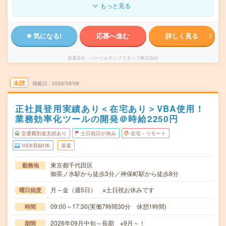
もっと見る
気になる!
応募へ進む
詳しく見る
派遣会社
パーソルテンプスタッフ株式会社
未読
掲載日
2026/08/08
正社員登用実績あり＜在宅あり＞VBA使用！
業務効率化ツールの開発＠時給2250円
交通費別途支給あり
土日祝日が休み
在宅・リモート
WEB登録OK
派遣
東京都千代田区
勤務地
御茶ノ水駅から徒歩3分／神保町駅から徒歩8分
月～金（週5日） ※土日祝お休みです
曜日頻度
09:00～17:30(実働7時間30分 休憩1時間)
時間
2026年09月中旬～長期 ※9月～！
期間