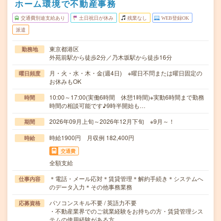
ホーム環境で不動産事務
交通費別途支給あり
土日祝日が休み
残業なし
WEB登録OK
派遣
東京都港区
勤務地
外苑前駅から徒歩2分／乃木坂駅から徒歩16分
月・火・水・木・金(週4日) ※曜日不問または曜日固定の
曜日頻度
お休みもOK
10:00～17:00(実働6時間 休憩1時間)※実動6時間まで勤務
時間
時間の相談可能です♪9時半開始も…
2026年09月上旬～2026年12月下旬 ※9月～！
期間
時給1900円 月収例 182,400円
時給
交通費
全額支給
＊電話・メール応対＊賃貸管理＊解約手続き＊システムへ
仕事内容
のデータ入力＊その他事務業務
パソコンスキル不要 / 英語力不要
応募資格
・不動産業界でのご就業経験をお持ちの方・賃貸管理シス
テムの使用経験がある方