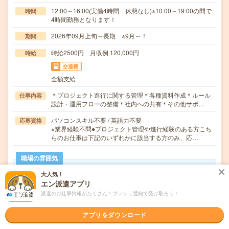
12:00～16:00(実働4時間 休憩なし)※10:00～19:00の間で
時間
4時間勤務となります！
2026年09月上旬～長期 ※9月～！
期間
時給2500円 月収例 120,000円
時給
交通費
全額支給
＊プロジェクト進行に関する管理＊各種資料作成＊ルール
仕事内容
設計・運用フローの整備＊社内への共有＊その他サポ…
パソコンスキル不要 / 英語力不要
応募資格
※業界経験不問●プロジェクト管理や進行経験のある方こち
らのお仕事は下記のいずれかに該当する方のみ、応…
職場の雰囲気
大人気！
年齢層
エン派遣アプリ
20代
30代
40代
50代
60代
派遣のお仕事情報がたくさん！プッシュ通知で受け取ろう！
男女比率
アプリをダウンロード
女性
男性