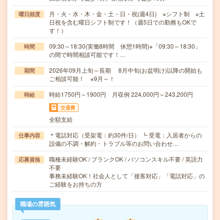
月・火・水・木・金・土・日・祝(週4日) ※シフト制 ※土
曜日頻度
日祝を含む曜日シフト制です！（週5日での勤務もOKで
す！）
09:30～18:30(実働8時間 休憩1時間)※「09:30～18:30」
時間
の間で時間相談可能です！…
2026年09月上旬～長期 8月中旬(お盆明け)以降の開始も
期間
ご相談可能！ ※9月～！
時給1750円～1900円 月収例 224,000円～243,200円
時給
交通費
全額支給
＊電話対応（受架電：約30件/日） ┗ 受電：入居者からの
仕事内容
設備の不調・解約・トラブル等のお問い合わせ…
職種未経験OK / ブランクOK / パソコンスキル不要 / 英語力
応募資格
不要
事務未経験OK！社会人として「接客対応」「電話対応」の
ご経験をお持ちの方
職場の雰囲気