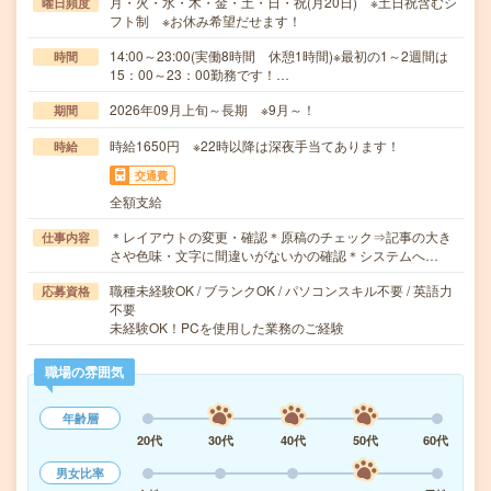
月・火・水・木・金・土・日・祝(月20日) ※土日祝含むシ
曜日頻度
フト制 ※お休み希望だせます！
14:00～23:00(実働8時間 休憩1時間)※最初の1～2週間は
時間
15：00～23：00勤務です！…
2026年09月上旬～長期 ※9月～！
期間
時給1650円 ※22時以降は深夜手当てあります！
時給
交通費
全額支給
＊レイアウトの変更・確認＊原稿のチェック⇒記事の大き
仕事内容
さや色味・文字に間違いがないかの確認＊システムへ…
職種未経験OK / ブランクOK / パソコンスキル不要 / 英語力
応募資格
不要
未経験OK！PCを使用した業務のご経験
職場の雰囲気
年齢層
20代
30代
40代
50代
60代
男女比率