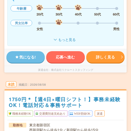
年齢層
20代
30代
40代
50代
60代
男女比率
女性
男性
もっと見る
気になる!
応募へ進む
詳しく見る
派遣会社
株式会社リクルートスタッフィング
未読
掲載日
2026/08/08
1750円＊【週4日×曜日シフト！】事務未経験
OK！電話対応＆事務サポート
職種未経験OK
交通費別途支給あり
WEB登録OK
派遣
東京都新宿区
勤務地
西新宿駅から徒歩1分／新宿駅から徒歩15分