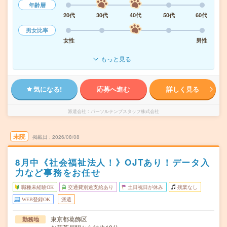
年齢層
20代
30代
40代
50代
60代
男女比率
女性
男性
もっと見る
気になる!
応募へ進む
詳しく見る
派遣会社
パーソルテンプスタッフ株式会社
未読
掲載日
2026/08/08
8月中《社会福祉法人！》OJTあり！データ入
力など事務をお任せ
職種未経験OK
交通費別途支給あり
土日祝日が休み
残業なし
WEB登録OK
派遣
東京都葛飾区
勤務地