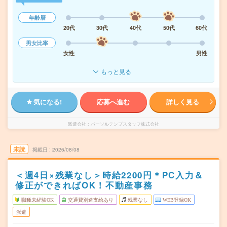
年齢層
20代
30代
40代
50代
60代
男女比率
女性
男性
もっと見る
気になる!
応募へ進む
詳しく見る
派遣会社
パーソルテンプスタッフ株式会社
未読
掲載日
2026/08/08
＜週4日×残業なし＞時給2200円＊PC入力＆
修正ができればOK！不動産事務
職種未経験OK
交通費別途支給あり
残業なし
WEB登録OK
派遣