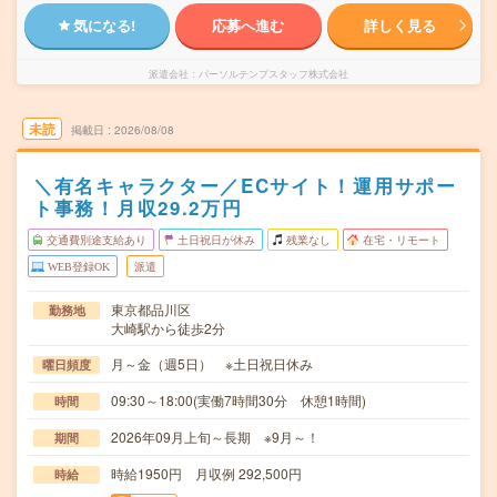
気になる!
応募へ進む
詳しく見る
派遣会社
パーソルテンプスタッフ株式会社
未読
掲載日
2026/08/08
＼有名キャラクター／ECサイト！運用サポー
ト事務！月収29.2万円
交通費別途支給あり
土日祝日が休み
残業なし
在宅・リモート
WEB登録OK
派遣
東京都品川区
勤務地
大崎駅から徒歩2分
月～金（週5日） ※土日祝日休み
曜日頻度
09:30～18:00(実働7時間30分 休憩1時間)
時間
2026年09月上旬～長期 ※9月～！
期間
時給1950円 月収例 292,500円
時給