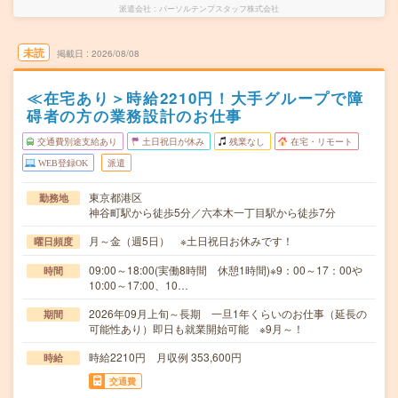
派遣会社
パーソルテンプスタッフ株式会社
未読
掲載日
2026/08/08
≪在宅あり＞時給2210円！大手グループで障
碍者の方の業務設計のお仕事
交通費別途支給あり
土日祝日が休み
残業なし
在宅・リモート
WEB登録OK
派遣
東京都港区
勤務地
神谷町駅から徒歩5分／六本木一丁目駅から徒歩7分
月～金（週5日） ※土日祝日お休みです！
曜日頻度
09:00～18:00(実働8時間 休憩1時間)※9：00～17：00や
時間
10:00～17:00、10…
2026年09月上旬～長期 一旦1年くらいのお仕事（延長の
期間
可能性あり）即日も就業開始可能 ※9月～！
時給2210円 月収例 353,600円
時給
交通費