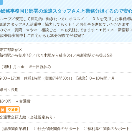
！
の総務事務同じ部署の派遣スタッフさんと業務分担するので安
グループ／安定して長期的に働きたい方にオススメ！ ＯＡを使用した事務経
派遣スタッフさん活躍中！協力してもくもくとお仕事を進めていただきます
ので≪ 質問 ≫や≪ 相談ごと ≫も気軽にできます＊▼代々木・新宿駅
面談登録実施中】ご自宅からも30分程度で登録完了
東京都新宿区
新宿駅から徒歩7分／代々木駅から徒歩3分／南新宿駅から徒歩5分
【週5】月～金 ※土日祝休み
9:00～17:30 休憩1時間（実働7時間30分）【残業】0～10時間／月
即日～長期
1840円 ＋交通費
交通費
交通費全額支給（当社規定あり）
【総務関係業務】 〇社会保険関係のサポート 〇福利厚生関係のサポート