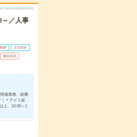
LD-WLIAN2608281842
0～／人事
日勤務
土日祝休
服装自由
ト関連業務、経費
す！＊アドミ経
、10:00～1