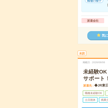
職場の様子
派遣会社
気
未読
掲載日
2026/08/06
未経験O
サポート
◆JR東
派遣先
職種未経験OK
土日祝休
残業