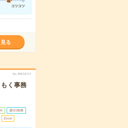
コツコツ
く見る
No.JRES9727
くもく事務
OK
週5日勤務
Excel