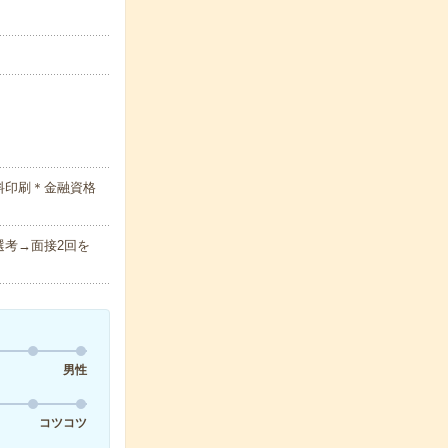
料印刷＊金融資格
考→面接2回を
男性
コツコツ