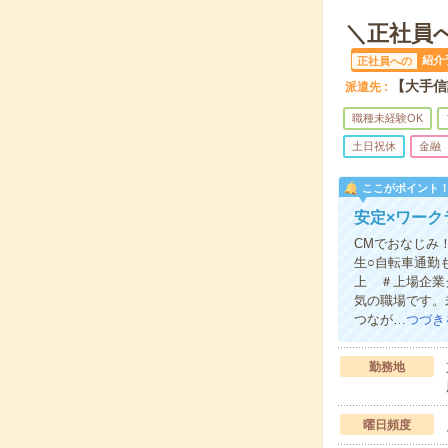
＼正社員
紹介
正社員への
【大手信
派遣先
職種未経験OK
土日祝休
金融
ここがポイント
安定×ワー
CMでおなじみ
生○自転車通勤
上 ＃上場企業
気の職場です。
つなが…
つづき
勤務地
曜日頻度