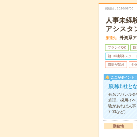
掲載日
2026/08/06
人事未経
アシスタ
外資系ア
派遣先
ブランクOK
既
朝10時以降スター
職場が禁煙
外
ここがポイント
原則出社と
有名アパレル会
処理、採用イベ
験があれば人事
7:00など）
勤務地