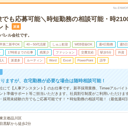
No.ENWOR
験でも応募可能＼時短勤務の相談可能・時210
ント
派遣
パレル会社です。
卒第二新卒OK
40～50代活躍
しゅふ歓迎
WEB登録OK
週4日勤務
週5
ト
17時前までの仕事
残業少
ファッション
交費支給
駅歩5分
外資
国人
派遣多
ルーティン
Word
Excel
PowerPoint
語学
！
なりますが、在宅勤務が必要な場合は随時相談可能！
社にて【人事アシスタント】のお仕事です。新卒採用業務、Timeeアルバイ
ント準備サポート等ご担当いただきます。社員割引制度がご利用いただけま
・採用未経験の方でもご応募可能です！＊時短勤務の相談可能！（最低週4日以上
東京都品川区
目黒駅から徒歩2分