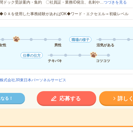
間ドック受診案内・集約 〇社員証・業務ID発注、名刺や…
つづきを見る
◆ＯＡを使用した事務経験があればOK◆ワード・エクセエル＝初級レベル
職場の様子
女性
男性
活気がある
仕事の仕方
テキパキ
コツコツ
株式会社JR東日本パーソネルサービス
応募する
詳し
になる！