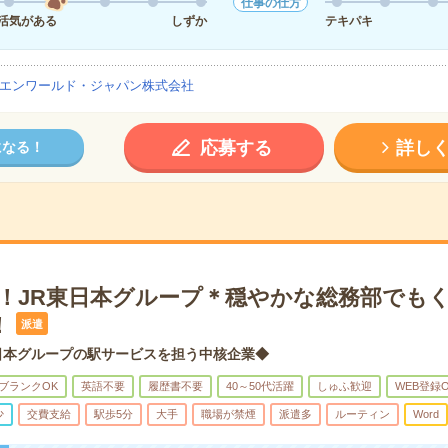
仕事の仕方
活気がある
しずか
テキパキ
エンワールド・ジャパン株式会社
応募する
詳し
になる！
K！JR東日本グループ＊穏やかな総務部でも
！
派遣
日本グループの駅サービスを担う中核企業◆
ブランクOK
英語不要
履歴書不要
40～50代活躍
しゅふ歓迎
WEB登録
少
交費支給
駅歩5分
大手
職場が禁煙
派遣多
ルーティン
Word