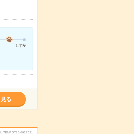
しずか
く見る
No.TEMPGT26-0623531