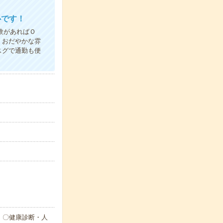
心です！
験があればＯ
 おだやかな雰
スグで通勤も便
 〇健康診断・人