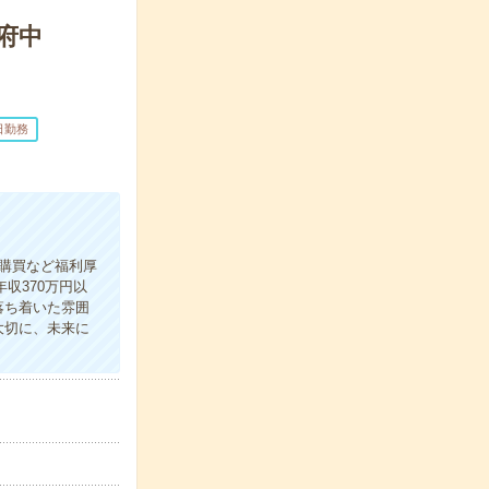
府中
日勤務
購買など福利厚
収370万円以
落ち着いた雰囲
大切に、未来に