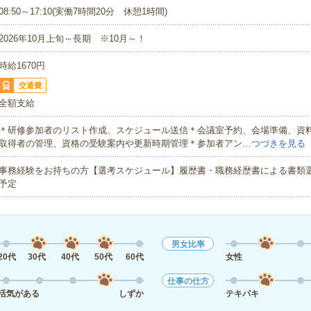
08:50～17:10(実働7時間20分 休憩1時間)
2026年10月上旬～長期 ※10月～！
時給1670円
交通費
全額支給
＊研修参加者のリスト作成、スケジュール送信＊会議室予約、会場準備、資
取得者の管理、資格の受験案内や更新時期管理＊参加者アン…
つづきを見る
事務経験をお持ちの方【選考スケジュール】履歴書・職務経歴書による書類選
予定
男女比率
20代
30代
40代
50代
60代
女性
仕事の仕方
活気がある
しずか
テキパキ