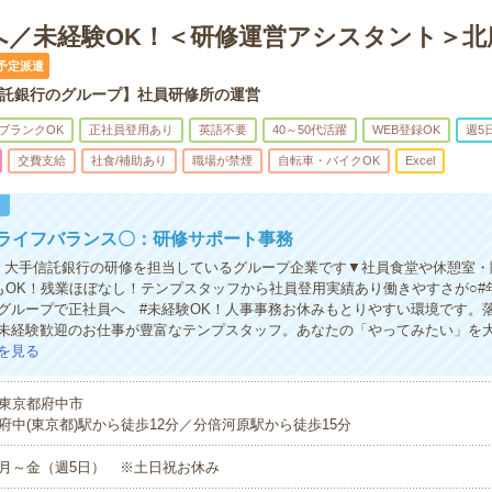
へ／未経験OK！＜研修運営アシスタント＞北
予定派遣
託銀行のグループ】社員研修所の運営
ブランクOK
正社員登用あり
英語不要
40～50代活躍
WEB登録OK
週5
交費支給
社食/補助あり
職場が禁煙
自転車・バイクOK
Excel
！
クライフバランス〇：研修サポート事務
！大手信託銀行の研修を担当しているグループ企業です▼社員食堂や休憩室・
もOK！残業ほぼなし！テンプスタッフから社員登用実績あり働きやすさが○#年
グループで正社員へ #未経験OK！人事事務お休みもとりやすい環境です。
未経験歓迎のお仕事が豊富なテンプスタッフ。あなたの「やってみたい」を
を見る
東京都府中市
府中(東京都)駅から徒歩12分／分倍河原駅から徒歩15分
月～金（週5日） ※土日祝お休み