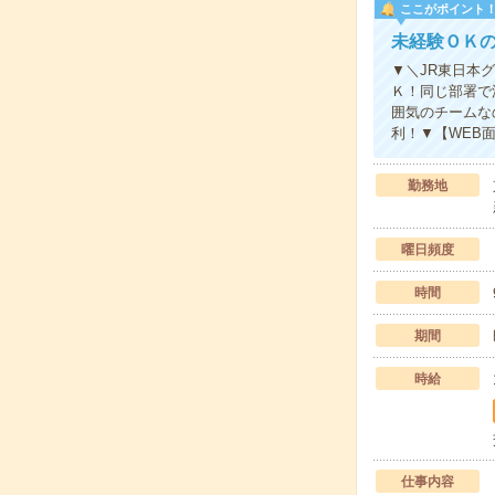
ここがポイント
未経験ＯＫ
▼＼JR東日本
Ｋ！同じ部署で
囲気のチームな
利！▼【WEB
勤務地
曜日頻度
時間
期間
時給
仕事内容