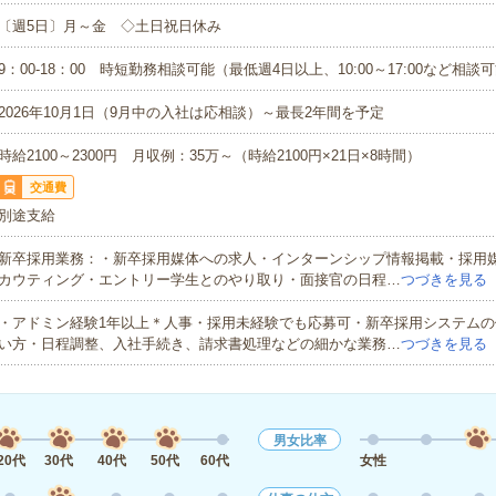
〔週5日〕月～金 ◇土日祝日休み
9：00-18：00 時短勤務相談可能（最低週4日以上、10:00～17:00など相談
2026年10月1日（9月中の入社は応相談）～最長2年間を予定
時給2100～2300円 月収例：35万～（時給2100円×21日×8時間）
交通費
別途支給
新卒採用業務：・新卒採用媒体への求人・インターンシップ情報掲載・採用
カウティング・エントリー学生とのやり取り・面接官の日程…
つづきを見る
・アドミン経験1年以上＊人事・採用未経験でも応募可・新卒採用システムの
い方・日程調整、入社手続き、請求書処理などの細かな業務…
つづきを見る
男女比率
20代
30代
40代
50代
60代
女性