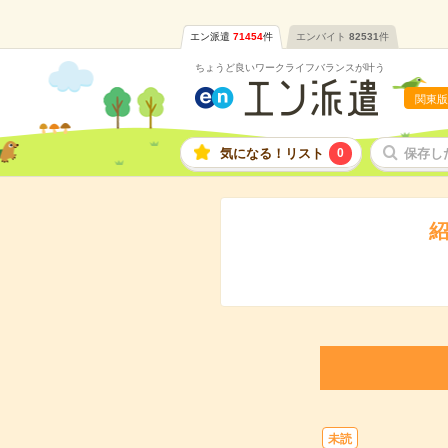
エン派遣
71454
件
エンバイト
82531
件
ちょうど良いワークライフバランスが叶う
関東版
気になる！リスト
0
保存し
紹
未読