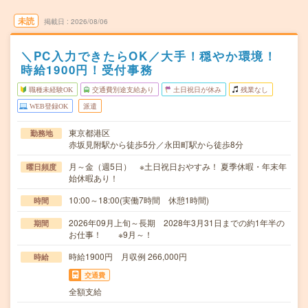
未読
掲載日
2026/08/06
＼PC入力できたらOK／大手！穏やか環境！
時給1900円！受付事務
職種未経験OK
交通費別途支給あり
土日祝日が休み
残業なし
WEB登録OK
派遣
東京都港区
勤務地
赤坂見附駅から徒歩5分／永田町駅から徒歩8分
月～金（週5日） ※土日祝日おやすみ！ 夏季休暇・年末年
曜日頻度
始休暇あり！
10:00～18:00(実働7時間 休憩1時間)
時間
2026年09月上旬～長期 2028年3月31日までの約1年半の
期間
お仕事！ ※9月～！
時給1900円 月収例 266,000円
時給
交通費
全額支給