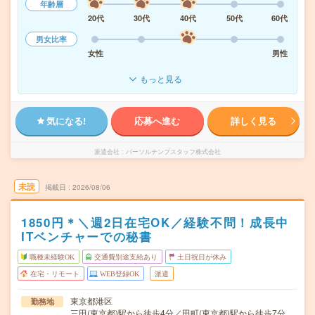
年齢層
20代
30代
40代
50代
60代
男女比率
女性
男性
もっと見る
気になる!
応募へ進む
詳しく見る
派遣会社
パーソルテンプスタッフ株式会社
未読
掲載日
2026/08/06
1850円＊＼週2日在宅OK／経験不問！成長中
ITベンチャーでの秘書
職種未経験OK
交通費別途支給あり
土日祝日が休み
在宅・リモート
WEB登録OK
派遣
東京都港区
勤務地
三田(東京都)駅から徒歩4分／田町(東京都)駅から徒歩7分