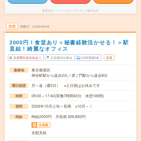
派遣会社
パーソルテンプスタッフ株式会社
未読
掲載日
2026/08/06
2000円！食堂あり＜秘書経験活かせる！＞駅
直結！綺麗なオフィス
交通費別途支給あり
土日祝日が休み
WEB登録OK
派遣
東京都港区
勤務地
神谷町駅から徒歩2分／虎ノ門駅から徒歩8分
月～金（週5日） ※土日祝はお休みです
曜日頻度
09:00～17:40(実働7時間40分 休憩1時間)
時間
2026年10月上旬～長期 ※10月～！
期間
時給2000円 月収例 306,800円
時給
交通費
全額支給