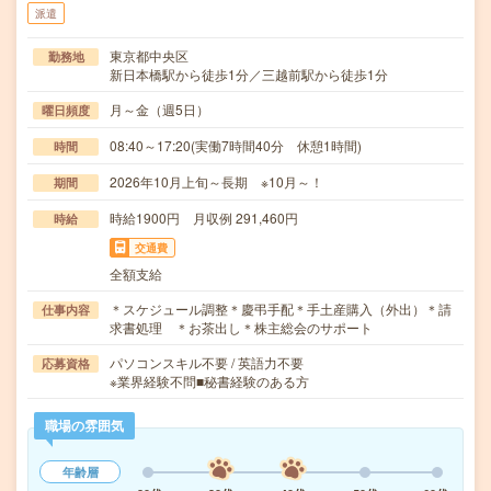
派遣
東京都中央区
勤務地
新日本橋駅から徒歩1分／三越前駅から徒歩1分
月～金（週5日）
曜日頻度
08:40～17:20(実働7時間40分 休憩1時間)
時間
2026年10月上旬～長期 ※10月～！
期間
時給1900円 月収例 291,460円
時給
交通費
全額支給
＊スケジュール調整＊慶弔手配＊手土産購入（外出）＊請
仕事内容
求書処理 ＊お茶出し＊株主総会のサポート
パソコンスキル不要 / 英語力不要
応募資格
※業界経験不問■秘書経験のある方
職場の雰囲気
年齢層