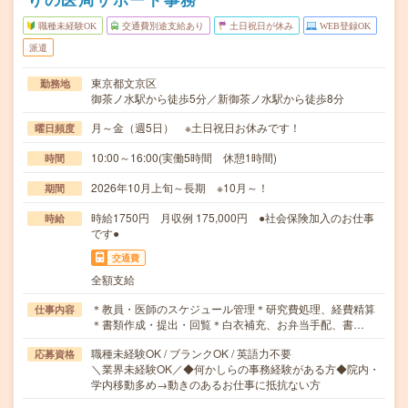
職種未経験OK
交通費別途支給あり
土日祝日が休み
WEB登録OK
派遣
東京都文京区
勤務地
御茶ノ水駅から徒歩5分／新御茶ノ水駅から徒歩8分
月～金（週5日） ※土日祝日お休みです！
曜日頻度
10:00～16:00(実働5時間 休憩1時間)
時間
2026年10月上旬～長期 ※10月～！
期間
時給1750円 月収例 175,000円 ●社会保険加入のお仕事
時給
です●
交通費
全額支給
＊教員・医師のスケジュール管理＊研究費処理、経費精算
仕事内容
＊書類作成・提出・回覧＊白衣補充、お弁当手配、書…
職種未経験OK / ブランクOK / 英語力不要
応募資格
＼業界未経験OK／◆何かしらの事務経験がある方◆院内・
学内移動多め→動きのあるお仕事に抵抗ない方