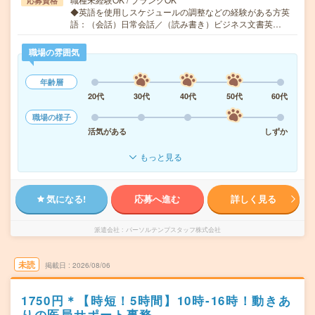
応募資格
◆英語を使用しスケジュールの調整などの経験がある方英
語：（会話）日常会話／（読み書き）ビジネス文書英…
職場の雰囲気
年齢層
20代
30代
40代
50代
60代
職場の様子
活気がある
しずか
もっと見る
気になる!
応募へ進む
詳しく見る
派遣会社
パーソルテンプスタッフ株式会社
未読
掲載日
2026/08/06
1750円＊【時短！5時間】10時‐16時！動きあ
りの医局サポート事務