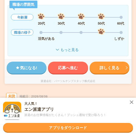
職場の雰囲気
年齢層
20代
30代
40代
50代
60代
職場の様子
活気がある
しずか
もっと見る
気になる!
応募へ進む
詳しく見る
派遣会社
パーソルテンプスタッフ株式会社
未読
掲載日
2026/08/06
大人気！
エン派遣アプリ
時給1850円＊＼秘書未経験OK／紹介予定派
派遣のお仕事情報がたくさん！プッシュ通知で受け取ろう！
遣×正社員が目指せる！＠六本木
職種未経験OK
交通費別途支給あり
アプリをダウンロード
土日祝日が休み
在宅・リモート
WEB登録OK
正社員への紹介予定派遣