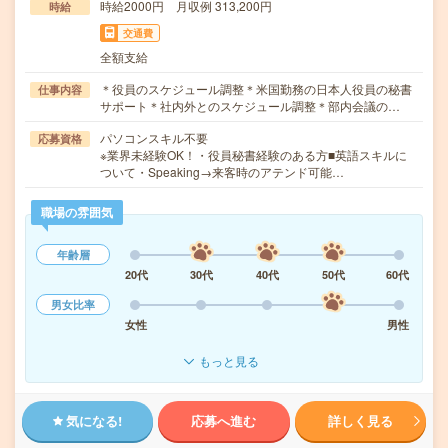
時給2000円 月収例 313,200円
時給
交通費
全額支給
＊役員のスケジュール調整＊米国勤務の日本人役員の秘書
仕事内容
サポート＊社内外とのスケジュール調整＊部内会議の…
パソコンスキル不要
応募資格
※業界未経験OK！・役員秘書経験のある方■英語スキルに
ついて・Speaking→来客時のアテンド可能…
職場の雰囲気
年齢層
20代
30代
40代
50代
60代
男女比率
女性
男性
もっと見る
気になる!
応募へ進む
詳しく見る