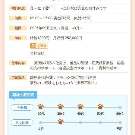
月～金（週5日） ※土日祝は完全なお休みです
曜日頻度
09:00～17:00(実働7時間 休憩1時間)
時間
2026年09月上旬～長期 ※9月～！
期間
時給1800円 月収例 252,000円
時給
交通費
全額支給
・郵便物対応＆仕分け、備品の管理・経費精算業務・秘書
仕事内容
の方のサポート（会議設定のサポート）・資料作成サ…
職種未経験OK / ブランクOK / 英語力不要
応募資格
事務のご経験をおもちの方（業界不問！）
職場の雰囲気
年齢層
20代
30代
40代
50代
60代
男女比率
女性
男性