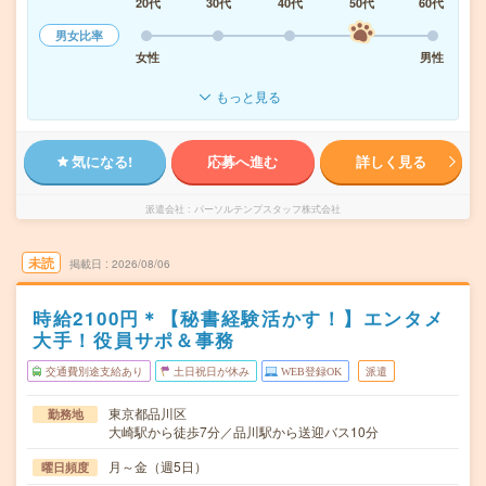
20代
30代
40代
50代
60代
男女比率
女性
男性
もっと見る
気になる!
応募へ進む
詳しく見る
派遣会社
パーソルテンプスタッフ株式会社
未読
掲載日
2026/08/06
時給2100円＊【秘書経験活かす！】エンタメ
大手！役員サポ＆事務
交通費別途支給あり
土日祝日が休み
WEB登録OK
派遣
東京都品川区
勤務地
大崎駅から徒歩7分／品川駅から送迎バス10分
月～金（週5日）
曜日頻度