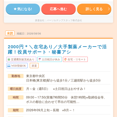
気になる!
応募へ進む
詳しく見る
派遣会社
パーソルテンプスタッフ株式会社
未読
掲載日
2026/08/06
2000円＊＼在宅あり／大手製薬メーカーで活
躍！役員サポート・秘書アシ
交通費別途支給あり
土日祝日が休み
在宅・リモート
WEB登録OK
派遣
東京都中央区
勤務地
日本橋(東京都)駅から徒歩1分／三越前駅から徒歩3分
月～金（週5日） ※土日祝日はおやすみ！
曜日頻度
09:00～17:50(実働7時間50分 休憩1時間)※取締役会等、
時間
ボスの都合に合わせて早出の可能性…
2026年09月上旬～長期 ※9月～！
期間