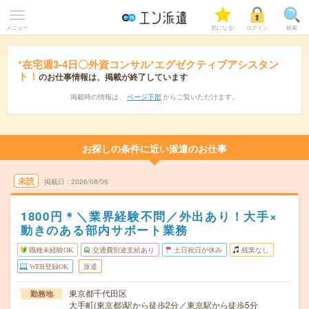
メニュー
気になる!
ログイン
検索
*在宅週3-4日〇外資コンサル*エグゼクティブアシスタン
ト！
のお仕事情報は、掲載が終了しています
掲載時の情報は、
ページ下部
からご覧いただけます。
お探しの条件に近い派遣のお仕事
未読
掲載日
2026/08/06
1800円＊＼業界経験不問／外出あり！大手×
動きのある部内サポート業務
職種未経験OK
交通費別途支給あり
土日祝日が休み
残業なし
WEB登録OK
派遣
東京都千代田区
勤務地
大手町(東京都)駅から徒歩2分／東京駅から徒歩5分