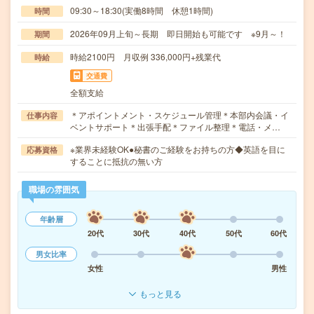
09:30～18:30(実働8時間 休憩1時間)
時間
2026年09月上旬～長期 即日開始も可能です ※9月～！
期間
時給2100円 月収例 336,000円+残業代
時給
交通費
全額支給
＊アポイントメント・スケジュール管理＊本部内会議・イ
仕事内容
ベントサポート＊出張手配＊ファイル整理＊電話・メ…
※業界未経験OK●秘書のご経験をお持ちの方◆英語を目に
応募資格
することに抵抗の無い方
職場の雰囲気
年齢層
20代
30代
40代
50代
60代
男女比率
女性
男性
もっと見る