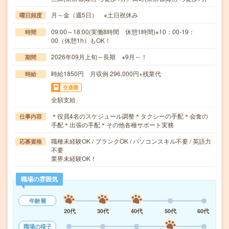
月～金（週5日） ※土日祝休み
曜日頻度
09:00～18:00(実働8時間 休憩1時間)※10：00‐19：
時間
00（休憩1h）もOK！
2026年09月上旬～長期 ※9月～！
期間
時給1850円 月収例 296,000円+残業代
時給
交通費
全額支給
＊役員4名のスケジュール調整＊タクシーの手配＊会食の
仕事内容
手配＊出張の手配＊その他各種サポート実務
職種未経験OK / ブランクOK / パソコンスキル不要 / 英語力
応募資格
不要
業界未経験OK！
職場の雰囲気
年齢層
20代
30代
40代
50代
60代
職場の様子