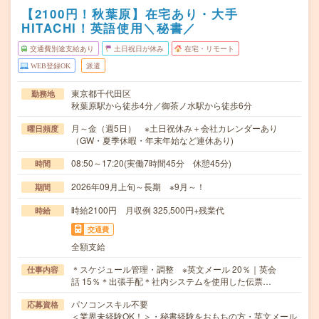
【2100円！秋葉原】在宅あり・大手
HITACHI！英語使用＼秘書／
交通費別途支給あり
土日祝日が休み
在宅・リモート
WEB登録OK
派遣
東京都千代田区
勤務地
秋葉原駅から徒歩4分／御茶ノ水駅から徒歩6分
月～金（週5日） ※土日祝休み＋会社カレンダーあり
曜日頻度
（GW・夏季休暇・年末年始など連休あり)
08:50～17:20(実働7時間45分 休憩45分)
時間
2026年09月上旬～長期 ※9月～！
期間
時給2100円 月収例 325,500円+残業代
時給
交通費
全額支給
＊スケジュール管理・調整 ※英文メール 20％｜英会
仕事内容
話 15％＊出張手配＊社内システムを使用した伝票…
パソコンスキル不要
応募資格
＜業界未経験OK！＞・秘書経験をおもちの方・英文メール