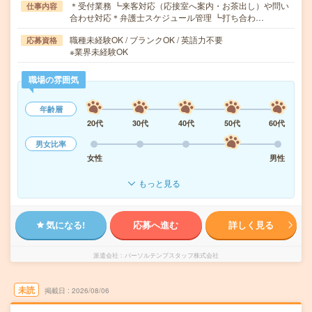
＊受付業務 ┗来客対応（応接室へ案内・お茶出し）や問い
仕事内容
合わせ対応＊弁護士スケジュール管理 ┗打ち合わ…
職種未経験OK / ブランクOK / 英語力不要
応募資格
※業界未経験OK
職場の雰囲気
年齢層
20代
30代
40代
50代
60代
男女比率
女性
男性
もっと見る
気になる!
応募へ進む
詳しく見る
派遣会社
パーソルテンプスタッフ株式会社
未読
掲載日
2026/08/06