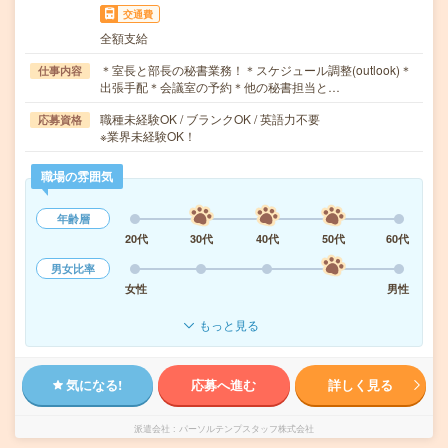
交通費
全額支給
＊室長と部長の秘書業務！＊スケジュール調整(outlook)＊
仕事内容
出張手配＊会議室の予約＊他の秘書担当と…
職種未経験OK / ブランクOK / 英語力不要
応募資格
※業界未経験OK！
職場の雰囲気
年齢層
20代
30代
40代
50代
60代
男女比率
女性
男性
もっと見る
気になる!
応募へ進む
詳しく見る
派遣会社
パーソルテンプスタッフ株式会社