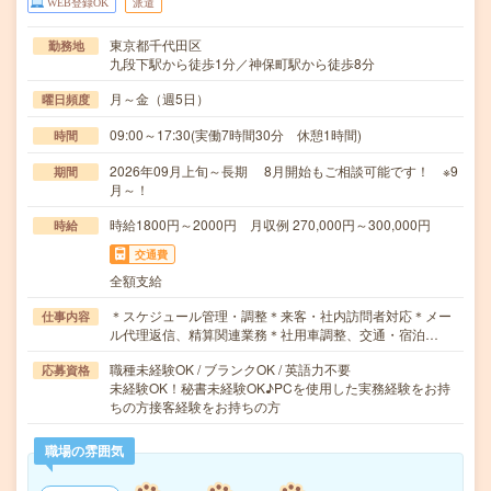
WEB登録OK
派遣
東京都千代田区
勤務地
九段下駅から徒歩1分／神保町駅から徒歩8分
月～金（週5日）
曜日頻度
09:00～17:30(実働7時間30分 休憩1時間)
時間
2026年09月上旬～長期 8月開始もご相談可能です！ ※9
期間
月～！
時給1800円～2000円 月収例 270,000円～300,000円
時給
交通費
全額支給
＊スケジュール管理・調整＊来客・社内訪問者対応＊メー
仕事内容
ル代理返信、精算関連業務＊社用車調整、交通・宿泊…
職種未経験OK / ブランクOK / 英語力不要
応募資格
未経験OK！秘書未経験OK♪PCを使用した実務経験をお持
ちの方接客経験をお持ちの方
職場の雰囲気