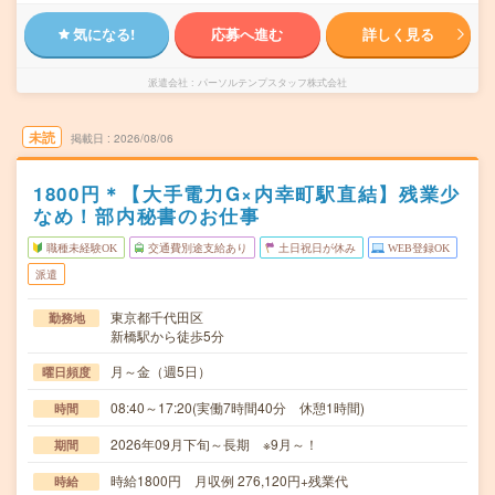
気になる!
応募へ進む
詳しく見る
派遣会社
パーソルテンプスタッフ株式会社
未読
掲載日
2026/08/06
1800円＊【大手電力G×内幸町駅直結】残業少
なめ！部内秘書のお仕事
職種未経験OK
交通費別途支給あり
土日祝日が休み
WEB登録OK
派遣
東京都千代田区
勤務地
新橋駅から徒歩5分
月～金（週5日）
曜日頻度
08:40～17:20(実働7時間40分 休憩1時間)
時間
2026年09月下旬～長期 ※9月～！
期間
時給1800円 月収例 276,120円+残業代
時給