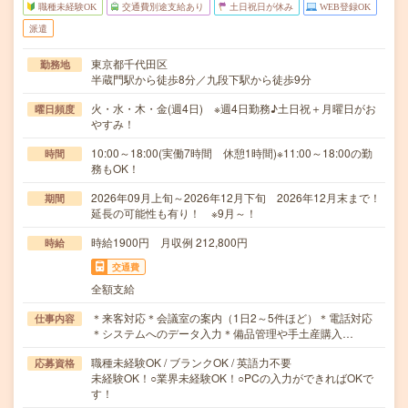
職種未経験OK
交通費別途支給あり
土日祝日が休み
WEB登録OK
派遣
東京都千代田区
勤務地
半蔵門駅から徒歩8分／九段下駅から徒歩9分
火・水・木・金(週4日) ※週4日勤務♪土日祝＋月曜日がお
曜日頻度
やすみ！
10:00～18:00(実働7時間 休憩1時間)※11:00～18:00の勤
時間
務もOK！
2026年09月上旬～2026年12月下旬 2026年12月末まで！
期間
延長の可能性も有り！ ※9月～！
時給1900円 月収例 212,800円
時給
交通費
全額支給
＊来客対応＊会議室の案内（1日2～5件ほど）＊電話対応
仕事内容
＊システムへのデータ入力＊備品管理や手土産購入…
職種未経験OK / ブランクOK / 英語力不要
応募資格
未経験OK！○業界未経験OK！○PCの入力ができればOKで
す！