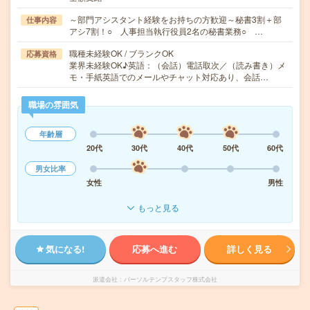
～部門アシスタント経験をお持ちの方歓迎～秘書3割＋部
仕事内容
アシ7割！○ 人事担当執行役員2名の秘書業務○ …
職種未経験OK / ブランクOK
応募資格
業界未経験OK♪英語：（会話）電話取次／（読み書き）メ
モ・手紙英語でのメールやチャット対応あり、会話…
職場の雰囲気
年齢層
20代
30代
40代
50代
60代
男女比率
女性
男性
もっと見る
気になる!
応募へ進む
詳しく見る
派遣会社
パーソルテンプスタッフ株式会社