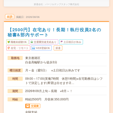
派遣会社
パーソルテンプスタッフ株式会社
未読
掲載日
2026/08/06
【2500円】在宅あり！長期！執行役員2名の
秘書&部内サポート
職種未経験OK
交通費別途支給あり
土日祝日が休み
在宅・リモート
WEB登録OK
派遣
東京都港区
勤務地
白金高輪駅から徒歩3分
月～金（週5日） ※土日祝日お休みです
曜日頻度
09:00～17:00(実働7時間 休憩1時間)※在宅勤務日はシフ
時間
トで決定します(希望は出せます/2…
2026年09月上旬～長期 ※9月～！
期間
時給2500円 月収例 350,000円
時給
交通費
全額支給