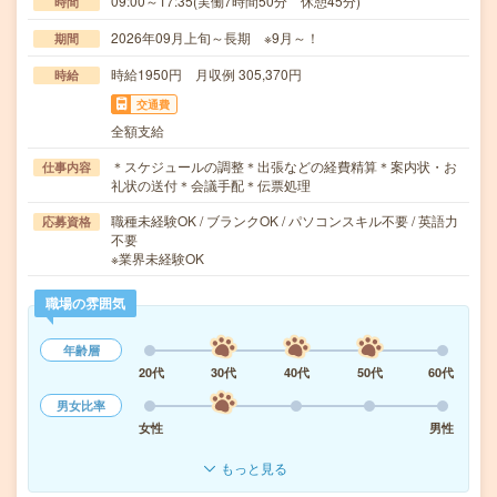
09:00～17:35(実働7時間50分 休憩45分)
時間
2026年09月上旬～長期 ※9月～！
期間
時給1950円 月収例 305,370円
時給
交通費
全額支給
＊スケジュールの調整＊出張などの経費精算＊案内状・お
仕事内容
礼状の送付＊会議手配＊伝票処理
職種未経験OK / ブランクOK / パソコンスキル不要 / 英語力
応募資格
不要
※業界未経験OK
職場の雰囲気
年齢層
20代
30代
40代
50代
60代
男女比率
女性
男性
もっと見る