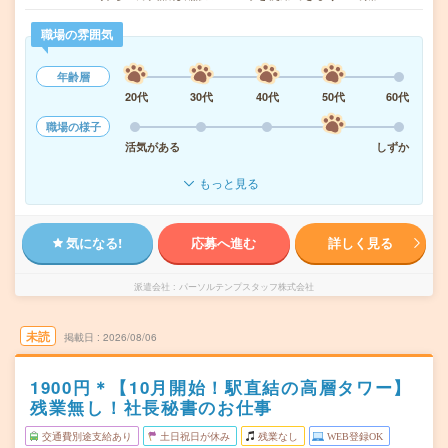
職場の雰囲気
年齢層
20代
30代
40代
50代
60代
職場の様子
活気がある
しずか
もっと見る
気になる!
応募へ進む
詳しく見る
派遣会社
パーソルテンプスタッフ株式会社
未読
掲載日
2026/08/06
1900円＊【10月開始！駅直結の高層タワー】
残業無し！社長秘書のお仕事
交通費別途支給あり
土日祝日が休み
残業なし
WEB登録OK