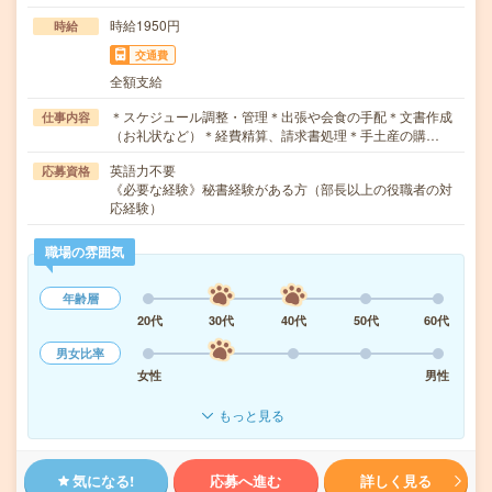
時給1950円
時給
交通費
全額支給
＊スケジュール調整・管理＊出張や会食の手配＊文書作成
仕事内容
（お礼状など）＊経費精算、請求書処理＊手土産の購…
英語力不要
応募資格
《必要な経験》秘書経験がある方（部長以上の役職者の対
応経験）
職場の雰囲気
年齢層
20代
30代
40代
50代
60代
男女比率
女性
男性
もっと見る
気になる!
応募へ進む
詳しく見る