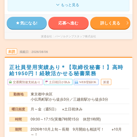
もっと見る
気になる!
応募へ進む
詳しく見る
派遣会社
パーソルテンプスタッフ株式会社
未読
掲載日
2026/08/06
正社員登用実績あり＊【取締役秘書！】高時
給1950円！経験活かせる秘書業務
交通費別途支給あり
土日祝日が休み
WEB登録OK
派遣
東京都中央区
勤務地
小伝馬町駅から徒歩3分／三越前駅から徒歩3分
月～金（週5日） ※土日祝休み
曜日頻度
09:00～17:15(実働7時間15分 休憩1時間)
時間
2026年10月上旬～長期 9月開始も相談可！ ※10月
期間
～！