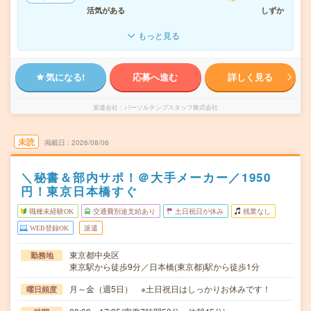
活気がある
しずか
もっと見る
気になる!
応募へ進む
詳しく見る
派遣会社
パーソルテンプスタッフ株式会社
未読
掲載日
2026/08/06
＼秘書＆部内サポ！＠大手メーカー／1950
円！東京日本橋すぐ
職種未経験OK
交通費別途支給あり
土日祝日が休み
残業なし
WEB登録OK
派遣
東京都中央区
勤務地
東京駅から徒歩9分／日本橋(東京都)駅から徒歩1分
月～金（週5日） ※土日祝日はしっかりお休みです！
曜日頻度