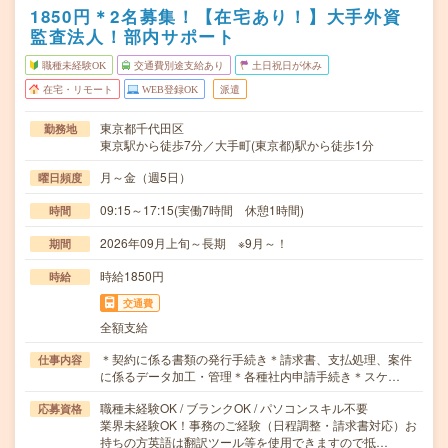
1850円＊2名募集！【在宅あり！】大手外資
監査法人！部内サポート
職種未経験OK
交通費別途支給あり
土日祝日が休み
在宅・リモート
WEB登録OK
派遣
東京都千代田区
勤務地
東京駅から徒歩7分／大手町(東京都)駅から徒歩1分
月～金（週5日）
曜日頻度
09:15～17:15(実働7時間 休憩1時間)
時間
2026年09月上旬～長期 ※9月～！
期間
時給1850円
時給
交通費
全額支給
＊契約に係る書類の発行手続き＊請求書、支払処理、案件
仕事内容
に係るデータ加工・管理＊各種社内申請手続き＊スケ…
職種未経験OK / ブランクOK / パソコンスキル不要
応募資格
業界未経験OK！事務のご経験（日程調整・請求書対応）お
持ちの方英語は翻訳ツール等を使用できますので抵…