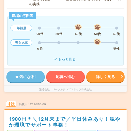
の実務
職場の雰囲気
年齢層
20代
30代
40代
50代
60代
男女比率
女性
男性
もっと見る
気になる!
応募へ進む
詳しく見る
派遣会社
パーソルテンプスタッフ株式会社
未読
掲載日
2026/08/06
1900円＊＼12月末まで／平日休みあり！穏や
か環境でサポート事務！