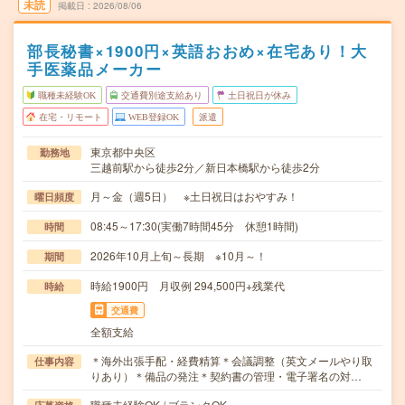
未読
掲載日
2026/08/06
部長秘書×1900円×英語おおめ×在宅あり！大
手医薬品メーカー
職種未経験OK
交通費別途支給あり
土日祝日が休み
在宅・リモート
WEB登録OK
派遣
東京都中央区
勤務地
三越前駅から徒歩2分／新日本橋駅から徒歩2分
月～金（週5日） ※土日祝日はおやすみ！
曜日頻度
08:45～17:30(実働7時間45分 休憩1時間)
時間
2026年10月上旬～長期 ※10月～！
期間
時給1900円 月収例 294,500円+残業代
時給
交通費
全額支給
＊海外出張手配・経費精算＊会議調整（英文メールやり取
仕事内容
りあり）＊備品の発注＊契約書の管理・電子署名の対…
職種未経験OK / ブランクOK