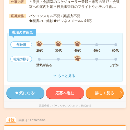
＊役員・会議室のスケジューラー登録＊来客の送迎・会議
仕事内容
室への案内対応＊役員出張時のフライトやホテル手配…
パソコンスキル不要 / 英語力不要
応募資格
◆秘書のご経験◆ビジネスメールの対応
職場の雰囲気
年齢層
20代
30代
40代
50代
60代
職場の様子
活気がある
しずか
もっと見る
気になる!
応募へ進む
詳しく見る
派遣会社
パーソルテンプスタッフ株式会社
未読
掲載日
2026/08/06