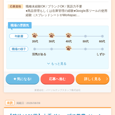
職種未経験OK / ブランクOK / 英語力不要
応募資格
●商品管理もしくは在庫管理の経験●Google系ツールの使用
経験（スプレッドシートやWorkspac…
職場の雰囲気
年齢層
20代
30代
40代
50代
60代
職場の様子
活気がある
しずか
もっと見る
気になる!
応募へ進む
詳しく見る
派遣会社
パーソルテンプスタッフ株式会社
未読
掲載日
2026/08/09