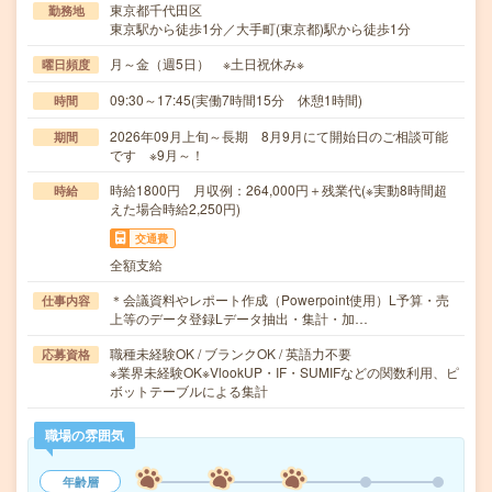
東京都千代田区
勤務地
東京駅から徒歩1分／大手町(東京都)駅から徒歩1分
月～金（週5日） ※土日祝休み※
曜日頻度
09:30～17:45(実働7時間15分 休憩1時間)
時間
2026年09月上旬～長期 8月9月にて開始日のご相談可能
期間
です ※9月～！
時給1800円 月収例：264,000円＋残業代(※実動8時間超
時給
えた場合時給2,250円)
交通費
全額支給
＊会議資料やレポート作成（Powerpoint使用）L予算・売
仕事内容
上等のデータ登録Lデータ抽出・集計・加…
職種未経験OK / ブランクOK / 英語力不要
応募資格
※業界未経験OK※VlookUP・IF・SUMIFなどの関数利用、ピ
ボットテーブルによる集計
職場の雰囲気
年齢層