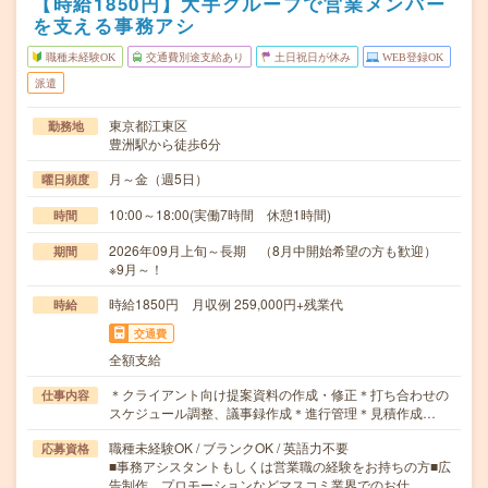
【時給1850円】大手グループで営業メンバー
を支える事務アシ
職種未経験OK
交通費別途支給あり
土日祝日が休み
WEB登録OK
派遣
東京都江東区
勤務地
豊洲駅から徒歩6分
月～金（週5日）
曜日頻度
10:00～18:00(実働7時間 休憩1時間)
時間
2026年09月上旬～長期 （8月中開始希望の方も歓迎）
期間
※9月～！
時給1850円 月収例 259,000円+残業代
時給
交通費
全額支給
＊クライアント向け提案資料の作成・修正＊打ち合わせの
仕事内容
スケジュール調整、議事録作成＊進行管理＊見積作成…
職種未経験OK / ブランクOK / 英語力不要
応募資格
■事務アシスタントもしくは営業職の経験をお持ちの方■広
告制作、プロモーションなどマスコミ業界でのお仕…