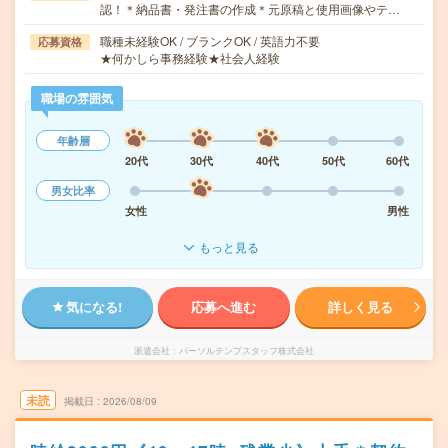
認！＊納品書・発注書の作成＊元原稿と使用画像やテ…
職種未経験OK / ブランクOK / 英語力不要
応募資格
★何かしら事務経験★社会人経験
職場の雰囲気
年齢層
20代
30代
40代
50代
60代
男女比率
女性
男性
もっと見る
気になる!
応募へ進む
詳しく見る
派遣会社
パーソルテンプスタッフ株式会社
未読
掲載日
2026/08/09