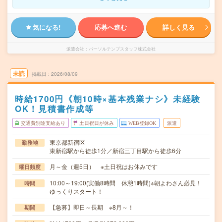
気になる!
応募へ進む
詳しく見る
派遣会社
パーソルテンプスタッフ株式会社
未読
掲載日
2026/08/09
時給1700円《朝10時×基本残業ナシ》未経験
OK！見積書作成等
交通費別途支給あり
土日祝日が休み
WEB登録OK
派遣
東京都新宿区
勤務地
東新宿駅から徒歩1分／新宿三丁目駅から徒歩6分
月～金（週5日） ※土日祝はお休みです
曜日頻度
10:00～19:00(実働8時間 休憩1時間)※朝よわさん必見！
時間
ゆっくりスタート！
【急募】即日～長期 ※8月～！
期間