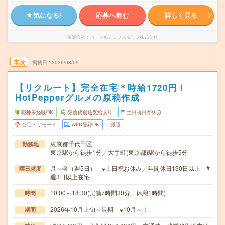
気になる!
応募へ進む
詳しく見る
派遣会社
パーソルテンプスタッフ株式会社
未読
掲載日
2026/08/09
【リクルート】完全在宅＊時給1720円！
HotPepperグルメの原稿作成
職種未経験OK
交通費別途支給あり
土日祝日が休み
在宅・リモート
WEB登録OK
派遣
東京都千代田区
勤務地
東京駅から徒歩1分／大手町(東京都)駅から徒歩5分
月～金（週5日） ※土日祝お休み／年間休日130日以上 #
曜日頻度
週3日以上在宅
10:00～18:30(実働7時間30分 休憩1時間)
時間
2026年10月上旬～長期 ※10月～！
期間