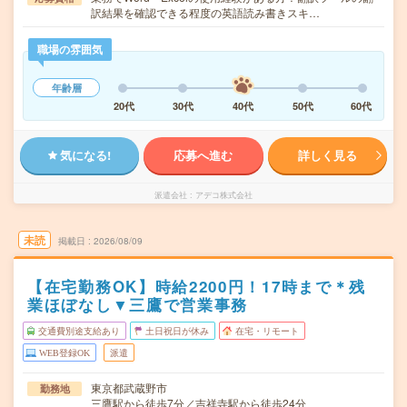
訳結果を確認できる程度の英語読み書きスキ…
職場の雰囲気
年齢層
20代
30代
40代
50代
60代
気になる!
応募へ進む
詳しく見る
派遣会社
アデコ株式会社
未読
掲載日
2026/08/09
【在宅勤務OK】時給2200円！17時まで＊残
業ほぼなし▼三鷹で営業事務
交通費別途支給あり
土日祝日が休み
在宅・リモート
WEB登録OK
派遣
東京都武蔵野市
勤務地
三鷹駅から徒歩7分／吉祥寺駅から徒歩24分