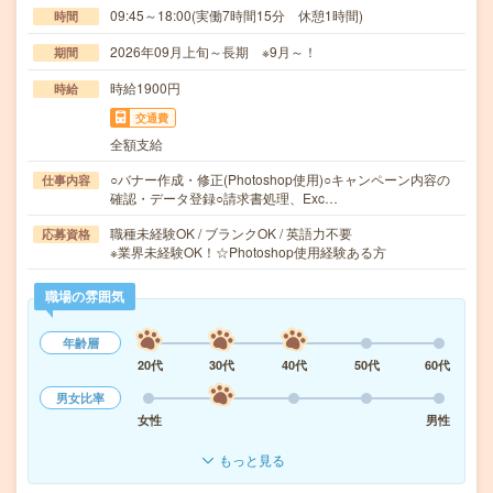
09:45～18:00(実働7時間15分 休憩1時間)
時間
2026年09月上旬～長期 ※9月～！
期間
時給1900円
時給
交通費
全額支給
○バナー作成・修正(Photoshop使用)○キャンペーン内容の
仕事内容
確認・データ登録○請求書処理、Exc…
職種未経験OK / ブランクOK / 英語力不要
応募資格
※業界未経験OK！☆Photoshop使用経験ある方
職場の雰囲気
年齢層
20代
30代
40代
50代
60代
男女比率
女性
男性
もっと見る