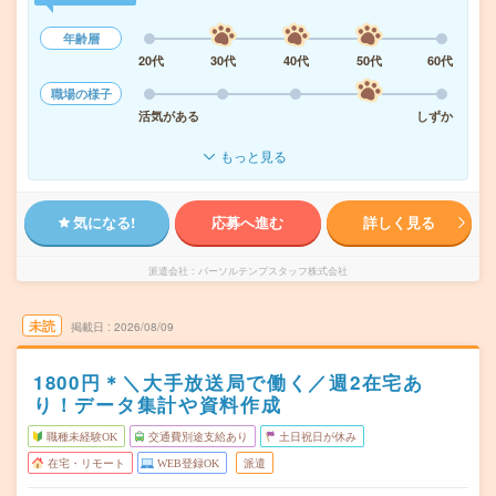
年齢層
20代
30代
40代
50代
60代
職場の様子
活気がある
しずか
もっと見る
気になる!
応募へ進む
詳しく見る
派遣会社
パーソルテンプスタッフ株式会社
未読
掲載日
2026/08/09
1800円＊＼大手放送局で働く／週2在宅あ
り！データ集計や資料作成
職種未経験OK
交通費別途支給あり
土日祝日が休み
在宅・リモート
WEB登録OK
派遣