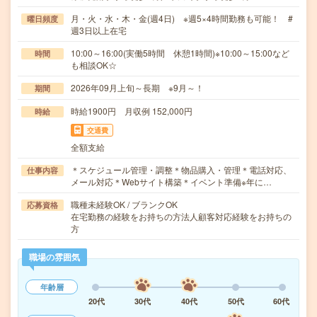
月・火・水・木・金(週4日) ※週5×4時間勤務も可能！ #
曜日頻度
週3日以上在宅
10:00～16:00(実働5時間 休憩1時間)※10:00～15:00など
時間
も相談OK☆
2026年09月上旬～長期 ※9月～！
期間
時給1900円 月収例 152,000円
時給
交通費
全額支給
＊スケジュール管理・調整＊物品購入・管理＊電話対応、
仕事内容
メール対応＊Webサイト構築＊イベント準備※年に…
職種未経験OK / ブランクOK
応募資格
在宅勤務の経験をお持ちの方法人顧客対応経験をお持ちの
方
職場の雰囲気
年齢層
20代
30代
40代
50代
60代