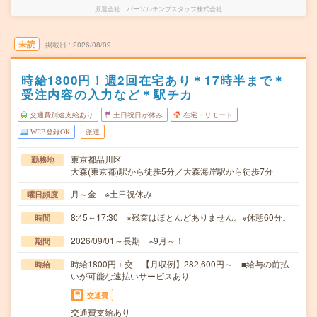
派遣会社
パーソルテンプスタッフ株式会社
未読
掲載日
2026/08/09
時給1800円！週2回在宅あり＊17時半まで＊
受注内容の入力など＊駅チカ
交通費別途支給あり
土日祝日が休み
在宅・リモート
WEB登録OK
派遣
東京都品川区
勤務地
大森(東京都)駅から徒歩5分／大森海岸駅から徒歩7分
月～金 ※土日祝休み
曜日頻度
8:45～17:30 ※残業はほとんどありません。※休憩60分。
時間
2026/09/01～長期 ※9月～！
期間
時給1800円＋交 【月収例】282,600円～ ■給与の前払
時給
いが可能な速払いサービスあり
交通費
交通費支給あり