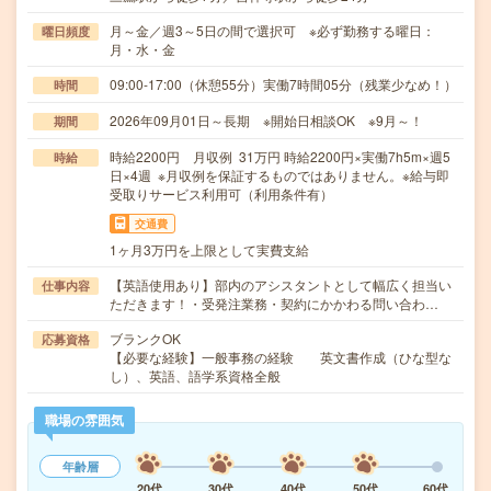
月～金／週3～5日の間で選択可 ※必ず勤務する曜日：
曜日頻度
月・水・金
09:00-17:00（休憩55分）実働7時間05分（残業少なめ！）
時間
2026年09月01日～長期 ※開始日相談OK ※9月～！
期間
時給2200円 月収例 31万円 時給2200円×実働7h5m×週5
時給
日×4週 ※月収例を保証するものではありません。※給与即
受取りサービス利用可（利用条件有）
交通費
1ヶ月3万円を上限として実費支給
【英語使用あり】部内のアシスタントとして幅広く担当い
仕事内容
ただきます！・受発注業務・契約にかかわる問い合わ…
ブランクOK
応募資格
【必要な経験】一般事務の経験 英文書作成（ひな型な
し）、英語、語学系資格全般
職場の雰囲気
年齢層
20代
30代
40代
50代
60代