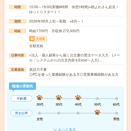
10:00～19:00(実働8時間 休憩1時間)※朝よわさん必見！
時間
ゆっくりスタート！
2026年09月上旬～長期 ※9月～！
期間
時給1700円 月収例 272,000円
時給
交通費
全額支給
○法人・個人顧客から届く注文書の受注データ入力 (メー
仕事内容
ル・システムからの注文内容をExcelへ入力)…
英語力不要
応募資格
◎PCを使った業務経験がある方◎営業事務経験がある方
職場の雰囲気
年齢層
20代
30代
40代
50代
60代
男女比率
女性
男性
もっと見る