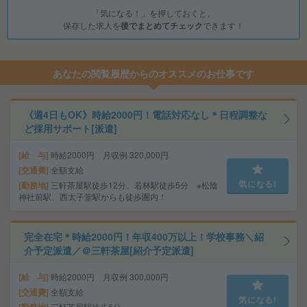
「気になる！」を押しておくと、
保存した求人を
後でまとめてチェック
できます！
あなたの閲覧履歴からのオススメのお仕事です
《週4日もOK》時給2000円！電話対応なし＊日程調整な
ど採用サポート[派遣]
給 与
時給2000円 月収例 320,000円
交通費
全額支給
気になる!
勤務地
三軒茶屋駅徒歩12分、若林駅徒歩5分 ※松陰
神社前駅、西太子堂駅からも徒歩圏内！
完全在宅＊時給2000円！年収400万以上！学校事務＼紹
介予定派遣／＠三軒茶屋[紹介予定派遣]
給 与
時給2000円 月収例 300,000円
交通費
全額支給
気になる!
三軒茶屋駅徒歩6分