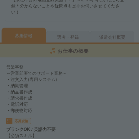
録＊分からないことや疑問点も是非お伺いさせてくださ
い！
募集情報
選考・登録
派遣会社概要
お仕事の概要
営業事務
～営業部署でのサポート業務～
・注文入力(専用システム)
・納期管理
・納品書作成
・請求書作成
・電話対応
・郵便物対応
応募資格
ブランクOK / 英語力不要
【必須スキル】