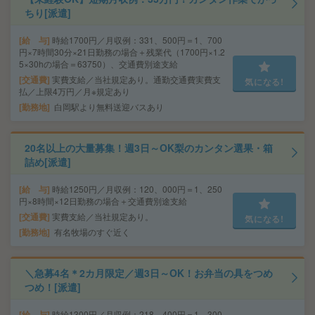
ちり[派遣]
給 与
時給1700円／月収例：331、500円＝1、700
円×7時間30分×21日勤務の場合＋残業代（1700円×1.2
5×30hの場合＝63750）、交通費別途支給
交通費
実費支給／当社規定あり。通勤交通費実費支
気になる!
払／上限4万円／月※規定あり
勤務地
白岡駅より無料送迎バスあり
20名以上の大量募集！週3日～OK梨のカンタン選果・箱
詰め[派遣]
給 与
時給1250円／月収例：120、000円＝1、250
円×8時間×12日勤務の場合＋交通費別途支給
交通費
実費支給／当社規定あり。
気になる!
勤務地
有名牧場のすぐ近く
＼急募4名＊2カ月限定／週3日～OK！お弁当の具をつめ
つめ！[派遣]
給 与
時給1300円／月収例：218、400円＝1、300