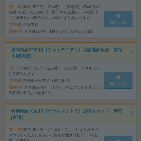
給 与
時給1500円～1540円 【月収例】1540円×8
時間×10日＝128,000円（期間中10日想定）＋残業代
（１分単位）※時給設定は経験により異なります。
気になる!
交通費
全額支給
勤務地
東京都新宿区 【最寄り駅】新宿三丁目駅
最高時給2200円【ウォッチニアン】英語通訳販売 新宿
本店[派遣]
給 与
時給1700円～2200円 ※ご経験・スキルによ
り考慮致します
交通費
交通費全額支給（規定あり）
気になる!
勤務地
東京都新宿区 【ウォッチニアン新宿本店】J
R新宿駅東口より徒歩2分
特別時給1800円【ヴァレクストラ】短期スタッフ 新宿
[派遣]
給 与
時給1800円 ※ご経験・スキルにより優遇 ス
マホでかんたんに前払いで給与が受け取れます（※上
限、条件あり）