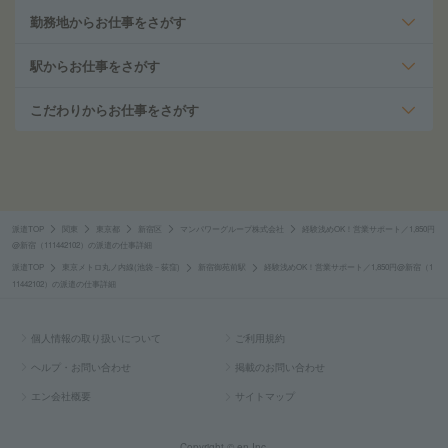
勤務地からお仕事をさがす
駅からお仕事をさがす
こだわりからお仕事をさがす
派遣TOP
関東
東京都
新宿区
マンパワーグループ株式会社
経験浅めOK！営業サポート／1,850円
@新宿（111442102）の派遣の仕事詳細
派遣TOP
東京メトロ丸ノ内線(池袋－荻窪)
新宿御苑前駅
経験浅めOK！営業サポート／1,850円@新宿（1
11442102）の派遣の仕事詳細
個人情報の取り扱いについて
ご利用規約
ヘルプ・お問い合わせ
掲載のお問い合わせ
エン会社概要
サイトマップ
Copyright © en Inc.