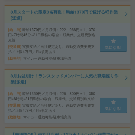
8月スタートの限定3名募集！時給1370円で稼げる軽作業
[派遣]
給 与
時給1370円／月収例：222、968円＝1、370
円×7時間45分×21日勤務の場合＋残業代、交通費別途
支給
交通費
実費支給／当社規定あり。通勤交通費実費支
気になる!
払／上限4万円／月※規定あり
勤務地
マイカー通勤可能/駐車場完備
8月お盆明け！ランスタッドメンバーに人気の職場座り作
業[派遣]
給 与
時給1350円／月収例：226、800円＝1、350
円×8時間×21日勤務の場合＋残業代、交通費別途支給
交通費
実費支給／当社規定あり。通勤交通費実費支
気になる!
払／上限4万円／月※規定あり
勤務地
マイカー通勤可能/駐車場完備
【未経験OK】短期月収例：33万円！カンタン作業でがっ