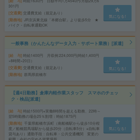
給 与
時給1630円 日額平均1万4540円/月額29万6
301円
交通費
交通費支給（規定あり）
気になる!
勤務地
JR京浜東北線「本郷台駅」より徒歩5分 ★
バイク・自転車通勤OK
一般事務（かんたんなデータ入力・サポート業務）[派遣]
給 与
時給1400円 月収例:224,000円(時給1,400円
×8時間×20日）
交通費
交通費支給（規定あり）
気になる!
勤務地
群馬県前橋市
【週4日勤務】倉庫内軽作業スタッフ スマホのチェッ
ク・検品[派遣]
給 与
時給1500円※実働8時間を超える勤務、22時～
翌5時勤務の場合25％割増：時給1875円
勤務地
千葉県船橋市浜町（南船橋駅から徒歩10分程
度／船橋競馬場駅から徒歩20分（自転車5分）※自転車
気になる!
貸与あり）通勤手段：自転車・公共交通機関 変更の
範囲：会社の定める就業場所