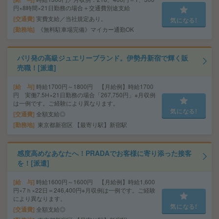
円×8時間×21日勤務の場合＋交通費別途支給
交通費
実費支給／当社規定あり。
気になる!
勤務地
《無料駐車場完備》マイカー通勤OK
パリ発の高級ジュエリーブランド。伊勢丹新宿で輝く販
売職！[派遣]
給 与
時給1700円～1800円 【月給例】時給1700
円 実働7.5H×21日勤務の場合「267,750円」※月収例
は一例です。ご経験により異なります。
気になる!
交通費
全額支給◎
勤務地
東京都新宿区 【最寄り駅】新宿駅
感度高めなあなたへ！PRADAでお客様に寄り添った接客
を！[派遣]
給 与
時給1600円～1600円 【月給例】時給1,600
円×7ｈ×22日＝246,400円※月収例は一例です。ご経験
により異なります。
気になる!
交通費
全額支給◎