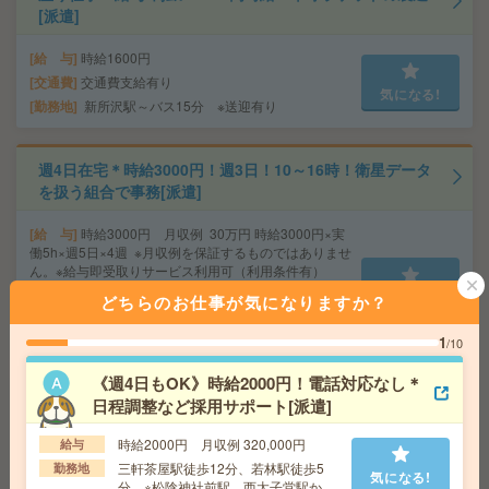
[派遣]
給 与
時給1600円
交通費
交通費支給有り
気になる!
勤務地
新所沢駅～バス15分 ※送迎有り
週4日在宅＊時給3000円！週3日！10～16時！衛星データ
を扱う組合で事務[派遣]
給 与
時給3000円 月収例 30万円 時給3000円×実
働5h×週5日×4週 ※月収例を保証するものではありませ
ん。※給与即受取りサービス利用可（利用条件有）
交通費
1ヶ月3万円を上限として実費支給
気になる!
どちらのお仕事が気になりますか？
勤務地
総武本線 新日本橋 徒歩3分 銀座線 三越
前 徒歩1分
1
/10
《週4日もOK》時給2000円！電話対応なし＊
在宅OK！＼公益法人でOA事務！／エルダー&シニア活躍
日程調整など採用サポート[派遣]
中！＊50代活躍中[派遣]
時給2000円 月収例 320,000円
給与
給 与
時給2200円＋交
三軒茶屋駅徒歩12分、若林駅徒歩5
勤務地
気になる!
分 ※松陰神社前駅、西太子堂駅から
通勤交通費全額支給(弊社規定あり)