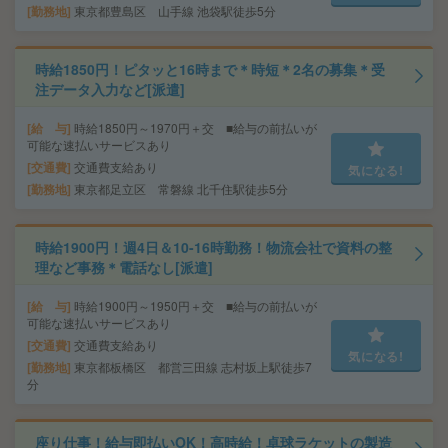
勤務地
東京都豊島区 山手線 池袋駅徒歩5分
時給1850円！ピタッと16時まで＊時短＊2名の募集＊受
注データ入力など[派遣]
給 与
時給1850円～1970円＋交 ■給与の前払いが
可能な速払いサービスあり
交通費
交通費支給あり
気になる!
勤務地
東京都足立区 常磐線 北千住駅徒歩5分
時給1900円！週4日＆10-16時勤務！物流会社で資料の整
理など事務＊電話なし[派遣]
給 与
時給1900円～1950円＋交 ■給与の前払いが
可能な速払いサービスあり
交通費
交通費支給あり
気になる!
勤務地
東京都板橋区 都営三田線 志村坂上駅徒歩7
分
座り仕事！給与即払いOK！高時給！卓球ラケットの製造