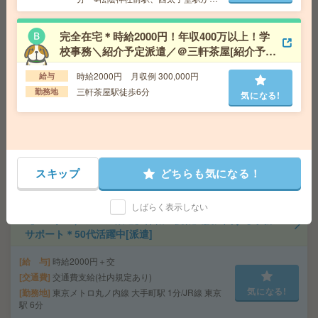
交通費
も徒歩圏内！
気になる!
勤務地
東京メトロ有楽町線 麹町駅 2分/JR中央・総武
線 四ツ谷駅 8分
完全在宅＊時給2000円！年収400万以上！学
校事務＼紹介予定派遣／＠三軒茶屋[紹介予定
派遣]
【在宅OK】時給1900円！大手メーカーで発注対応など＊
時給2000円 月収例 300,000円
給与
17:30まで[派遣]
三軒茶屋駅徒歩6分
勤務地
気になる!
給 与
時給1900円 月収例 30万円 時給1900円×実
働7h45m×週5日×4週+残業5h ※月収例を保証するもの
ではありません。
交通費
1ヶ月3万円を上限として実費支給
気になる!
勤務地
中央線 立川 徒歩10分 多摩モノレール
スキップ
どちらも気になる！
高松(東京都) 徒歩1分
しばらく表示しない
【エルダー／シニア歓迎】休職・復職支援に関する事務
サポート＊50代活躍中[派遣]
給 与
時給2000円＋交
交通費
交通費支給(社内規定あり)
気になる!
勤務地
東京メトロ丸ノ内線 大手町駅 1分/JR線 東京
駅 6分