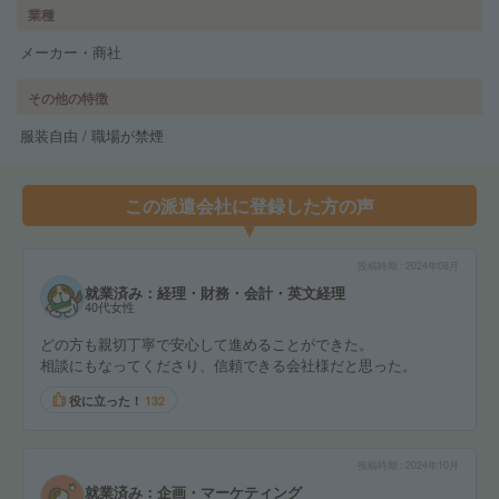
業種
メーカー・商社
その他の特徴
服装自由 / 職場が禁煙
この派遣会社に登録した方の声
投稿時期
2024年08月
就業済み：経理・財務・会計・英文経理
40代女性
どの方も親切丁寧で安心して進めることができた。
相談にもなってくださり、信頼できる会社様だと思った。
役に立った！
132
投稿時期
2024年10月
就業済み：企画・マーケティング