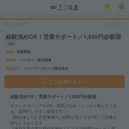
気になる!
ログイン
掲載日
2026/07/08
No.MJS1708757
経験浅めOK！営業サポート／1,850円@新宿
派遣
職種
営業事務
派遣先
メーカー・商社関連
派遣会社
マンパワーグループ株式会社
ここがポイント！
経験浅めOK！営業サポート／1,850円@新宿
オフィスカジュアルOK！残業少なめ！しっかり教えてくれ
る、質問のしやすい環境です〇
【担当者より】営業事務のご経験が浅くてもOK！ご応募お
待ちしております。
【来社不要の電話登録実施中！】スキマ時間でかんたん登