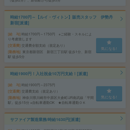
時給1700円～【ルイ・ヴィトン】販売スタッフ 伊勢丹
新宿[派遣]
給 与
時給1700円～1750円 ※ご経験・スキルによ
り考慮致します
交通費
交通費全額支給（規定あり）
気になる!
勤務地
東京都新宿区 新宿三丁目駅 徒歩1分、新宿
駅 徒歩5分
時給1900円！入社祝金10万円支給！[派遣]
給 与
時給1900円～2375円
交通費
交通費支給（規定あり）
気になる!
勤務地
神奈川県川崎市中原区大倉町/JR南武線「平間
駅」徒歩15分 ※自転車通勤OK ★自転車通勤ＯＫ
サファイア製造業務/時給1630円[派遣]