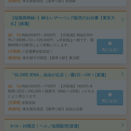
勤務地
東京都新宿区 【最寄り駅】新宿駅
【短期高時給○】紳士レザーバッグ販売のお仕事【東京大
丸】[派遣]
給 与
時給2000円～2000円 【月収例】時給2,000
円×7.5時間×7日＝105,000円 ※月収例は一例です。勤
務時間や日数等により変動いたします。
気になる!
交通費
☆交通費全額支給！
勤務地
東京都千代田区 【最寄り駅】東京駅
「SLOBE IENA」自由が丘店｜○週3日～OK！[派遣]
給 与
時給1600円～1700円 【月収例】1600円×8
時間×22日＝243,200＋残業代（時給×1.25倍）※スキル
により異なります。
気になる!
交通費
全額支給
勤務地
東京都目黒区 【最寄り駅】自由が丘駅
9/16～29限定｜ヘルノ短期販売[派遣]