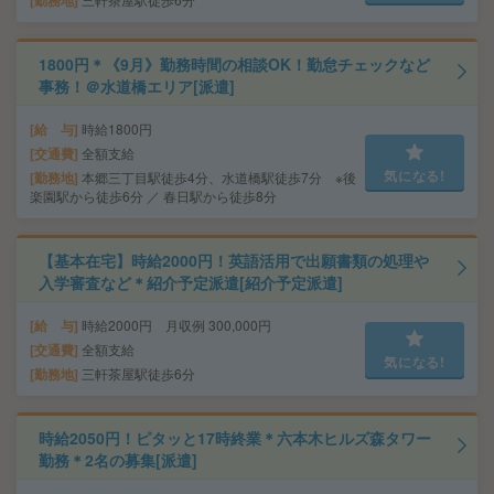
勤務地
1800円＊《9月》勤務時間の相談OK！勤怠チェックなど
事務！＠水道橋エリア[派遣]
給 与
時給1800円
交通費
全額支給
気になる!
勤務地
本郷三丁目駅徒歩4分、水道橋駅徒歩7分 ※後
楽園駅から徒歩6分 ／ 春日駅から徒歩8分
【基本在宅】時給2000円！英語活用で出願書類の処理や
入学審査など＊紹介予定派遣[紹介予定派遣]
給 与
時給2000円 月収例 300,000円
交通費
全額支給
気になる!
勤務地
三軒茶屋駅徒歩6分
時給2050円！ピタッと17時終業＊六本木ヒルズ森タワー
勤務＊2名の募集[派遣]