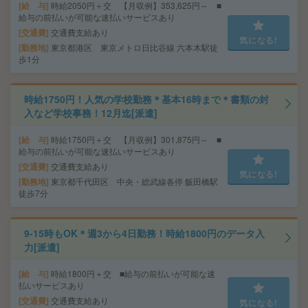
給 与
時給2050円＋交 【月収例】353,625円～ ■
給与の前払いが可能な速払いサービスあり
交通費
交通費支給あり
気になる!
勤務地
東京都港区 東京メトロ日比谷線 六本木駅徒
歩1分
時給1750円！人気の学校勤務＊基本16時まで＊書類の封
入など学校事務！12月迄[派遣]
給 与
時給1750円＋交 【月収例】301,875円～ ■
給与の前払いが可能な速払いサービスあり
交通費
交通費支給あり
気になる!
勤務地
東京都千代田区 中央・総武線各停 飯田橋駅
徒歩7分
9-15時もOK＊週3から4日勤務！時給1800円のデータ入
力[派遣]
給 与
時給1800円＋交 ■給与の前払いが可能な速
払いサービスあり
交通費
交通費支給あり
気になる!