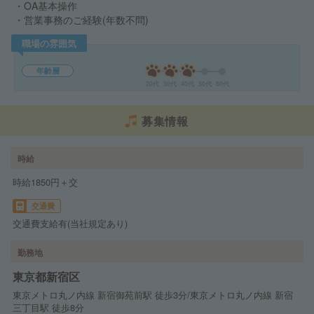
・OA基本操作
・営業事務のご経験(年数不問)
職場の雰囲気
年齢層
20代
30代
40代
50代
60代
募集情報
時給
時給1850円＋交
交通費
交通費支給有(当社規定あり)
勤務地
東京都新宿区
東京メトロ丸ノ内線 新宿御苑前駅 徒歩3分/東京メトロ丸ノ内線 新宿
三丁目駅 徒歩8分