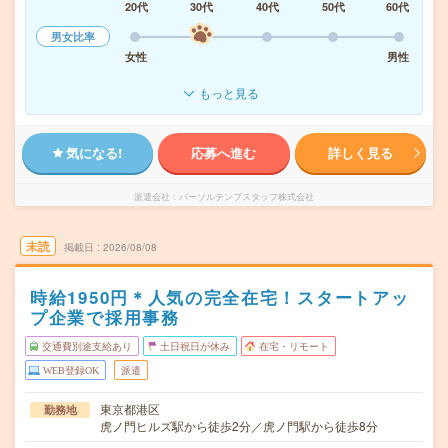
20代
30代
40代
50代
60代
男女比率
女性
男性
もっと見る
気になる!
応募へ進む
詳しく見る
派遣会社
パーソルテンプスタッフ株式会社
未読
掲載日
2026/08/08
時給1950円＊人気の完全在宅！スタートアッ
プ企業で採用事務
交通費別途支給あり
土日祝日が休み
在宅・リモート
WEB登録OK
派遣
東京都港区
勤務地
虎ノ門ヒルズ駅から徒歩2分／虎ノ門駅から徒歩8分