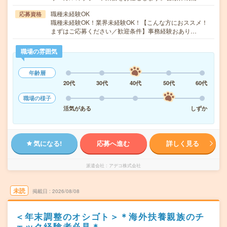
職種未経験OK
応募資格
職種未経験OK！業界未経験OK！【こんな方におススメ！
まずはご応募ください／歓迎条件】事務経験おあり…
職場の雰囲気
年齢層
20代
30代
40代
50代
60代
職場の様子
活気がある
しずか
気になる!
応募へ進む
詳しく見る
派遣会社
アデコ株式会社
未読
掲載日
2026/08/08
＜年末調整のオシゴト＞＊海外扶養親族のチ
ェック経験者必見＊