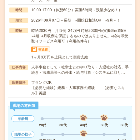
10:00-17:00（休憩60分）実働6時間（残業少なめ！）
時間
2026年09月07日～長期 ※開始日相談OK ※9月～！
期間
時給2030円 月収例 24万円 時給2030円×実働6h×週5日
時給
×4週 ※月収例を保証するものではありません。※給与即受
取りサービス利用可（利用条件有）
交通費
1ヶ月3万円を上限として実費支給
人事事務として・社労士とのやり取り・入退社の対応、手
仕事内容
続き・法務局等への外出・給与計算（システムに取り…
ブランクOK
応募資格
【必要な経験】総務・人事事務の経験 【必要なスキ
ル】英語
職場の雰囲気
年齢層
20代
30代
40代
50代
60代
職場の様子