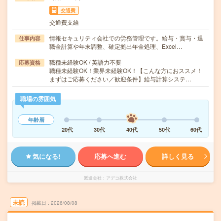
交通費
交通費支給
情報セキュリティ会社での労務管理です。給与・賞与・退
仕事内容
職金計算や年末調整、確定拠出年金処理、Excel…
職種未経験OK / 英語力不要
応募資格
職種未経験OK！業界未経験OK！【こんな方におススメ！
まずはご応募ください／歓迎条件】給与計算システ…
職場の雰囲気
年齢層
20代
30代
40代
50代
60代
気になる!
応募へ進む
詳しく見る
派遣会社
アデコ株式会社
未読
掲載日
2026/08/08