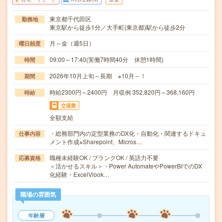
東京都千代田区
勤務地
東京駅から徒歩1分／大手町(東京都)駅から徒歩2分
月～金（週5日）
曜日頻度
09:00～17:40(実働7時間40分 休憩1時間)
時間
2026年10月上旬～長期 ※10月～！
期間
時給2300円～2400円 月収例 352,820円～368,160円
時給
交通費
全額支給
・総務部門内の定型業務のDX化・自動化・関連するドキュ
仕事内容
メント作成※Sharepoint、Micros…
職種未経験OK / ブランクOK / 英語力不要
応募資格
＜活かせるスキル＞・Power AutomateやPowerBIでのDX
化経験・ExcelVlook…
職場の雰囲気
年齢層