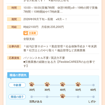
10:00～18:00(実働7時間 休憩1時間)※9～19時の間で実働
時間
7時間！10時開始や17時終業…
2026年09月下旬～長期 ※9月～！
期間
時給2100円 月収例 235,200円
時給
交通費
全額支給
＊給与計算サポート＊勤怠管理＊社会保険手続き＊年末調
仕事内容
整＊社労士とのやり取り＊備品管理など庶務業務
パソコンスキル不要 / 英語力不要
応募資格
■労務業務の経験がある方【FlexibleCAREERのお仕事で
す】
職場の雰囲気
年齢層
20代
30代
40代
50代
60代
職場の様子
活気がある
しずか