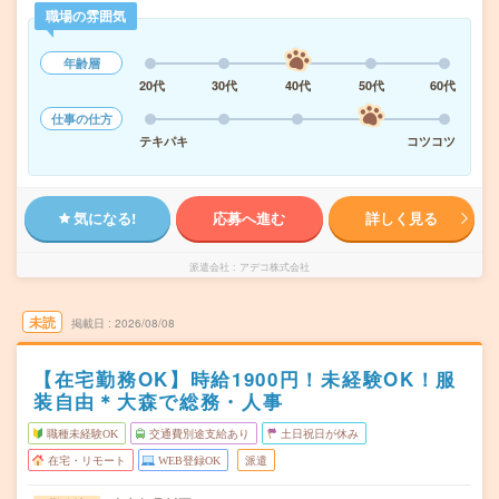
職場の雰囲気
年齢層
20代
30代
40代
50代
60代
仕事の仕方
テキパキ
コツコツ
気になる!
応募へ進む
詳しく見る
派遣会社
アデコ株式会社
未読
掲載日
2026/08/08
【在宅勤務OK】時給1900円！未経験OK！服
装自由＊大森で総務・人事
職種未経験OK
交通費別途支給あり
土日祝日が休み
在宅・リモート
WEB登録OK
派遣