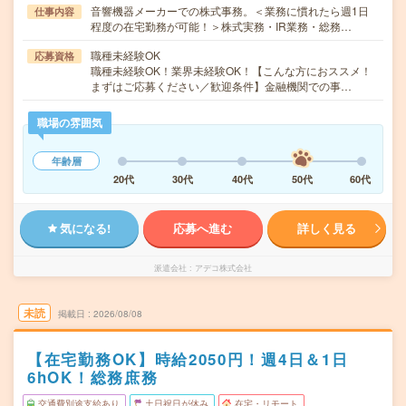
音響機器メーカーでの株式事務。＜業務に慣れたら週1日
仕事内容
程度の在宅勤務が可能！＞株式実務・IR業務・総務…
職種未経験OK
応募資格
職種未経験OK！業界未経験OK！【こんな方におススメ！
まずはご応募ください／歓迎条件】金融機関での事…
職場の雰囲気
年齢層
20代
30代
40代
50代
60代
気になる!
応募へ進む
詳しく見る
派遣会社
アデコ株式会社
未読
掲載日
2026/08/08
【在宅勤務OK】時給2050円！週4日＆1日
6hOK！総務庶務
交通費別途支給あり
土日祝日が休み
在宅・リモート