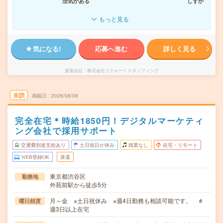
活気がある
しずか
もっと見る
気になる!
応募へ進む
詳しく見る
派遣会社
株式会社リクルートスタッフィング
未読
掲載日
2026/08/08
完全在宅＊時給1850円！デジタルマーケティ
ング会社で採用サポート
交通費別途支給あり
土日祝日が休み
残業なし
在宅・リモート
WEB登録OK
派遣
東京都渋谷区
勤務地
外苑前駅から徒歩5分
月～金 ※土日祝休み ※週4日勤務も相談可能です。 ＃
曜日頻度
週3日以上在宅