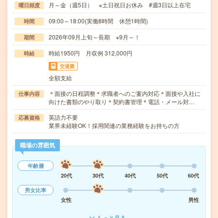
月～金（週5日） ※土日祝日お休み #週3日以上在宅
曜日頻度
09:00～18:00(実働8時間 休憩1時間)
時間
2026年09月上旬～長期 ※9月～！
期間
時給1950円 月収例 312,000円
時給
交通費
全額支給
＊面接の日程調整＊求職者へのご案内対応＊面接や入社に
仕事内容
向けた書類のやり取り＊契約書管理＊電話・メール対…
英語力不要
応募資格
業界未経験OK！採用関連の業務経験をお持ちの方
職場の雰囲気
年齢層
20代
30代
40代
50代
60代
男女比率
女性
男性
もっと見る