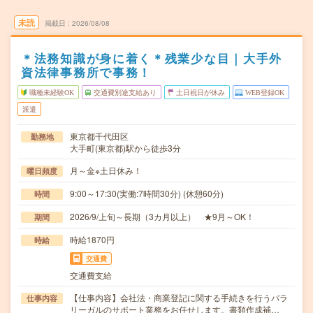
未読
掲載日
2026/08/08
＊法務知識が身に着く＊残業少な目｜大手外
資法律事務所で事務！
職種未経験OK
交通費別途支給あり
土日祝日が休み
WEB登録OK
派遣
東京都千代田区
勤務地
大手町(東京都)駅から徒歩3分
月～金※土日休み！
曜日頻度
9:00～17:30(実働:7時間30分) (休憩60分)
時間
2026/9/上旬～長期（3カ月以上） ★9月～OK！
期間
時給1870円
時給
交通費
交通費支給
【仕事内容】会社法・商業登記に関する手続きを行うパラ
仕事内容
リーガルのサポート業務をお任せします。書類作成補…