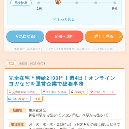
男女比率
女性
男性
もっと見る
気になる!
応募へ進む
詳しく見る
派遣会社
株式会社メイテックキャスト東京営業所（株式会社メイテック100％出資）
未読
掲載日
2026/08/08
完全在宅＊時給2100円！週4日！オンライン
ヨガなどを運営企業で総務事務
交通費別途支給あり
土日祝日が休み
残業なし
在宅・リモート
WEB登録OK
派遣
東京都港区
勤務地
神谷町駅から徒歩2分／虎ノ門ヒルズ駅から徒歩7分
月・火・水・木・金(週4日) ※月末月初の週は週5日勤務で
曜日頻度
きる方歓迎です！ #週3日以上在宅