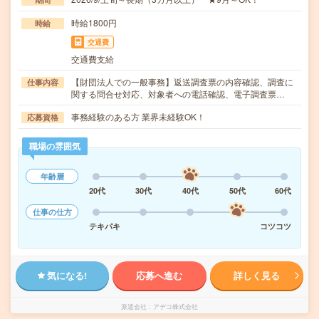
時給1800円
時給
交通費
交通費支給
【財団法人での一般事務】返送調査票の内容確認、調査に
仕事内容
関する問合せ対応、対象者への電話確認、電子調査票…
事務経験のある方 業界未経験OK！
応募資格
職場の雰囲気
年齢層
20代
30代
40代
50代
60代
仕事の仕方
テキパキ
コツコツ
気になる!
応募へ進む
詳しく見る
派遣会社
アデコ株式会社