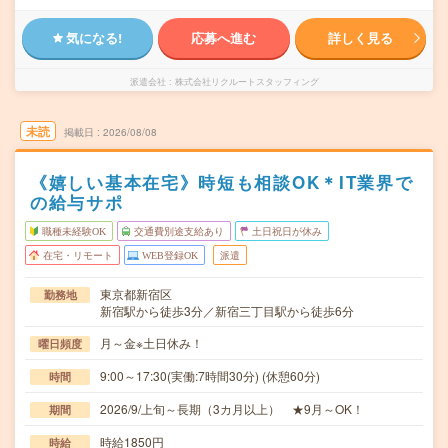
気になる!
応募へ進む
詳しく見る
派遣会社
株式会社リクルートスタッフィング
未読
掲載日
2026/08/08
《嬉しい基本在宅》時短も相談OK＊IT業界で
の給与サポ
職種未経験OK
交通費別途支給あり
土日祝日が休み
在宅・リモート
WEB登録OK
派遣
東京都新宿区
勤務地
新宿駅から徒歩3分／新宿三丁目駅から徒歩6分
月～金※土日休み！
曜日頻度
9:00～17:30(実働:7時間30分) (休憩60分)
時間
2026/9/上旬～長期（3カ月以上） ★9月～OK！
期間
時給1850円
時給