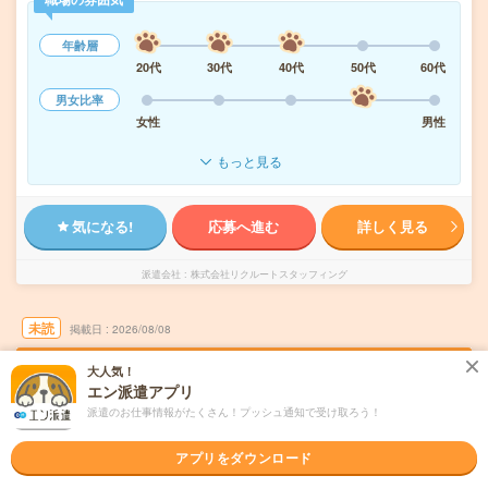
年齢層
20代
30代
40代
50代
60代
男女比率
女性
男性
もっと見る
気になる!
応募へ進む
詳しく見る
派遣会社
株式会社リクルートスタッフィング
未読
掲載日
2026/08/08
大人気！
週2日勤務＆1日在宅！時給1700円＊電話な
エン派遣アプリ
し！アンケートの配信～集計など
派遣のお仕事情報がたくさん！プッシュ通知で受け取ろう！
職種未経験OK
交通費別途支給あり
土日祝日が休み
残業なし
アプリをダウンロード
在宅・リモート
WEB登録OK
派遣