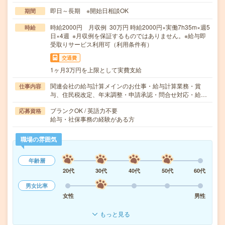
即日～長期 ※開始日相談OK
期間
時給2000円 月収例 30万円 時給2000円×実働7h35m×週5
時給
日×4週 ※月収例を保証するものではありません。※給与即
受取りサービス利用可（利用条件有）
交通費
1ヶ月3万円を上限として実費支給
関連会社の給与計算メインのお仕事・給与計算業務・賞
仕事内容
与、住民税改定、年末調整・申請承認・問合せ対応・給…
ブランクOK / 英語力不要
応募資格
給与・社保事務の経験がある方
職場の雰囲気
年齢層
20代
30代
40代
50代
60代
男女比率
女性
男性
もっと見る