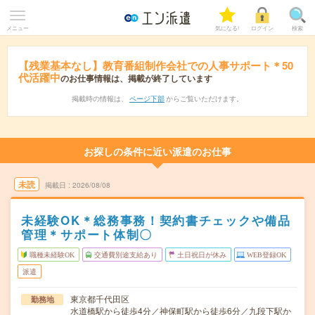
メニュー
気になる!
ログイン
検索
【残業基本なし】教育番組制作会社での人事サポート＊50
代活躍中
のお仕事情報は、掲載が終了しています
掲載時の情報は、
ページ下部
からご覧いただけます。
お探しの条件に近い派遣のお仕事
未読
掲載日
2026/08/08
未経験OK＊総務事務！契約書チェックや備品
管理＊サポート体制〇
職種未経験OK
交通費別途支給あり
土日祝日が休み
WEB登録OK
派遣
東京都千代田区
勤務地
水道橋駅から徒歩4分／神保町駅から徒歩6分／九段下駅か