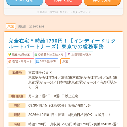
派遣会社
株式会社リクルートスタッフィング
未読
掲載日
2026/08/08
完全在宅＊時給1790円！【インディードリク
ルートパートナーズ】東京での総務事務
職種未経験OK
交通費別途支給あり
土日祝日が休み
在宅・リモート
WEB登録OK
派遣
東京都千代田区
勤務地
東京駅から徒歩3分／京橋(東京都)駅から徒歩5分／宝町(東
京都)駅から---分／日本橋(東京都)駅から---分／有楽町駅か
ら---分
月～金／週5日 #週3日以上在宅
曜日頻度
09:30-18:15（休憩60分）実働7時間45分
時間
2026年10月01日～長期 ※開始日相談OK ※10月～！
期間
時給1790円 月収例 29万円 時給1790円×実働7h45m×週5
時給