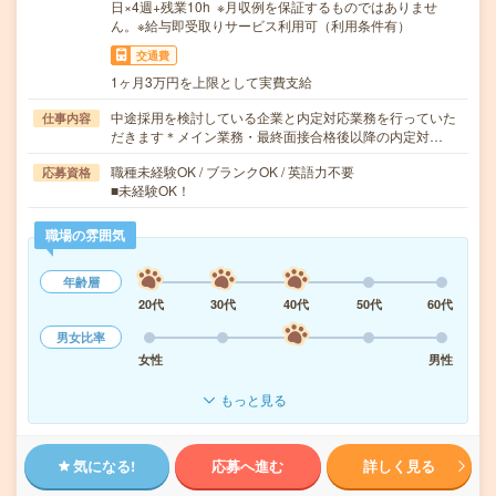
日×4週+残業10h ※月収例を保証するものではありませ
ん。※給与即受取りサービス利用可（利用条件有）
交通費
1ヶ月3万円を上限として実費支給
中途採用を検討している企業と内定対応業務を行っていた
仕事内容
だきます＊メイン業務・最終面接合格後以降の内定対…
職種未経験OK / ブランクOK / 英語力不要
応募資格
■未経験OK！
職場の雰囲気
年齢層
20代
30代
40代
50代
60代
男女比率
女性
男性
もっと見る
気になる!
応募へ進む
詳しく見る