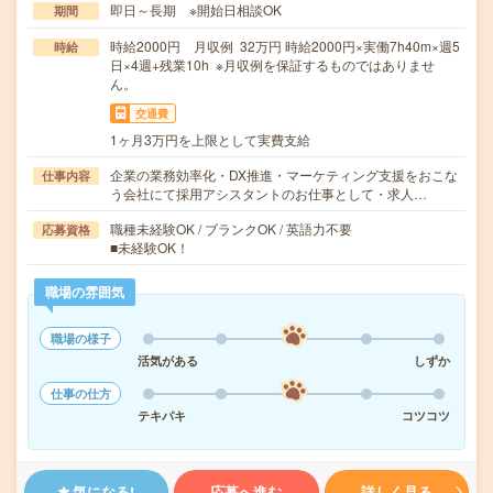
即日～長期 ※開始日相談OK
期間
時給2000円 月収例 32万円 時給2000円×実働7h40m×週5
時給
日×4週+残業10h ※月収例を保証するものではありませ
ん。
交通費
1ヶ月3万円を上限として実費支給
企業の業務効率化・DX推進・マーケティング支援をおこな
仕事内容
う会社にて採用アシスタントのお仕事として・求人…
職種未経験OK / ブランクOK / 英語力不要
応募資格
■未経験OK！
職場の雰囲気
職場の様子
活気がある
しずか
仕事の仕方
テキパキ
コツコツ
気になる!
応募へ進む
詳しく見る