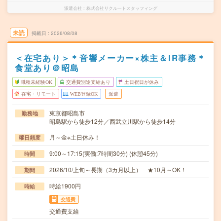
派遣会社
株式会社リクルートスタッフィング
未読
掲載日
2026/08/08
＜在宅あり＞＊音響メーカー×株主＆IR事務＊
食堂あり＠昭島
職種未経験OK
交通費別途支給あり
土日祝日が休み
在宅・リモート
WEB登録OK
派遣
東京都昭島市
勤務地
昭島駅から徒歩12分／西武立川駅から徒歩14分
月～金※土日休み！
曜日頻度
9:00～17:15(実働:7時間30分) (休憩45分)
時間
2026/10/上旬～長期（3カ月以上） ★10月～OK！
期間
時給1900円
時給
交通費
交通費支給