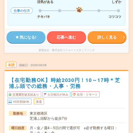
活気がある
しずか
仕事の仕方
テキパキ
コツコツ
気になる!
応募へ進む
詳しく見る
派遣会社
株式会社リクルートスタッフィング
未読
掲載日
2026/08/08
【在宅勤務OK】時給2030円！10～17時＊芝
浦ふ頭での総務・人事・労務
交通費別途支給あり
土日祝日が休み
在宅・リモート
WEB登録OK
派遣
東京都港区
勤務地
芝浦ふ頭駅から徒歩7分
月～金／週4～5日の間で選択可 ※必ず勤務する曜日：
曜日頻度
月・火・木・金