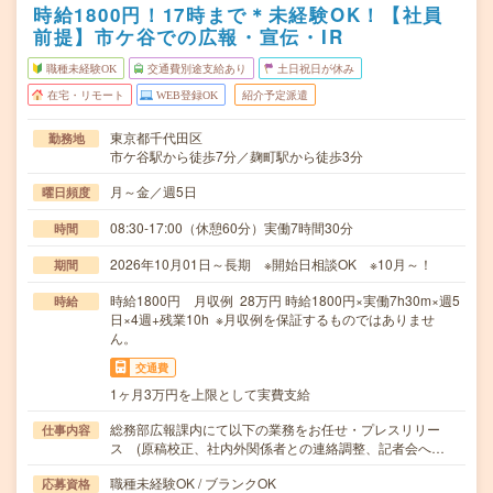
時給1800円！17時まで＊未経験OK！【社員
前提】市ケ谷での広報・宣伝・IR
職種未経験OK
交通費別途支給あり
土日祝日が休み
在宅・リモート
WEB登録OK
紹介予定派遣
東京都千代田区
勤務地
市ケ谷駅から徒歩7分／麹町駅から徒歩3分
月～金／週5日
曜日頻度
08:30-17:00（休憩60分）実働7時間30分
時間
2026年10月01日～長期 ※開始日相談OK ※10月～！
期間
時給1800円 月収例 28万円 時給1800円×実働7h30m×週5
時給
日×4週+残業10h ※月収例を保証するものではありませ
ん。
交通費
1ヶ月3万円を上限として実費支給
総務部広報課内にて以下の業務をお任せ・プレスリリー
仕事内容
ス (原稿校正、社内外関係者との連絡調整、記者会へ…
職種未経験OK / ブランクOK
応募資格