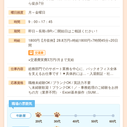
ら徒歩7分
月～金曜日
曜日頻度
9：00～17：45
時間
即日～長期<BR>〇開始日はご相談ください！
期間
1800円【月収例】28.8万円=時給1800円×7時間45分×20日
時給
間
交通費
※交通費実費3万円/月まで支給
総務部門でのサポート業務を中心に、バックオフィス全体
仕事内容
を支えるお仕事です！▼具体的には…・入退館証・社…
職種未経験OK / ブランクOK / 英語力不要
応募資格
＼未経験歓迎！ブランクOK！／・事務処理のご経験をお持
ちの方（業界不問）・Excel基本操作（SUM…
職場の雰囲気
年齢層
20代
30代
40代
50代
60代