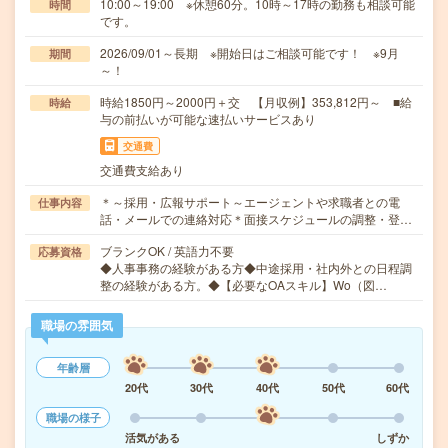
10:00～19:00 ※休憩60分。10時～17時の勤務も相談可能
時間
です。
2026/09/01～長期 ※開始日はご相談可能です！ ※9月
期間
～！
時給1850円～2000円＋交 【月収例】353,812円～ ■給
時給
与の前払いが可能な速払いサービスあり
交通費
交通費支給あり
＊～採用・広報サポート～エージェントや求職者との電
仕事内容
話・メールでの連絡対応＊面接スケジュールの調整・登…
ブランクOK / 英語力不要
応募資格
◆人事事務の経験がある方◆中途採用・社内外との日程調
整の経験がある方。◆【必要なOAスキル】Wo（図…
職場の雰囲気
年齢層
20代
30代
40代
50代
60代
職場の様子
活気がある
しずか