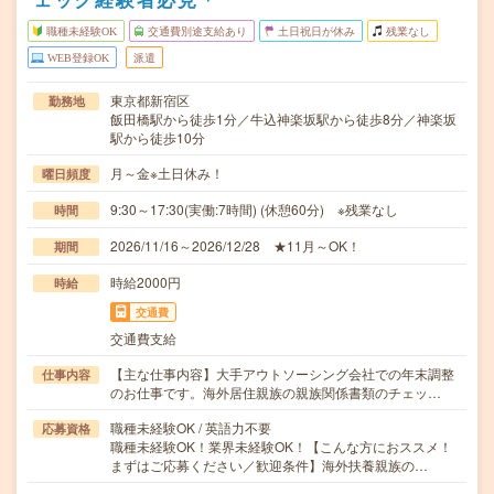
職種未経験OK
交通費別途支給あり
土日祝日が休み
残業なし
WEB登録OK
派遣
東京都新宿区
勤務地
飯田橋駅から徒歩1分／牛込神楽坂駅から徒歩8分／神楽坂
駅から徒歩10分
月～金※土日休み！
曜日頻度
9:30～17:30(実働:7時間) (休憩60分) ※残業なし
時間
2026/11/16～2026/12/28 ★11月～OK！
期間
時給2000円
時給
交通費
交通費支給
【主な仕事内容】大手アウトソーシング会社での年末調整
仕事内容
のお仕事です。海外居住親族の親族関係書類のチェッ…
職種未経験OK / 英語力不要
応募資格
職種未経験OK！業界未経験OK！【こんな方におススメ！
まずはご応募ください／歓迎条件】海外扶養親族の…