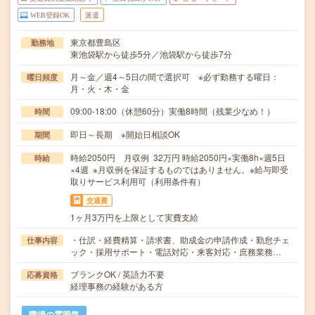
WEB登録OK
派遣
東京都豊島区
勤務地
東池袋駅から徒歩5分／池袋駅から徒歩7分
月～金／週4～5日の間で選択可 ※必ず勤務する曜日：
曜日頻度
月・火・木・金
09:00-18:00（休憩60分）実働8時間（残業少なめ！）
時間
即日～長期 ※開始日相談OK
期間
時給2050円 月収例 32万円 時給2050円×実働8h×週5日
時給
×4週 ※月収例を保証するものではありません。※給与即受
取りサービス利用可（利用条件有）
交通費
1ヶ月3万円を上限として実費支給
・仕訳・経費精算・請求書、助成金の申請作成・勤怠チェ
仕事内容
ック・採用サポート・電話対応・来客対応・庶務業務…
ブランクOK / 英語力不要
応募資格
経理事務の経験がある方
職場の雰囲気