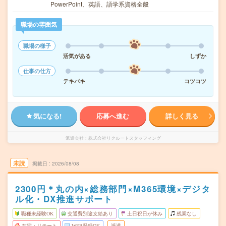
PowerPoint、英語、語学系資格全般
職場の雰囲気
職場の様子
活気がある
しずか
仕事の仕方
テキパキ
コツコツ
気になる!
応募へ進む
詳しく見る
派遣会社
株式会社リクルートスタッフィング
未読
掲載日
2026/08/08
2300円＊丸の内×総務部門×M365環境×デジタ
ル化・DX推進サポート
職種未経験OK
交通費別途支給あり
土日祝日が休み
残業なし
在宅・リモート
WEB登録OK
派遣