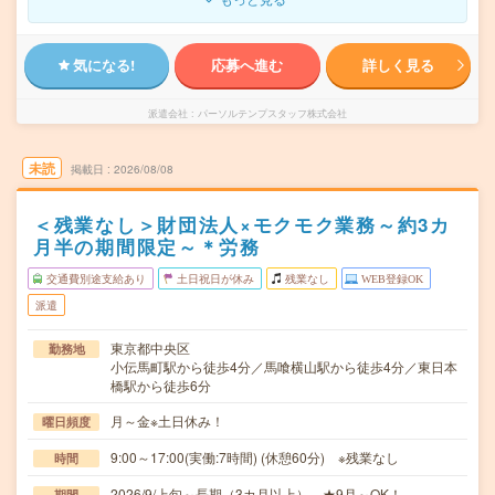
気になる!
応募へ進む
詳しく見る
派遣会社
パーソルテンプスタッフ株式会社
未読
掲載日
2026/08/08
＜残業なし＞財団法人×モクモク業務～約3カ
月半の期間限定～＊労務
交通費別途支給あり
土日祝日が休み
残業なし
WEB登録OK
派遣
東京都中央区
勤務地
小伝馬町駅から徒歩4分／馬喰横山駅から徒歩4分／東日本
橋駅から徒歩6分
月～金※土日休み！
曜日頻度
9:00～17:00(実働:7時間) (休憩60分) ※残業なし
時間
2026/9/上旬～長期（3カ月以上） ★9月～OK！
期間